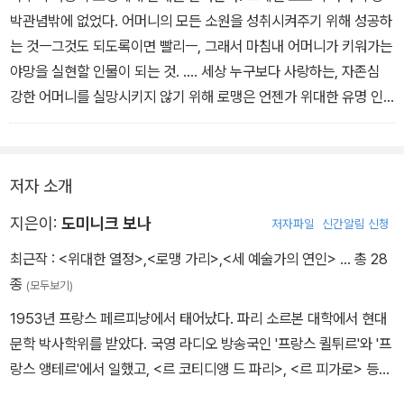
화려한 성공을 꿈꾸는 한 가난한 소년의 열망이, 화려한 언변과 세련
박관념밖에 없었다. 어머니의 모든 소원을 성취시켜주기 위해 성공하
된 외모로 세계 외교 무대를 사로잡은 한 외교관의 카리스마가, 끊임
는 것ㅡ그것도 되도록이면 빨리ㅡ, 그래서 마침내 어머니가 키워가는
없이 사랑을 갈구하는 한 남자의 외로움이, 창조적 에너지를 마음껏
야망을 실현할 인물이 되는 것. .... 세상 누구보다 사랑하는, 자존심
분출하고자 했던 한 작가의 자유에 대한 갈망이 파노라마처럼 펼쳐진
강한 어머니를 실망시키지 않기 위해 로맹은 언젠가 위대한 유명 인
다. 도미니크 보나는 자신의 첫 전기 작품인 <로맹 가리>로 1987년
물이 되고 말리라는 불가능한 내기를 한다. - 본문 17~18쪽, '어느 주
아카데미 프랑세즈 전기 부문 대상을 거머쥐었다.
변인의 청춘' 중에서
저자 소개
가리는 대중을 '꿰뚫어 보았다'. 언제나 본능적으로 반응하고, 분위기
를 통해 청취자의 심리를 즉각 파악했다. 무뚝뚝한 기질에, 과묵하지
지은이:
도미니크 보나
저자파일
신간알림 신청
는 않지만 의도적으로 말을 아끼는 그는 관객을 설득하거나 매료시킬
최근작 :
<위대한 열정>
,
<로맹 가리>
,
<세 예술가의 연인>
… 총 28
수 있는 말과 억양을 현장에서 찾아냈다. 그는 연극에 능한 사람이었
종
(모두보기)
다. 마이크나 스포트라이트는 그를 말 많고 재치 넘치는 전혀 다른 사
1953년 프랑스 페르피냥에서 태어났다. 파리 소르본 대학에서 현대
람으로, 명상을 좋아하는 침울한 성격의 작가를 키케로 같은 달변가
문학 박사학위를 받았다. 국영 라디오 방송국인 '프랑스 퀼튀르'와 '프
로 변모시켰다. ... 공격이 맹렬할수록, 그의 답변은 재치로 더욱 번뜩
랑스 앵테르'에서 일했고, <르 코티디앵 드 파리>, <르 피가로> 등의
였다. - 본문 165쪽, '미국에 디딘 첫걸음' 중에서
일간지에서 문학 담당 기자로 일했다. 1981년 소설 <도둑맞은 시간>