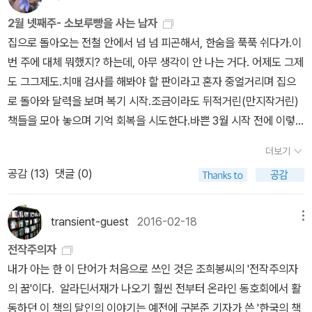
겨 실어야겠다. 텍스트로 만들어 놓은 컨텐츠를 옮겨 싣기 위해 꼭 필
일곱 번이나 반복하는 일은 지나치지만 「흰 코끼리 같은 언덕들」에서
요한 과정인 '영상화 작업'이 여전히 힘들긴 하겠지만... * * *
2월 넷째주- 소보루빵을 사는 남자
는 그러한 반복이 타당하고 설득력 있다.이야기는 제목의 직유법에
집으로 돌아오는 전철 안에서 넘 넘 피곤해서, 한숨을 푹푹 쉬다가.이
이미 정교하게 예시돼 있다. 에브로 강의 계곡을 가로지르는 길고 흰
번 주에 대체 뭐했지? 하는데, 아무 생각이 안 나는 거다. 어제도 그제
언덕은 여자에게 '흰 코끼리'처럼 보이지만 남자는 그렇게 느끼지 않
도 그그제도.치매 검사를 해봐야 할 판이라고 혼자 중얼거리며 집으
는다. 장원莊園 유지 비용이 너무 많이 들어 파산한 신하들에게 샴국
로 돌아와 달력을 보며 복기 시작.조금이라도 뒤적거린(만지작거린)
의 왕이 선물로 주었다고 알려진 흰 코끼리는 원하지 않는 아이, 무기
책들을 모아 놓으며 기억 회복을 시도한다.바쁜 3월 시작 전에 이렇
력한 남자에게는 정신적으로 엄청난 대가를 치러야 하는 성적 관계를
게 피곤하게 몸을 굴리다니, 음..하나마나한 소리지만, 일단 3월 한 달
나타내는 은유다.헤밍웨이의 개인적 신비로움 ㅡ 전사, 사냥꾼, 투우
더보기
은 조신모드.굿나잇~
사, 권투 선수로서 그의 모습 ㅡ 은 '내가 당신을 사랑하는 걸 알잖
공감 (
13
)
댓글 (0)
아'라고 말하는 남자의 말이나 「흰 코끼리 같은 언덕들」이라는 작품과
잘 어울리지 않아 보인다. 오히려 작가의 대리인이라 할 수 있는 닉 아
transient-guest
2016-02-18
메뉴
담스(헤밍웨이의 연작 단편들에 나오는 주인공)가 「무언가의 끝The
End of Something」이라는 작품에서 한 여성과 관계를 끝내며 '더
전작주의자
이상은 재미가 없군'이라고 한 대사에서 더 헤밍웨이적인 모습을 발
내가 아는 한 이 단어가 처음으로 쓰인 것은 조희봉씨의 '전작주의자
견할 수 있다. 이 문장을 좋아할 여성은 없겠지만 그것은 적어도 미숙
의 꿈'이다. 알라딘서재가 나오기 훨씬 전부터 온라인 동호회에서 활
한 한 남자의 자기 고발이다.(57쪽) - 헤럴드 블룸, 『교양인의 책 읽
동하던 이 책의 달인의 이야기는 예전에 구본준 기자가 쓴 '한국의 책