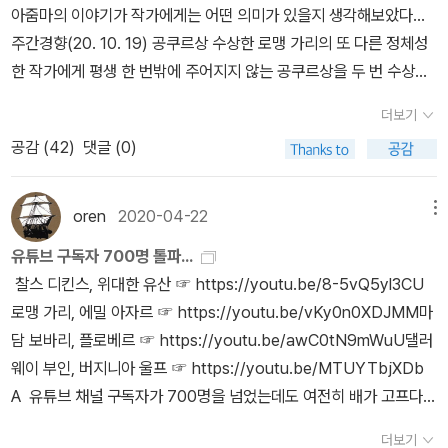
이방인의 감각의 증거이기도 하다. 자신의 기획에 자신을 밀어붙인
아줌마의 이야기가 작가에게는 어떤 의미가 있을지 생각해보았다...
관객들을 감탄시키는 일만 남았었고, 역시나 그는 그 일을 그 누구보
이 남자의 마지막 걸작은, 에밀 아자르라는 가상 인물에 대한 연극이
주간경향(20. 10. 19) 공쿠르상 수상한 로맹 가리의 또 다른 정체성
다도 성공적으로, 가령 비교하자면 나폴레옹이나 모짜르트, 여타 가
다. 프랑스 문학계에 대한 똥칠이기도 한 이 연극에서 그는 자신의 조
한 작가에게 평생 한 번밖에 주어지지 않는 공쿠르상을 두 번 수상한
슴을 뛰게하고 손을 쥐게 만드는 인물과 견주어 봐도 전혀 손색 없을
카를 대타로 내세우고 우리나라에는 <가면의 생>이란 제목으로 소개
전무후무한 작가로 프랑스문학사에 기록된 로맹 가리. 그렇지만 사정
정도로 잘 해냈다.특히 마지막 순간, 그 연극을 바라보던 사람들은 자
더보기
된 작품을 통해 조카의 심리(삼촌에 대한, 실은 자신에 대한 어떤 미
은 좀 더 복잡하다. 1956년 공쿠르상은 <하늘의 뿌리>의 작가 로맹
기도 모르게 기립박수를 하며 눈물을 흘릴지도 모른다. 연신 탄성을
칠 듯한 괴로움-자기가 내세운 대타에 대해 세계가 기대하고 있을 심
공감 (
42
)
댓글 (0)
가리에게 주어졌지만, 1975년에는 <자기 앞의 생>의 작가 에밀 아
자아내는 입을 벌린 채.로맹가리는 그의 권총 자살 전, 이렇게 말했
리이기도 한)를 묘사하며 즐긴다. 갈리마르 출판사나 르몽드 지가 여
자르에게 주어졌기 때문이다. 에밀 아자르가 실상은 로맹 가리였다는
다.'내가 자살을 택하는이유는 연인의 죽음이나 고독, 생의 슬픔 따위
기에 진심으로 응답한다. 그는 늘 딴청을 피우며 뒤에서 연극을 준비
사실이 공개되는 건 1980년에 그가 권총 자살을 한 이후다. 유서처
가 아닌,더 이상 내가 할 일이 없어서이다. 나는 마침내 내 자신을 완
oren
2020-04-22
메뉴
하고 즐긴다. 그는 자신의 인생을 연출하고 등장인물을 분석하고 그
럼 남긴 글 ‘에밀 아자르의 삶과 죽음’에서 에밀 아자르에 얽힌 비밀을
벽히 표현해냈다.한 바탕 즐기다 가오. 고마웠소. 안녕히 계시오.'그의
유튜브 구독자 700명 톨파...
것을 세상에 내놓고 그들이 떠벌리고 흥분하는 것을 지켜본다. 그리
모두 털어놓는다. 에밀 아자르라는 필명으로 발표한 작품들의 저작권
말마따나, 너무나도 완벽한 끝이었다
찰스 디킨스, 위대한 유산 ☞ https://youtu.be/8-5vQ5yl3CU
고 권총 자살한다. 이 정도면 흥미로운 인생이다. 어디 흥미롭지 않은
자임을 스스로 밝힌 것이다.그렇게 하여 에밀 아자르라는 가면이 제
로맹 가리, 에밀 아자르 ☞ https://youtu.be/vKy0n0XDJMM마
인생이 있겠는가 대꾸할 수 있지만, 이 정도로 화려하게 살기는 쉽지
거된 것인가? 일견 그렇지만 작가로서 로맹 가리의 ‘일인다역’(그는
담 보바리, 플로베르 ☞ https://youtu.be/awC0tN9mWuU댈러
않다. 1차 세계대전의 포화 속에 태어나 세계의 흐름에 응답해야 할
여러 개의 필명을 갖고 있었다)은 한편으로 작가란 무엇인가란 질문
웨이 부인, 버지니아 울프 ☞ https://youtu.be/MTUYTbjXDb
말을 준비하고 그 연기를 완벽하게 해낸 인간이라 할 수도 있다. 이런
을 다시 던지게 한다. “나는 언제나 내가 아닌 다른 사람으로 살아왔
A 유튜브 채널 구독자가 700명을 넘었는데도 여전히 배가 고프다.
남자의 전기다. 도미니크 보나의 입장이긴 하지만 어쨌든 사실에 기
다”고 고백하는 그는 로맹 가리의 작품과 에밀 아자르의 작품을 구분
내 시야에는 어느새 스타트업 유튜버들이 차츰 사라지고, 구독자 7,0
초했다. 때로 낭만적인 문장이나 번역의 실패라 할만한 여러 문장이
해서 썼다. 달리 말하면 <자기 앞의 생>은 로맹 가리라는 이름으로는
더보기