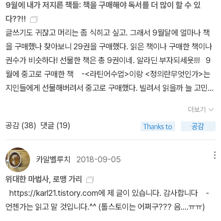
이 거대한 배에 올라타지 않으면 마치 무슨 큰일이라도 나는 것처럼
9월에 내가 저지른 책들: 책을 구매해야 독서를 더 많이 할 수 있
다. 그럼에도 <자기 앞의 생>에 대해 로맹 가리가 어떤 ‘지분’을 갖는
둔다. 로맹 가리의 경우라면 주요작인 <유럽의 교육>에서 <하늘의
밀려오기 때문이다. 유튜브 동영상을 올리고 나면 잠깐씩 짬을 내서
다??!!
다면, 그것은 주인공 모모와 로자 아줌마의 모델과 관련해서다. ‘에밀
뿌리>로의 이행이 어떻게 이루어지는가, 그리고 <하늘의 뿌리>에서
최신 동영상에 대한 홍보를 하러 돌아다니기도 하는데, 그때마다 느
글쓰기도 귀챦고 머리는 좀 식히고 싶고. 그래서 9월달에 얼마나 책
아자르의 삶과 죽음’에서 로맹 가리는 그 두 인물이 아들 디에고와 그
<새벽의 약속>으로의 이행은 얼마나 필연적인가, 더불어 <그로칼랭
끼는 게 하나 있다. 알라딘 서재는 어느새 왜소해도 너무 왜소해졌구
을 구매했나 찾아보니 29권을 구매했다. 읽은 책이나 구매한 책이나
를 돌봐준 스페인 가정부를 모델로 했다고 밝힌다. 부모가 누구인지
>을 전후로 한, 로맹 가리에서 에밀 아자르로의 이행은 어떻게 이루
나, 하는 느낌이다. 가령, 네이버 검색창에서 [자기 앞의 생, 에밀 아자
권수가 비슷하다! 선물한 책은 총 9권이네. 알라딘 부자되세욧!!! 9
도 모른 채 성장해가는 모모와 창녀들의 아이를 맡아서 돌봐주는 로
어지며 어떤 의미를 갖는가 등이 관심거리가 된다. 이 가운데서 첫번
르]를 입력하고 '블로그'를 선택해서 검색하면, 네이버 블로그 글이 1
월에 중고로 구매한 책 -<라틴어수업>이랑 <정의란무엇인가>는
자 아줌마 사이의 혈육을 넘어선 사랑을 감동적으로 그린 <자기 앞의
째 <유럽의 교육>에서 <하늘의 뿌리>로의 이행은 그 사이에 발표된
00개 정도 나올 때, 알라딘 서재글이 겨우 한둘 정도가 검색된다. 다
지인들에게 선물해버려서 중고로 구매했다. 빌려서 읽을까 늘 고민하
생>은 로맹 가리 시점에서는 또 다른 의미를 갖는 작품으로 탈바꿈한
작품들이 소개되지 않아서(국내에 소개된 작품은 주로 후기작에 집중
른 검색이라고 크게 다르지 않을 듯하다. 내가 최근에 동영상으로 만
지만, 도저히 빌려읽고 싶지 않은 마음이라... 9월에 구매한 책들
다. 영화배우 진 세버그와의 사이에서 얻은 유일한 혈육인 디에고에
돼 있다) 현재로선 가늠하기 어렵다. 그래서 자연스레 두번째 주제로
더보기
들었던 작품들을 홍보하기 위해 [마담 보바리, 플로베르]를 검색하거
9월에 구매하고 읽은 책 -도서관에서 빌린 책들도 한가득인데...어
대한 사랑과 아버지로서의 죄책감을 담은 소설로 읽히기 때문인데,
넘어가는데 <하늘의 뿌리> 이후에 또다른 대표작 <새벽의 약속>을
공감 (
38
)
댓글 (19)
나, [버지니아 울프, 댈러웨이 부인]을 검색했을 때도 결과는 별반 다
쩔 9월에 선물한 책 -<내 인생 여기서 끝나지 않는다>는 전도서설
모모를 맡겼다가 11년 만에 찾아온 아버지 유세프 카디르에게서 로맹
발표하기 전에 로맹 가리는 영어로 <레이디 L>(1958)을 발표한다.
르지 않았기 때문이다. 지극히 단편적인 일면만 보고 <알라딘 서재>
교집인데, 내용이 너무 좋아서 이번 달엔 5명에게 선물을 했다. 알라
가리의 모습이 중첩돼 읽히는 건 불가피하다. 그는 제정신이 아닌 상
<새벽의 약속>이 그의 어머니에 대한 소설이라면(카뮈와 함께 로맹
가 너무 왜소해 졌다고 성급한 판단을 내리는지도 모르겠다. 아무튼
딘에서 남은 포인트와 지난달에 도서관에서 받은 문상 이랑 이래저래
태에서 아내를 살해하고 정신병원에 갇혀 있다가 아들 모모를 찾아왔
카알벨루치
2018-09-05
메뉴
가리는 대표적인 ‘엄마 아들‘ 작가다) <레이디 L>은 첫번째 아내 레
내가 업로드한 '고전 명작들'을 네이버에서 검색했을 때의 결과가 이
합쳐 나를 위해 쓰지 않고 지인들을 위해 썼다. 책이야기 말고, 글쓰
지만, 아들을 알아보지 못한 채 심장병으로 급사한다. 로맹 가리가 <
슬리 블랜치를 모델로 한 소설이다(알려진 대로 여배우 진 세버그가
위대한 마법사, 로맹 가리
상하게도 알라딘에 불리한 쪽으로 왜곡되어 나타났다고 믿고 싶은 생
는 것 말고 거기서 조금 벗어나고 싶은데, 페이퍼는 책이야기만 늘어
자기 앞의 생>을 아들에게 남기고 세상을 떠난 건 5년 뒤였다.
그의 두번째 아내다). 로맹 가리는 이 영어 소설을 직접 불어로 옮긴
https://karl21.tistory.com에 제 글이 있습니다. 감사합니다 -
각마저 없어졌다. 똑같은 검색어를 입력했을 때, 네이버 블로그 글이
놓고 있네.... 9월에 가장 큰 소득은? 이거 너무 재밌게 읽은 것이
개정판을 1963년에 발표한다. 그래서 <레이디 L>은 <새벽의 약속>
언젠가는 읽고 말 것입니다.^^ (톨스토이는 어쩌구??? 음....ㅠㅠ)
100건 정도 검색될 때 알라딘 서재글이 겨우 한둘 정도로 검색되는
고, 1권마다 다 리뷰를 적고 싶었는데, 그러다가는 기가 빠져 죽을 듯
의 앞에 있기도 하고 뒤에 있기도 한 작품이다.나의 가정은 <하늘의