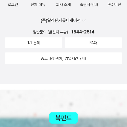
음식 재료 하나를 가꾸는 정성과 과정들이 더할 수 없이 잘 표현된 영
두 아이러니컬하다.(우리는 아가씨의 말을 얼마든지 다르게 설명할
로그인
전체 메뉴
회사 소개
출판사 안내
PC 버전
화다. 단순히 먹고 사는 이야기가 아니라, 식재료 하나에 담긴 개인의
수 있다.) 그는 그녀가 그의 사랑을 되찾을 수 있도록(그녀가 그 사내
추억이 어떻게 모여서 하나의 인간을 형성하는지, 외로움의 정서를
를 사랑했다거나 그의 사랑을 잃어버렸다는 증거는 어디에도 없다.)
(주)알라딘커뮤니케이션
타인의 관계에서 극복하는 것이 아니라 혼자서 극복하는 방법이랄지,
이 수술에 동의하도록 그녀를 강요하지만(사내는 '난 네가 원하지도
1544-2514
일반문의 (발신자 부담)
자연이 인간에게 주는 영향과 자연과 인간이 주고 받으며 산다는 것
않으면서 그걸 하는 걸 원하지 않아.' 라고 두 번이나 말하며, 그의 말
은 어떤 것인지 생각을 불러 오는 영화였다. 개인적으로 <사랑 도감
1:1 문의
FAQ
이 진정이 아니라는 증거는 어디에도 없다.) 그가 그녀에게 그런 일을
>에서 봤던 쇠뜨기 나물을 하는 방법을 실제로 볼 수 있어서 소득이
요구한다는 사실 자체가 앞으로는 두 번 다시 그녀가 그를 사랑할 수
었다. 쇠뜨기로 어떻게 나물을 하지? 맛도 없을 것 같고 시간과 노력
중고매장 위치, 영업시간 안내
없게 되리란 점을 내포한다.(이 역에서의 장면 뒤에 일어날 일을 예상
이 엄청 들 것 같았는데, 역시나 그런 것이었다. 하지만 봄의 행사로
하게 하는 요소는 어디에서도 찾아볼 수 없다.) 그녀는 마치 도스토옙
한 번 해볼 만한 생각은 들었다. 공선옥이 <행복한 만찬>에서 상찬한
스키가 묘사한 지하실의 사내나 카프카의 요제프 K처럼, 남편의 태도
머위도 한 섹션을 차지했는데, 화면 가득 둔덕에 여기저기 피어 난 머
를 반영하기만 하는 인격 분열 지경에 이른 뒤에야 그 자기 파괴 형태
위꽃을 보는 맛이라니! 된장을 맛있게 지져 머위잎 쌈을 먹으면 당근
(태아의 파괴와 여성의 파괴는 같은 게 아니다.)를 받아들인다. '그럼
밥도둑이지만, 머위잎이 나기 전에 돋아나는 머위꽃을 따서 튀김을
그걸 하겠어. 왜냐하면, 어째도 내겐 마찬가지니까.'(타자의 태도를 반
해먹는다, 까지만 접수하고 있었던 나로서는 그 이외의 요리법을 알
영하는 것은 분열이 아니다. 그렇지 않으면 부모에게 복종하는 모든
게 된 것 또한 기분 좋은 일이었다. 단풍취를 방풍나물로, 바람꽃을 아
아이들이 분열 증세를 보이며 요제프 K처럼 될 것이다. 그리고 이 단
네모네로 번역한 것은 맞지 않는다. 방풍나물은 바닷가에 자라는 나
편 속 아내는 어디에서도 남편으로 지칭되지 않았다. 게다가 헤밍웨