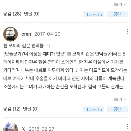
데, 거기에 무슨 검색 과정의 왜곡이 있어봐야 얼마나 있겠는가. 더군
해서 반납했다. 고우영의 다른 책들이 품절이라 중고로 구매할까 고
더보기
뿌리>가 로맹 가리의 전기 문학의 결산이고 <레이디L>이나 <새벽
다나 내가 예전에 올렸던 알라딘 서재글은 어김없이(!) 또박또박 검색
민하고 있는데...<열국지>인가 <초한지> 그건 너무 야하다고 해서
공감 (
28
)
댓글 (9)
의 약속>부터는 다른 주제 혹은 다른 사이클로 넘어간다는 것이다.
되어 올라왔었다. 물론 내가 제일 걱정하는 건 알라딘이 망하는 거다.
애들 보기 민망할 듯 싶기도 하고....언젠가 읽겠지... 그리고, 가장 맘
실제로 그러한지는 확인해봐야 알 수 있는데 <레이디 L>이 품절이어
지난 17년 동안 내가 써 왔던 글은 대부분 알라딘에 저장해 놓고 있는
에 드는 책은(내용 불문하고) 이거 리커버판인데, 완전 너무 고급진
서 일이 좀 번거롭게 되었다. 소장도서인지도 불분명하다. 그래서 ‘레
데, 이 글들이 통째로 날아간다면 그보다 더 억울한 일도 없을 터이기
oren
2017-04-20
메뉴
거 아닙니까? 이래서 리커버 리커버하는가 싶기도 하고, 특히 옆에
이디 L을 찾아서‘란 제목을 붙인 것. 내일과 모레 또 책이사를 하게 돼
때문이다. 나는 앞으로도 상당 기간은 책을 소개하는 동영상을 계속
노트가 필사하기 딱 좋은 굿즈....문구류에 대한 욕심만 가득이네요!
흰 코끼리 같은 언덕들
한바탕 전쟁을 치를 예정인데 어쩌다 ‘전쟁고아‘ 만나듯 만나게 될지
만들어 올릴 것 같다. 독자들의 반응조차 희미할 정도로 외진 플랫폼
이거 완전 뽀대납니다. 집안의 분위기가 훤하네 이라믄서....ㅋㅋㅋ
(밑줄긋기)'더 이상은 재미가 없군'「흰 코끼리 같은 언덕들」이라는 5
도 모르겠다.마지막 로맹 가리와 에밀 아자르의 관계 혹은 그 이행의
에서 계속 글을 쓰는 것보다는 세계 최고의 플랫폼에 이미 읽은 책들
ㅋ 10월의 고민? 10월 들어서 책을 안 질렀는데, 웬지 너무 허전하
페이지짜리 단편은 젊은 연인이 스페인의 한 작은 마을에서 기차를
문제는 핵심적이면서 복잡한 문제이고 견적도 많이 나온다. 본격적인
을 영상으로 소개하는 일이 훨씬 더 보람있고 유익할 것 같기 때문이
다. 이런 허전함은 뭐지? 책을 구매하고 오기를 기다리는, 바로 읽지
기다리며 나누는 대화로 이루어져 있다. 남자는 마드리드에 도착하는
작가론을 쓸 작정을 해야 달려들 수 있는 문제이기도 하다. 나중에 <
다. 물론 노력에 대한 적절한 보상이 뒤따른다는 점도 무시하기 어렵
도 않을 거면서도 웬지 책을 구매해야 또 책을 읽을 것 같은 느낌? 생
대로 여자가 낙태 수술을 하기 바라고 연인 사이의 다툼이 계속된다.
그로칼랭>과 <자기 앞의 생> 등을 다시 읽게 되면 고려해보려고 한
고... 아이러니하게도 유튜브 동영상을 만들어 올리고 나서 내 서재 방
기가 없다고 해야하나???.... 여러분은 어떠신가요? 책을 구매해야
소설에서는 그녀가 패배하는 순간을 포착한다. 결국 그들의 관계는
다. 매주 거의 열명의 작가들과 씨름하는 나로선 한 작가에게 하루 이
문자수가 도리어 늘어나기 시작했다. 유튜브 채널에 책을 소개하는
독서를 더 많이 할 수 있다는 데 한 표입니까??? 아....오늘 참 싱거
종말이 보일 것이다. 이것이 내용의 전부다. 대사로 미루어 보건대, 여
상의 시간을 할애하기 어려운 상황이다...
동영상을 올릴 때마다 '알라딘 서재 링크글'을 달기 때문일까? 아무튼
더보기
운 페이퍼 씁니다....쩝
자는 활기 넘치고 품위 있어 보이지만 남자의 경우 명석하긴 해도 이
알라딘 서재가 오래 오래 살아남아서 내가 이 공간에 끄적거려 놓았
공감 (
12
)
댓글 (0)
기적이며 속이 텅 비어 매력이라고는 없는 것 같다. '당신을 위해서라
던 글마저 유튜브라는 대홍수에 휩쓸려 떠내려가지 않았으면 좋겠다.
면 뭐든 하겠소'라는 남자의 말에 '제발, 제발, 제발, 제발, 제발, 제발,
어쨌든 나는 유튜브라는 새로운 '노아의 방주'에 부지런히 내 글을 옮
제발 닥쳐요'라고 대답하는 그녀 편에 독자들은 설 것이다. '제발'을
쑥
2016-02-27
메뉴