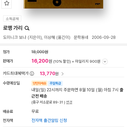
소득공제
로맹 가리
도미니크 보나
(지은이),
이상해
(옮긴이)
문학동네
2006-09-28
정가
18,000원
16,200
판매가
원
(10% 할인) +
마일리지 900원
13,770
카드최대혜택가
원
수령예상일
양탄자배송
주말특급
내일(일) 22시까지 주문하면 8월 10일 (월) 아침 7시
출
근전 배송
(중구 서소문로 89-31 )
변경
배송료
무료
전자책
전자책 출간알림 신청