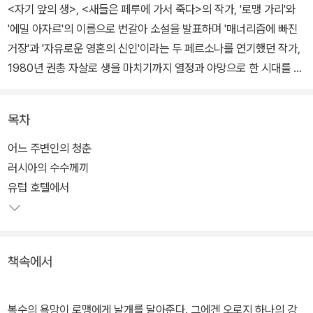
<자기 앞의 생>, <새들은 페루에 가서 죽다>의 작가, '로맹 가리'와
'에밀 아자르'의 이름으로 번갈아 소설을 발표하며 '매너리즘에 빠진
거장'과 '자유로운 영혼의 신인'이라는 두 페르소나를 연기했던 작가,
1980년 권총 자살로 생을 마치기까지 열정과 야망으로 한 시대를 풍
미한 소설가 로맹 가리의 66년 생애를 조명한다.
목차
공쿠르 상은 한 작가가 평생 동안 한 번만 수상할 수 있는 문학상이다.
그러나 로맹 가리는 1956년 <하늘의 뿌리>로 첫 수상을 한 뒤, 197
어느 주변인의 청춘
5년 자신이 창조한 분신ㅡ에밀 아자르ㅡ의 이름으로 <자기 앞의 생>
러시아의 수수께끼
을 발표하며 또 한 번 공쿠르 상의 수상자가 되었다.
유럽 호텔에서
<로맹 가리>는 문학비평 기자이자 르노도 상 수상 작가인 도미니크
보나가 저널리스트의 치밀함과 소설가의 감수성으로 쓴 평전이다. 프
책속에서
랑스 문학계를 뒤흔들었던 '아자르 사건'을 포함하여, 로맹 가리의 내
면세계와 모든 작품과 창작의 배경, 파란만장한 생애를 그린다.
복수의 욕망이 로맹에게 날개를 달아준다. 그에겐 오로지 하나의 강