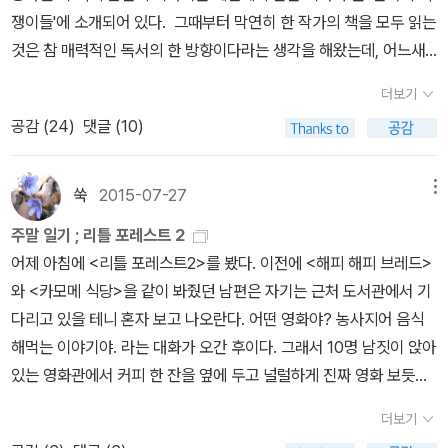
기』, <1. 단편소설_어니스트 밀러 헤밍웨이> 중에서(내 생각)'내가
쟁이들'에 소개되어 있다. 그때부터 막연히 한 작가의 책을 모두 읽는
당신을 사랑하는 걸 잘 알잖아'라는 대사와 '더 이상은 재미가 없군'이
것은 참 매력적인 독서의 한 방향이다라는 생각을 해왔는데, 어느새
라는 두 대사가 내게는 정말 이상하게 들린다. 마치 '알라딘'을 떠나버
나도 조금씩 전작을 하고 있다. 조희봉씨의 전작대상은 돌아가신 이
더보기
린 많은 '옛 사람'들이 여길 떠날 무렵에 했던 '마음 속으로나마' 읊조
윤기 작가인데, 모든 판본과 번역본, 심지어는 저자도 갖고 있지 않은
공감 (
24
)
댓글 (10)
리던 말처럼 들리기 때문이다. 이게 나만의 생각인지는 잘 모르겠지
책까지 모두 수집하여 읽었다고 한다. 덕심이 팬심이 되어 조희봉씨
만.. 그러고 보니 문득 생 종 페르스의 말도 떠오른다. 몇 년 전에 어떤
의 결혼식 주례는 이윤기 선생이 맡았고, 돌아가시기 전까지 그렇게
알라디너의 글에 그의 말이 인용된 문장의 일부를 댓글로 단 적이 있
사제관계를 유지했다고 하니, 이 또한 책으로 맺어진 멋진 인연의 사
쑥
2015-07-27
메뉴
었는데, 그 분도 요즘 와서 보니 알라딘을 '거의' 떠나신 것 같다. 아마
례가 아닌가 싶다. 전작을 이야기 하면서 보니, 2012년 무렵에 여럿
주말 일기 ; 리틀 포레스트 2
그 분도 틀림없이 오랫동안 로맹가리가 느꼈던 '지평을 바꾸는 일'을
사들여 읽던 로맹 가리가 생각난다. 이참에 나온 책을 마저 다 구해서
어제 아침에 <리틀 포레스트2>를 봤다. 이전에 <해피 해피 브레드>
마음 속으로 고민했으리라. * * * 그에게는 지평을 바꾸는 일이 시급
읽어볼까 하는 생각이다. 현대판 르네상스맨이라고 불러도 전혀 어
와 <카모메 식당>을 같이 봐줬던 남편은 자기는 근처 도서관에서 기
했다. 다른 곳에서 숨쉬는 것이.생 종 페르스는 말한다. ˝떠나자! 떠나
색함이 없는 멋진 이력 - 공군파일럿, 전쟁영웅, 콩쿠르상 수상작가,
다리고 있을 테니 혼자 보고 나오란다. 어떤 영화야? 농사지어 음식
자! 이것이 살아 있는 자들의 말이다!˝- 도미니크 보나, 『로맹가
주미프랑스대사, 등등 - 에도 불구하고 진정한 자신의 인생은 무엇이
해먹는 이야기야. 라는 대화가 오간 후이다. 그래서 10명 남짓이 앉아
리』 * * *'날 위해 뭘 좀 해 줄 수 있겠어?'미국 어느 대학 문학 교수
었을지 끊임없이 고민했을 사람. 드라마틱한 삶에 어울리는 마지막
있는 영화관에서 커피 한 잔을 옆에 두고 널럴하게 진짜 영화 보듯이
인 제프리 메이어스가 1985년에 쓴 헤밍웨이 전기를 펼쳐 들고서,
사랑과 끝. 관심이 안 가면 이상할 정도로 전작대상으로서 손색이 없
영화를 봤다. 행복해서 죽는 줄 알았다. 결론부터 말하자면, 눈발 하나
「흰 코끼리 같은 언덕들」과 관계된 부분을 읽어 본다. 내가 가장 먼저
다. 2012년 당시, 김영하의 팟캐스트에서 접한 로맹 가리에게 매력
더보기
놓치기 아까운 영화였다. 2시간이 한 시간처럼 흘렀다. 올 해 2월에
알게 되는 것은, 이 단편이 '아마도 하들리(헤밍웨이의 첫 번째 부인)
을 느끼고 책을 사보았는데, 리스팅을 해보니 그에 관한 책까지 포함