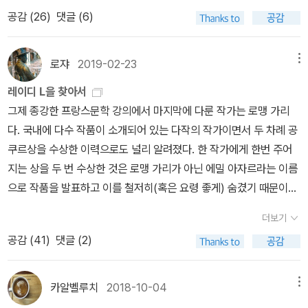
00명 혹은 70,000명을 거느린 대형 유튜버들이 더 자주 어른거리
걸리긴 한다. 그러나 거짓과 진실 사이의 게임에서 혼돈하면서도 앞
발표될 수 없는, 쓰일 수 없는 소설이었다. 단순한 변장이라기보다는
공감 (
26
)
댓글 (6)
기 때문이다. 한때는 구독자가 100명만 되었으면, 혹은 500명만 되
으로 나아갈 수밖에 없는 인간, 이란 관점에서 흥미롭다. 그것을 끊임
또 다른 정체성이었다고 할까.로맹 가리에게 소설이란 항상 새로운
었으면 했는데... 유튜브 동영상 하나에 좋아요, 댓글이 순식간에 100
없이 밀어붙이며, 자기 자신이 인간임을 증명하기 위해 뒤채고 아무
변신을 가능하게 해주는 강력한 수단이었고, 그는 아자르라는 이름과
개 혹은 200개씩 달리면 정신을 차리기 힘들다. 댓글 다는 일이 어느
래도 채워지지 않는 구멍을 지우기 위해 덧붙이기를 하는. 누구나 최
로쟈
2019-02-23
메뉴
함께 작가로서 새롭게 탄생하는 경험을 한다. 전성기가 지난 로맹 가
새 밀린 숙제하듯 일과가 되고 있다. 그래도 구독자 한 사람 늘리기 위
대한 산다. 그 방식이 다를 뿐이다. 어떤 면에서 다 촌년이고 촌놈이
리가 쇠락해가는 작가였다면, 젊은 에밀 아자르는 신생의 작가였다.
레이디 L을 찾아서
해 노심초사했던 '어려운 시절'을 생각해서 댓글 하나 소홀히 하지 않
다. 그러나 어떤 면에서 왕이고 영주다. 스펙트럼이 다를 뿐이다. 로맹
이러한 완벽한 분리 덕분에 로맹 가리의 작품을 혹평한 비평가가 아
그제 종강한 프랑스문학 강의에서 마지막에 다룬 작가는 로맹 가리
으려 기를 쓰고 있다. 유튜브 이용자들은 앞으로도 계속 급증세를 이
가리는 밀어붙일 수 있을 만큼 자기 스펙트럼을 확장한다. 그러면서
자르의 작품은 치켜세우는 해프닝이 벌어지기도 했다. 물론 로맹 가
다. 국내에 다수 작품이 소개되어 있는 다작의 작가이면서 두 차례 공
어갈 듯하다. 비대면 활동이 어느새 일상화된 탓도 그런 추세에 일조
도 스스로를, 세상을 조소한다. 그게 그의 사랑의 방식이라고 도미니
리 자신은 그러한 상황을 은근히 즐기기도 했다. 때문에 <자기 앞의
쿠르상을 수상한 이력으로도 널리 알려졌다. 한 작가에게 한번 주어
하는 듯하다. 조금 더 시간이 지나면 1인 1채널 시대가 도래할 듯한 분
크 보나는 말한다. <자기 앞의 생>에 나온 마지막 문장 '사랑해야 한
생>의 작가가 누구인가를 물을 때 여전히 우리는 로맹 가리에 앞서
지는 상을 두 번 수상한 것은 로맹 가리가 아닌 에밀 아자르라는 이름
위기마저 감지된다.(1인 다채널 소유자도 많기 때문에 결국에는 인구
다'는 아름다운 울림을 넘어선다. 슬프다. 그 문장은 실은 강박이며 조
에밀 아자르를 떠올리게 된다. 실제 저자가 밝혀진 뒤에도 아자르는
으로 작품을 발표하고 이를 철저히(혹은 요령 좋게) 숨겼기 때문이
수 만큼 유튜브 채널이 만들어질 듯하다.) 유튜브 채널에 영상을 올리
소이다. 그러나 내실한 고백이기도 하다.
가면 이상의 무게감을 갖는다고 해야 할 것이다.개인적인 경험이긴
다. 로맹 가리에 대한 강의는 이번이 세번째였는데 앞선 두 번의 강의
기 시작한지 불과 몇 달 지나지 않았지만, 초보 유튜버가 어설픈 눈으
더보기
하지만, 로맹 가리의 어떤 작품들보다 먼저 <자기 앞의 생>을 읽었기
에서는 <그로칼랭>(1974)과 <자기 앞의 생>(1975), 그리고 자전
로 바라보더라도 신생 유튜버들은 끊임없이 밀려 들어오고 있는 게
공감 (
41
)
댓글 (2)
에 내게 로맹 가리는 에밀 아자르의 다른 이름이었다. 그의 작품이 대
소설 <새벽의 약속>(1960)을 읽었고 이번 강의에서는 데뷔작 <유
확실하다. 특히나 직장에서 막 은퇴하기 시작한 50대, 60대의 활동
부분 한국어로 번역된 상황에서도 여전히 독자들이 가장 많이 찾는
럽의 교육>(1945)과 공쿠르상 수상작 <하늘의 뿌리>(1956)를 읽
이 유독 도드라지는 느낌도 받는다. 꼬리에 꼬리를 무는 식으로 이어
작품은 <자기 앞의 생>이다. 로맹 가리라는 이름을 굳이 참조하지 않
었다. 한 작가를 이해하는 방법은 여러 가지가 있겠으나 나는 한 작품
카알벨루치
2018-10-04
메뉴
지는 유튜브 진입 행렬을 보노라면 마치 노아의 방주를 보는 듯하다.
아도 될 만큼 아자르와 <자기 앞의 생>은 독자적인 존재감을 과시한
에 대한 이해와 함께 주로 작품들 간의 관계 혹은 이행 경로에 관심을