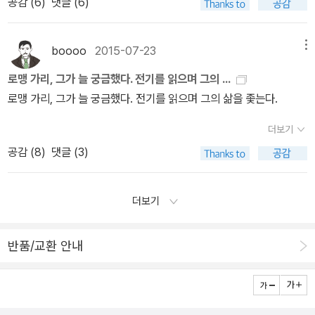
공감 (
6
)
댓글 (6)
개봉 된 여름 가을 편의 속편격에 해당하는 겨울 봄편은 눈 풍경으로
의 두 번째 임신에 대한 헤밍웨이의 반응을 묘사하는 것 같다.'라는 것
해도 반도 못 읽은 것 같다. 내가 다른 쟝르와 작가들과 웃고 떠드는
시작된다. 시장 봐다 먹기의 어려움과 눈 치우는 일이 고되겠구나 생
이다. 그러고는 다음과 같은 설명이 이어지는데, 나 자신의 고찰을 괄
사이에 그렇게 꾸준히 그의 책들이 출판된 것. 덕분에, 아직 세 건의
각은 잠깐 눈 풍경들이 시선을 사로잡았다. 그 풍경안에 내가 들어가
호 속에 넣으며 이를 따라가 보도록 하자.'원치 않은 아기처럼, 무용한
boooo
2015-07-23
메뉴
주문을 기다리는 처지에, 조르주 심농과 함께 로맹 가리를 다음 차례
있는 듯 해서 아주 마냥 좋기만 했다. 사람들은 대개 현실에
것을 표상하는 비현실적인 동물인 흰 코끼리에 언덕을 비유한 것은
로 정해놓고 말았다. 열심히 벌어서, 세금을 내고, 먹고 사는 비용을
로맹 가리, 그가 늘 궁금했다. 전기를 읽으며 그의 ...
서 못 벗어나거나, 벗어 나고픈 생각이 없을 때 환타지를 꿈꾼다. 스스
이 이야기의 의미에 매우 중요하다.(코끼리를 원치 않은 아기에 비유
지불하고, 나머지는 책값으로 쓰는 삶이다. 시대가 시대이니만큼, 이
로맹 가리, 그가 늘 궁금했다. 전기를 읽으며 그의 삶을 좇는다.
로 환타지로 들어가거나, 그럴 의사가 있는 사람들은 적극적으로 그
한 것은 다소 억지스럽다. 이 비유는 헤밍웨이 것이 아니라 그 교수 것
덕무처럼 살 수도 없는 노릇이니 고민은 계속된다.
런 환경을 만들지 영화정도 보면서 대리 만족을 하지는 않을 것이다.
으로, 이 단편에 대한 감상적 해석을 준비하기 위한 것 같다.) 이 비유
더보기
나 또한 귀농에 대한 환타지를 가지고만 있다. 게을러서 스스로 지어
는 논란거리가 되며, 경치에 감동한 상상력이 풍부한 여인과, 그녀의
공감 (
8
)
댓글 (3)
먹고 살지 못할 것이라는 걸 너무도 잘 알기 때문이다. 내게는 늘 꿈꿔
견해에 찬동하길 거부하는 고지식한 사내 사이의 대립을 초래한다.
오는 바가 있었는데 그건 '집 앞에 무논'이다. 나는 늘 혼자 지어 먹을
(중략) 여자의 감정에 완전히 무감각한(이것도 전혀 근거 없는 얘기
더보기
만큼의 논에 쌀농사를 짓고 싶다고 생각했는데, 영화 속의 주인공은
다.) 사내. 그는 둘 사이가 예전과 똑같아질 수 있도록 여자를 낙태시
그런 일을 하고 있었다. 현실의 집 앞의 논이란 것이 여름이면 개구리
키려 애쓴다. (……) 낙태를 자연에 전적으로 위배되는 일로 여기는 여
소리로 시끄러울 것이고 모기도 많고 기타 등등 이겠지만 일단은 그
반품/교환 안내
인은 아기를 죽이고(아기가 아직 태어나지 않은 이상 그녀는 아기를
런 로망이 있는 것이다. 어찌 되었던, 무를 자르던 도마가 무지 마음
죽일 수 없다.) 자신 또한 다칠까 봐 몹시 두려워 한다. 사내가 하는 말
에 들었는데, 나도 그런 도마를 가지고 싶다. 이런 생각들을 하며 보기
은 모두 허위이며(아니다. 사내가 하는 말은 모두 흔한 위로의 말들,
엔 부족함이 없는 리틀 포레스트. 음식 하나 하나에 담긴 이야기들이
그런 상황에서 할 수밖에 없는 말들일 뿐이다.) 여자가 하는 말은 모