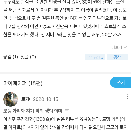
누구라도 관심을 끌 만한 인생을 살다 갔다. 30여 권에 달하는 소설
것이다. 왜 걔네는 쉼표를 남발할까? 그게 자기들이 그토록 신봉하는
을 써낸 작가로서 이 아시아 촌구석까지 그 이름이 알려졌다. 이 정도
실용주의에 부응한다고 생각하는 건가? 쉼표를 너무 안쓰는 일본 작
면. 남성으로서 두 번 결혼한 동안 한 여자는 영국 귀부인으로 자신보
가들도 마음에 안든다. 짧디 짧은 걔네 문장을 읽다보면, 읽는 이로 하
다 7살 연상의 여인이었고 자신만큼 재능이 있었기에 베스트셀러 소
여금 진지함이라는 것을 잃게끔 만드는 느낌이 든다.아무튼그 짜증나
설을 써내기도 했다. 진 시버그라는 잊을 수 없는 배우, 20살 가까운
는 글솜씨를 달관하고 어느새내용에 열중하게 될 때, 책의 내용은 변
연하의 여자와 두번째 재혼을 한다. 그둘의 사진이 여기저기 아직까
한다.대충 그가 누구인지 그의 작품이 무엇인지 알고는 있었지만 이
더보기
지 돌아다닌다. 그런가하면 군인 출신으로 외무성에서 일했다. 야망
책을 통해 접할 수 있는 여러 재미있는 뒷 이야기는 로맹가리를 향한
공감 (
1
)
댓글 (0)
을 가진 한 인간으로도 성공한 셈이다. 미국 토크쇼에 프랑스 공보관
내 끝없는 갈증을 유인하기에 충분했다.그의 생은 수치 따위로 표현
으로 활약하며 유럽의 정치적 입지, 프랑스의 정치적 입지를 위해 자
될 수 없는, 배우의 숨소리와 관객의 긴장감이 살아있는연극 그 자체
신의 재능을 발휘하기도 했다. 그의 발언은 충분한 영향력이 있었다.
였다. 그의 마지막까지도.비록 행복과 그가 가까워보였던 것은 아니
쓰기
마이페이퍼 (18편)
토크쇼, 유명 잡지들이 그를 인터뷰하고 초대했다. 그가 외무성에서
지만, 그는 자신이 원하는대로 모든 것을 이루어냈고 많은 사람의 관
활동하던 시절. 돈도 벌 만큼 벌어 나이가 들자 지중해에 별장을 마련
심과 존경, 비난을 한 몸에 받았다. 세상에서 가장 아름답고 신비한 그
로쟈
2020-10-15
메뉴
해 거기서 지내기도 한다. 그는 실은 순수 프랑스인이 아닌 동유럽 출
의 아내 진 시버그와 수많은 전사자들을 배출했던 세계대전의 전장
신(러시아)이며 프랑스로 10대에 어머니와 함께 망명한다. 그의 세련
로맹 가리와 자기 앞의 생의 의미
은, 이미 그가 '운명'이라는 단어를 갖고 태어났음을증명하기에 모자
된 이름조차 그가 지어낸 가명이다. 스스로 기획한 이름이다. 그가 사
이번주 주간경향(1398호)에 실은 리뷰를 옮겨놓는다. 로맹 가리(에
람이 없었다. 재능과 운. 무대와 조명과도 같은 이 두가지 연극적 요소
용하는 다양한 언어, 러시아어, 프랑스어, 영어 등등은 그를 따라다닌
밀 아자르)의 <자기 앞의 생>을 강의에서 다시 읽으면서 모모와 로자
가 갖추어진 그의 무대에선 그가 마음대로 자신의 실력을 발산하며