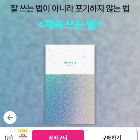
물이고 화면에 나오는 식물과는 분명 모양이 다르다. 바람꽃은 학명
이의 글에서는 여성 등장인물이 언제나 girl, 즉 아가씨인 까닭에 그는
에 아네모네가 들어가는 것은 맞지만, 우리나라에서 흔히 아네모네라
남편일 수가 없다. 이 미국 교수가 일부러 아가씨를 woman(부인)이
고 하는 꽃은 절화로 주로 판매되는 큰 꽃이다. 크레송은 우리 정서상
라고 칭하는 거라면, 이는 의도적인 경멸이다. 그는 두 등장인물을 헤
돌미나리로 번역하는 것이 더 맞는 것 같다. 오갈피는 오가피와 같이
밍웨이와 그의 아내로 이해시키려는 것이다.) 그런 뒤 그녀는 그에게
쓰인다는 것도 이 영화를 통해 알게 되었다. 자연 속에 산다는 것은 자
서 멀어져 (……) 자연에서, 말하자면 보리밭과 나무들, 시내, 그리고
연이 주는 이득만을 취한다는 것이 아니다. 자연 속에서 또 하나의 자
저 멀리 보이는 언덕들에서 위안을 찾는다. 도움을 구하기 위해 눈을
연인 나를 가꾸고 미래를 생각하는 일이다. 미래는 지금 이 순간의 기
들어 언덕 쪽을 쳐다볼 때 그녀의 그 평화로운 관조는(우리는 자연의
쁨을 아는 자만이 가질 수 있는 것이고, 지금 이 순간의 기쁨은 과거와
관조가 그 아가씨에게 일깨우는 감정에 대해 전혀 알지 못한다. 하지
화해한 이들만이 누릴 수 있는 것이다. 라는 생각을 하는 아침이다.
만 씁쓸한 심정이었다가 뒤이어 내뱉는 그녀의 말들, 어떤 경우에도
어제 도서관에서는 <무엇이 예술인가>를 읽고 발생 된 책들과, 커피
그 말은 평화로울 수 없다.) 구약 「시편」121을 상기시킨다.(헤밍웨이
샘이 추천해준 책, 요즘 꽃힌 자서전, 제목이 눈에 익숙한 책을 빌려왔
의 문체가 간결해질수록 이 해설자의 문체는 과장된다.) 하지만 이 정
다.
신 상태는 토론을 계속할 것을 고집하는 사내에 의해 파괴되며(주의
깊게 이 단편을 읽어 보자. 잠시 멀어졌다가 먼저 말을 꺼내 토론을 계
뒤로가
속하는 쪽은 미국인이 아니라 아가씨다. 사내는 토론을 하려 들지 않
기
는다. 다만 아가씨를 달래고자 할 뿐이다.) 그녀를 신경증 발작으로
이끌고 간다. 그래서 그녀가 버럭 짜증을 내며 외친다. '날 위해 뭘 좀
보관함담기
선물하기
장바구니
구매하기
선물하기