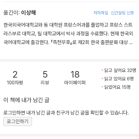
을 발표하며 본격적인 작가의 길로 들어섰다. 소설 <말리카>로 199
쉰 일곱 살의 작가는 이미 국제적 명성을 얻고 있었다. 핀란드에서 세
옮긴이:
이상해
저자파일
신간알림 신청
2년 앵테랄리에 상을, <에벤 항의 필사본>으로 1998년 르노도 상을
르비아-크로아티아까지, 모든 유럽 언어뿐만 아니라 영어, 일본어, 그
수상하며 작가로서의 재능을 인정받았다. 특히 두각을 나타낸 것은
리스어로까지 번역된 그의 소설 열다섯 편은 세계 어느 나라의 도서
한국외국어대학교와 동 대학원 프랑스어과를 졸업하고 프랑스 스트
전기 부문이다. 첫 전기인 <로맹 가리>로 1987년 아카데미 프랑세
관에나 꽂혀 있었다. ... 그는 어느 날 아침 불쑥, 가방도 꾸리지 않고,
라스부르 대학교, 릴 대학교에서 박사 과정을 수료했다. 현재 한국외
즈 전기 부문 대상을, 살바도르 달리와 폴 엘뤼아르와 막스 에른스트
자신의 악마에게 떠밀려 파리를 훌쩍 떠난다. 오직 어디론가 떠날 목
국어대학교에 출강한다. 『측천무후』로 제2회 한국 출판문화 대상 번
의 뮤즈였던 갈라의 삶을 그린 <세 예술가의 연인>으로 메디테라네
적으로. 아무 행선지나 골라 표를 사서는 다른 어딘가에서 사흘ㅡ때
역상을, 『베스트셀러의 역사』로 한국 출판평론 학술상을 수상했다.
상을, 여성 화가 베르토 모리조의 생을 다룬 <베르토 모리조, 상복을
로는 더 길게, 때로는 더 짧게ㅡ을 보낸 후에 바크가로 되돌아온다. 자
옮긴 책으로 아멜리 노통브의 『첫 번째 피』, 『비행선』, 『갈증』, 『너의
입은 여인>으로 공쿠르 창작 기금과 보자르 아카데미에서 수여하는
신의 항구로 돌아온 늙은 선원처럼, 한결 차분해지고 젊어진 모습으
심장을 쳐라』, 『추남, 미녀』, 『느빌 백작의 범죄』, 『샴페인 친구』, 『푸
읽고 싶어요 32명
2
5
18
베르니에 상을 수상했다. 그리고 이 책 <위대한 열정>으로 <엘르>독
로, 머릿속에는 아름다운 이야기를 가득 담은 채. - 본문 315쪽, '여자
른 수염』, 『머큐리』, 에드몽 로스탕의 『시라노』, 미셸 우엘벡의 『어느
읽고 있어요 6명
100자평
리뷰
마이페이퍼
자대상과 <마담 피가로>독자상을 받았다.
와 여행' 중에서
섬의 가능성』, 델핀 쿨랭의 『웰컴, 삼바』, 파울로 코엘료의 『11분』,
읽었어요 15명
『베로니카, 죽기로 결심하다』, 크리스토프 바타유의 『지옥 만세』, 조
이 책에 내가 남긴 글
르주 심농의 『라 프로비당스호의 마부』, 『교차로의 밤』, 『선원의 약
속』, 『창가의 그림자』, 『베르주라크의 광인』, 『제1호 수문』 등이 있다.
로그인하면 내가 남긴 글과 친구가 남긴 글을 확인할 수 있습니다.
로그인하기