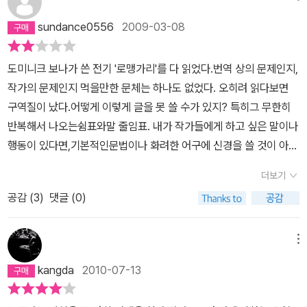
sundance0556
2009-03-08
도미니크 보나가 쓴 전기 '로맹가리'를 다 읽었다.번역 상의 문제인지,
작가의 문제인지 먹을만한 문체는 하나도 없었다. 오히려 읽다보면
구역질이 났다.어떻게 이렇게 글을 못 쓸 수가 있지? 특히그 무한히
반복해서 나오는쉼표와말 줄임표. 내가 작가들에게 하고 싶은 말이나
행동이 있다면,기본적인문법이나 화려한 어구에 신경을 쓸 것이 아
닌,쓸데없이줄 위에 남발하여써대는 쉼표와, 제대로 침묵 혹은 고요
더보기
와 같은 생략의 밥상도차려놓지 않은 공간 위에 찍어댄 말 줄임표는
공감 (
3
)
댓글 (0)
분명, 첫째로 글자가 차지할 수 있는 공간을 자기 마음대로 처분하는
행위로써 신성한 글에 대한 모독이며, 둘째로 관객들의 숨을 마음대
로 중간에 토막내버려 호흡곤란을 일으키게 만드는 일이므로 그것을
메뉴
신경쓰라고 하는 것이다. 쉼표와 말 줄임표를 남발해대며 비장하다는
kangda
2010-07-13
듯이 웅변조로 자신의 작품을 읊는 작가를 보면, 그 글에 나오는 점 갯
수만큼 주먹을 먹이고 싶다.내가 미국 작가들을 싫어하는 이유도 그