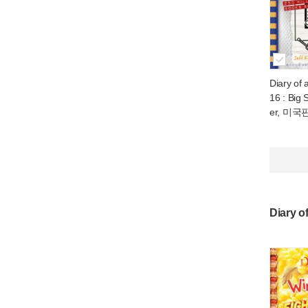
Diary of
16 : Big 
er, 미국
Diary 