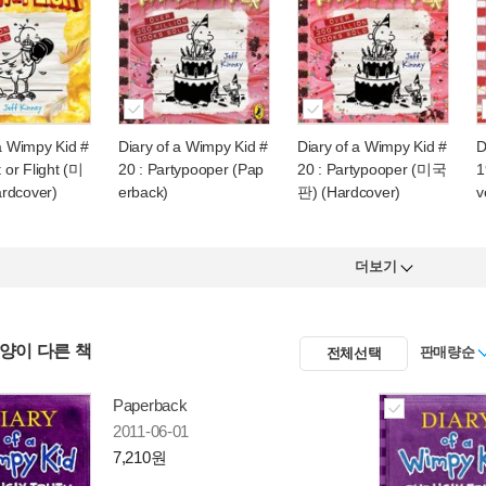
 a Wimpy Kid #
Diary of a Wimpy Kid #
Diary of a Wimpy Kid #
D
t or Flight (미
20 : Partypooper (Pap
20 : Partypooper (미국
1
rdcover)
erback)
판) (Hardcover)
v
더보기
사양이 다른 책
판매량순
전체선택
Paperback
2011-06-01
7,210원