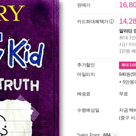
16,8
판매가
14,2
카드최대혜택가
알라딘 
최대 1만
시) / 
1만원 
추가할인
최대
3,0
마일리지
840원(5
+ 5만원
배송료
무료
수령예상일
지금 택배
(중구 서
Sales Point :
684