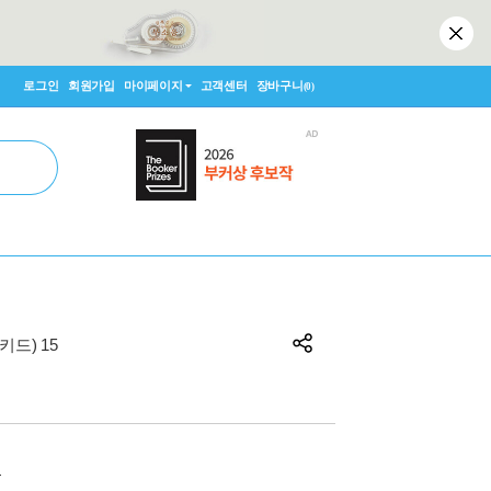
로그인
회원가입
마이페이지
고객센터
장바구니
(0)
윔피키드) 15
원