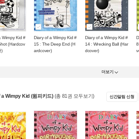
 a Wimpy Kid #
Diary of a Wimpy Kid #
Diary of a Wimpy Kid #
D
Shot (Hardcov
15 : The Deep End (H
14 : Wrecking Ball (Har
8
판)
ardcover)
dcover)
v
더보기
of a Wimpy Kid (윔피키드)
(총 81권 모두보기)
신간알림 신청