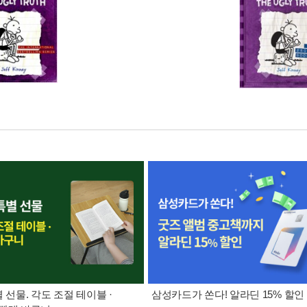
별 선물. 각도 조절 테이블 ·
삼성카드가 쏜다! 알라딘 15% 할인