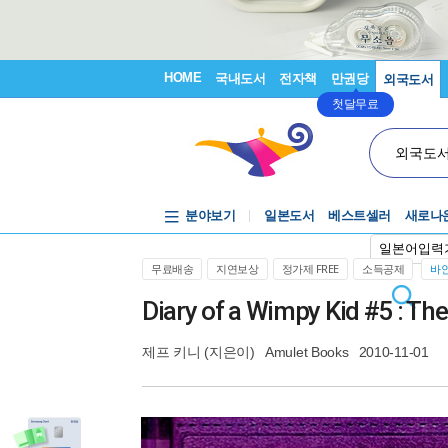
HOME
국내도서
전자책
만권당
외국도서
첫달무료
외국도
분야보기
일본도서
베스트셀러
새로나
일본어입력
무료배송
지연보상
정가제 FREE
소득공제
바인
Diary of a Wimpy Kid #5 : Th
제프 키니
(지은이)
Amulet Books
2010-11-01