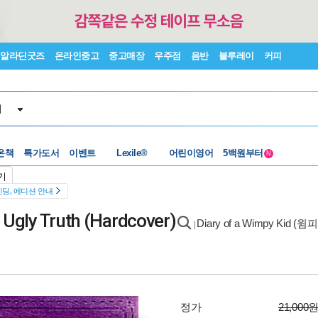
알라딘굿즈
온라인중고
중고매장
우주점
음반
블루레이
커피
서
온책
특가도서
이벤트
수준별베스트
어린이영어
중고 외서
N
Lexile®
5백원부터
기
수준별베스트
중고 외서
딩, 에디션 안내
e Ugly Truth (Hardcover)
Diary of a Wimpy Kid (
|
정가
21,000