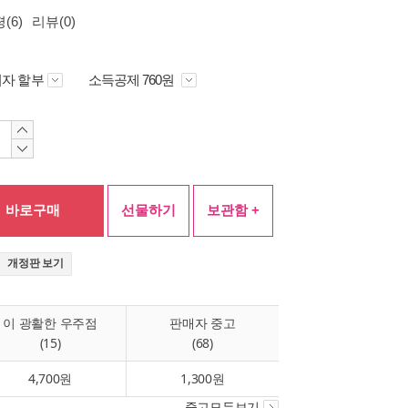
(6)
리뷰(0)
자 할부
소득공제 760원
바로구매
선물하기
보관함 +
개정판 보기
이 광활한 우주점
판매자 중고
(15)
(68)
4,700원
1,300원
중고모두보기