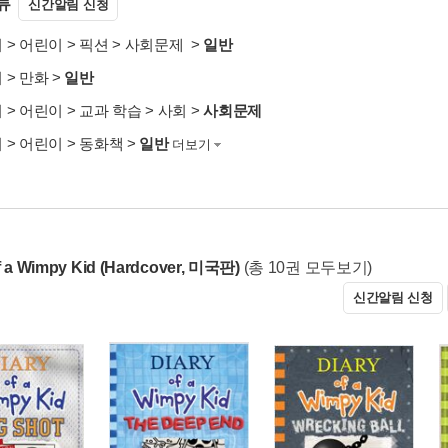
류
신간알림 신청
서
>
어린이
>
픽션
>
사회문제
>
일반
서
>
만화
>
일반
서
>
어린이
>
교과 학습
>
사회
>
사회문제
서
>
어린이
>
동화책
>
일반
더보기
f a Wimpy Kid (Hardcover, 미국판)
(총 10권 모두보기)
신간알림 신청