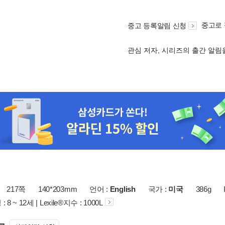
중고로
중고 등록알림 신청
관심 저자, 시리즈의 출간 알
217쪽
140*203mm
언어 :
English
국가 :
미국
386g
8 ~ 12세 | Lexile®지수 : 1000L