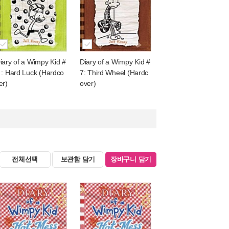
iary of a Wimpy Kid #
Diary of a Wimpy Kid #
 : Hard Luck (Hardco
7: Third Wheel (Hardc
er)
over)
전체선택
보관함 담기
장바구니 담기