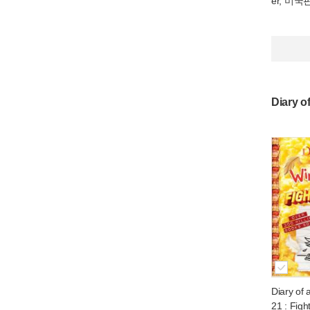
er, 미국
Diary 
Diary of
21 : Figh