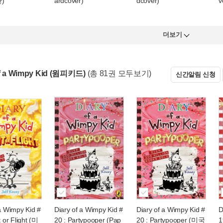
판)
ardcover)
dcover)
v
더보기
of a Wimpy Kid (윔피키드)
(총 81권 모두보기)
신간알림 신청
 a Wimpy Kid #
Diary of a Wimpy Kid #
Diary of a Wimpy Kid #
D
t or Flight (미
20 : Partypooper (Pap
20 : Partypooper (미국
1