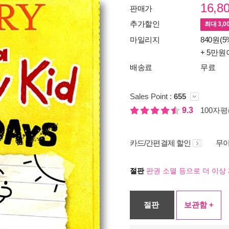
16,8
판매가
추가할인
최대
3,0
마일리지
840원(5
+ 5만원
배송료
무료
Sales Point :
655
9.3
100자평(
카드/간편결제 할인
무이
절판
판권 소멸 등으로 더 이상 
절판
보관함 +