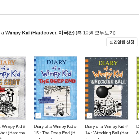
f a Wimpy Kid (Hardcover, 미국판)
(총 10권 모두보기)
신간알림 신청
 a Wimpy Kid #
Diary of a Wimpy Kid #
Diary of a Wimpy Kid #
D
Shot (Hardcov
15 : The Deep End (H
14 : Wrecking Ball (Har
8