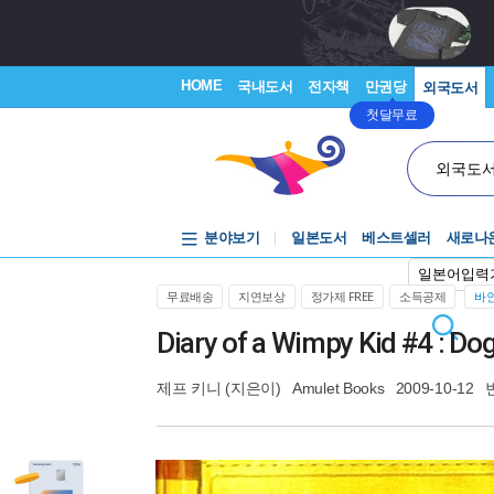
HOME
국내도서
전자책
만권당
외국도서
첫달무료
외국도
분야보기
일본도서
베스트셀러
새로나
일본어입력
무료배송
지연보상
정가제 FREE
소득공제
바인
Diary of a Wimpy Kid #4 : Do
제프 키니
(지은이)
Amulet Books
2009-10-12