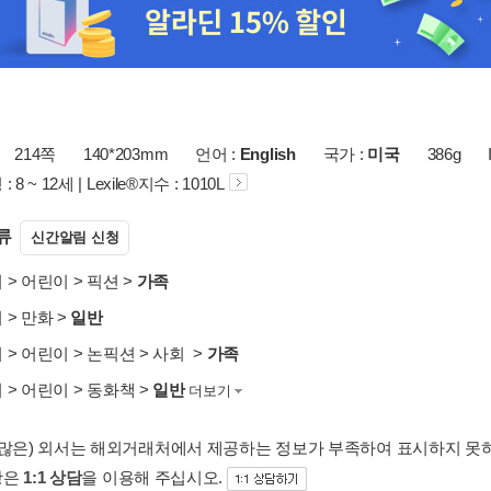
214쪽
140*203mm
언어 :
English
국가 :
미국
386g
8 ~ 12세 | Lexile®지수 : 1010L
류
신간알림 신청
서
>
어린이
>
픽션
>
가족
서
>
만화
>
일반
서
>
어린이
>
논픽션
>
사회
>
가족
서
>
어린이
>
동화책
>
일반
더보기
 많은) 외서는 해외거래처에서 제공하는 정보가 부족하여 표시하지 못
항은
1:1 상담
을 이용해 주십시오.