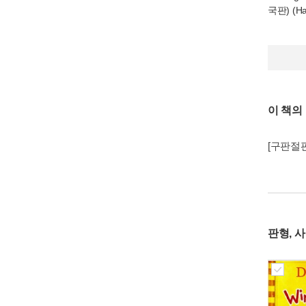
국판) (Ha
이 책의
[구판절판
판형, 