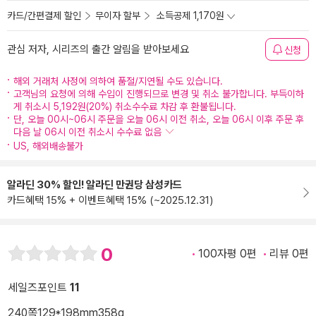
카드/간편결제 할인
무이자 할부
소득공제 1,170원
관심 저자, 시리즈의 출간 알림을 받아보세요
신청
해외 거래처 사정에 의하여 품절/지연될 수도 있습니다.
고객님의 요청에 의해 수입이 진행되므로 변경 및 취소 불가합니다. 부득이하
게 취소시 5,192원(20%) 취소수수료 차감 후 환불됩니다.
단, 오늘 00시~06시 주문을 오늘 06시 이전 취소, 오늘 06시 이후 주문 후
다음 날 06시 이전 취소시 수수료 없음
US, 해외배송불가
알라딘 30% 할인! 알라딘 만권당 삼성카드
카드혜택 15% + 이벤트혜택 15% (~2025.12.31)
0
100자평 0편
리뷰 0편
세일즈포인트
11
240쪽
129*198mm
358g