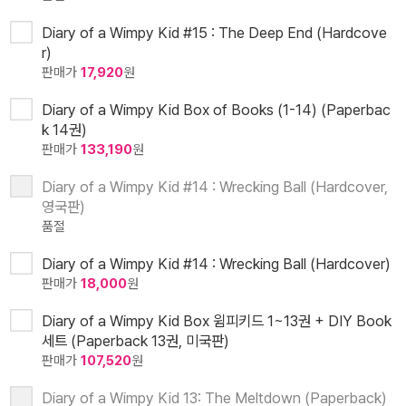
Diary of a Wimpy Kid #15 : The Deep End (Hardcove
r)
판매가
17,920
원
Diary of a Wimpy Kid Box of Books (1-14) (Paperbac
k 14권)
판매가
133,190
원
Diary of a Wimpy Kid #14 : Wrecking Ball (Hardcover,
영국판)
품절
Diary of a Wimpy Kid #14 : Wrecking Ball (Hardcover)
판매가
18,000
원
Diary of a Wimpy Kid Box 윔피키드 1~13권 + DIY Book
세트 (Paperback 13권, 미국판)
판매가
107,520
원
Diary of a Wimpy Kid 13: The Meltdown (Paperback)