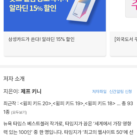
삼성카드가 쏜다! 알라딘 15% 할인
[외국도서 쿠
저자 소개
지은이:
제프 키니
저자파일
신간알림 신청
최근작 :
<윔피 키드 20>
,
<윔피 키드 19>
,
<윔피 키드 18>
… 총 93
1종
(모두보기)
뉴욕 타임스 베스트셀러 작가로, 타임지가 꼽은 ‘세계에서 가장 영향
력 있는 100인’ 중 한 명입니다. 타임지가 ‘최고의 웹사이트 50’에 선