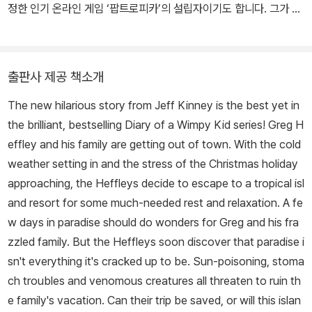
정한 인기 온라인 게임 ‘팝트로피카’의 설립자이기도 합니다. 그가 쓴
<윔피 키드> 시리즈는 ‘니켈로디언 키즈 초이스 어워드’에서 여섯 번
이나 최고의 책으로 꼽혔습니다. 미국 워싱턴 D.C에서 어린 시절을
보내고, 1995년에 뉴잉글랜드로 이사했습니다. 아내, 두 아들과 함
출판사 제공 책소개
께 미국 매사추세츠에서 살면서 ‘언라이클리’ 서점을 운영하고 있습
The new hilarious story from Jeff Kinney is the best yet in
니다.
the brilliant, bestselling Diary of a Wimpy Kid series! Greg H
effley and his family are getting out of town. With the cold
weather setting in and the stress of the Christmas holiday
approaching, the Heffleys decide to escape to a tropical isl
and resort for some much-needed rest and relaxation. A fe
w days in paradise should do wonders for Greg and his fra
zzled family. But the Heffleys soon discover that paradise i
sn't everything it's cracked up to be. Sun-poisoning, stoma
ch troubles and venomous creatures all threaten to ruin th
e family's vacation. Can their trip be saved, or will this islan