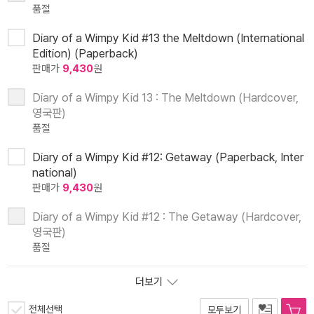
품절
Diary of a Wimpy Kid #13 the Meltdown (International
Edition) (Paperback)
판매가
9,430
원
Diary of a Wimpy Kid 13 : The Meltdown (Hardcover,
영국판)
품절
Diary of a Wimpy Kid #12: Getaway (Paperback, Inter
national)
판매가
9,430
원
Diary of a Wimpy Kid #12 : The Getaway (Hardcover,
영국판)
품절
더보기
전체선택
모두보기