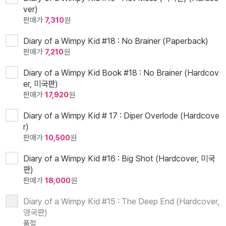
ver)
판매가
7,310
원
Diary of a Wimpy Kid #18 : No Brainer (Paperback)
판매가
7,210
원
Diary of a Wimpy Kid Book #18 : No Brainer (Hardcov
er, 미국판)
판매가
17,920
원
Diary of a Wimpy Kid # 17 : Diper Overlode (Hardcove
r)
판매가
10,500
원
Diary of a Wimpy Kid #16 : Big Shot (Hardcover, 미국
판)
판매가
18,000
원
Diary of a Wimpy Kid #15 : The Deep End (Hardcover,
영국판)
품절