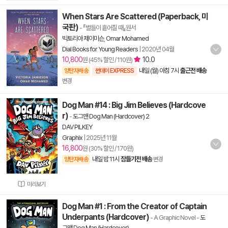
When Stars Are Scattered (Paperback, 미
국판)
- 『별들이 흩어질 때』원서
빅토리아 제이미슨
,
Omar Mohamed
Dial Books for Young Readers
|
2020년 04월
10,800
10.0
원 (45% 할인 / 110원)
내일 (월) 아침 7시
출근전 배송
양탄자배송
썬데이 EXPRESS
변경
Dog Man #14 : Big Jim Believes (Hardcove
r)
-
도그맨 Dog Man (Hardcover) 2
DAV PILKEY
Graphix
|
2025년 11월
16,800
원 (30% 할인 / 170원)
내일 밤 11시
잠들기전 배송
양탄자배송
변경
미리보기
Dog Man #1 : From the Creator of Captain
Underpants (Hardcover)
- A Graphic Novel
-
도
그맨 Dog Man (Hardcover)