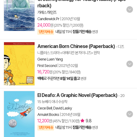
rback)
가레스 하인즈
Candlewick Pr
|
2010년 10월
24,000
원 (20% 할인 / 1,200원)
내일 밤 11시
잠들기전 배송
양탄자배송
변경
American Born Chinese (Paperback)
- 디즈
니플러스 드라마 <아메리칸 본 차이니즈> 원작
Gene Luen Yang
First Second
|
2021년 02월
16,720
원 (20% 할인 / 840원)
택배
로 주문하면
8월 14일 출고
변경
El Deafo: A Graphic Novel (Paperback)
- 20
15 뉴베리 아너 수상작
Cece Bell
,
David Lasky
Amulet Books
|
2014년 09월
12,200
9.8
원 (45% 할인 / 130원)
내일 밤 11시
잠들기전 배송
양탄자배송
변경