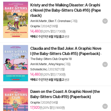
Kristy and the Walking Disaster: A Graphi
c Novel (the Baby-Sitters Club #16) (Pape
rback)
Ann M. Martin
,
Ellen T. Crenshaw
(그림)
Graphix
|
2024년 09월
14,480
원 (20% 할인 / 730원)
택배
로 주문하면
8월 11일 출고
변경
Claudia and the Bad Joke: A Graphic Nove
l (the Baby-Sitters Club #15) (Paperback)
-
The Baby-Sitters Club Graphix 18
Ann M. Martin
,
Arley Nopra
(그림)
Scholastic Inc.
|
2023년 12월
14,480
원 (20% 할인 / 730원)
택배
로 주문하면
8월 11일 출고
변경
Dawn on the Coast: A Graphic Novel (the
Baby-Sitters Club #19) (Paperback)
Graphix
|
2026년 04월
17,920
원 (20% 할인 / 900원)