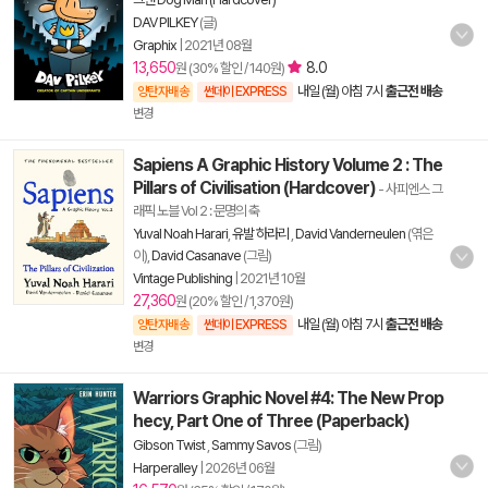
DAV PILKEY
(글)
Graphix
|
2021년 08월
13,650
8.0
원 (30% 할인 / 140원)
내일 (월) 아침 7시
출근전 배송
양탄자배송
썬데이 EXPRESS
변경
Sapiens A Graphic History Volume 2 : The
Pillars of Civilisation (Hardcover)
- 사피엔스 그
래픽 노블 Vol 2 : 문명의 축
Yuval Noah Harari
,
유발 하라리
,
David Vanderneulen
(엮은
이),
David Casanave
(그림)
Vintage Publishing
|
2021년 10월
27,360
원 (20% 할인 / 1,370원)
내일 (월) 아침 7시
출근전 배송
양탄자배송
썬데이 EXPRESS
변경
Warriors Graphic Novel #4: The New Prop
hecy, Part One of Three (Paperback)
Gibson Twist
,
Sammy Savos
(그림)
Harperalley
|
2026년 06월