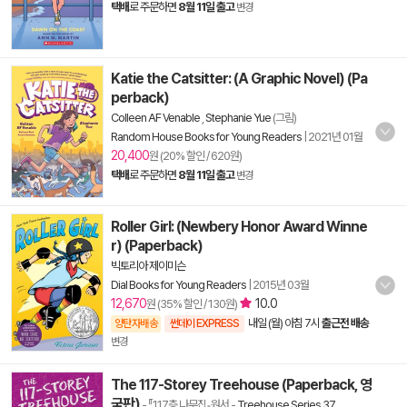
택배
로 주문하면
8월 11일 출고
변경
Katie the Catsitter: (A Graphic Novel) (Pa
perback)
Colleen AF Venable
,
Stephanie Yue
(그림)
Random House Books for Young Readers
|
2021년 01월
20,400
원 (20% 할인 / 620원)
택배
로 주문하면
8월 11일 출고
변경
Roller Girl: (Newbery Honor Award Winne
r) (Paperback)
빅토리아 제이미슨
Dial Books for Young Readers
|
2015년 03월
12,670
10.0
원 (35% 할인 / 130원)
내일 (월) 아침 7시
출근전 배송
양탄자배송
썬데이 EXPRESS
변경
The 117-Storey Treehouse (Paperback, 영
국판)
- 『117층 나무집』원서
-
Treehouse Series 37