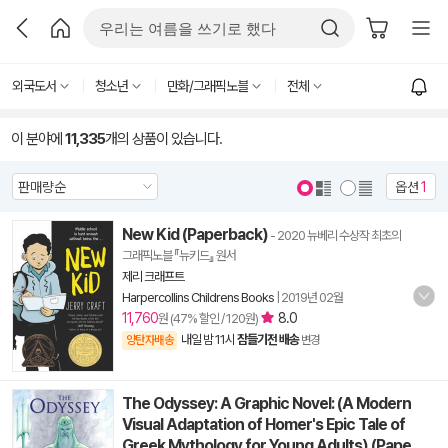
외국도서
청소년
만화/그래픽노블
전체
이 분야에
11,335
개의 상품이 있습니다.
옵션
1
New Kid (Paperback)
- 2020 뉴베리 수상작 최초의
그래픽노블 『뉴키드』 원서
제리 크래프트
Harpercollins Childrens Books
|
2019년 02월
11,760
8.0
원 (47% 할인 / 120원)
내일 밤 11시
잠들기전 배송
양탄자배송
변경
The Odyssey: A Graphic Novel: (A Modern
Visual Adaptation of Homer's Epic Tale of
Greek Mythology for Young Adults) (Pape