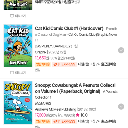
택배
로 주문하면
8월 11일 출고
변경
미리보기
Cat Kid Comic Club #1 (Hardcover)
- From th
e Creator of Dog Man
-
Cat Kid Comic Club (Graphic Nove
l) 1
DAV PILKEY
,
DAV PILKEY
(그림)
Graphix
|
2020년 12월
13,650
원 (30% 할인 / 140원)
내일 (월) 아침 7시
출근전 배송
양탄자배송
썬데이 EXPRESS
변경
미리보기
Snoopy: Cowabunga!: A Peanuts Collecti
on Volume 1 (Paperback, Original)
-
A Peanuts
Collection 1
찰스 M. 슐츠
Andrews McMeel Publishing
|
2013년 09월
17,600
10.0
원 (20% 할인 / 880원)
내일 (월) 아침 7시
출근전 배송
양탄자배송
썬데이 EXPRESS
변경