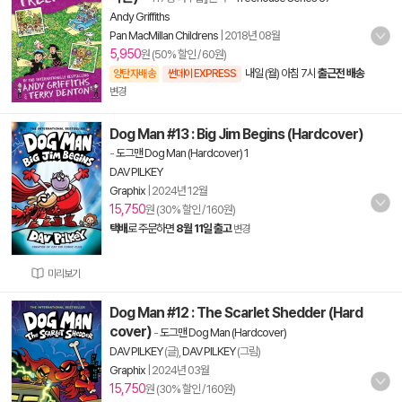
Andy Griffiths
Pan MacMillan Childrens
|
2018년 08월
5,950
원 (50% 할인 / 60원)
내일 (월) 아침 7시
출근전 배송
양탄자배송
썬데이 EXPRESS
변경
Dog Man #13 : Big Jim Begins (Hardcover)
-
도그맨 Dog Man (Hardcover) 1
DAV PILKEY
Graphix
|
2024년 12월
15,750
원 (30% 할인 / 160원)
택배
로 주문하면
8월 11일 출고
변경
미리보기
Dog Man #12 : The Scarlet Shedder (Hard
cover)
-
도그맨 Dog Man (Hardcover)
DAV PILKEY
(글),
DAV PILKEY
(그림)
Graphix
|
2024년 03월
15,750
원 (30% 할인 / 160원)