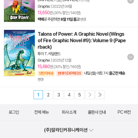
Graphix
|
2022년 04월
13,650
원 (30% 할인 / 140원)
택배
로 주문하면
8월 11일 출고
변경
Talons of Power: A Graphic Novel (Wings
of Fire Graphic Novel #9): Volume 9 (Pape
rback)
투이 T. 서덜랜드
Graphix
|
2025년 12월
15,680
원 (30% 할인 / 160원)
내일 (월) 아침 7시
출근전 배송
양탄자배송
썬데이 EXPRESS
변경
1
2
3
4
5
로그인
전체 메뉴
회사 소개
출판사 안내
PC 버전
(주)알라딘커뮤니케이션