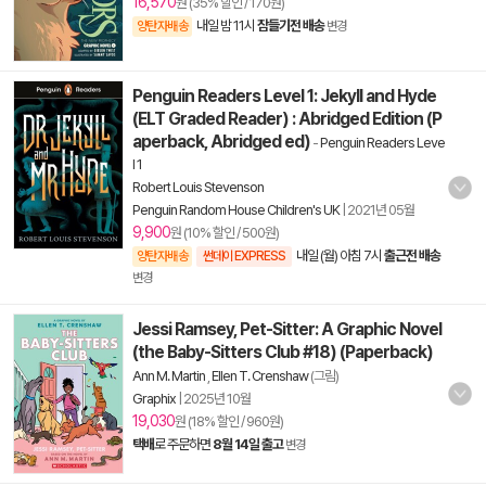
16,570
원 (35% 할인 / 170원)
내일 밤 11시
잠들기전 배송
양탄자배송
변경
Penguin Readers Level 1: Jekyll and Hyde
(ELT Graded Reader) : Abridged Edition (P
aperback, Abridged ed)
-
Penguin Readers Leve
l 1
Robert Louis Stevenson
Penguin Random House Children's UK
|
2021년 05월
9,900
원 (10% 할인 / 500원)
내일 (월) 아침 7시
출근전 배송
양탄자배송
썬데이 EXPRESS
변경
Jessi Ramsey, Pet-Sitter: A Graphic Novel
(the Baby-Sitters Club #18) (Paperback)
Ann M. Martin
,
Ellen T. Crenshaw
(그림)
Graphix
|
2025년 10월
19,030
원 (18% 할인 / 960원)
택배
로 주문하면
8월 14일 출고
변경