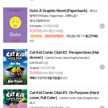
Guts: A Graphic Novel (Paperback)
-
레이나
텔게마이어 Raina Telgemeier 그래픽노블 1
레이나 텔게마이어
Scholastic
|
2019년 09월
12,670
원 (30% 할인 / 130원)
내일 (월) 아침 7시
출근전 배송
양탄자배송
썬데이 EXPRESS
변경
Cat Kid Comic Club #2 : Perspectives (Har
dcover)
-
Cat Kid Comic Club (Graphic Novel) 2
DAV PILKEY
(글)
Graphix
|
2021년 11월
13,650
원 (30% 할인 / 140원)
택배
로 주문하면
8월 11일 출고
변경
Cat Kid Comic Club #3 : On Purpose (Hard
cover, Full Color)
-
Cat Kid Comic Club (Graphic Nov
el) 3
DAV PILKEY
(글),
DAV PILKEY
(그림)