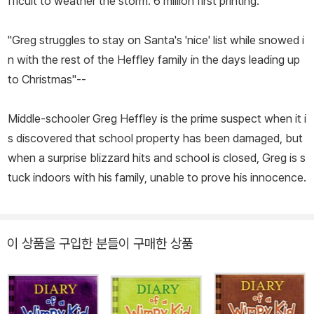
fficult to weather the storm. 6 million first printing.
"Greg struggles to stay on Santa's 'nice' list while snowed i
n with the rest of the Heffley family in the days leading up
to Christmas"--
Middle-schooler Greg Heffley is the prime suspect when it i
s discovered that school property has been damaged, but
when a surprise blizzard hits and school is closed, Greg is s
tuck indoors with his family, unable to prove his innocence.
이 상품을 구입한 분들이 구매한 상품