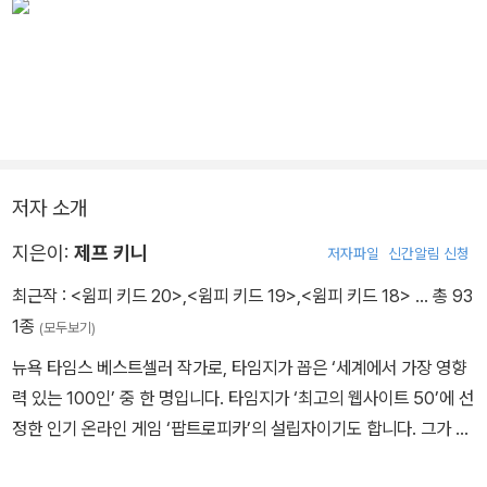
저자 소개
지은이:
제프 키니
저자파일
신간알림 신청
최근작 :
<윔피 키드 20>
,
<윔피 키드 19>
,
<윔피 키드 18>
… 총 93
1종
(모두보기)
뉴욕 타임스 베스트셀러 작가로, 타임지가 꼽은 ‘세계에서 가장 영향
력 있는 100인’ 중 한 명입니다. 타임지가 ‘최고의 웹사이트 50’에 선
정한 인기 온라인 게임 ‘팝트로피카’의 설립자이기도 합니다. 그가 쓴
<윔피 키드> 시리즈는 ‘니켈로디언 키즈 초이스 어워드’에서 여섯 번