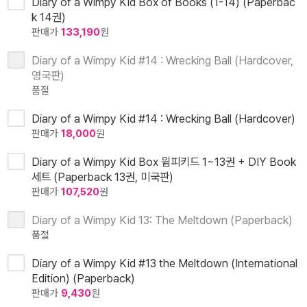
Diary of a Wimpy Kid Box of Books (1-14) (Paperbac
k 14권)
판매가
133,190
원
Diary of a Wimpy Kid #14 : Wrecking Ball (Hardcover,
영국판)
품절
Diary of a Wimpy Kid #14 : Wrecking Ball (Hardcover)
판매가
18,000
원
Diary of a Wimpy Kid Box 윔피키드 1~13권 + DIY Book
세트 (Paperback 13권, 미국판)
판매가
107,520
원
Diary of a Wimpy Kid 13: The Meltdown (Paperback)
품절
Diary of a Wimpy Kid #13 the Meltdown (International
Edition) (Paperback)
판매가
9,430
원