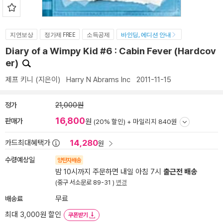
지연보상
정가제 FREE
소득공제
바인딩, 에디션 안내
Diary of a Wimpy Kid #6 : Cabin Fever (Hardcov
er)
제프 키니
(지은이)
Harry N Abrams Inc
2011-11-15
정가
21,000원
16,800
판매가
원
(20% 할인) +
마일리지 840원
14,280
카드최대혜택가
원
수령예상일
양탄자배송
밤 10시까지 주문하면 내일 아침 7시
출근전 배송
(중구 서소문로 89-31 )
변경
배송료
무료
최대 3,000원 할인
쿠폰받기