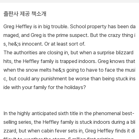
이나 최고의 책으로 꼽혔습니다. 미국 워싱턴 D.C에서 어린 시절을
보내고, 1995년에 뉴잉글랜드로 이사했습니다. 아내, 두 아들과 함
출판사 제공 책소개
께 미국 매사추세츠에서 살면서 ‘언라이클리’ 서점을 운영하고 있습
Greg Heffley is in big trouble. School property has been da
니다.
maged, and Greg is the prime suspect. But the crazy thing i
s, he&;s innocent. Or at least sort of.
The authorities are closing in, but when a surprise blizzard
hits, the Heffley family is trapped indoors. Greg knows that
when the snow melts he&;s going to have to face the musi
c, but could any punishment be worse than being stuck ins
ide with your family for the holidays?
In the highly anticipated sixth title in the phenomenal best-
selling series, the Heffley family is stuck indoors during a bli
zzard, but when cabin fever sets in, Greg Heffley finds it di