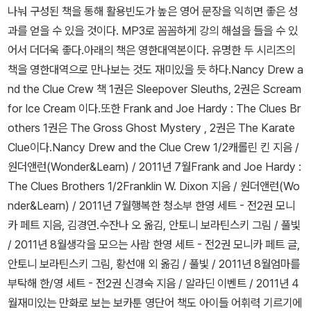
있는지 이번 주 들어 점점 영어동화책 가격이 내려가고 있다.Roald
봤기에 나도 책이 궁금하다. 우리 아이가 아직 접하지 못한 스머프의
나눠 구성된 책을 통해 활용빈도가 높은 영어 문장을 익히면 좋은 성
Dahl : Phizz-Whizzing Collection (15권 세트, Paperback) 로
세계 - 과연 이 책을 읽고 우리 아이는 어떤 생각을 할까?The Smur
과를 얻을 수 있을 것이다. MP3로 꼼꼼하게 강의 해설을 들을 수 있
알드 달 지음, 퀸틴 블레이크 그림 / Puffin Books / 2008년 11월5
fs 1 (Paperback) Delporte, Yvan / Papercutz / 2010년 8월
어서 더더욱 좋다.아래의 책은 영한대역본이다. 유명한 두 시리즈의
5,000원이라는 착한 가격으로 인해, 이 곳에 있는 엄마들의 공동구
Smurfs Movie Novelisation (Paperback) 로디 코혼 외 지음 /
책을 영한대역으로 만나보는 것도 재미있을 듯 하다.Nancy Drew a
매를 추진해볼까 하는 생각도 든 책. 우리 아이는 이미 한 세트 있는
Simon & Schuster Children's / 2011년 7월 Cars 2 Junior Nov
nd the Clue Crew 책 1권은 Sleepover Sleuths, 2권은 Scream
데, 조카들 여름방학 선물로 딱 좋을 듯 하다.워낙 인기있는 시리즈인
elization (Paperback) RH Disney / Random House Children
for Ice Cream 이다.또한 Frank and Joe Hardy : The Clues Br
로알드 달의 주억같은 명작 15권 - 우리 아이는 번역판을 읽을 때와
s Books / 2011년 5월한국에선 아이들의 여름방학을 맞아 이미 절
others 1권은 The Gross Ghost Mystery , 2권은 The Karate
마찬가지로 원서 역시 무척 좋아한다. 단 하나 아쉬운 점은 몇권의 책
찬 상영중인 [Car 2], 싱가포르에선 레고 시리즈와 다른 장난감들이
Clue이다.Nancy Drew and the Clue Crew 1/2캐롤린 킨 지음 /
에 인쇄된글자가 조금만 더 컸으면 하는 바람이 있다. - 하긴 눈이 나
나왔지만, 영화상영은 조금 뒤로 미뤄졌다. 그래도 이 영화는 상영예
원더앤런(Wonder&Learn) / 2011년 7월Frank and Joe Hardy :
쁜 내게 불편할 뿐 우리 아이는 그리 불편하지 않은 듯 하다.Harry P
정작이라 다행이다.일본 애니매이션 영화는 한국보다 여기서 접하는
The Clues Brothers 1/2Franklin W. Dixon 지음 / 원더앤런(Wo
otter: a Pop-up Book (Hardcover) Foster, Bruce 지음, Willia
게 좀 더 어려운 것 같다.Kung Fu Panda : The Junior Novel (Pa
nder&Learn) / 2011년 7월
행복한 청소부 한영 세트 - 전2권 모니
mson, Andrew 그림 / Insight Editions / 2010년 11월해리포터
perback, Movie Tie-in) Korman, Susan 지음 / Harpercollins
카 페트 지음, 김경연.수잔나 오 옮김, 안토니 보라틴스키 그림 / 풀빛
마지막 영화 상영 시작과 더불어 50% 할인이라는 파격적인 이벤트
Childrens Books / 2008년 5월Kung Fu Panda 2 the Novel
/ 2011년 8월
생각을 모으는 사람 한영 세트 - 전2권 모니카 페트 글,
를 벌임에 따라서 꼭 구입하고 싶은 책이다.페이퍼백으로 된 7권세트
(Paperback) Unknown / Price Stern Sloan / 2011년 4월아이
안토니 보라틴스키 그림, 황선애 외 옮김 / 풀빛 / 2011년 8월
엄마를
는 이미 있으니, 요 책은 우리 가족이 돌려가며 읽은 후 해리포터 원서
와 재미있게 본 쿵푸팬더 시리즈도 책을 통해 다시 만나보고 싶다.그
부탁해 한/영 세트 - 전2권 신경숙 지음 / 알라딘 이벤트 / 2011년 4
세트와 함께 거실에 함께 장식해놓으면 아주 좋을 것 같다.Marvin R
리고 영화 리오는 지난 5월 한국보다 먼저 상영을 해서 봤는데, 여기
월재미있는 만화로 보는 보카툰 영단어 책도 아이들 어휘력 기르기에