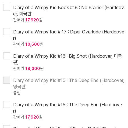
Diary of a Wimpy Kid Book #18 : No Brainer (Hardcov
er, 미국판)
판매가
17,920
원
Diary of a Wimpy Kid # 17 : Diper Overlode (Hardcove
r)
판매가
10,500
원
Diary of a Wimpy Kid #16 : Big Shot (Hardcover, 미국
판)
판매가
18,000
원
Diary of a Wimpy Kid #15 : The Deep End (Hardcover,
영국판)
품절
Diary of a Wimpy Kid #15 : The Deep End (Hardcove
r)
판매가
17,920
원