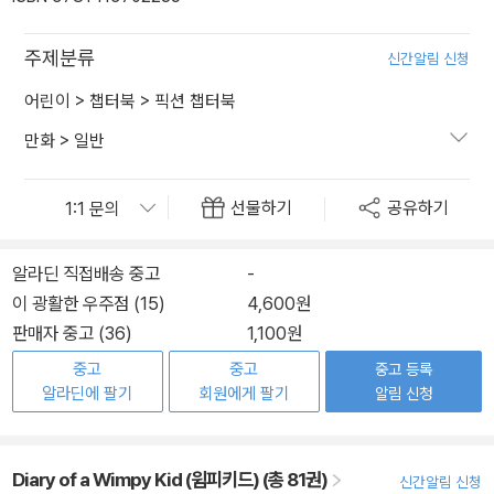
주제분류
신간알림 신청
어린이
>
챕터북
>
픽션 챕터북
만화
>
일반
선물하기
공유하기
알라딘 직접배송 중고
-
이 광활한 우주점 (15)
4,600원
판매자 중고 (36)
1,100원
중고
중고
중고 등록
알라딘에 팔기
회원에게 팔기
알림 신청
Diary of a Wimpy Kid (윔피키드) (총 81권)
신간알림 신청