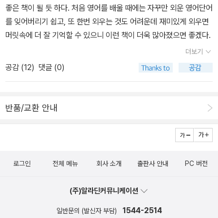
edpost 요 책은 CD와 함께 구성된 세트를 구입할까 몇 번 고민을 했
서도 흥행에 성공했던 작품이다. 아마 싱가포르 아이들 대부분이 영
좋은 책이 될 듯 하다. 처음 영어를 배울 때에는 자꾸만 외운 영어단어
는데, 그냥 챕터북으로 구입할까 한다. 글밥이 어렵지 않은데다 이야
화를 본 듯 싶다. ㅋㅋ요 책은 아직 우리 아이가 발견하지 못한지라,
를 잊어버리기 쉽고, 또 한번 외우는 것도 어려운데 재미있게 외우면
기가 재미있으니, 아이학교에 편하게 가지고 다니라고 해야겠다.Sar
깜짝 선물로 줄 수 있을 듯. Rio: the Movie Storybook (Paperb
머릿속에 더 잘 기억할 수 있으니 이런 책이 더욱 많아졌으면 좋겠다.
ah, Plain and Tall 3종 세트 (Paperback 3권 + CD 4장) 패트리
ack) Huelin, Jodi / Harpercollins Childrens Books / 2011년 3
더보기
샤 매클라클랜 지음 / HarperTrophy / 2008년 4월위 책과 아래에
월Rio: the Junior Novel (Paperback) Hillyer, Lexa 지음 / Har
공감 (
12
)
댓글 (0)
있는 책은 여러 번 고민을 한 책이다. 이왕 영어책으로 읽으라고 권한
percollins Childrens Books / 2011년 2월 Rio: 8x8 2 (Paperb
다면 좀 더 흥미진진하고 재미있는 모험이야기를 고르고 싶지만 이런
ack) Korman, Susan / Harpercollins Childrens Books / 2011
책 역시 영어로 접하게 해야 할 것 같아서이다.영어로 공부한 지 3년
년 3월Greetings from Rio! (Paperback) Harper, Benjamin /
반품/교환 안내
이 지난 지금 시점에 우리 아이가 이 책을 잘 이해할 수 있을까 아직
Harpercollins Childrens Books / 2011년 3월그 이외에도 재미있
잘 모르겠다. 단순하게 영어로 된 글자를 읽고 뜻을 이해하는 것이 아
는 영화와 만화를 이러한 책으로 만나보는 것은 즐거운 독서가 될 듯
니라 문학 그 자체로 받아들이며 깊이 생각하고 읽었으면 하는 엄마
싶다.귀여운 애니매이션 영화도, 트랜스포머나 캐리비안의 해적 시리
의 생각인데... 문제는 내가 함께 읽고 아이랑 책의 내용을 함께 이야
즈도 반갑다.
기하기에 나의 영어실력이 턱없이 부족하기 때문인 것이다.아래에 있
로그인
전체 메뉴
회사 소개
출판사 안내
PC 버전
는 Joey Pigza 책 역시 주인공인 Joey가 앓고 있는 병이 ADHD
(주의력 결핍 장애)인 것이다. 요즘 이 병에 걸린 우리나라 아이들 역
(주)알라딘커뮤니케이션
시 꽤 많을 듯 한데 장애에 대해 다룬 영어챕터북이라서 언젠가는 꼭
1544-2514
일반문의 (발신자 부담)