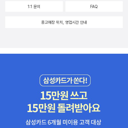
읽어야 겠다는 결심을 해본다. 이왕이면 함께 읽으면서 우리 아이랑
1:1 문의
FAQ
심도깊은 토론을 하고 싶은 책.Joey Pigza 3종 세트 (Paperback
3권 + CD 12장) Jack Gantos 지음 / HarperCollins / 2008년 9
중고매장 위치, 영업시간 안내
월 내가 어릴 때 텔레비전을 통해 가장 좋아했던 삐삐. 추억의 삐삐를
영어책으로 만날 수 있는 책 세트이다. 아스트리드 린드그렌의 다른
책도 탐이 나고, 삐삐 책 3종 세트에 있는 단어장도 탐이 나지만, 아스
드리트 린드그렌 시리즈 10권 세트에 삐삐 롱스타킹 3권의 책이 모두
들어있어서 고민을 무척이나 했다.결국엔 어제 아스트리드 린드그렌
의 10권 세트를 주문했다. 하지만 그럼에도 불구하고 삐삐 3종 세트
도 갖고 싶은 것은 나의 끝없는 책욕심인 것일까!Pippi 3종 SET (Pa
perback 3권 + Audio CD 8장 + 단어장 1권) 지음 / 에듀카코리아
/ 2008년 8월Astrid Lindgren Best Collection 10권 세트 (Pap
erback 10권) 아스트리드 린드그렌 지음 / Better Books / 2010
년 4월 정말 이런 학교가 있으면 무척 재미있을 것 같다. 몇 달 전에
우리 아이에게 줄 앤드류 클레먼츠의 학교 시리즈 세트를 구입했다.
더불어 Wayside School 시리즈도 이번에 꼭 주문하련다. 요 책도