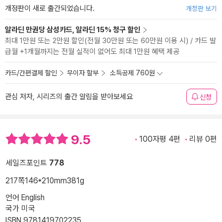
개정판이 새로 출간되었습니다.
개정판 보기
알라딘 만권당 삼성카드, 알라딘 15% 청구 할인
최대 1만원 또는 2만원 할인(전월 30만원 또는 60만원 이용 시) / 카드 발
급월 +1개월까지는 전월 실적이 없어도 최대 1만원 혜택 제공
카드/간편결제 할인
무이자 할부
소득공제 760원
관심 저자, 시리즈의 출간 알림을 받아보세요
신청
9.5
100자평 4편
리뷰 0편
세일즈포인트
778
217쪽
146*210mm
381g
언어 English
국가 미국
ISBN 9781419702235