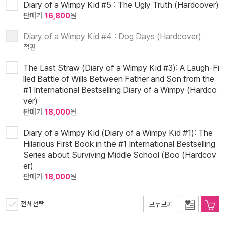
Diary of a Wimpy Kid #5 : The Ugly Truth (Hardcover)
판매가
16,800
원
Diary of a Wimpy Kid #4 : Dog Days (Hardcover)
절판
The Last Straw (Diary of a Wimpy Kid #3): A Laugh-Fi
lled Battle of Wills Between Father and Son from the
#1 International Bestselling Diary of a Wimpy (Hardco
ver)
판매가
18,000
원
Diary of a Wimpy Kid (Diary of a Wimpy Kid #1): The
Hilarious First Book in the #1 International Bestselling
Series about Surviving Middle School (Boo (Hardcov
er)
판매가
18,000
원
전체선택
모두보기