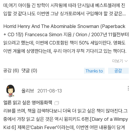
데,여기 아이들 긴 방학이 시작됨에 따라 단시일내 베스트셀러에 진
입할 것 같다.나도 이번엔 그냥 싱가포르에서 구입해야 할 것 같은데,
알라딘에서는 25%나 할인된 엄청나게 찾한 가격에 판매하는지라 무
Horrid Henry And The Abominable Snowman (Paperback
척 부럽다.Diary of a Wimpy Kid 6 (Hardcover) Kinney, Jeff /
+ CD 1장) Francesca Simon 지음 / Orion / 2007년 11월전부터
Harry N Abrams Inc / 2011년 11월Viking Tales 바이킹이야기 4
읽으려고 했는데, 이번에 CD포함된 책이 50% 세일이란다. 영화도
종 세트 (Paperback 4권 + CD 4장) 테리 디어리 지음 / A & C Bl
이번 겨울에 상영한다는데, 우리 아이가 무척 기다리고 있는 책이다.
ack / 2011년 11월 또 갖고 싶은 책은 바로 위에 넣은 바이킹 이야기
더보기
이다. 전에 시리즈 20권을 몽땅 구입했기 때문에, 따로 4권을 사야할
공감 (
6
)
댓글 (0)
것 같다. 24종 세트 가격이 훨씬 저렴한데 이럴 땐 미리 구입한 게 무
척 아쉽다. Terry Deary's Historical Tales 24종 세트 (Paperba
ck 24권 + CD 24장) 테리 디어리 지음 / A & C Black / 2011년 1
올리브
2011-08-13
메뉴
1월Magic Tree House 시리즈 역시 처음에 1~28권 세트를 구입했
얼른 읽고 싶은 영어동화책
더니, 그 다음 나오는 책 세트를 어떤 식으로 구입해야할지 계속 고민
리뷰를 쓰며, 책을 검색하다보니 더욱 더 읽고 싶은 책이 많아진다.그
하고 있다. 29권에서 지금까지 나온 책을 한꺼번에 세트로 만들어서
중에서 가장 읽고 싶은 것은 역시 윔피키드 6편.[Diary of a Wimpy
크리스마스 시즌 전엔 대대적인 이벤트를 하면 어떨까 생각하고 있지
Kid 6] 제목은'Cabin Fever'이라는데, 이번엔 어떤 내용들이 담겨
만, 그건 전적으로 알라딘과 수입업체인 언어세상에 달린 문제일 듯.