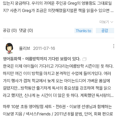
있는지 궁금하다. 우리의 귀여운 주인공 Greg의 엉뚱함도 그대로일
또한 갖고 싶은 책 중에는 [Four Corners]시리즈가 있다. 이번에 5
지? 사춘기 Greg가 조금은 의젓해졌을지얼른 책을 읽을수 있으면 좋
0% 할인판매를 하기 때문에 저학년용은 제외하더라도몇 세트는 구
겠다. Diary of a Wimpy Kid 6 (Hardcover) Kinney, Jeff / Har
매하고싶은데... 왜 50% 할인에 Midlle A 세트가 빠졌는지 궁금하
더보기
ry N Abrams Inc / 2011년 11월The Diary of a Wimpy Kid: Ro
다.Science와 Social Studies, Math로 구성되어 있어서 다방면으
공감 (
0
)
댓글 (0)
drick Rules 2011-2012 Movie Calendar (Wall) Kinney, Jeff /
로 영어공부하기에 참 좋은 것 같다. 아래 사진은 Emergent / Early
Abrams / 2011년 8월윔피키드 달력도 나왔단다. 우연히 알게 되어
/ Fluent /Midlle B / UpperA 27종 Set/ UpperB 18종 Set전에
정말 다행이라고 생각하는데... 2011년에서 2012년까지 달력이라니,
올리브
2011-07-16
메뉴
친구 집에서 본 English Explorers 시리즈[문진미디어]도 마음에 드
하나 사서 걸어놔도 좋을 것 같다. 달력을 걸어두는 내내 아이와 함께
는데, 알라딘에서는 세트 책으로 구성되지 않은 것 같다. 그 시리즈 역
영어동화책 - 여름방학까지 기다린 보람이 있다.
본 [윔피키드 2] 영화 속 장면 새록새록 떠오를 것 같다. The Tales
시 가격이 제법 되어서 두 가지를 한번에 하기엔 좀 부담이 되는데, 책
한국은 이제 아이들이 기다리고 기다리는여름방학 시즌이된 듯 하다.
of Beedle the Bard (Hardcover, Standard Edition, 미국판) 조
욕심은 왜 끝이 없는지...(역시 Science 48종과 Social Studies 4
하지만 여긴 이미 방학을 마치고 본격적인 수업에 들어가있다. 여러
앤 K. 롤링 지음 / Scholastic / 2008년 12월해리포터 영화를 보
8종이 있는데, 본책과 시디, 워크북으로 구성되어 있다. 각각 구입할
가지 행사가 겹쳐 학교에서 늦게 오는 아이는드디어 가벼운 몸살에
고, 책도 읽었지만 왠지 아쉬움과 허전함이 있는데, 이 책을 읽으면 재
수도 있고 48권 세트 구매할 수도 있다.)마지막으로영어권 국가 도
걸렸지만...방학동안 줄기차게 독서의 중요성을 강조하며 책을 읽으
미날 듯. 조앤 롤링이 직접 그린 삽화라니, 글 쓰는 재주 뿐 아니라 그
서관에 다 있다는[All Aboard Reading Station Stop] 시리즈도
라고 했지만, 신나게 논 시간이 더 많은 듯 하다. 계획했던 독서량의
림실력도 부러울 따름이다.아래 책은 영화와 관계된 책이다. 원래 영
탐이 난다. 이번 방학에 아이랑 싱가포르 도서관에서 찾아봐야겠다.
1/2 정도로 그쳤지만 앞으로 더 열심히 읽으면 될테니까...평소 찜해
화의 원작은 읽어도, 이런 책은 잘 읽지 않았는데 우리 아이가 책 표지
하루 10분 초등 영어탐험 세트 - 전6권 - 이보영 선생님과 함께하는
ㅋㅋㅋ 물론 앞에 언급했던 [English Explorers 시리즈] 역시 찾아
둔 도서목록 - 좀 더 할인을 해주었으면 하고 몇 달을 기다린 보람이
를 보더니 사달라고 한다.스머프는 어릴 적에 텔레비전 만화로 즐겨
이보영 지음 / 넥서스Friends / 2011년 8월 문법, 단어, 회화 편으로
봐서 알찬 독서와 함께 하는 방학이 되기를...