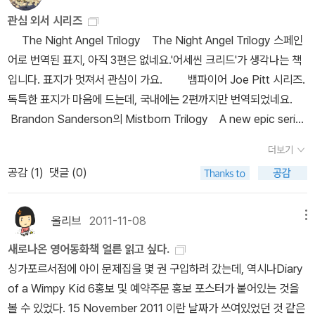
관심 외서 시리즈
The Night Angel Trilogy The Night Angel Trilogy 스페인
어로 번역된 표지, 아직 3편은 없네요.'어세씬 크리드'가 생각나는 책
입니다. 표지가 멋져서 관심이 가요. 뱀파이어 Joe Pitt 시리즈.
독특한 표지가 마음에 드는데, 국내에는 2편까지만 번역되었네요.
Brandon Sanderson의 Mistborn Trilogy A new epic series
by the best-selling writer of Robert Jordan's final Wheel of
더보기
Time 아직 읽지 않고 하나씩 구입하기 시작했는데, 3권이 완결은
공감 (
1
)
댓글 (0)
아니겠지요.^^ 윔피키드 시리즈 5권까지 읽었는데, 6,7권이 출
간되었네요.
올리브
2011-11-08
메뉴
새로나온 영어동화책 얼른 읽고 싶다.
싱가포르서점에 아이 문제집을 몇 권 구입하려 갔는데, 역시나Diary
of a Wimpy Kid 6홍보 및 예약주문 홍보 포스터가 붙어있는 것을
볼 수 있었다. 15 November 2011 이란 날짜가 쓰여있었던 것 같은