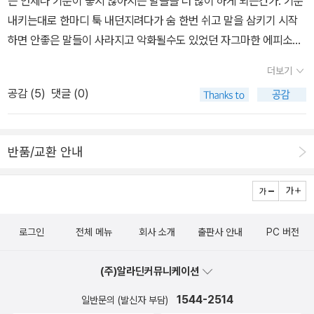
는 언제나 기분이 좋지 않아지는 말들을 더 많이 하게 되는건가. 기분
내키는대로 한마디 툭 내던지려다가 숨 한번 쉬고 말을 삼키기 시작
하면 안좋은 말들이 사라지고 악화될수도 있었던 자그마한 에피소드
는 사라져버리고 만다. 그러니까 사실.안좋은 말 한마디를 삼켜내는
더보기
것도 좋은 말,에 속한셈일지도. [ '가을방학' 보컬 계피의 첫 에세이
공감 (
5
)
댓글 (0)
집. '계피'라는 예명을 잠시 벗어두고 '임수진'으로 돌아와 처음, 음악
으로는 다 들려주지 못했던 일상의 이야기를 풀어냈다. 가을이 되면
그물이 촘촘한 잠자리채를 어깨에 걸치고 거리를 활보하는 소녀의 일
반품/교환 안내
기장 같은 책이다. ] 응? 신간도서에 이런 책도 있었네? 제목도 그렇
고... 왠지 두 사람의 책이 가을감성세트 도서처럼 느껴지네.오늘 점심
은 뭘 먹을까, 생각을 하고 있으려니 솔직히 머리가 멍해지고 있다. 특
별한 일이 없어서 식사를 함께 하고 있는 사람들끼리 후식으로 먹을
로그인
전체 메뉴
회사 소개
출판사 안내
PC 버전
과일을 갖고 왔어야하는데 잊었구나..하고 있었지만 방금 다들 약속
이 있어서 따로 나간다네? 어쩌다보니 사무실에 혼자 있게 됐.... 하
(주)알라딘커뮤니케이션
아. 점심을 혼자 먹는 것쯤이야 많이 해 왔었는데 오랫동안 함께 먹다
보니 갑자기 혼자,라는 느낌이 그닥 좋지는 않네. 그러니까 습성이라
1544-2514
일반문의 (발신자 부담)