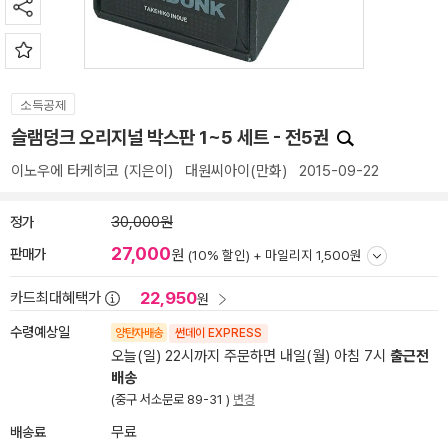
소득공제
슬램덩크 오리지널 박스판 1~5 세트 - 전5권
이노우에 타케히코
(지은이)
대원씨아이(만화)
2015-09-22
정가
30,000원
27,000
판매가
원
(10% 할인) +
마일리지 1,500원
22,950
카드최대혜택가
원
수령예상일
양탄자배송
썬데이 EXPRESS
오늘(일) 22시까지 주문하면 내일(월) 아침 7시
출근전
배송
(중구 서소문로 89-31 )
변경
배송료
무료