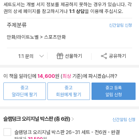
세트도서는 개별 서지 정보를 제공하지 못하는 경우가 있습니다. 각
권의 상세 페이지를 참고하시거나
1:1 상담
을 이용해 주십시오.
주제분류
신간알림 신청
만화/라이트노벨
>
스포츠만화
선물하기
공유하기
이 책을 알라딘에
14,600
원 (
최상
기준)에 파시겠습니까?
중고
중고
중고 등록
알라딘에 팔기
회원에게 팔기
알림 신청
슬램덩크 오리지널 박스판 (총 6권)
신간알림 신청
슬램덩크 오리지널 박스판 26~31 세트 - 전6권 - 완결