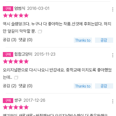
엄범식
2016-03-01
메뉴
역시 슬램덩크다. 누구나 다 좋아하는 작품.산것에 후회는없다. 하지
만 앞길이 막막할 뿐.
공감 (
3
)
댓글 (0)
힙합고양이
2015-11-23
메뉴
오리지널판으로 다시 나오니 반갑네요. 중학교때 미치도록 좋아했었
는데..
공감 (
2
)
댓글 (0)
썅구
2017-12-26
메뉴
옛기억이 새록새록~완전판보다 오리지널박스판이 더 좋은듯해요