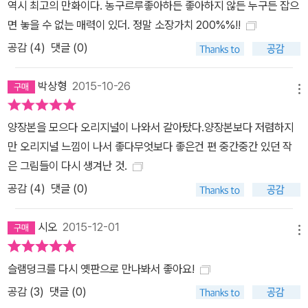
역시 최고의 만화이다. 농구르루좋아하든 좋아하지 않든 누구든 잡으
면 놓을 수 없는 매력이 있더. 정말 소장가치 200%%!!
공감 (
4
)
댓글 (0)
박상형
2015-10-26
메뉴
양장본을 모으다 오리지널이 나와서 갈아탔다.양장본보다 저렴하지
만 오리지널 느낌이 나서 좋다무엇보다 좋은건 편 중간중간 있던 작
은 그림들이 다시 생겨난 것.
공감 (
4
)
댓글 (0)
시오
2015-12-01
메뉴
슬램덩크를 다시 옛판으로 만나봐서 좋아요!
공감 (
3
)
댓글 (0)