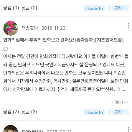
공감 (
0
)
댓글 (0)
책방꽃방
2015-11-23
메뉴
만화의집에서 추억의 만화보고 왔어요![홍차왕자][치즈인더트랩]
어제는 정말 간만에 만화의집에 다녀왔어요.아이들 어릴때 한번씩 들
러 종일 만화보고 오던 곳인데지금까지도 잘 운영되고 있네요.이곳
만화의집은 우리나라에서 나오는 만화는 모두 모여있답니다.학습만
화에서 시작해서 순정만화, 역사만화, 일본만화등등어릴때 보던 만화
애서 신작만화에 이르기까지 추억이 새록새록 돋아요!^^신랑님이 비
밀독서단을 보더니 슬램덩크를 잔뜩 가져다 보더라구요.5시간을 꼼
더보기
짝않고.책장을 보다보니 식객도 있도 미생도 있고 그리고...홍차왕자
공감 (
7
)
댓글 (2)
가 있더라구요.아쌈 얼그레이 홍차왕자. 간만에 보니 완전 반가운거
있죠!^^그리구 드라마로 방영한다는 치즈인더트랩도 있어서 봤는데
쟈밌네요.정체를 알 수 없는 자상한 남자.맨날 이리 넘어지고 저리 치
메뉴