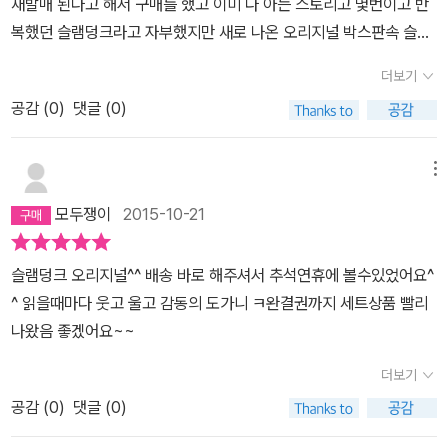
재발매 된다고 해서 구매를 했고 이미 다 아는 스토리고 몇번이고 반
복했던 슬램덩크라고 자부했지만 새로 나온 오리지널 박스판속 슬램
덩크를 읽다 보니 예전 어릴때 봤던 그때 첫 느낌이 기억 나서 좋았습
더보기
니다. 100퍼센트 대사나 이런건 그때 그 만화책 속과 같진 않고 지금
공감 (
0
)
댓글 (0)
이 시대에 맞게 조금씩 바뀌긴 하였으나 전체적인 분위기는 90년 초
판과 비슷한것 같습니다. 강백호 17살 초등학교 시절 강백호는 무서
운 형 같았으나 이제는 강백호 보다 나이를 많이 먹은 지금 다시 유쾌
메뉴
한 강백호를 만나니 옛 친구를 만난거 마냥 기쁘고 즐거운것 같습니
모두쟁이
2015-10-21
다 6개월간 우리는 농구맨으로 변신할 강백호를 만날 준비가 되어 있
습니다 ^^
슬램덩크 오리지널^^ 배송 바로 해주셔서 추석연휴에 볼수있었어요^
^ 읽을때마다 웃고 울고 감동의 도가니 ㅋ완결권까지 세트상품 빨리
나왔음 좋겠어요~~
더보기
공감 (
0
)
댓글 (0)