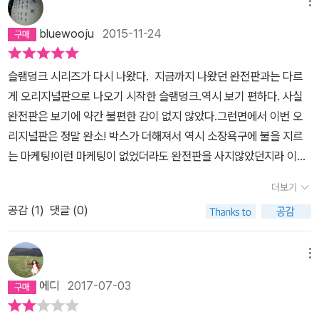
메뉴
bluewooju
2015-11-24
슬램덩크 시리즈가 다시 나왔다. 지금까지 나왔던 완전판과는 다르
게 오리지널판으로 나오기 시작한 슬램덩크.역시 보기 편하다. 사실
완전판은 보기에 약간 불편한 감이 없지 않았다.그런면에서 이번 오
리지널판은 정말 완소! 박스가 더해져서 역시 소장욕구에 불을 지르
는 마케팅!이런 마케팅이 없었더라도 완전판을 사지않았던지라 이번
오리지널 박스판은보자마자 고민하지 않고 구매하였다. 옛날에 나왔
더보기
던 초판과 번역이 달라진 부분이 있어 아쉬워하는 매니아분들이 계시
공감 (
1
)
댓글 (0)
지만..그래도 슬램덩크를 사랑하는 사람들이라면 구매해도 후회하지
않을 시리즈라고 생각된다. 몇번을 읽어도 재밌고, 몰입하게 되며, 여
러 생각들을 하게 하는 슬램덩크! 이미 세상에 나온지 20년이 넘었지
메뉴
만, 만화속 주인공들의 매력은 전혀 세월의 때가묻지 않아 더욱 소중
에디
2017-07-03
한 만화책이다.