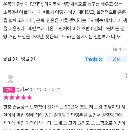
운동에 관심이 없지만, 마지못해 생활체육으로 농구를 배우고 있는
초등3년 아들에게, 아빠로서 어떻게 하면 재미있고, 열정적으로 운동
을 할까 고민하다, 문득 '왼손은 거들 뿐'이라는 TV 예능 대사에 이 책
을 떠올렸다. 후반부에 나온 그림체에 비해 초반 5권의 그림체는 분
명 거친 느낌을 주지만, 웃음의 코드라는 점에서는 전반부가 더 재미
있게 읽히는 것 같다. 27년전 대학 신입생때 처음 접했을땐 왜 애들
더보기
만화를 읽고 있는지 가졌던 유치한 생각은 1권 읽고 나면 없어졌던 기
공감 (
0
)
댓글 (0)
억들..... 그런데, 아직 내 아들이 읽기에는 그 시대의 사회적 풍경이
나 묘사과정이 좀 생경한것 같다. 왜 그리 폭력이 많이 나오는지, 필요
이상의 오버가 유머보다는 이상함으로 다가오는건 분명 내 아들이 아
메뉴
직 어려서 일 것이다. 다음권을 사는 시기는 아마 꽤 오랜 시간이 흘
쿨키드20
2015-10-21
러서 일 것이다.
한창 슬램덩크 만화책이 발매되던 90년대 초반 저는 갓 초딩이던 시
절이라 옆집 형네 집에 있던 슬램덩크 단행본을 보면서 슬램덩크에
재미에 빠진 기억이 납니다. 그때 그 크기 그리고 그 느낌으로 이번에