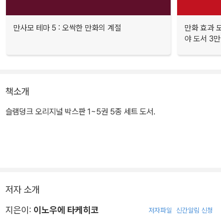
만사모 테마 5 : 오싹한 만화의 계절
만화 효과 모
야 도서 3만
책소개
슬램덩크 오리지널 박스판 1~5권 5종 세트 도서.
저자 소개
지은이:
이노우에 타케히코
저자파일
신간알림 신청