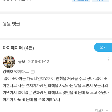
응원 댓글
쓰기
마이페이퍼 (4편)
울보
2016-01-12
메뉴
강백호 멋지다....
딸이 좋아하는 캐릭터언제였지이 인형을 거금을 주고 샀다 .딸이 좋
아한다고 사준 옆지기가끔 만화책을 사달라는 딸을 보면서 웃는다외
가댁가서 읽어딸은 만화랑 만화책으로 몇번을 봤는데 또 보고 싶단다
하기야 나도 봤는데 볼 수록 재미있다
더보기