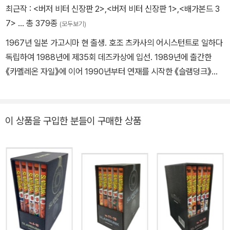
최근작 :
<버저 비터 신장판 2>
,
<버저 비터 신장판 1>
,
<배가본드 3
7>
… 총 379종
(모두보기)
1967년 일본 가고시마 현 출생. 호조 츠카사의 어시스턴트로 일하다
독립하여 1988년에 제35회 데즈카상에 입선. 1989년에 출간한
《카멜레온 자일》에 이어 1990년부터 연재를 시작한 《슬램덩크》가
단행본 판매 부수 1억 부를 넘어 세계적인 명성을 얻었다. 이후 《버저
비터》 《배가본드》 《리얼》 등 지금까지도 꾸준한 작품 활동을 펼치고
있다. 1995년 제40회 소학관 만화상, 2000년 제24회 코단샤 만화
이 상품을 구입한 분들이 구매한 상품
상과 제4회 문화청 미디어 예술제 만화 부문 대상, 2001년 제5회 문
화청 미디어 예술제 만화 부문 우수상, 2002년 제6회 데즈카 오사무
문화상 만화 대상 등 다수의 상을 수상했다.