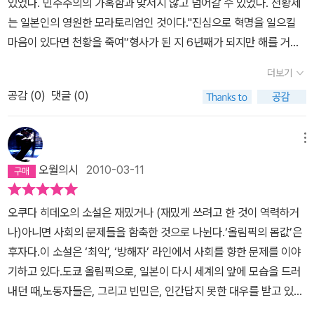
있었다. 민주주의의 가혹함과 맞서지 않고 넘어갈 수 있었다. 천황제
림픽을 우리나라가 새롭게 도약하는 하나의 상징으로 삼았다면, 당시
눈과 귀가 집중되는 축제인 올림픽 개최를 코앞에 둔 도쿄. 야쿠자들
는 일본인의 영원한 모라토리엄인 것이다.''진심으로 혁명을 일으킬
의 도쿄 올림픽도 전후 일본의 새로운 부흥을 확인하는 하나의 상징
마저 올림픽을 위해서 모든 협조를 다할 만큼, 전 국민이 성공적인 올
마음이 있다면 천황을 죽여'‘형사가 된 지 6년째가 되지만 해를 거듭
이었다. 이러한 올림픽을 인질로 삼아 도전하는 테러리스트가 있다.
림픽 개최를 위해 한마음으로 애쓰고 있다. 그런데 어느 날, 경찰서로
할수록 인간은 정말 알 수 없는 존재라는 생각만 쌓여갔다. 그럴싸하
테러리스트라고 하지만 세기가 바뀐 지금의 테러리스트와는 틀리다.
더보기
협박편지가 날아든다. 그로부터 며칠 후 올림픽 경비의 총책임을 담
게 밝혀낸 범행 동기라는 건 공술 조서와 공판을 위해 종이쪽에 적어
그리고 전문적인 군사훈련을 받거나 체제에 대한 무조건적 반항을 하
당하는 경시감의 집이 폭파되는 사건이 일어난다. 그리고 정확히 일
공감 (
0
)
댓글 (0)
놓은 것일 뿐, 애당초 인간의 마음속이라는 건 문자로 표현할 수 있는
는 사람도 아니다. 그는 일본 동복부지역의 가난한 농촌마을에서 머
주일이 지난 후, 다시 편지가 날아오고, 이번에는 경찰학교의 기숙사
게 아니다.’'응, 세상 돌아가는 속도가 너무 빠르니까 다들 금세 잊어
리하나 뛰어난 이유로 도쿄대 경제학부에 재직하는 대학원생일 뿐이
가 또 폭파된다. 경찰은 일련의 폭파사건을 외부에는 철저히 비밀로
버리는데, 그 범인은 아직 살아 있어.''참말로 도쿄에서 복이란 복은
메뉴
다. 그런 그에게 커다란 변화가 일어난다. 바로 나이 차이가 많이 나는
하고 수사에 들어간다. 그러던 중 한 명의 용의자가 레이더망에 걸려
죄다 독차지한 것 같구먼..'
형이 사망한 것. 원인은 심장마비다. 그 형의 궤적을 따라 올림픽 건설
오월의시
2010-03-11
든다. 도쿄대 대학원 경제학도로 장래가 촉망되는 한 젊은이. 그리고
을 위한 현장에서 직접 노동을 수행하면서 그의 인식에 변화가 시작
다시 세 번째 폭파사건이 일어나는데…
된다.전후 한국전쟁을 통해 경제부흥의 기틀을 닦아나가던 일본은 6
오쿠다 히데오의 소설은 재밌거나 (재밌게 쓰려고 한 것이 역력하거
0년데 들어서 본격적인 성장을 일구어 낸다. 전쟁이 끝난 후 19년만
나)아니면 사회의 문제들을 함축한 것으로 나뉜다.‘올림픽의 몸값’은
에 다시 경제대국으로 일어서려는 기틀을 다진 것이다. 물론 전쟁에
후자다.이 소설은 ‘최악’, ‘방해자’ 라인에서 사회를 향한 문제를 이야
대한 사과도 배상도 없다. 전 국민을 죽음으로 몰아낸 천황도 건재하
기하고 있다.도쿄 올림픽으로, 일본이 다시 세계의 앞에 모습을 드러
다. 수도인 도쿄는 하루가 다르게 변해가고 발전해 가고 있었다. 그러
내던 때,노동자들은, 그리고 빈민은, 인간답지 못한 대우를 받고 있었
나 그러한 발전을 밑에서 부터 받치고 있는 사람들의 일상은 점점 비
다.그런 때에 나타난 테러리스트.그는 올림픽 개회식을 방해하겠다는