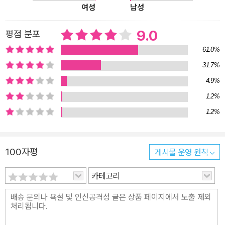
여성
남성
쿄 근교의 아파트로 이사하며 새로운 생활에 대한 희망에 부푼다. 세
명의 주인공이 하나의 사건으로 얽히는 건 오쿠다 히데오 팬들에게
9.0
평점 분포
그리 낯선 광경은 아니다. 하지만 《올림픽의 몸값》은 여기서 한 걸음
61.0%
더 비틀었다. 같은 이야기를 세 개의 전혀 다른 관점에서 서술해나가
기 위해 서로 다른 시간대를 설정한 것. 스가 다다시와 오치아이 마사
31.7%
오는 현재 시점에서, 시마자키 구니오는 과거에서 출발한다. 페이지
4.9%
를 넘길 때마다 조각조각 떨어져 있던 이야기 퍼즐이 조금씩 완성되
1.2%
고, 과거와 현재가 만나는 부분에 이르러서는 스토리가 폭풍처럼 휘
1.2%
몰아친다. 이 구성은 연대기적 전개가 주는 단조로움을 없애주는 것
은 물론, 각 인물에 대한 감정이입을 도와줘 독자로 하여금 글에 몰입
하게 하는 역할을 톡톡히 해낸다. 독자를 목격자로 만드는 리얼리티
100자평
게시물 운영 원칙
“전 10대 때부터 종전 후에서 쇼와 30년대(1950~60년대)까지의
카테고리
도쿄를 좋아했습니다. 언젠가 쇼와의 도쿄를 무대로 꼭 소설을 써야
겠다고 생각하고 있었습니다.” - 오쿠다 히데오 이 작품은 명백히 실
재했던 1964년(쇼와 39년) 도쿄올림픽을 배경으로 한 픽션이다. 그
바로 전 해에 역시 실제로 있었던 일명 ‘소카지로 사건’은 작품 안에서