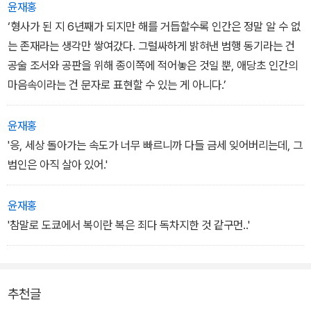
총책임을 담당하는 경시감의 집이 폭파되는 사건이 일어난다.
윤재홍
‘형사가 된 지 6년째가 되지만 해를 거듭할수록 인간은 정말 알 수 없
그리고 정확히 일주일이 지난 후, 다시 편지가 날아오고, 이번에는 경
는 존재라는 생각만 쌓여갔다. 그럴싸하게 밝혀낸 범행 동기라는 건
찰학교의 기숙사가 또 폭파된다. 경찰은 일련의 폭파사건을 외부에는
공술 조서와 공판을 위해 종이쪽에 적어놓은 것일 뿐, 애당초 인간의
철저히 비밀로 하고 수사에 들어간다. 그러던 중 한 명의 용의자가 레
마음속이라는 건 문자로 표현할 수 있는 게 아니다.’
이더망에 걸려든다. 도쿄대 대학원 경제학도로 장래가 촉망되는 한
젊은이. 그리고 다시 세 번째 폭파사건이 일어나는데…
윤재홍
'응, 세상 돌아가는 속도가 너무 빠르니까 다들 금세 잊어버리는데, 그
범인은 아직 살아 있어.'
윤재홍
'참말로 도쿄에서 복이란 복은 죄다 독차지한 것 같구먼..'
추천글