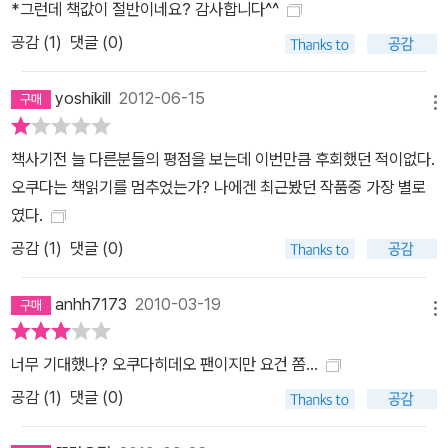
*그런데 책값이 절반이네요? 감사합니다^^
서서히 범인의 편에 서게 하는 힘을 발휘한다. 인간적인 범죄자, 사회
공감 (
1
)
댓글 (0)
에 대한 메시지 등을 엔터테인먼트적으로 풀어낸 《올림픽의 몸값》은
마쓰모토 세이초의 걸작 범죄소설 《모래 그릇》을 이을 만한 작품이라
yoshikill
2012-06-15
고 해도 좋다.
메뉴
책사기전 늘 다른분들의 평점을 보는데 이번만큼 후회했던 적이없다.
오쿠다는 책읽기를 멈추었는가? 나에겐 최근봤던 작품중 가장 별로
였다.
공감 (
1
)
댓글 (0)
anhh7173
2010-03-19
메뉴
너무 기대했나? 오쿠다히데오 팬이지만 요건 쫌...
공감 (
1
)
댓글 (0)