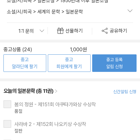
소설/시/희곡
>
일본소설
>
1950년대 이후 일본소설
소설/시/희곡
>
세계의 문학
>
일본문학
선물하기
공유하기
중고상품 (24)
1,000원
중고
중고
중고 등록
알라딘에 팔기
회원에게 팔기
알림 신청
오늘의 일본문학 (총 11권)
신간알림 신청
봄의 정원 - 제151회 아쿠타가와상 수상작
품절
사라바 2 - 제152회 나오키상 수상작
절판