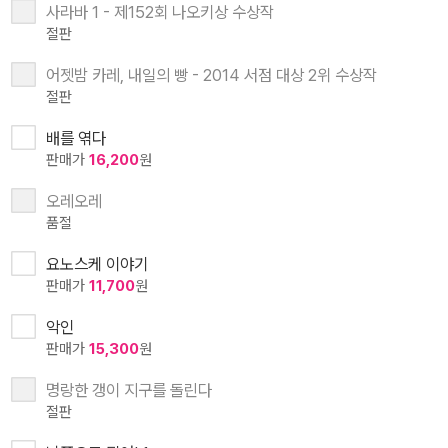
사라바 1 - 제152회 나오키상 수상작
절판
어젯밤 카레, 내일의 빵 - 2014 서점 대상 2위 수상작
절판
배를 엮다
판매가
16,200
원
오레오레
품절
요노스케 이야기
판매가
11,700
원
악인
판매가
15,300
원
명랑한 갱이 지구를 돌린다
절판