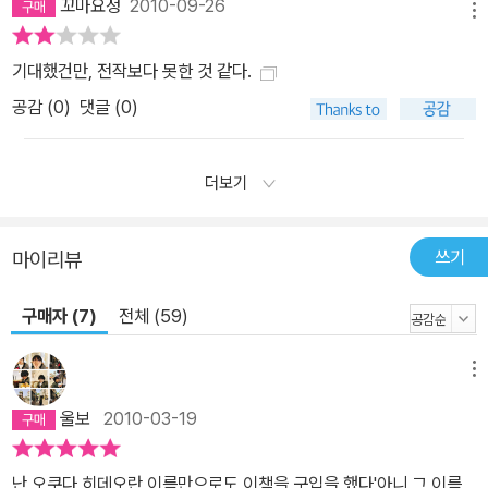
꼬마요정
2010-09-26
메뉴
기대했건만, 전작보다 못한 것 같다.
공감 (
0
)
댓글 (0)
더보기
쓰기
마이리뷰
구매자 (7)
전체 (59)
메뉴
울보
2010-03-19
난 오쿠다 히데오란 이름만으로도 이책을 구입을 했다'아니 그 이름