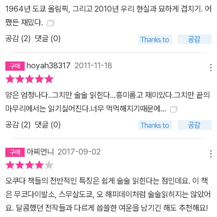
리고 싶었습니다.”(오쿠다 히데오) 외면적으로는 밝고 활기차며, 엄
1964년 도쿄 올림픽, 그리고 2010년 우리 현실과 묘하게 겹치기. 어
청난 번영을 이뤄가는 도쿄가 있지만, 그 뒤쪽으로 갖은 고생을 하면
쨌든 재밌다.
서도 아무런 혜택을 받지 못하는 가난한 시골이 있다. 애초 작가는 이
공감 (
2
)
댓글 (0)
작품을 통해 자본주의의 두 얼굴을 표현하는 것을 목표로 삼았고, 이
를 숙명적으로 양면에 교묘하게 거쳐진 인생을 살아가는 도쿄대생을
hoyah38317
2011-11-18
메뉴
주인공으로 삼아 자연스럽게 전달한다. 그리고 범죄 서스펜스의 모양
새를 취하고 있으나, 그 이면에서 개인의 고독과 사회의 불평등과 부
양은 엄청나다..그치만 술술 읽힌다...흥미롭고 재미있다.그치만 끝의
조리 등 작가의 묵직한 메시지를 담아내는 소설로 완성시켰다. 이는
마무리에서는 읽기싫어진다.너무 먹먹해지기때문에...
유사하게 진행되었던 1988년 서울올림픽을 기억하는 이들에게는 많
공감 (
2
)
댓글 (0)
은 공감을 얻을 수 있을 것으로 보인다. 뿐만 아니라, 시마자키가 개탄
했던 당시의 시대 상황은 ‘빈익빈 부익부’가 여전히 만연한 현대와 겹
아찌언니
2017-09-02
메뉴
쳐지면서 젊은 독자에게도 크게 어필할 수 있을 것으로 보인다. 훌륭
한 범죄소설 혹은 서스펜스의 증거라고 한다면, 어느새 범인의 입장
오쿠다 책들의 전반적인 특징은 쉽게 술술 읽힌다는 점인데요. 이 책
으로 작품을 읽게 되는 독자들이라 할 수 있겠다. 《올림픽의 몸값》에
은 무코다이발소, 스무살도쿄, 오 해피데이처럼 술술읽히지는 않았어
는 명백한 연쇄방화범이자 테러리스트가 등장한다. 하지만 이야기를
요. 달콤했던 전작들과 다르게 씁쓸한 여운을 남기긴 해도 추천해요!
창조하고 구성하는 작가 오쿠다 히데오의 역량은 읽는 이로 하여금