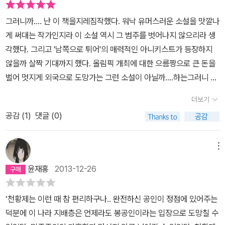
않은 사상이야기... 역자후기에 쓰인것처럼...나 또한 구니오가 온다
그러니까.... 난 이 책을지레짐작했다. 워낙 유머스러운 소설을 맛깔나
면...도와주고 싶을 것이다. 순수한 범죄라고 해야하나...? 구니오가
게 써대는 작가인지라 이 소설 역시 그 범주를 벗어나지 않으리라 생
권력층을 상대로 골탕을 먹일때면 간접적인 희열을 느끼기도 했다.
각했다. 그리고 '남쪽으로 튀어'의 매력적인 아니키스트가 등장하지
이글을 읽고 통쾌한 희열을 함께 맛 보았다면..나 또한 구니오와 공범
않을까 살짝 기대까지 했다. 올림픽 개최에 대한 으름짱으로 큰 돈을
일수도 있지 않을까... -----------------------------------------
벌어 멋지게 외국으로 도망가는 그런 소설이 아닐까....하는그러니 가
------------------------------------------------------------
벼운 마음으로 시작했다. 그런데....이건 그렇게 쉽게 생각할 문제가
--- <책소개> <공중그네>, <남쪽으로 튀어>, <면장 선거>의 작가
더보기
아니었다. 물론 오쿠다 히데오식의 시니컬함은 없어지지 않았고 속도
오쿠다 히데오가 3년 만에 선보이는 장편소설. 올림픽을 인질로 삼은
공감 (
1
)
댓글 (0)
감은 여전했지만... 그 속에 담긴 내용은 그렇게 호락호락하지 않았다.
당돌한 주인공과 철저한 리얼리티, 세밀하게 짜여 있는 거대한 스케
아니 오히려 이런 식의 전개로 한 사회를 입체적으로 분석해 볼 수도
일의 스토리를 통해, 생생한 현장감, 긴장감, 흡인력은 물론, 작가가
있겠구나 하는 생각까지 들었다. 뻔하게 보이는 패배임에도 불구하고
메뉴
세상을 바라보는 눈이나 인간에 대해 갖는 애정 어린 시선 등을 느낄
끝까지 긴장감을 놓지 못하게 하는 흡입력도 만족스러웠다.소설의 무
수 있다. 총 56장으로 구성되었으며, 세 중심인물의 각기 다른 시선
윤재홍
2013-12-26
대는 도쿄 올림픽... 1964년이 배경이다. 아시아에서 최초로 열리는
으로 스토리가 전개된다. 용의자로 지목되는 구니오와 그의 대학 동
올림픽을 준비하느라 정신없는 일본의 일상이 그대로 생생하게 묘사
기 다다시 그리고 열혈형사 마사오. 세 명의 주요 캐릭터를 이용해 조
‘천황제는 이런 때 참 편리하구나.. 완전하신 공인이 정점에 있어주는
되고 있다. 사실 배경에 확실하게 공감이 가는 부분은 이미 서울 올림
금씩 다른 관점으로 하나의 이야기를 풀어나간다. 여기에 작가는 또
덕분에 이 나라 지배층은 언제라도 봉공인이라는 입장으로 도망칠 수
픽을 치루느라 우리도 역시 한번은 겪어본 일이기 때문이다. 서울 올
하나의 트릭을 썼다. 과거와 현재 시점을 혼용한 것이다. 전 세계인의