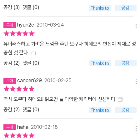
면에서는 엄청난 긴장감을 형성하며, 마치 범죄현장을 목격하는 듯한
공감 (
3
)
댓글 (0)
착각이 들 정도다. 그동안 오쿠다 히데오의 여러 작품이 영상화 됐지
만, 이전 작들에 비해 유난히 ‘영화로 보고 싶다’라는 평이 많은 것은
hyun2c
2010-03-24
메뉴
《올림픽의 몸값》만의 탁월한 영상미를 반증하는 것이라 할 수 있다.
읽기 쉬운, 그러나 가볍지 않은 예전에 마르크스를 인용하면서 혹독
유머러스하고 가벼운 느낌을 주던 오쿠다 히데오의 변신이 제대로 성
한 착취 구조 속에서도 저항할 줄 모르는 합숙소 노동자들이 정말 이
공한 것 같다.
상하다고 생각했었다. 하지만 그건 잘못이었다. 그들은 현재 자신들
공감 (
2
)
댓글 (0)
이 처한 상황을 똑똑히 인식하고 있었다. 다만 싸울 방법을 알지 못할
뿐이다. - 본문 중에서 - 시마자키 구니오는 마르크스를 전공하고, 스
cancer629
2010-02-25
메뉴
스로를 룸펜 프롤레타리아라고 외친다. 《남쪽으로 튀어!》의 이치로가
프롤레타리아든 부르주아든 모든 집단에 반기를 들고 훌쩍 남쪽 섬으
역시 오쿠다 히데오!! 읽으면 늘 다양한 캐릭터에 신선하다
로 떠났듯이, 오쿠다 히데오가 프롤레타리아나 부르주아를 운운한 것
공감 (
2
)
댓글 (0)
은 이번이 처음은 아니다. 《남쪽으로 튀어!》가 유토피아적 이상주의
자를 통해 엉뚱한 재미를 탄생시켰다면, 《올림픽의 몸값》은 무모하지
haha
2010-02-18
만 좀 더 적극적으로 현실에 뛰어들어 문제를 타개해나가려는 영웅적
메뉴
주인공을 전면에 내세웠다. “쇼와 시대의 빛과 그림자, 그 양쪽을 그