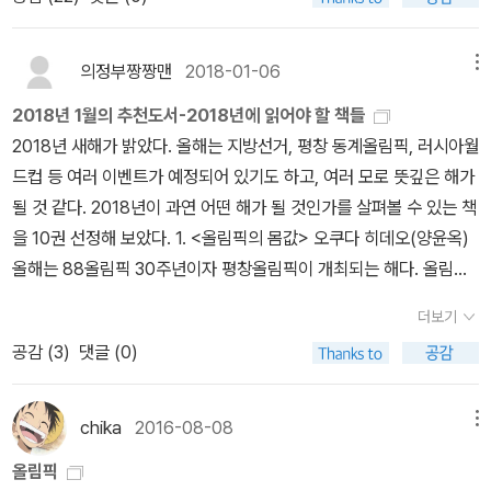
년 같은 주인공이 등장하는 『공중그네』로 제131회 나오키상을 수상
야기다 보니 재일 조선인에 대한 이야기가 간간이 나온다. 놀라운 것
하며 최고의 인기 작가 반열에 올랐다. 쉽고 간결한 문체로 인간을 유
은 재일 조선인에 대한 따뜻한 시선이 이 소설에 많이 보인다는 것이
머러스하게 그려내면서도, 부조리한 세상에서 좌충우돌 살아가는 등
의정부짱짱맨
2018-01-06
메뉴
고, 이것 역시 좌파의 시각에 경도된작가의 일단을 보여주는 것은 아
장인물들을 통해 독자들에게 잊고 있던 가치를 묻는 주제의식을 보여
닌가 한다. 소설 속에서도 재일 조선인에 대한 평가가 나올때나마 주
2018년 1월의 추천도서-2018년에 읽어야 할 책들
준다. 포스트 하루키 세대를 이끄는 선두주자로 히가시노 게이고, 미
의 깊게 바라보는 내 자신도 결국 민족적 한계를 벗어나진 못하나 보
2018년 새해가 밝았다. 올해는 지방선거, 평창 동계올림픽, 러시아월
야베 미유키 등과 함께 본격문학과 대중문학의 경계를 자유롭게 오가
다.평창 올림픽 유치가 국민적 이슈가되고 있다. 지배층이나 언론이
드컵 등 여러 이벤트가 예정되어 있기도 하고, 여러 모로 뜻깊은 해가
는 일본의 크로스오버 작가로 꼽힌다. 주요 작품으로는 제4회 오야부
표를 의식해서 국가적 행사로 만들려고 노력하지만... 이제 21세기다.
될 것 같다. 2018년이 과연 어떤 해가 될 것인가를 살펴볼 수 있는 책
하루히코상을 수상한 『방해』, 제20회 시바타 렌자부로상을 수상한
쉽게 먹혀들지 않을 것이다. 그럼에도 그 영향력은 아직 건재하다. 소
을 10권 선정해 보았다. 1. <올림픽의 몸값> 오쿠다 히데오(양윤옥)
『오 해피 데이』, 제43회 요시카와 에이지 문학상을 수상한 『올림픽
설의 주인공의 고향은 이번 원전으로 유명해진 일본 동북지역이다.
올해는 88올림픽 30주년이자 평창올림픽이 개최되는 해다. 올림픽
의 몸값』 등과 함께, 『남쪽으로 튀어』 『소문의 여자』 『침묵의 거리에
가난한 지역이다 보니 원전이 들어선 모양이다. 그리고 우리나도 역
의 의미를 알아볼 수 있는 책들 중 <올림픽의 몸값>을 추천하고 싶
서』 『나오미와 가나코』 등이 있다.
더보기
시 가난해서 힘든 지역에 원전이 들어서려고 하고 있다. 무엇보다비
다. 도쿄올림픽에 대해 테러사건이 벌어진다면이라는 가정을 두고 쓰
공감 (
3
)
댓글 (0)
핵 평화의 문제에는 계급적 문제가 스며있다. 그리고 지배자들은 자
인 소설이다. 2. <헌법을 쓰는 시간> 김진한 올해 6월에 있을 지방
그만 부를 통해 빈자들에게 가장 위험한 물건을 던지려 한다. 그리고
선거에서 개헌에 대한 국민투표 또한 있을지 없을지 모른다고 한다.
그 전후관계를 모르는 사람은 그저 고마워할 뿐이고 그것만이 살 길
도대체 누가 왜 무엇을 어떻게 바꾸겠다는 것인지 모를 일이다. 개헌
chika
2016-08-08
메뉴
이라고 믿어버린다.그것이일본사회와 동일하게 움직이는 우리의 모
이 정말 필요한지, 필요하다면 무엇을 어떻게 바꿔야 하는지에 대해
올림픽
습이고...그렇게 무기력하게 끌려가면서도 저항한번 제대로 못하는
서 생각해 볼 수 있는 책을 추천한다. 3. <달의 궁전> 폴 오스터(황보