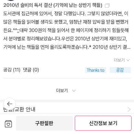
이 있었다. 아지마 선생님은 학교를 둘러 보던 중에 운동부실 지붕 또
다.히로세 다카시의 <원전을 멈춰라>는 원래 체르노빌 원자력 발전
2010년 슬비의 독서 결산 (기억에 남는 상반기 책들)
에 풍기는 듯한 '아나키스트'에게도 약간이나마관심이 갔던것이다.그
는 근처의 은행나무에서 떨어져 도랑에 머리를 박고 죽은 학생을 발
소 사고가 난 지 1년이 지난 1987년에 일본에서 나와서 화제가 되었
도서관에 집근처에 있어서, 정말 다행입니다. 그렇지 않았더라면, 이
러나 결론부터 말하자면,그리하여 슬며시 집어든 <동아시아 아나키
견하게 된다. 운동부실 지붕 위에는 생긴지 얼마 안 되는 5쌍의 운동
던 책입니다. 국내에서는 1990년에 소개가 된 적이 있는데, 이번 후
많은 책들을 읽어볼 생각도 못했고, 엄청난 재정 압박을 받을 뻔했거
즘, 그 반역의 역사>는 솔직히 내 기대와는 조금 달랐다. 얄팍한 책임
화 발자국이 찍혀 있다.' 사건일까, 사고일까' 이 일을 수사하기 위한
쿠시마 사고에 맞춰서 출판사에서 발 빠르게 재출간을 했습니다.예전
든요.^^;;대략 300권의 책을 읽어서 한 페이지에 정리하기 힘들듯해
에도 진도는 잘 나가지 않았고, 특히 동아시아 아나키스트의 어떤 '위
경찰, 취재하기 위한 기자 그리고 검사가 다각적인 분석을 하게 된다.
에 읽었던 책을, 다시 뒤적이면서 저는 '아!' 하고 탄식을 할 수밖에 없
서 분야별로 정리해보았습니다.우선은 2010년 상반기에 재미있고,
험한 매력'을 드러내는 데에도 충분치 않았다. 본래 잠 못 들어 고민하
죽은 아이는 중학교 2학년생인데, 그 지역에서 포목점을 하는 유복한
었습니다. 이미 20년 전에 이번 후쿠시마 사고를 정확히 예측하고 있
기억에 남는 책들을 먼저 올리도록하겠습니다.* 2010년 상반기 결
는 일도 드물었으니 수면제로 유용하지 않았음도 물론이다.노파심에
가정의 외동아들인데, 몸집이 왜소하고, 운동을 잘 하지 못하고, 유약
으니까요. 올해 68세인 히로세 다카시는 일본에서 유명한 독립 저널
산마음에 드는 책 총 66권으로 총금액 643,720원 총 페이지수 21,
서 말하자면, 이건 책이 나빴다거나 혹은 형편없었다든가하는 따위의
하기 때문에 같은 테니스부 학생들에게 따돌림을 당한 것을 휴대전화
더보기
리스트로 꼽히는데, 이 책의 다음 대목은 그의 명성이 헛된 것이 아님
751쪽 평균 권당 가격으로는 9,753원, 권당 페이즈로는 330페이지
이야기는 당연히 아니다(자랑은 아니지만 나는 아나키즘에 관한한 문
통화내역을 통해서 알게 된다. 그리고 죽은 학생인 나구라 유이치의
공감 (
11
)
댓글 (0)
을 보여줍니다.'(지진, 해일이 일어나면) 정전이 됩니다. 예비 전원도
를 읽은셈판매가 : 10,800원 300쪽 (1월1일~ 1월 2일)한비야님의
외한에 가깝다).다만 소설 속 주인공에게서 아나키스트의 면모를 보
등에 누군가에게 꼬집힌 흔적들에 의해서 괴롭힘을 꾸준히 당해 왔음
망가지고 그 순간 긴급 장치가 움직이지 않게 될 가능성도 큽니다.
글은 언제 읽어도 가슴 뛰게 하는 매력이 있어요.판매가 : 6,210원33
고, 아니 아마도 아나키스트의 면모가 아닐까 하는 생각 따위를 하다
을 알게 된다. 나구라와 함께 친하게 지내던 4명의 학생이 상해죄로
(…) 후쿠시마 현에서 해일이 일어나 해수가 들어오면 11기가 함께 노
5쪽(1월1일~9월 17일) 챕터단위로 명상하듯 읽어서인지 오래동안
더보기
가 책장 한쪽에 꼽혀있는 '아나키스트' 어쩌고저쩌고 하는제목의 책을
경찰 조사를 받게 되고, 그 중의 2명의 만13살이기에 아동상담소로,
심 용해(melt down)될지 모릅니다. 그렇게 되면 일본 사람뿐만 아
이 책을 읽었습니다. '어린왕자' 이후로 매년 읽고 싶게 한 책이었고,
발견하고는, 더욱이 그 책이 비교적 얄팍하기에 내심 반가워하며 그
뒤로가
2명은 만 14살이기에 체포된다. 여기에서 잠깐 이와같이 집단 괴롭
니라 전 세계를 말기적인 사태로 몰아넣는 엄청난 재해가 일어날 것
이 책만은 소장하기로 했습니다.판매가 : 11,700원376쪽(2월17일
기
보다 더 얄팍한 마음으로 책을 펼쳐든, 그러니까 이건 애당초 접근방
반품/교환 안내
힘에 시달리다가 자살을 한 중학생에 관련된 소설 중에는 만 14살에
입니다.' (199쪽)원자력의 진실 : 93% vs 33%이 책에서 히로세 다
~ 2월18일)진부할뻔한 소재를 굉장한 소설로 만들어 버린 책. 영화
향이 사뭇 달랐던 한 독자의 가벼운 불평일 뿐인 것이다. 하지만그러
큰 의미를 둔 소설들이 여럿 있다.일본 작가의 소설 중에서 중학생과
카시는 아주 강한 어조로 원자력 에너지의 진실을 대중에게 제대로
보관함담기
로 만나고 싶어요.판매가 : 7,920원 181쪽(3월13일 ~ 3월 13일)청
구판절판
신간정보 보기
한 가벼운 접근에 따른 가벼운 실망에도 불구하고이 책에서 몇 가지
관련된 사건에 관한 소설을 살펴보면,여류작가인 '미나토 가나에'의 <
전달하지 못하는 언론의 행태를 비판합니다. 그가 전하는 사실상 원
난 우기 속에서 살쾡이를 수색하는 과정과 비 그친후 그 열기에 눈앞
인상적인 부분이 없지 않은데, 아나키즘을 단순히 무정부주의로 번역