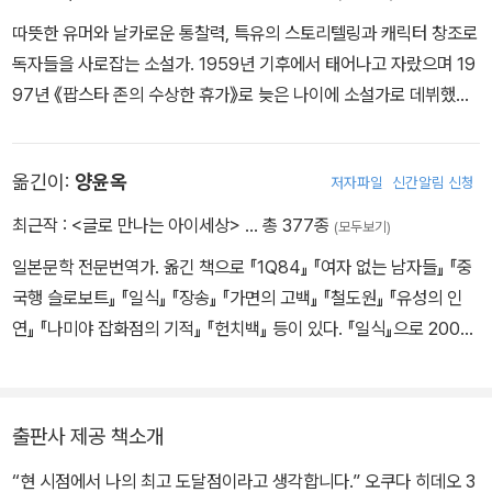
따뜻한 유머와 날카로운 통찰력, 특유의 스토리텔링과 캐릭터 창조로
독자들을 사로잡는 소설가. 1959년 기후에서 태어나고 자랐으며 19
97년 《팝스타 존의 수상한 휴가》로 늦은 나이에 소설가로 데뷔했다.
2002년 괴상한 정신과 의사 ‘이라부’를 주인공으로 한 소설 《인 더
풀》로 나오키상 후보에 올랐으며, 2004년 같은 주인공이 등장하는
옮긴이:
양윤옥
저자파일
신간알림 신청
《공중그네》로 제131회 나오키상을 수상하며 최고의 인기 작가 반열
에 올랐다. 쉽고 간결한 문체로 인간을 유머러스하게 그려내면서도,
최근작 :
<글로 만나는 아이세상>
… 총 377종
(모두보기)
부조리한 세상에서 좌충우돌 살아가는 등장인물들을 통해 독자들에
일본문학 전문번역가. 옮긴 책으로 『1Q84』 『여자 없는 남자들』 『중
게 잊고 있던 가치를 묻는 주제의식을 보여준다. 포스트 하루키 세대
국행 슬로보트』 『일식』 『장송』 『가면의 고백』 『철도원』 『유성의 인
를 이끄는 선두주자로 히가시노 게이고, 미야베 미유키 등과 함께 본
연』 『나미야 잡화점의 기적』 『헌치백』 등이 있다. 『일식』으로 2005
격문학과 대중문학의 경계를 자유롭게 오가는 일본의 크로스오버 작
년 일본 고단샤가 수여하는 노마문예번역상을 수상했다.
가로 꼽힌다. 주요 작품으로 제4회 오야부 하루히코상을 수상한 《방
해》, 제20회 시바타 렌자부로상을 수상한 《오 해피 데이》, 제43회
요시카와 에이지 문학상을 수상한 《올림픽의 몸값》 등과 함께, 《남쪽
출판사 제공 책소개
으로 튀어》 《소문의 여자》 《침묵의 거리에서》 《나오미와 가나코》 등
“현 시점에서 나의 최고 도달점이라고 생각합니다.” 오쿠다 히데오 3