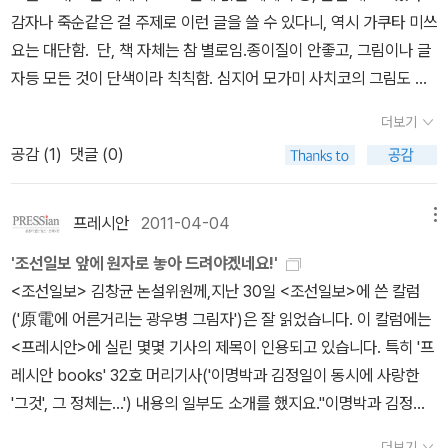
쿄 올림픽에 관한 문헌, 영상, 관련자 인터뷰 등을 조사하였다. 그렇기
감자나 죽순같은 걸 주제로 이런 글을 쓸 수 있다니, 역시 가쿠타 미쓰
에 이 소설을 읽으면 당시의 사회상을 훤히 들여다 볼 수 있다. 또한
요는 대단함. 단, 책 자체는 참 별로임.종이질이 안좋고, 그림이나 글
이 소설은 '오쿠다 히데오'가 쓴 첫 번째 서스펜스 작품인데, 이 소설
자등 모든 것이 단색이라 칙칙함. 심지어 모가미 사치코의 그림도 단
을 통해 올림픽을 둘러싼 당시의 일본 사회의 문제점을 날카롭게 분
색이라, 전혀 그림의 맛이 살지 않음. 원서도 모가미 사치코의 그림이
석하고 있다. 그리고, 작가는 이 소설에서 새로운 기법을 선보이는데,
더보기
단색일까? 설마... 내용 ★★★★★ 디자인,편집 ★☆ (종이질이 이
그것은 소설의 주요 인물인 세사람의 이야기를 쓰는 시점이 각각 다
공감 (
1
)
댓글 (0)
게 뭔가요?) 2. 마시모 카를로토 <잘가요 내사랑, 안녕> 범죄소설
르다는 것이다. 1964년의 도쿄 올림픽이라는 세계적 행사를 바라보
의 대가라는 마시모 카를로토의 하드보일드 누아르 소설.배신과 범죄
는 소설 속의 세사람의 시각을 두 가지 시점에서 쓴다는 것이 특이하
가 넘실대고 주인공마저 악당ㅋㅋㅋ 굉장히 재미있었다. 내용 ★★
프레시안
2011-04-04
메뉴
다. ☆ 한가지 사건: 1964년 '도쿄 올림픽'♡ 두가지 시제: 시마자키
★★☆ 디자인,편집 ★★☆ (페이퍼백 느낌이 너무 심함.) 3.
구니오(과거시점) 스가 다다시 와 마사오 형사(현재시점)
'조선일보 앞에 원자로 놓아 드려야겠네요!'
오쿠다 히데오 <올림픽의 몸값> 2권이란 부담때문에, 오래동안 읽지
♧세가지 시각 : 구니오, 스가 다다시, 마사오 만약, '오쿠다 히데오'의
<조선일보> 김창균 논설위원께,지난 30일 <조선일보>에 쓴 칼럼
못하다 며칠 전 겨우 읽음. 재미도 있고, 생각할 거리도 있는 훌륭한
단편이나 비교적 짧은 장편소설을 읽은 독자들이라면, <올림픽의 몸
('原電에 어른거리는 광우병 그림자')은 잘 읽었습니다. 이 칼럼에는
작품. 내용 ★★★★★ 디자인,편집 ★★★★ 4. 모리무라 세
값>을 읽어보라고 권하고 싶다. 이번에 '오쿠다 히데오'는 <침묵의 거
<프레시안>에 실린 몇몇 기사의 제목이 인용되고 있습니다. 특히 '프
이이치 <인간의 증명> 일본에서 770만부 이상 팔린 이유가 있네요.
리에서>를 출간하였다. 일본 교육현장에서 벌어지는 이지메 현상, 즉
레시안 books' 32호 머리기사('이명박과 김정일이 동시에 사랑한
40년전 작품이라고 생각할 수 없는 세련미에 문학적 향취까지. 거기
집단 따돌림이 이 소설의 이야기의 중심축이 된다. 국내외 소설 중에
'그것', 그 정체는…') 내용의 일부도 소개를 했지요.''이명박과 김정일,
다 읽는 재미까지 있음. <화차>와 비슷한 느낌이라 체크해 두었는데,
청소년을 대상으로 한 소설 중에 많이 등장하는 집단 따돌림, 집단 괴
두 남자가 동시에 사랑한 그것은…'이라는 글은 이 대통령의 원전 육
모리무라 세이이치는 사회파의 거장이었군요. 도리어 '<화차>가 <인
더보기