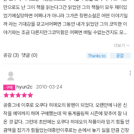
만으로도 난 그이 책을 읽는다그간 읽었던 그의 책들이 모두 재미있
었기에실망하면 어쩌나가 아니라 그가쓴 장편소설은 어떤 이야기일
까 라는 기대감을 갖고서어쩌면 그동안 내가 읽었던 그의 코믹한 이
야기와는 조금 다른지만그코믹함은 어쩌면 버릴 수없는건지도 모르
겠다심각한 이야기를 할때 그속에 숨어있는 해학을 난 읽었다,전쟁이
더보기
끝나고 일본은 다시 살아나기 위해서 정말 많이 애를 썼다그건 우리
공감 (
3
)
댓글 (0)
나라도 마찬가지이다 어느나라건 부국이 되기 위해서 정말 열심히 노
력을 한다일본이란 나라는 작은 땅덩어리에서 살아남기 위해서 얼마
나 치열하게 노력을 했을까우리나라도 88올림픽을 치루면서 아주 빠
메뉴
르게 발전을 한것은 사실이다 어느나라나 큰 전세계적인 운동경기를
hyun2c
2010-03-24
개최하면 여러나라에 이름이 알려지고 경제도 발전하고 경기가 좋아
지기 나름이다 그래서 인지 큰경기를 유치하기 위해서 많이들 노력을
공중그네 이후로 오쿠다 히데오의 왕펜이 되었다. 오랜만에 나온 신
한다, 큰경기를 치루고 나면 달라진다는것은 사실이다일본도 올림픽
작을 예약까지 하며 구매했는데 딱 동계올림픽 시즌에 맞추어 잘 나
을 앞두고 도로 정비며 아파트촌을 만들고 ,,그시대를 배경으로 이야
온 것 같다. 그런데 초반에는 오쿠다 히데오의 작품이라 믿기 힘들 만
기는 시작이 된다,두명의 대학친구와 경찰이야기는 그렇게 끌고 가고
큼맥을 잡기가 힘들었는데중반이후로는 손에서 놓기 싫을 만큼 긴장
있다. 주인공이 글을 써내려 가는 식으로먼저 텔레비전 신입피디와