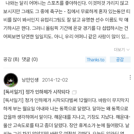
나와는 달리 어머니는 스포츠를 좋아하신다. 이것저것 가리지 않고
양들의 사회가 우리 사회임을 이 소설은보여주고 있다.
석) 지금으로부터 50년 전인 1968년은 프랑스 68혁명, 일본의 전
보시지만 그래도 그 중에 축구는 - 집에서 무료하게 혼자 있는동안 티
공투 운동, 미국의 베트남 반전 시위 등으로 전세계가 들끓었던 해다.
비를 많이 봐서인지 유럽리그팀도 잘 알고 유명한 선수 이름도 막 얘
<달의 궁전>은 68-69년 당시에 뉴욕의 대학생이었던 주인공 마르
기하시곤 한다. 그러니 올림픽 기간에 온갖 경기를 다 섭렵하시는 건
코가 겪는 사건들을 그리고 있어 당시의 시대상을 알 수 있고, 무엇보
어찌보면 당연한 일일지도. 아니, 우리 어머니 같은 사람이 많이 있다
다 재미있게 읽힌다. 4. <해방 후 3년> 조한성 건국, 혹은 정부 수립
고 해도 그렇지. 며칠 전 공영방송이라는 케이방송국에서 올림픽 중
으로부터 70년이 흘렀다. 건국이냐 정부 수립이냐를 놓고 논쟁이 벌
더보기
계에 대한 자랑(?)을 늘어놓는데 말끝에 '우리 방송에서는 최장 22시
어지기도 하지만 1948년이 기념할 만한 의미있는 해라는 사실은 분
공감 (
8
)
댓글 (0)
간동안 올림픽 중계를'...어쩌구 하는데 그 말에 놀래다가 시간이 지나
명하다. 1945년부터 1948년까지 3년간 무슨 일이 있었는가에 대해
가 버렸다. 공영방송사에서 22시간동안 올림픽 중계를 한다는 것이
서 알아봄으로써 1948년의 의미를 되새기는 계기가 되었으면 좋겠
내세울만한 일인건가? 진정? 근처에 있는 책들, 읽고 있는 책
낭만인생
2014-12-02
메뉴
다. 5. <서부전선 이상 없다> 에리히 마리아 레마르크(홍성광) 올해
들을 올리느데, 사실 저 밑에 쌓여있는 책은 겨우 한주전쯤에 쌓아둔
는 제1차세계대전 종전 100주년이다. 제1차세계대전 하면 가장 먼저
[독서일기] 정가 인하제가 시작되다
것인데도 뒤집혀 있어서 책 제목을 모르겠다. 이래도 되는걸까? 지난
떠오르는 소설은 전쟁의 참상을 사실적으로 묘사한 소설 <서부전선
[독서일기] 정가 인하제가 시작되다벌써 12월이다. 바람이 무지막지
주에 받은 책박스를 풀어놓기는 했지만 일부러 기억하지 않고서는 내
이상 없다>일 것이다. 이 소설을 읽고 전쟁의 의미에 대해 다시금 생
하게 부는 월요일 아내와 나는 동쪽으로 달렸다. 달마는 왜 동쪽으로
가 무슨 책을 샀는지조차.... 방금 우연히 알게 된 단어가 있는데 이렇
각해 보는 계기가 되기를 바란다. 6. <메이지 유신은 어떻게 가능했
갔을까 생각하며서 말이다. 해운대를 지나고, 기장도 지났다. 해운대-
게 사놓고 읽지도 않은 책을 '츤도쿠'라고 한다던가? 하아...책 읽는
는가> 박훈 2018년은 메이지유신 150주년이다. 쇄국정책을 펼치
울산 고속도로를 타고 좀더 달렸다. 장안 휴계소가 눈에 들어왔다. 날
속도를 높여야겠는데, 이제는 안경쓰고 책을 오래 보면 눈이 아프다.
던 일본이 메이지유신을 통해 어떻게 서양의 문물을 받아들이고 근대
씨는 그리 차지 않았지만 바람은 여전히 강하다. 오늘도 알라딘 열었