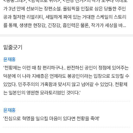
<공중그네>, <남쪽으로 튀어>, <면장 선거>의 작가 오쿠다 히데오
가 3년 만에 선보이는 장편소설. 올림픽을 인질로 삼은 당돌한 주인
공과 철저한 리얼리티, 세밀하게 짜여 있는 거대한 스케일의 스토리
를 통해, 생생한 현장감, 긴장감, 흡인력은 물론, 작가가 세상을 바라
보는 눈이나 인간에 대해 갖는 애정 어린 시선 등을 느낄 수 있다.
밑줄긋기
총 56장으로 구성되었으며, 세 중심인물의 각기 다른 시선으로 스토
리가 전개된다. 용의자로 지목되는 구니오와 그의 대학 동기 다다시
윤재홍
그리고 열혈형사 마사오. 세 명의 주요 캐릭터를 이용해 조금씩 다른
‘천황제는 이런 때 참 편리하구나.. 완전하신 공인이 정점에 있어주는
관점으로 하나의 이야기를 풀어나간다. 여기에 작가는 또 하나의 트
덕분에 이 나라 지배층은 언제라도 봉공인이라는 입장으로 도망칠 수
릭을 썼다. 과거와 현재 시점을 혼용한 것이다.
있었다. 민주주의의 가혹함과 맞서지 않고 넘어갈 수 있었다. 천황제
는 일본인의 영원한 모라토리엄인 것이다.'
전 세계인의 눈과 귀가 집중되는 축제인 올림픽 개최를 코앞에 둔 도
쿄. 야쿠자들마저 올림픽을 위해서 모든 협조를 다할 만큼, 전 국민이
윤재홍
성공적인 올림픽 개최를 위해 한마음으로 애쓰고 있다. 그런데 어느
'진심으로 혁명을 일으킬 마음이 있다면 천황을 죽여'
날, 경찰서로 협박편지가 날아든다. 그로부터 며칠 후 올림픽 경비의