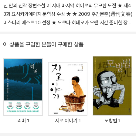
이 있다.
년 만의 신작 장편소설 이 시대 마지막 히어로의 무모한 도전 ★ 제4
3회 요시카와에이지 문학상 수상 ★ ★ 2009 주간문춘(週刊文春)
미스터리 베스트 10 선정 ★ 오쿠다 히데오가 오랜 시간 준비한 장편
신작 《올림픽의 몸값》(전 2권, 은행나무 刊)으로 돌아왔다. 장편소설
로는 3년 만에 발표한 이 작품은 ‘작가 오쿠다 히데오의 완성’이라고
이 상품을 구입한 분들이 구매한 상품
해도 좋을 만큼, 우리가 알고 있는 그의 장점들과 그동안 보지 못했던
새로운 개성을 모두 느낄 수 있는 걸작이다. 이야기는 방화로 인한 폭
발사고에서부터 시작된다. 대담무쌍하게 경시청에 협박장까지 보내
는 방화범의 요구는 당돌하다. 올림픽을 무사히 치르고 싶으면 몸값
을 지불하라는 것. 경찰은 외부에는 철저하게 비밀에 부친 채 수사를
진행하지만, 범인은 잡히지 않고 방화는 계속된다. 그렇게 점점 올림
픽 개회식 날짜는 다가온다. 《올림픽의 몸값》이 특히 눈에 띄는 것은
오쿠다 히데오의 첫 번째 본격 서스펜스 작품이라는 점이다. 캐릭터
보다는 철저히 이야기의 힘으로 총 56장에 달하는 거대한 서스펜스
리버 1
지로 이야기 1
모방범 1
세계가 움직인다. 하지만 이는 단순한 사건의 나열을 의미하지는 않
는다. 교묘한 트릭을 첨가해 사건에 대한 긴장감을 가중시키고, 고증