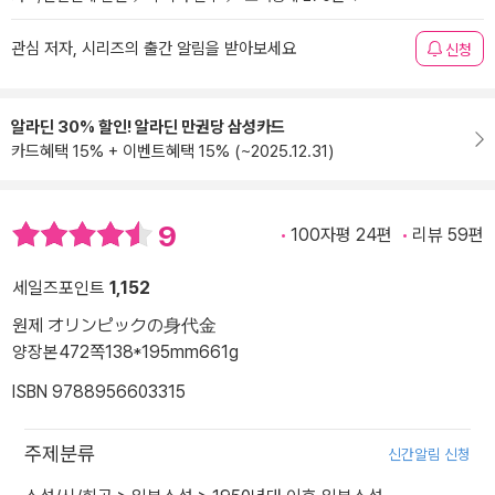
관심 저자, 시리즈의 출간 알림을 받아보세요
신청
알라딘 30% 할인! 알라딘 만권당 삼성카드
카드혜택 15% + 이벤트혜택 15% (~2025.12.31)
9
100자평 24편
리뷰 59편
세일즈포인트
1,152
원제 オリンピックの身代金
양장본
472쪽
138*195mm
661g
ISBN 9788956603315
주제분류
신간알림 신청