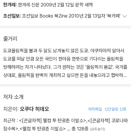
한겨레:
한겨레 신문 2009년 2월 12일 문학 새책
조선일보:
조선일보 Books 북Zine 2010년 2월 13일자 '북카페'
줄거리
도쿄올림픽을 불과 두 달도 남겨놓지 않은 도쿄. 야쿠자마저 알아서
도쿄를 떠날 만큼 모든 국민이 한마음 한뜻으로 기다리는 올림픽을
방해하려는 자가 나타났다. 그가 원하는 것은 ‘올림픽의 몸값’. 국가를
상대로, 올림픽을 완벽히 개최하고 싶으면 돈을 내놓으라고 협박하고
있다. 경찰은 이 사실이 밖으로 새어나가지 않도록 철저히 극비리로
수사에 착수한다. 그리고 끈질긴 추적 끝에 용의선상에 한 청년이 떠
저자 소개
오른다. 귀티가 흐르는 외모에 도쿄대 경제학부 대학원생인 엘리트.
밝은 미래가 보장된, 주위 사람들로부터의 평판이 칭찬 일색인 이 모
지은이:
오쿠다 히데오
저자파일
신간알림 신청
범생은 도대체 무슨 일로 이런 엄청난 일을 저지르게 된 걸까?
최근작 :
<[큰글자책] 웰컴 투 탄광촌 이발소>
,
<[큰글자책] 코로나와
잠수복>
,
<웰컴 투 탄광촌 이발소>
… 총 128종
(모두보기)