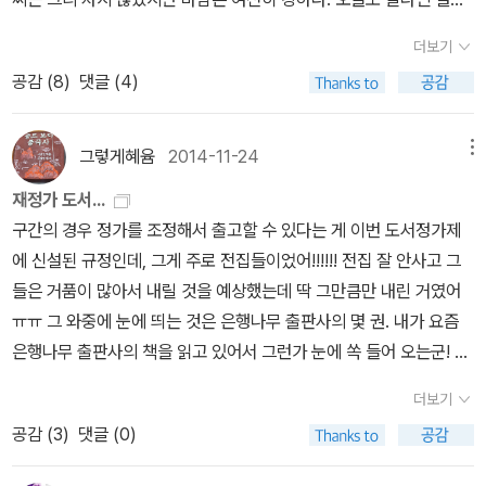
아니, 뭐 그렇게 아플 정도로 오랫동안 책을 읽은 것도 오래전 일이고.
화에 성공하여 조선을 비롯한 아시아 국가들을 침략할 수 있게 되었
다.그동안 보지 못한 문구 하나가 메인 화면을 차지한다. [이주의정가
아무튼. 열심히 읽고 있지만 읽는 속도가 이 모든것을 능가하지는 못
더보기
는가에 대해서 고찰해 볼 필요가 있는 대목이다. 7. <칼 마르크스>
인하도서]란다. 무슨 뜻인지 몰라 인터넷 검색을 시도했다. 역시, 바
하고 있으니. ㅂ보볼볼ㅂ볼리\볼링 포 콜롬바인,과는 달
공감 (
8
)
댓글 (4)
이사야 벌린(안규남) 작년은 러시아혁명 100주년이었는데
로 그거였다. 도서정가제가 시작되면서 잔뜩 올려 놓았던 책 가격을
리 [나는 가해자의 엄마입니다]는 콜롬바인 학교 총기사건의 가해자
올해는 마르크스 탄생 200주년이다. 마르크스의 책 중 <자본>은 너
다시 정한 책들이다. 적게는 5%에서 많게는 50%까지 떨어뜨린 책
중 한명의 엄마가 쓴 글이다. 이 책은 살인자의 동생이 가족에 대해 쓴
무 길고, <공산당선언>은 너무 짧고, 이사야 벌린이 쓴 마르크스의
도 있다고 한다. 믿을 수 있기 힘든 가격이다. 그런데 정말 그런 책들
그렇게혜윰
2014-11-24
메뉴
내 심장을 향해 쏴라,와도 또 다른 이야기로 읽힌다. 어쩌면 처음부터
생에에 대해서 개략적으로 읽을 수 있는 평전을 추천하고자 한다. 8.
이 많아지고 있다. 50%까지 낮춘 책들은 도서정가제 이전에 책을
약간의 편견이 있어서 '변명'의 여지가 있을지도 모른다는 생각에 읽
재정가 도서...
<프랑켄슈타인> 메리 셜리(김선형) 칼 마르크스와 프랑켄슈타인이
팔지 못한 구간도서들이라고 한다. 책값을 다시 정해 신고하면 낮춘
어볼 마음이 없었는데 조한혜정님의 추천이 있길래 관심을 가지게 되
구간의 경우 정가를 조정해서 출고할 수 있다는 게 이번 도서정가제
같은 해 태어났다는 것은 흥미로운 사실이다. 출간 200주년을 맞아
가격으로 판매가 가능하다고 한다. 그럼 그렇지! (정가인하 기사 바로
었다. 이제야 겨우 초입을 읽고 있지만 그녀의 이야기는 변명이 아니
에 신설된 규정인데, 그게 주로 전집들이었어!!!!!! 전집 잘 안사고 그
프랑켄슈타인이 다시 한 번 널리 읽히기를 바란다. 9.<개를 산책시
가기)그중에 가장 눈에 띄는 책은 <삶은 속도가 아니라 방향이다>이
라 두번 다시 그런 비극이 일어나지 않기 위해 우리가 무엇을 어떻게
들은 거품이 많아서 내릴 것을 예상했는데 딱 그만큼만 내린 거였어
키는 남자> 전민식 2018년은 개띠 해다. 개에 대한 책이 무
다. 1만3800원에서 8500원으로 38% 할인하여 판매한다. 이 외에
해야하는가,를 좀 더 많은 이들에게 알리고자 하는 외침으로 보인다.
ㅠㅠ 그 와중에 눈에 띄는 것은 은행나무 출판사의 몇 권. 내가 요즘
엇이 있을까 싶어서 잭 런던의 <야성의 부름>, 노나미 아사의 <얼어
도 <올림픽의 몸값> <아담> <성서고고학이야기> <화폐전쟁> 등이
이만큼 가까운, 시리즈는 앞으로 어떤 나라로 확장을 해 나갈 것인
은행나무 출판사의 책을 읽고 있어서 그런가 눈에 쏙 들어 오는군! 재
붙은 송곳니>, 정유정의 <28>, 체홉의 <개를 데리고 다니는 여자>
있다. 이제 또다른 바람이 불기 시작했다. 즐거운 일이다. 그러나 출판
가,가 궁금해진다. 지금 읽고 있는 책은 '일본'. 일본에 대한 기초입문
정가의 대상이 너무 적은 것이 아쉽지만 기존에 익숙한 출판사 이름
등이 떠올랐지만, 전민식의 <개를 산책시키는 남자>를 선택하게 되
사는 또 하나의 고민을 안은 것이다. 가장 정가 가격이 떨어진 것은 전
더보기
서 같은 느낌이랄까. 그리 어렵지 않고, 어찌보면 조금은 보편적으로
이 없는 가운데 선전했다고 보고 또한 재정가가 파격적이라 소문을
었다. 어쩌다 개를 산책시키는 일을 하게 된 남자가 주인공인 소설인
집류. 어떤 회사는 무려 83%를 떨어뜨렸다고 한다. 그럴수 밖에 없
공감 (
3
)
댓글 (0)
알고 있는 상식 수준에서 이야기를 이끌어나가고 있는 것 같기도 하
아니낼 수가 없다. 재정가 6500원씩/ 7500원. 이건 예상
데, 인간과 개의 관계에 대해서 생각하게 된다. 10. <서른, 잔치는 끝
다. 그러지 않고도 아무도 거품으로 가득찬 전집을 사지 않을 것이다.
다. 그리고 아침에 잠깐 한 장 펼쳐봤던 '잃어버린 밤에 대하여'는 또
외였고, 대단히 유혹적이다. 부키 출판사의 장하준 페이퍼백은 도서
났다> 최영미 개인적인 이야기지만 한국 나이로 서른이 되었다. 한
100만원의 책을 17만원에 산다. 이거 참!!! 2014.12.2