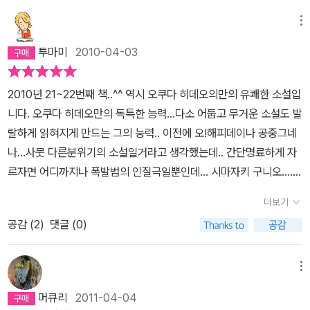
권까지 모두 읽고 책을 덮는 순간휴하고 숨을 고르고 말았다,,,,
메뉴
투마미
2010-04-03
2010년 21~22번째 책..^^ 역시 오쿠다 히데오의만의 유쾌한 소설입
니다. 오쿠다 히데오만의 독특한 능력...다소 어둡고 무거운 소설도 발
랄하게 읽혀지게 만드는 그의 능력.. 이전에 오!해피데이나 공중그네
나...사뭇 다른분위기의 소설일거라고 생각했는데.. 간단명료하게 자
르자면 어디까지나 폭발범의 인질극일뿐인데... 시마자키 구니오....마
지막에 잡히지 않았더라면....안타까움... 그러나 그렇게 잡혔어도 왠
더보기
지 구니오는 여한도 후회도 없을것 같은 느낌이 듭니다. 그저 담담하
공감 (
2
)
댓글 (0)
게, 시종일관 담담하게..싸이코 패스도 아니고... 일류 도쿄대의 대학
생이 도쿄올림픽을 인질로 한몫 단단히 받아내겠다는 그 발상자체가
기가 막히다. 또, 상당히 있을법하고 인간적인 면들이 많이 드러나 친
메뉴
숙하고 거침없이 읽혀졌다... 프롤레티아니 마르크스니...어려운 이야
머큐리
2011-04-04
기를 굳이 깊이 파고들지 않아도 아..대충 그런것이구나 하는 어렵지