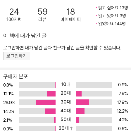
을 바탕으로 한 리얼리티와 섬세한 묘사로 놀라운 흡인력을 발휘한
읽고 싶어요 13명
24
59
18
다. 뿐만 아니라, 이 작품에는 전혀 다른 부류의 세 중심인물을 통해
읽고 있어요 3명
100자평
리뷰
마이페이퍼
개인과 사회의 관계, 사회의 역할 등에 대한 메시지가 담겨 있다. 오쿠
읽었어요 144명
다 히데오는 신작 《올림픽의 몸값》을 통해 다시 한 번 당대의 이야기
이 책에 내가 남긴 글
꾼임을 증명하고 있다. 세 시선, 두 시간, 한 이야기 《올림픽의 몸값》
은 각 장마다 중심인물을 달리한다. 자란 환경과 처해 있는 상황, 앞으
로그인하면 내가 남긴 글과 친구가 남긴 글을 확인할 수 있습니다.
로의 행동거지까지 판이하게 다른 세 명의 중심인물이 각기 다른 시
로그인하기
선으로 현실을 바라보고, 각자의 방식대로 사건에 가담한다. ● 시마
자키 구니오 도쿄대 경제학부 대학원생. 아키타의 가난한 집에서 태
구매자 분포
어났으나, 출중한 외모와 명석한 두뇌로 도쿄대에 입학하며 가족들과
10대
0.9%
0.8%
는 전혀 다른 삶을 살게 된다. 엘리트 코스의 탄탄대로의 미래가 대기
20대
7.9%
12.1%
중. ● 스가 다다시 중앙 텔레비전 방송국 예능국 PD. 부유한 집안에
30대
17.9%
26.9%
서 평생 부족한 것 없이 살아왔다. 경시감인 아버지를 비롯해 모든 가
40대
12.2%
14.2%
족이 관직에 진출했기에, 집에서는 눈엣가시 같은 존재. 시마자키와
50대
도쿄대 동기. ● 오치아이 마사오 경시청 수사1과 5계의 형사. 단란한
4.2%
2.1%
가정을 꾸리고 있으며, 올림픽 개최일에 태어날 둘째 아이를 위해 도
60대
0.6%
0.3%