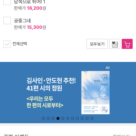
남쪽으로 튀어! 1
판매가
16,200
원
공중그네
판매가
15,300
원
전체선택
모두보기