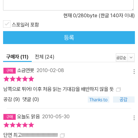
시마자키 구니오의 범행에 대한 미스터리를 증폭시키는 장치로 활용
되기도 한다. 패전 이후 태어난 지 불과 19년밖에 되지 않은 ‘질풍노
현재
0
/280byte (한글 140자 이내)
도 청춘의 도쿄’라는 시대적, 공간적 배경은 《올림픽의 몸값》을 지탱
스포일러 포함
하는 가장 큰 중심축이라고 해도 과언이 아니다. 때문에 작품 속에서
등록
리얼리티는 매우 중요하다. 오쿠다 히데오는 쇼와시대를 무대로 한
서스펜스를 쓰기로 결심한 후 당시를 연구하기 위해 각종 문헌, 영상
구매자 (11)
전체 (24)
등 방대한 양의 자료를 조사하기 시작했다. 또 그때 경시청에 근무한
형사와 가족, 관계자들의 인터뷰는 물론, 당시 경찰 조직도, 수사 방
소금연못
2010-02-08
메뉴
법, 올림픽 경비체제 등을 철저히 조사했다. 특히, 협조를 얻어 방문한
관객이 아무도 없는 올림픽 경기장에서 잘 알려지지 않은 지하통로를
남쪽으로 튀어! 이후 처음 읽는 기대감을 배반하지 않을 듯
발견하게 된다. 이것은 《올림픽의 몸값》의 클라이맥스에서 매우 중요
공감 (
9
)
댓글 (0)
한 역할을 담당하게 된다. 각 장마다 일기처럼 날짜가 기록되어 있는
데, 작가는 실제 그 날의 날씨까지 꼼꼼히 스토리에 반영시키는 완벽
오늘도 맑음
2010-05-30
한 치밀함을 보여준다. 이런 리얼리티적 요소에 오쿠다 히데오 특유
메뉴
의 섬세한 묘사가 더해지면서, 글자 그대 로 영상으로 옮겨도 손색이
단연 최고!!!!!!!!!!!!!!!!!!!!!!!!!!!!!
없을 만한 비주얼을 만들어낸다. 특히 범인과 형사가 맞닥뜨리는 장