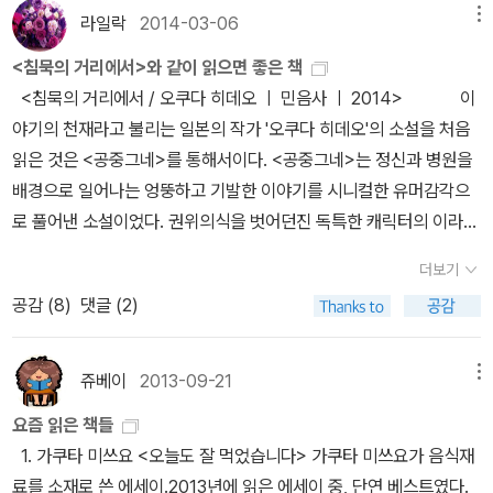
다른 밤의 문화 이야기, 책을 좋아하는 사람들은 전깃불이 없다면 기
정가제 이전에 이미 출간된 것인데 이 역시 도서정가제 이후를 생각
국 나이가 너무 싫어서 개인적으로는 꿋꿋하게 만(滿) 나이를 쓰겠다
라일락
2014-03-06
메뉴
나긴 밤을 무엇을 하며 보냈을까...라는 생각이 문득. 여행을 가면 피
하고 만든 아이템이므로 의미있는 출간이고 독자에게 선택의 기회를
고 다짐해 보지만, 마음 어딘가가 울적해지는 것은 어쩔 수 없다. '잔
<침묵의 거리에서>와 같이 읽으면 좋은 책
곤해서 쉬기에 바쁘기도 하지만, 시차 적응이 안되는 지역에서는 늦
주는 일이므로 소개해본다. 나같으면 이런 페이퍼백을 선호할 듯^^
치가 끝났다'는 제목에서 인생의 좋았던 시절이 다 끝나버린 것 같은
<침묵의 거리에서 / 오쿠다 히데오 ㅣ 민음사 ㅣ 2014> 이
은 밤 가볍게 즐길 수 있는 음주문화가 있다는 것이 좋을때도 있다.
일반판이 14000원인데 비해페이퍼백은 정가 9800원씩이다.
슬픈 느낌이 들게 된다.
야기의 천재라고 불리는 일본의 작가 '오쿠다 히데오'의 소설을 처음
아, 그런데 이 책에는 그런것이 아니라, 그 옛날 오밤중에 하수 시설이
개인적으로 재밌게 읽은 시리즈는 토피 출판사의 [저학년이 보
읽은 것은 <공중그네>를 통해서이다. <공중그네>는 정신과 병원을
제대로 안된 도심의 아파트같은 주택에서 집집마다 쏟아내는 오물에
는---이야기]인데 그중 일부가 재정가 책정되었다. 우리집엔 [저학년
배경으로 일어나는 엉뚱하고 기발한 이야기를 시니컬한 유머감각으
대한...... 음.빨리 책 읽는 속도를 높여야겠어. 이 책도 재밌겠단 말이
이 보는 공룡 이야기]가 있다. 신간인 속담이야기
로 풀어낸 소설이었다. 권위의식을 벗어던진 독특한 캐릭터의 이라부
지. 아, 책을 읽기 전에. 아이언맨 매뉴얼. 실제 비주얼이 엄청나다. 내
만 9500원이고 나머지 시리즈 도서는 6000원으로 재책정 되었다.
라는 의사와 엽기스러운 간호사 마유미가 펼치는 이야기가 코믹하게
가 아이언맨 팬이라면 완전 좋아했을 듯 하지만, 아이언맨 팬이 아니
아마 지금도 출판사들의 재정가에 대한 고민이 계속 될 것이고,
더보기
그려졌다. '이라부' 2탄이 <인 더 풀>인데, 이 책은 함께 읽으면 더 재
더라도 이 책을 펼쳐드니 팝업북도 아닌것이 팝업으로 쏟아내는 것들
그것이 어떤 결과로 나타날지는 모르겠다만 소비자 입장에서는 구매
공감 (
8
)
댓글 (2)
미있게 읽을 수 있다. 그러나 나는 '오쿠다 히데오'하면 떠오르는 이
이!!! 이건 나중에 사진으로 찍어서 따로 페이퍼 작성을 해봐야지.
유혹을 많이 느낄 수 있었으면 좋겠다^^ 아, 도서정가제는 소비자가
책들 보다는 <올림픽의 몸값>을 더 인상깊게 읽었다. <올림픽의 몸
아닌 독자의 입장으로 이야기해야 하는 건가? 너무 머리 아픈 건 싫
값>은 1권과 2권 각각 470여 페이지에 달하는 긴 장편이다. 시대적
쥬베이
2013-09-21
메뉴
은데^^;;
배경이 1964년 10월 10일에 개최된 '도쿄 올림픽'이다. 이미 역사 속
요즘 읽은 책들
으로 흘러간 도쿄 올림픽 직전의 이야기를 꽤나 깊이있게 다루고 있
1. 가쿠타 미쓰요 <오늘도 잘 먹었습니다> 가쿠타 미쓰요가 음식재
다. '오쿠다 히데오'는 이 소설을 쓰기 위해서 오랜 기간에 걸쳐서 도
료를 소재로 쓴 에세이.2013년에 읽은 에세이 중, 단연 베스트였다.