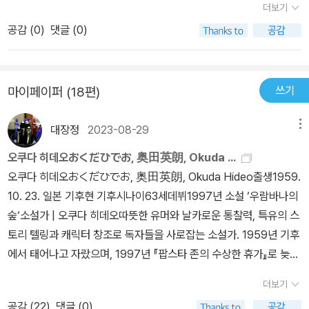
더보기
참하다. 생산과 발전에 따라 빈부의 격차는 다시 벌어지기 시작하고
명목으로 돈을 요구한다. 그 돈으로 가난한 이들을 도우려는 것이다.
이러한 불편함을 가리는 거대한 상징이 올림픽이었다. 그리고 올림픽
공감 (
0
)
댓글 (0)
그래서, 올림픽이 인질이 된다.범인을 쫓는 그런 과정은 아무래도 히
은 모든 모순과 갈등을 지우는 마법의 지팡이가 되어버린 것이다.비
가시노 게이고나 미야베 미유키에 비하면 허술할 수 밖에 없다. 하지
참한 바닥인생들을 겪으면서 사회에 비판적인 시각을 견지했지만 순
만 오쿠다 히데오는 끈질겼다. 이야기로 이야기를 뱉어내고, 그것이
진한 청년이 점점 체제내에서 양같이 순한 사람들을 대변하는 지도자
쓰기
마이페이퍼 (18편)
다시 이야기를 만들며 소설은 이야기덩이로 탈바꿈한다.‘최악’이나
가 된다. 위임받지도 않고 협력하지도 않지만 더 이상 올림픽으로 상
‘방해자’보다는 한결 나았던, 이야기가 있는 소설로,재밌었다.
징되는 모순된 지배구도를 파괴하기 위한 활동을 시작하는 것이다.
대장정
2023-08-29
메뉴
거기에는 고된 노동으로 죽어간 형과 같이 노동을 하던 동료들... 에
오쿠다 히데오おくだひでお, 奥田英朗, Okuda ...
대한 인간적인 동정과 올림픽을 위해서라면 바닥의 인생들이 죽던 다
오쿠다 히데오おくだひでお, 奥田英朗, Okuda Hideo출생1959.
치던 신경쓰지 않는 지배층에 대한 분노가 더해진다.한계가 뚜렷함에
10. 23. 일본 기후현 기후시나이63세데뷔1997년 소설 ‘우람바나의
도 끝까지 자신의 길을 걸어간 한 사람의 이야기 속에서 민족과 계급,
숲‘소설가 | 오쿠다 히데오따뜻한 유머와 날카로운 통찰력, 특유의 스
이데올로기의 문제가 중첩되어 진행된다. 그때의 일본이 곧 지금의
토리 텔링과 캐릭터 창조로 독자들을 사로잡는 소설가. 1959년 기후
일본으로 연결된다. 작가가 보기에 일본은 어떤 사회인 것일까? 그리
에서 태어나고 자랐으며, 1997년 『팝스타 존의 수상한 휴가』로 늦은
고그가 바라보는 일본 학생운동과 좌익은 어떠한 사람들인가? 사실
나이에 소설가로 데뷔했다. 2002년 괴상한 정신과 의사 ‘이라부’를
작가의 기준을 알지 못하겠다. 냉소적으로 바라보면서도 따뜻함을 잃
더보기
주인공으로 한 소설 『인 더 풀』로 나오키상 후보에 올랐으며, 2004
지 않는 그들의 행위가 작가가 좌익에게 갖는 애증이 아닐까?일본 이
공감 (
22
)
댓글 (0)