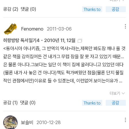
롭힘. 이런 이야기는 읽으면서도, 다 읽고 난 후에도 가슴이 먹먹해지
성 정책과 김정일의 핵무기 개발을 동렬(同列)에 놓는다. 남·북한의
간의 증명>과 비슷한 느낌이다'란 표현이 정확한 거였음. 단, '무네스
공감 (
2
)
댓글 (0)
는 이야기이다. 비단 일본 뿐만아니라 우리나라에서도 잊을만하면 일
지도자가 세상 어떻게 돌아가는지 모르고 핵 장난을 하고 있다고 싸
에'를 '무네스네'라고 하는 등, 오타가 꽤 보이고, [국민학교]라고 번역
어나는 청소년 사건이기도 하다. 1~2년 전에 일어난 대구 왕따 중학
잡아 비난한다.'그 글은 편지 형식을 빌려서 원자력 에너지를 놓고 대
했던데 이해가 안 됨. 이 책이 나온시기에는 국민학교여서? 그런 생
생 자살 사건을 보면, 친구처럼 함께 어울리는 아이들이 한 친구를 폭
중들이 가지고 있는 몇 가지 신화를 책 몇 권을 중심에 놓고 정리한 서
Fenomeno
2011-03-06
메뉴
각이라면 일본에서 쓰는 용어인 소학교라고 해야죠? 내용 ★★★★
행하고 고문하고, 게임 아이템을 높이기 위해서 협박까지 하자 그를
평입니다. 그 중에는 '원자력 발전소와 핵무기의 경계가 대중이 생각
★ 디자인,편집 ★★★
허랑방탕 독서일기4 - 2010년 11, 12월
견디지 못하고 세상을 떠났다. 그 학생들이 바로 <침묵의 거리>에 나
하는 것처럼 그렇게 또렷하지 않다'는 지적도 있는데, 제목은 그 대목
<동아시아 아나키즘, 그 반역의 역사>라는,제목만 봐도잠 깨나 올 것
오는 학생들처럼 중학교 2학년, 14살 아이였다. 이 책의 뒷 표지글에
을 눈에 띄게 뽑은 것이지요.사실 칼럼을 읽고서 쓴웃음이 나왔습니
같은 책을 감히집어든 건 내가그 무렵 잠을 잘 못 자고 있었기 때문...
는 ' 첫 장의 예측이 무엇이건, 마지막 장에 배신당한다.' 라는 글이 씌
다. 글을 인용하는 방식이 제목만 보고 신경질적으로 반응하는 식이
은 물론 아니다.그보다는 일단 이 책이 집에 굴러다니고 있었던 데다
여있다. 그러나 1권을 다 읽을 때까지는 독자들의 예측이 그리 빗나가
었기 때문입니다. '1등 신문을 자처하는 언론의 논설위원이 쓴 글치고
(물론 내가 사 놓은 건 아니다)책도 퍽가벼웠던 점을(물론 단지 물질
지는 않는다. 그리고 이 소설은 결코 어떤 예측을 하기 보다는 처음의
는…' 하면서 덮었지요. 마침 그 칼럼에 기사 제목이 인용된 동료 기자
적인 관점에서만)이유로 들 수 있겠는데, 이런없어 보이는이유가 별
생각에서 그리 벗어나지 않는 범위내의 이야기로 1권을 마친다.그런
가 반론을 쓴다고도 했고요. ▲ <원전을 멈춰라 : 체르노빌이 예언한
로라면 오쿠다 히데오의 소설 <올림픽의 몸값>이이 책을 집어든결정
의미에서는 볼 때에, 이 소설의 1권에서는 추리소설의 묘미라고 할 수
후쿠시마>(히로세 다카시 지음, 김원식 옮김, 이음 펴냄). ⓒ이음 히
더보기
적인 계기가 되었다고 말해도 좋겠다. 과연 일본의 도쿄 올림픽 개최
있는 반전의 반전은 그리 크게 기대하지 않는 것이 좋다. 대신에 중학
로세 다카시의 <원전을 멈춰라 : 체르노빌이 예언한 후쿠시마>(김원
공감 (
1
)
댓글 (0)
를 다이너마이트 폭발로 위협하며'올림픽의 몸값'을 요구하는,소설 속
생들에게 일어날 수 있는 왕따 문제, 그로 인하여 일어나는 사건을 다
식 옮김, 이음 펴냄)를 읽으면서 다시 그 칼럼을 떠올렸습니다. 원자
주인공 시마자키 구니오를 단지 '아나키스트'라는 하나의 단어로 대치
양한 시점에서 풀어나가는 점에 주목할 필요가 있다. 기말고사를 앞
력 발전소의 위험을 정리한 이 책이 특별히 '원자력 에너지와 저널리
할 수 있을 것인지는 잘 모르겠지만, 어쩐지 악당과 정의의 사도 사이
둔 어느 여름날 오후 7시경, 학교에는 기말고사를 출제하던 선생님들
보슬비
2010-12-28
메뉴
즘의 유착'을 다루면서, 언론의 책임을 특히 강조하고 있기 때문입니
를 왔다 갔다 하는 듯한주인공의 행보를보자니'위험'과 '매력'을 동시