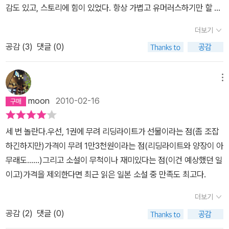
감도 있고, 스토리에 힘이 있었다. 항상 가볍고 유머러스하기만 할 것
대학원생구니오 , 그는 어느날 형의 죽음 소식을 듣고 형의 유해를 찾
같던 오쿠다 히데오의 새로운면은아무래도 성공한 것 같다.
아 시골로 내려간다 형은 공사판 인부로 살아가고 있었다 고향을 떠
더보기
나서 구니오는 무슨 마음이 들었는지 형이 죽음을 맞이한 그 공사현
공감 (
3
)
댓글 (0)
장에 아르바이트를 하기 위해서 찾아간다, 일은 거기 부터 시작이다,
그리고 다다시는 불꽃놀이를 보러 여자친구와 집에 갔다가 그의 집안
메뉴
은 스가가문 경시청 최고 책임자인 아버지 집에서 화재가 나는것을
목격하게 된다,이야기는 이렇게 시작을 해서 책속에 등장하는 인물들
moon
2010-02-16
이 이야기를 끌고 나간다모두가 연결 연결된고리들로,구니오는 작업
현장에서 열약한환경과 노동력 착취 그리고 마약 처음에는 그런 마음
세 번 놀란다.우선, 1권에 무려 리딩라이트가 선물이라는 점(좀 조잡
이 없었다 하지만 점점 그에게 어디서 그런 용기가 생겼는지,내눈에
하긴하지만)가격이 무려 1만3천원이라는 점(리딩라이트와 양장이 아
는 뻔히 보이는데,그는 나라를 상대로 올림픽이란 인질을 잡고서 ,,무
무래도......)그리고 소설이 무척이나 재미있다는 점(이건 예상했던 일
모한 싸움을 시작을 한다,잡힐듯 잡힐듯 잡히지 않는 ,,정말 끝까지 손
이고)가격을 제외한다면 최근 읽은 일본 소설 중 만족도 최고다.
에 땀을 쥐게 하는그런데 약간의 의외 , 구니오가 공부하던 부분이라
더보기
서 일까 그가 올림픽을 인질로 몸값을 요구하려고 했던 이유는,,그리
고 언제나 차분한 그이야기를 읽는내내 과연 누가 이길것인가 이야기
공감 (
2
)
댓글 (0)
가 언제나 해피앤딩이겠지만,과연 이책도 해피앤딩으로 끝이 날까2