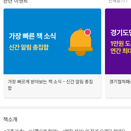
관련 이벤트
전체보기
가장 빠르게 받아보는 책 소식 - 신간 알림 총집
경기컬처패스
합
책소개