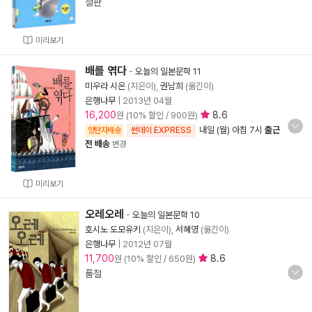
절판
미리보기
배를 엮다
-
오늘의 일본문학 11
미우라 시온
(지은이),
권남희
(옮긴이)
은행나무
|
2013년 04월
16,200
8.6
원 (10% 할인 / 900원)
내일 (월) 아침 7시
출근
양탄자배송
썬데이 EXPRESS
전 배송
변경
미리보기
오레오레
-
오늘의 일본문학 10
호시노 도모유키
(지은이),
서혜영
(옮긴이)
은행나무
|
2012년 07월
11,700
8.6
원 (10% 할인 / 650원)
품절