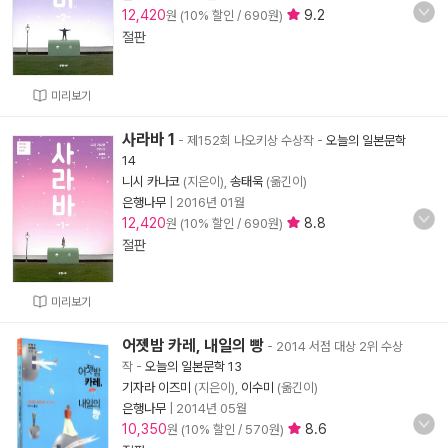
12,420
9.2
원 (10% 할인 / 690원)
절판
미리보기
사라바 1
- 제152회 나오키상 수상작
-
오늘의 일본문학
14
니시 카나코
(지은이),
송태욱
(옮긴이)
은행나무
|
2016년 01월
12,420
8.8
원 (10% 할인 / 690원)
절판
미리보기
어젯밤 카레, 내일의 빵
- 2014 서점 대상 2위 수상
작
-
오늘의 일본문학 13
기자라 이즈미
(지은이),
이수미
(옮긴이)
은행나무
|
2014년 05월
10,350
8.6
원 (10% 할인 / 570원)