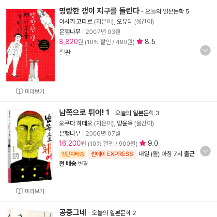
명랑한 갱이 지구를 돌린다
-
오늘의 일본문학 5
이사카 고타로
(지은이),
오유리
(옮긴이)
은행나무
|
2007년 03월
8,820
8.5
원 (10% 할인 / 490원)
절판
미리보기
남쪽으로 튀어! 1
-
오늘의 일본문학 3
오쿠다 히데오
(지은이),
양윤옥
(옮긴이)
은행나무
|
2006년 07월
16,200
9.0
원 (10% 할인 / 900원)
내일 (월) 아침 7시
출근
양탄자배송
썬데이 EXPRESS
전 배송
변경
미리보기
공중그네
-
오늘의 일본문학 2