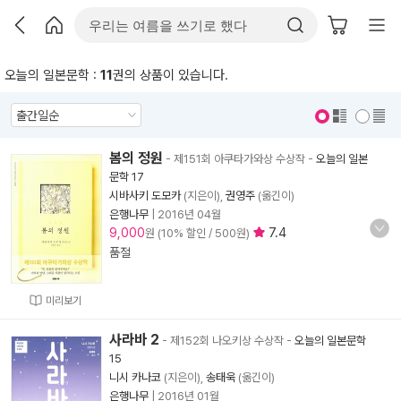
오늘의 일본문학 :
11
권의 상품이 있습니다.
표지 보기
표지 안보기
봄의 정원
- 제151회 아쿠타가와상 수상작
-
오늘의 일본
문학 17
시바사키 도모카
(지은이),
권영주
(옮긴이)
은행나무
|
2016년 04월
9,000
7.4
원 (10% 할인 / 500원)
품절
미리보기
사라바 2
- 제152회 나오키상 수상작
-
오늘의 일본문학
15
니시 카나코
(지은이),
송태욱
(옮긴이)
은행나무
|
2016년 01월