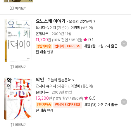
미리보기
요노스케 이야기
-
오늘의 일본문학 7
요시다 슈이치
(지은이),
이영미
(옮긴이)
은행나무
|
2009년 11월
11,700
9.1
원 (10% 할인 / 650원)
내일 (월) 아침 7시
출근
양탄자배송
썬데이 EXPRESS
전 배송
변경
미리보기
악인
-
오늘의 일본문학 6
요시다 슈이치
(지은이),
이영미
(옮긴이)
은행나무
|
2008년 01월
15,300
8.5
원 (10% 할인 / 850원)
내일 (월) 아침 7시
출근
양탄자배송
썬데이 EXPRESS
전 배송
변경
미리보기