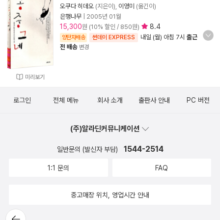
오쿠다 히데오
(지은이),
이영미
(옮긴이)
은행나무
|
2005년 01월
15,300
8.4
원 (10% 할인 / 850원)
내일 (월) 아침 7시
출근
양탄자배송
썬데이 EXPRESS
전 배송
변경
미리보기
로그인
전체 메뉴
회사 소개
출판사 안내
PC 버전
(주)알라딘커뮤니케이션
1544-2514
일반문의 (발신자 부담)
1:1 문의
FAQ
중고매장 위치, 영업시간 안내
뒤로가