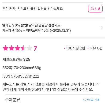
관심 저자, 시리즈의 출간 알림을 받아보세요
신청
알라딘 30% 할인! 알라딘 만권당 삼성카드
카드혜택 15% + 이벤트혜택 15% (~2025.12.31)
7
100자평 2편
리뷰 0편
세일즈포인트
325
352쪽
170*230mm
669g
ISBN 9788952781222
세트도서는 개별 서지 정보를 제공하지 못하는 경우가 있습니다. 각
권의 상세 페이지를 참고하시거나
1:1 상담
을 이용해 주십시오.
주제분류
신간알림 신청