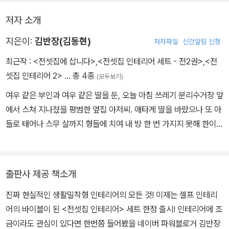
저자 소개
지은이:
김반장(김동현)
저자파일
신간알림 신청
최근작 :
<전셋집에 삽니다>
,
<전셋집 인테리어 세트 - 전2권>
,
<전
셋집 인테리어 2>
… 총 4종
(모두보기)
여우 같은 부인과 여우 같은 딸을 둔, 오늘 아침 쓰레기 분리수거장 앞
에서 스쳐 지나쳤을 평범한 옆집 아저씨. 애타게 딸을 바랐으나 또 아
들로 태어나 스무 살까지 형들에 치여 내 방 한 번 가지지 못해 한이
맺힌 셋째 아들로 자랐다. 어려서부터 미술에 재능을 보여 만화가를
꿈꾸던 유년 시절을 보내다가 현실에 맞춰 토목공학과에 진학한 후
야심 차게 건축공학과로 전과했으나, 현재는 만화와 미술, 토목과 건
출판사 제공 책소개
축 모두와 전혀 상관없는 일을 하면서 신기하게도 내 집도 아닌 전셋
진짜 현실적인 생활밀착형 인테리어의 모든 것! 이제는 셀프 인테리
집을 꾸며 어느덧 세 번째 책을 내게 되었다. 《전셋집 인테리어》 시리
어의 바이블이 된 <전셋집 인테리어> 세트 한정 출시! 인테리어에 조
즈가 베스트셀러에 등극하고 중국과 대만에 판권이 수출되는 등 인테
금이라도 관심이 있다면 한번쯤 들어봤을 네이버 파워블로거 김반장
리어의 변방으로 취급받던 남의 집 꾸미기를 인테리어계의 뜨거운 감