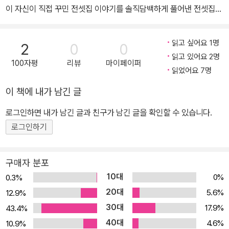
이 자신이 직접 꾸민 전셋집 이야기를 솔직담백하게 풀어낸 전셋집
자로 부상시키는 데 일조했다. 지금도 여전히 전셋집에 거주하며, 네
인테리어 시리즈! 출간 이후 많은 독자들의 사랑을 받은 데 대한 감사
이버 블로그 ’김반장의 이중생활‘을 통해 공감 가는 인테리어 노하우
의 의미로, 인테리어 소품으로 활용하기에도 손색없는 감각적인 디자
와 함께 소소한 일상을 자그마치 21년째(!) 공유하고 있다. 김반장의
읽고 싶어요 1명
2
0
0
인 케이스에 담아 좀 더 착한 가격의 한정판으로 출시되었다. 아직까
블로그 blog.naver.com/poderosa3
읽고 있어요 2명
100자평
리뷰
마이페이퍼
지 셀프 인테리어를 경험해보지 못한 노마드 족이라면, 합리적인 비
읽었어요 7명
용으로 셀프 리폼하는 노하우를 담은 <전셋집 인테리어>와 공간별
이 책에 내가 남긴 글
스타일링에 대한 비법을 담은 <전셋집 인테리어 2>를 통해, 자신이
꿈꾸던 집을 만들 수 있을 것이다. 언제 이사를 갈지 모르는 월세, 반
로그인하면 내가 남긴 글과 친구가 남긴 글을 확인할 수 있습니다.
전세, 전세… 내 집이 아니라면 인테리어 방법도 달라야 한다! 서점에
로그인하기
가면 수많은 인테리어 책들을 만날 수 있지만 그 속에 소개된 집은 대
부분 전문가의 손길이 닿거나 값비싼 자재와 가구들로 화려하게 꾸민
구매자 분포
공간이라 나와는 거리가 먼 이야기로 보인다. 그렇다고 구멍난 장판,
10대
0%
0.3%
들고 일어난 벽지, 시트지가 너덜너덜한 싱크대에, 칙칙한 몰딩과 변
20대
5.6%
12.9%
색된 스위치…. 남의 집이라고 해서 이런 슬픈 환경을 무조건 참고 살
30대
17.9%
43.4%
아야 하는 걸까? 언제 이사를 갈지 모르는 월세, 반전세, 전세를 인테
40대
리어하는 방법은 분명 달라야 한다. 가장 핵심적인 원칙은 움직일 수
4.6%
10.9%