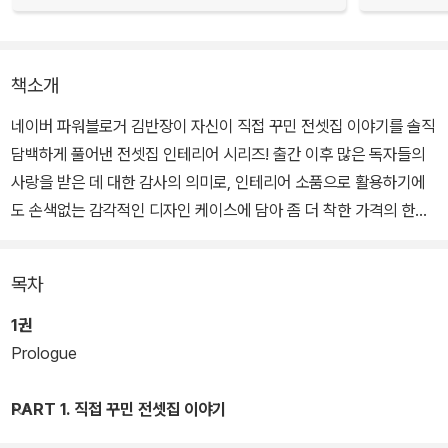
책소개
네이버 파워블로거 김반장이 자신이 직접 꾸민 전셋집 이야기를 솔직
담백하게 풀어낸 전셋집 인테리어 시리즈! 출간 이후 많은 독자들의
사랑을 받은 데 대한 감사의 의미로, 인테리어 소품으로 활용하기에
도 손색없는 감각적인 디자인 케이스에 담아 좀 더 착한 가격의 한정
판으로 출시되었다.
목차
아직까지 셀프 인테리어를 경험해보지 못한 노마드 족이라면, 합리적
인 비용으로 셀프 리폼하는 노하우를 담은 <전셋집 인테리어>와 공
1권
간별 스타일링에 대한 비법을 담은 <전셋집 인테리어 2>를 통해, 자
Prologue
신이 꿈꾸던 집을 만들 수 있을 것이다.
PART 1. 직접 꾸민 전셋집 이야기