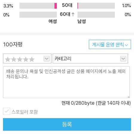
없는 것들에 대해서는 노력과 비용을 최소한으로 줄이고, 나중에 가
50대
1.0%
3.3%
져갈 수 있는 것들에는 비용과 노력과 아이디어를 투자하는 것이다.
60대
0%
0%
여성
남성
그래서 이 책은 기존의 인테리어하면 떠오르는 큰 공사를 제외하고
알찬 정보들을 모아 저렴한 비용으로 효과를 100% 볼 수 있는 방법
을 소개한다. 또한 집을 꾸미려고 할 때 걱정되는 점들(내 마음대로
100자평
게시물 운영 원칙
고치면 주인이 싫어하지 않을까, 내 집도 아닌데 돈을 적게 들이고 꾸
밀 수 있는 방법이 있을까, 어떤 집이 셀프 리폼하기 좋은 곳일까)에
카테고리
대해서도 저자의 경험에서 비롯된 합리적이고 명확한 답을 제시한다.
평범한 30대 샐러리맨이자 가장인 저자가 자신이 직접 경험해보고
유용했던 방법들을 독자들의 눈높이와 주머니 사정에 맞춰 똑부러지
게 정리해주므로, 인테리어 준비 과정과 작은 변화로 큰 효과를 볼 수
있는 리폼 방법, 수납과 장식 방법까지 셀프 인테리어의 모든 것을 배
현재
0
/280byte (한글 140자 이내)
울 수 있다. 페인트칠부터 맞춤 가구 만들기까지, 셀프 인테리어는 끊
스포일러 포함
임없이 진화한다! 생애 첫 집 꾸미기에 도전하는 사람이라면 당장 어
디서부터 뭘 어떻게 손대야 할지 막막할 것이다. 그래서 이 책은 가장
등록
기초적인 정리 작업부터 내 스타일과 공간에 딱 맞는 맞춤 가구 만들