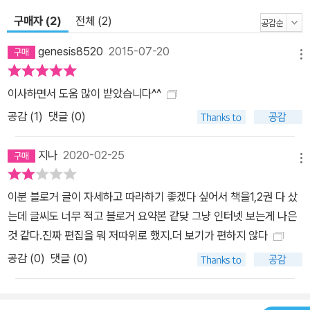
기까지, 난이도별 셀프 인테리어 방법을 모두 보여준다. 초보라면 기
구매자 (2)
전체 (2)
존 벽지 위에 페인트칠을 하고, 장판과 벽이 만나는 굽도리 부분에 나
무 패널을 간단하게 붙여 고급스럽게 마감하는 것만으로도 집 분위기
genesis8520
2015-07-20
메뉴
를 완전히 바꿀 수 있다. 또한 벽에 못 하나 박지 않고 와이어걸이를
이용해 액자를 거는 등 전셋집에 손상이 가지 않게 하면서도 저렴한
이사하면서 도움 많이 받았습니다^^
비용으로 효과는 100% 볼 수 있는 기발하고 놀라운 셀프 인테리어
공감 (
1
)
댓글 (0)
노하우를 배울 수 있다. 좀 더 내공 있는 고수라면, 늘어나는 살림에
딱 맞는 맞춤 가구 만들기에 도전해볼 수 있다. 집 크기는 정해져 있는
지나
2020-02-25
메뉴
데 살림은 자꾸만 늘어나니, 결국엔 여기저기 쑤셔 넣기 일쑤. 이런 사
태의 심각성을 깨달은 저자는 집안 곳곳에 맞춤 가구를 제작하여 공
이분 블로거 글이 자세하고 따라하기 좋겠다 싶어서 책을1,2권 다 샀
간을 효율적으로 활용한 사례를 제시한다. 김반장의 표현에 따르면
는데 글씨도 너무 적고 블로거 요약본 같닺 그냥 인터넷 보는게 나은
이것이 바로 좁은 집에 꼭 필요하다는 일명 ‘테트리스 인테리어’다. 기
것 같다.진짜 편집을 뭐 저따위로 했지.더 보기가 편하지 않다
존의 가구로 꾸미면 편하기야 하겠지만 공간이 딱딱 들어맞지 않아
공감 (
0
)
댓글 (0)
어설프게 남는 공간이 생기고, 또 눈높이에 맞는 가구는 너무 비싸서
엄두도 안 난다는 것. 이제 관심과 땀으로 하나하나 꾸며나간 현실적
인 공간 꾸밈에 대한 기록들을 통해 나만의 집 꾸미기에 도전해보자.