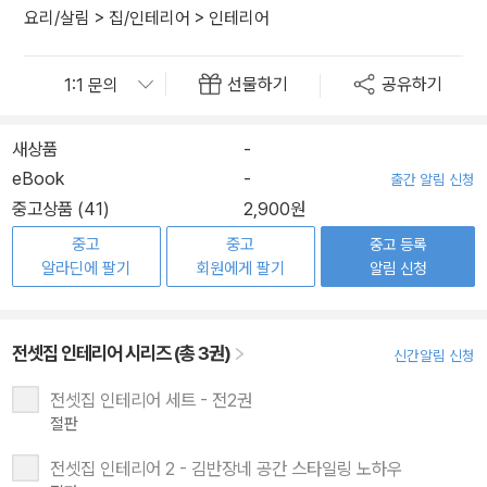
요리/살림
>
집/인테리어
>
인테리어
선물하기
공유하기
새상품
-
eBook
-
출간 알림 신청
중고상품 (41)
2,900원
중고
중고
중고 등록
알라딘에 팔기
회원에게 팔기
알림 신청
전셋집 인테리어 시리즈 (총 3권)
신간알림 신청
전셋집 인테리어 세트 - 전2권
절판
전셋집 인테리어 2 - 김반장네 공간 스타일링 노하우