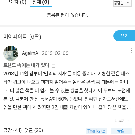
구매자 (0)
전체 (0)
등록된 평이 없습니다.
쓰기
마이페이퍼 (6편)
AgalmA
2019-02-09
메뉴
트렌드 속에는 내가 있다
2018년 11월 말부터 '밀리의 서재'를 이용 중이다. 이병헌 같은 대스
타가 광고에 나오고 책까지 읽어주는 놀라운 콘셉트! 때문에는 아니
고, 더 많은 책을 더 쉽게 볼 수 있는 방법을 찾다가 이 루트도 도전해
본 것. 덕분에 한 달 독서량이 50% 늘었다. 알라딘 전자도서관에도
읽을 만한 책이 꽤 많지만 2권 대출 제한이 있어 나 같이 많은 책을 병
렬로 읽는 사람들에게는 아쉬움이 있었다. '밀리의 서재'는 30권을 한
더보기
꺼번에 대출해서 볼 수 있다. 또 알라딘 전자도서관은 본투리드 알라
공감 (
41
)
댓글 (29)
딘 신한카드 이용자, 크레마 구매자만 볼 수 있는 좁은 플랫폼인 거 같