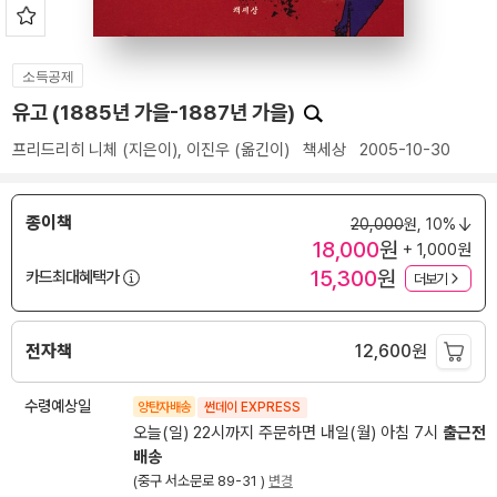
소득공제
유고 (1885년 가을-1887년 가을)
프리드리히 니체
(지은이),
이진우
(옮긴이)
책세상
2005-10-30
종이책
20,000
원,
10%
18,000
원
+ 1,000원
15,300
원
카드최대혜택가
더보기
전자책
12,600
원
수령예상일
양탄자배송
썬데이 EXPRESS
오늘(일) 22시까지 주문하면 내일(월) 아침 7시
출근전
배송
(중구 서소문로 89-31 )
변경