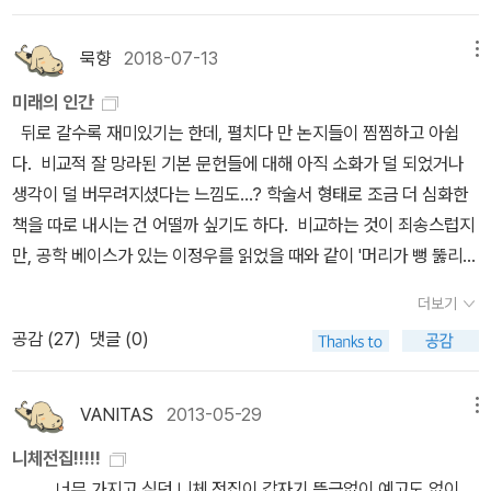
아 답답하고 아깝다.이 글은 '밀리의 서재'를 광고하기 위해 쓴 게 아
니다. '밀리의 서재'나 '예스24 북클럽'을 이용하다 보니 알라딘이 이
묵향
2018-07-13
메뉴
분야에 더 관심을 기울여야 하는 게 아닌가 싶어서 건의 & 조언으로
미래의 인간
올린 거다. 알라딘의 프로슈머로서ㅎㅎ;;김난도 外 『트렌드 코리아 2
뒤로 갈수록 재미있기는 한데, 펼치다 만 논지들이 찜찜하고 아쉽
019』에서도 말하고 있지만 요즘 사업의 가장 중요한 부분인 '콘셉
다. 비교적 잘 망라된 기본 문헌들에 대해 아직 소화가 덜 되었거나
트'를 알라딘이 '굿즈'로 잡고, 지금의 '굿즈' 시류에 너무 집중하고 있
생각이 덜 버무려지셨다는 느낌도...? 학술서 형태로 조금 더 심화한
는 거 아닌가 싶다. 커피 사업은 잘 추진하신 거 같지만. 예쁘고 쓸모
책을 따로 내시는 건 어떨까 싶기도 하다. 비교하는 것이 죄송스럽지
없는 쓰레기(흑흑, 이렇게 말하기 싫은데; 『트렌드 코리아 2019』에
만, 공학 베이스가 있는 이정우를 읽었을 때와 같이 '머리가 뻥 뚫리는
서도 그렇게 말하고;; 굿즈를 사는 사람들도 그렇게 말하며 울며 사고
느낌'은 아직 들지 않는다. 이것은 대중의 눈높이에 맞추어 쉽게 쓰느
있ㅎ;;)로 독자의 환심을 사는 단발성보다 제대로 된 전자책 북클럽을
더보기
냐의 문제가 아니다. 하지만 더 많은 반복을 통해 차이를 생성해내시
만들어 장기성을 마련하는 게 더 좋지 않을까. 책을 파는 온라인 서점
공감 (
27
)
댓글 (0)
기를 기대해본다. 들뢰즈 과타리를 어떻게 죽이느냐가 관건이겠다는
입장에서는 손익 계산이 매우 까다로운 부분이겠지만, 이미 밀리의
생각도 든다. (다음의 문장이 스포일러일 수도 있나?) 간단히 말해,
서재는 전자책을 읽으면서 책도 구매할 수 있도록 유도하고 있다. 굿
계산기계요, 논리함수인 컴퓨터는, 자기 파괴 위험을 감수하는 무작
VANITAS
2013-05-29
메뉴
즈 때문에 종이책 사는 사람이 쉬이 사라지진 않을테니 종이책 판매
위성(차이, 난수)을 스스로 창조하지 못하기 때문에, 혹은 스스로 탐
시장성은 어느 정도 확보한 상태 아닌가ㅎㅎ;음악이 연주회에서 레코
니체전집!!!!!
험하지 못하기 때문에, 초인공지능은 도래하지 않을 것이라는 결론이
드로 테이프로 시디로 mp3로 스트리밍으로 유튜브로 수용이 확장됐
너무 가지고 싶던 니체 전집이 갑자기 뜬금없이 예고도 없이..