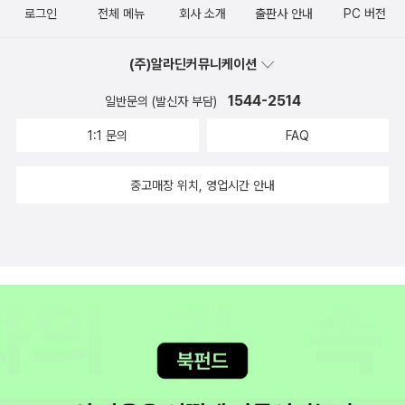
자들이 생겨나기 시작했는데, 그 무렵 <발터 벤야민의 문예이론>, <
로그인
전체 메뉴
회사 소개
출판사 안내
PC 버전
책들 저 시리즈 중 미셸 우엘벡 첫 소설 『투쟁 영역의 확장』은 예전에
라투스트라는 이렇게 말했다' 등 대표작은 재번역했다. 국내에는 니
현대사회와 예술> 등 몇 권의 역서가 출간된 바 있다. 하지만 중역본
읽어서 뺐는데 그 책도 좋아요 :)​오늘은 카를로 로벨리 『모든 순간의
체 전집이 두 차례 출판돼 니체 붐을 이끈 바 있다. 1969년 휘문출판
의 한계를 벗어나지 못한 경우도 있었고, 얼마 후 이러한 번역작업도
(주)알라딘커뮤니케이션
물리학』 완독~ 『보이는 세상은 실재가 아니다』보다 좀 평이했다. 대
사가 국내 처음으로 니체전집(전5권)을 출간했고, 이어 82년에 청하
뚝 끊겼다. 이후 벤야민의 저서보다는 2차 연구서들이 소개되기에 바
중과학서로는 나쁘지 않았다.​밀리의 서재 탐험 순항 중⛴취향 타면
출판사에서 두 번째로 니체전집(전10권)을 펴냈다. 순서로 보면 3번
1544-2514
일반문의 (발신자 부담)
빴다. 즉 국내에선 미국을 통해 들어온 벤야민을 맛봐야 했으며, 모더
서 책 많이 읽는 사람에겐 책이 좀 부족한 듯도. 어디든 완벽하게 만족
째인 책세상판은 기존 번역의 오류를 바로잡았다. 국내 니체 번역의
니티 담론에서 매우 중요한 위치를 점하고 있음에도 신비스럽고 난해
1:1 문의
FAQ
하긴 어렵군. ​ 3한 달 무료로 끝낼 곳이 아니군요. 돈 주고 산 종
가장 큰 오류는 '초인'(超人)이란 용어. 모더니즘이 절대성을 강조했
한 이론가로 취급됐었다. 그러던 차에 올해 벤야민이 “나의 투쟁, 나
이책, e book도 상당히 많이 보이고ㅜㅜ! 수전 팔루디 『백래시』도
다면, 포스트모더니즘은 상대성과 차이를 내세운다. 절대성의 정점엔
의 모든 사상의 무대이다”라고 말한 13년간의 역작 <아케이드 프로
중고매장 위치, 영업시간 안내
있고!앞으로 책 사는 거 줄이고 밀리의 서재 애용을!내 굿즈 탐욕에 위
서양의 하느님(神)이 존재한다. 니체는 그 신을 부정했다. 그것은 20
젝트>가 나온 것. 더불어 <벤야민의 모스크바 일기>(김남시 옮김, 그
기가;;;e book의 이 기세면 중고책도 꽤 위기.짐작대로(?) 안 팔리는
00년 넘게 쌓여온 서양 형이상학 전통을 부수는 망치질이었다. 나아
린비)와 2차 연구서 <발터 벤야민과 메트로폴리스>(그램 질로크 지
철학서, 역사서 이런 것들이 종이책 시장에 어르신으로 남을 듯. 언제
가 신으로 대표되는 기성 체제에 대한 비판을 내포하고 있다. 책세상
음, 노명우 옮김, 효형)도 출간됐다.-하지만 문제는 역시 번역의 質이
까지? 4엠마뉘엘 카레르 책이 또 있길래 잽싸게 등록해밤새
판은 '초인'의 원어였던 독일어'위버멘쉬'(?bermensch)를 그대로
다. 사실 <아케이드 프로젝트>의 번역자는 벤야민 전공자가 아니며,
『겨울 아이』 다 읽었는데 이 겨울에 딱입니다. 환상과 잔인한 현실을
사용했다. 신을 부정한 니체에게 초월성의 의미가 강한 '초인'은 부적
영어전공자라는 점에서 연구자들의 신뢰를 얻고 있지 못하다. “영어
이토록 멋지게 앙상블 하다니! ★★★★★👍카레르 책 중 가장 읽
절한 언사였기 때문이다. '위버멘쉬'는 형이상학적 미몽에 쌓인 기존
중역의 혐의가 제기되며 향후 번역 논쟁의 여지가 충분히 있다”라는
고 싶었던 『리모노프』 도 엄청 기대됨~ 리뷰 쓸 여유도 없이 바로 다
의 인간을 넘어서는 새로운 인간형이라는 뜻으로 니체가 만든 말이
게 몇몇 전공자들 견해다. 어쨌든 논쟁의 불씨를 안고 있는 가운데, 벤
음 책 읽기 들어감ㅋㅋ​한국문학 K-픽션 시리즈는 책장이 모자라 추가
다. '권력에의 의지'라 했던 기존의 번역도 '힘에의 의지'로 수정했다.
야민의 다른 주 저서들의 번역에 전공자들의 박차가 가해지고 있다.
를 못하고 있는 상황😂 틈틈이 읽어야겠네요~​마르쿠스 가브리엘
독일어 '마흐트'(Macht)는 니체에게 자연 전체를 지배하는 힘을 가