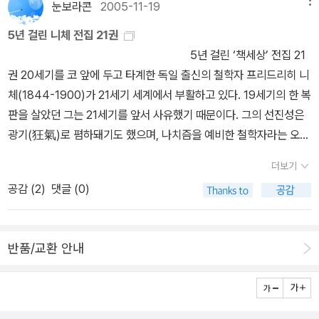
인가>)도 마찬가지 맥락이다. 베르그손 저서도 두권(<물질과 기억>,
눈보라콘
2005-11-19
메뉴
할 수는 없었다. 하와는 곧바로 금지된 열매를 아담과 함께 나누어 먹
<창조적 진화>) 번역됐고 헤겔(<정신현상학 1~2>, <청년헤겔의 신
었다. 아담에게도 자의식이 생겼다. 작은 변화가 일어났다. 태초부터
5년 걸린 니체 전집 21권
학론집>) 역시 시장에서 인기가 별로 없는 것과는 별도로 꾸준히 번
남성의 자의식은 여성이 만들어 준 것이다. 남성이 맡은 일을 제대로
5년 걸린 ‘책세상’ 전집 21
역되는 중이며, 칸트(<윤리형이상학 정초> 외)도 마찬가지로 전공자
하지 못했을 때 여성은 남성을 거부하는 방식으로 남성의 자의식을
권 20세기를 코 앞에 두고 타계한 독일 출신의 철학자 프리드리히 니
들이 나서서 완성된 그림을 위해 내달리는 중이다.이 원전 번역서들
깨운다. 때로는 망신 주기 방식을 쓸 때도 있다. 출산이라는 원초적인
체(1844-1900)가 21세기 세계에서 부활하고 있다. 19세기의 한 복
의 특징은 기사에서의 지적대로 '해당전공자'들의 노작이라는 점이다.
역할을 맡고 있는 여성이 이런 식으로 남성을 자극하는 것은 이상한
판을 살았던 그는 21세기를 앞서 사유했기 때문이다. 그의 선진성은
칸트, 헤겔, 니체, 하이데거, 베르그손(베르그송)등 사유의 거장들의
일이 아니다. 오히려 그렇게 하지 않는 것이 더 이상하다. 자극을 통해
광기(狂氣)로 폄하돼기도 했으며, 나치즘을 예비한 철학자라는 오해
주저들이 계속한국어로 옷을 갈아입고 있는 추세는 말할 것도 없이
남성의 자의식을 일깨우는 여성의 능력은 원시적이지만 여전히 강력
를 받기도 했다. 그가 되살아나기 시작한 것은 20세기 후반 프랑스
반가운 일이다. 다만, <정신현상학>의 경우, 노학자가 세 차례나 개
더보기
한 자연의 힘이다.'​전세계적으로 열광하는 책이라니 슬프고 기막히기
현대철학자들에 의해서였다. 들뢰즈, 데리다, 푸코 등은 니체를 탈근
정 번역서를 내는 동안에 젊은전공자들이 한번도 손을 거들지 못했다
공감 (
2
)
댓글 (0)
까지. 이런 책이 올해의 책으로 선정되고...😩😥 정식 리뷰를 써서 내
대주의(포스트모더니즘)의 기반을 놓은 현대 철학자로 재평가했다.
는 것은 부끄러운 일이면서 의아한 일이다. 우리는 아직 우리 세대의
에너지를 소모해야 하는지. 이걸 다 읽어 말아....휴, 한숨. ​ 2 나 무
'니체 다시 읽기'는 프랑스를 넘어 전세계로 확산됐다. 한국 학계와 출
정신현상학을 갖고 있지 않은 것이기에 그러하다(가질 필요가 없는
슨 야매 MD? ㅋㅋ내가 읽을 책 찾는 김에 겸사겸사페르난두 페소아
판계도 이런 흐름에 뒤지지 않는다. 최근 책세상 출판사가 내놓은 '니
것일까?). -그런 가운데, 최근 붐을 이루려는 조짐을 보이는 것이 발
반품/교환 안내
관련 책은 꼭 다 읽고 싶다ㅋ!내가 안 가지고 있는 판본 『불안의 서』가
체 전집'의 경우 21권의 방대한 분량이다. 니체 관련 저작 출판의 결
터 벤야민의 저술 번역이다. 올해 드디어 그의 주저인 <아케이드 프
있다니! 조만간 사서 비교해 보려고 했는데 횡재!!! 책 사놓고 못 읽고
정판이라할 만한 작업이다. 이 전집은 니체 정본으로 평가받는 독일
로젝트>(조형준 옮김, 새물결) 1차분 2권이 번역되어 나온 것. 벤야
있던 분에겐 더욱 반가울~~~ e book으로 사려고 해도 꽤 고가~배
발터 데 그루이터사가 펴낸 '니체비평전집'을 완역했다. 그동안 번역
민은 1980년대 초 프랑크푸르트 학파가 소개되면서 국내에서 연구
수아 작가 책과 그의 번역 책이 e book으로 다수 있어서 반갑~열린
된 적이 없던 니체의 유고집이 12권이나 포함된 것도 자연스럽다. '차