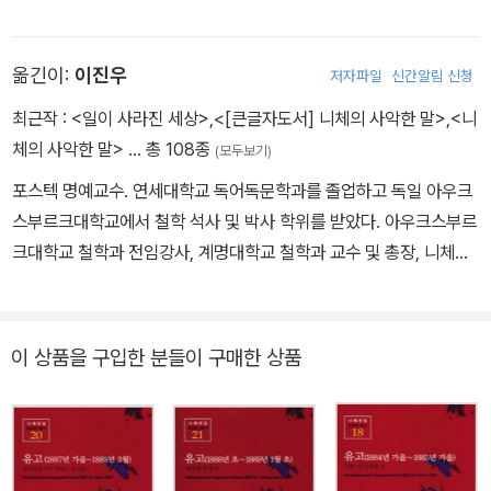
스피노자의 무신론적 사상에 감화되어 신학을 포기했다. 이후 본대학
교와 라이프치히대학교에서 언어학과 문예학을 전공했는데 박사 논
옮긴이:
이진우
저자파일
신간알림 신청
문을 제출하기 전에 이미 명문대인 스위스 바젤대학교에 초빙될 만큼
뛰어난 학생이었다. 1869년부터 스위스 바젤대학교에서 고전문헌학
최근작 :
<일이 사라진 세상>
,
<[큰글자도서] 니체의 사악한 말>
,
<니
교수로 일하던 그는 1879년 건강이 악화되면서 교수직을 그만두었
체의 사악한 말>
… 총 108종
(모두보기)
다. 편두통과 위통에 시달리는 데다가 우울증까지 앓았지만 10년간
포스텍 명예교수. 연세대학교 독어독문학과를 졸업하고 독일 아우크
호텔을 전전하며 저술 활동에 매진했다. 겨울에는 따뜻한 이탈리아에
스부르크대학교에서 철학 석사 및 박사 학위를 받았다. 아우크스부르
서 여름에는 독일이나 스위스에서 지내며 종교, 도덕 및 당대의 문화,
크대학교 철학과 전임강사, 계명대학교 철학과 교수 및 총장, 니체전
철학 그리고 과학에 대한 비평을 썼다. 그러던 중 1889년 초부터 정
집 편집위원, 한국 니체학회 회장, 포스코교육재단 이사장, 포스텍 인
신이상 증세에 시달리다가 1900년 바이마르에서 생을 마감했다. 니
문사회학부장, 포스텍 인문기술융합연구소 소장, 한국 철학회 회장
체는 인간에게 참회, 속죄 등을 요구하는 기독교적 윤리를 거부했다.
등을 역임했다. 현재 포스텍 명예교수다. 니체 철학 최고의 권위자로,
이 상품을 구입한 분들이 구매한 상품
본인을 ‘망치를 든 철학자’라고 부르며 규범과 사상을 깨려고 했다.
니체가 그랬듯 인간 실존을 둘러싼 문제들에 대해 끊임없이 답을 찾
“신은 죽었다. 우리가 신을 죽였다”라고 한 그는 인간을 끊임없이 능
고 있다. 『니체의 사악한 말』 『화내며 살기엔 인생이 너무 짧다』 『AI
동적으로 자신의 삶을 창조하는 주체와 세계의 지배자인 초인(超人)
시대의 소크라테스』 『전쟁은 일어나지 않는다는 착각』 『개인주의를
에 이를 존재로 보았다. 초인은 전통적인 규범과 신앙을 뛰어넘어 새
권하다』 『균형이라는 삶의 기술』 『인생에 한번은 차라투스트라』 『한
로운 가치를 만들어내는 인간을 의미한다. 니체의 이런 철학은 바로