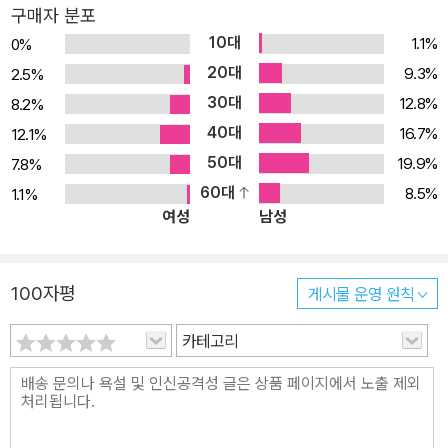
구매자 분포
죽었다.
10대
1.1%
0%
20대
9.3%
2.5%
30대
12.8%
8.2%
40대
16.7%
12.1%
50대
19.9%
7.8%
60대
8.5%
1.1%
여성
남성
100자평
게시물 운영 원칙
카테고리