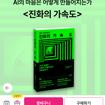
현재 최성만 이화여대 교수, 윤미애 중앙대 강사, 김영옥 한국여성개
『왜 세계는 존재하지 않는가』 저는 종이책으로 가지고 있고 리뷰도
리키는 용어였기 때문이다. 편집위원으로 정동호(충북대, 위원장).이
발원 연구원이 뜻을 모아 주어캄프판 10권을 출간계획하고 있는데,
썼지만 e book으로 또 읽어 볼 생각. 좋은 책이니 꼭 읽어 보세요. 지
진우(계명대).김정현(원광대) 교수와 백승영(서울대 철학사상연구
늦어도 내년 1월 내에 <일방통행로>와 <사유이미지> 등 3권이 도서
젝도 격찬한 떠오르는 샛별 철학자ㅎ 5『How to Read 』 이 시
소) 박사가 참여해 5년 넘게 진행된 완역 작업을 이끌었다. 배영대 기
출판 길에서 출간될 예정이라 한다. 이들은 아포리즘에 관한 벤야민
리즈 저는 다 소장하고 있는데 좋은 책이죠. 다 읽기 버겁다면(다...당
자/ 중앙일보 2005.11.18
의 주저로 파격적인 실험을 보여주고 있고 국내엔 처음 소개된다. 앞
연하지 않은가! 버럭💢) 슬라보예 지젝의 유명세가 시작된 『 How t
으로 1년에 3권씩 벤야민 번역서가 출간될 계획이다. 벤야민에 대해
o Read 라캉』 이라도 읽어보세요.지그문트 바우만 『유동하는 공포』
서라면 한 해 동안 남못지 않게 주절거린 터여서 군말을 덧붙이기가
아직 안 읽었는데 이 책도 서둘러 봐야 할 듯. 앨리스 먼로 소설 『미움
쑥쓰럽다. <아케이드 프로젝트>의 경우 아직 나머지 절반이 출간되
우정 구애 사랑 결혼』 도! 아 바빠;;; 6와항항~ 밀리의 서재 작가
지 않았지만올해의 '사건'이라고 할 만한 번역이다. 중역본 논란은 전
특집이최근 내 관심 작가로 집중하고 있는 엠마뉘엘 카레르! 열린책
공자들이 알아서 해결해야 할 문제일 텐데(원전역이라고 해서 무조건
들, 고마워요💕『적 』, 『겨울 아이』 , 『리모노프』, 『나 아닌 다른 삶』다
'질'이 보장되는 건 아니다), 내년에 출간예정이라는 벤야민 전집에 기
읽고 아쉬워서 도서관에 안 읽은 그의 소설 『러시아 소설』이 유일하
대를 걸어본다. 한가지 유감스러운 건번역의 문제점을 제기한 '전공
게 있길래 빌려 읽으려 했는데『왕국』(알쓸신잡3, 김영하 추천도서) ,
자'의 <발터 벤야민과 메트로폴리스> 번역이 그만한 수준을 전혀 보
『콧수염』 도 드디어 밀리의 서재에 등장!이것까지 읽으면 국내 번역
뒤로가
여주지 못한다는 점(영어를 직접 옮길 게 아니라 독역본을 중역했어
기
된 카레르 소설 전작 읽기 완료닷😭 올해 다 가기 전에 열심히 읽어
야 했을까?). -고대철학 부문에서 <소크라테스 이전 철학자들의 단
야지! 카레르 소설은 다 별 ★★★★ 이상임~ 꼭 읽으시오☆와와~
편 선집>(김인곤 외 옮김, 아카넷) 번역 역시 국내 학계에 ‘반가운’ 소
보관함담기
선물하기
장바구니
구매하기
12월 올해 최다 독서의 달이 될 듯!과연 마지막 독서는 무슨 책이???
선물하기