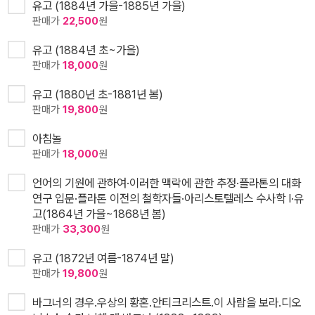
유고 (1884년 가을-1885년 가을)
판매가
22,500
원
유고 (1884년 초~가을)
판매가
18,000
원
유고 (1880년 초-1881년 봄)
판매가
19,800
원
아침놀
판매가
18,000
원
언어의 기원에 관하여·이러한 맥락에 관한 추정·플라톤의 대화
연구 입문·플라톤 이전의 철학자들·아리스토텔레스 수사학 I·유
고(1864년 가을~1868년 봄)
판매가
33,300
원
유고 (1872년 여름-1874년 말)
판매가
19,800
원
바그너의 경우.우상의 황혼.안티크리스트.이 사람을 보라.디오