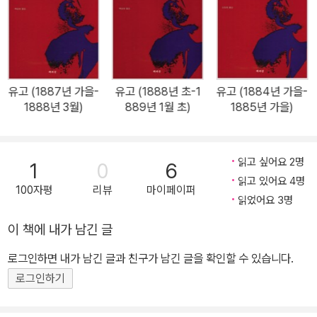
나 아렌트의 정치 강의』 『니체: 알프스에서 만난 차라투스트라』 『의
《차라투스트라는 이렇게 말했다》로 집대성됐고 철학은 철학 분야를
심의 철학』 『니체의 인생 강의』 등 다수의 저서를 집필했고, 『공산당
넘어 실존주의와 포스트모더니즘에까지 영향을 크게 미쳤다. 《비극
선언』 『인간의 조건』 『글로벌 위험사회』 『권력에의 의지』 『차라투스
의 탄생》(1872)에서 생의 환희와 염세, 긍정과 부정 등을 예술적 형
트라는 이렇게 말했다』 등을 우리말로 옮겼다. 다양한 매체를 통해 대
이상학으로 고찰했으며, 《반시대적 고찰》(1873~1876)에서는 유럽
중에게 철학으로 사유하는 힘을 전하고 있다.
문화에 대한 회의를 표명하고, 위대한 창조자인 천재를 문화의 이상
유고 (1887년 가을-
유고 (1888년 초-1
유고 (1884년 가을-
1888년 3월)
889년 1월 초)
1885년 가을)
으로 하였다. 이 사상은 《인간적인, 너무나 인간적인》(1878~1880)
에서 더 한층 명백해져, 새로운 이상에의 가치 전환을 시도하기에 이
른다. 《여명》(1881) 《즐거운 지혜》(1882)에 이어 《차라투스트라는
읽고 싶어요 2명
1
0
6
이렇게 말했다》(1883~1885)를 펴냈는데 ‘신은 죽었다’라고 함으로
읽고 있어요 4명
써 신의 사망에서 지상의 의의를 말하고, 영원회귀에 의하여 긍정적
100자평
리뷰
마이페이퍼
읽었어요 3명
인 생의 최고 형식을 보임은 물론 초인의 이상을 설파했다. 이 외에
이 책에 내가 남긴 글
《선악의 피안》(1886) 《도덕의 계보학》(1887)에 이어 《권력에의
의지》를 장기간 준비했으나 정신이상이 일어나 미완으로 끝났다. 니
로그인하면 내가 남긴 글과 친구가 남긴 글을 확인할 수 있습니다.
체는 1889년 1월 3일 이탈리아의 토리노에서 발작을 일으킨 뒤부터
로그인하기
어머니와 함께 예나에서 거주했다. 어머니가 죽자 여동생 엘리자베트
가 니체를 바이마르로 옮겼고, 그는 1900년 8월 25일 바이마르에서