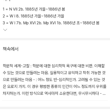
말년의 절망적인 투병 생활에 들어가기 직전의 니체의 모습을 보여주
는 이 유고들은 심리학, 도덕, 형이상학, 종교, 예술, 정치 등 다양한
1 = N Ⅶ 2b. 1885년 가을~1886년 봄
분야에 대해 니체가 사유한 단상들을 담고 있을 뿐만 아니라 일상생
2 = W Ⅰ 8. 1885년 가을~1886년 가을
활에서 느끼는 상념도 엿보게 한다.
3 = W Ⅰ 7b. Mp ⅩⅥ 2b. Mp ⅩⅥ 1b. 1886년 초~1886년 봄
이 책에서 니체는 전통 형이상학을 인과주의로 규정하면서 이 인과주
의를 해체해야 한다는 주장을 분명하게 피력하고 있다. 즉 니체는 전
책속에서
통 형이상학이라는 거대한 체계를 파괴하고 해체하는 동시에 세계에
대한 새로운 해석을 시작하고자 하는 것이다.
학문적 세계-고찰 : 학문에 대한 심리학적 욕구에 대한 비판. 이해할
수 있는 것으로 만들려는 마음. 실용적이고 유익하고 착취 가능한 것
으로 만들려는 마음 - : 어느 정도 반-심리적인가. 고려될 수 있는 것
은 오로지 가치. 이 경우 평범한 종류의 인간이 어느 정도까지 우위를
차지하는가. 이런 방식으로 역사마저 소유한다면, 무시무시하다 - 우
월하는 자, 심판하는 자의 왕국, 그는 어떤 본능을 승화시키는가! - 본
문 319쪽에서