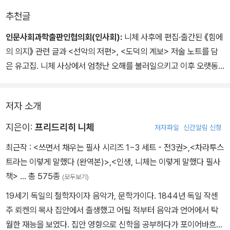
추천글
인문사회과학출판인협의회(인사회):
니체 사후에 편집·출간된 《힘에
의 의지》 관련 글과 <선악의 저편>, <도덕의 계보> 저술 노트를 담
은 유고집. 니체 사상에서 엄청난 오해를 불러일으키고 이후 오랫동
안 오용된 개념인 ‘힘에의 의지’에 관한 니체 자신의 의도를 엿볼 수
있다.
저자 소개
지은이:
프리드리히 니체
저자파일
신간알림 신청
최근작 :
<쓰면서 채우는 필사 시리즈 1~3 세트 - 전3권>
,
<차라투스
트라는 이렇게 말했다 (완역본)>
,
<인생, 니체는 이렇게 말했다 필사
책>
… 총 575종
(모두보기)
19세기 독일의 철학자이자 음악가, 문학가이다. 1844년 독일 작센
주 뢰켄의 목사 집안에서 출생했고 어릴 적부터 음악과 언어에서 탁
월한 재능을 보였다. 집안 영향으로 신학을 공부하다가 포이어바흐와