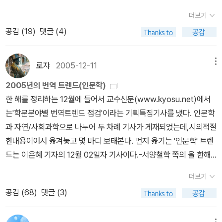
해 보기로~유발 하라리나 유시민같이 유명 저자 책은 이미 읽었거나
더보기
책을 갖고 있는 데다 베스트셀러나 쉬운 책 위주로 짜여 있어서 원하
공감 (
19
)
댓글 (4)
는 책 찾는 것도 꽤나 일이다😑​전자책은 손쉽게 접근만 가능하다면
구매나 대여나 큰 차이 없다고 생각한다. 소장하면 여러 번 읽을 거 같
지만 매일 쏟아져 나오는 책 속에서 사실상 그리 잘 되지도 않고. 밑줄
로쟈
2005-12-11
메뉴
긋기 체크, 리뷰 쓰기 등 읽은 뒤처리만 잘 한다면야 대여가 훨씬 경제
2005년의 번역 트렌드(인문학)
적이다. 그래서 지속적으로 이용할 내실 있는 플랫폼이 중요. 교보나
한 해를 정리하는 12월에 들어서 교수신문(www.kyosu.net)에서
yes24 북클럽은 이 시류를 잘 읽었다고 보는데 알라딘 서점도 대응
는'학문분야별 번역트렌드 점검'이라는 기획특집기사를 냈다. 인문학
이 필요하리라 본다. 🚫 주의도서조던 피터슨 『12가지 인생의 법
과 자연/사회과학으로 나누어 두 차례 기사가 게재되었는데,시의적절
칙』읽더라도 비판적으로! 매우 신중을 요함!​불안해하며 읽기 시작했
한내용이어서 옮겨놓고 몇 마디 보태본다. 먼저 옮기는 '인문학' 트렌
는데전형적인 미국식 자기계발서​진화론, 생물학, 뇌과학, 사회학, 문
드는 이은혜 기자의 12월 02일자 기사이다.-서양철학 쪽의 올 한해
학 많은 걸 가져오고 있고 새겨 들을 내용도 있지만 종교 나오니 다 무
번역물들을 훑어보면, 그간 해당전공자들이 전집, 선집번역을 비롯
너지는 비합리, 궤변이 느껴진다.도교 등 여타 종교 비교로도 합리화
더보기
한 사상가의 사상을 모두 번역해내겠다는 의지에서 연속적으로 이어
하나 허점만 더 커질 뿐. 하버드대 교수였다는 게 무색. 이 많은 정보
공감 (
68
)
댓글 (3)
지는 작업들이 많았다. ‘니체 전집’의 완간(2, 6, 9, 12, 19권은 올해
소스들이 아깝다. 이 재료로 이렇게 만들다니.심리학으로 제발 이러
출간)이 대표적인 예이고, 하이데거의 번역(<이정표>, <사유란 무엇
지 마세요ㅜㅜ​📎 '명석한 의식을 갖게 된 여성이 몽매한 남자를 용납