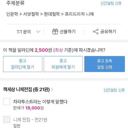
주제분류
신간알림 신청
인문학
>
서양철학
>
현대철학
>
프리드리히 니체
선물하기
공유하기
이 책을 알라딘에
2,500
원 (
최상
기준)에 파시겠습니까?
중고
중고
중고 등록
알라딘에 팔기
회원에게 팔기
알림 신청
책세상 니체전집 (총 21권)
신간알림 신청
차라투스트라는 이렇게 말했다
판매가
18,000
원
니체 전집 - 전21권
절판