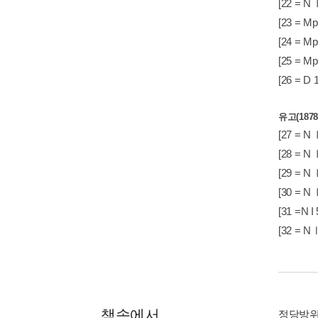
[22 = N
[23 = M
[24 = M
[25 = M
[26 = D
유고(1878
[27 = N
[28 = N
[29 = N
[30 = N
[31 =N 
[32 = N
책속에서
정당방위의