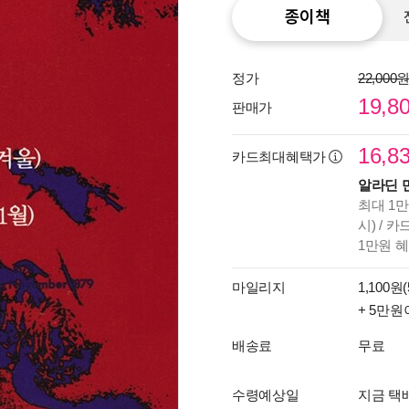
종이책
정가
22,000
19,8
판매가
16,8
카드최대혜택가
알라딘 
최대 1만
시) / 
1만원 
마일리지
1,100원(
+ 5만원
배송료
무료
수령예상일
지금 택