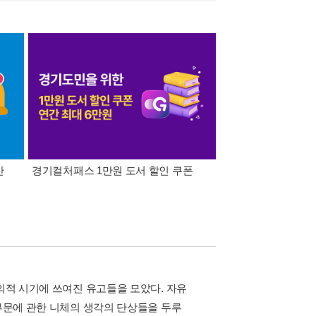
간
경기컬처패스 1만원 도서 할인 쿠폰
삼성카드가 쏜다! 알라
주의적 시기에 쓰여진 유고들을 모았다. 자유
 부문에 관한 니체의 생각의 단상들을 두루