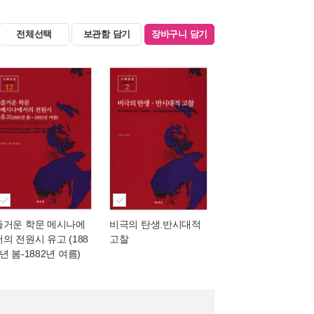
전체선택
보관함 담기
장바구니 담기
즐거운 학문 메시나에
비극의 탄생.반시대적
서의 전원시 유고 (188
고찰
년 봄-1882년 여름)