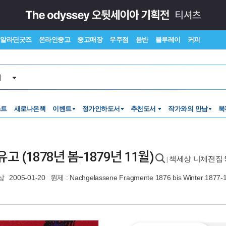
알라딘굿즈
온라인중고
중고매장
우주점
음반
블루레이
커피
서
스트
새로나온책
이벤트
정가인하도서
추천도서
작가와의 만남
북
유고 (1878년 봄-1879년 11월)
책세상 니체전집 
|
상
2005-01-20
원제 : Nachgelassene Fragmente 1876 bis Winter 1877-