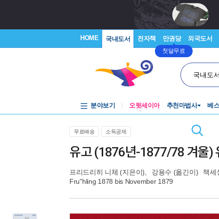
HOME
전자책
만권당
외국도서
국내도서
첫달무료
국내도
분야보기
오뒷세이아
추천마법사
베
무료배송
소득공제
유고 (1876년-1877/78 겨울) 
프리드리히 니체
(지은이),
강용수
(옮긴이)
책세
Fru"hling 1878 bis November 1879