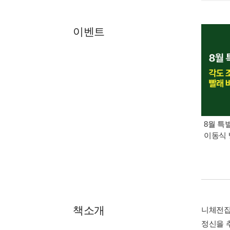
이벤트
8월 특
이동식 
책소개
니체전집
정신을 