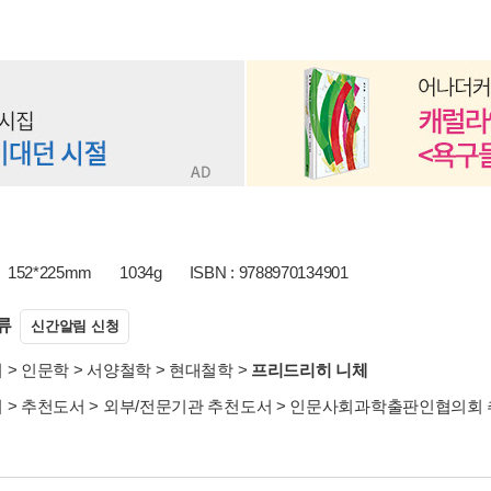
152*225mm
1034g
ISBN : 9788970134901
류
신간알림 신청
서
>
인문학
>
서양철학
>
현대철학
>
프리드리히 니체
서
>
추천도서
>
외부/전문기관 추천도서
>
인문사회과학출판인협의회 추