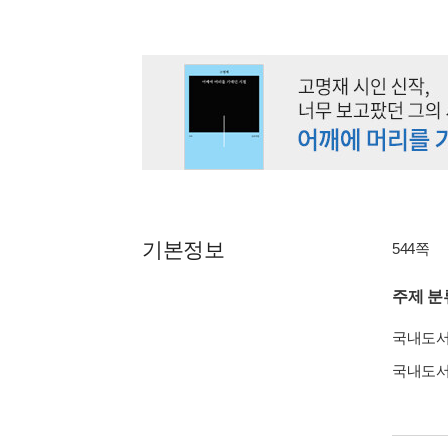
기본정보
544쪽
주제 분
국내도
국내도