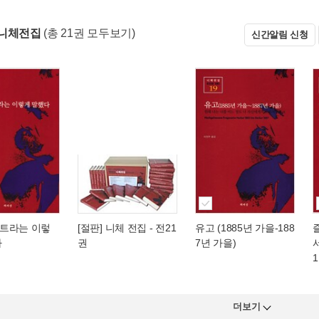
 니체전집
(총 21권 모두보기)
신간알림 신청
트라는 이렇
[절판] 니체 전집 - 전21
유고 (1885년 가을-188
다
권
7년 가을)
1
더보기