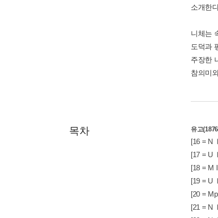
소개한다
니체는 
도덕과 
주장한 
참의미와
목차
유고(1876
[16 = N 
[17 = U
[18 = M 
[19 = U
[20 = M
[21 = N