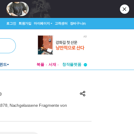
로그인
회원가입
마이페이지
고객센터
장바구니
(0)
투비컨티뉴드
펀드
북플
서재
창작플랫폼
투비컨티뉴드
9
1878, Nachgelassene Fragmente von