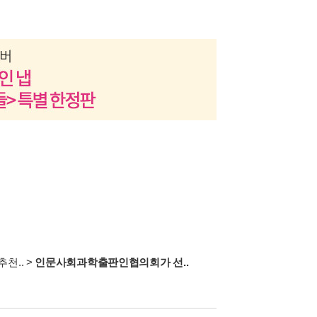
천..
>
인문사회과학출판인협의회가 선..