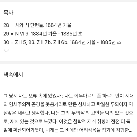
이 실렸다.
목차
1884년 가을부터 1885년 가을까지 니체는 <차라투스트라는 이렇
28 = 시와 시 단편들. 1884년 가을
게 말했다>의 제4부를 완성했다. 그 이후 니체는 출판과 경제의 어려
29 = N Ⅵ 9. 1884년 가을 - 1885년 초
움, 자신의 사상에 대한 사람들의 몰이해로 인해 심리적 우울증을 겪
30 = Z Ⅱ 5, 83. Z Ⅱ 7b. Z Ⅱ 6b. 1884년 가을 - 1885년 초
기도 했다. 책은 1884년 가을에서 1885년 가을 동안 쓰인 글을 묶
었으며, 이 시기의 저작 계획, 지적 체험, 일상 생활 등을 담았다.
책속에서
책은 시를 통해 사상을 표현하려는 니체의 시도와 '정오와 영원성의
사상'에 대한 핵심적인 내용을 담았다. 또한 니체의 몸 철학의 기본적
인 테제들이 소개되었을 뿐만 아니라 니체의 초기 저서부터 후기 저
그 당시 나는 오류 속에 있었다 : 나는 에두아르트 폰 하르트만이 시대
서까지 지속적으로 논의되는 사회 철학적 테마들이 언급되었다. 니체
의 염세주의적 곤경을 웃음거리로 만든 섬세하고 탁월한 두되이자 익
가 의도하고 수정한 작품의 계획, 목록, 내용 등을 확인할 수 있으며
살맞은 새라고 생각했다. 나는 그의 '무의식'의 고안을 악의 있는 것으
니체 사유의 생성 과정, 후기 사상과 주제의 연속성은 물론 니체의 인
로, 재치 있는 것으로 느꼈다. 이것은 철학적 지식 취향이 점점 더 독
간적인 면모와 삶의 상황을 일기 형식의 글도 소개했다.
일에 확산되어가듯이, 내게는 그 비애와 어리석음을 잡기에 적합한