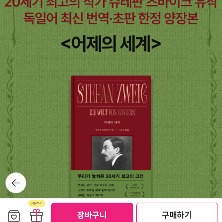
것. 덕분에 뜻밖에 무덤에서 나와 부활의 나래를 펼치게 되었다. 이 번
역본을 보라!(위에서 불분명한 연유라고 했지만, 다른 '구닥다리' 번역
서들이 의외로 꽤나 오래 롱런하는 상황에서 고를 수 있는 선택지는
박준택, 김정진, 정경석 정도로 좁혀지긴 한다. 박준택은 초역본이라
는 가치는 있지만 아마도 은근히 일본어 중역의 느낌이 있었을테고,
다른 판본 한 종은 대놓고 일본어 중역이고, 올재가 즐겨 빼오곤 하던
삼성출판사 세계상전집의 정경석보다는 김정진이 약간 더 이전에 번
역되었다 ... 뭐 이런 스토리련가? 비교적 최근의 번역본들 중에 만만
한 것들로는 강대석이 있었으나 간발의 차(?)로 한길사에 넘어가 넘
사벽 신세가 되었고, 백성현(이후 박성현으로 바뀜)이라고 뭐가 하나
있긴 한데 뭔가 애들 장난 같고, 위태로운 느낌이었겠고 ... 그냥 무난
하게 검증된 걸로 가자 ... 까지도 예측 가능하겠다. 어지간하면 새 번
역진 섭외해서 참신한 번역본 좀 내도록 하자, 응?) 5. 짜라투스트라
뒤로가
는 이렇게 말하였다. 강영계 옮김, 삼중당, 1975역시나 문고판의 대
기
명사로 군림했던 삼중당이 되겠다. 박준택 번역이 문고판으로 나오면
보관함담기
선물하기
서 두 권으로 분책되어 나온데 비해 한 권이라, 발췌 번역이 아닌가 한
장바구니
구매하기