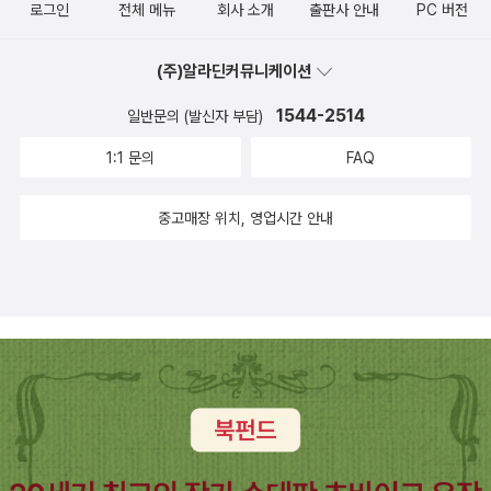
된 전집이라는 점이 크겠다. 번역상의 가치로 볼 때는 당연히 최신 연
로그인
전체 메뉴
회사 소개
출판사 안내
PC 버전
구성과를 반영한 독일어판 전집을 바탕으로 전공자들이 번역한 책세
상판이 으뜸이며, 향후 표준으로 자리매김할 것으로 보인다. 다만, 전
(주)알라딘커뮤니케이션
공자들이라 해서 꼭 우수한 번역물을 내놓는 것은 아닐 때가 간혹
1544-2514
일반문의 (발신자 부담)
... 3. 짜라투스트라는 이렇게 말했다. 崔旼洪 옮김, 집문당, 1972차
1:1 문의
FAQ
라투스트라는 이렇게 말했다. 2006도 신판까지 나와 있다. 알고 보
면 유구한 전통을 자랑하는 초기 번역본. 4. 짜라투스트라
중고매장 위치, 영업시간 안내
는 이렇게 말하였다. 金晸鎭 옮김, 삼성당, 1974세계교양정선집 8
권으로 출간. 이후 삼덕출판사의 동명 선집 8권으로 1979년에 출간.
(총서명이 같다는 점에서 혹시 서지사항의 삼덕출판사가 삼성출판사
의 오기는 아닐까?) 차라투스트라는 이렇게 말했다. 김정진 옮김, 올
재, 2012올재클래식스 15권.그닥 존재감 없이 잊혀져 가던 이 번역
본은, 각종 참신한 번역본들이 각축을 벌이는 당대의 출판계에 40여
년 만에 갑자기 다시 소환된다. 구닥다리 책들의 구닥다리 번역을 뒤
져서 재출간하는 것을 모토로 하는 올재 총서에, 불분명한 연유로 간
택되어 새로 단장하여 나오고, 더구나 전자책으로까지 보급되었던