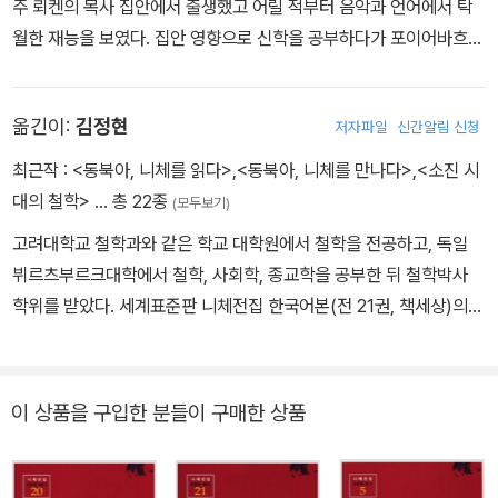
주 뢰켄의 목사 집안에서 출생했고 어릴 적부터 음악과 언어에서 탁
월한 재능을 보였다. 집안 영향으로 신학을 공부하다가 포이어바흐와
스피노자의 무신론적 사상에 감화되어 신학을 포기했다. 이후 본대학
교와 라이프치히대학교에서 언어학과 문예학을 전공했는데 박사 논
옮긴이:
김정현
저자파일
신간알림 신청
문을 제출하기 전에 이미 명문대인 스위스 바젤대학교에 초빙될 만큼
뛰어난 학생이었다. 1869년부터 스위스 바젤대학교에서 고전문헌학
최근작 :
<동북아, 니체를 읽다>
,
<동북아, 니체를 만나다>
,
<소진 시
교수로 일하던 그는 1879년 건강이 악화되면서 교수직을 그만두었
대의 철학>
… 총 22종
(모두보기)
다. 편두통과 위통에 시달리는 데다가 우울증까지 앓았지만 10년간
고려대학교 철학과와 같은 학교 대학원에서 철학을 전공하고, 독일
호텔을 전전하며 저술 활동에 매진했다. 겨울에는 따뜻한 이탈리아에
뷔르츠부르크대학에서 철학, 사회학, 종교학을 공부한 뒤 철학박사
서 여름에는 독일이나 스위스에서 지내며 종교, 도덕 및 당대의 문화,
학위를 받았다. 세계표준판 니체전집 한국어본(전 21권, 책세상)의
철학 그리고 과학에 대한 비평을 썼다. 그러던 중 1889년 초부터 정
편집위원과 한국니체학회·범한철학회·대한철학회 회장을 역임했다.
신이상 증세에 시달리다가 1900년 바이마르에서 생을 마감했다. 니
원광대학교 철학과 교수로 있으며, 중앙도서관장을 지냈다. 현재 한
체는 인간에게 참회, 속죄 등을 요구하는 기독교적 윤리를 거부했다.
중관계연구원장, 동북아인문사회연구소장으로 HK+사업단의 책임을
이 상품을 구입한 분들이 구매한 상품
본인을 ‘망치를 든 철학자’라고 부르며 규범과 사상을 깨려고 했다.
맡고 있다. 저서로 《니체의 사회 철학Nietzsches Sozialphilosop
“신은 죽었다. 우리가 신을 죽였다”라고 한 그는 인간을 끊임없이 능
hie》, 《니체의 몸 철학》, 《니체, 생명과 치유의 철학》, 《철학과 마음
동적으로 자신의 삶을 창조하는 주체와 세계의 지배자인 초인(超人)
의 치유》, 《소진 시대의 철학》, 《동북아, 니체를 만나다》(공저) 외 다