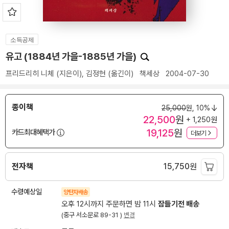
소득공제
유고 (1884년 가을-1885년 가을)
프리드리히 니체
(지은이),
김정현
(옮긴이)
책세상
2004-07-30
종이책
25,000
원,
10%
22,500
원
+ 1,250원
19,125
원
카드최대혜택가
더보기
전자책
15,750
원
수령예상일
양탄자배송
오후 12시까지 주문하면 밤 11시
잠들기전 배송
(중구 서소문로 89-31 )
변경