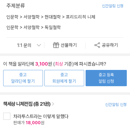
주제분류
신간알림 신청
인문학
>
서양철학
>
현대철학
>
프리드리히 니체
인문학
>
서양철학
>
독일철학
선물하기
공유하기
이 책을 알라딘에
3,100
원 (
최상
기준)에 파시겠습니까?
중고
중고
중고 등록
알라딘에 팔기
회원에게 팔기
알림 신청
책세상 니체전집 (총 21권)
신간알림 신청
차라투스트라는 이렇게 말했다
판매가
18,000
원