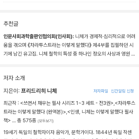
쥐덫으로 여겨졌다. 그러나 이제 사람들이 그것을 진지하게 생각한다
는 점에서, 사람들은 나를 보증하게 된다 : 사람들은 나에게 거의 다음
의 사실을 믿을 것을 강요한다 : 내게는 명랑한 기분 상태로 있는 것
추천글
을, 그러나 그는 포기해야만 하는가? 만일 이 아리아가 또다시 빌어
먹을 자에게 비수 앞에서가 아니라, ― 내가 뜻하는 바는 ― 하르트만
인문사회과학출판인협의회(인사회):
니체가 경제적·심리적으로 어려
의 염세주의 앞에서 두려워할 것을 권유한다면, 나는 웃는 것을 포기
움을 겪으며 《차라투스트라는 이렇게 말했다》 제4부를 집필하던 시
해야만 하는 것일까? 빌어먹을! 부드럽게 그녀를 불러라, 고통스러워
기에 남긴 유고집. 니체 철학의 특성 중 하나인 정오의 사상과 영원 회
하지 말라! - 본문 334쪽
귀의 문제가 담겨 있으며, 몸 철학과 사회철학의 테마들이 다양한 형
태로 언급되고 있다.
저자 소개
지은이:
프리드리히 니체
저자파일
신간알림 신청
최근작 :
<쓰면서 채우는 필사 시리즈 1~3 세트 - 전3권>
,
<차라투스
트라는 이렇게 말했다 (완역본)>
,
<인생, 니체는 이렇게 말했다 필사
책>
… 총 575종
(모두보기)
19세기 독일의 철학자이자 음악가, 문학가이다. 1844년 독일 작센