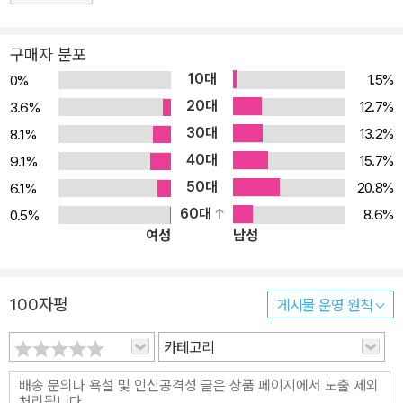
어머니와 함께 예나에서 거주했다. 어머니가 죽자 여동생 엘리자베트
가 니체를 바이마르로 옮겼고, 그는 1900년 8월 25일 바이마르에서
구매자 분포
죽었다.
10대
1.5%
0%
20대
12.7%
3.6%
30대
13.2%
8.1%
40대
15.7%
9.1%
50대
20.8%
6.1%
60대
8.6%
0.5%
여성
남성
100자평
게시물 운영 원칙
카테고리