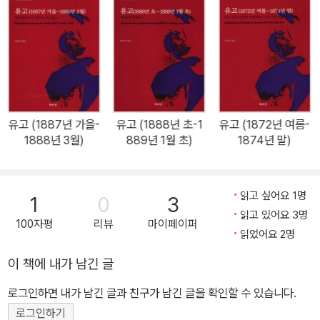
에 이를 존재로 보았다. 초인은 전통적인 규범과 신앙을 뛰어넘어 새
수가 있으며, 역서로 알프레트 쉐프의 《프로이트와 현대철학》, 니체
로운 가치를 만들어내는 인간을 의미한다. 니체의 이런 철학은 바로
의 《선악의 저편.도덕의 계보》, 《유고(1884년 가을-1885년 가
《차라투스트라는 이렇게 말했다》로 집대성됐고 철학은 철학 분야를
을)》, 야스퍼스의 《기술 시대의 의사》, 살로메의 《살로메, 니체를 말
넘어 실존주의와 포스트모더니즘에까지 영향을 크게 미쳤다. 《비극
하다》 외 다수가 있다.
의 탄생》(1872)에서 생의 환희와 염세, 긍정과 부정 등을 예술적 형
이상학으로 고찰했으며, 《반시대적 고찰》(1873~1876)에서는 유럽
문화에 대한 회의를 표명하고, 위대한 창조자인 천재를 문화의 이상
유고 (1887년 가을-
유고 (1888년 초-1
유고 (1872년 여름-
1888년 3월)
889년 1월 초)
1874년 말)
으로 하였다. 이 사상은 《인간적인, 너무나 인간적인》(1878~1880)
에서 더 한층 명백해져, 새로운 이상에의 가치 전환을 시도하기에 이
른다. 《여명》(1881) 《즐거운 지혜》(1882)에 이어 《차라투스트라는
읽고 싶어요 1명
1
0
3
이렇게 말했다》(1883~1885)를 펴냈는데 ‘신은 죽었다’라고 함으로
읽고 있어요 3명
써 신의 사망에서 지상의 의의를 말하고, 영원회귀에 의하여 긍정적
100자평
리뷰
마이페이퍼
읽었어요 2명
인 생의 최고 형식을 보임은 물론 초인의 이상을 설파했다. 이 외에
이 책에 내가 남긴 글
《선악의 피안》(1886) 《도덕의 계보학》(1887)에 이어 《권력에의
의지》를 장기간 준비했으나 정신이상이 일어나 미완으로 끝났다. 니
로그인하면 내가 남긴 글과 친구가 남긴 글을 확인할 수 있습니다.
체는 1889년 1월 3일 이탈리아의 토리노에서 발작을 일으킨 뒤부터
로그인하기