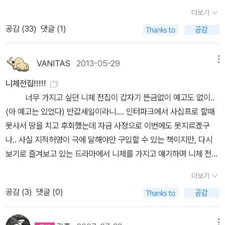
지 가능하기를 희망한다.어느 분처럼 독일어 원본과 대조까지 가능하
더보기
면 더 좋겠지만 ...독일어판이 수중에 없는 관계로! (사실 뭐, 있다 한
공감 (
33
)
댓글 (1)
들 그닥!) 오래된 자료들은 일단 국립중앙도서관 서지사항을 위주로
정리한다. 1. 짜라투스트라는 이렇게 말하였다. 朴俊澤 옮김, 박영
사, 1959.교양선서.국립중앙도서관에는 1964년으로 표기. 일단 소
VANITAS
2013-05-29
메뉴
장도서 중에서는 연대가 가장 오래된 것으로 확인된다.박준택은 그밖
니체전집!!!!!
에도 박영사에서 [이 사람을 보라](1968), [비극의 탄생](1971),
너무 가지고 싶던 니체 전집이 갑자기 뜬금없이 예고도 없이..
[즐거운 지식](1985), [선악의 피안](2004) 등을 꾸준히 펴내었다.
(아 예고는 있었다) 반값세일이라니.... 인터파크에서 사십프로 할때
이런 소품들은 주로 박영문고로 출간되었고, [짜라투스트라]도 197
못사서 땅을 치고 후회했는데 자금 사정으로 이번에도 못지르겠구
5년부터는 두 권으로 분책되어 박영문고(58, 59권)로 출간되게 된
나.. 사실 지적허영이 극에 달해야만 구입할 수 있는 책이지만, 다시
다. 주지하듯, 박영문고는 (70년대의 다른 문고판들이 그러하듯) 일
보기로 즐겨보고 있는 드라마에서 니체를 가지고 얘기하며 니체 전집
본의 저 유명한 이와나미분코(岩波文庫)를 모델로 삼았다. 교수신
을 주거니 받거니 하는 모습을 보고 나서 더욱 사고싶어졌더라는 전
문에 실린 박찬국의 [비극의 탄생]에 대한 번역 비평에서 이에 대한
더보기
설이... 여튼 자금되시는 분들은 이 기회 언제올지 모르니 잡으시길 흑
지적이 있다. 하지만 [짜라투스트라]의 경우, 岩波文庫에서 氷上
공감 (
3
)
댓글 (0)
흑.. 아. 아름다워라. 최근에 나온 니체 관련서들
英廣의 일역본이 나온 것은 1967~1970년이므로, 박준택 번역본
도 만나보세요들.. 엄청 많이 나왔답니다.
이 참조했을 것으로 추측되는 일역본은 竹山道雄의 [ツアラトスト
메뉴