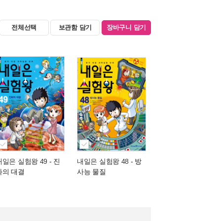
전체선택
보관함 담기
장바구니 담기
내일은 실험왕 49
- 진
내일은 실험왕 48
- 방
화의 대결
사능 물질