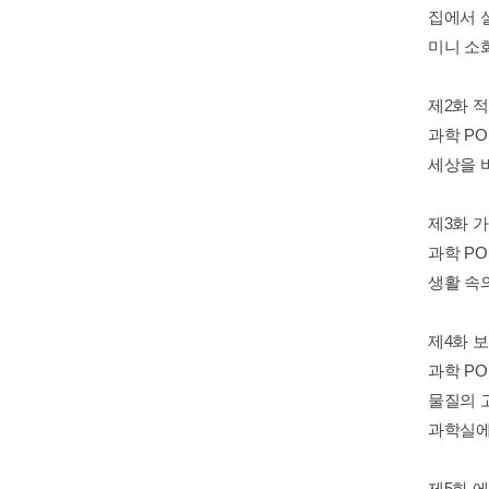
집에서 
미니 소
제2화 
과학 PO
세상을 바꾼
제3화 
과학 PO
생활 속
제4화 
과학 PO
물질의 
과학실에
제5화 