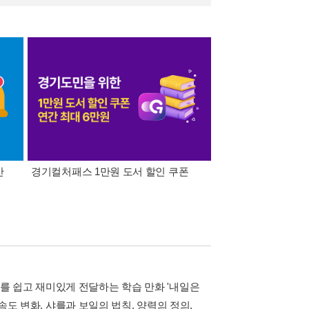
간
경기컬처패스 1만원 도서 할인 쿠폰
삼성카드가 쏜다! 알라
를 쉽고 재미있게 전달하는 학습 만화 '내일은
 속도 변화, 샤를과 보일의 법칙, 양력의 정의,