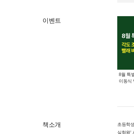
이벤트
8월 특
이동식 
책소개
초등학생
실험왕' 