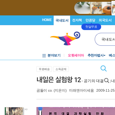
HOME
전자책
만권당
외국도서
국내도서
첫달무료
국내도
분야보기
오뒷세이아
추천마법사
베
무료배송
소득공제
내일은 실험왕 12
- 공기의 대결
내
|
곰돌이 co.
(지은이)
미래엔아이세움
2009-11-25