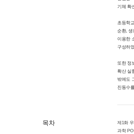
기체 확
초등학교 
순환, 
이용한 
구성하였
또한 정
확산 실험
밖에도 
진동수를
목차
제1화 
과학 PO