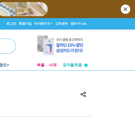
로그인
회원가입
마이페이지
고객센터
장바구니
(0)
투비컨티뉴드
펀드
북플
서재
창작플랫폼
투비컨티뉴드
원