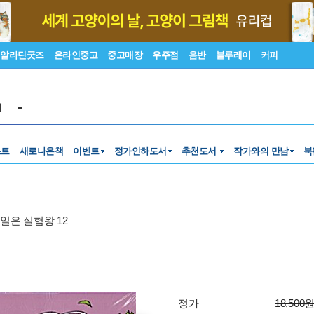
알라딘굿즈
온라인중고
중고매장
우주점
음반
블루레이
커피
서
스트
새로나온책
이벤트
정가인하도서
추천도서
작가와의 만남
북
일은 실험왕 12
정가
18,500