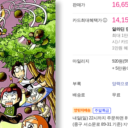
16,6
판매가
14,1
카드최대혜택가
알라딘 
최대 1만
시) / 
1만원 
마일리지
920원(5
+ 5만원
부록
양력으로
배송료
무료
양탄자배송
주말특급
내일(일) 22시까지 주문하면 8월
(중구 서소문로 89-31 기준)
지