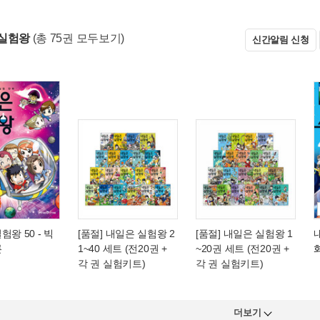
실험왕
(총 75권 모두보기)
신간알림 신청
험왕 50
- 빅
[품절] 내일은 실험왕 2
[품절] 내일은 실험왕 1
론
1~40 세트 (전20권 +
~20권 세트 (전20권 +
각 권 실험키트)
각 권 실험키트)
더보기