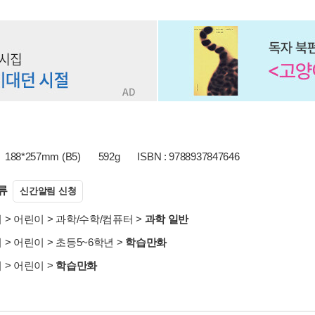
188*257mm (B5)
592g
ISBN : 9788937847646
류
신간알림 신청
서
>
어린이
>
과학/수학/컴퓨터
>
과학 일반
서
>
어린이
>
초등5~6학년
>
학습만화
서
>
어린이
>
학습만화