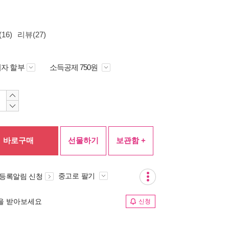
16)
리뷰(27)
자 할부
소득공제 750원
바로구매
선물하기
보관함 +
중고로 팔기
 등록알림 신청
림을 받아보세요
신청