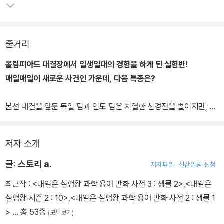
뿐만 아니라 현직 과학 교사와 과학 전문 교육 기관의 세밀한 감수를
바탕으로, 초등학교 5학년 1학기 2. 태양계와 별 단원에서 다루고 있
줄거리
는 태양계 구성원, 태양계 행성의 크기와 거리 비교, 6학년 1학기 1.
지구와 달의 운동 단원에서 다루고 있는 지구의 자전과 공전 등과 관
올림피아드 대결장에서 일생일대의 경험을 하게 된 실험반!
련된 교과서 속 핵심 원리들을 알기 쉽게 정리하여 학습 효과를 높였
매일매일이 새로운 사건인 가운데, 다음 특종은?
다.
본선 대결을 앞둔 독일 팀과 인도 팀은 치열한 신경전을 벌이지만, 예
상치 못한 사고로 두 팀의 대결이 미뤄진다. 사고의 원인은 다름 아닌
유성! 그리고 그날 밤, 다시 유성우가 쏟아진다는 예보를 듣게 되고,
저자 소개
전 세계의 실험반 친구들은 함께 유성우를 관측하며 본선 대결로 인
한 긴장감을 잠시 잊은 채 즐거운 시간을 보낸다. 한편 우주는 운석을
글:
스토리 a.
저자파일
신간알림 신청
발견해 인생 역전을 꿈꾸고, 리즈는 지만에게 마음을 고백하기로 결
최근작 :
<내일은 실험왕 과학 용어 만화 사전 3 : 생물 2>
,
<내일은
심하는데…….
실험왕 시즌 2 : 10>
,
<내일은 실험왕 과학 용어 만화 사전 2 : 생물 1
세계 올림피아드에서 벌어지는 새로운 사건을 기대해 주세요!
>
… 총 53종
(모두보기)