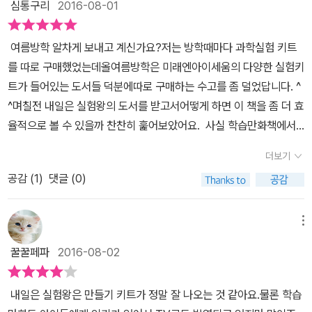
요. 올림피아드를 준비하는 실험반 아이들의 흥미진진 재미있는
심통구리
2016-08-01
이 상의 크기가 달라지니 신기해 하며 달려들었지요.볼록렌즈는 상이
어요.그런데, 운석이 아니래요.우주에서 지구로 떨어지면 엄청난 충
이야기.해시계 만드는방법도 나와있고궁금증 해결하기에 너무 좋은
뒤집혀 보이는 거 아닌가?첫째아이가 궁금해 하더랍니다.그래서 오
격으로주변나무가 쓰러지고 깊은 구덩이가 파여야하는데,이 돌멩이
책이네요. 나들이 갔다가 다녀오는길에 가방에서 구겨진거 다시
여름방학 알차게 보내고 계신가요?저는 방학때마다 과학실험 키트
목렌즈도 함께 쓰이는 것이지- 알게 되니,<실험 키트 속 과학 원리>
주위에는 그런 흔적이 없다는 거죠.ㅋ어쨌든, 그날 밤 학생들은유성
펴고 결이에게 주니 오홍~~ 완전 좋아하네요. 다음번 나들이때 좀
를 따로 구매했었는데올여름방학은 미래엔아이세움의 다양한 실험키
까지도 잊지 말고 읽고 가야죠.망원경은 갈릴레이식 망원경과 케플러
우와 천체를 찾아보기 위해 많이 나와있습니다. 태양계의 아홉번 째
더 단단하게 보수 마치고 들고 다녀야 겠어요.재미있게 배우며 방학
트가 들어있는 도서들 덕분에따로 구매하는 수고를 좀 덜었답니다. ^
망원경.이렇게 두 종류가 있다는 것도 알고 가야겠고요.초등아이들의
행성이었던 명왕성이 빠지고새로운 행성을 찾고 있는데, 조건이 있어
숙제까지 할 수 있는 아이템이라 참 마음에 들어요.개학전날 준비물
^​며칠전 내일은 실험왕의 도서를 받고서어떻게 하면 이 책을 좀 더 효
대결이야기에과학이 흥미로운 주제임을 쏙쏙 알게 되는즐거운 시간.
요.태양 주위를 돌아야 한다.충분히 큰 둥근 천에여야 한다.자신의 궤
주섬주섬 챙기긴 하겠지만요래 완성된 결과물 하나 있으면 마음이 뿌
율적으로 볼 수 있을까 찬찬히 훑어보았어요.​ ​사실 학습만화책에서
이번에도 많이 배우고 갑니다!
도 영역 안에서 다른 천체의 영향을 거의 받지 않아야 한다. 아이들이
듯할것 같네요.키트의 원리를 설명하고 있는 실험과정 이해하기와 과
는 차례가 그닥 책의 비중을 차지 하지 않는다는 생각을 하고 있었는
만든 천체 망원경,종이로 만들었다고 성능을 무시했는데,렌즈가 선
더보기
학원리그리고 퀴즈풀기까지 짱짱하게 준비되어 있으니보고서 작성해
데차례의 목록을 쭉~ 보면서 엇! 이런 뽀인트가~ 했어요. ㅋㅋㅋㅋ​각
명해서 나름 잘 보이던걸요!!대물렌즈로는 빛을 모으는 볼록렌즈를,
서 세트로 내면 더 멋지겠어요. 울 결남매와 내일 선교 떠나는데오후
공감 (
1
)
댓글 (0)
챕터 제목 아래 아주 중요한 것이 담겨져 있었네요.바로바로~~~ 과
접안렌즈로는 빛을 확대하는 오목렌즈를 써서두 렌즈 사이의 거리가
부터 결군 아파서 자고 있어요ㅜㅜ 결이 컨디션보고 일정 조절해야
학 POINT​사실 실험키트가 있는 도서를 받으면 아이들의 목적은 도
멀어질수록 시야는 좁아지지만 물체가 확대되어 보이더군요. 사건사
할것 같네요.아흑.. 긴장긴장..푹 자고 툴툴 털고 일어났음 좋겠어요.
서의 내용이 아닌키트에 온 신경이 다 가 있어서 책을 꺼내놓기 무서
메뉴
고가 끊이지 않는 실험반 친구들의 이야기와빛의 굴절과 렌즈를 이용
웠는데~ ㅠㅠ책을 읽는데 중요 포인트를 짚어주어책을 읽으면서 한
한 천체망원경의 원리도 배울 수 있는 재미있는 학습만화예요~~
꿀꿀페파
2016-08-02
번 더 생각하게 되는것 같아 훨씬 더 효율적인거 같아요.​​제 5화 지구
와 달의 균형과학 POINT 행성 거리의 법칙, 태양과 행성의 관계에
내일은 실험왕은 만들기 키트가 정말 잘 나오는 것 같아요.물론 학습
대해서먼저 인지를 하고 내용을 읽어보도록 해요.그림도 어쩜 이리