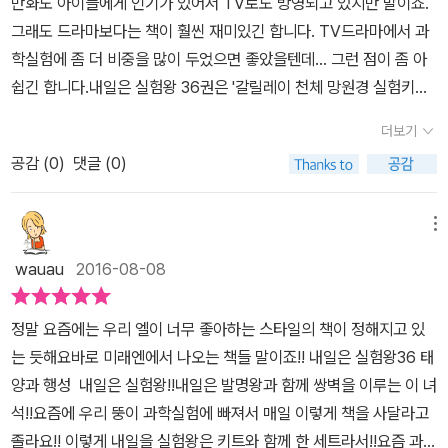
만화도 아이들에게 인기가 있어서 TV로도 방영되고 있지만 말이죠.
간결하게 메세지를 전달을 해주는지... 대단대단~ ^^​ 우주의 꺼지지
그래도 드라마보다는 책이 훨씬 재미있긴 합니다. TV드라마에서 과
않는 금속 탐지기 넘 재밌네요.예전에 운석이 지구로 떨어져 다들 운
학실험에 좀 더 비중을 많이 두었으면 좋았을텐데... 그런 점이 좀 아
석을 찾겠다고~ 울아이들도 찾으러 가자고 아우성이였었던그때가
쉽긴 합니다.내일은 실험왕 36권은 '갈릴레이 천체 망원경 실험키
문뜩 생각이 나네요. ^^​ 천문학자인 티티우스와 보데는 여섯개의 행
트'입니다.매번 방학때마다 만들기 숙제에 꼭 하나 들어가는 실험키
성을 통해각 행성까지의 거리에 규칙이 있다는 것을 발견을 했어요.D
더보기
트인데요.만들기 숙제도 뚝딱할 수 있는 것도 있고 관련된 이론을 쉽
= 태양으로부터의 행성간의 거리 아직 잘 이해가 안되겠지만... 좀 더
공감 (
0
)
댓글 (0)
게 접할 수 있다는 장점이 있어요.글밥으로만 구성된 과학이론책은
학년이 올라가면 배우게 될꺼예요.먼저 행성 거리에는 법칙이 있다는
아무래도 아이들이 읽기 부담스러운데요.학습만화와 함께 실험키트
사실을 인지하면 될것 같아요.​ 아하! 지구와 달이 서로 힘의 균형을 이
로 만들어보면서 흥미를 더할 수 있을 것 같습니다.​​빛의 굴절과 렌즈
메뉴
루면서 수십 억 년 동안 함께 할 수 있었군요. ^^우주와 천재원이 티격
의 원리를 활용한 실험키트입니다.망원경의 원리인 볼록 렌즈와 오목
태격하는 모습에서앞서서 말씀드린 과학 포인트를 생각하면서 읽으
wauau
2016-08-08
렌즈에 대해서 알 수 있어요.실험키트 상자에 따로 준비물이 필요없
니 더 머리속에 쏙쏙~ 들어 오는것 같아요.이제 과학POINT 놓치지
이 만들기 재료들이 다 들어있습니다.이번에는 양면테이프까지 붙이
않을꼬예요. ㅋㅋㅋㅋ​​ 내일은 실험왕에서는 내용뿐만이 아니라,다
정말 요즘에는 우리 엘이 너무 좋아하는 스타일의 책이 정해지고 있
기 좋게 포함되어있었어요.접어서 붙이기만하면 천체망원경 만들기
양한 과학 실험, 과학자 등등을 접할 수 있어서 배경지식을 풍부하게
는 듯해요바로 미래엔에서 나오는 책들 말이죠!! 내일은 실험왕36 태
가 끝!​​만드는 방법은 내일은 실험왕 뒷부분에 사진과 함께 상세하게
해줄 뿐만 아니라박사의 실험실 만화를 통해서 간단한 과학 상식도
양과 행성 내일은 실험왕!!내일은 발명왕과 함께 쌍벽을 이루는 이 녀
나와있어서아이 혼자서 순서대로 따라하면 쉽게 만들 수가 있어요.​실
전달해 주고 있답니다.내일은 실험왕, 읽는 재미가 아주 쏠쏠~ 하지
석!!요즘에 우리 뚱이 과학실험에 빠져서 매일 이렇게 책을 사달라고
험 과정 이해하기를 통해서 실험 중에 생각해볼 거리도 담고 있어요.
용~ ㅋㅋㅋㅋ​자 드뎌 기다리고 기다린.... 아이들을 애타게 했던내일
졸라요!! 이렇게 내일을 실험왕은 키트와 함께 한 세트라서!!요즘 과학