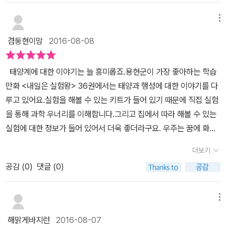
책의 뒷면에 실려 있으니순서대로 따라하기만 하면 끝~​ 갈릴레이는
자 바로 보고 있는 엘!책을 보여달라고 하면서 바로 뜯어버리고 그 자
망원경 앞쪽의 대물렌즈로는빛을 모으는 볼록렌즈를, 눈 쪽의 접안렌
메뉴
리에 탐독!!그리고 제가 실험용 키트는 벌써 보면서 놀이터 가면서 들
즈로는빛을 확대하는 오목렌즈를 사용했는데요.이렇게 볼록렌즈와
고나가버린 우리 아이들!!제가 잠시 한눈판 사이에 실험이 끝나버렸
겸둥현이맘
2016-08-08
오목렌즈를 사용해서 만든망원경을 갈릴레이식 망원경이라고 부른답
네요..^^ 아이들 혼자서 스스로 실험키트를 만들 수가 있는내일은 실
니다.물체를 똑바로 볼 수는 있지만 시야가 좁다는단점이 있긴 하지
험왕이건 정말 아이들이 사랑하지 않을 수 없는 완소 핫한 책이네요!
태양계에 대한 이야기는 늘 흥미롭죠.용현군이 가장 좋아하는 학습
만요.​ ▶ 실험 후~실험을 마친 후에는 실험과정 이해하기와실험 키트
요즘 한창 실험키트에 관심이 많은 엘인지라!!실험키트만 보이면 후
만화 <내일은 실험왕> 36권에서는 태양과 행성에 대한 이야기를 다
속 과학원리를 통해 심도있는 지식을대할 수 있답니다.망원경의 원리
다닥 책 읽고 원리를 직접 만들어보고 마무리하네요..^^
루고 있어요.실험을 해볼 수 있는 키트가 들어 있기 때문에 직접 실험
를 이해하고 먼 곳의 물체를직접 관찰하며 눈과 손으로 익힌 과학원
을 통해 과학 우너리를 이해합니다.그리고 집에서 따라 해볼 수 있는
리는기억도 오래도록 하겠지만 이렇게 활동한 것은학교수업과도 연
실험에 대한 정보가 들어 있어서 더욱 좋더라구요.​ ​우주는 꿈에 화성
계되어 학습에도 도움이 되지요.​ ▶ 줄거리~본선 대결을 앞둔 독일팀
에서 온 외계인을 만나게 돼요.우주선이 번개에 맞아 방전이 되었다
과 인도팀은 유성우로인해 대결이 미뤄지게 되는데요.덕분에 세계의
더보기
며 건전지를 챙기는 외계인은 태양계 행성 중에 가장 지구와 비슷한
실험반 친구들은 함께 유성우를보며 즐거운 시간을 보내게 됩니다.누
공감 (
0
)
댓글 (0)
화성에서 왔다면서 우주에게화성으로 데려다주겠다고 합니다.이 부
군가는 운석을 찾아 인생역전을 꿈꾸고누군가는 고백하기로 마음먹
분을 보니 용현군이 7살에 외계 생명체는 없을 것 같다고 했던 말이
기도 하고누군가는 새로운 시작으로 설레이기도 하는세계 올림피아
기억이 나네요. 외계 생명체가 있었다면 아직까지 우리가 만나지 못
메뉴
드 속에서의 각자의 모습들...용해와 용액으로 이어지는 다음 이야기
할 이유가 없을 것 같다고 말했는데시간이 지나 어쩌면 화성에는 외
에도 어떤 모습들이 그려질지 기대됩니다.​▶ 보너스~실험키트, 태양
해맑게바지런
2016-08-07