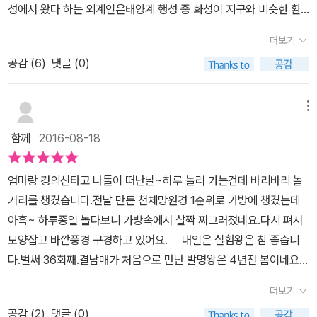
성에서 왔다 하는 외계인은태양계 행성 중 화성이 지구와 비슷한 환
경임을 가르쳐줍니다.그리고 우주를 화성으로 데려가려고 하는데.....
더보기
실제로도 지구인들이 화성으로 가고자 한다!?그런데 문제는 우주선
공감 (
6
)
댓글 (0)
으로 지구에서 화성은 오케이.근데 화성에서 지구로는 다시 못돌아온
다는 기술력.그럼에도 화성인이 되고자 하는 지구인들이 줄을 섰다
니,영화 '마션'도 완전 말이 안되는 건 아닌건가요.한편,대결을 앞두고
메뉴
있는 독일과 인도.소식통 지만이의 특정!대결이 취소되었다는 사실!
함께
2016-08-18
바로, 유성때문이었다 해요.유성은 보통 대기권에서 타버리고,혹은
지구에 떨어지더라도지구 면적의 2/3인 바다에 떨어지곤 한다는데,
엄마랑 경의선타고 나들이 떠난날~하루 놀러 가는건데 바리바리 놀
이렇게 땅으로 떨어졌다는 건 특종 중 특종이죠.한편, 우주는 운석이
거리를 챙겼습니다.전날 만든 천체망원경 1순위로 가방에 챙겼는데
뭣이 중허냐 했는데운석은 유성체, 유성과 같은 말이라는 사실!1) 소
아흑~ 하루종일 놀다보니 가방속에서 살짝 찌그러졌네요.다시 펴서
행성이나 혜성 등에서 떨어진파편이나 찌꺼기, 먼지 등은 유성체2)
모양잡고 바깥풍경 구경하고 있어요. 내일은 실험왕은 참 좋습니
유성체가 지구의대기와 부딪혀빛을 내며 타는 것은 유성 -----> 이
다.벌써 36회째.결남매가 처음으로 만난 발명왕은 4년전 봄이네요.
런 유성이 한꺼번에 떨어지면 유성우.3) 유성체가 대기를 통과하면서
예전 사진보니 참 새롭네요. http://blog.naver.com/elyuri33/90
모두 타지 않고 지표면에 떨어지면 운석운석이 대단한 가치가 있다는
더보기
138225118내일은 발명왕 따라서 번개길을 만들어 보았어요~실험
사실을 알고,우주는 금속탐지기를 만들어서 찾겠다고.그런데, 여기서
공감 (
2
)
댓글 (0)