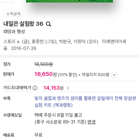
소득공제
내일은 실험왕 36
태양과 행성
스토리 a.
(글),
홍종현
(그림),
박완규
,
이창덕
(감수)
미래엔아이세
움
2016-07-26
정가
18,500원
16,650
판매가
원
(10% 할인) +
마일리지 920원
14,153
카드최대혜택가
원
부록
빛의 굴절과 렌즈의 원리를 활용한 갈릴레이 천체 망원경
실험 키트 (책과랩핑)
수령예상일
택배 주문시 8월 11일 출고
(중구 서소문로 89-31 기준)
변경
배송료
무료