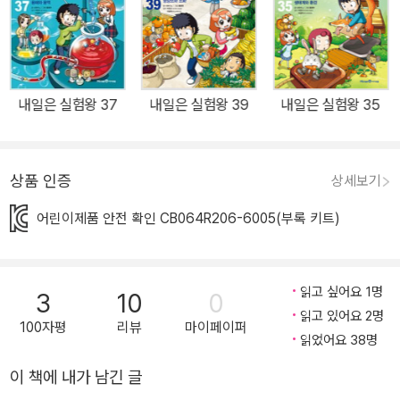
선생님이 될 것입니다. 학습 내용 태양계의 탄생과 구성 요소, 행성의
분류와 조건, 행성의 공전과 자전, 유성과 운석 등 태양과 행성에 대한
다양한 과학 상식을 만난다! <내일은 실험왕> 36권에서는 태양계의
구성 요소, 태양과 행성의 관계에 대한 과학 정보를 한눈에 보여 주는
내일은 실험왕 37
내일은 실험왕 39
내일은 실험왕 35
실험이 펼쳐집니다. 대결 속 다양하고 재미있는 실험을 통해 태양계
의 탄생, 행성의 공전과 자전, 유성체와 유성, 운석과 크레이터, 행성
거리의 법칙과 행성의 조건에 대해 이해하고 이와 관련된 다양한 과
상품 인증
상세보기
학 정보를 익힐 수 있습니다. 뿐만 아니라 현직 과학 교사와 과학 전문
교육 기관의 세밀한 감수를 바탕으로,초등학교 5학년 1학기 2. 태양
어린이제품 안전 확인 CB064R206-6005(부록 키트)
계와 별 단원에서 다루고 있는 태양계 구성원, 태양계 행성의 크기와
거리 비교, 6학년 1학기 1. 지구와 달의 운동 단원에서 다루고 있는 지
구의 자전과 공전 등과 관련된 교과서 속 핵심 원리들을 알기 쉽게 정
읽고 싶어요 1명
3
10
0
리하여 학습 효과를 높였습니다. 실험 키트 빛의 굴절과 렌즈의 원리
읽고 있어요 2명
100자평
리뷰
마이페이퍼
읽었어요 38명
를 활용한 갈릴레이 천체 망원경 실험 키트 추상적인 이론 암기보다
직접 실험을 하며 그 과정과 결과를 눈으로 보고 머리에 담아야 진정
이 책에 내가 남긴 글
한 지식이 됩니다. <내일은 실험왕> 36권에서는 빛의 굴절과 렌즈의