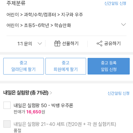
주제분류
신간알림 신청
어린이
>
과학/수학/컴퓨터
>
지구와 우주
어린이
>
초등5~6학년
>
학습만화
선물하기
공유하기
중고
중고
중고 등록
알라딘에 팔기
회원에게 팔기
알림 신청
내일은 실험왕 (총 75권)
신간알림 신청
내일은 실험왕 50 - 빅뱅 우주론
판매가
16,650
원
내일은 실험왕 21~40 세트 (전20권 + 각 권 실험키트)
품절