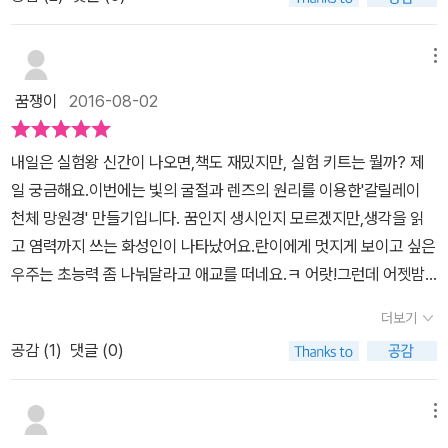
좋아하는 아이라면 한번즈음 접해보았을 과학발명 만화-내일은 발명
신경 날카롭던 세나가우주에게 한 가르침을 주니.과학자는 돈을 쫓아
왕 내일은 발명왕 보다 내일은 실험...blog.naver.com 은끼는 아기
가치를 매기면 아니되느니!그러면서,신경전으로 기분이 영 날카롭던
라면서..ㅎㅎ http://blog.naver.com/elyuri33/90177314429
메뉴
세나는,별이 어떻게 탄생하는지의 가르침을 주며평정을 되찾고 있습
내일은 실험왕 따라서 후~~ 불고 불고 또 불고~긴 장마가 계속되고
니다.덕분에, 우주처럼우리 아이들도 태양계과 행성, 우주 등과학지
꿈쟁이
2016-08-02
뽀송뽀송한 날이 그립니다. 그래도 울 아이들은 책과 함께 하니 늘 즐
식이 쑥쑥 ♪한편, 이번 책은 은근 철학적이에요.우주가 원소에게 어
겁습니다. 버럭 ...blog.naver.com 남매와 함께 자라는 실험왕와
찌 내편을 아니드느냐! 하니우리는 결국 태양계에서 모두 영향을 받
내일은 실험왕 신간이 나오면,책도 재밌지만, 실험 키트는 뭘까? 제
키트이번에는 태양과 행성에 대한 주제로 이야기를 풀고 있어요.여행
는 행성들.그러니 우리는 서로 우주에서 모두 중요한 위치.아이들도
일 궁금해요.이번에는 빛의 굴절과 렌즈의 원리를 이용한'갈릴레이
전날 꼼지락꼼지락 만들어서 방학숙제 생각도 못했는데 이렇게 완성
이러한 메세지를잘 알아들었기를요. 그리하여, '서로 중요한 행성들'
천체 망원경' 만들기입니다. 꿈인지 생시인지 모르겠지만,생각을 읽
되니 내고 싶은 마음^^ 뭐가 좋은지 깔깔 웃으며만들고 있어요.접착
은훈훈하게도 유성우를 모두 같이 반짝이는 마음으로 지켜보게 되었
고 염력까지 쓰는 화성인이 나타났어요.란이에게 멋지게 보이고 싶은
테이프 사이즈에 맞게 컷팅되어 있어서만들기 완전 완전 편하게 구성
답니다.어느 팀 상관없이, 함께 과학하는 아이들이니깐요.한편, 이 기
우주는 초능력 좀 나눠달라고 애교를 떠네요.ㅋ 어랏!그런데 어젯밤
되어졌더라구요 어둠이 내린 앞 풍경 저 멀리 보이는 학교 네온싸
준과 함께, 한국B팀이 새로운 행성을 맞으니'국제천문연맹에서 세운
유성이 떨어지는 바람에대결장 시설이 망가져서 대결을 미루고 안전
인 완전 완전 잘 보인다고 감탄중~ 방학숙제로 만든 망원경 보려믄
더보기
행성의 기준'새로운 멤버는 한국B팀에게이러한 기준에 맞는 팀원이
점검을 하기도 했다네요.더불어서 운석이 단순한 돌덩어리가 아니라
우리집에서는 줄서야 함다.ㅎㅎ첨엔 막 서두르다가 오빠는 봐라난 엄
되려나요?흥미진진 본격 대결 과학실험만화,<내일은 실험왕> 37권
공감 (
1
)
댓글 (0)
다른 행성이나 혜성에서 떨어져 나온 조각으로소행성의 성분과 태양
마랑 사진찍기 한다.. 이럼서..ㅋㅋ 헐!!! 대박..딸래미 첫 표현입니당.
이야기도 기대됩니다 ♪이번 36권의 실험키트는바로, 갈릴레이 천채
계 탄생에 대한 정보가 담겨있기 때문에,경제적으로도 가치가 있다는
ㅎㅎㅎㅎ그치? 대박이얌.. 낮은 책상에 둘이 앉았는데한녀석은 책
망원경 만들기!볼록렌즈와 오목렌즈가 함께 쓰이게 되는데요.간단히
걸 알게 됐죠. 서로 운석을 찾겠다고 나서는 강립과 우주.금속탐지기
메뉴
보공한녀석은 또 다르게 놀고..무더운저녁이 이렇게 지나가고 있네
만든 망원경이지만,접안렌즈와 대물렌즈와 거리조절을 보며,아이들
에 걸린 돌 하나가 있는데 서로 자기가 발견했다고 티격태격하고 있