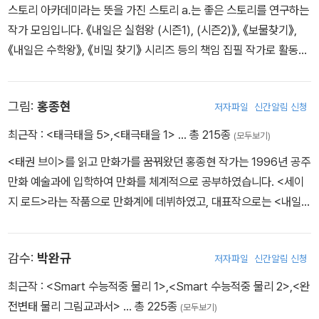
스토리 아카데미라는 뜻을 가진 스토리 a.는 좋은 스토리를 연구하는
작가 모임입니다. 《내일은 실험왕 (시즌1), (시즌2)》, 《보물찾기》,
《내일은 수학왕》, 《비밀 찾기》 시리즈 등의 책임 집필 작가로 활동하
였습니다.
그림:
홍종현
저자파일
신간알림 신청
최근작 :
<태극태을 5>
,
<태극태을 1>
… 총 215종
(모두보기)
<태권 브이>를 읽고 만화가를 꿈꿔왔던 홍종현 작가는 1996년 공주
만화 예술과에 입학하여 만화를 체계적으로 공부하였습니다. <세이
지 로드>라는 작품으로 만화계에 데뷔하였고, 대표작으로는 <내일은
실험왕>, <내일은 로봇왕>, <태극태을> 등이 있습니다.
감수:
박완규
저자파일
신간알림 신청
최근작 :
<Smart 수능적중 물리 1>
,
<Smart 수능적중 물리 2>
,
<완
전변태 물리 그림교과서>
… 총 225종
(모두보기)