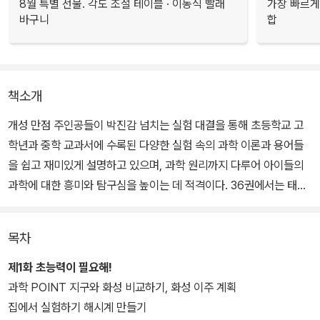
8월 특별 선물. 각도 조절 테이블 · 이동식 빨래
가장 빠르게
바구니
합
책소개
개성 만점 주인공들이 박진감 넘치는 실험 대결을 통해 초등학교 고
학년과 중학 교과서에 수록된 다양한 실험 속의 과학 이론과 용어들
을 쉽고 재미있게 설명하고 있으며, 과학 원리까지 다루어 아이들의
과학에 대한 흥미와 탐구심을 높이는 데 적격이다. 36권에서는 태양
계의 구성 요소, 태양과 행성의 관계에 대한 과학 정보를 한눈에 보여
주는 실험이 펼쳐진다.
목차
대결 속 다양하고 재미있는 실험을 통해 태양계의 탄생, 행성의 공전
제1화 초능력이 필요해!
과 자전, 유성체와 유성, 운석과 크레이터, 행성 거리의 법칙과 행성의
과학 POINT 지구와 화성 비교하기, 화성 이주 계획
조건에 대해 이해하고 이와 관련된 다양한 과학 정보를 익힐 수 있다.
집에서 실험하기 해시계 만들기