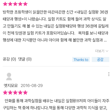
계 생명체가 살고 있을지도 모른다면서 책을 읽으며 알게 된 지식들
과 행성에 관한 다양한 과학상식은 기본~해시계 만들기, 태양계 행성
을 통해 외계 생명체가 있을 수 있는 이유에 대해 설명을 하더라구요.
의 거리 비교, 스스로도는 태양등의 보너스 실험도 놓치지 마세요.
방학한 초등학생이 읽을만한 따끈따끈한 신간 <내일은 실험왕 36권
아이들은 좋아하는 책을 통해 지식도 쌓아가고 알고 있는 지식들을
태양과 행성>이 나왔습니다. 실험 키트도 함께 들어 과학 상식도 알
다양하게 표현합니다.과학이 어렵게 느껴지지만 <내일은 실험왕>은
고 만들기도 해 볼 수 있는 내일은 실험왕태양와 행성 36권에 갈릴레
쉽고 재미있게 과학에 접근할 수 있어서 좋아요. 본선 대결을 앞두고
이 천체 망원경 실험 키트가 포함되어있습니다. 목차를 보니 태양과
운석이 대결장으로 떨어지는 바람에 대결이 미뤄지게 돼요. ​유성체는
행성에 대한 지식뿐만 아니라 아이와 함께 해 볼만한 과학 실험과 만
우주 공간을 떠돌아다니는 작은 천체를 말합니다.소행성이나 행성에
들기까지 담겨 있는 내일은 실험왕 36권 태양과 행성 지구와 비슷한
서 떨어져 나온 암석 조각, 먼지, 얼음덩어리 등으로 이루어져 있어요.
더보기
환경을 가지고 있는 것으로 알려진 화성화성에 대한 조사는 오래전부
유성체는 지구와 가까워지면 지구의 중력에 의해 대기권으로 들어오
공감 (
0
)
댓글 (0)
터 시작되었줘영화 <마션>도 화성 탐사와 생존기를 다른 영화로 유
며 이때 공기와 부딪혀 타면서 밝은 빛을 내는 것을 유성 또는 별똥별
명했줘 소원을 빌면 이루어진다는 별똥별은 유성체가 지구의 대기와
이라고 합니다. 대부분의 유성은 지구의 대기권에서 모두 타서 사라
부딪혀 빛을 내며 타는 유성이런 유성이 한꺼번에 쏟아지는 것을 유
메뉴
지지만가끔 완전히 타지 않고 지표면에 떨어지는 경우가 있는 데 이
성우 수성, 금성, 지구, 화성은 고체로 이루어진 행성목성, 토성, 천왕
렇게 떨어진 돌덩이를 운석이라고 해요.<내일은 실험왕> 36권에서
엣지모모
2016-08-29
성, 해왕성은 수소나 헬륨 등의 기체로 만들어져 태양과 행성이 모두
는 태양계의 탄생과 구성 요소, 태양과 행성의 관계 등 아이들이 우주
만들어지는데 약 46억 년 동안이라고 최초의 인류인 오스트랄로피
에 대해 아주 흥미로워하는 부분들에 대해 알려줍니다.유아 때에도
만화를 통해 과학실험을 배우는 내일은 실험왕!!!저희 아이들이 자주
테쿠스가 약 300만 년 전에 생긴 것에 비하면 우주는 정말 오래전부
그랬지만 여전히 지구와 태양계의 다른 행성에 대한 호기심은 아주
구입하는 책 중에 하나랍니다.책을 통해 다양한 과학적 지식을 얻고,
터 만들어지고 있었으니 우리 인간이 얼마나 작은 존재인지 알 수 있