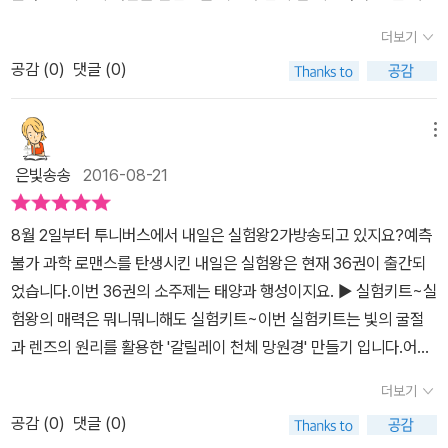
망원경의 원리는 무엇인지, 대물렌즈와 접안렌즈, 경통은 무엇인지,
은 실험왕 과학 실험 키트, 실험 시간이예요. ^^먼저 실험 가이드를 잘
실험을 좋아하고 항상 하려고 하는 우리 뚱이에게 더할 나위 없이 좋
물체가 보이지 않을 때는 어떻게 해야하는지, 망원경으로 태양을 관
더보기
읽어보고 실험을 하도록 해요.​내일은 실험왕 36 태양과 행성에서빛
은 선물이었답니다 차례를 보면서 내용을 먼저 만나볼 수 있는데요!
측해도 될지등실험 중 아이들이 궁금해할 질문들에 답변도 담겨있습
의 굴절과 렌즈의 원리를 활용한갈릴레이 천체 망원경 실험을 해보도
공감 (
0
)
댓글 (0)
정말 어려울 것 같은데 우리 엘에게는 전혀 어려운 내용으로 바꿔버
니다.'태양은 강한 빛과 열을 내보내기 때문에 망원경을 이용해 태양
록 하겠씀다~​​​일단 실험 키트의 렌즈를 보고 아이들이 그냥 넘어 갈
리게 만드는 책이네요 등장인물들!!역시나 범우주와 강원소!!등장인
을 직접 관찰하면 시력을 잃을 수 있습니다.'아이들이 실험을 하면서
수가 없겠죠. ^^그래서 볼록렌즈와 오목렌즈를 어떻게 보이는지 먼저
물들과 꾸준히 만나게 되네요 이렇게 만화 형식으로 되어있어서 전
메뉴
조심해야할 것들도 꼭 설명해줘야겠죠.보름달과 같이 밝은 빛을 내는
렌즈를 비교해 보도록 해주었어요.그리고 나서 실험을 하고나니 먼
혀 어렵지 않게!!즐거운 실험이 기다리니 어찌 재미있지 않을 수가 있
쪽은 관측하면 안된다고 하네요.가운데 부분이 두꺼운 볼록렌즈는 가
은빛송송
2016-08-21
곳의 물체를 관찰 할때 망원경의 원리를 더 쉽게 이해하는것 같았어
겠어요!!??헉!! 외계인이다~~사이사이에 과학실험실이 있어서 아이
까운 물체는 크게 보이고 멀어질수록 상의 크기가 커지다가 어느 순
요.내일은 실험왕을 좀 더 효율적으로 읽어보는 과학 포인트와원리를
와 함께 만드는 재미도 솔솔!!우리 엘이 심심하면 재활용품으로 뚝딱
간에 상이 거꾸로 작게 보인다고 해요. 오목 렌즈는 그 반대로 보이고
8월 2일부터 투니버스에서 내일은 실험왕2가방송되고 있지요?예측
쉽게 이해하는 실험 키트를 통해서더 신나는 과학 실험 시간이였어
만들면서 놀더라고요..^^ 정말 재미있는 흥미진진한 이야기가 담겨
요.망원경을 직접 만들어보면서 볼록렌즈와 오목렌즈의 차이를 알 수
불가 과학 로맨스를 탄생시킨 내일은 실험왕은 현재 36권이 출간되
요.여름방학 동안 내일은 실험왕을 통해서 숙제도 하고좀 더 의미있
있으니저도 정말 재미있게 보게 되더라고요.. ㅋ 태양계를 자연스럽
있겠어요.​​책의 내용도 태양과 행성에 관한 이야기를 들려주고 있어
었습니다.이번 36권의 소주제는 태양과 행성이지요. ▶ 실험키트~실
는 시간을 보내는 것도 좋을듯 해요. ^^ 이 책을 홍보하면서 미래엔 아
게 알려주는 책!예비초등이 읽기에도 전혀 부담스럽지 않는 책이 되
요.본선 대결을 앞두고 과연 어떤 대결을 하게 될지 궁금해지는 내용
험왕의 매력은 뭐니뭐니해도 실험키트~이번 실험키트는 빛의 굴절
이세움으로 부터 무료로 제공 받았습니다.​
어버리네요 ​그러면서 실제 그 원리에 대해서도 알아가게 되는 실험
입니다.실험키트와도 관련있는 구성이라 아이들이 더 좋아할 것 같아
과 렌즈의 원리를 활용한 '갈릴레이 천체 망원경' 만들기 입니다.어려
키트!!책 속의 과학의 원리를 직접 눈으로 이해할 수 있는 실험키트이
요.
운 이론보다 실험을 통해 눈으로 직접 확인하며 알아가는 지식이 더
책의 끝에 있어서 마무리 활동으로 참 좋은 것 같아요!​이렇게 실험에
더보기
입체감있는 지식으로 다가오겠지요?엄청 간단한 만들기 활동을 통해
대한 이해를 해주기도 하고!! 이렇게 실험키트가 있으니!!!이건 뭐!!
공감 (
0
)
댓글 (0)
깊이있는원리를 이해할 수 있어서 참 매력적입니다.​ 만들기 순서는
천체 망원경을 만들고서 그냥 놀아버리는 우리 아이들!! 책이 오자마