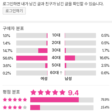
로그인하면 내가 남긴 글과 친구가 남긴 글을 확인할 수 있습니다.
원리를 활용한 ‘갈릴레이 천체 망원경’ 실험 키트를 준비했습니다. 볼
로그인하기
록 렌즈와 오목 렌즈로 갈릴레이식 망원경으로 만들어 망원경의 원리
를 이해하고, 먼 곳의 물체를 직접 관찰할 수 있습니다. 이를 통해 빛
이 굴절과 렌즈의 성질 등을 배울 수 있지요. 재미있게 실험하며 눈과
구매자 분포
손으로 익힌 과학 원리는 정확하게 기억할 수 있을 것입니다.
10대
0.5%
1.0%
20대
0.5%
1.4%
30대
1.7%
14.7%
40대
16.6%
56.6%
50대
2.5%
3.6%
60대
0.6%
0.2%
여성
남성
9.4
평점 분포
76.9%
15.4%