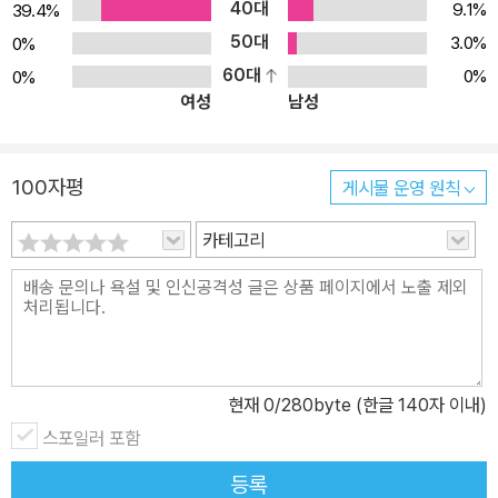
40대
9.1%
39.4%
50대
3.0%
0%
60대
0%
0%
여성
남성
100자평
게시물 운영 원칙
카테고리
현재
0
/280byte (한글 140자 이내)
스포일러 포함
등록