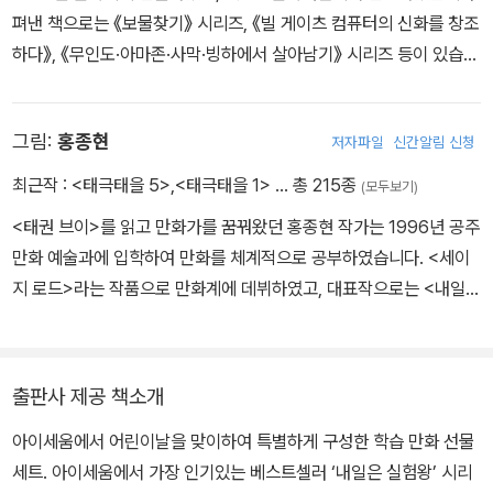
펴낸 책으로는 《보물찾기》 시리즈, 《빌 게이츠 컴퓨터의 신화를 창조
하다》, 《무인도·아마존·사막·빙하에서 살아남기》 시리즈 등이 있습니
다. 《빙하에서 살아남기》로 2002년 대한민국 출판만화대상을 수상
하였습니다.
그림:
홍종현
저자파일
신간알림 신청
최근작 :
<태극태을 5>
,
<태극태을 1>
… 총 215종
(모두보기)
<태권 브이>를 읽고 만화가를 꿈꿔왔던 홍종현 작가는 1996년 공주
만화 예술과에 입학하여 만화를 체계적으로 공부하였습니다. <세이
지 로드>라는 작품으로 만화계에 데뷔하였고, 대표작으로는 <내일은
실험왕>, <내일은 로봇왕>, <태극태을> 등이 있습니다.
출판사 제공 책소개
아이세움에서 어린이날을 맞이하여 특별하게 구성한 학습 만화 선물
세트. 아이세움에서 가장 인기있는 베스트셀러 ‘내일은 실험왕’ 시리