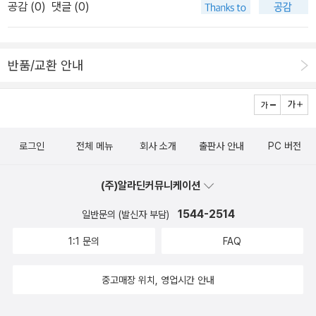
공감 (
0
)
댓글 (0)
품) 곰돌이 co. 지음, 홍종현 그림, 박완규 외 감수 / 아이세움 / 200
9년 4월내일은 실험왕(전10권) + 보물찾기(11~20권) + 별자리 조
명 지구본(사은품) 곰돌이 co. 지음, 강경효 외 그림 / 아이세움 / 20
반품/교환 안내
09년 4월
로그인
전체 메뉴
회사 소개
출판사 안내
PC 버전
(주)알라딘커뮤니케이션
1544-2514
일반문의 (발신자 부담)
1:1 문의
FAQ
중고매장 위치, 영업시간 안내