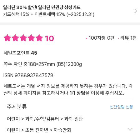
알라딘 30% 할인! 알라딘 만권당 삼성카드
카드혜택 15% + 이벤트혜택 15% (~2025.12.31)
10
100자평 0편
리뷰 1편
세일즈포인트
45
쪽수 확인 중
188*257mm (B5)
12300g
ISBN 9788937847578
세트도서는 개별 서지 정보를 제공하지 못하는 경우가 있습니다. 각
권의 상세 페이지를 참고하시거나
1:1 상담
을 이용해 주십시오.
주제분류
신간알림 신청
어린이
>
과학/수학/컴퓨터
>
과학 일반
어린이
>
초등 전학년
>
학습만화