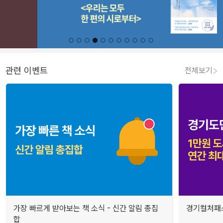
관련 이벤트
전체보기
가장 빠르게 받아보는 책 소식 - 신간 알림 총집
경기컬처패스
합