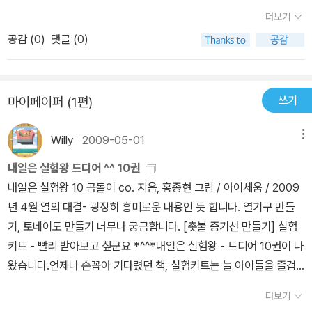
더보기
공감 (
0
)
댓글 (0)
쓰기
마이페이퍼 (1편)
Willy
2009-05-01
메뉴
내일은 실험왕 드디어 ^^ 10권
내일은 실험왕 10 곰돌이 co. 지음, 홍종현 그림 / 아이세움 / 2009
년 4월 열의 대결- 굉장히 흥미로운 내용인 듯 합니다. 열기구 만들
기, 토네이도 만들기 너무나 궁금합니다. [촛불 증기선 만들기] 실험
키트 - 빨리 받아보고 싶군요 *^^*내일은 실험왕 - 드디어 10권이 나
왔습니다.언제나 손꼽아 기다렸던 책, 실험키트는 늘 아이들을 즐겁
게 해 줍니다.어린이 날 선물로 아래와 같은 세트도 괜찮을 듯 하군요.
더보기
사은품이 빵빵합니다. 내일은 실험왕(전10권) +세계지도 퍼즐(사은