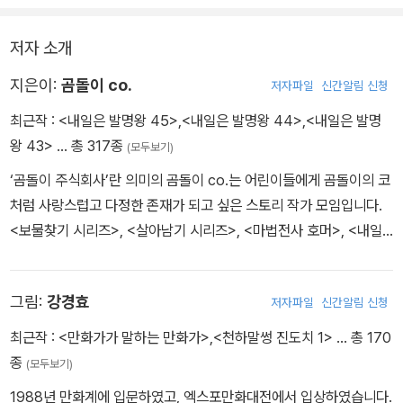
저자 소개
지은이:
곰돌이 co.
저자파일
신간알림 신청
최근작 :
<내일은 발명왕 45>
,
<내일은 발명왕 44>
,
<내일은 발명
왕 43>
… 총 317종
(모두보기)
‘곰돌이 주식회사’란 의미의 곰돌이 co.는 어린이들에게 곰돌이의 코
처럼 사랑스럽고 다정한 존재가 되고 싶은 스토리 작가 모임입니다.
<보물찾기 시리즈>, <살아남기 시리즈>, <마법전사 호머>, <내일
은 실험왕>, <내일은 수학왕> 등의 스토리를 집필하였습니다.
그림:
강경효
저자파일
신간알림 신청
최근작 :
<만화가가 말하는 만화가>
,
<천하말썽 진도치 1>
… 총 170
종
(모두보기)
1988년 만화계에 입문하였고, 엑스포만화대전에서 입상하였습니다.