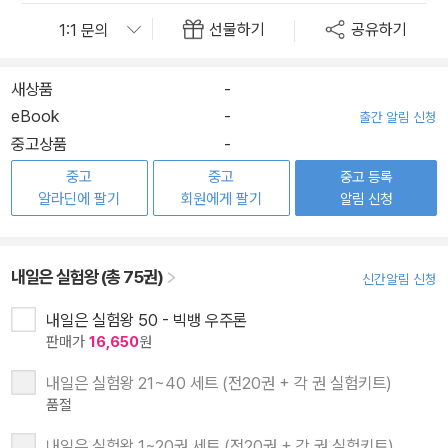
선물하기
공유하기
새상품
-
eBook
-
출간 알림 신청
중고상품
-
중고
중고
중고 등록
알라딘에 팔기
회원에게 팔기
알림 신청
내일은 실험왕 (총 75권)
신간알림 신청
내일은 실험왕 50 - 빅뱅 우주론
판매가
16,650
원
내일은 실험왕 21~40 세트 (전20권 + 각 권 실험키트)
품절
내일은 실험왕 1~20권 세트 (전20권 + 각 권 실험키트)