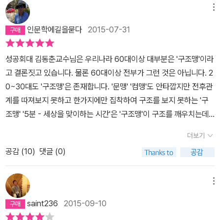
각, 하다TRACK 01 Good night, Good luck TRACK 02 복지국
메뉴
가 스웨덴의 비밀 TRACK 03 주교 지학순 TRACK 04 역사를 잊은
인문학에길을묻다
2015-07-31
민족 TRACK 05 안녕하십니까? TRACK 06 4만 7000원 TRAC
K 07 천국의 집 TRACK 08 꿈의 공장 속 ‘노동자’들 TRACK 09
성공회대 김동춘교수님은 우리나라 60대이상 대부분은 '구조맹'이라
다메 SIDE B 경계, 짓다TRACK 01 세 개의 ‘국가개조론’ TRACK
고 결론짓고 있습니다. 물론 60대이상 전부가 그런 것은 아닙니다. 2
02 사라진 목소리와 공영방송 TRACK 03 가난한 이들은 왜 보수적
0~30대도 '구조맹'은 존재합니다. '문맹' '컴맹'도 안타깝지만 전후관
이 되는가 TRACK 04 썩은 상자와 수평 폭력 TRACK 05 공평하지
계를 따져보지 못하고 한가지에만 집착하여 구조를 보지 못하는 '구
못한 세금의 결과 TRACK 06 모독 vs. 모독 TRACK 07 전시작전
조맹' '5분 - 세상을 맞이하는 시간'은 '구조맹'이 구조를 깨우치는데
통제권과 세 명의 대통령 TRACK 08 부동산 불패 신화와 아이 안 낳
큰 도움을 줄 것입니다. 뉴스타파에서 발표한 내용에 전후관계에 대
는 나라 TRACK 09 꼰대 vs. 선배 에필로그_ 주인의 자격A면과 B
더보기
한 설명과 이에 곁들인 문장 또는 단어의 정의를 풀어서 설명하여, 어
면으로 나뉘어진 챕터가 꼭 90년대 '길보드 차트'를 화려하게 장식했
공감 (
10
)
댓글 (0)
떤 사건이나 인물에 대한 이해를 돕고, 모든 사실을 다른 관점에서 바
던 카세트 테이프를 연상시킨다. 천천히, 꼼꼼히, 곱씹어 읽기 좋은 주
라보는 감각을 향상시켜 줄 것입니다. 이땅의 '구조맹'들은 꼭 읽어야
제들이다. 실제로, 아주 천천히 읽었다. 대부분 방송으로 이미 봤던 내
할 책입니다. 구조를 좀 더 이해하고 싶은 사람도 물론입니다. 아나운
메뉴
용들이다. 그때 받았던 충격과 감동, 그리고 안타까움을 함께 담아 읽
서 머드와 지학순주교님의 용기, 대자보 '안녕하십니까?'의 주인공 주
어나갔다. 붙여놓은 포스트잍이 책의 옆구리를 가득 채웠다. 책의 전
saint236
2015-09-10
현우의 다른 각도의 용기와 깨우침, 아들의 학원비 47,000원을 '노
체를 줄곧 관통하는 노동자들의 눈물과 비뚤어지고 왜곡된 역사와 불