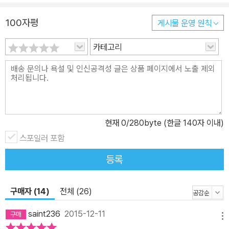
리스트 에드워드 머로, 복지국가 스웨덴의 에른스트 비그포르스, 주
교 지학순을 비롯해 안녕하십니까 대자보와 4만 7000원의 노란 봉
100자평
게시물 운영 원칙
투 캠페인까지, 1부에 담긴 이야기들은 우리에게 새로운 생각의 범주
카테고리
를 제시한다. “흔히 사람들의 생각이 변한다고 표현하는데 이는 반은
맞고 반은 틀린 말이다. 사람들의 생각은 잘 변하지 않는다. 적어도
‘기존의 범주’에서는 그렇다. 그렇기 때문에 사람들의 생각이 변했다
는 건 사람들이 중요하게 여기는 범주가 바뀌거나, 새로운 범주가 기
존의 범주보다 더 중요하게 여겨지게 되었다고 해석하는 게 맞다. 사
람들을 설득한다는 건, 기존의 범주에서 생각을 변화시키는 게 아니
현재
0
/280byte (한글 140자 이내)
라 새로운 범주를 제시하는 행위다. (...) 그러므로 우리가 정말 세상
스포일러 포함
을 더 나은 쪽으로 변화시키고자 한다면, 궁극적으로 해야 할 일은 세
등록
상이 더 나아질 수 있는, 적어도 그럴 가능성이 ‘높은’ 범주를 끊임없
이 발굴해서 사람들에게 제시하는 것뿐이다. 그렇게 제시된 범주가
사람들의 생각 속에서 중요한 범주로 자리잡고, 나아가 습관적으로
구매자 (14)
전체 (26)
사용하는 범주가 될 때, 세상은 충분히 바뀌어 있을 것이다. 누구나 알
saint236
2015-12-11
아야 할, 반드시 지켜내야 할 ‘진실’이라도 그것이 하나의 범주로 자리
메뉴