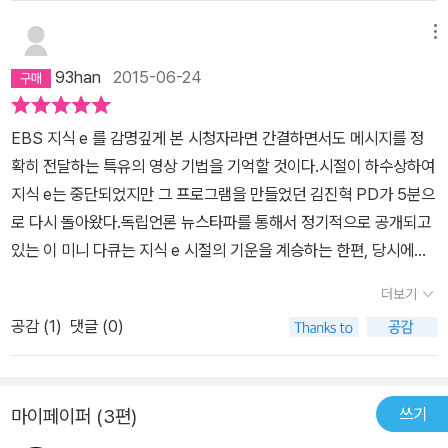
령관에게 굴욕적으로 지휘권을 빼앗겨버린 당시 3군단장 유재홍,수
분리를 명시한 헌법정신에 어긋난다”고 비판한 것이 비근한 예다. 이
지를 파악하기 위하여 애는 써야 하지 않을까? 저자의 의견에 대해서
메뉴
적,물리적 우세에도 불구하고 현리전투에서 대패한 3군단(1951년 5
에 대해 주교회의 정의평화위원회는 12월 11일 성명을 통해 “정교분
연구하고, 고민해서 내린 결론이 반대라면 이해를 하겠지만 듣지 않
월16일~21일)장교들은 계급장 떼고 도주하고, 병력의 30%와 중장
리 원칙을 거론하며 교회의 현실 참여에 대해 일각에서 과도하게 우
93han
2015-06-24
기 위해서 애를 쓰면서, 무조건 반대하는 사람들을 보면서 당신은 이
비의 70%를 상실하고 만다. UN군사령관의 질책“당신의 군단은 지
려하는 것은 교회의 가르침을 매우 폐쇄적이고 협의적으로 이해했기
사람만큼 5분을 위해서 치열하게 투쟁하고 고민하고 있는가를 묻고
금 어디 있소?”“잘 모르겠습니다” “모든 포와 수송 장비를 상실했단
때문”이라고 밝혔다. 일찍이 주교회의는 ‘쇄신과 화해’라는 문건을 통
EBS 지식 e 를 감명깊게 본 시청자라면 간결하면서도 메시지를 정
싶다. 세상이 바뀌기를 원한다면 너무 거창한 것들만 생각하지 말고,
말이오?”“그런 것 같습니다” 이 무능력, 무책임의 전형 유재홍의 대
해, 민족이 고통당하던 일제강점기에 정교분리를 이유로 민족 독립에
확히 전달하는 특유의 영상 기법을 기억할 것이다.시절이 하수상하여
지금 내게 주어진 5분을 소중하게 생각하고, 그 5분을 가지고 우리에
답을 듣고 “한국군 3군단을 해체하고, 육군본부의 작전권도 폐지한
앞장선 신자들을 돕지 못했던 일을 반성한 바 있다. -64쪽 당신들이
지식 e는 중단되었지만 그 프로그램을 만들었던 김진혁 PD가 5분으
게 다가온 그의 말에 귀를 기울여 보라고 말하고 싶다. 아무 것도 아닌
다. 육군본부의 임무는 작전을 제외한 인사와 행정, 군사훈련에만 국
자랑하는 신의 위대한 사랑이, 당신들이 강조하는 그 원칙으로는 얼
로 다시 돌아왔다.독립언론 뉴스타파를 통해서 정기적으로 공개되고
5분이라면, 그냥 흘러가는 시간이라고 생각하는 5분이라면 다른 사
한한다.1군단은 내 지휘를 직접 받아야하고 육군본부 전방지휘소도
마나 편협하고 이중적인 존재가 되어버리는가. 좋아하는 뮤지컬 O
있는 이 미니 다큐는 지식 e 시절의 기운을 계승하는 한편, 당시에는
람의 말을 듣기 위해, 그것도 우리 사회의 문제에 대해서 날카롭게 비
페지한다” 그렇게 이승만이 도망가면서 넘겨주고, 유재홍 3군단장이
ST중에 '불공평한 이 세상'이 있다. 노트르담 성당의 콰지모도가 자
담을 수 없었던 내용과 현재 우리 사회에서 일어나는 사안에 대해 통
판하는 그의 말을 듣기 위해서 기꺼이 투자할 수 있는 가치가 있지 않
더보기
확정적으로 빼앗겨버린 전시작전통제권 일명 ‘전작권’ 40여 년 후 1
신의 처지를 비관하며 부르는 노래인데 가사 중에 이런 부분이 있다.
찰력 있는 시각을 제공한다.솔직히 책 보다는 영상을 먼저 보시라고
을까? 쓸데없이 황금펀치나 썰전 같은 프로그램을 보기 위해서 그
994년 평시작전권 회수 이후 ‘전시작전권환수’까지 추진하여 시한
불공평한 이 세상 너무도 다른 운명신이여 이 불행은 나의 잘못인가
공감 (
1
)
댓글 (0)
이야기 하고 싶다. 영상으로 입문하고 심화 과정으로 책을 보면 영상
많은 시간을 허비하기 보다는 그의 말을 듣기 위해 애쓴다면 최소한
까지 결정한 대통령 노무현 그러자거품 물고 반대하는 조중동 얼마
요사랑하고 싸우고 타협한 그 일 조차너무 먼 나의 삶도 하지만 아름
에는 담지 못했던 이야기들이 보다 깊이 있게 다가올 것이다.
지금보다는 살기 좋아지지 않을까?
후 성명서를 발표하여전작권 환수에 강하게 반대하는 전직국방장
다워요신은 어디있나요 높은 교회인가요간절히 기도하는 사람들 곁
관, 참모총장, 군장성출신들 그리고 명단에 포함된 낯익은 이름 대한
인가요가난한 목자들의 초라한 경배보다 동방박사의 황금 주님도 사
쓰기
마이페이퍼 (3편)
민국 예비역장성모임성우회고문유재홍 이명박대통령 전시작전통제
랑하나요 얼마 전 친구와 그런 대화를 나눈 적이 있다. 독실한 기독교