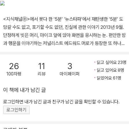
식, 머리보다 심장이 먼저 반응하는 지식을 찾아 헤매고 있다.
<지식채널ⓔ>에서 못다 한 ‘5분’ ‘뉴스타파’에서 재탄생한 ‘5분’ 도
망갈 수도 없고, 포기할 수도 없던, 진실에 관한 이야기 2013년 9월.
단정하게 빗은 머리, 마이크 앞에 앉아 화면을 응시하는 눈. 편안한 밤
과 행운을 이야기하는 저널리스트 에드워드 머로가 등장한 또 하나의
‘5분’이 시작되었다. 그는 무언가 주장하려면 그에 대한 명확한 근거
가 있어야 한다는 것을, 공포와 불안을 자극해서 사람들을 패닉 상태
읽고 싶어요 23명
26
11
3
로 몰아가는 식의 여론몰이는 잘못된 것임을, 매체가 지닌 영향력을
읽고 있어요 8명
100자평
리뷰
마이페이퍼
단순히 오락거리는 사용해서는 안 된다는 것을 주장했다. 뉴스타파에
읽었어요 61명
서 새롭게 시작된 <김진혁의 5minutes>는 첫 방송을 에드워드 머
이 책에 내가 남긴 글
로로 열었다. 2005년 9월, <지식채널ⓔ>의 시작이 ‘1초’였다면, 그
로부터 8년 후인 2013년 9월 <김진혁의 5minutes>의 시작은 ‘Go
로그인하면 내가 남긴 글과 친구가 남긴 글을 확인할 수 있습니다.
od Night and Good Luck’이었다. 우주의 시간 150억년을 1년으
로그인하기
로 축소할 때 인류가 역사를 만들어 간 시간 ‘1초’에 일어나는 일들,
그 찰나 속 짧은 순간에 일어나는 일상을 깊이 생각해보고자 하는 것