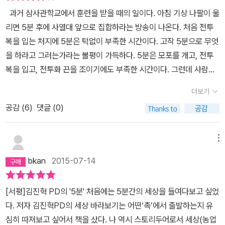
란봉투' 모금에 보낸 아주머니의 가슴 아픈 용기, 험하지만 그래도 우
공정한 세상에 대해서 한숨도 가득 뱉어냈다. 그러니 심호흡도 필요
과거 삼사관학교에서 훈련을 받을 때의 일이다. 아침 기상 나팔이 울
리가 살아야 할 이유입니다. 구조를 깨우치는데 도움이 된 단어 해설
하고 쉬어갈 여지가 있어야 한다. 반복해서 강조하지만, 천천히 읽어
리면 5분 후에 사열대 앞으로 집합하라는 방송이 나온다. 처음 전투
도 빛나 보입니다. 자신과 비슷하거나 나약한 사람에게 드러나는 '수
야 할 책이다.공화당은 여당인 민주당을 공격하기 위해매카시에 동조
복을 입는 처지에 5분은 턱없이 부족한 시간이다. 고작 5분으로 무엇
평폭력'과 자신의 속한 계층의 이익을 대변하는 후보가 아닌 다른 계
민주당은 자신들이 공산주의자가 아님을 증명하기 위해매카시에 동
을 하라고 그러는가라는 불평이 가득하다. 5분은 모포를 개고, 전투
층을 대변하는 후보자에게 투표하는 '계급배반투표'도 인상적입니다.
조언론은 자신들이 공산주의를 옹호하지 않음을 보여주기 위해매카
복을 입고, 전투화 끈을 조이기에도 부족한 시간이다. 그런데 사람은
시에 동조매카시에 동조하지 않을 수 없는사회에 만연한 공포 분위기
적응의 동물이라는 말이 그렇게나 실감되었던 적도 없다. 일주일이
더보기
-20쪽저 매카시즘에 지금은 어떤 이름을 넣어야 할까. 과거에는 김대
지나자 그 5분이 정말 길게 느껴진다. 기상 나팔이 울림과 동시에 일
중, 이어서 노무현, 그리고 종북에 친노...뉴스를 듣다 보면(뉴스를 주
공감 (
6
)
댓글 (0)
어나서 2인 1조로 모포를 개고, 전투복을 입고, 전투화를 신는다. 여
로 듣는 편이다) 늘 답답해지기 마련인데, 애청하는 CBS의 한 기자
기까지 채 3분이 걸리지 않는다. 그리고 침대에 잠시 누웠다가 어슬
가 친노/반노에 너무 집착하는 경향을 느꼈다. 친노/반노를 나누는 그
렁 거리면서 사열대 앞으로 집합한다. 훈육장교가 매일 하던 5분이면
메뉴
프레임에 갇힌 게 아닐까 갑갑했다. 그걸 원하는 이들이 만들어 놓은
지구를 한바퀴 돌 수 있다는 뻥이 꽤나 현실감 있게 다가온다. 아마도
bkan
2015-07-14
프레임이 아닐까 하고. 또 어느 방송에서는 한 변호사가 국회의원 전
그때부터일 것이다. 5분의 가치에 대해서 인식하고 살아온 것이. 저
체 명단을 가지고 검색을 해보았다고 한다.(김어준의 파파이스-였던
자는 지식채널 e의 제작자였다. 내가 꽤 감동받았던 시리즈들을 만들
[서평]김진혁 PD의 '5분' 처음에는 5분간의 세상을 들여다보고 싶었
것 같은데 확실히 기억이 나지는 않는다.) 그랬더니 몇 주 전에는 친
었던 사람이다. 그 사람이 자리를 옮겨서 뉴스타파에서 5분이라는 프
다. 저자 김진혁PD의 세상 바라보기는 어떤‘촉’에서 출발하는지 유
노로 분류되다가 다시 반노, 그러다가 또 친노로 분류되는 등 기자가
로그램을 제작했다. 뉴스타파를 보면서 잘 만들었다는 생각을 하다가
심히 따져보고 싶어서 책을 샀다. 나 역시 스토리두어로서 세상(농업
기사 쓰기 나름으로 카테고리가 계속 바꼈다고 한다. 소위 '보수'라고
정신을 차려보니 그 사람이 그 사람이다. 여전히 그는 5분을 위해서