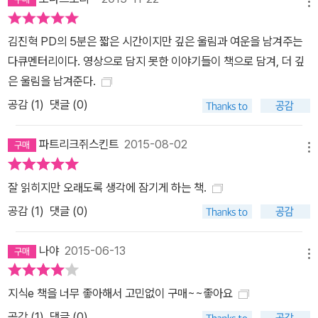
러나지 않기 때문에 우리는 그것이 그저 구성원 간의 갈등이라고 생
메뉴
각하기 쉽다. 특히 세대론처럼 그럴듯한 ‘경계짓기’로 표현될 땐 더욱
김진혁 PD의 5분은 짧은 시간이지만 깊은 울림과 여운을 남겨주는
그렇다.” (159쪽) 프롤로그부터 주인의 자격을 이야기하는 에필로그
다큐멘터리이다. 영상으로 담지 못한 이야기들이 책으로 담겨, 더 깊
에 이르기까지, 앎과 삶의 경계를 이어주었던 그의 시어는 이 책『5
은 울림을 남겨준다.
분』에서 우리 시대의 참여시로 진화한다. 그러나 그것이 대단한 목적
공감 (
1
)
댓글 (0)
이 있거나 누군가에게 강요하는 것이 아닌, 문득 발걸음을 멈추는 ‘5
분’이기를 바란다. 그것이 저자 자신이 프로그램과 책을 통해 갖고자
파트리크쥐스킨트
2015-08-02
하는 마음이기도 하다. “조금 더 나은 사회를 만들기 위해 노력하는
메뉴
분들이 있음에도 사회가 더 나은 방향으로 가는 건 아닐지 모른다. 하
지만 5분이 모여 만들어낸 소실점들이 흑백 풍경을 모두 컬러로 바꿔
잘 읽히지만 오래도록 생각에 잠기게 하는 책.
내지 못한다고 해서 그 자체로 별것 아니라고 치부해선 안 되지 않을
공감 (
1
)
댓글 (0)
까? 이 책이 많은 분들에게도 5분이 작은 컬러 픽셀 하나, 자연스러
운 생각의 고리가 되길 바란다.” - 프롤로그에서
나야
2015-06-13
메뉴
지식e 책을 너무 좋아해서 고민없이 구매~~좋아요
공감 (
1
)
댓글 (0)