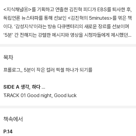
<지식채널ⓔ>를 기획하고 연출한 김진혁 피디가 EBS를 퇴사한 후,
독립언론 뉴스타파를 통해 선보인 <김진혁의 5minutes>를 엮은 책
이다. ‘감성지식’이라는 방송 다큐멘터리의 새로운 장르를 선보이며
‘5분’ 간 전해지는 강렬한 메시지와 영상을 시청자들에게 제시했던
그가, 이번에는 사회적인 이슈를 중심으로 도망갈 수도 없고, 포기할
수도 없던, 진실에 관해 이야기한다.
목차
가슴을 울리는 것을 넘어 우리가 발 딛고 선 세상을 마주하는 ‘5분’.
프롤로그_ 5분이 작은 컬러 픽셀 하나가 되기를
그 시간동안 열아홉 편의 방송은 우리 시대의 이슈를 전면으로 다룬
다. 그리고 이 책 『5분』은 각 방송의 주요 키워드는 물론 방송을 통해
SIDE A 생각, 하다
보여주고자 했던 개념들을 심도 깊은 해설로 덧붙였다.
TRACK 01 Good night, Good luck
책속에서
P.14