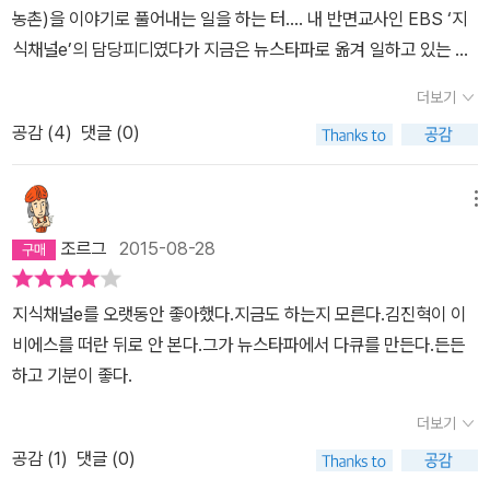
농촌)을 이야기로 풀어내는 일을 하는 터.... 내 반면교사인 EBS ‘지
분류되는, 그렇지만 전혀 보수스럽지 않은 이들은 북한 없으면 어찌
23시간 55분을 투자한다고 말한다. 과거에는 인문학적인 부분들을
식채널e’의 담당피디였다가 지금은 뉴스타파로 옮겨 일하고 있는 저
살려고, 노무현 없이는 어찌 살려고 저리 물타기를 하는가 혀를 차게
다루던 것들이 이제는 주로 사회적이고 정책적인 주제를 다루지만 5
자는 자신의 생각을 어떻게 시작해서 어떻게 마무리하는지 궁금했
된다. 사회에 만연한 이 공포. 그래서 그 이름이 곧 천형이 되는 이 병
분의 중요함에 대한 그의 생각은 전혀 달라지지 않았다. 그의 그 치열
더보기
다. 6월 중순 책이 도착했고 차분하게 살피기 시작했다. 뒷표지에
든 사회. 한숨, 아니 쉴 수가 없다. “교회가 사회 문제에 직면했을 때
함이 이렇게 우리의 마음을 움직이는 프로그램을 만든 것이라 생각하
공감 (
4
)
댓글 (0)
는 CD에 5분짜리 동영상(미니다큐) 18편이 담겨 스토리의 실제를
취해야 할 태도는 무산자에게는 참을성을 설교하고 유산자에게는 너
니 그의 삶이 존경스러워진다. 다만 이렇게 좋은 프로그램이 많은 사
구체적으로 느낄 수 있도록 기획되었다. 시간 날 때 영상으로 시청하
그러움을 찬양하는 일이 아니며 문제를 얼버무리지 않고 그 원인을
람들이 아닌 일부에게만 알려져 있다는 사실이 아쉬울 뿐이다. 우리
는 재미도 쏠쏠하다 5분영상언어로 쓴 우리시대의 참여시다. 저자는
똑바로 규명하여 해결점을 정확히 제시하는 데 있다.” -지학순 1921-
메뉴
가 아침에 출근하면서 보내는 5분, 개찰구에 카드를 찍고 지하철을
파편화된 삶을 살아서는 세상을 더 나은 방향으로 나아가게 만들기
1993지학순 주교의 행적을 보면서 프란치스코 교황도 함께 떠올랐
타러 가는 시간보다 짧은 그 5분이 우리의 세상을 바꾸기에 충분하다
조르그
2015-08-28
어렵다고 일갈한다. 연결되어야 하고 연대의식을 가지고 세상을 마주
다. 며칠 전 친구가 보내준 캡쳐본이다. 저 글은 작년 연말에 쓴 글인
는 것을 인식하지 못하고 살아가는 사람들이 얼마나 많은가? 사회를
대해야 내가 원하는 방향으로 흘러 갈 것이라고 이야기한다. 그 일에
가 보다. 그러니까 프란치스코 교황께서는 미국에서 동성 결혼 합헌
알기 위해서 고민하고 노력하기 보다는 그저 주어진 정보만을 진실이
지식채널e를 오랫동안 좋아했다.지금도 하는지 모른다.김진혁이 이
힘을 보태기 위해 독자들로 하여금 단 5분간이라도 새로운 색깔로 사
결정 이전에도 이미 저런 말씀을 하고 계셨던 거다. 엄지손가락 쭉 치
라 생각하고, 앵무새처럼 되뇌이는 우리들에게 그는 심각한 도전을
비에스를 떠란 뒤로 안 본다.그가 뉴스타파에서 다큐를 만든다.든든
물을 들여다보고 헤아리도록 하고 싶다는 뜻을 이 책에서 분명히 하
켜들어본다. 감탄만 하고 있을 수는 없는 노릇. 책의 메시지를 더 이
던진다. 지금 당신이 헛되이 보내는 시간이, 상당히 짧다고 생각하는
하고 기분이 좋다.
고 있다. 내가 하고 싶은 이야기를 위해수없이 많은 자료를 찾아 고르
어보자. 문제는 정교분리의 목적을 ‘권력의 종교 간섭 금지’가 아니
그 5분이 사실을 세상을 바꾸기에 충분한 시간이라는 것을 당신을 인
고, 이것과 저것이, 앞과 뒤가, 지난날과 지금이 어떻게 연결되고 이어
라 ‘종교의 정치 참여 금지’로 오해할 때 생긴다. 2013년 1월 천주교
더보기
식하고 살아가는가? 이 도전 앞에서 우리는 어떻게 반응할 것인가?
지는지 고민하는 저자의 흔적이 곳곳에 보인다. ‘전시작전통제권과
정의구현전국사제단이 ‘국가기관이 개입한 명백한 불법선겅 책임지
저자가 혼신의 힘을 다해서 만들어낸 5분이라는 결과물 앞에서 우리
공감 (
1
)
댓글 (0)
세명의 대통령’편에서 무능의 극치 이승만의 대통령짓과 당시 미군사
라’며 퇴진 시국선언을 하자 중앙일보가 11월 25일자 사설에서 “정교
는 어떤 태도를 취할 것인가? 최소한 그의 말과 견해가 옳은지 그른