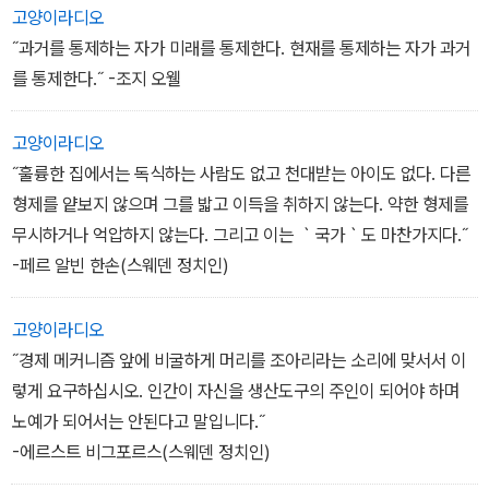
다. 낙원은 인류 역사의 시작에도 없었고 마지막에도 없을 것이다.”
고양이라디오
- ‘복지국가 스웨덴의 비밀’ 중에서
˝과거를 통제하는 자가 미래를 통제한다. 현재를 통제하는 자가 과거
를 통제한다.˝ -조지 오웰
“교회가 사회 문제에 직면했을 때 취해야 할 태도는 무산자에게는 참
을성을 설교하고 유산자에게는 너그러움을 찬양하는 일이 아니며 문
고양이라디오
제를 얼버무리지 않고 그 원인을 똑바로 규명하여해결점을 정확히 제
˝훌륭한 집에서는 독식하는 사람도 없고 천대받는 아이도 없다. 다른
시하는 데 있다.”
형제를 얕보지 않으며 그를 밟고 이득을 취하지 않는다. 약한 형제를
- ‘주교 지학순 ’ 중에서
무시하거나 억압하지 않는다. 그리고 이는 ｀국가｀도 마찬가지다.˝
-페르 알빈 한손(스웨덴 정치인)
“모든 사람이 정치색을 가지고 있다. 하지만 ‘공정’이란 게 뭔지 이해
하고 권력자의 애완동물이 되겠다는 생각을 가지고 있지 않다면 정치
고양이라디오
적인 색깔이나 출신이 문제가 될 건 없다고 본다.”
˝경제 메커니즘 앞에 비굴하게 머리를 조아리라는 소리에 맞서서 이
- ‘사라진 목소리와 공영방송’ 중에서
렇게 요구하십시오. 인간이 자신을 생산도구의 주인이 되어야 하며
노예가 되어서는 안된다고 말입니다.˝
“수평 폭력은 자신을 억압하는 근원을 향해 분노를 표출하는 것이 아
-에르스트 비그포르스(스웨덴 정치인)
니라 자신과 비슷하거나 나약해 보이는 사람에게 대신 분노를 드러내