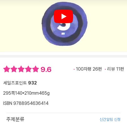
Play
9.6
100자평 26편
리뷰 11편
세일즈포인트
932
295쪽
140*210mm
465g
ISBN 9788954636414
주제분류
신간알림 신청