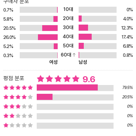
구매자 분포
이 <지식채널ⓔ>의 첫 의도였다면, <김진혁의 5minutes>는 현재
10대
0%
0.7%
시점에서 사회적으로 대두되는 문제들을 고민하고 판단하는, 합리성
20대
4.0%
5.8%
과 상식을 되짚어보자는 의미였다. 『5분』은 <지식채널ⓔ>를 기획하
30대
12.3%
20.5%
고 연출한 김진혁 피디가 EBS를 퇴사한 후, 독립언론 뉴스타파를 통
40대
해 선보인 <김진혁의 5minutes>를 엮은 책이다. ‘감성지식’이라는
17.4%
26.0%
방송 다큐멘터리의 새로운 장르를 선보이며 ‘5분’ 간 전해지는 강렬
50대
6.8%
5.2%
한 메시지와 영상을 시청자들에게 제시했던 그가, 이번에는 사회적인
60대
0.8%
0.3%
여성
남성
이슈를 중심으로 도망갈 수도 없고, 포기할 수도 없던, 진실에 관해 이
야기한다. 가슴을 울리는 것을 넘어 우리가 발 딛고 선 세상을 마주하
9.6
평점 분포
는 ‘5분’. 그 시간동안 열아홉 편의 방송은 우리 시대의 이슈를 전면으
로 다룬다. 그리고 이 책 『5분』은 각 방송의 주요 키워드는 물론 방송
79.5%
을 통해 보여주고자 했던 개념들을 심도 깊은 해설로 덧붙였다. 책은
20.5%
1부 생각, 하다와 2부 경계, 짓다로 나뉘어진다. 1부 생각, 하다는 사
0%
고를 자유롭게 하는 다양한 생각의 출발점들이 담겨 있다. 이미 현실
0%
이 되어 상식처럼 여겨지는 과거의 생각들도 있고, 현재화된 상식에
0%
강하게 반기를 들며 다시 생각하길 촉구하는 것들도 존재한다. 저널