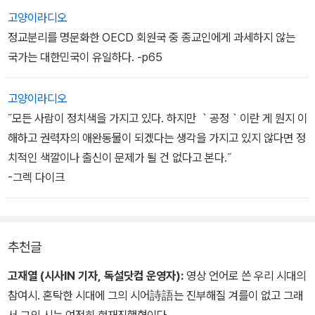
는 것이다.”
고양이라디오
- ‘썩은 상자와 수평 폭력’ 중에서
정교분리를 명문화한 OECD 회원국 중 종교인에게 과세하지 않는
국가는 대한민국이 유일하다. -p65
“내가 사랑하는 건 조국, 국민이지 어쩌다 권력을 잡게 된 정부가 아
니다. 어떤 정부가 민주주의 원칙을 저버린다면 그 정부는 비애국적
고양이라디오
이다. 민주주의에 대한 사랑은 당신으로 하여금 당신의 정부에 반대
˝모든 사람이 정치색을 가지고 있다. 하지만 ｀공정｀이란 게 뭔지 이
할 것을 요구한다.”
해하고 권력자의 애완동물이 되겠다는 생각을 가지고 있지 않다면 정
- ‘모독 vs. 모독 ’ 중에서
치적인 색깔이나 출신이 문제가 될 건 없다고 본다.˝
-그렉 다이크
“너희는 왜 우리처럼 닥치는 대로 일하지 않나?”
“너희는 왜 우리처럼 부당함에 맞서 싸우지 않는가?”
“너희는 왜 우리처럼 자유롭지 못한가?”
추천글
그러면서 한 손에 쥐여주는 ‘자기 계발서’
또다른 손에 쥐여주는 ‘힐링’ 도서
고재열 (시사IN 기자, 독설닷컴 운영자):
영상 언어로 쓴 우리 시대의
하지만 그들의 20대엔 노력하면 보상받을 수 있었던 적지 않은 기회
참여시. 혼탁한 시대에 그의 시어詩語는 진부해질 겨를이 없고 그래
와
서 그의 시는 여전히 현재진행형이다.