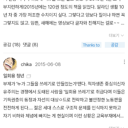
파업 관련 ‘162억원’ 청구한진중공업 노조에게 ‘158억원’ 청구 평
부지런하게!2015년에는 120권 정도의 책을 읽었다. 알라딘 생활 10
범한 노동자들에게는 천문학적인 돈정말이지, 태어나 듣도 보도 못한
년 차 중 가장 저조한 수치이지 싶다. 그렇다고 양보다 질이냐 하면 꼭
저 돈... 저 무지막지한 액수로 노동자들의 숨통을 조이고, 끝내는 그
그렇지도 않고. 암튼, 새해에는 영상보다 글자와 친해지는 걸로~~ 2
들이 목숨을 내던지게 만들었던 손배소. 국제노동기구ILO에 따르면,
015년 올해의 웹툰 '미생'(시즌2 연재 시작)2015년 올해의 캐릭터
더보기
노동자 파업을 형법상 업무방해죄로 처벌하는 국가는 한국이 거의 유
'흑집사'(영화 곧 개봉한다고!!)2015년 올해의 오리지널 '밤을 걷는
공감 (
18
)
댓글 (8)
일하다고... 이런 걸로 only는 하지 말았으면 좋겠다. 제발이지...영
선비' (드라마의 용두사미란! 이준기가 불쌍...)2015년 올해의 안습
국, 독일, 프랑스 등 서구 선진국은 노동 교육을 학교 정규 교과과정으
'베르사유의 장미 에피소드1'(추억이라도 간직하게 후속작은 안 냈으
로 편성하여, 어린이들이 일찍부터 노동자로서의 정체성과 권리를 체
면...)2015년 올해의 사랑 '그래도 다정한 사랑을 한다' (요네다 코우
chika
2015-06-08
메뉴
험하도록 하고 있다. 교육 내용은 자유, 평등 같은 추상적인 개념부터
에게 빠지다!) 2015년 올해의 센스 '폭설'(작가의 실제 경험이라고!)
일회용 청년
노동조합 만들기, 근로계약서 쓰기, 노사 합의 같은 실질적인 부분까
2015년 올해의 그때 그 시절 '얼음 땡!' (강풀 작가는 확실한 이야기
부제가 '누가 그들을 쓰레기로 만들었는가'랜다. 적자생존 중심의신자
지 모두 포함한다. -105쪽 이런 교육이 우리에게 절실하게 필요하다.
주머니를 갖고 있다!)2015년 올해의 그림책 시리즈 '병만이와 동만
유주의는 경쟁에서 도태된 사람을 '일회용 쓰레기'로 취급다며 이들은
오늘 내년도에 있을 자유학기제에 대비한 교육과정 편성에 대한 임시
이 그리고 만만이' (이보다 좋은 '읽기' 책은 없다!)2015년 올해의 상
기득권층의 동정과 자선의 대상ㅇ드로 전락하고 불안정한 노동판을
회의가 있었다. 특히 집중이수제로 1학년에 몰빵시킨 사회과 문제가
상력 '수박 수영장' (내년 여름도 기다리겠어요!)2015년 올해의 가족
전전하게 된다.... 젊은 세대 스스로 구조적 문제를 인식하지 못하고
심각하다는 이야기가 나왔는데, 그 무엇보다도 선행해서 노동교육을
'뺑덕' (심청도 아니고 뺑덕 어미도 아니고 바로 그 아들이 주인공!)2
자기 비하와 체념에 빠지는 게 현실이며 이런 상황은 교육부재에서
해야 한다. 노동자가 대다수인 사회에서 노동자를 이토록 불행하게
015년 올해의 인과응보 '노잣돈 갚기 프로젝트' (이런 저승사자를 기
비롯된다. 현실을 타개하기 위해서는 비판적 지식을 양육할 수있는
만드는 사회 구조는 얼마나 불합리한가. 이런 공약을 내세우는 사람
다린다!)2015년 올해의 글없는 글 '먼지 아이' (아무 말 없이 이토록