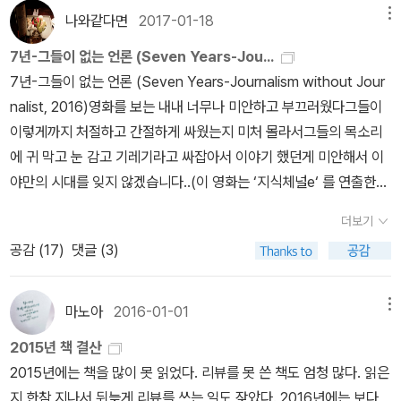
권 환수 연기박근혜대통령 전시작전통제권 무기한 연기 비행
신자인 친구는 동성애에 대해서 무척 불편한 감정을 느꼈는데 자신이
나와같다면
2017-01-18
메뉴
기, 배, 탱크등 군수품 몰래 빼먹는 똥별들1,600억원이나 몰래 빼먹
느끼는 불편함이 어디서 오는지에 대해서는 설명하지 못했다. 아마도
7년-그들이 없는 언론 (Seven Years-Jou...
은 방산비리를 ‘생계형범죄’라 두둔하는 현직 국방장관 5천만명이 살
그건 교육 탓이지 싶다. 교회에서 그렇게 주장하고 강조하니까 당연
7년-그들이 없는 언론 (Seven Years-Journalism without Jour
아가는 경제대국 어쩌구 하는 국가 하지만전쟁이 일어나면 자기결정
히 문제라고 여겨왔던 게 아닐까. 그래서 질문했다. 동성애자이기 때
nalist, 2016)영화를 보는 내내 너무나 미안하고 부끄러웠다그들이
권이 없는 나라이 책은 재미있다. 바쁘고 급하게 살아가도록 강요되
문에 배척하고 등돌리는 그 교회에, 예수님은 계실까? 친구는 고민하
이렇게까지 처절하고 간절하게 싸웠는지 미처 몰라서그들의 목소리
는 우리사회혹세무민시스템에 가려져 보이지 않는 세상의 일들을 지
는 눈치를 보이더니 대답하지 못했다. 그리고 집으로 가는 길에 문자
에 귀 막고 눈 감고 기레기라고 싸잡아서 이야기 했던게 미안해서 이
루하지 않게 각자의 ᄉᆞᆱ과 연결되도록 보여준다. 영상으로 같이 견줄
를 보내왔다. 생각해 보지 못한 문제인데, 깊이 생각하게 되었다고. 이
야만의 시대를 잊지 않겠습니다..(이 영화는 ‘지식체널e‘ 를 연출한
수 있어서 더 할 나위 없다. 요즘은 이야기를 생산하고 이야기를 소비
런 고민을 하게 되어서 좋았다고...이런 질문들이 우리에게 필요하다.
김진혁PD의 첫 장편이다)
하는 시대다일상에서 얻어진 조각조각들을 엮어서 자기가 하고 싶은
그래서 이런 책들이 필요하다. 고민하게 만들고 대답을 찾으려고 노
더보기
이야기를 재미있게 표현하는 창조적인 삶을 살고픈 사람들에게 일독
력하게 만드니까. 헌법이 보장하는 노동3권그중 하나인 파업하지만
공감 (
17
)
댓글 (3)
을 권한다. 5분, 300초흩어져 별개로 살아가는 많은 이들에게 저자
동시에“위력으로서 사람의 업무를 방해한 자는 5년 이하의 징역 또
의 5분은 이웃들과, 사회여러구성원들과 함께 더불어 살아가
는 1500만원 이하의 벌금에 처한다.”헌법을 제한하는 하위법 형법
마노아
2016-01-01
메뉴
는 ‘촉’을 활성화시켜줄 것이다. 그런 면에서 〈김진혁의 5분〉은사물을
제 314조 ‘업무방해죄’하지만 파업의 본질은 업무방해 -96쪽 발레
대하는 태도에 관한 이야기이기도 하다
오만도 파업 참가자 32명에게 ‘26억 4800만원’ 청구홍익대 청소노
2015년 책 결산
동자들에게 ‘2억 6821만 1152원’ 청구KEC 노조간부 및 조합원 88
2015년에는 책을 많이 못 읽었다. 리뷰를 못 쓴 책도 엄청 많다. 읽은
명에게 ‘301억원’ 청구(파업일수 14일)철도 노조에게 민영화 반대
지 한참 지나서 뒤늦게 리뷰를 쓰는 일도 잦았다. 2016년에는 보다