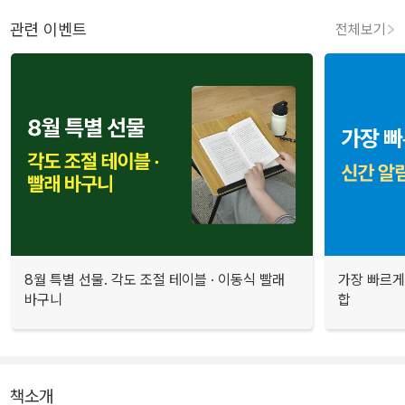
관련 이벤트
전체보기
8월 특별 선물. 각도 조절 테이블 · 이동식 빨래
가장 빠르게
바구니
합
책소개