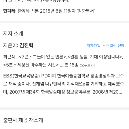
누군가 부당함에 맞서면 혼자 외롭게 두지 않는 연대의식과
한겨레:
한겨레 신문 2015년 6월 11일자 '잠깐독서'
비교적 낮은 대학 등록금으로 인해 자유로운 생각과 경험이 가능했다
는 내용은 포함되어 있지 않다
- ‘꼰대 vs. 선배 ’중에서
저자 소개
지은이:
김진혁
저자파일
신간알림 신청
최근작 :
<7년 - 그들이 없는 언론>
,
<결혼 생활, 기대 이상입니다>
,
<5분 - 세상을 마주하는 시간>
… 총 16종
(모두보기)
EBS(한국교육방송) PD이며 한국예술종합학교 방송영상학과 교수
로 재직 중이다. 신개념 다큐멘터리 지식채널e를 기획하고 제작했으
며, 2007년 제34회 한국방송대상 정보공익부문, 2008년 제20회
한국 PD대상 TV교양정보부문 작품상을 수상했다. 2008년 무비위
크 창조적인 엔터테이너 50인에 선정되었다. 지금 이 순간에도 자신
이 모르고 있는 게 무엇인지 고민하고 있다고 고백하는 그는 ‘생각의
출판사 제공 책소개
근육’을 단련하기 위해 오늘도 마침표가 아닌 물음표를 알려주는 지