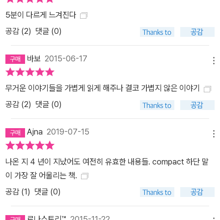
잡지 못하면, 그것은 사람들에게 ‘아무것도 아닌 것’이 되고 만다. 정
5분이 다르게 느겨진다
말 의미 있는 ‘진실’이라면 반드시 ‘범주화’되어야 하는 이유가 거기에
공감 (
2
)
댓글 (0)
있다.” (14쪽) 2부는 경계, 짓다는 개인과 개인의 갈등으로 머물렀던
이야기들을 개인과 사회 차원으로 확장시키려는 시도가 포함되어 있
바보
2015-06-17
다. 이는 개인 간 갈등의 문제라는 해석이 완전히 틀렸기 때문이 아니
메뉴
라, 전자의 경계 짓기만으로는 현상을 충분히 이해할 수 없기 때문이
다. 국가개조론, 공영방송의 수난사, 가난한 이들은 왜 보수적이 되는
무거운 이야기들을 가볍게 읽게 해주나 결코 가볍지 않은 이야기
가를 시작으로 세금 문제와 대통령에 대한 모독, 꼰대 vs. 선배에 이
공감 (
2
)
댓글 (0)
르기까지, 우리 사회의 갈등으로 이야기되는 것들을 엄격히 구분 짓
는 잣대가 아니라 경계를 넘나드는 이해의 차원에서 다루고자 했다.
Ajna
2019-07-15
메뉴
“현재의 세대론 혹은 세대갈등은 지나치게 과장되어 있다. 동시에 그
러한 과장은 세대의 가장 하위에 속해 있는, 그래서 구조적으로 가장
나온 지 4 년이 지났어도 여전히 유효한 내용들. compact 하단 말
약자라고 할 수 있는 현 20대를 향한 나머지 세대의 폭력적 인식을
이 가장 잘 어울리는 책.
은폐한다. 사회 구성원 상호 간에 발생하는 폭력(그것이 물리적 폭력
공감 (
1
)
댓글 (0)
이든 인식의 폭력이든) 중 상당수는 사실 구성원 전체에게 가해지는
사회적 압력이 원인인 경우가 많다. 하지만 사회적 압력은 눈에 잘 드
로나스토리™
2015-11-22