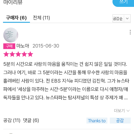
쓰기
마이리뷰
구매자 (6)
전체 (11)
메뉴
마노아
2015-06-30
5분의 시간으로 사람의 마음을 움직이는 건 쉽지 않은 일일 것이다.
그러나 여기, 바로 그 5분이라는 시간을 통해 무수한 사람의 마음을
홀려버린 사람이 있다. 전 EBS 지식e 피디였던 김진혁. 그가 뉴스타
파에서 '세상을 마주하는 시간-5분'이라는 이름으로 다시 애청자/애
독자들을 만나고 있다. 뉴스타파는 탐사저널의 특성 상 주제가 꽤 묵
직한 편인데, 그런 영상 사이에서 마찬가지로 묵직한 주제를 갖고 있
더보기
지만 좀 더 쉬어갈 여지를 주는 것이 김진혁의 '5분'이다. 지식채널이
공감 (
11
)
댓글 (6)
그랬던 것처럼 영상과 음악이 주는 효과는 탁월했다. 하지만 5분 안
에 모든 걸 담아내기는 힘든 법! 그래서 이 책이 필요하다. SIDE A 생