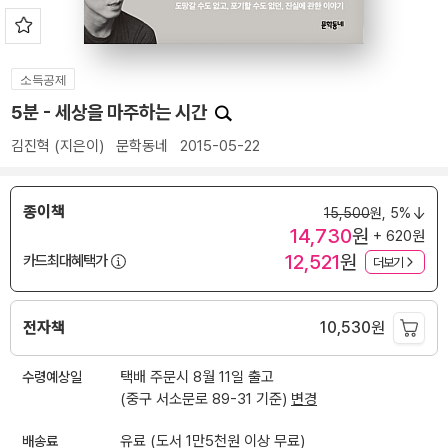
소득공제
5분 - 세상을 마주하는 시간
김진혁
(지은이)
문학동네
2015-05-22
종이책
15,500
원,
5%
14,730
원
+ 620원
12,521
원
카드최대혜택가
더보기
전자책
10,530
원
수령예상일
택배 주문시 8월 11일 출고
(중구 서소문로 89-31 기준)
변경
배송료
유료 (도서 1만5천원 이상 무료)