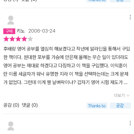
총괄하여 편찬하여 다소 딱딱한 느낌이 든다.초판도 그랬지만서
도... (VOCA 문법. 실전 문제를 섞어 놓은 책이여서 이 한권으로도
충분하지만...)토익 탈출 그날까지 EYE와 함께^^
메뉴
키노
2006-03-24
후배랑 영어 공부를 열심히 해보겠다고 작년에 알라딘을 통해서 구입
한 책이다. 원대한 포부를 가슴에 안은채 올해는 무슨 일이 있더라도
영어 공부는 제대로 하겠다고 다짐하고 이 책을 구입했다. 이익훈이
란 이름 세글자가 워낙 유명한 지라 이 책을 선택하는데는 크게 문제
가 없었다. 그런데 이게 웬 날벼락이냐? 갑자기 영어 시험 제도가 바
뀐다니. 얄팍한 수로 시험을 잘 쳐보겠다는 생각이 없었던 것은 아니
더보기
지만 시험제도가 바뀐다는 소식을 접하니 공부할 마음이 반감한다.
공감 (
0
)
댓글 (0)
아!!! 다시 회화로 돌아서야 하나^^ 사람이 이렇게 시류에 영합하면 안
되는데...이 책에 대해서는 이러쿵 저러쿵 이야기 할 필요가 없을 정도
로 많은 분들이 애독하시며 열공을 불태우는 책이다. 한 가지 단점이
메뉴
라면 무엇보다 작은 활자체에 빽빽하게 들어선 문제들이다. 언제 이