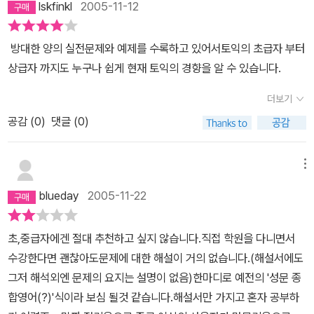
lskfinkl
2005-11-12
걸 다보나 싶다. 물론 이 단점이 이 책이 가지는 가장 큰 장점이기도
하다. 그만큼 이 책 한권만 있으면 특별한 일없으면 왠만한 문제 유형
방대한 양의 실전문제와 예제를 수록하고 있어서토익의 초급자 부터
은 거의 커버가 된다고 보아도 무방할 정도니 말이다.여하튼 바뀌는
상급자 까지도 누구나 쉽게 현재 토익의 경향을 알 수 있습니다.
시험제도로 인해 잠시 주춤하였지만 공부야 늙어 죽을때까지 해야하
는 법이라고 조상님들이 말하셨듯이 꽁수부리지 말고 정도를 택하는
더보기
것이 무릇 공부하는 사람의 자세가 아닌가 한다. 일단 시작한거 이 책
공감 (
0
)
댓글 (0)
으로 올 한해 좋은 마무리를 하도록 최선을 다해야겠다. 영어에 어쩔
수 없이 목매야 하는 대한민국의 모든 여러분 올 한해 좋은 결실들 맺
메뉴
으시길.....
blueday
2005-11-22
초,중급자에겐 절대 추천하고 싶지 않습니다.직접 학원을 다니면서
수강한다면 괜찮아도문제에 대한 해설이 거의 없습니다.(해설서에도
그저 해석외엔 문제의 요지는 설명이 없음)한마디로 예전의 '성문 종
합영어(?)'식이라 보심 될것 같습니다.해설서만 가지고 혼자 공부하