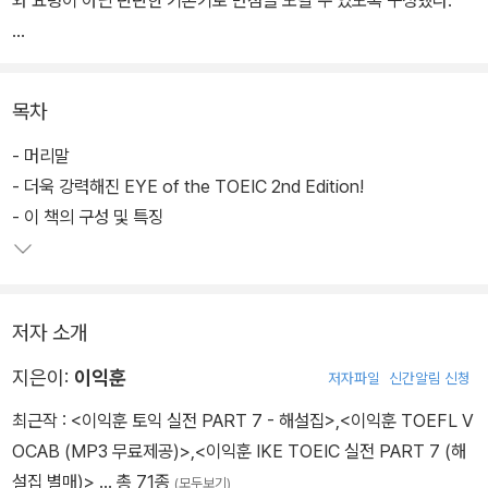
와 요령이 아닌 탄탄한 기본기로 만점을 노릴 수 있도록 구성했다.
저자가 100% 적중이라 예상하는 E-TOEIC 예상문제와 더불어, 본
책의 2700개와 부록 CD의 940개, 총 약 3700개의 문제를 수록했
목차
다. 부록 CD에는 테스트 문제 외에도, 본책 실전문제의 해설 전량을
함께 실었다.
- 머리말
- 더욱 강력해진 EYE of the TOEIC 2nd Edition!
또한 이익훈어학원 홈페이지(www.ike.co.kr)와 출판사 홈페이지
- 이 책의 구성 및 특징
(www.nexusbook.com)를 통해 개정판을 위한 보충학습자료와
지면관계상 싣지 못한 실전문제, 온라인 학습커뮤니티 등의 서비스를
제공한다.
저자 소개
특전 1. 특별부록 CD 증정!
지은이:
이익훈
저자파일
신간알림 신청
<EYE of the TOEIC 1st Edition>의 실전문제 및 해설 전량 수록
최근작 :
<이익훈 토익 실전 PART 7 - 해설집>
,
<이익훈 TOEFL V
초판에 수록된 실전테스트, 파트별 모의테스트, Actual Test 등 총
OCAB (MP3 무료제공)>
,
<이익훈 IKE TOEIC 실전 PART 7 (해
940문제에 달하는 테스트 및 상세한 해설 전량을 부록 CD에 담았습
설집 별매)>
… 총 71종
(모두보기)