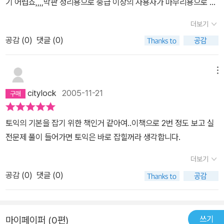
기 어렵죠,,,,막판 정리용으로 중급 이상의 사용자가 마무리용으로 보
기에도 무리가 있을 정도로설명은 없고 빽빽한(?) '구'위주의 정리가
더보기
대부분 입니다.물론,LC는 다다익선이니 많이 듣고 풀어보심 좋을테
공감 (
0
)
댓글 (0)
니 상관 없으나,RC(특히 문법)는 왜 그것이 답이 되는지 설명이 중요
할지언정 해설서에도 안나와 있습니다.혼자 공부하실거면 다른교재
가 적절할듯,,,,
메뉴
citylock
2005-11-21
토익의 기본을 잡기 위한 책인거 같아여..이책으로 2번 정도 보고 실
전문제 풀이 들어가면 토익은 바로 잡힐꺼라 생각합니다.
더보기
공감 (
0
)
댓글 (0)
쓰기
마이페이퍼 (0편)