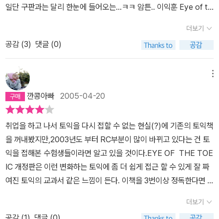
일단 구판과는 달리 한눈에 들어오는...ㅋㅋ 암튼.. 이익훈 Eye of th
e TOEIC 이책 딱 3번만 정독하심 토익 대박나실듣 싶습니다..
더보기
공감 (
3
)
댓글 (0)
메뉴
깐콩아빠
2005-04-20
취업을 하고 나서 토익을 다시 접할 수 없는 현실(?)에 기존의 토익책
을 꺼내봤지만,2003년도 부터 RC부분이 많이 바뀌고 있다는 건 토
익을 접해본 수험생들이라면 알고 있을 것이다.EYE OF THE TOE
IC 개정판은 이런 변화하는 토익에 좀 더 쉽게 접근 할 수 있게 잘 짜
여진 토익의 교과서 같은 느낌이 든다. 이책을 3번이상 정독한다면
RC는 내손안에 있지 않을까 싶다.단 토익을 처음 접하는 수험생에는
더보기
개인적으로 권하고 싶지 않다.많은 문제와 뚜껍은 책. 빈출어휘들을
공감 (
1
)
댓글 (0)