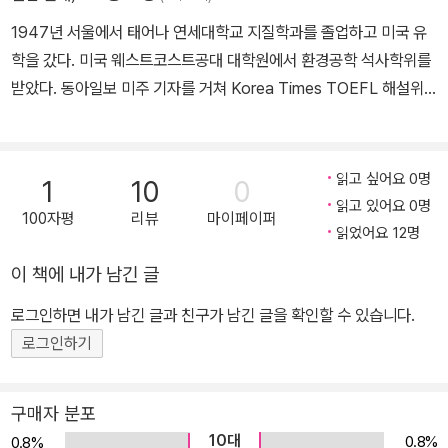
니다.
1947년 서울에서 태어나 연세대학교 지질학과를 졸업하고 미국 유
특전 2. Test 해설 자료 무료 제공
학을 갔다. 미국 웨스트코스트공대 대학원에서 환경공학 석사학위를
E-TOEIC 공식 웹페이지(www.etoeicclub.com)를 방문하시면 <
받았다. 동아일보 미주 기자를 거쳐 Korea Times TOEFL 해설위
EYE of the TOEIC 2nd Edition>에 수록된 2,700여 실전문제에
원등을 역임하고 EBS 인터넷 정보사냥 '이익훈의 인터넷 퀴즈'를 진
관한 상세한 해설을 무료로 다운받아 이용하실 수 있습니다. 무료로
행하고 조선일보 '이익훈 영어 클리닉' 칼럼을 연재했다. 1993년 자
제공되는 해설 자료는 2005년 3월에 책으로 별도 출간될 예정입니
신의 이름을 딴 '이익훈 어학원'을 설립해 운영해 왔으며 한양대 겸임
읽고 싶어요 0명
1
10
0
다.
교수, 단국대 초빙교수를 맡아 영어 교육에 힘써 왔다. 지은 책으로 <
읽고 있어요 0명
100자평
리뷰
마이페이퍼
Mr.IKE's 방송영어>, <이익훈의 테마영어>, <EAR OF THE TOEI
읽었어요 12명
특전 3. 최강의 온라인 서비스 이토익클럽(www.etoeicclub.com)
C>, <EYE OF THE TOEIC> 등이 있다. 2008년 5월 3일 지병으
이 책에 내가 남긴 글
E-TOEIC 공식 웹페이지(www.etoeicclub.com)에서는 본 개정
로 별세했다.
판을 위한 풍부한 부가 학습 자료와 온라인 학습 커뮤니티 등 다양한
로그인하면 내가 남긴 글과 친구가 남긴 글을 확인할 수 있습니다.
서비스를 전량 무료로 제공합니다.
로그인하기
구매자 분포
10대
0.8%
0.8%