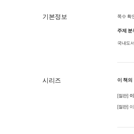
기본정보
쪽수 확
주제 분
국내도
시리즈
이 책의
[절판]
이
[절판]
이