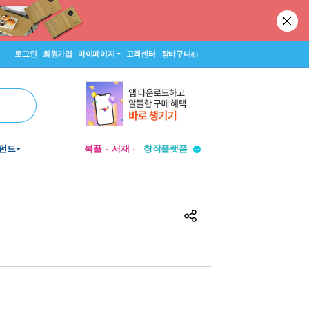
로그인
회원가입
마이페이지
고객센터
장바구니
(0)
투비컨티뉴드
펀드
북플
서재
창작플랫폼
투비컨티뉴드
원