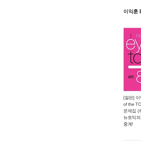
이익훈 E
[절판] 이
of the 
문제집 (
뉴토익의
중계!