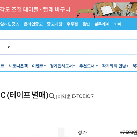
알라딘굿즈
온라인중고
중고매장
우주점
음반
블루레이
커피
서
스트
새로나온책
이벤트
정가인하도서
추천도서
작가와의 만남
북
SIC (테이프 별매)
이익훈 E-TOEIC 7
|
정가
17,500