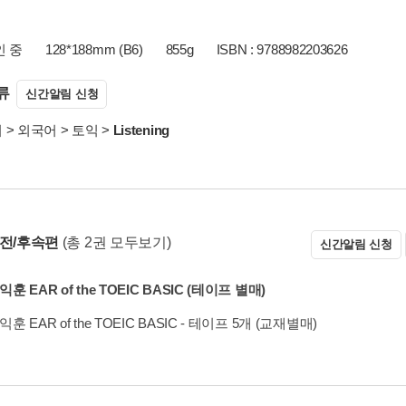
인 중
128*188mm (B6)
855g
ISBN : 9788982203626
류
신간알림 신청
서
>
외국어
>
토익
>
Listening
 전/후속편
(총 2권 모두보기)
신간알림 신청
익훈 EAR of the TOEIC BASIC (테이프 별매)
익훈 EAR of the TOEIC BASIC - 테이프 5개 (교재별매)