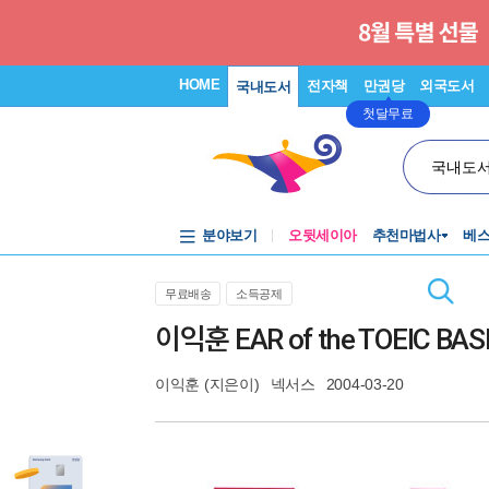
HOME
전자책
만권당
외국도서
국내도서
첫달무료
국내도
분야보기
오뒷세이아
추천마법사
베
무료배송
소득공제
이익훈 EAR of the TOEIC BA
이익훈
(지은이)
넥서스
2004-03-20