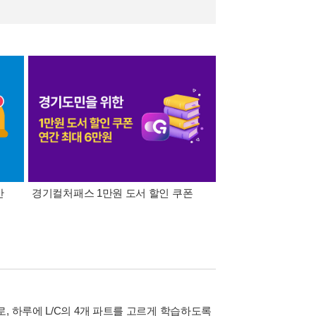
간
경기컬처패스 1만원 도서 할인 쿠폰
삼성카드가 쏜다! 알라
램으로, 하루에 L/C의 4개 파트를 고르게 학습하도록