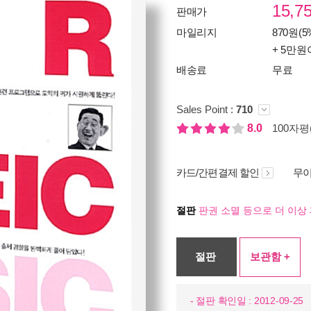
15,7
판매가
마일리지
870원(5
+ 5만원
배송료
무료
Sales Point :
710
8.0
100자평(
카드/간편결제 할인
무이
절판
판권 소멸 등으로 더 이상 
절판
보관함 +
- 절판 확인일 : 2012-09-25