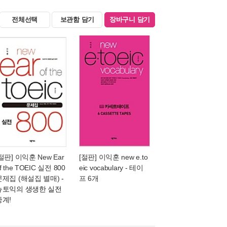
전체선택
보관함 담기
장바구니 담기
절판] 이익훈 New Ear
[절판] 이익훈 new e.to
f the TOEIC 실전 800
eic vocabulary - 테이
문제집 (해설집 별매)
-
프 6개
뉴토익의 생생한 실전
중계!