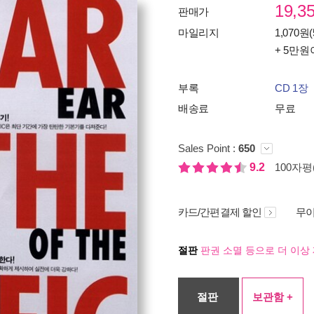
19,3
판매가
마일리지
1,070원(
+ 5만원
부록
CD 1장
배송료
무료
Sales Point :
650
9.2
100자평(
카드/간편결제 할인
무이
절판
판권 소멸 등으로 더 이상 
절판
보관함 +