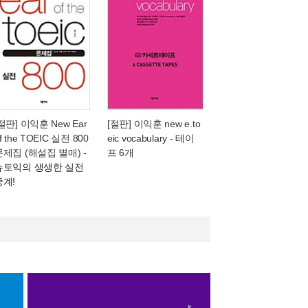
절판] 이익훈 New Ear
[절판] 이익훈 new e.to
f the TOEIC 실전 800
eic vocabulary - 테이
문제집 (해설집 별매)
-
프 6개
뉴토익의 생생한 실전
중계!