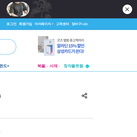
로그인
회원가입
마이페이지
고객센터
장바구니
(0)
투비컨티뉴드
펀드
북플
서재
창작플랫폼
투비컨티뉴드
4
원