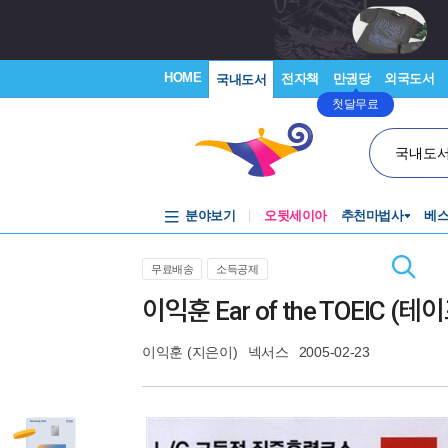
HOME
전자책
만권당
외국도서
국내도서
첫달무료
국내도
분야보기
오뒷세이아
추천마법사
베
무료배송
소득공제
이익훈 Ear of the TOEIC (테
이익훈
(지은이)
넥서스
2005-02-23