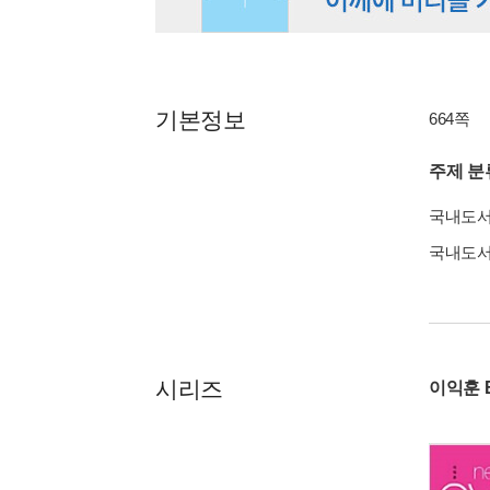
기본정보
664쪽
주제 분
국내도
국내도
시리즈
이익훈 E