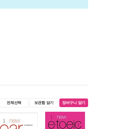
전체선택
보관함 담기
장바구니 담기