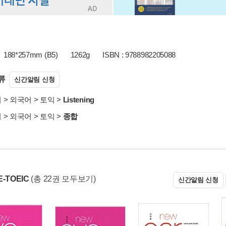
188*257mm (B5)
1262g
ISBN : 9788982205088
류
신간알림 신청
서
>
외국어
>
토익
>
Listening
서
>
외국어
>
토익
>
종합
-TOEIC
(총 22권 모두보기)
신간알림 신청