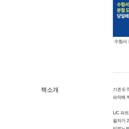
수험서 
책소개
기존 E
파악해 
L/C 파
필자가 
비법노트