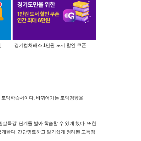
간
경기컬처패스 1만원 도서 할인 쿠폰
삼성카드가 쏜다! 알라
이익훈 토익학습서이다. 바뀌어가는 토익경향을
 필살특강' 단계를 밟아 학습할 수 있게 했다. 또한
강해 공개한다. 간단명료하고 알기쉽게 정리된 고득점