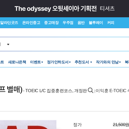
알라딘굿즈
온라인중고
중고매장
우주점
음반
블루레이
커피
서
스트
새로나온책
이벤트
정가인하도서
추천도서
작가와의 만남
북
이프 별매)
- TOEIC L/C 집중훈련코스, 개정판
이익훈 E-TOEIC 
|
정가
21,500