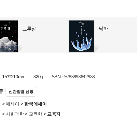
153*210mm
320g
ISBN : 9788993642933
류
신간알림 신청
서
>
에세이
>
한국에세이
서
>
사회과학
>
교육학
>
교육자