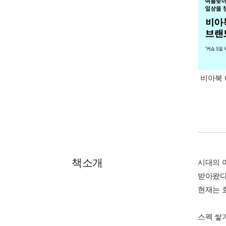
비아북 
책소개
시대의 어
받아왔다
현재는 
스펙 쌓