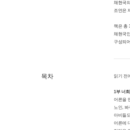
채현국의
조언은 
책은 총 
채현국인
구성되어
목차
읽기 전
1부 너
어른을 
노인, 
아비들도
어른에 