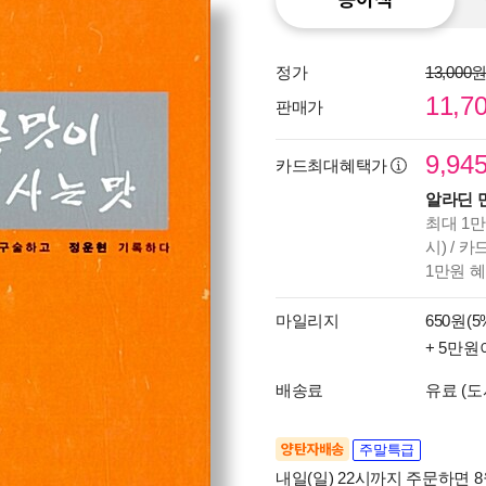
정가
13,000
11,7
판매가
9,94
카드최대혜택가
알라딘 
최대 1만
시) / 
1만원 
마일리지
650원(5
+ 5만원
배송료
유료 (도
양탄자배송
주말특급
내일(일) 22시까지 주문하면 8월