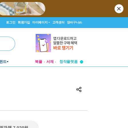
로그인
회원가입
마이페이지
고객센터
장바구니
(0)
투비컨티뉴드
펀드
북플
서재
창작플랫폼
투비컨티뉴드