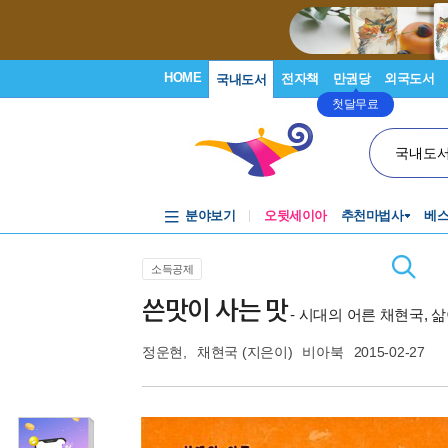
HOME
전자책
만권당
외국도서
국내도서
첫달무료
국내도
분야보기
오뒷세이아
추천마법사
베
소득공제
쓴맛이 사는 맛
- 시대의 어른 채현국, 
정운현
,
채현국
(지은이)
비아북
2015-02-27