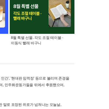
8월 특별 선물. 각도 조절 테이블 ·
가장 빠르게 받아보는 
이동식 빨래 바구니
알림 총집합
인간', '현대판 임꺽정' 등으로 불리며 존경을
으며, 민주화운동가들을 뒤에서 후원했으며,
한 말로 포장된 위로가 넘쳐나는 오늘날,