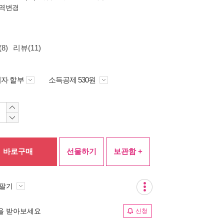
역변경
8)
리뷰(11)
자 할부
소득공제 530원
바로구매
선물하기
보관함 +
 팔기
림을 받아보세요
신청