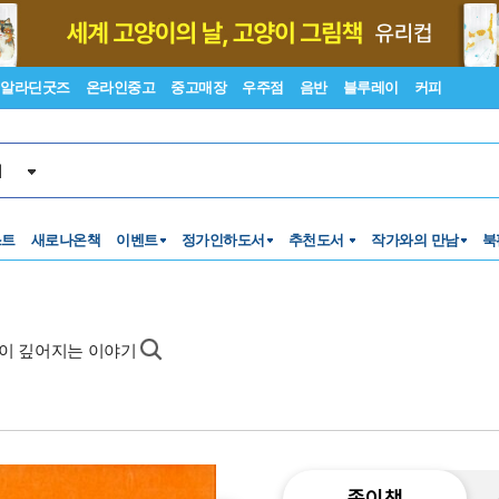
알라딘굿즈
온라인중고
중고매장
우주점
음반
블루레이
커피
서
스트
새로나온책
이벤트
정가인하도서
추천도서
작가와의 만남
북
삶이 깊어지는 이야기
종이책