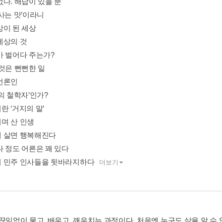
없다. 해답이 있을 뿐
사는 맛’이라니
앙이 된 세상
세상의 것
가 벌어다 주는가?
 것은 뻔뻔한 일
언론인
의 철학자’인가?
 ‘거지의 말’
며 산 인생
 살면 행복해진다
나 정도 어른은 꽤 있다
 민주 인사들을 뒷바라지하다
더보기
끊임없이 묻고, 배우고, 깨우치는 과정이다. 처음엔 누구도 삶을 알 수 