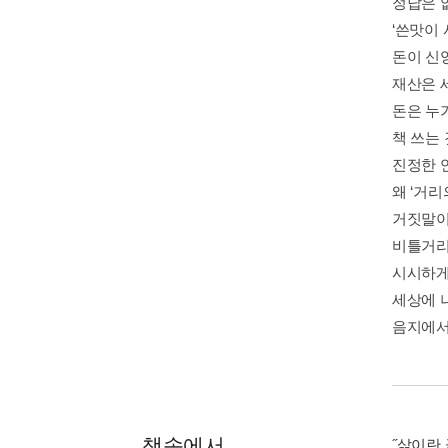
정답은 
‘쓴맛이 
돈이 신
재산은 
돈은 누
책 쓰는
진정한 
왜 ‘거리
거짓말이란
비틀거리
시시하게
세상에 
음지에서
책속에서
˝삶이란 