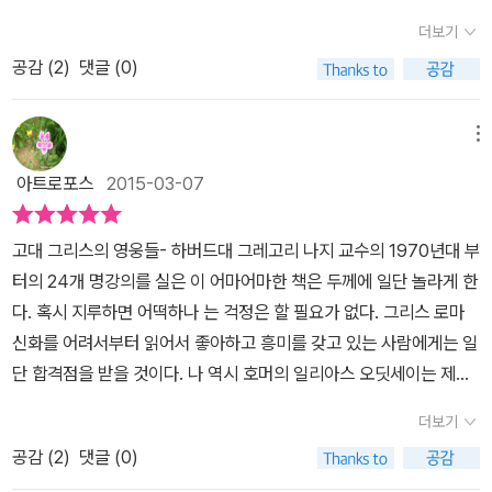
들이 아닐까 싶다. 그 중에서도 우리에게 너무나 잘 알려진 올림푸스
뒷세이아』, 아이스퀼로스·소포클레스와 에우리피데스의 비극, 사포
더보기
의 12신은 제우스(천둥의 신), 헤라(결혼과 가정, 질투의 여신), 아폴
와 핀다로스의 시, 그리고 플라톤의 대화다.저자는 때로 중요한 부분
공감 (
2
)
댓글 (0)
론(광명·의술·예언·가축·궁술의 신), 아프로디테(사랑과 미(美)와 풍
에 대해서는 그리스어 원문을 함께 소개한다. 가령 중국 고전을 옮길
요(豊饒)의 여신), 아테나(지혜와 전쟁의 여신), 디오니소스(술의
때 원문을 덧붙이는 것은 해석상의 논란을 방지하는 차원도 있겠지
신), 포세이돈(바다의 신), 하데스(죽음을 관장하고 지하 세계를 다스
메뉴
만, 한시(漢詩)의 경우처럼 고아한 운치를 더할 목적도 있다. 나지 교
리는 신), 헤파이토스(대장장이의 신), 아르테미스(사냥과 처녀의 여
수의 주 전공은 호메로스를 비롯한 그리스 시(詩). 그래서 나지 교수
아트로포스
2015-03-07
신), 데메테르(대지의 여신) , 아레스(전쟁의 신)이다. 여기에 헤르메
는 호메로스에서 이야기를 풀기 시작한다.게다가 고대 그리스의 유물
스(전령의 신), 헤스티아(화로와 불씨, 부엌, 평온의 여신) 등과 함께
(항아리 같은)에 새겨진 그림 등을 도판으로 실었다. 문학은 당시 사
고대 그리스의 영웅들- 하버드대 그레고리 나지 교수의 1970년대 부
신과 인간 사이에서 태어난 헤라클레스, 시각장애인 음유시인이며 고
람들의 생활이기도 했을 테니까. 이 책은 문사철(文史哲)에 미학까
터의 24개 명강의를 실은 이 어마어마한 책은 두께에 일단 놀라게 한
대 그리스의 작가인 호메로스의 서사시 <오디세이아>의 주인공 오디
지 겸비한 셈이다.나는 그간 천병희 선생이 번역한 그리스 고전들을
다. 혹시 지루하면 어떡하나 는 걱정은 할 필요가 없다. 그리스 로마
세우스와 <일리아스>의 주인공 아킬레우스가 그리스 신화에 나오는
읽어 왔다. 다행히 나지 교수가 메인 텍스트로 활용한 호메로스의 『일
신화를 어려서부터 읽어서 좋아하고 흥미를 갖고 있는 사람에게는 일
영웅으로 우리에게 잘 알려 있다. '고대 그리스의 영웅들'은 신화를 바
리아스』와 『오뒷세이아』, 아이스퀼로스·소포클레스와 에우리피데스
단 합격점을 받을 것이다. 나 역시 호머의 일리아스 오딧세이는 제대
탕으로 풀어낸 인문학 이야기는 흥미롭다. 인간과는 엄연한 다른 존
의 비극이 그렇다.내게 《고대 그리스의 영웅들》을 읽는 시간은 그리
로 읽은 적은 없지만 풍문으로 읽거나 오딧세이아의 모험류같은 책을
재인 고대 그리스의 영웅들의 모습은 어떠했을지 호기심과 기대감을
더보기
스 고전의 ‘다시읽기’(rereading)다. 단편적이거나 들쑥날쑥 아로새
통해서 읽었고 토마스 불핀치판의 그리스 로마신화를 읽은 세대로서
안고 보았는데 앞에서 말했듯이 호메로스의 서사시 일리아스와 오디
겨진 그리스 고전의 추억을 거슬러 올라가는 회귀의 시간이다.이 책
공감 (
2
)
댓글 (0)
읽기전부터 흥분되었던 책이다. 현대의 우리가 흔히 아는 영웅들은
세이아의 많은 부분을 차지하고 있고 더불어 기타의 작품들이나 인물
은 옮긴이 우진하 씨의 우직한, 지적 성실과 출판사의 남다른 장인 정