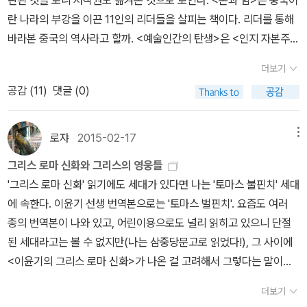
진 운명이었다. 또한 그 영웅들이 어떤 식으로든 신들의 후손이라 할
로 남을 것이다. 그리고 말이 살아있다면 영웅도 그와 함께 영원히 살
때 태산처럼 크고 바위처럼 든든하며, 모르는 것이 없고 못하는 것이
란 나라의 부강을 이끈 11인의 리더들을 살피는 책이다. 리더를 통해
지라도, 수명이 아무리 길다 해도 영웅들은 결국 죽음을 피할 수 없는
아남는 것이다.> (1046쪽) 소크라테스가 왜 영웅인가? <고대 그
없었던 아버지였지만, 어느 순간 '아버지도 어쩔 수 없는 사람이었구
바라본 중국의 역사라고 할까. <예술인간의 탄생>은 <인지 자본주의
필멸의 존재들이다. –본문 고대 그리스에서 말하는 영웅은 오래 전 살
리스의 영웅들>에서 소크라테스는 헤라클레스나 오디세우스와 같은
나' 하는 깨달음이 공존하게 되는 그런 이미지와 닮았다고 할까요? 그
>의 저자 조정환의 신작이다. 예술인간이라는 주체성의 형성을 중심
았던 ‘인간’을 지칭하고 있는데, 이들은 남녀의 구분 없이 신들의 후예
영웅으로 일컬어진다. 왜일까? 960 -961쪽이다. 소크라테스는 자
더보기
불완전함이 오히려 동질감과 친밀감을 불러이르키면서 신보다 조금
으로 인지혁명의 계보학적 가능성을 더듬어 나가면서, 역량의 지도,
라고 한다. 그러나 이들이 신들의 후손이지만 어찌되었건 인간이기에
신이 전 세계를 방랑하는 것을 그 노고와 같은 것으로 보았다. 다시 말
공감 (
11
)
댓글 (0)
더 가깝게 다가오는 것일 수도 있겠습니다. 그래서 신은 아니지만 신
활력의 지도, 주체성의 지도를 그리는 책이다. <도시의 공원
신과 같이 불멸의 존재로 살아갈 수 없는, 그러니까 유한한 삶을 안고
해 끝나지 않는 자신의 정신적 여정이다. 여기에서 소크라테스가 하
보다 더 매력적인 존재가 될 수도 있는 것이지요. 다시 말하지만, 이
>은 사진작가 오베르토 질리는 2011년 12월 브루클린의 프로스펙
사는 이들인 것이다. 그러므로 인간은 죽음이 도래할 것이라는 것을
는 말은 헤라클레스 자신의 경험을 떠올리게 한다. 헤라클레스<헤라
책은 하버드대 교수의 강의록을 모은 것입니다. 그만큼 학술적이고
트 공원을 시작으로 2012년 10월 더블린의 아이비 정원까지 세 대륙
알고 있다는 점에서 짐승과 구별되며 신과 같이 영원을 살 수 없음에
로쟈
2015-02-17
메뉴
클레스는 여기 저기 안가본 곳 없이 방랑을 하며 끝없는 육지와 바다
그래서 읽기 까다롭고 지루한 일면도 있습니다. 그러나 그만큼 학술
열두 나라를 여행하며 112장의 공원 사진을 찍었고 이를 바탕으로 도
신들과도 다르다는 것을 전하며 결국 죽음이라는 것은 인간만이 경험
전부를 여행했는데, 모두 국왕 에우리스테우스가 자신에게 내린 과업
그리스 로마 신화와 그리스의 영웅들
적 가치가 있고 소장 가치가 있는 노트이기도 합니다. 소설적 재미보
시 공원의 효용성과 필요를 소개하는 책이다. 삭막한 도시보다는 푸
하게 되는 오롯한 것이라 말하고 있다. 화병에 그려진 그림을 보노라
때문이었다. 헤라클레스는 수많은 무모한 모험을 감행했으며, 그만큼
'그리스 로마 신화' 읽기에도 세대가 있다면 나는 '토마스 불핀치' 세대
다 진지한 배움을 선호하는 독자들에게 추천합니다.
른 도시가 좋긴 하지. <저 뚱뚱하 남자를 죽이겠습니까?>는 트롤리
면 무덤이 그려진 그림이 우리가 일반적으로 알고 있는 무덤의 모습
수많은 고초를 겪었다.> 오디세우스< ...그는 수많은 사람들의 수많
에 속한다. 이윤기 선생 번역본으로는 '토마스 벌핀치'. 요즘도 여러
사유 실험으로 딜레마에 가득 찬 도덕철학에 관한 질문을 던진다. <
과는 달리 하얀 봉분 속에는 사자가 지키고 있으며 그 봉분의 주인공
은 도시를 보았고, 그들이 생각하는 것을 알게 되었지요. 그는 바다를
종의 번역본이 나와 있고, 어린이용으로도 널리 읽히고 있으니 단절
철학>은 문학동네의 임프린트인 교유서가에서 야심차게 내는 시리즈
의 이름은 봉분 주변에 그려져 있다. 뿐만 아니라 그 위에는 달려가고
건너며 스스로의 목숨을 구하고, 동료들과 자신의 무사귀환을 위해
된 세대라고는 볼 수 없지만(나는 삼중당문고로 읽었다!), 그 사이에
다. 옥스포드대학출판부에서 나오는 시리즈를 번역했다. 얼
있는 전사의 모습이 보이는데 이것은 특별히 추종을 받는 영혼을 가
애쓰면서 마음 속으로 수많은 고통을 겪었습니다.> 이런 진술은 솔
<이윤기의 그리스 로마 신화>가 나온 걸 고려해서 그렇다는 말이다.
마 전 앵거스 찰스 그레이엄이 쓴 <장자>가 이학사에서 번역되기도
리키고 있는 것이라고 한다. 그러니까 전사는 죽은 후에도 자신의 무
론을 거론하는 23강에서 다시 한번 반복된다.<헤라클레스, 심지어
그렇게 볼핀치판과 이윤기판이 있다고 하면, 거기에 최근에 다시 나
했는데 동녘에서는 <장자강의>가 나왔다. 장자가 이슈될만한 뭔가가
덤 위를 떠돌고 있는 것을 의미하는 것이다. 그리스 로마 속의 영웅들
더보기
오디세우스조차 끝나지 않는 영적 여정속에서 전 세계를 '방랑'하는
온 구스타프 슈바브판을 추가해볼 수 있겠다. 저자는 19세기 시인이
있는건가? <고양이의 서재>는 어느 중국 탐서가의 책 읽는 삶을 쓴