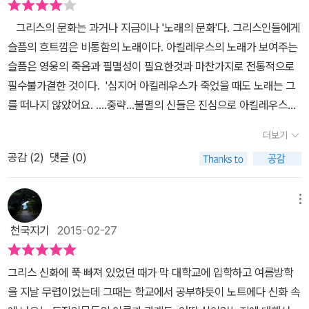
만감을 느끼게 해주어 정말 행복한 독서를 하게 했다. 가령 이 책의 주
된다는 것이다. 평생 헤라클레스와 대립 관계에 있던 헤라 여신을 통
기심을 느꼈을 것이고, 신화에 빠져있는 작은 아이는 그림만으로 신
제인 hero는 호라, 헤라라는 단어와도 일맥상통한다. 호라는 또 hou
그리스의 문화는 과거나 지금이나 '노래의 문화'다. 그리스인들에게
해 영웅으로 재탄생한다. 일리아스의 영웅인 아킬레우스... 아킬레우
들의 이야기임을 감지했을 것이다. 물론, 책장을 몇장 넘겨보고는 그
r 시간인 아워의 어원이 되는 말이고 호라의 여신이 바로 헤라이다.
슬픔의 흐트낌은 비통함의 노래이다. 아킬레우스의 노래가 보여주는
스의 어머니는 아름다운 님프인 테티스다. 제우스와 포세이돈이 서로
냥 제자리로 돌아가 버렸다. 아이들은 <그리스 신화>나 <일리어드>
영웅의 죽음은 모든 일이 한꺼번에 벌어지는 장대한 서사시의 끝맺임
슬픔은 영웅의 죽음과 필멸성이 필요한것과 마찬가지로 전통적으로
차지하고 싶어 할 만큼의 뛰어난 아름다움을 가진 테티스지만 그녀의
를 아직 서사시로 만날 나이는 아니니 말이다. 이책은 총 5부로 나뉘
인 것처럼 시간이라는 단어는 그만큼 유한했던 영웅의 일대기를 뜻하
필수불가결한 것이다. '심지어 아킬레우스가 죽었을 때도 노래는 그
아들이 장차 아버지를 능가하는 뛰어난 인물이 될 것이란 말에 두 신
어져 있다. 1부는 고대 그리스 서사시와 서정시에 등장하는 영웅들에
는 것이 아닐까. 많은 생각을 하게 하는 대목이다. 이 책에서 소개되
를 떠나지 않았어요. ....중략...불멸의 신들은 진심으로 아킬레우스를
들은 그녀를 포기하고 제우스는 인간인 펠레우스와 서둘러 결혼시켜
대해 다루고 있고, 2부는 다양한 산문 매체 속에 등장하는 영웅들에
는 수많은 텍스트들은 저자인 그레고지 나지의 새로운 번역으로 빛을
내어주기로 결심한 것입니다. 왜냐하면 그는 죽음을 맞이한 이후에도
아킬레우스를 낳는다. 아킬레우스에 대한 이야기는 이미 알려져 있
대한 내용, 데부는 고대 그리스 비극에 대한 내용, 4부는 플라톤의 두
더보기
발한다. 기존의 번역과 비교해 주기도 하고 읽기만 해도 너무나 아름
여신들의 노래로 남게 되었으니까요.' <판다로스. '이스트미아 찬
다. 어머니 테티스에 의해 불멸의 존재로 만들고 싶어 스틱스 강물에
대화에 등장하는 영웅에 대해 이야기를 하고 있다. 마지막으로 5부
다운 서사시의 매력에 흠뻑 빠지고 말았다. 일리어스의 한 대목인 아
공감 (
2
)
댓글 (0)
가'에 나오는 텍스트다> 서사시란 결국 영웅들의 위대한 행적을 고전
발뒤꿈치만이 닿지 않은 것이 원인이 되어 트로이 전쟁에서 안타까운
는 초월적 존재로서의 영웅를 다루고 있는데, 이 책이 하버드대 그레
킬레우스에 대한 서사시만 하나 소개해 보겠다. '나의 어머니 은빛 발
적이면서도 장려하고 고상한 문체로 기록한, 내용이 엄청나게 방대한
생을 마감하는 이야기는 고대 그리스 신화를 읽은 아이들마저 아는
고리 나지 교수의 24개 강의록을 기초로 만들어졌는데 5부는 다른
걸음의 여신 테티스가 내게 말하기를 나는 두 가지 다른 정해진 운명
시를 의미한다. 서사시에 등장하는 영웅들을 보는 것만으로도 놀라움
이야기다. 그리스 장군으로 트로이 전쟁에 참가한 아킬레우스와 아가
메뉴
강의들이 추가 되었다고 한다. 작가는 친절하게도 연구 목적으로 읽
의 길이라는 짐을 지고 죽음을 맞이하게 될 것이라고 하셨소. 만일 이
과 경이로움은 이해하기 힘든 부분이 될 수도 있다. 고대 그리스에서
멤논은 한 여인으로 인해 관계가 틀어진다. 전쟁에서 멀어진 아킬레
는 독자들은 추가된 부분을 나중에 확인해도 무관하다고 이야기 하고
천국지기
2015-02-27
곳에 계속해서 머물며 트로이아의 성벽 아래에서 싸움을 계속한다면
이야기하는 영웅의 개념을 제대로 파악하는 것, 영웅이라는 말을 하
우스는 아프로디테의 남편이며 대장장이의 신인 헤파이토스에게 받
있지만, 일반 독자는 이 책을 다 읽는 것만으로 벅찰 것 같다. 지은
나는 무사히 살아서 고향으로 돌아갈 수는 없겠지만 불멸의 영광을
기전에 도대체 누가 영웅인가? 이 부분에 대해 궁금해 하지 않을 수
은 갑옷을 친구 파트로클로스가 헥트로에게 죽음을 당하자 복수를 위
이 그레고리 나지는 하버드 대학교의 그리스 고전 문학 프랜시스 존
그리스 신화에 푹 빠져 있었던 때가 막 대학교에 입학하고 여름방학
얻게 될 것이오. 반면에 내가 만일 조상들의 땅, 그 소중한 고향으로
없다. 고대 그리스의 전통에서는 영웅이란 오래전 살았던 인간으로
해 전쟁에 참여한다. 헥트로를 죽이고 그의 시체를 전차 뒤에 매단 채
스 석좌교수이며 비교문학 교수이고, 워싱턴 D.C에 있는 하버드 그리
을 지날 무렵이었는데 그때는 학교에서 공부하듯이 노트에다 신화 속
돌아간다면 나의 영광은 사라지겠지만 대신 오랫동안 평온하게 살 수
남녀의 구분 없이 불멸의 존재인 신들의 후예로서 초인적인 능력을
끌고 다닌다. 아킬레우스의 지나친 행동에 제우스가 나서지만 이 인
스 고전 연구 센터 소장이다. 그레고리 나지 교수는 ‘영웅’에 대한 고