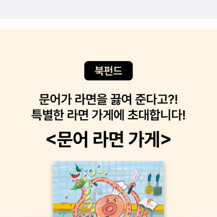
: 2015.02.18~03.03​ by 아르
000여 년 동안 꾸준히 읽혀온 신화를 왜 읽어야 하는지, 고대 그리스
ction' 두 번째 책이다. 석탄, 자전거, 콘돔으로 보는 20세기의 기술
나 로마인들의 인간관과 우주관이 어떻게 형성되었는지를 이해하기
사라는 부제가 흥미롭다. <조선왕조 야사록 1>이 나왔다.
쉽게 짧은 해설을 덧붙여 설명한다.' 흔한 제목의 책이긴 한데, 저자가
실록에서 전하지 못한 조선왕조의 비사들을 엮었다. <미인별곡>은
<로마 공화정>(갑인공방, 2004)의 저자여서 믿음이 갔다. <로마 공
근대의 혼란한 세상을 살다간 미인 17인을 엮은 책이다. 이런것도 정
화정>도 같이 구입한 책이긴 하지만, 그 정도 책을 저술한 역량이라
사에는 기록되지 못한 내용이 많을 것. <역사라듸오 그날 1>은 역사
면 믿을 만하겠다는 계산에서다. 그렇게 저자의 역량만 믿고서 선뜻
적 사건을 만든 결정적 하루를 담았다. 비슷한 제목의 팟캐스트도 있
원서와 같이 구입한 책이 그레고리 나지의 <고대 그리스의 영웅들>
었던 것 같은데 그것을 엮은 책은 아니다. 추천사나 내용으로 볼 때 쉽
(시그마북스, 2015)이다. '필멸의 인간 영웅 아킬레우스에서 아고라
게 읽기 좋은 역사 교양서의 역할을 제대로 할 책으로 보인다.
의 지성 소크라테스까지'가 부제인 책인데, 저자는 '하버드 대학교의
<서양미술사전>은 미진사에서 야심차게 선보이는 서양미술
그리스 고전 문학 프랜시스 존스 석좌교수이며 비교문학 교수'이다.
사전이다. 편집이 다소 올드하지만 이런 책이 순수 국내저자들로 작
가장 권위 있는 학자 가운데 한 명인 듯싶어서 '묻지마 구입'을 단행한
업했다는 점에서 큰 의의를 둔다. <길 위의 오케스트라>는 런던 심포
책. 그러고 보니 그리스 영웅전이라면 플루타르코스의 책도 비껴갈
니 오케스트라 100년을 다룬 책이다. <세계의 오케스트라>나 <베를
수 없겠다. 여러 번역본이 있지만 천병희 선생이 옮긴 <그리스를 만
린 필 하모닉 오케스트라>와 함께 읽으면 좋을 듯. <나는 왜 정육점
든 영웅들>과 <로마가 만든 영웅들>(도서출판숲, 2006)이 짝이다.
의 고기가 아닌가?>는 미술 평론가이자 프랜시스 베이컨의 가까운
학생용으로는 <그리스와 로마의 영웅들>(돋을새김, 2015)이 가장
친구였던 데이비드 실베스터가 25년에 걸쳐 베이컨을 인터뷰한 내용
최근에 나온 책이다. 아무려나 이런 책들은 '신화 사전'이나 '인물 사
을 엮은 책이다. <브레히트 선집> 5,6권이 나왔다. 4권까