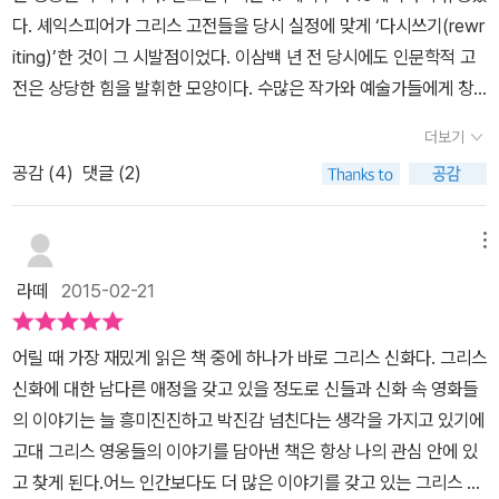
다. 셰익스피어가 그리스 고전들을 당시 실정에 맞게 ‘다시쓰기(rewr
iting)’한 것이 그 시발점이었다. 이삼백 년 전 당시에도 인문학적 고
전은 상당한 힘을 발휘한 모양이다. 수많은 작가와 예술가들에게 창
조적 영감과 지적 모멘텀을 안겨주었다. 오늘날 고전의 힘은 여전히
더보기
유효하다. 아니 고전을 읽는 독자들은 참으로 위대하다. 샤를 단치가
공감 (
4
)
댓글 (2)
한 말이다. “현재 읽히지 않는 걸작은 얼마든지 있다. 그 책들은 미래
에는 소멸해 버릴 것이다. 영원한 생명력의 원천은 바로 위대한 독자
다. 그들이 많든 적든 간에 현재 읽히지 않는 불멸의 고전은 미래에는
메뉴
존재하지 않을 것이니까.” - 《왜 책을 읽는가》 267쪽 번역가 최세희
라떼
2015-02-21
씨도 그랬다. 책에는 단지 먹물이 묻은 글자 뿐이지만 독자가 읽는 그
순간 깨어난다, 고. 그레고리 나지 교수는 하버드대 그리스 고전문학
어릴 때 가장 재밌게 읽은 책 중에 하나가 바로 그리스 신화다. 그리스
석좌교수이자 그리스고전연구센터 소장이다. 나지 교수는 원래 헝가
신화에 대한 남다른 애정을 갖고 있을 정도로 신들과 신화 속 영화들
리 태생이다. 1942년 부다페스트에서 태어났다. 올해 일흔을 훌쩍
의 이야기는 늘 흥미진진하고 박진감 넘친다는 생각을 가지고 있기에
넘었다. 이 책은 그간 자신의 연구 업적과 역량을 총 망라한 대작이지
고대 그리스 영웅들의 이야기를 담아낸 책은 항상 나의 관심 안에 있
싶다. 분량도 천 쪽을 넘는다. ▲그레고리 나지(Gregory Nagy) 교
고 찾게 된다.어느 인간보다도 더 많은 이야기를 갖고 있는 그리스 신
수책에 나오는 그리스 영웅들의 모태는 호메로스의 『일리아스』,『오