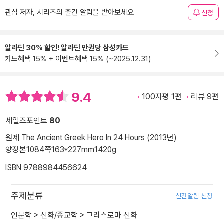
관심 저자, 시리즈의 출간 알림을 받아보세요
신청
알라딘 30% 할인! 알라딘 만권당 삼성카드
카드혜택 15% + 이벤트혜택 15% (~2025.12.31)
9.4
100자평 1편
리뷰 9편
세일즈포인트
80
원제 The Ancient Greek Hero In 24 Hours (2013년)
양장본
1084쪽
163*227mm
1420g
ISBN 9788984456624
주제분류
신간알림 신청
인문학
>
신화/종교학
>
그리스로마 신화