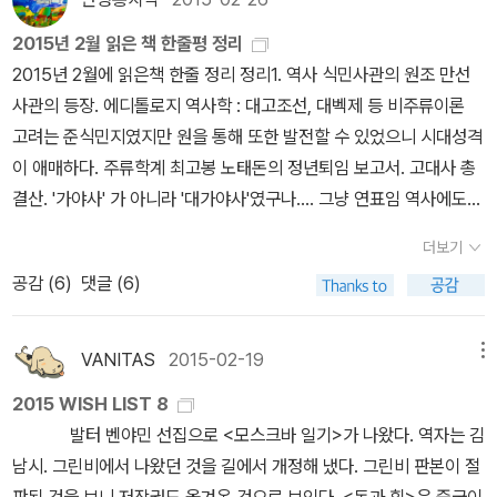
부터 다양한 산문매체 속에 등장하는 영웅들 등을 총 5부로 구성해
중적 결과를 그려내는 데는 많은 다양한 방식이 있지만 모든 것은 죽
이자 숭배의 대상이기도 한 영웅에게서 극단적으로 부정적인 모습이
소개했다. [인터넷 교보문고 제공] 아르's Review ​ 그리스 신화
2015년 2월 읽은 책 한줄평 정리
음 이후에 어떤 식이든지 다시 살아나게 된다는 기본적인 결과로 이
나타난다는 사실이 참 흥미롭습니다. 오이디푸스가 그러하듯이 영웅
에 대한 막연한 호기심으로 이런 저런 책들을 뒤척여보기는 했지만
2015년 2월에 읽은책 한줄 정리 정리1. 역사 식민사관의 원조 만선
어지게 된다.> (808쪽) <그 내용은 결국 죽음을 맞이한 이후에 다
은 실수하기도 하고 죄를 짓기도 하며 비극적인 운명에 처하기도 합
어느 정도 시간이 지나면 다시 텅 비어 버리는 나로서는 늘 이 분야에
사관의 등장. 에디톨로지 역사학 : 대고조선, 대벡제 등 비주류이론
시 살아오는 인간에 대한 특별한 영웅 추종 현상에서 비롯된 것이다.
니다. '오이디푸스가 저지른 부정적인 행위들과 그로 인해 죄에 물들
대해 제대로 배우고 싶다는 갈망만을 안고 있었는데 이 <고대 그리스
고려는 준식민지였지만 원을 통해 또한 발전할 수 있었으니 시대성격
> (808쪽) 이와 같은 이치는 헤라클레스의 경우도 마찬가지이다.
게 된 것은 영웅시대에는 전형적인 일상이었다'(819). <고대 그리스
의 영웅들>은 그리스 신화에 대한 이야기는 물론 신화 속 영웅으로
이 애매하다. 주류학계 최고봉 노태돈의 정년퇴임 보고서. 고대사 총
<헤라클레스는 죽음의 순간에 다시 의식을 되찾고 올림푸스 산 꼭대
의 영웅들>은 신비한 징조를 지니고, 초인적인 능력을 겸비했으며,
칭송 받는 인물들에 대해 깊게 파고드는 강의라고 하니, 그리스 신화
결산. '가야사' 가 아니라 '대가야사'였구나.... 그냥 연표임 역사에도
기에 와 있는 자신의 모습을 발견하게 된다. 바로 불멸의 산들 사이에
불의를 응징하는 구원자이기도 하지만, 동시에 죄를 짓고 비극적인
속 영웅의 모습과 더불어 하버드 대학의 강의를 이 책을 통해 만나볼
평행이론이 있다면 한국사와 베트남의 역사1-2. 사이비역사 점성술
서이다. 죽음에서 깨어난 헤라클레스는 자신이 불멸의 존재가 된 것
운명에 처하기도 했던 불완전한 존재이기도 합니다. 초월적인 능력을
더보기
수 있다는 것에서 두근거리는 마음을 안고서 책장을 넘기게 된다. 우
학회 홍보자료. 세계사를 점성술로 해석 2. 인문사회좋은책이지만 읽
을 깨닫게 된다. 그는 이제 올림푸스 산의 '신들'의 일원으로 받아들여
가졌으면서도 죽음을 맞이할 수밖에 없는 운명에 처해 있고, 불멸의
리가 익히 알고 있는 현대의 영웅의 이미지와 고대의 영웅의 모습은
공감 (
6
)
댓글 (6)
을 때를 놓쳐 아쉽다. 비평이란게 이렇게 심오해질수도 있구나. 좋다
졌다.> (88쪽) 이러한 생각은 저자가 18강의 마지막을 이렇게 장식
존재인 신들의 후예이기도 하지만 신들과는 구별되며 신에 대해 적대
다르다고 시작하는 이야기는 과연 그 당시의 영웅은 무엇이었으며 이
는데 왜 좋은지 잘 모르겠다. 미국의 시선으로 본 지정학, 그리고 지리
하는 것으로 이어진다. <소포클레스에게 콜로누스의 사랑스러운 대
적인 존재이기도 합니다.이런 영웅들이 어떻게 신처럼 특별한 숭배의
신화 속에서 우리는 무엇을 어떻게 접근해야 하는가, 에 대한 접근을
학이 중요하다는 주장3. 자연과학 역시 쌈구경이 최고, 논쟁으로 배
지의 여신의 품에 안겨 그 안에 빠지게 된다는 개념은 진정한 '귀향'을
VANITAS
2015-02-19
메뉴
대상이 될 수 있었을까요? (저자가 말하는) 제가 찾아낸 정답 중 하나
다음과 같이 설명하고 있다. 그러나 이 서사시에서 아킬레우스의 아
우는 진화론 진화생물학 교과서 진리는 쉽다. 실천이 어려울 뿐이지
이루는 죽음이다. 이 귀향은 죽음 뒤에 나타나는 빛과 생명으로의 진
는 영웅과 관련된 의식 자체가 조상 숭배의식에서 비롯되었다는 것입
2015 WISH LIST 8
버지는 필멸할 수밖에 없는 인간임이 분명히 드러나며, 따라서 이 영
3월부터는 뭔가 변화된 모습을.....
정한 회귀다.> (817쪽) 그래서 저자는 이 책의 대미를 다음 말로 장
니다. '하지만 좀 더 기본적으로 보면 특별한 영웅을 추종하는 현상 속
발터 벤야민 선집으로 <모스크바 일기>가 나왔다. 역자는 김
웅 주의 영웅도 아버지와 마찬가지로 죽음을 맞이할 수 밖에 없는 운
식한다.<고대 그리스 영웅들에 대해서도 이와 같이 말할 수 있지 않
에서 영웅들을 숭배하는 일은 죽은 자를 추종하는 현상과 관련된 것
남시. 그린비에서 나왔던 것을 길에서 개정해 냈다. 그린비 판본이 절
명에 처한다. 이는 다른 모든 고대 그리스 영웅들에게도 똑같이 주어
을까?영웅이라는 개념이 살아있는 한, 영웅에 대한 말도 살아있는 말
으로, 다시 말해 조상 숭배라고 볼 수 있다'(763).이것은 마치 어릴
판된 것을 보니 저작권도 옮겨온 것으로 보인다. <돈과 힘>은 중국이