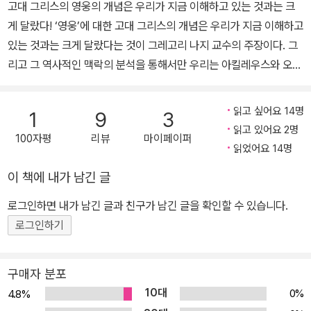
고대 그리스의 영웅의 개념은 우리가 지금 이해하고 있는 것과는 크
게 달랐다! ‘영웅’에 대한 고대 그리스의 개념은 우리가 지금 이해하고
있는 것과는 크게 달랐다는 것이 그레고리 나지 교수의 주장이다. 그
리고 그 역사적인 맥락의 분석을 통해서만 우리는 아킬레우스와 오디
세우스, 오이디푸스, 그리고 헤라클레스와 같은 영웅들을 진정으로
이해할 수 있다. 고대 그리스의 전승에서 영웅은 바로 오래전에 살았
읽고 싶어요 14명
1
9
3
던 인간 여성이나 남성이었으며 이들은 불멸의 존재인 신의 후손으로
읽고 있어요 2명
100자평
리뷰
마이페이퍼
보통의 인간을 초월하는 능력을 부여받았다. 인간이라는 필멸성의 한
읽었어요 14명
계에도 불구하고 이런 영웅들은 마치 신들처럼 특별한 숭배의 대상이
이 책에 내가 남긴 글
되었다. 나지 교수는 영웅에 대한 이러한 특별한 종교적 개념을 다양
한 측면에서 살펴보고 있다. 그러한 연구의 그 밑바탕이 되는 각 기록
로그인하면 내가 남긴 글과 친구가 남긴 글을 확인할 수 있습니다.
들의 연대는 BCE 8세기에서 4세기까지 다양한데, 호메로스 서사시
로그인하기
인『일리아스』와『오디세이아』, 아이스킬로스와 소포클레스, 그리고
에우리피데스의 비극들, 사포와 핀다로스의 시들, 그리고 플라톤의
구매자 분포
대화 등이 여기에 포함된다. 이 책에 등장하는 모든 기록과 작품들은
10대
0%
4.8%
원래 고대 그리스어로 되어 있는 것을 번역해서 소개하고 있으며, 특