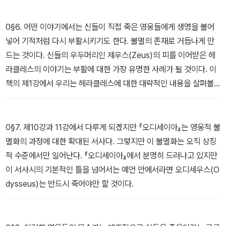
웅들의 가계도에서 아무리 많은 불멸의 신들을 찾아낸다 한들 단 한
명의 평범한 인간이 그 가계도 안에 들어가 있다면 그 뒤를 따르는 모
0§6. 어떤 이야기에서는 신들이 직접 죽은 영웅들에게 생명을 불어
든 후손들은 결국 죽을 수밖에 없다. 불멸성이 아닌 필멸성이 그만큼
넣어 기적처럼 다시 부활시키기도 한다. 불멸의 존재로 거듭나게 만
중요한 요인인 것이다.
드는 것이다. 신들의 우두머리인 제우스(Zeus)의 피를 이어받은 헤
라클레스의 이야기는 부활에 대한 가장 유명한 사례가 될 것이다. 이
책의 제1강에서 우리는 헤라클레스에 대한 대략적인 내용을 살펴볼
것이다. 하지만 그전에 한 가지 기억해야 할 것은 심지어 헤라클레스
와 같은 영웅도 그러한 불멸성을 얻기 전에 결국 한 번은 죽어야만 했
다는 사실이다. 독이 뿌려진 겉옷으로 인해 엄청난 고통을 겪은 후 오
0§7. 제10강과 11강에서 다루게 되겠지만 『오디세이아』는 영웅적 불
이테 산꼭대기에서 불길에 휩싸이는 자신의 장례식을 거친 후에야 비
멸화의 과정에 대한 확대된 서사다. 그렇지만 이 불멸화는 오직 상징
로소 헤라클레스는 불멸의 존재들 속으로 들어갈 수 있게 되었다. 다
적 수준에서만 일어난다. 『오디세이아』에서 분명히 드러나고 있지만
시 말해 불멸의 존재가 될 수 있었다. 하지만 근본적인 고통이라는 사
이 서사시의 기본적인 틀을 넘어서는 예언 안에서라면 오디세우스(O
실은 그대로 남아 있다. 결국 영웅은 태생적으로는 불멸의 존재가 아
dysseus)는 반드시 죽어야만 할 것이다.
닌 것이다.