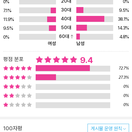
20대
0%
0%
별히 중요한 내용에 대해서는 그리스어 원문을 함께 소개하였고, 고
30대
9.5%
7.1%
대 그리스의 항아리 표면에 새겨진 그림과 같은 유물의 사진들을 통
40대
해 부족한 내용을 보충하였다. BCE 5세기경에 활약했던 고대 그리
38.1%
11.9%
스의 역사가 헤로도토스는 교양이 있는 인간이라면 호메로스의 서사
50대
14.3%
9.5%
시를 읽어야 한다고 이야기했다. 나지 교수가 1970년대 후반부터 하
60대
4.8%
0%
여성
남성
버드 대학교에서 가르치고 정리해온 과정을 바탕으로 한 이 24강의
강의록 『고대 그리스의 영웅들』은 호메로스 서사시와 다른 고전 문학
9.4
평점 분포
작품 속에서 찾아볼 수 있는 문명과 교양의 뿌리에 대한 탐구를 제공
한다. 바로 오늘날까지 도전과 영감을 주고 있는 그런 내용들인 것이
72.7%
다. 『고대 그리스의 영웅들』은 총 5부로 나누어져 있다. 논증이 강화
27.3%
될수록 각 부분에 속해 있는 강의의 숫자는 더 엄격하게 관리되며 강
0%
의 숫자 자체도 줄어들게 된다. 제1강에서 12강까지를 포함하는 제1
0%
부는 주로 고대 그리스의 서사시와 서정시의 가장 오랫동안 남아 있
0%
는 형태 속에 등장하는 영웅들에 대해 다룬다. 제13, 14, 그리고 15강
이 있는 제2부는 다양한 산문 매체 속에 등장하는 영웅들에 대한 내
용이며, 16강에서 21강까지의 제3부는 고대 그리스 비극에 대한 내
100자평
게시물 운영 원칙