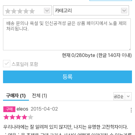
용이다. 제4부인 22강과 23강은 플라톤의 두 대화에 등장하는 영웅
카테고리
에 대해서 이야기한다. 마지막으로 제24강 하나로만 되어 있는 제5
부는 초월적 존재로서의 영웅을 다룬다.
현재
0
/280byte (한글 140자 이내)
스포일러 포함
등록
구매자 (1)
전체 (1)
eleos
2015-04-02
메뉴
우리나라에는 잘 알려져 있지 않지만, 나지는 유명한 고전학자이다.