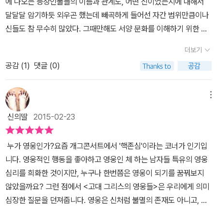
에 나오는 등장인물들의 이름과 관계도, 어떤 신이었는지에 대해서
있을 것이오. 그리고 내가 맞이하게 될 죽음의 순간도 그렇게 빨리 다
겸비한 존재를 의미한다고 한다. 대표적인 영웅으로는 아킬레우스이
간 영웅의 죽음은 너무나 어이가 없다. 헥트로 동생인 파리스가 쏜 화
대 그리스의 개념은 우리가 지금 이해하고 있는 것과는 크게 달랐다
달달달 암기하듯 외우곤 했는데 빼곡하게 들어선 자간 범위만큼이나
가오지는 않을 것이오. (일리아스 6:410~416 파피루스나 양피지에
다. 아킬레우스는 '일리아스'의 가장 위대한 여신 테티스의 아들이며,
살이 하필이면 아킬레우스의 유일한 약점인 발뒤꿈치에 맞으며 인간
고 주장을 하고 있다. 꽤나 어려운 이야기를 들려주고 있어서, 사실
신들도 참 무수히 많았다. 그때만해도 서양 문화를 이해하기 위한 첫
적힌 서사시임을 제대로 표기한 방법이 보인다.)' 이 장대한 책을 한
테티스는 우주를 초월하는 힘을 지닌 바다의 여신으로 알려져 있다.
영웅으로서의 삶을 마감하는 이야기는 그야말로 흥미진진하다. 예전
그렇게 쉽게 와닿지는 않지만, 강의록을 넘기는게 어렵지는 않다. 전
걸음으로 반드시 알아두어야 할 것들 중의 하나였으니 아마 필수과목
국어로 번역한 역자에게도 왠지 감사함을 표하고 싶을 정도이다. 이
하지만 이 영웅들은 결국 죽음을 피할 수 없는 필멸의 존재들이다. 수
에 브래드 피트가 나온 영화로 본 기억이 아직도 인상 깊게 남아 있는
더보기
문적인 용어들과 작가만 사용하는 용어들('국가 간의' 혹은 국제적
처럼 생각했었던 것 같다. 그럼에도 전혀 지루하지 않아도 하나하나
책에 언급되는 수많은 텍스트들은 그 자체를 읽는 것만으로도 무한한
명이 아무리 길다 하더라도....어떤 식으로든 신들의 후손이라고 할지
데 일리아스의 영웅 아킬레우스는 사실 아폴론과 하데스 적대적 관계
이'대신 '폴리스 사이의'라는 용어를 사용했는데, 책에선 '판-헬레닉',
공감 (
1
)
댓글 (0)
알아가는 재미가 있었다. 따지고보면 그 신들의 이름에서 나온 단어
영광이 되며 왠지 눈물이 날 것 같은 아름다움을 접할때 그리고 안타
라도 말이다. 그렇다면, 왜 고대 그리스인들은 영웅들을 찬양했는가?
였다. 아킬레우스의 친구 파트로클로스는 아킬레우스의 또 다른 자아
'범 그리스식'이라는 말을 사용하고 있단다. (p.25)이 있기는 하지만,
들 중에 우리가 익히 아는 단어들의 어원이기도 하고, 그에 얽힌 이야
까움을 접할때의 감정이 생긴다. 자신의 목숨을 기꺼이 내놓으려는
신들은 역사의 어느 시대에서든 숭배자들에 의해 계속해서 존재할 수
이며 친밀한 관계는 아킬레우스의 갑옷을 입고 죽었다는 것으로 두
이 문장들로 글이 막히거나 하지는 않는다. 어찌나 주석을 열심히 달
기들은 장대한 대서사시처럼 웅장하다. 그만큼 이야기들이 무궁무진
순교자적이며 자신의 안위를 생각하지 않는 영웅들은 편하게만 살려
메뉴
있었다. 그럼 다시 고대 그리스인들이 왜 영웅들을 찬양했는지에 대
사람 모두 아레스와 동등한 존재로 만들어 주는 같은 방식으로 살고,
아 놓았는지, 글 읽고 주석보고 하다보면 어떤 내용을 읽고 있는지도
하기 때문에 파생되어 나온 소설이나 명화들이 탄생했던 기초이기도
는 현대인들에게 약간이라도 경종을 울릴 것이다. 더 나은 세계를 위
한 답변을 기다린다. 그 답변은 어쩌면 당시 사람들이 신과 영웅을 동
같은 방식으로 죽을 운명으로 묶여 있었다. 올림푸스의 신들이 참여
신의딸
2015-02-23
헷갈릴떄가 있으니 말이다. 그리고 작가는 역사적인 맥락의 분석을
했다. 고대 그리스에는 인류의 정신적인 근간을 지탱해주는 많은 철
해서 희생하는 누군가가 없었다면 이 지구라는 별은 이렇게까지 발전
격으로 놓고 동시에 숭배했기 때문일지 모른다고, 1970년대 후반부
한 트로이 전쟁은 사실 실제로 존재하지 않은 전쟁이다. 그럼에도 왜
통해서만 아킬레우스와 오디세우스, 오이디푸스, 그리고 헤라클레스
학자, 사상가, 천문학자 등등이 배출되었고 그들이 남긴 명언과 책들
하지 못했을 것이다. 앞으로는 환경보호라는 문제가 우리 인류를 괴
터 하버드 대학교에서 '고대 그리스의 영웅들'에 대해 가르치고 정리
항상 그리스 신들이 나오는 전쟁을 떠올리면 제일 먼저 생각이 날 정
누가 영웅인가?요즘 개그콘서트에서 '핵존심'이라는 코너가 인기입
와 같은 영웅들을 진정으로 이해할 수 있다고 이야기를 하고 있는데,
은 후대에 귀중한 자료가 되었다. 워낙 그리스 신화에 대해 관심이 있
롭힐 것이다. 이에 대해서 또 누군가의 값진 희생이 없이는 무지한 인
해온 과정을 바탕으로 한 24개의 강의록 안에 호메로스 서사시등에
도로 유명한 것인지는 호메로스의 서사시에 등장한 두 영웅 오디세우
니다. 영웅적인 행동을 좋아하고 영웅인 체 하는 남자들 특유의 영웅
<그리스 신화>를 문학이 아닌, 연구 목적으로 읽게 되면 이렇게 어렵
다보니 덜컥 집어든 <고대 그리스의 영웅들>은 공략하기 만만치 않
간들에게 경각심을 주기는 힘들 것이다. 현대인에게도 고대인들 같은
서 찾아볼 수 있는 문명과 교양의 뿌리에 대한 탐구를 해온 나지 교수
스와 아킬레우스가 바로 트로이 전쟁의 영웅이기 때문이다. 고대 그
심리를 희화한 것이지만, 누구나 한번쯤은 영웅이 되기를 꿈꿔보지
게 다가 온다는 사실을 뼈저리게 느끼고 있다. 책에 등장하는 모든
은 두께를 자랑한다. 무려 1,000페이지가 훌쩍 넘는데다가 워낙 방대
영웅은 꼭 필요한 존재같다. 그 총대를 매기는 누구나 싫겠지만. 우리
의 답변이다. '트로이와 목마'로 처음 접했던 고대 그리스의 영웅들에
리스의 영웅들은 크게 총 5부로 나누어져 있고 각 부에는 상세하게
않았을까요? 그런 점에서 <고대 그리스의 영웅들>은 우리에게 의미
기록과 작품들은 원래 고대 그리스어로 되어 있는 것을 번역해서 소
한 이야기를 집대성하듯 쓰여진 책이라서 한 번에 다 읽기에는 조금
는 고대 그리스의 영웅들의 장대한 이야기들을 보면서 배울점이 분명
서 트로이아의 영웅이었던 헥토르가 머지않아 과부와 고아가 될 자신
풀어낸 여러 파트로 구성되어 있다. 호메로스의 일리아스와 오디세이
심장한 질문을 던져줍니다. 영웅은 신처럼 불멸의 존재도 아니고, 때
개하고 있으며, 특별히 중요한 내용에 대해서는 그리스어 원문을 함
무리가 따른다. 이 책을 쓴 하버드대 그레고리 나지 교수는 지금까지
히 있다. 저자는 이 영웅들의 이야기를 통해서 현대문학에도 접목시
의 아내 그리고 어린 아들과 이별을 하는 가슴 찢어지던 그 장면은 아
아를 중심으로 헤라클레스, 아킬레우스, 오디세우스가 나오는 1부 가
로는 비극적 운명에 처하기도 하고, 도덕적인 결합도 지닌 그런 '사람
께 소개하였고, 고대 그리스의 항아리 표면에 새겨진 그림과 같은 유