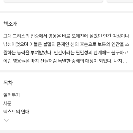
책소개
고대 그리스의 전승에서 영웅은 바로 오래전에 살았던 인간 여성이나
남성이었으며 이들은 불멸의 존재인 신의 후손으로 보통의 인간을 초
월하는 능력을 부여받았다. 인간이라는 필멸성의 한계에도 불구하고
이런 영웅들은 마치 신들처럼 특별한 숭배의 대상이 되었다. 나지 교
수는 영웅에 대한 이러한 특별한 종교적 개념을 다양한 측면에서 살
펴보고 있다.
목차
그러한 연구의 그 밑바탕이 되는 각 기록들의 연대는 BCE 8세기에
일러두기
서 4세기까지 다양한데, 호메로스 서사시인 <일리아스>와 <오디세
서문
이아>, 아이스킬로스와 소포클레스, 그리고 에우리피데스의 비극들,
텍스트의 연대
사포와 핀다로스의 시들, 그리고 플라톤의 대화 등이 여기에 포함된
다.