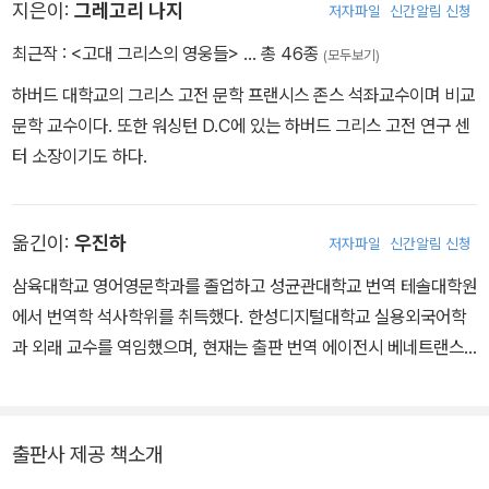
지은이:
그레고리 나지
저자파일
신간알림 신청
최근작 :
<고대 그리스의 영웅들>
… 총 46종
(모두보기)
하버드 대학교의 그리스 고전 문학 프랜시스 존스 석좌교수이며 비교
문학 교수이다. 또한 워싱턴 D.C에 있는 하버드 그리스 고전 연구 센
터 소장이기도 하다.
옮긴이:
우진하
저자파일
신간알림 신청
삼육대학교 영어영문학과를 졸업하고 성균관대학교 번역 테솔대학원
에서 번역학 석사학위를 취득했다. 한성디지털대학교 실용외국어학
과 외래 교수를 역임했으며, 현재는 출판 번역 에이전시 베네트랜스
에서 전속 번역가로 활동 중이다. 옮긴 책으로는 『게이트우드 할머니
의 발자국』, 『브레이크넥』, 『내 안의 무뢰한과 함께 사는 법 1, 2』, 『와
일드』, 『마지막 왕국』 등이 있다.
출판사 제공 책소개