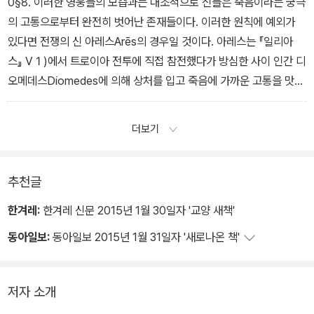
0§8. 이러한 영웅들의 모습과는 대조적으로 신들은 죽음이라는 궁극
의 고통으로부터 완전히 벗어난 존재들이다. 이러한 원칙에 예외가
있다면 전쟁의 신 아레스Arēs의 경우일 것이다. 아레스는 『일리아
스』 V１)에서 트로이아 전투에 직접 참전했다가 방심한 사이 인간 디
오메데스Diomedes에 의해 상처를 입고 죽음에 가까운 고통을 맛보
게 된다. 제5강에서 살펴보게 되겠지만, 이 장면에서는 호메로스식
익살이 살짝 들어가 있다. 왜냐하면 여기에서 올림포스의 신인 아레
더보기
스가 경험하는 ‘죽음’이란 결국 가짜 죽음에 불과한 것이기 때문이다.
서사시의 세계에서 진짜 치명적인 죽음은 결국 인간만이 경험할 수
있는 것이다.
추천글
한겨레:
한겨레 신문 2015년 1월 30일자 '교양 새책'
동아일보:
동아일보 2015년 1월 31일자 '새로나온 책'
저자 소개