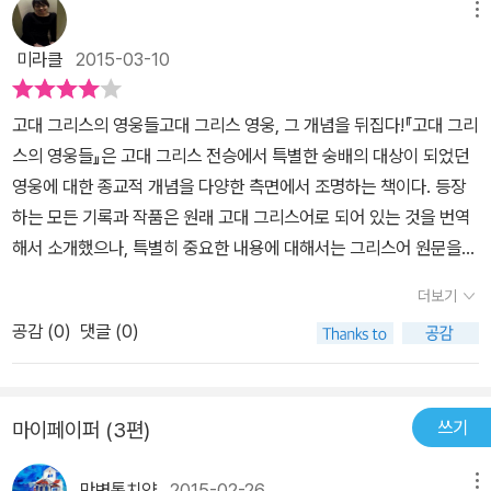
어서 좋았고, 수많은 참고문헌이 말해주듯 공들여 쓴 흔적이 보이는
소개하는 책들 중에서 어떤 책들은 읽어도 읽어도 솔직히 이게 무슨
정, 철학적 여정이 들어 있다. 따라서 이 책에서는 그러한 속성을 구비
메뉴
문학적 감동은 독자의 몫이기도 합니다. '영웅은 영웅을 숭배하는 의
처럼 알고 있던 신화속 영웅들을 이렇게 하나하나 분석하면서 만나는
책이다.
말인가 싶었는데 이 책은 번역이 잘 되어 있고 저자의 강의가 빛을 발
한 자가 바로 영웅인 것이다. 그러한 생각을 뒷받침하는 저자의 발언
식의 과정에서 절정의 순간에 신으로 불릴 수 있다'(779).저자가 관
게 쉬운 일은 아니니 말이다. 필멸의 인간 영웅 아킬레우스에서 아고
미라클
2015-03-10
하는 책으로서 난해하지만은 않다. 후반부의 헤로도토스의 텍스트들
은 다음과 같다. <신성한 항해를 뜻하는 그리스어 단어 테오리아 가
심을 갖는 주제는 왜 영웅이 신과 같이 특별한 숭배의 대상이 되었는
라의 지성 소크라테스까지 말이다.
을 소개하는 여러가지 강의를 통해 고대 그리스의 역사를 엿볼 수도
은유적으로 철학적 관조라는 개념을 포함하고 있다.> (1012쪽) <따
가 하는 종교적 관점입니다. 주요 논지는 '영웅'은 신과는 달리 필멸성
고대 그리스의 영웅들고대 그리스 영웅, 그 개념을 뒤집다!『고대 그리
있고 역시나 영어로 파생되는 수많은 단어들을 알게 되는 즐거움을
라서 철학적 관조라는 개념은 신성한 항해라는 의식뿐만 아니라 구원
이라는 한계에 갇혀 있다는 것입니다. 다시 말하면, 우리 모두는 영웅
스의 영웅들』은 고대 그리스 전승에서 특별한 숭배의 대상이 되었던
누릴 수 있다. 순수한 학문의 즐거움을 느낄 수 있다. 가격이 많이 비
의 신화와도 관련이 있다. 게다가 우리가 살펴보려는 것처럼 플라톤
의 운명은 필연적으로 '죽음'으로 끝날 수밖에 없는데 어떻게 그런 존
영웅에 대한 종교적 개념을 다양한 측면에서 조명하는 책이다. 등장
싸지만 이 책은 정말 소장할만한 가치가 있는 책이다.
이 소개하는 소크라테스는 심지어 신화 그 자체가 구원으로서의 가치
재가 신적인 영역에서 숭배대상이 될 수 있었느냐 하는 것입니다. '죽
하는 모든 기록과 작품은 원래 고대 그리스어로 되어 있는 것을 번역
가 있다고 직접 말하기도 했다>(1012쪽) <제 23장에서 확인한 것
하며, 두려운 것이 아니라 환영할 만한 것이 되어야 한다. 영웅은 궁극
해서 소개했으나, 특별히 중요한 내용에 대해서는 그리스어 원문을
처럼 아테나이의 배가 겪는 신성한 항해는 철학적 관조로서의 신성한
적으로 완벽한 죽음이라는 완벽한 순간에 도달해야 하기 때문이다'(7
그대로 담아냈다. 또한 고대 그리스의 항아리 표면에 새겨진 그림과
여정의 개념과 일치하는 것이며, 여기에서 의미하는 관조는 파이돈에
더보기
3). 그래서 저자가 던지는 첫 질문이자 가장 핵심적인 질문은 '도대체
같은 유물의 사진들을 부족함 없이 보충해 독자들의 생생한 이해를
서 극화된 대화의 살아있는 말이 계속 이어진다는 것이다. 그리고 대
누가 영웅인가?' 하는 점입니다. 저자가 서사시적 영웅의 전형을 정리
공감 (
0
)
댓글 (0)
도왔다.고대 그리스에서 ‘영웅’이 갖는 의미가 현 세대가 이해하는 것
화가 계속되어 심지어 소크라테스가 죽은 이후에도 구원을 받을 수
한 것을 보면 매우 흥미로운 내용이 있습니다. 영웅 헤라클레스를 모
과 크게 다르다고 역설하는 이 책은, 역사적인 맥락의 분석을 통해서
있다는 희망이 있다. 마치 플라톤의 국가 마지막에서 에르의 신화가
델로 영웅에게는 세 가지 중요한 특징이 있다고 말합니다. 영웅은 적
만 아킬레우스와 오디세우스, 오이디푸스, 그리고 헤라클레스와 같은
구원을 받는 것처럼 말이다.> (1042쪽) 오이디푸스에 대하여 다음
절치 못한 때, 예기치 않은 시기에 나타난다는 것, 또 극단적으로 긍정
쓰기
마이페이퍼 (3편)
영웅들을 진정으로 이해할 수 있다고 주장한다. 이 주장을 바탕으로
과 같이 죽음과 부활을 이야기한다.<우리는 특별한 영웅들에 대한 신
적이거나 부정적인 모습을 하고 있다는 것, 또 영웅은 영웅과 매우 흡
서사시와 서정시의 가장 오랫동안 남아있는 형태 속에 등장하는 영웅
화에서 이와 유사한 이중적 결과를 확인할 수 있다. 그리고 이러한 이
사해 보이는 신에 대해 적대적이라는 것이 그것입니다. 동경의 대상
만병통치약
2015-02-26
메뉴