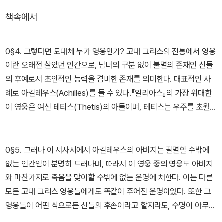
책속에서
이 책에 등장하는 모든 기록과 작품들은 원래 고대 그리스어로 되어
있는 것을 번역해서 소개하고 있으며, 특별히 중요한 내용에 대해서
는 그리스어 원문을 함께 소개하였고, 고대 그리스의 항아리 표면에
0§4. 그렇다면 도대체 누가 영웅인가? 고대 그리스의 전통에서 영웅
새겨진 그림과 같은 유물의 사진들을 통해 부족한 내용을 보충하였
이란 오래전 살았던 인간으로, 남녀의 구분 없이 불멸의 존재인 신들
다.
의 후예로서 초인적인 능력을 겸비한 존재를 의미한다. 대표적인 사
례로 아킬레우스(Achilles)를 들 수 있다.『일리아스』의 가장 위대한
이 영웅은 여신 테티스(Thetis)의 아들이며, 테티스는 우주를 초월하
는 힘을 지닌 바다의 여신으로 알려져 있다.
0§5. 그러나 이 서사시에서 아킬레우스의 아버지는 필멸할 수밖에
없는 인간임이 분명히 드러나며, 따라서 이 영웅 중의 영웅도 아버지
와 마찬가지로 죽음을 맞이할 수밖에 없는 운명에 처한다. 이는 다른
모든 고대 그리스 영웅들에게도 똑같이 주어진 운명이었다. 또한 그
영웅들이 어떤 식으로든 신들의 후손이라고 할지라도, 수명이 아무리
길다 해도 영웅들은 결국 죽음을 피할 수 없는 필멸의 존재들이다. 영