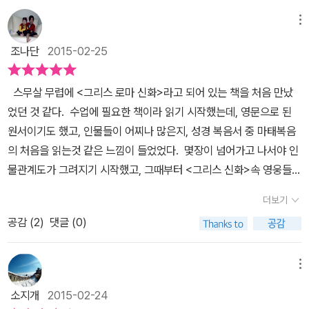
길거리에서 자신을 돌보지 않고 착한 사마리아인처럼 남을 돕는 사람
들의 글을 통해 아킬레우스, 오디세우스, 헤라클레스, 오이디푸스와
신이 없었더라면 빛을 보지 못했을 것이다. 책은 내용도 두께도 만만
에게도 흔히 붙이는 호칭이 되었다. 물론 그 정도로 감사하기에 붙이
메뉴
같은 영웅들을 모습을 풀어내고 있다. 그리스의 신화는 사실 제우스
치 않다. 허나 잰걸음을 놓듯, 산에 스미듯 읽다 보면 어느새 단치가
는 명칭이지만 고대 그리스의 영웅들의 영웅개념은 현대인이 생각하
의 남다른 바람기가 한 몫 하여 만들어낸 이야기가 많다. 고대 사람들
조나단
2015-02-25
말한 ‘위대한 독자’의 반열에 오르지 않을까?이 책, 두고두고 마음 내
는 것과는 사뭇 다르다고 한다. 일단 남녀를 구분하지 않으며 신들의
은 천공의 신 제우스와 그의 아내인 헤라가 벌이는 싸움으로 인해 천
킬 때 읽어도 좋겠다. 주말마다 떠나는 인문학의 지적 탐사도 꽤 운치
후예이며 초인적인 힘을 가진 인간을 말하지만, 불멸의 존재는 아니
둥, 벼락이 친다는 이야기를 할 정도로 제우스의 바람기는 남달랐다.
스무살 무렵에 <그리스 로마 신화>라고 되어 있는 책을 처음 만났
있겠지 싶다. 아무쪼록 이 책이 독자의 인문학적 지평을 넓히는 데 더
었던 존재들이었다. 하지만 고대 그리스의 영웅들은 인간이어서 필멸
제우스가 인간의 여인에게 접근하여 아이를 낳은 인물 중 최고는 헤
었던 것 같다. 수업에 필요한 책이라 읽기 시작했는데, 영문으로 된
없는 계기가 되기를 바라마지 않는다.
하는 존재임에도 신처럼 숭배를 받았던 인간이었다. 초인적인 힘을
라클레스다. 인간의 눈으로 보면 신들 중의 신인 제우스는 도덕적으
원서이기도 했고, 인물들이 어찌나 많은지, 성경 복음서 중 마태복음
가졌던 존재 즉 아킬레우스나 헤라클레스같은 사람들이 그들이 말하
로 너무나 문제가 많은 신이다. 아버지 제우스와 어머니 알크메네 사
의 처음을 읽는것 같은 느낌이 들었었다. 몇장이 넘어가고 나서야 인
는 영웅이었고 이 책에서는 '클레오스'라는 개념이 자주 등장한다. '영
이에 태어난 헤라클레스는 제우스의 남다른 애정에도 불구하고 헤라
물관계도가 그려지기 시작했고, 그때부터 <그리스 신화>속 영웅들에
광'을 나타내는 말로서 우리는 신의 영광을 향해 숭배하고 또 숭배한
여신으로 인해 운명이 뒤틀린 영웅이다. 같은 날 남편 암피트리온과
빠졌었다. 우리집 책장 에 아이와 관련된 책의 대부분은 성경과 신화
다. 클레오스를 가진 인간이 바로 영웅인 것이다. 인간이지만 불멸의
더보기
제우스를 동시에 품에 안은 알크메네... 헤라클레스와 쌍둥이인 이피
이야기다. 그리스 로마 신화, 일리어드, 북유럽 신화까지 작은 아이는
영광을 가지려 하고 가졌던 자. 헤라클레스라는 이름도 '헤라의 영광
클레스는 평범한 인간이지만 헤라 여신에 의해 먼저 태어나 제우가
공감 (
2
)
댓글 (0)
신화 속 영웅들에 빠져 있다. 내가 좋아했던 영향도 무시할 수 없지
을 가진 자'라는 뜻인 것이다. 헤라+클레오스. 영어를 사용하는 교수
얻기 바랐던 헤라클레스의 모든 영광을 가지며 인간 영웅인 동생을
만, 남자아이 눈에 불멸하는 신들과 불멸은 아니어도 필멸하는 인간
인 저자는 영어의 기원이 되는 수많은 고대 그리스적인 단어를 소개
자신의 뜻대로 움직이게 만든다. 다양이라면 그가 헤라클레스는 아내
으로서는 감당할 수 없는 모험을 펼치는 영웅들의 이야기는 눈길을
메뉴
하고 있다. 바로 그 부분이 이 책에서도 가장 돋보이는 부분들인데 아
의 잘못된 판단으로 인해 끔찍하게 고통스러운 죽음과 직면하지만 죽
잡았을 것이다. 편하게 앉아서 책장을 넘기니 겉표지에 호기심을
바로 이 단어의 어원은 이렇게 되었겠구나 하는 부분에서 지적인 충
소지개
2015-02-24
음 직전에 의식을 되찾으며 올림푸스의 신들 사이에 불멸의 존재가
느꼈지는 아이들이 다가왔다. 그림 좋아하는 큰 아이는 조각상에 호