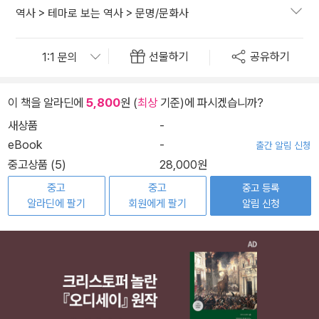
역사
>
테마로 보는 역사
>
문명/문화사
선물하기
공유하기
이 책을 알라딘에
5,800
원 (
최상
기준)에 파시겠습니까?
새상품
-
eBook
-
출간 알림 신청
중고상품 (5)
28,000원
중고
중고
중고 등록
알라딘에 팔기
회원에게 팔기
알림 신청