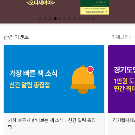
관련 이벤트
전체보기
가장 빠르게 받아보는 책 소식 - 신간 알림 총집
경기컬처패스
합