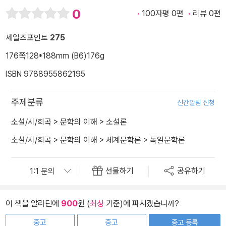
0
100자평 0편
리뷰 0편
세일즈포인트
275
176쪽
128*188mm (B6)
176g
ISBN 9788955862195
주제분류
신간알림 신청
소설/시/희곡
>
문학의 이해
>
소설론
소설/시/희곡
>
문학의 이해
>
세계문학론
>
독일문학론
선물하기
공유하기
이 책을 알라딘에
900
원 (
최상
기준)에 파시겠습니까?
중고
중고
중고 등록