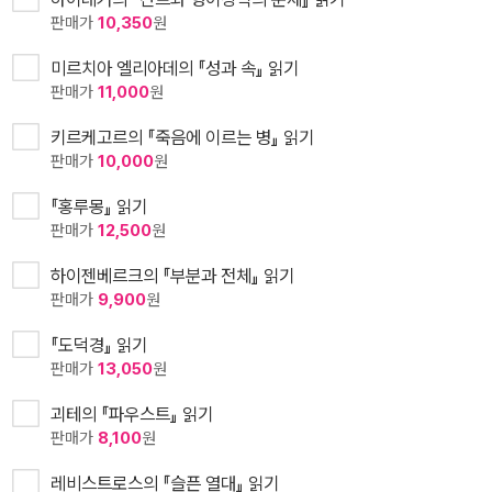
판매가
10,350
원
미르치아 엘리아데의 『성과 속』 읽기
판매가
11,000
원
키르케고르의 『죽음에 이르는 병』 읽기
판매가
10,000
원
『홍루몽』 읽기
판매가
12,500
원
하이젠베르크의 『부분과 전체』 읽기
판매가
9,900
원
『도덕경』 읽기
판매가
13,050
원
괴테의 『파우스트』 읽기
판매가
8,100
원
레비스트로스의 『슬픈 열대』 읽기