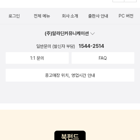
다. <해상 실크로드 사전>, <실크로드 도록>은 창비에서 야심차게
문학'으로 끊임없이 회자되는, 킹슬리 에이미스의 대표작. 국내에는
낸 실크로드 시리즈의 종착역이다. <실크로드 사전>으로 뭔가 일을
처음 소개되는 작가다. <런던 필즈>의 작가 마틴 에이미스의 부친이
로그인
전체 메뉴
회사 소개
출판사 안내
PC 버전
낼 성 싶더니 기어이 도록과 해상편까지 냈다. 근자에 실크로드 관련
라고. <재즈>는 토니 모리슨의 작품이다. 미국 흑인 문학의 대가니
서가 간간히 보이는데 시간이 나면 한번 거들떠라도 봐야할 듯 싶다.
만큼 괜찮은 작품이 될 것 같다. <몬터규 로즈 제임스>는 현
(주)알라딘커뮤니케이션
<부모와 다른 아이들>은 심리학 박사과정인 앤드류 솔로몬
대문학에서 나오는 단편선 시리즈다. 이번에는 이 작가의 단편들이
이 300가구가 넘는 가족을 상대로 4만 페이지가 넘는 분량의 인터뷰
1544-2514
일반문의 (발신자 부담)
선정됐는데, 20세기 초 최고의 공포문학 전문가였다고 한다. <에니
를 진행하며 쓴 책이다. 장애나 비정상적인 아이와 그 아이를 키우는
그마>는 '세계 2차 대전 3부작'으로 나온 책 이다. '세계 2차 대전 당
1:1 문의
FAQ
부모들의 감정적, 육체적 모습을 실증적으로 분석했다. 전미도서비평
시 실존한 독일군 최고의 암호기 에니그마와 영국 정부 통신 본부가
가상도 받았다고. <욕망 할 자유>는 <사유와 매혹>의 박홍순 저자의
있었던 블레츨리파크를 소재로 한 히스토리 팩션'이다. <다크타워 4
중고매장 위치, 영업시간 안내
책이다. 성적 욕망과 그 표현에 대해 좀 더 담대할 필요가 있다는 맥락
>는 스티븐 킹의 작품이다. 띄엄띄엄 나오고 있는 걸 보니 간행중인
의 책. 그리고 보수정권 아래서는 그 억압이 더 심해진다는 안타까운
건가 일부러 이렇게 내는건가 모르겠다. RHK에서 장르소설물
말도.. <프랑스 철학의 위대한 시절>은 현상학을 주제로 프
이 많이 나왔<다잉 라이트>부터 <6년>, <하이브>에 이르기까지 빠
랑스 철학을 훑어본 책이다. 메를로-퐁티, 레비나스, 사르트르, 리쾨
뜨리고 싶은 작품이 별로 없다. 특히 <하이브> 작가 길 혼비는 닉 혼
르, 데리다 정도를 알고 있으면 재미있을 듯. 사회학자 게오르그 짐멜
비와 남매 관계다. 아마존닷컴, 뉴욕 타임스, USA 투데이 베스트셀
의 <돈의 철학> 해설서격인 <돈이란 무엇인가>가 나왔다. 역시나 김
러를 한 <루징 잇>은 뉴 어덜트 로맨스로 상업성과 작품성을 동시에
덕영 교수의 책. <개인법칙>은 간만에 나온 짐멜 선집이다. 다시금
잡은 소설이다. <꽃 사슬>은 미나토 가나에의 소설로 '블랙