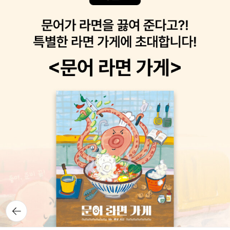
출간되기 시작해 반갑다. 민음사에서는 네이버에서 서비스 하는
앤 화이트' 시리즈이다. 최악의 상황에서 유일한 가족인 외할머니가
열린연단 시리즈를 책으로 묶어냈다. (돈 아까운 사람은 굳이 사지않
위암 판정을 받아 당장 수술비가 필요하다. 사쓰키는 중대한 선택의
아도 된다. 네이버에 영상까지 다 올라와 있으니) '문화의 안과 밖' 시
기로에 놓인 한 여자의 이야기다. <반딧불 언덕>은 아유카와 데쓰야
리즈로 간행되고 있는데, 이번엔 <과학적 사유와 인간 이해>, <인간
상과 일본추리작가협회상 수상 작가인 기타모리 고라는 작가의 소설
문명과 자연 세계>, <동서양의 문명과 한국>편이 나왔다. 샘터사에
이다. 처음듣는 일본작가인데 소소한 재미가 있는 작품인 것 같다. <
서는 '아우름' 시리즈가 나오기 시작했다. 최재천 교수의 <손잡지 않
사계 하루코>는 <청춘의 문>으로 유명한 이츠키 히로유키의 작품이
고 살아난 생명은 없다>, 장영희의 <사랑할 시간이 그리 많지 않습니
다. <사계 나츠코>의 속편이라고. <마야모토 무사시> 10
다>, 신동흔의 <왜 주인공은 모두 길을 떠날까?>가 나왔다. 이 시리
권이 한꺼번에 나왔다. 무예 고수들과의 60여 차례 대결에서 단 한
즈는 다음세대에 저자가 꼭 전해줄 지식들로 구성되어있다고.
번도 패하지 않았던 일본의 전설적인 무사 '미야모토 무사시'의 삶을
정암학당 플라톤 전집 중 <소크라테스의 변명>이 나왔다. 개
다룬 장편소설이며 그 유명한 요시카와 에이지가 쓴 작품이기도 하
정판은 아니고 새로운 책. 아리스토텔레스의 <관상학>도 길에 나왔
다. 만화 <베가본드>의 원작이기도 하다. <왕 게임> 8권과 <만능감
다. 그리스에도 '관상'을 볼 줄 아는 사람이 있었는지 신기하다. 동양
정사 Q의 사건수첩> 7권도 나와있다. 요새 이런 가벼운 시리즈들이
에서만 보는 것이 '관상'인줄 알았기 때문. <헤겔 미학 개요>는 '미학
많이 번역되고 있는데 라이트 노벨과는 또 다른 조류라 눈여겨 봐야
강의'의 서론 주해서다. 학술서의 느낌이 물씬. <철학, 문화
겠다. <상상범>은 한겨레문학상 수상작가 권리의 장편소설
를 읽다>는 2009년에 초판이 나온지 5년 만에 개정증보판이 이번
뒤로가
이다. 6년만의 신작인데, 2322년 미래를 무대로 상상하는 행위 자체
기
에 출간됐다. 주제의 가감을 통해 5년이 지난 시대에 맞게 새롭게 고
가 범법 요소가 되는 어느 한 세계를 조명하는 소설이다. <끝의 시작