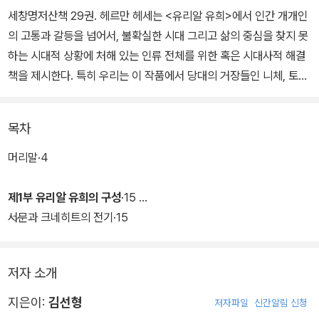
세창명저산책 29권. 헤르만 헤세는 <유리알 유희>에서 인간 개개인
의 고통과 갈등을 넘어서, 불확실한 시대 그리고 삶의 중심을 찾지 못
하는 시대적 상황에 처해 있는 인류 전체를 위한 혹은 시대사적 해결
책을 제시한다. 특히 우리는 이 작품에서 당대의 거장들인 니체, 토마
스 만 그리고 야콥 부르크하르트를 만날 수 있고, 그들의 깊은 사상과
삶의 의미를 되새길 수 있다.
목차
주제적인 면에서도, 이 작품의 주인공 크네히트는 깨달음의 단계를
머리말·4
밟으며 마지막에 가장 이상적인 교육자 상을 제시해 준다. <유리알
유희>의 주요 시사점은 우리의 삶도 여러 체험을 거쳐 단계별로 깨달
제1부 유리알 유희의 구성
·15
음을 획득하고 성장해야 한다는 것이다.
서문과 크네히트의 전기·15
저자 소개
지은이:
김선형
저자파일
신간알림 신청