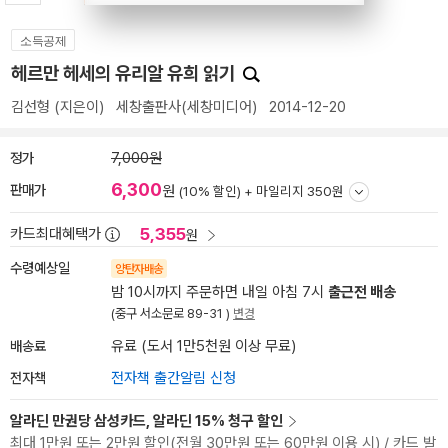
소득공제
헤르만 헤세의 유리알 유희 읽기
김선형
(지은이)
세창출판사(세창미디어)
2014-12-20
정가
7,000원
6,300
판매가
원
(10% 할인) +
마일리지 350원
5,355
카드최대혜택가
원
수령예상일
양탄자배송
밤 10시까지 주문하면 내일 아침 7시
출근전 배송
(중구 서소문로 89-31 )
변경
배송료
유료 (도서 1만5천원 이상 무료)
전자책
전자책 출간알림 신청
알라딘 만권당 삼성카드, 알라딘 15% 청구 할인
최대 1만원 또는 2만원 할인(전월 30만원 또는 60만원 이용 시) / 카드 발