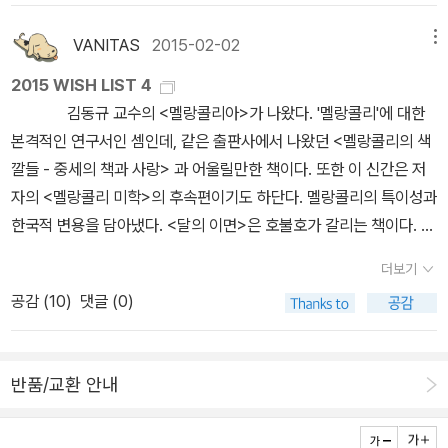
기라고 한다. 작가는 프랑스 작가 엠마뉘엘 카레르. 2011년과 2012
년 각종문학상을 휩쓴 소설이기도 하다. 소련과 러시아 사회를 이해
VANITAS
2015-02-02
메뉴
하고 싶다면 이 책을 읽길 권한다. <팔월의 일요일들>과 <추억을 완
2015 WISH LIST 4
성하기 위하여>는 노벨상 수상작가 파트릭 모디아노의 책이다. 김화
김동규 교수의 <멜랑콜리아>가 나왔다. '멜랑콜리'에 대한
영의 번역으로 태어났다. <독일전설>1 권이 나왔다. 역시 그림
본격적인 연구서인 셈인데, 같은 출판사에서 나왔던 <멜랑콜리의 색
형제의 작품이 되겠다. 현암사에서 나온 <그림 형제 전집>이 더 나아
깔들 - 중세의 책과 사랑> 과 어울릴만한 책이다. 또한 이 신간은 저
보인다. 뒤렌마트의 <약속>도 문예출판사에서 나왔다. <비스와스씨
자의 <멜랑콜리 미학>의 후속편이기도 하단다. 멜랑콜리의 특이성과
를 위한 집>은 트리니다드 토바고에서 태어나고 인도에서 자란 작가
한국적 변용을 담아냈다. <달의 이면>은 호불호가 갈리는 책이다. 레
V.S. 나이폴의 책이다. <미겔 스트리트>를 아는 독자라면 낯설지 않
비-스트로스의 몇 안되는 동양권 저서인데 일본을 너무 치켜세운다
을 터. 식민문학의 나약함을 지니고 있다는 비판을 받기도 한단다. <
더보기
는 관점과 세세하고 면밀하게 오리엔탈리즘을 잘 분석했다는 평 두가
뒤바뀐 몸과 머리>는 인도설화를 바탕으로 쓴 토마스 만의 소설이다.
공감 (
10
)
댓글 (0)
지 정도인 것 같다. <알고싶은 철학 쉽게 읽는 철학>은 다양한 일러
뜻하지 않은 번역작이다. <지푸라기 여자>는 프랑스 작가 카트린 아
스트와 인포그래픽으로 시선을 잡는 DK북스 시리즈다. 청소년과 철
를레의 작품이다. 반전이 심하다고 하는데 어떨지 궁금하다.
학에 관심없는 사람들도 관심을 불러일으킬 수 있도록 구성됐다.
<선셋 리미티드>는 코맥 매카시의 간만의 신작이다. 어렵다
반품/교환 안내
<중세의 잔혹한 마녀사냥>은 <중세의 뒷골목 사랑>, <중세
는 평과 버릴문장 하나 없다는 알라디너의 평들 때문에 내용이 더 궁
의 뒷골목 풍경>을 쓴 양태자의 저서다. 중세 시리즈 3편에 해당한
금해진다. <럭키 짐>은 1954년 출간 후 현재까지도 '가장 웃긴 영미