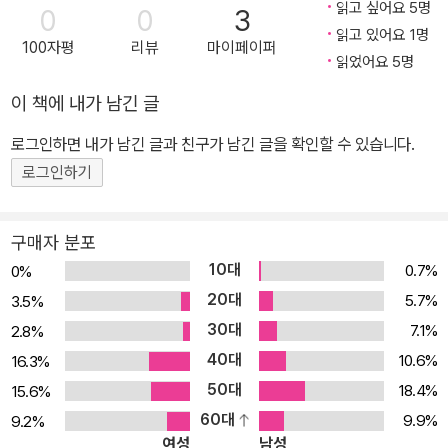
읽고 싶어요 5명
0
0
3
계를 밟으며 마지막에 가장 이상적인 교육자 상을 제시해 준다. 『유리
스트리아 황후 엘리자벳 콘텐츠를 중심으로」, 「헤세의 이탈리아 형상
읽고 있어요 1명
100자평
리뷰
마이페이퍼
알 유희』의 주요 시사점은 우리의 삶도 여러 체험을 거쳐 단계별로 깨
연구」, 「화가 헤세와 그의 그림세계」 외 다수가 있다.
읽었어요 5명
달음을 획득하고 성장해야 한다는 것이다.
이 책에 내가 남긴 글
로그인하면 내가 남긴 글과 친구가 남긴 글을 확인할 수 있습니다.
로그인하기
구매자 분포
10대
0.7%
0%
20대
5.7%
3.5%
30대
7.1%
2.8%
40대
10.6%
16.3%
50대
18.4%
15.6%
60대
9.9%
9.2%
여성
남성