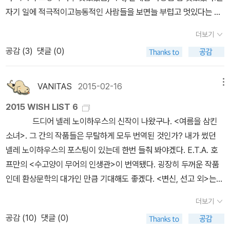
자기 일에 적극적이고능동적인 사람들을 보면늘 부럽고 멋있다는 생
각이 든다.최근에 만난 멋있는 사람들.어느 식당 매니저님순대집 사
더보기
장님수제비집 주차관리 아저씨.
공감 (
3
)
댓글 (0)
VANITAS
2015-02-16
메뉴
2015 WISH LIST 6
드디어 넬레 노이하우스의 신작이 나왔구나. <여름을 삼킨
소녀>. 그 간의 작품들은 무탈하게 모두 번역된 것인가? 내가 썼던
넬레 노이하우스의 포스팅이 있는데 한번 들춰 봐야겠다. E.T.A. 호
프만의 <수고양이 무어의 인생관>이 번역됐다. 굉장히 두꺼운 작품
인데 환상문학의 대가인 만큼 기대해도 좋겠다. <변신, 선고 외>는
카프카의 작품을 을유에서 세계문학으로 낸 것이다. 번역자도 독일어
더보기
번역계에서 많이 본 김태환씨라 믿음이 간다. <리모노프>는
공감 (
10
)
댓글 (0)
러시아의 작가이자 정치인인 에두아르드 리모노프의 삶을 추적한 전