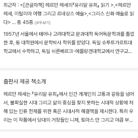
최근작 :
<[큰글자책] 헤르만 헤세의『유리알 유희』 읽기 >
,
<헤르만
헤세, 이탈리아 여행 그리고 르네상스 예술>
,
<그리스 신화 예술로 읽
다>
… 총 45종
(모두보기)
1957년 서울에서 태어나 고려대학교 문과대학 독어독문학과를 졸업
한 후, 동 대학원에서 문학박사 학위를 받았다. 독일 슈투트가르트대
학교에서 수학하고, 독일 뉘른베르크-에를랑겐대학교에서 연구교수
를 지냈으며, 현재 경남대학교 문화콘텐츠학과 명예교수이다. 저서로
는 『헤르만 헤세, 이탈리아 여행 그리고 르네상스 여행』, 『나 역시 아
르카디아에 있었노라! ― 괴테와 함께하는 이탈리아로의 교양여행』,
출판사 제공 책소개
『르네상스 예술에서 괴테를 읽다』, 『헤르만 헤세의 《유리알 유희》 읽
헤르만 헤세는 『유리알 유희』에서 인간 개개인의 고통과 갈등을 넘어
기』, 『독일문화산책』 등이 있고, 역서로는 한넬로레 슐라퍼의 『패션,
서, 불확실한 시대 그리고 삶의 중심을 찾지 못하는 시대적 상황에 처
여성들의 학교』와 『지성인의 결혼』, 슈테판 츠바이크의 『타 버린 비
해 있는 인류 전체를 위한 혹은 시대사적 해결책을 제시한다. 특히 우
밀』, 『감정의 혼란』, 로자 룩셈부르크의 『옥중서신』 등이 있다. 논문
리는 이 작품에서 당대의 거장들인 니체, 토마스 만 그리고 야콥 부르
으로는 「Die bildende Kunst und die Dichtung in Goethes Wil
크하르트를 만날 수 있고, 그들의 깊은 사상과 삶의 의미를 되새길 수
helm Meisters Wanderjahre」, 「괴테의 상이성 체험 연구 ― 괴테
있다. 주제적인 면에서도, 이 작품의 주인공 크네히트는 깨달음의 단
의 『이탈리아 기행』을 통하여」, 「역사적 인물의 예술적 형상화 ― 오