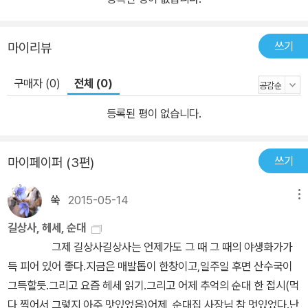
쓰기
마이리뷰
구매자 (0)
전체 (0)
등록된 평이 없습니다.
쓰기
마이페이퍼 (3편)
쑥
2015-05-14
메뉴
길상사, 헤세, 순대
그제 길상사길상사는 언제가도 그 때 그 때의 야생화가가
득 피어 있어 좋다.지금은 매발톱이 한창이고,일주일 후면 산수국이
그득할듯.그리고 요즘 헤세 읽기.그리고 어제 추억의 순대 한 접시(먹
다 찍어서 그렇지 아주 맛있었음)어제, 순대집 사장님 참 멋있었다.난