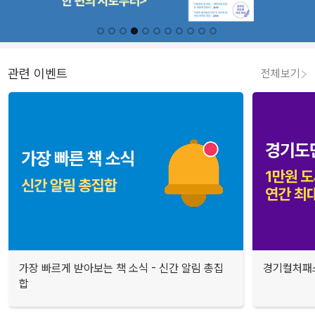
관련 이벤트
전체보기
가장 빠르게 받아보는 책 소식 - 신간 알림 총집
경기컬처패스
합