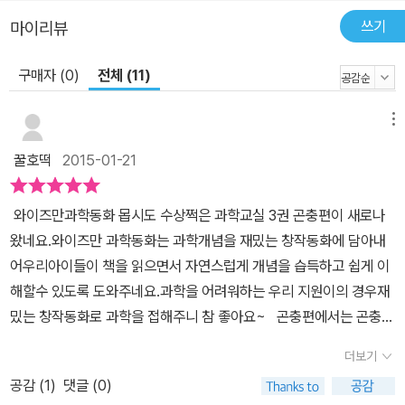
일반적이고 포괄적인 개념에서 구체적인 개념까지 담겨 있는 이야기
가 펼쳐지기 때문에 어린이들은 자연스럽게 내용을 익히면서 호기심
쓰기
마이리뷰
과 흥미를 느낄 수 있습니다. 탐구의 즐거움, 발견의 기쁨이 있는 와이
구매자 (0)
전체 (11)
즈만 과학동화 시리즈 과학적 개념은 수많은 경험을 거쳐 지각을 통
해서 얻어집니다. 즉 자연현상에 대한 관심과 호기심을 가지고 끊임
없이 질문하면서 해답을 찾기 위해 관찰, 분류, 측정, 예상, 추리, 가
메뉴
설, 실험, 해석 등 과학적 탐구 과정을 거치면서 개념을 얻어내는 것입
꿀호떡
2015-01-21
니다. 와이즈만 과학동화는 초등 과학 교과서만으로는 이해가 부족했
던 과학적 개념과 원리를 학년별로 알차게 이야기 속에 담아내 어린
와이즈만과학동화 몹시도 수상쩍은 과학교실 3권 곤충편이 새로나
이들의 탐구 능력과 문제해결력에 날개를 달아 주기 위해 기획된 시
왔네요.와이즈만 과학동화는 과학개념을 재밌는 창작동화에 담아내
리즈입니다. 어린이들이 과학동화를 읽으면서 등장인물의 경험에 자
어우리아이들이 책을 읽으면서 자연스럽게 개념을 습득하고 쉽게 이
신의 경험과 생각을 일치시키면서 몰입해 가고, 등장인물이 최종적으
해할수 있도록 도와주네요.과학을 어려워하는 우리 지원이의 경우재
로 알아낸 개념과 원리를 어린이 스스로 자신의 것으로 가져가게 하
밌는 창작동화로 과학을 접해주니 참 좋아요~ 곤충편에서는 곤충에
는 데 목적이 있습니다. 그러려면 이야기 속에 어린이들이 공감하는
관한 다양한 지식을 습득할수 있는데요.곤충과 벌레의 차이에서부터
소재, 쉬운 내용과 어려운 내용이 적절히 배합되어 승부욕이 생길 수
더보기
곤충의 눈과 입, 더듬이,곤충의 먹이,천적,집짓기,탈바꿈,멸종곤충등
있도록 장치해야 합니다. 와이즈만 과학동화는 일상생활에서 벌어지
공감 (
1
)
댓글 (0)
다양한 정보가 재밌는 스토리안에 담겨있어요.아로네 집 옆에 있는