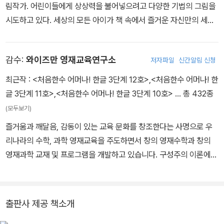
림작가. 어린이들에게 상상력을 불어넣으려고 다양한 기법의 그림을
시도하고 있다. 세상의 모든 아이가 책 속에서 즐거운 자신만의 세계
를 찾아가며 꿈을 펼치길 바란다. 그린 책으로는 『악플 전쟁』, 『몹시
도 수상쩍다 1~6』, 『시계 속으로 들어간 아이들』, 『벌레 구멍 속으
감수:
와이즈만 영재교육연구소
저자파일
신간알림 신청
로』, 『아기 까치의 우산』 등이 있다.
최근작 :
<처음한수 어머나! 한글 3단계 12호>
,
<처음한수 어머나! 한
글 3단계 11호>
,
<처음한수 어머나! 한글 3단계 10호>
… 총 432종
(모두보기)
즐거움과 깨달음, 감동이 있는 교육 문화를 창조한다는 사명으로 우
리나라의 수학, 과학 영재교육을 주도하면서 창의 영재수학과 창의
영재과학 교재 및 프로그램을 개발하고 있습니다. 구성주의 이론에
입각한 교수학습 이론과 창의성 이론 및 선진 교육 이론 연구 등에도
전념하고 있습니다. 국내 최초의 사설 영재교육 기관인 와이즈만 영
재교육에 교육 콘텐츠를 제공하고 교사 교육을 담당하고 있습니다.
출판사 제공 책소개