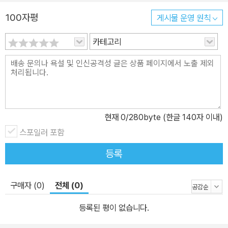
사실을 알게 됩니다. 그런데 별난 호기심이 많은 아로에게 말 못할 고
민이 생깁니다. 우연히 만난 곤충 소녀 연두에게 애틋한 감정을 느끼
100자평
게시물 운영 원칙
게 되지만, 몰래 키워온 애벌레가 나비로 탈바꿈을 하는 순간 연두도
카테고리
함께 사라져버린 것입니다. 과연 연두에게 무슨 일이 일어난 것일까
요? ≪몹시도 수상쩍은 과학교실≫ 3권에서는 초등 과정에서 알아야
하는 곤충에 대한 모든 것을 재미있는 이야기 안에서 자연스럽게 배
울 수 있도록 했습니다. ‘과학동화’를 읽으면 자연스럽게 과학적 사고
과정을 길러 준다! 우리가 사는 세계는 끊임없이 변화하고 있습니다.
과학적인 결과도 예외일 수 없습니다. 현재 상식인 과학적인 법칙도
현재
0
/280byte (한글 140자 이내)
어느 순간에 부정될 수 있습니다. 그러므로 완전한 결과로 인정되는
스포일러 포함
과학적인 사실만을 외우는 결과론적이고 지식 중심적인 과학 교육은
등록
의미가 없습니다. 그보다는 과학적인 사실에 도달하는 과정에 초점을
두고, 통합적으로 생각하는 태도를 기르는 게 중요합니다. 이런 면에
서 과학동화는 과학적인 사고 과정을 키울 수 있는 좋은 형식입니다.
구매자 (0)
전체 (0)
좋은 과학동화는 어린이에게 밝고 긍정적인 태도를 길러 주고 힘을
등록된 평이 없습니다.
줄 뿐만 아니라, 과학적 사고의 과정을 발견해 나갈 수 있게 합니다.