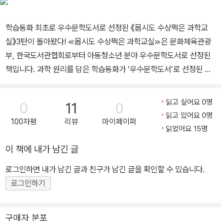
학습동화 최초로 우수문학도서로 선정된 《몹시도 수상쩍은 과학교
실》3탄이 돌아왔다! ≪몹시도 수상쩍은 과학교실≫은 문화체육관광
부, 한국도서관협회로부터 아동청소년 분야 우수문학도서로 선정된
책입니다. 과학 원리를 담은 학습동화가 ‘우수문학도서’로 선정된 것
은 매우 이례적인 일입니다. 쿠키나 젤리를 먹고 액체가 되기도 하고
고체가 되기도 하고, 아기나 노인이 되어 보기도 하는 독특한 설정이
읽고 싶어요 0명
0
11
0
아이들의 상상력을 자극하여 과학적 호기심을 채워 줄 뿐만아니라 문
읽고 있어요 0명
100자평
리뷰
마이페이퍼
학적으로도 완성도 높은 동화책으로 평가받은 것입니다. 1권은 아로
읽었어요 15명
네 옆집으로 수상한 분위기를 풍기는 공부균 선생님이 이사를 오면서
이 책에 내가 남긴 글
시작됩니다. 선생님이 차린 과학교실에서 유일한 제자 아로와 그런
아로를 따라다니는 건우, 까칠한 매력이 있는 공부균 선생님의 딸 혜
로그인하면 내가 남긴 글과 친구가 남긴 글을 확인할 수 있습니다.
리, 사자만한 고양이 에디슨... 이들은 기상천외한 과학 실험을 통해
로그인하기
흥미로운 과학적 발견을 해 나갑니다. 과학이 지루하기만 했던 아로
와 건우는 공부균 선생님의 수상쩍은 과학교실에서 다양한 경험을 통
구매자 분포