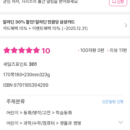
관심 저자, 시리즈의 출간 알림을 받아보세요
신청
알라딘 30% 할인! 알라딘 만권당 삼성카드
카드혜택 15% + 이벤트혜택 15% (~2025.12.31)
10
100자평 0편
리뷰 11편
세일즈포인트
301
170쪽
180*230mm
323g
ISBN 9791185394299
주제분류
신간알림 신청
어린이
>
동화/명작/고전
>
학습동화
어린이
>
과학/수학/컴퓨터
>
생물과 생명