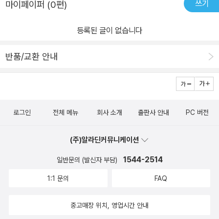
쓰기
마이페이퍼 (0편)
사람이 안 찾으면 자연은 늘 아름답다> 이 문구가 참 오래 남더라구
아이들에 맞서 애벌레 한 마리를 구합니다. 그리고는 과학 교실에 몰
요 사람이란 존재가 어쩜 자연파괴의 가장 주범이 아닌가하구요아로
래 숨겨 놓고 하루하루 커 가는 애벌레를 키우면서 아로는 기묘한 곤
등록된 글이 없습니다
가 연두와 함께 만났던 하얀꽃잎같은 상제나비의 모습 그 공간을 지
충의 세계에 빠져듭니다. ​어느날 아로는 자신의 모습이 징그러운 파
켜주고 싶은 마음이 어른들에게도 전달되었길 함께 바라게 됩니다 상
리로 변해버린 것을 보고 깜짝 놀라고, 자꾸만 비굴하게 손을 비벼대
반품/교환 안내
생의 개발 과학발전이 이뤄져야할 이유까지 생각해보며 곤충이 없다
고, 음식마다 퉤퉤 침을 뱉어댑니다. 왜 그랬을까요? 공부균 선생님
면 사람 역시 멸종될 수 밖에 없다란것 우리가 이젠 지켜야할 소중한
이만든 곤충 자동 변신 장치에 몰래 들어갔다가 파리가 되어버린 것
것들에 눈을 돌려야할때란걸...소중한 메세지까지 담아낸 몹시도 수
이랍니다. 아로의 친구인 건우와 혜리도 직접 여러 가지 곤충이 되어
상쩍은 과학교실 그 세번째 이야기였답니다 앗 그런데 새로오신 공
보면서 곤충마다 생김새가 다르고, 어른벌레가 되어가는 과정에 완전
로그인
전체 메뉴
회사 소개
출판사 안내
PC 버전
부왕 교장선생님 너무 수상한데 ..6개의 우주로 향하는 엘리베이터의
탈바꿈과 불완전 탈바꿈이 있다는 사실을 깨닫게 됩니다. 또한 비록
비밀도 궁금하고 왠지 그 다음을 예고하는 ㅋㅋ 짜릿함까지~!!앗 작
몸집은 작은 곤충들이지만, 사람과 영향을 주고받는 관계로 익충도
(주)알라딘커뮤니케이션
가님 그다음 주제는 뭔가요??? ㅋ 역시 푹빠져 재미있게 탐독하고
있고, 해충도 있음을 알게되지요. ​나비의 한살이 그림을 통해서 완전
바로 인상적인 장면을 그려보는 아이였어요 요즘 스케치하는게 좋은
1544-2514
탈바꿈의 개념을 확실하게 알려줍니다. 이 부분은 완전 탈바꿈과 불
일반문의 (발신자 부담)
지 마치 우렁각시를 연상시켰다나요 ㅎㅎ 애벌레가 왠지 누군가를 닮
완전 탈바꿈을 완전하게 이해할 수 있게 그림으로 자세하게 설명해
1:1 문의
FAQ
기도 했는데...(애벌레, 연두 상제나비 연관성을 책속에서 확인하시길
놓아서 과학적 개념을 이해하기 쉬웠답니다. ​특히 올해 초등학교 3학
~!!)과학교실이 깨끗해진 이유가 요친구였다는데 ~!! 성숙해지는 아
년이 되는 채성군은 학교에서 과학을 배울텐데, 미리 이 부분을 그림
중고매장 위치, 영업시간 안내
로의 모습도 왠지 듬직했던 시간 우리 아이들의 생각도 한뼘자라나겠
으로 보면서 이해하니 좋아하더라구요. 책에는 '곤충의 한살이'로 배