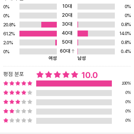
해 과학 공부에 흥미를 갖게 됩니다. 개성 넘치는 주인공들과 기발한
10대
0%
0%
과학교실 안에서의 실험 이야기는 어린이는 물론이고 학부모의 관심
20대
0%
0%
도 폭발적이었습니다. 이런 독자들의 기대에 부응하기 위해 ‘날씨’를
30대
0.8%
20.8%
주제로 한 2권이 출간되었고, 이번 3권에서는 말썽꾸러기 아로가 지
40대
구상의 천재인 곤충들에 대해 배우면서 ‘진짜’ 어른이 되는 것이 무엇
14.0%
61.2%
인지 깨달아 가는 과정을 담았습니다. 직접 곤충이 되어 세상 모든 곤
50대
0.8%
2.0%
충들에 대해 샅샅이 파헤친다 온 세상이 초록으로 물든 여름날, 아로
60대
0.4%
0%
여성
남성
는 벌레는 무조건 죽여야 된다는 아이들에 맞서 애벌레 한 마리를 구
합니다. 그리고는 과학교실에 몰래 숨겨 놓습니다. 하루하루 커 가는
10.0
평점 분포
애벌레를 키우면서 아로는 기묘한 곤충의 세계에 눈을 뜹니다. 어느
날 아로는 자신의 모습이 징그러운 파리로 변해버린 것을 보고 깜짝
100%
놀랍니다. 그러지 않으려 해도 아로는 자꾸만 비굴하게 손을 비벼대
0%
고, 음식마다 퉤퉤 침을 뱉어댑니다. 공부균 선생님의 ‘곤충 자동 변신
0%
장치’에 몰래 들어갔다가 파리가 되어버린 것입니다. 아로, 건우, 혜리
0%
는 직접 여러 가지 곤충이 되어 보면서 곤충마다 생김새가 다르고 어
0%
른벌레가 되어가는 과정에도 완전 탈바꿈과 불완전 탈바꿈이 있다는