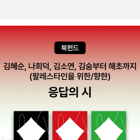
죠^^ 단지 과학적 이야기로만 그치지 않고 아이들의 생각과 성장의
추흰나비의 완전 탈바꿈이 등장하므로 이 부분과 연계해서 이해하는
의미 그리고 멸종과 보호란 환경적 의미까지 담아낸 요리 재미있게
데 훨씬 수월해보였어요. 또한 불완전탈바꿈은 번데기 과정을 거치지
표현한 작가의 상상력에 풍덩 빠져들며~!그래서 서지원 작가님 책은
않고, 여러차례 허물만 벗고 어른 벌레가 되는 곤충으로서 대표적으
괜시리 더 찾아보게 되네요 ㅎㅎ
로 잠자리, 사마귀, 메뚜기 등이 있다는 사실도 흥미로웠답니다. ​ 또
한 이 책의 말미에 등장하는 '우리나라 멸종 곤충 1급'에 대한 설명이
인상적이었습니다. ​모두 4종이 있는데, 제주도 한라산에 사는 산굴
뚝나비, 수염풍뎅이, 장수하늘소, 상제나비라고하네요. 장수하늘소는
대륙이동설의 증거가 되고, 산굴뚝나비는 육지와 제주가 이어져 있
었다는 증거가되어 천연기념물로 지정되어있답니다. 이러한 멸종위
기 곤충들을 우리 인간들이 잘 보호해야겠다는 생각이 들더라구요.
평소에 동물학자가되겠다는 꿈을 지닌 초등 2학년 아들은 이 책을 참
재미나게 읽었답니다. 특히 자신이 좋아하는 곤충이 주제라서 특별히
더 좋아했던 책이었습니다. 그래서 책을 읽고 상제나비가 멸종위기
곤충으로 지정된게 안타깝다면서 그 마음을 그림으로 표현했네요. ​
초등 4학년 딸 아이는 이 책을 읽고 곤충이 모든것을 마인드 맵으로
정리했습니다. 3학년과 4학년 과학 시간에 배운 곤충에 관한 모든