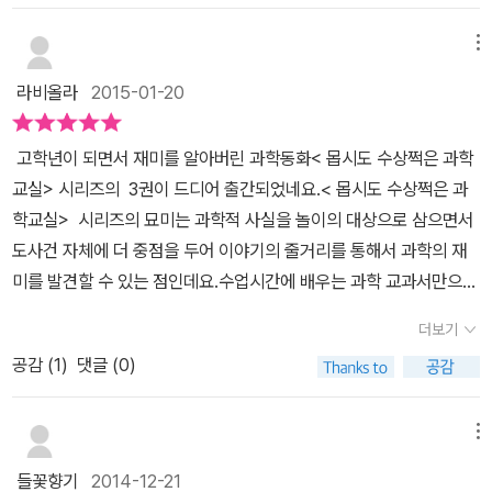
는 일뿐만 아니라 한번쯤 일어났으면 하는 기대들을 사건으로 만들어
과학교실은 언제나 수상쩍게만 보이는데요.유일한 학원생인 아로와
내고, 동시대 어린이들의 고민과 생각을 가진 등장인물들이 등장합니
그의 친구 건우는 선생님이 안계시는 틈을 타책상서랍속에서 곤충그
메뉴
다. 그래서 어린이들이 독서에 흠뻑 빠질 수 있게 만들었습니다. 과학
림이 그려진 빵을 꺼내 먹는데갑자기 머리에서 더듬이가 나오고, 가
라비올라
2015-01-20
동화 시리즈는 어린이들의 호기심과 관찰력을 키워 주고 사고력, 통
슴에 털이 돋고, 등에서는 날개가 생기는 등몸에 변화가 나타나고 주
찰력, 문제해결력을 형성시켜 줌으로써 과학적 사고의 기초를 마련해
변이 숲속으로 바뀌는 희한한 상황이 벌어지네요.곤충으로 변신하는
줄 것입니다.
고학년이 되면서 재미를 알아버린 과학동화< 몹시도 수상쩍은 과학
곤충빵을 먹은것이지요.그밖에도 곤충 자동 변신장치가 있어서 주인
교실> 시리즈의 3권이 드디어 출간되었네요.< 몹시도 수상쩍은 과
공들이 곤충으로 변신해가며곤충의 특징을 설명해주니 흥미진진하
학교실> 시리즈의 묘미는 과학적 사실을 놀이의 대상으로 삼으면서
고, 곤충에 관한 지식이 머리속에 쏙쏙 들어오는 느낌이네요.곤충하
도사건 자체에 더 중점을 두어 이야기의 줄거리를 통해서 과학의 재
면 더럽고 피해야하고,심지어 죽여야한다는 고정관념을 가진 친구들
미를 발견할 수 있는 점인데요.수업시간에 배우는 과학 교과서만으로
도 많을텐데해충은 전체 곤충의 5%밖에 안된다고해요.대부분의 곤
는 이해가 어려웠던 개념과 원리를 이야기 형식으로 읽음으로써 꼭
충이 지구의 생태계를 유지하는 아주 중요한 생명인데도사람에 의해
더보기
이 책에서 과학적 지식을 찾아야겠다기보다는 자연스럽게 내가 몰랐
많은 종들이 멸종되어 가고 있다고하니 안타까운 마음이 드네요. 책
공감 (
1
)
댓글 (0)
던 과학의 신비를 발견할 수 있어서 더욱 재미있는 시리즈죠.1권부터
을 통해 곤충의 습성에 대해서도 배우고,나아가 생명과 자연의 소중
읽으면 아로와 공부균 선생님의 만남과 주변인물들에 대해 좀 더 자
함에 대해서도 생각해볼수 있어요.
세히 알 수 있지만.각 권별로 주제가 있기 때문에 자신이 관심이 있는
메뉴
부분부터 봐도 충분히 재미를 느낄 수 있을 것 같아요.이 시리즈를 모
들꽃향기
2014-12-21