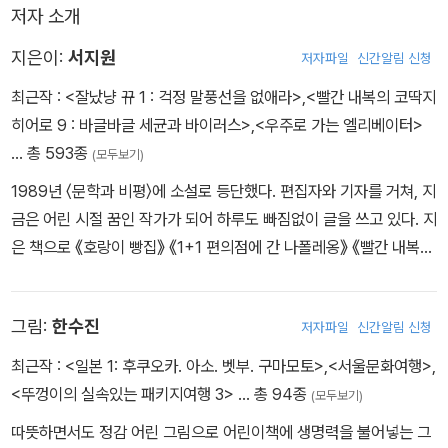
저자 소개
지은이:
서지원
저자파일
신간알림 신청
최근작 :
<잘났냥 뀨 1 : 걱정 말풍선을 없애라>
,
<빨간 내복의 코딱지
히어로 9 : 바글바글 세균과 바이러스>
,
<우주로 가는 엘리베이터>
… 총 593종
(모두보기)
1989년 〈문학과 비평〉에 소설로 등단했다. 편집자와 기자를 거쳐, 지
금은 어린 시절 꿈인 작가가 되어 하루도 빠짐없이 글을 쓰고 있다. 지
은 책으로 《호랑이 빵집》 《1+1 편의점에 간 나폴레옹》 《빨간 내복의
초능력자》 《훈민정음 구출 작전》 외 다수가 있다. 또한 초등 수학 교
과서(1~6학년)를 집필했으며, 국어 교과서(4학년)에 〈피부색이 달
그림:
한수진
저자파일
신간알림 신청
라도 우리는 친구〉, 도덕 교과서(6학년)에 〈욕심과 유혹을 이기는 힘
절제〉가 수록되어 있다.
최근작 :
<일본 1: 후쿠오카. 아소. 벳부. 구마모토>
,
<서울문화여행>
,
<뚜껑이의 실속있는 패키지여행 3>
… 총 94종
(모두보기)
따뜻하면서도 정감 어린 그림으로 어린이책에 생명력을 불어넣는 그