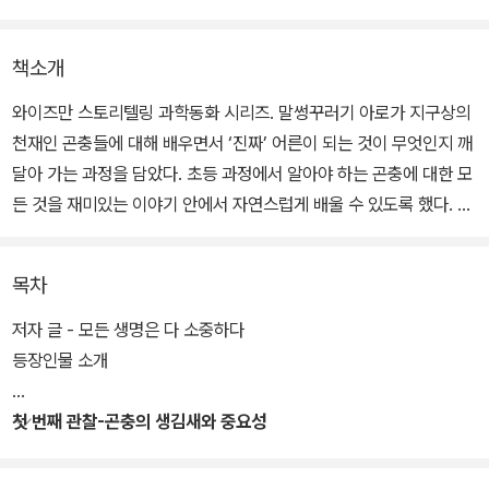
책소개
와이즈만 스토리텔링 과학동화 시리즈. 말썽꾸러기 아로가 지구상의
천재인 곤충들에 대해 배우면서 ‘진짜’ 어른이 되는 것이 무엇인지 깨
달아 가는 과정을 담았다. 초등 과정에서 알아야 하는 곤충에 대한 모
든 것을 재미있는 이야기 안에서 자연스럽게 배울 수 있도록 했다. 이
야기를 통해 어린이들의 호기심과 관찰력을 키워 주고 사고력, 통찰
력, 문제해결력을 형성시켜 줌으로써 과학적 사고의 기초를 마련해
목차
준다.
저자 글 - 모든 생명은 다 소중하다
온 세상이 초록으로 물든 여름날, 아로는 벌레는 무조건 죽여야 된다
등장인물 소개
는 아이들에 맞서 애벌레 한 마리를 구한다. 그리고는 과학교실에 몰
래 숨겨 놓는다. 하루하루 커 가는 애벌레를 키우면서 아로는 기묘한
첫 번째 관찰-곤충의 생김새와 중요성
곤충의 세계에 눈을 뜬다. 그러던 어느날 아로는 자신의 모습이 징그
러운 파리로 변해버린 것을 보고 깜짝 놀라는데….