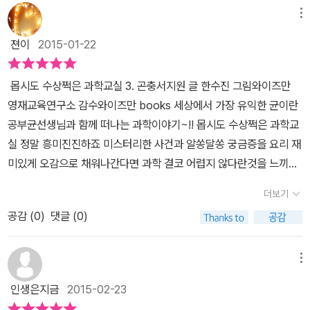
산 것은 바로 곤충이란다. 대략 3억5천만년정도 된다는데, 그래서 지
쳐먹어야 겠어요.곤충이 없으면 사람도 살 수 없음을깨달았으니 말예
실>은 지금까지 3권 나왔어요. 과학동화인 만큼 스토리가 쭉 이어지
메뉴
구의 주인이 사람이 아닌 곤충이라는 말이 나왔나보다. ​' 공룡이나 다
요. 아이들의 위험한 손에서 구해낸 그 애벌레가멸종위기종으로 보호
지만 순서 상관없이 주제별로 읽어도 스토리상 어색함은 없었습니다.
른 생물들은 지구의 환경이 변했을 때 적응하지 못해서 멸종을 했지.
젼이
2015-01-22
받고 있는 나비 가운데하나였다는 사실은 내가 하찮게 여기는그 누군
주 등장인물은 같고요, 거기에 주제별로 추가 인물 등장하는 식이에
하지만 곤충들은 지구의 환경에 맞춰서 자신들도 변해 왔단다. 그래
가도 귀한 존재일 수 있음을 생각케 하는대목이었어요.하늘을 수놓은
요. 1편 동물, 2편 날씨, 3편 곤충, 앞으로 나올 책은 어떤 주제일지 기
서 지금까지 살아남은거야. 아마 오랜 세월이 흐른 후 인간이 멸종하
몹시도 수상쩍은 과학교실 3. 곤충서지원 글 한수진 그림와이즈만
이 아름다운 나비들을 보며설레이는 이유이기도 하구요.그나저나 황
대됩니다. <몹시도 수상쩍은 과학교실 곤충> 편은 초등 3학년 과
더라도 곤충은 살아남을거야. 그만큼 곤충은 생존력이 강해 ' 본문 4
영재교육연구소 감수와이즈만 books 세상에서 가장 유익한 균이란
금 엘리베이터를 가진 공부왕 교장선생님의 진짜 정체는 무엇인지 궁
학 시간에 배운 곤충 이야기가 잘 들어있더라고요. 곤충의 생김새, 생
0Page 내용 중 - ​환경에 맞추어 자신들도 변하여 살아남는다는거...
공부균선생님과 함께 떠나는 과학이야기~!! 몹시도 수상쩍은 과학교
금하네요. 몹시도 수상쩍은 과학교실은 학습동화 최초로문화체육관
존법, 한살이를 소개합니다. 그저 하찮게 보이는 곤충. 하지만 곤충은
뭔가 연구를 하면 새로운 발명품도 나올듯 싶은 생각이 든다. ​정리를
실 정말 흥미진진하죠 미스터리한 사건과 알쏭달쏭 궁금증을 요리 재
광부, 한국도서관협회로부터아동청소년 분야 우수문학도서로 선정된
공룡보다도 훨씬 오래전부터 살아왔지요. 지구의 환경에 맞춰 변해
하자면 곤충이 지구에서 오래 살아남은 이유는1. 작아서 - 적게 먹고
미있게 오감으로 채워나간다면 과학 결코 어렵지 않다란것을 느끼는
책이기도 하대요.독특하고 통통튀는 아이디어와 상상력이볼때마다
온 곤충의 생존력은 상상을 초월합니다. 처음에는 원래 거대 곤충이
눈에 잘 안띄고 숨을수 있다2. 날개가 있다 - 자유롭게 날아다니면서
교실~!! 과학교실 유일한 수강생 아로가 이번엔 어떤 주제로 흥미진
감탄을 하게 하는 책이라아이들의 호기심을 자극하기에도 충분하답
었다지요. 그러다 환경에 맞춰 작아진 셈이지요. 지구 전체동물의 7
더보기
먹이를 찾을 수 있고, 재빨리 도망갈 수 있다. 3. 껍질이 단단하다 - 곤
진 모험을 떠날지 늘 궁금한 시리즈~!! 앗 바로바로 곤충이라죠^^ 곤
니다.바라건데 공부균 선생님 같은 분이책속이 아닌 실제로도 나타나
5%나 차지하는 곤충. 지구에 있는 식물을 다 합친 것보다도 많다네
충은 뼈가 없지만 단단한 껍질이 뼈역할을 하여 몸을 보호해주고 뜨
공감 (
0
)
댓글 (0)
충이란 주제는 아들이 어릴적부터 너무 좋아하던 분야인지라 너무 좋
길....그럼 대박 대박 대박 사건일텐데 말예요.아직 몹시도 수상쩍은
요. 쉽게 표현하면 곤충은 사람 1명당 2억 마리 정도랍니다!!! 숫자만
거운곳이나 차가운 곳에서도 견딘다.4. 탈바꿈을 한다 - 탈바꿈을 하
아하더라구요 호기심가득한 아로의 모습은 아마 우리 아이들이 배워
과학교실 안 읽어보셨다구요?무엇을 상상하든 상상이상일거예요.
따지면 지구의 주인은 인간이란 말은 쏙 들어가버리겠는걸요. 우리
면 주변 환경에 맞추어 잘 살수 있다. 탈바꿈... 곤충이 오랫동안 지구
야할 모습인거같아요 궁금해서 여지없이 사고를 치지만 그안에서 스
메뉴
아이가 예전에 곤충에게도 심장이 있느냐고 물어보던데 순간 엇?! 헷
에 생존할 수 있었던 비결은 바로자연 환경에 맞춰 자신의 모습을 변
스로 배우고 깨우치는 모습~!!ㅋ 그래서 그런가요 전 왜 이리 아로가
갈리더라고요. 사마귀, 메뚜기 등을 곧잘 잡아오던 아이여서 도대체
인생은지금
2015-02-23
화 시키며 사는 생존방법이란다. 탈바꿈에는 완전탈바꿈과 불완전
좋은지 모르겠어요^^ 아들도 아로팬이죠 ㅎㅎ 아니 공부균 선생님 팬
심장은 어디쯤 있는 것일까, 아니 얘들도 애초에 심장이란 게 있나?