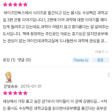
르는 친구들을 위해 잠깐 소개를 하자면~아로네 옆집으로 수상한 분
위기의 공부균 선생님과 선생님의 딸 혜리가 이사를 오면서아로와의
와이즈만북스에서 시리즈로 출간되고 있는 몹시도 수상쩍은 과학교
인연이 시작됩니다.공부균 선생님의 과학교실에서 하는 과학실험을
실 3편 곤충 이야기입니다.1, 2편에 이어 과학에 대한 이야기를 재미
통해 과학을 싫어하던 아로와 친구 건우는 과학에 관심과 흥미를 갖
있게 들려주고 있는데요.과학이 어렵지 않고 흥미롭다는 걸 알려주는
게 되죠.과학교실에는 남다른 비밀이 숨겨져 있는데요.과학교실 안에
도서입니다. 책에 등장하는 주인공인 아로는 호기심은 많지만공부에
있는 엘리베이터를 조작하면 색다른 세계로 이동 할 수 있답니다.2권
는 관심이 없는 아이인데과학교실에 드나들면서 과학에 관심을 갖게
부터는 하나의 주제에 대해 깊이 다뤄보는데요.2권의 날씨에 이어 3
되고호기심 많은 아로는 과학의 세계에 풍덩 빠지게 된답니다.'몹시도
권은 곤충에 관한 이야기를 만나볼 수 있네요.친구들이 죽이려하는
더보기
수상쩍은 과학교실 3편은 곤충에 대한 이야기입니다.흔히 곤충하면
애벌레를 구한 아로는 공부균 선생님의 과학교실 복숭아 나무 밑에
공감 (
1
)
댓글 (0)
징그럽다는 생각을 먼저 하게 되는데요.사실~ 곤충은 사람이 살기 위
애벌레를 몰래 숨겨놓고 키워요.애벌레를 보기 위해 과학교실로 들어
해서 꼭 필요해요.우리는 곤충이 해롭다는 생각을 하게 되는데,실제
온 아로와 건우는 과학교실에 있는 빵을 먹자곤충으로 변하고 마네
로 해로운 것들은 전체의 5%라고 해요. 초등학교 3학년쯤 되면 곤
메뉴
요.각 권에서 여러번의 변신과정을 본 터라 이젠 아로가 곤충으로 변
충에 대해서 배우게 되는데요.가장 많이 나오는 문제가 거미가 곤충
하는 것도 새롭지 않네요^^곤충이 천재라는 말이 믿어지시나요?이
은빛송송
2015-01-31
인지 아닌지를요.이 책에서는 곤충의 특징과 벌레와 다르다는 걸 알
책을 보면 왜 곤충이 천재라고 하는지 그 이유를 알 수 있답니다.직접
려주며말썽꾸러기 아로가 탈바꿈하는 모습도 볼 수 있어요. 곤충은
곤충이 되어 세상 모든 곤충들에 대해 샅샅히 파헤쳐볼까요?지구에
세상에서 가장 옮고 싶은 균?우리 아이들이 이 균에 감염되길...ㅋ저
지구에 인간이 살기 시작하던 때보다 훨씬 오래전부터 살아왔어요.공
인간이 살기 시작하던 때보다 훨씬 오래전부터 사라온 곤충들은지구
는 몹시도 수상쩍은 과학교실을 읽으면서공부병을 옮긴다는 공부균
룡이 살던 2억 년 전보다 훨씬 오래 전인 3억 5천만 년 전부터 살았다