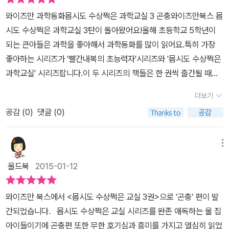
탈바꿈으로 나눌수 있는데완전 탈바꿈은 알,애벌레, 번데기, 성충의
인가요??'엄마 만약에 가능하면 저도 몹시도 수상쩍은 과학교실에서
싶더라고요. 마침 곤충의 생김새를 통해 각 기관이 어디에 붙어있는
와이즈만 과학동화몹시도 수상쩍은 과학교실 3 곤충와이즈만북스 몹
4가지 과정을 거치는 반면불완전 탈바꿈은 번데기 과정을 거치지 않
배우고 싶어요 ㅋㅋ'엉뚱사건가득한 공간에서 이번엔 마치 세탁기를
지 한눈에 알 수 있게 해둬서 도움됐습니다. 저도 몰랐던 지식정보가
시도 수상쩍은 과학교실 3탄이 돌아왔어요!올해 초등학교 5학년이
는다고 한다. ​완전탈바꿈을 하는 곤충은 개미, 나비, 풍뎅이, 하늘소,
연상시키는 곤충자동변신장치에 쏘옥 들어가보고 싶어진다나
가득했어요. 진딧물의 생태는 알고 깜짝 놀랐네요. 새끼 속에 새끼가
되는 큰아들은 과학을 좋아해서 과학동화를 많이 읽어요.특히 가장
벌같은 곤충들이고불완전탈바꿈을 하는 곤충은 사슴벌레, 메뚜기, 베
요??? 인간은 그러고보면 참 이기적이예요 먹이사슬의 최상위란 이
들어있다니~ 놀라운 곤충의 세계입니다. 『 사람들은 자신들의 기준
좋아하는 시리즈가 '빨간내복의 초능력자'시리즈와 '몹시도 수상쩍은
짱이, 매미, 귀뚜라미와 같은 곤충들이 있다고 한다. 공부균선생님
유만으로 모든 생물들을 군림(?) 또는 지배하려는 욕구가 있는지 반
으로 곤충의 생김새를 판단하니까 징그러운 거야. 만약 사람이 곤충
과학교실' 시리즈랍니다.이 두 시리즈의 책들은 한 권씩 출간될 때마
의 과학교실에서 직접 곤충이 되어 눈높이를 맞추어 경험을 한다는
성하는 시간을 가지게 되는데요 생명의 소중함 특히나 왠지 생김새가
처럼 생겼다면 곤충을 징그럽다고 할까? 』 - p90왜 우리는 곤충을
다 아들의 폭발적인 사랑을 받았어요.몹시도 수상쩍은 과학교실 1권
거... 아이들의 상상력에 날개를 달아주는 신기한 과학교실임은 분명
징그럽고 벌레란 느낌으로 천대받고 쉽게 생명을 빼앗기는 곤충들의
더보기
보면 죽이려고 하는 걸까요. 해충은 전체 곤충의 5%에 불과하다 해
이 처음 출간되었던 2012년부터..지금까지.꾸준히 사랑받고 있어서
하다. ​바퀴벌레, 모기, 파리, 개미, 노린재처럼 사람들에게 해를 끼치
모습은 정말 쉽게 주변에서 느끼고 경험했을꺼란 생각을 해요 개미가
요. 곤충이 지구에서 사라진다면 정말 인간은 행복해질까요 하고 묻
공감 (
0
)
댓글 (0)
심심하면 꺼내 읽는 책이 되었네요.이번 3권은 '곤충'이라는 주제를
는 곤충을 해충이라고 하는데해충은 전체 곤충의 5%에 불과하단다.
기어가는게 싫어 무심코 밟은 경험?? 때로는 그냥 나를 먼저 공격할
습니다. 곤충과 벌레의 차이를 알려주며, 벌레라는 단어 대신 '작은 생
담고 있어요.어떤 재미있고 흥미로운 과학실험과 모험이 펼쳐질지..
그 5%의 해충이 곤충의 전부인냥 그냥 싫었던 곤충들... 작고 많아서
까?? 먼저 공격해서 죽이는경우 관찰하고 싶은 마음에 잠자리 날개
물'이라는 단어를 쓰길 권유하기도 해요. 곤충의 다양한 역할을 보면
책을 손에 든 순간부터 아들의 얼굴에는 미소가 가득이었어요. 주인
그 소중함을 모르고 살아왔는지도 모르겠다. 지구의 생태계를 유지하
메뉴
를 뚝 다같은 생명인데 무심코 한 행동들 돌이켜보는 사건이 발생하
서 지구의 청소부라는 별명을 붙여줘도 되겠더라고요. 곤충이 없었다
공 아로네 옆 집에는 몹시도 수상쩍은 과학교실이 있어요.그 과학교
는 아주 중요한 생명... ​사람들로 인하여 ​​점점 멸종되어 가는 곤충들이
게 되는데요 친구들이 애벌레 한마리를 괴롭히고 있었어요 석수를
올드북
2015-01-12
면 이 지구는 시쳇더미가 되었을 거라네요. 나비는 100개의 알을 낳
실은 공부균 선생님이 이끌어 가시고 선생님의 딸인 까칠한 혜리도
많다는데, 조금만 관심을 가지고, 조금만 지켜주었으면 하는 바램... ​
중심으로 돌맹이로 애벌레 맞추기 대회라...그걸 아로가 목격하게 되
으면 겨우 3개 정도밖에 살아남지 않는다 해요. 엄청난 시련을 이겨
과학교실에서 실험을 해요.아로는 아이들이 죽이려던 애벌레 한 마리
왠지 오늘밤 꿈속에서 아로와 같이 나도 곤충이 되어 그동안 내가 괴
죠 왠지 그 대회가 싫고 마음이 내키지 않은 아로는 친구들로부터 애
와이즈만 북스에서 <몹시도 수상쩍은 교실 3권>으로 '곤충' 편이 발
내고 꿈을 이룬 나비가 이제는 대단하게 여겨집니다. 스토리를 통해
를 구해와서 선생님과 혜리 몰래 과학교실에 두었어요.엄마가 기르던
롭혔던 하찮은 존재들에게 공격당할것 같은 상상...잘할께...잘할께...
벌레를 구하기위한 기지를 발휘하게 되죠 바로 '난 벌레 먹는걸 좋아
간되었습니다. 몹시도 수상쩍은 교실 시리즈를 완존 애독하는 울 집
곤충의 다양한 이야기를 재밌게 알려주는데, 독자가 곤충이 된 것 마
식물이 진딧물 때문에 다 죽게 생겼다며 걱정하시자,아로는 선생님께
앞으로 작은 것 하나에도 소홀해 하지 말아야 겠다는 생각이 든다. 인
해 ㅎㅎ '하하 그렇게 벌레모양 젤리와 은근 바꿔 꿀떡연기를 하고 데
아이들이기에 곤충편 또한 무한 호기심과 흥미를 가지고 열심히 읽었
냥 마음을 사로잡는 아름다운 스토리였어요. 책 속 나비인 연두가 말