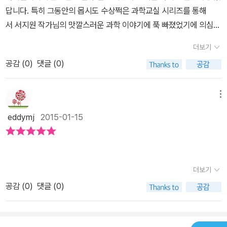
여쭤 보기 위해 과학교실로 갔지만 아무도 없었고, 애벌레도 보이지
간보다 더 오래 살아남아 지구를 끝까지 지켜줄 곤충들이니 말이다.
려온 애벌레는 소중히 아로의 손길속에서 수상쩍은 과학교실텃밭에
답니다. 특히 그동안의 몹시도 수상쩍은 과학교실 시리즈를 통해
한 '사람들만 안 찾으면 자연은 늘 아름답다.' 라는 문장이 가슴에 남
않았어요.마침 따라온 친구 건우와 함께 둘은 선생님의 서랍안을 보
서 비밀리에 자라게 된다죠^^ 특급작전처럼 ㅎ 진행되는 아슬아슬함
서 서지원 작가님의 맛깔스러운 과학 이야기에 푹 빠졌었기에 의심
게 됩니다.
게 되고,서랍 안에 있는 둥근 빵을 둘이서 나눠먹게 되지요.둘은 곤충
그리고 우리가 잘 모르고 지나친 곤충들의 거대한 세상 곤충들이 천
의 여지없이 이 책을 좋아한답니다. 어렵다고만 느껴지는 과학을 재
으로 변해버리고 말았어요.지난번에 서랍에서 바람캡슐을 꺼내 먹고
더보기
재일 수 밖에 없는 이유를 오목조목 몸으로 배워나가는 과정과 세세
미난 스토리로 충분히 즐길 수 있음을 알려주는 과학동화이기때문이
풍선 인형처럼 부풀어 올라서 큰일날 뻔 했는데도,아로의 호기심은
한 곤충의 특징들을 배우는 시간들은 정말 흥미로웠어요 벌레와 곤충
공감 (
0
)
댓글 (0)
지요. 이 책의 중심 인물인 공부균 선생님의 과학교실에서 이번에
정말 못말리겠네요.어쨌든 이제 아로와 건우는 곤충으로 변해버렸는
의 구분(그건 다릿수에 있다죠 곤충은 다리가 6개랍니다) 공룡보다
는 곤충이야기 펼쳐집니다. 세균, 병균, 대장균은 나쁜 병을 옮기지만,
데 어쩜 좋을까요?곤충으로 변한 아로와 건우에게 무슨 일이 펼쳐질
더 오랜시간 지구의 주인이였던 곤충 무료 3억 5천만년이나 된다니
공부균 성생님은 공부병을 옮긴답니다. 우리 아이들도 이 책을 읽
메뉴
까요?놀라운 일을 당하게 된 아로 덕분에 책을 읽는 아이들은 아주
오우 거기다 예전엔 공룡이 거대했다는데....정말 와우~!!! 멸종하지
고 공부균 선생님이 전하는 공부병에 감염되기를 바라면서 이 세상
재미있어질 거예요.곤충으로 변해버린 아로는 공부균 선생님 덕분에
eddymj
2015-01-15
않고 생존해나가는 방식이 정말 신비롭기까지 하더라구요 완전탈바
가장 유익한 균을 만나봅니다. 공부균 선생님은 과학에 푹 빠진 아로
곤충의 세계에 대해 잘 알게 되고,물론 아로 덕분에 책을 읽는 아이들
꿈과 불완전탈바꿈과정...이 과정역시 아이들이 직접 곤충으로 변신
와 건우의 호기심을 끝없이 키워주고, 놀라운 과학의 세계를 경험하
도 곤충에 대한 지식을 전수받을 수 있어요.지구의 주인은 곤충이다?
하며 (참 이런 상상정말 재미있는거같아요 초파리가 되는 아로도 우
게 해 주는 진짜 선생님이랍니다. 그런데 책을 끝까지 읽어보면, 1등
곤충과 벌레는 어떻게 다를까요?곤충도 코가 있을까요?곤충들도 서
습고 ㅋㅋ 아들은 장수풍뎅이가 하고 싶어진다네요 ㅋ) 그리고 멸종
만 강요하는 공부왕 교장 선생님과는 무슨 관계인지 무척이나 궁금하
더보기
로 말을 할 수 있을까요?곤충은 왜 탈바꿈을 할까요?곤충에 대한 다
위기곤충들의 실상과 우리가 해야할일들... 또한 아로와 신비로운 연
기도하더라구요. 저 혼자 생각으로는 공부왕 교장 선생님과 부자지간
양한 호기심이 이야기를 통해서 저절로 해결됩니다.과학을 사랑하는
공감 (
0
)
댓글 (0)
두의 만남과 애벌레의 탈바꿈과 멸종위기종 상제나비의 비상하는 모
일 것 같은 느낌도 드는데 말입니다. 몹시도 수상쩍은 과학교실에
어린이들~ 아로와 함께 공부균 선생님의 과학교실로 함께 가 보아요.
습은~!!그 연관성을 찾아나가며 곤충들의 이야기를 귀기울여 들어보
서 사고뭉치 아로와 건우는 또 어떤 사건을 만나게 될까요? 온 세상
좀 수상쩍긴 하지만 그래서 더 흥미진진하답니다.
며 자연의 소중함까지 깨달아가는 소중한 시간이 되었던거 같아요 <
이 초록으로 물든 어느 여름날, 아로는 벌레는 무조건 죽여야 된다는