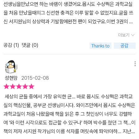
의 환경이 변할때마다 자신들도 변화하면서 지금까지 살아남았습니
선생님을만났으면 하는 바램이 생겼어요.몹시도 수상쩍은 과학교실
고 해요.그런데 공룡처럼 멸종하지 않고 지금까지 살 수 있었던 것은
다.아로와 혜리는 직접 곤충으로 변신해보면서 곤충마다 생김새도 다
을 처음 만났을때의그 신선한 충격은 이루 말할 수 없었지요.글을 쓰
공룡이나 다른 생물들은 지구의 환경이 변했을 때 적응하지 못 해서
르고완전 탈바꿈과 불완전 탈바꿈을 겪으면서 어른 벌레가 되어가는
신 서지원님의 상상력과 기발함에완전 팬이 되었구요.이번 3권의 소
멸종을 많이 했지만곤충들은 지구의 환경에 맞춰서 변해 왔기 때문에
과정도 깨닫게 되죠. 그리고 아로의 첫사랑 곤충소녀 연두~연두는
주제는 곤충이예요.곤충으로 무슨 할말이 있을까 싶었는데역시나 감
살아남은 거예요.오랜 세월이 흐른 후 인간이 멸종하더라도 살아남을
더보기
나비가 되어 훨훨 날아가버려요~초등 과정에서 알아야 하는 곤충에
동이 있는 결말이네요.글뿐 아니라 그림도 마구마구 상상력을 자극하
만큼 생존력이 강해요.사람은 만물의 영장이라고 하지만, 곤충은 사
대한 모든 것을 재미있는 이야기를 통해 알아볼 수 있는< 몹시도 수
공감 (
1
)
댓글 (0)
는...^^곤충과 벌레의 차이도 늘 헷갈리기 쉬운데이젠 헷갈리지 않을
람하고 비교할 수 없을 정도로 많아요.종류로 따지면, 곤충은 지구에
상쩍은 과학교실 > 은꿈속에서 한번쯤은 해보고 싶은 모험이야기를
것 같지요? 제3자의 눈으로 보는 곤충의 모습이 아니라직접 곤충이
사는 전체 동물의 75%나 차지하고,지구에 있는 식물을 다 합친 것보
통해 과학에 대한 호기심과 관찰력을 길러줍니다.무엇보다 별도의 핵
되어 경험하는 곤충의 모습에정말 실감나게 느낌이 다가오네요.곤충
메뉴
다 더 많아요.지구에 사는 곤충은 사람 1명당 2억 마리 정도 되어요.
심정리란이 없어서 아이들이 일반적인 동화책처럼 느끼기 때문에 더
이 되어 사물을 바라보게 되니곤충을 손으로 쉽게 잡지 못했던 이유
아로는 친구들이 애벌레를 죽이려고 하는 걸 구해주게 되고,엄마가
성현맘
2015-02-08
인기가 있는지도 몰라요.대부분의 과학동화는 줄거리 속에 과학원리
까지아하~하며 이해가 되구요. 좀 아니 많이 더러운 이야기지만파리
싫어하는 애벌레는 집으로 데려갈 수 없어과학교실에 두고 키우게 된
를 넣어넣고 마지막엔 정리하는 지식 페이지가 있잖아요.그런데 이
는 음식을 먹기전에 소화액을 토해내서음식을 분해시켜서 핥아먹는
답니다.그 과정을 통해 고치로 변한 애벌레의 모습을 보게 되고나비
세상의 균들 중에서 가장 유익한 균... 바로 몹시도 수상쩍은 과학교
책은 스토리텔링으로 자신들이 원하는 만큼 이야기를 꼼꼼하게 읽는
다는 이야기를 들으니파리가 음식에 앉지못하게 아니 접근도 못하게
로 변한 모습을 보게 되면서 탈바꿈에 대해서 배우게 되지요.공부 밖
실의 핵심인물, 공부균 선생님이시다. ​와이즈만에서 몹시도 수상쩍은
만큼 받아들일 수 있기 때문에마치 재미있는 동화책처럼 언제나 부담
해야겠어요.으~ 생각할수록 더럽네요. ㅜㅜ으~ 이모티콘도 더럽....
에 모르는 교장 선생님 때문에 과학을 외워야 하는데 알쏭달쏭 연두
과학교실이 처음 나왔을때 책을 읽은 후 그 첫인상이 너무도 강렬하
없이 꺼내서 읽어볼 수 있어서 더욱 잼있게 느끼는 것 같네요.왜 아이
ㅋ 예전같았으면 잎에 붙은 무당벌레도 그냥 벌레로 보였을텐데기하
소녀의 도움으로 곤충들의 생활에 대해서 많은 걸 알게 된답니다. 과
여 '와 이런 시각으로도 접근할 수 있구나' 하며 박수를 쳤던 그 책...​이
들이 이 시리즈를 기다리는지 아이들과 함께 읽어보시면 그 이유를
급수적으로 늘어나는 진딧물을 없애주는이로운 무당벌레 이야기를
학이란 아이들이 책으로 익히는 것이 아니라관찰과 실험을 통해서 자
책의 저자 서지원 작가님의 이름 석자를 머릿속에 똬악!아하... 지난번
알 수 있을 거예요.
듣고 난 후라 그런지빨간 무당벌레가 귀엽기까지 한것 같아요.진딧물
연스럽게 익혀나가는 것이 아닐까 싶어요.알쏭달쏭한 교장 선생님에