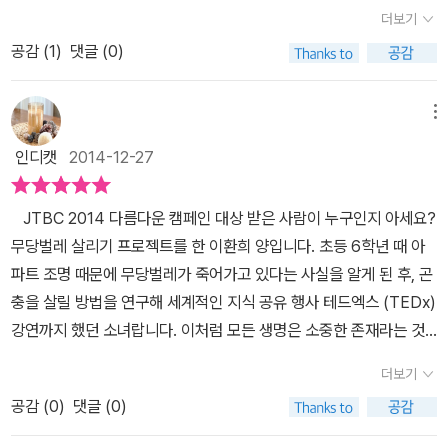
재미있게 읽었던 빨간내복의 초등력자도 이분의 작품이었구나... 한
없애려고 농약을 사용하게 된다면사람에게까지 피해를 주지만 이런
더보기
대한 이야기가이번 도서에서도 풀리지 않아서 궁금증을 더 유발한답
마디로 색깔이 있는 작가인듯 싶다. 책은 총 3가지의 관찰로 나뉘
천적을 이용하면사람에게도 피해가 없으니 이또한 자연의 신비로움
니다.교장실에는 출장 중이라는 푯말이 붙어있고교장실에 숨겨져 있
공감 (
1
)
댓글 (0)
는데, 첫번째는 곤충의 생김새와 중요성을 다루는 '이 세상에 나쁜 곤
이예요. 무당벌레의 종류가 참 다양한것도 알게되고해로운 곤충, 이
던 황금 엘리베이터가 날아가는 모습이 보이는데교장실의 궁금증은
충은 없어' 두번째 관찰은 곤충들의 생존법을 다루는 ' 아로의 첫사랑'
로운 곤충에 대해서도 알게 되었어요.이런 해로운 곤충은 차라리 없
다음 도서에서 풀릴지 모르겠어요.
세번째 관찰은 곤충의 한살이를 볼수 있는 '나비 숲 보호작전' 으로 구
메뉴
었으면 싶지만해로운 곤충은 전체의 5%정도밖에 되지 않는다고 해
성된다. ​이세상에 나쁜 곤충은 없어!그럴까? 어릴적 뒷산에 올라 놀
요.벌레만 보면 무조건 죽여야할 것 같은 마음이반성이 되기도 했어
인디캣
2014-12-27
다가 털이 숭숭 난 송충이를 보고 기겁을 했던 기억... 아... 제발 이세
요.아이들에게도 이런 마음이 생긴다면 생명의소중함도 배울 수 있는
상에 송충이가 없었으면 했던 기억이 난다. 그후로 10년, 20년, 30
기회가 되겠죠~ 벌레를 괴롭히는 친구들로부터 애벌레를 구해낸 아
JTBC 2014 다름다운 캠페인 대상 받은 사람이 누구인지 아세요?
년... 송충이를 본게 언제가 마지막인지 모르게 기억속에만 남게 된 벌
로는과학교실에 애벌레를 숨겨두고 애벌레를 키웁니다.하루하루 커
무당벌레 살리기 프로젝트를 한 이환희 양입니다. 초등 6학년 때 아
레... 책의 첫페이지를 읽으며 낯익은 벌레의 생김새를 보고 잠시 그때
가는 애벌레를 보며 곤충에 대해알게 되는 아로~아로와 함께 책을 보
파트 조명 때문에 무당벌레가 죽어가고 있다는 사실을 알게 된 후, 곤
의 생각이 났다. ​흐미.. 생각만 해도 막 몸이 근질근질... 머리가 쭈삣
는 아이들도 곤충에 대해바라보는 새로운 시각이 생길 것 같습니다.
충을 살릴 방법을 연구해 세계적인 지식 공유 행사 테드엑스 (TEDx)
거린다. ㅎㅎ 곤충과 벌레는 같은 말일까? 답은 NO!!곤충의 특징은
새들조차 새똥으로 알고 먹지 않는 더럽고이상하게 생긴 애벌레~이
강연까지 했던 소녀랍니다. 이처럼 모든 생명은 소중한 존재라는 것
다리가 6개라는거, 그럼 거미는 곤충일까? 거미는 다리가 8개이기
애벌레는 나중에 멋진 호랑나비가 된대요.그 간절한 꿈을 품고 하루
을 몸소 실천하는 사람이 있는가 하면, 징그럽고 하찮게 여기며 작은
때문에 곤충이 아니다. 새우나 가재, 게도 역시 다리가 10개이니까 곤
더보기
하루 견뎌내는애벌레 이야기가 우리 아이들에게도꿈을 갖고 설레이
생명을 무심코 죽이는 사람도 많지요. <몹시도 수상쩍은 과학교실>
충이 아니라는 점!!​곤충인지 아닌지 확인하는 방법... 아주 간단하네...
는 하루하루를 살게하는교훈을 주는 것 같아요. 벌레 좋아하는 사람
공감 (
0
)
댓글 (0)
곤충편에서는 곤충의 한살이와 생존법 등을 통해 곤충에 대한 지식과
ㅎㅎㅎ​ 아주아주 오래전 공룡시대보다 훨씬 더 오래전부터 지구에
이 몇이나 될까 싶지만저부터라도 벌레에 대한 곤충에 대한생각을 고
함께 생명의 소중함을 일깨우고 있습니다. <몹시도 수상쩍은 과학교