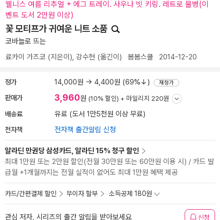
웰니스 여름 리추얼 + 에그 트레이. 사우나 빗 키링. 레트로 물병(이
벤트 도서 2만원 이상)
꽃 모티프가 귀여운 니트 소품
코바늘로 뜨는
료카이 가즈코
(지은이),
강수현
(옮긴이)
봄봄스쿨
2014-12-20
정가
14,000원 → 4,400원 (69%↓)
재정가
3,960
판매가
원
(10% 할인) +
마일리지 220원
배송료
유료 (도서 1만5천원 이상 무료)
전자책
전자책 출간알림 신청
알라딘 만권당 삼성카드, 알라딘 15% 청구 할인
최대 1만원 또는 2만원 할인(전월 30만원 또는 60만원 이용 시) / 카드 발
급월 +1개월까지는 전월 실적이 없어도 최대 1만원 혜택 제공
카드/간편결제 할인
무이자 할부
소득공제 180원
관심 저자, 시리즈의 출간 알림을 받아보세요
신청