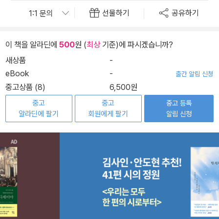
선물하기
공유하기
이 책을 알라딘에
500
원 (
최상
기준)에 파시겠습니까?
새상품
-
eBook
-
출간 알림 신청
중고상품 (8)
6,500원
중고
중고
중고 등록
알라딘에 팔기
회원에게 팔기
알림 신청