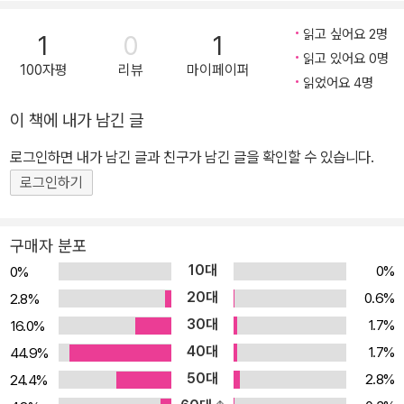
운 니트 소품>은 꽃 모티프 작품을 주제로 한, 특별한 손뜨개 책으로
읽고 싶어요 2명
1
0
1
예쁘면서 매우 실용적입니다. 이 책만 있으면 누구나 코바늘을 이용
읽고 있어요 0명
100자평
리뷰
마이페이퍼
해 화려하면서도 사랑스러운 꽃 모티프를 만들고 연결해 작품을 완성
읽었어요 4명
할 수 있습니다. 화려한 삼각 스톨, 장갑, 가방, 미니 가방, 모자, 동전
이 책에 내가 남긴 글
주머니, 방석 등 외출 패션 소품에서 인테리어와 주방 소품까지, 다양
한 종류의 귀여운 꽃 모티프 작품 21개를 엄선했기 때문에 고르는 재
로그인하면 내가 남긴 글과 친구가 남긴 글을 확인할 수 있습니다.
미 또한 쏠쏠하답니다. 초보자라도 걱정 없어요. 모티프를 예로 들어
로그인하기
실로 원을 만들어 뜨개 시작하기, 예쁘게 완성하는 법, 모티프를 연결
하여 작품을 만들 때 필요한 테크닉까지 알기 쉽게 설명했습니다. 외
구매자 분포
출할 때도, 주방에서 시간을 보낼 때도 컬러풀한 아이템이 눈에 들어
10대
0%
0%
오면 매우 행복한 기분이 들겠지요. 자신에게, 가족에게, 소중한 사람
20대
0.6%
2.8%
에게 선물하기 위해 한 코 한 코 뜨는 시간을 즐겨 보세요.
30대
1.7%
16.0%
40대
1.7%
44.9%
50대
2.8%
24.4%