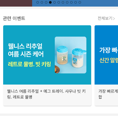
관련 이벤트
전체보기
웰니스 여름 리추얼 + 에그 트레이. 사우나 빗 키
가장 빠르게
링. 레트로 물병
합