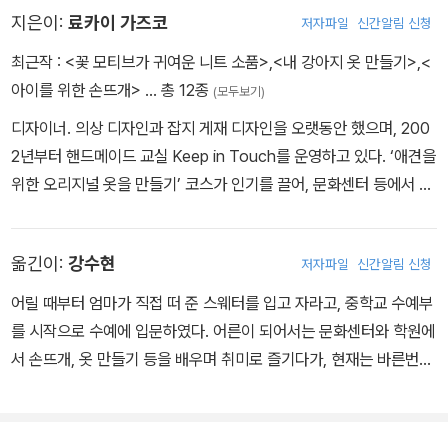
지은이:
료카이 가즈코
저자파일
신간알림 신청
최근작 :
<꽃 모티브가 귀여운 니트 소품>
,
<내 강아지 옷 만들기>
,
<
아이를 위한 손뜨개>
… 총 12종
(모두보기)
디자이너. 의상 디자인과 잡지 게재 디자인을 오랫동안 했으며, 200
2년부터 핸드메이드 교실 Keep in Touch를 운영하고 있다. ‘애견을
위한 오리지널 옷을 만들기’ 코스가 인기를 끌어, 문화센터 등에서 핸
드메이드 강아지 옷 강좌를 담당하고 있다. <참 예쁜 아기옷 소품>,
<작은 손뜨개 소품>, <예쁜 색깔의 니트 잡화>, <귀여운 강아지 옷>
옮긴이:
강수현
저자파일
신간알림 신청
등 다수의 저서가 있다.
어릴 때부터 엄마가 직접 떠 준 스웨터를 입고 자라고, 중학교 수예부
를 시작으로 수예에 입문하였다. 어른이 되어서는 문화센터와 학원에
서 손뜨개, 옷 만들기 등을 배우며 취미로 즐기다가, 현재는 바른번역
에서 수예 전문 번역가로 활동 중이다. 옮긴 책으로는 《매일 입고 싶
은 남자 니트》, 《겨울 손뜨개 가방》, 《코바늘 연속 모티브 패턴집》,
《코바늘 연속 모티브 패턴집 2》, 《히구치 유미코의 자수 시간》, 《양