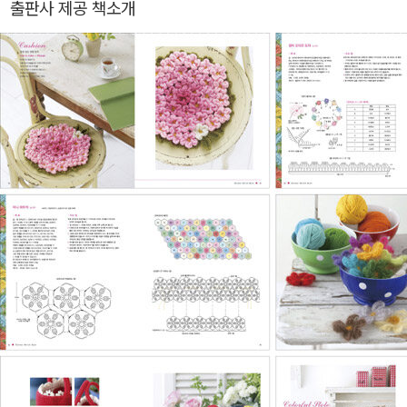
출판사 제공 책소개
모 펠트 플라워 40》, 《손뜨개 아틀리에 31》, 《쉽게 배우는 모티브 뜨
기의 기초》, 《코바늘로 뜨는 우아한 손뜨개 꽃》 등이 있다.