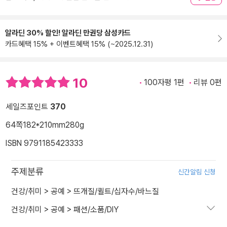
알라딘 30% 할인! 알라딘 만권당 삼성카드
카드혜택 15% + 이벤트혜택 15% (~2025.12.31)
10
100자평 1편
리뷰 0편
세일즈포인트
370
64쪽
182*210mm
280g
ISBN 9791185423333
주제분류
신간알림 신청
건강/취미
>
공예
>
뜨개질/퀼트/십자수/바느질
건강/취미
>
공예
>
패션/소품/DIY