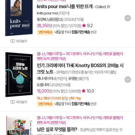
knits pour moi 나를 위한 뜨개
-
Collect 31
knits pour moi
(지은이)
동양북스(동양문고)
|
2024년 10월
28,350
9.2
원 (10% 할인 / 1,570원)
내일 밤 11시
잠들기전 배송
양탄자배송
변경
미리보기
웰니스 여름 리추얼 + 에그 트레이. 사우나 빗 키링. 레트로 물병(이
벤트 도서 2만원 이상)
인기 크리에이터 THE Knotty BOSS의 코바늘 시
크릿 노트
- 코바늘뜨기 완성도를 높이는 100여 가지 꿀팁
애나 레이지나
(지은이),
유영분
(옮긴이)
오름너머
|
2026년 04월
18,000
10.0
원 (10% 할인 / 1,000원)
책소개페이지에서 분철 선택 가능
미리보기
내일 밤 11시
잠들기전 배송
양탄자배송
변경
웰니스 여름 리추얼 + 에그 트레이. 사우나 빗 키링. 레트로 물병(이
벤트 도서 2만원 이상)
남은 실로 무엇을 뜰까?
- 조금씩 남은 자투리 실로 뜨는 귀