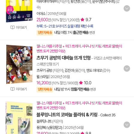
마루야마 하루미
(지은이),
황선영
(옮긴이),
문수연(단추수프)
(감
수)
이아소
|
2016년 06월
21,600
9.7
원 (10% 할인 / 1,200원)
부록 : 5~21호 9사이즈 실물 대형 패턴 수록
미리보기
내일 아침 7시
출근전 배송
양탄자배송
변경
웰니스 여름 리추얼 + 에그 트레이. 사우나 빗 키링. 레트로 물병(이
벤트 도서 2만원 이상)
츠무기 공방의 대바늘 뜨개 인형
- 귀엽고 소박한 매력의
스웨덴 인형 뜨기
츠무기 공방
(지은이),
김진아
(옮긴이),
엔도 아야꼬
(감수)
윌스타일
|
2026년 05월
16,200
10.0
원 (10% 할인 / 900원)
미리보기
내일 밤 11시
잠들기전 배송
양탄자배송
변경
웰니스 여름 리추얼 + 에그 트레이. 사우나 빗 키링. 레트로 물병(이
벤트 도서 2만원 이상)
블루밍니트의 코바늘 플라워 & 키링
-
Collect 35
블루밍니트
(지은이)
동양북스(동양문고)
|
2025년 04월
21,600
9.8
원 (10% 할인 / 1,200원)