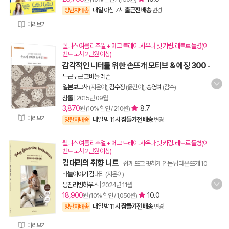
내일 아침 7시
출근전 배송
양탄자배송
변경
미리보기
웰니스 여름 리추얼 + 에그 트레이. 사우나 빗 키링. 레트로 물병(이
벤트 도서 2만원 이상)
감각적인 니터를 위한 손뜨개 모티브 & 에징 300
-
두근두근 코바늘 레슨
일본보그사
(지은이),
김수정
(옮긴이),
송영예
(감수)
참돌
|
2015년 09월
3,870
8.7
원 (10% 할인 / 210원)
미리보기
내일 밤 11시
잠들기전 배송
양탄자배송
변경
웰니스 여름 리추얼 + 에그 트레이. 사우나 빗 키링. 레트로 물병(이
벤트 도서 2만원 이상)
김대리의 취향 니트
- 쉽게 뜨고 핏하게 입는 탑다운 뜨개 10
바늘이야기 김대리
(지은이)
웅진리빙하우스
|
2024년 11월
18,900
10.0
원 (10% 할인 / 1,050원)
내일 밤 11시
잠들기전 배송
양탄자배송
변경
미리보기