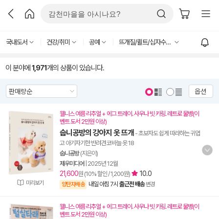
국내도서
건강/취미
공예
뜨개질/퀼트/십자수/바느질
이 분야에
1,971
개의 상품이 있습니다.
옵션
웰니스 여름 리추얼 + 에그 트레이. 사우나 빗 키링. 레트로 물병(이
벤트 도서 2만원 이상)
숩니공방의 강아지 옷 뜨개
- 초보자도 쉽게 따라하는 귀엽
고 아기자기한 반려견 코바늘 옷 18
숩니공방
(지은이)
제우미디어
|
2025년 12월
21,600
10.0
원 (10% 할인 / 1,200원)
미리보기
내일 아침 7시
출근전 배송
양탄자배송
변경
웰니스 여름 리추얼 + 에그 트레이. 사우나 빗 키링. 레트로 물병(이
벤트 도서 2만원 이상)