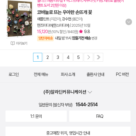
웰니스 여름 리추얼 + 에그 트레이. 사우나 빗 키링. 레트로 물병(이
벤트 도서 2만원 이상)
코바늘로 뜨는 우아한 손뜨개 꽃
애플민트
(지은이),
강수현
(옮긴이)
한즈미디어(한스미디어)
|
2025년 10월
15,120
9.8
원 (10% 할인 / 840원)
내일 밤 11시
잠들기전 배송
양탄자배송
변경
미리보기
1
2
3
4
5
로그인
전체 메뉴
회사 소개
출판사 안내
PC 버전
(주)알라딘커뮤니케이션
1544-2514
일반문의 (발신자 부담)
1:1 문의
FAQ
중고매장 위치, 영업시간 안내