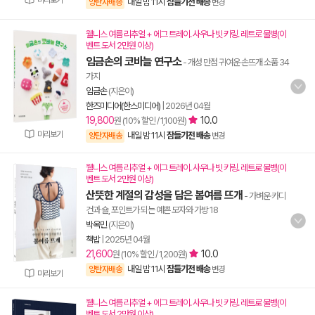
미리보기
내일 밤 11시
잠들기전 배송
양탄자배송
변경
웰니스 여름 리추얼 + 에그 트레이. 사우나 빗 키링. 레트로 물병(이
벤트 도서 2만원 이상)
임금손의 코바늘 연구소
- 개성 만점 귀여운 손뜨개 소품 34
가지
임금손
(지은이)
한즈미디어(한스미디어)
|
2026년 04월
19,800
10.0
원 (10% 할인 / 1,100원)
미리보기
내일 밤 11시
잠들기전 배송
양탄자배송
변경
웰니스 여름 리추얼 + 에그 트레이. 사우나 빗 키링. 레트로 물병(이
벤트 도서 2만원 이상)
산뜻한 계절의 감성을 담은 봄여름 뜨개
- 가벼운 카디
건과 숄, 포인트가 되는 예쁜 모자와 가방 18
박옥민
(지은이)
책밥
|
2025년 04월
21,600
10.0
원 (10% 할인 / 1,200원)
내일 밤 11시
잠들기전 배송
양탄자배송
변경
미리보기
웰니스 여름 리추얼 + 에그 트레이. 사우나 빗 키링. 레트로 물병(이
벤트 도서 2만원 이상)