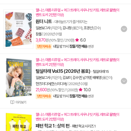
웰니스 여름 리추얼 + 에그 트레이. 사우나 빗 키링. 레트로 물병(이
벤트 도서 2만원 이상)
원더 니트
- 대바늘뜨기가 즐거워지는
일본보그사
(지은이),
김나정
(옮긴이),
조경선
(감수)
참돌
|
2020년 01월
3,870
6.0
원 (10% 할인 / 210원)
내일 밤 11시
잠들기전 배송
양탄자배송
변경
웰니스 여름 리추얼 + 에그 트레이. 사우나 빗 키링. 레트로 물병(이
벤트 도서 2만원 이상)
털실타래 Vol.15 (2026년 봄호)
-
털실타래 15
일본보그사
(지은이),
김보미
,
김수연
,
남가영
,
배혜영
(옮긴이)
한즈미디어(한스미디어)
|
2026년 03월
21,600
10.0
원 (10% 할인 / 1,200원)
내일 밤 11시
잠들기전 배송
양탄자배송
변경
미리보기
웰니스 여름 리추얼 + 에그 트레이. 사우나 빗 키링. 레트로 물병(이
벤트 도서 2만원 이상)
패턴 학교 1 : 상의 편
-
패턴 학교 시리즈 1