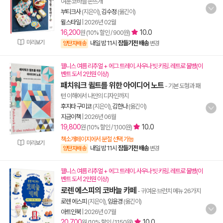
여운 코바늘 손뜨개
부티크사
(지은이),
김수정
(옮긴이)
윌스타일
|
2026년 02월
16,200
10.0
원 (10% 할인 / 900원)
미리보기
내일 밤 11시
잠들기전 배송
양탄자배송
변경
웰니스 여름 리추얼 + 에그 트레이. 사우나 빗 키링. 레트로 물병(이
벤트 도서 2만원 이상)
패치워크 퀼트를 위한 아이디어 노트
- 기본 도형과 패
턴 이해에서 나만의 디자인까지
후지타 구미코
(지은이),
김한나
(옮긴이)
지금이책
|
2026년 06월
19,800
10.0
원 (10% 할인 / 1,100원)
책소개페이지에서 분철 선택 가능
미리보기
내일 밤 11시
잠들기전 배송
양탄자배송
변경
웰니스 여름 리추얼 + 에그 트레이. 사우나 빗 키링. 레트로 물병(이
벤트 도서 2만원 이상)
로렌 에스피의 코바늘 카페
- 귀여운 브런치 메뉴 26가지
로렌 에스피
(지은이),
임윤경
(옮긴이)
아트인북
|
2026년 07월
20,700
10.0
원 (10% 할인 / 1,150원)