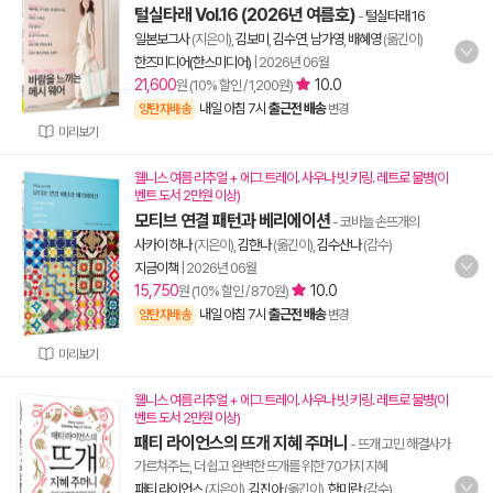
털실타래 Vol.16 (2026년 여름호)
-
털실타래 16
일본보그사
(지은이),
김보미
,
김수연
,
남가영
,
배혜영
(옮긴이)
한즈미디어(한스미디어)
|
2026년 06월
21,600
10.0
원 (10% 할인 / 1,200원)
내일 아침 7시
출근전 배송
양탄자배송
변경
미리보기
웰니스 여름 리추얼 + 에그 트레이. 사우나 빗 키링. 레트로 물병(이
벤트 도서 2만원 이상)
모티브 연결 패턴과 베리에이션
- 코바늘 손뜨개의
사카이 하나
(지은이),
김한나
(옮긴이),
김수산나
(감수)
지금이책
|
2026년 06월
15,750
10.0
원 (10% 할인 / 870원)
내일 아침 7시
출근전 배송
양탄자배송
변경
미리보기
웰니스 여름 리추얼 + 에그 트레이. 사우나 빗 키링. 레트로 물병(이
벤트 도서 2만원 이상)
패티 라이언스의 뜨개 지혜 주머니
- 뜨개 고민 해결사가
가르쳐주는, 더 쉽고 완벽한 뜨개를 위한 70가지 지혜
패티 라이언스
(지은이),
김진아
(옮긴이),
한미란
(감수)