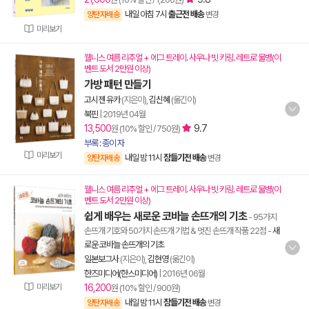
내일 아침 7시
출근전 배송
양탄자배송
변경
미리보기
웰니스 여름 리추얼 + 에그 트레이. 사우나 빗 키링. 레트로 물병(이
벤트 도서 2만원 이상)
가방 패턴 만들기
고시젠 유카
(지은이),
김신혜
(옮긴이)
북핀
|
2019년 04월
13,500
9.7
원 (10% 할인 / 750원)
부록 : 종이 자
미리보기
내일 밤 11시
잠들기전 배송
양탄자배송
변경
웰니스 여름 리추얼 + 에그 트레이. 사우나 빗 키링. 레트로 물병(이
벤트 도서 2만원 이상)
쉽게 배우는 새로운 코바늘 손뜨개의 기초
- 95가지
손뜨개 기호와 50가지 손뜨개 기법 & 멋진 손뜨개 작품 22점
-
새
로운 코바늘 손뜨개의 기초
일본보그사
(지은이),
김현영
(옮긴이)
한즈미디어(한스미디어)
|
2016년 06월
미리보기
16,200
원 (10% 할인 / 900원)
내일 밤 11시
잠들기전 배송
양탄자배송
변경