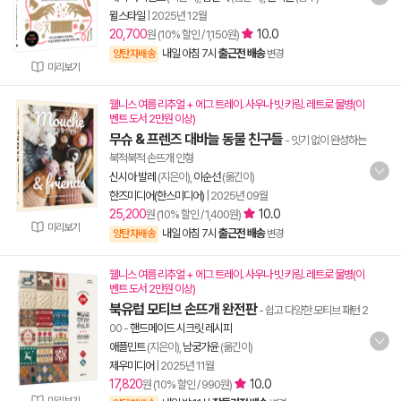
윌스타일
|
2025년 12월
20,700
10.0
원 (10% 할인 / 1,150원)
내일 아침 7시
출근전 배송
양탄자배송
변경
미리보기
웰니스 여름 리추얼 + 에그 트레이. 사우나 빗 키링. 레트로 물병(이
벤트 도서 2만원 이상)
무슈 & 프렌즈 대바늘 동물 친구들
- 잇기 없이 완성하는
북적북적 손뜨개 인형
신시아 발레
(지은이),
이순선
(옮긴이)
한즈미디어(한스미디어)
|
2025년 09월
25,200
10.0
원 (10% 할인 / 1,400원)
미리보기
내일 아침 7시
출근전 배송
양탄자배송
변경
웰니스 여름 리추얼 + 에그 트레이. 사우나 빗 키링. 레트로 물병(이
벤트 도서 2만원 이상)
북유럽 모티브 손뜨개 완전판
- 쉽고 다양한 모티브 패턴 2
00
-
핸드메이드 시크릿 레시피
애플민트
(지은이),
남궁가윤
(옮긴이)
제우미디어
|
2025년 11월
17,820
10.0
원 (10% 할인 / 990원)