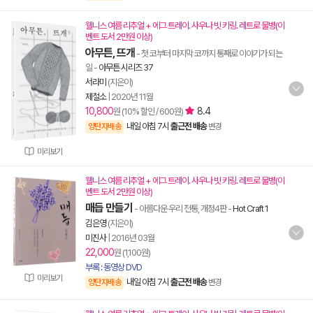
웰니스 여름 리추얼 + 에그 트레이. 사우나 빗 키링. 레트로 물병(이
벤트 도서 2만원 이상)
아무튼, 뜨개
- 첫 코부터 마지막 코까지 통째로 이야기가 되는
일
-
아무튼 시리즈 37
서라미
(지은이)
제철소
|
2020년 11월
10,800
8.4
원 (10% 할인 / 600원)
내일 아침 7시
출근전 배송
양탄자배송
변경
미리보기
웰니스 여름 리추얼 + 에그 트레이. 사우나 빗 키링. 레트로 물병(이
벤트 도서 2만원 이상)
매듭 만들기
- 아름다운 우리 전통, 개정4판
-
Hot Craft 1
김은영
(지은이)
미진사
|
2016년 03월
22,000
원 (1,100원)
부록 : 동영상 DVD
미리보기
내일 아침 7시
출근전 배송
양탄자배송
변경