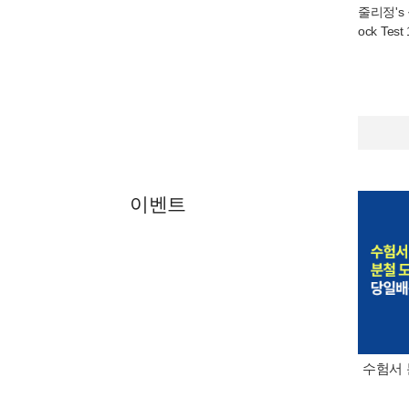
줄리정's 
ock Test 
이벤트
수험서 