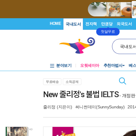
HOME
전자책
만권당
외국도서
국내도서
첫달무료
국내도
분야보기
오뒷세이아
추천마법사
베
무료배송
소득공제
New 줄리정's 불법 IELTS
- 개정판
줄리정
(지은이)
써니썬데이(SunnySunday)
201