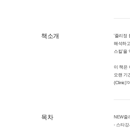
책소개
'줄리정
해석하고
스킬'을
이 책은 
오랜 기
(Clinic
목차
NEW줄
- 스타