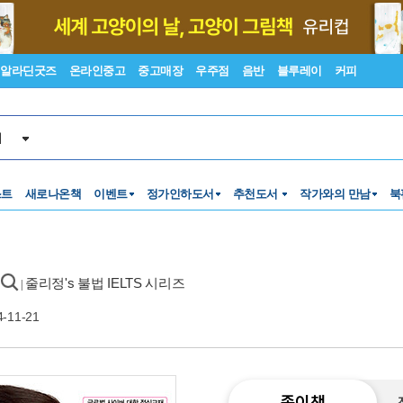
알라딘굿즈
온라인중고
중고매장
우주점
음반
블루레이
커피
서
스트
새로나온책
이벤트
정가인하도서
추천도서
작가와의 만남
북
줄리정's 불법 IELTS 시리즈
|
4-11-21
종이책