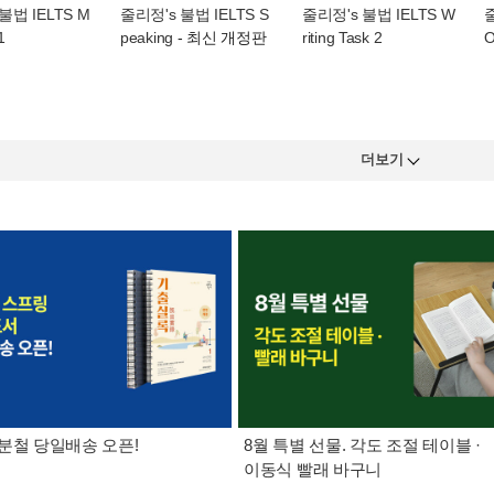
불법 IELTS M
줄리정's 불법 IELTS S
줄리정's 불법 IELTS W
줄
1
peaking
- 최신 개정판
riting Task 2
더보기
분철 당일배송 오픈!
8월 특별 선물. 각도 조절 테이블 ·
이동식 빨래 바구니