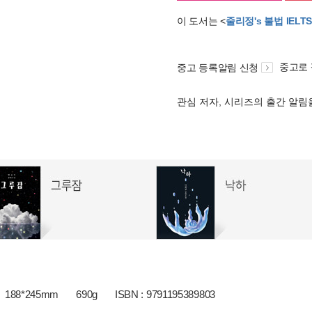
이 도서는 <
줄리정's 불법 IELT
중고로
중고 등록알림 신청
관심 저자, 시리즈의 출간 알
188*245mm
690g
ISBN : 9791195389803