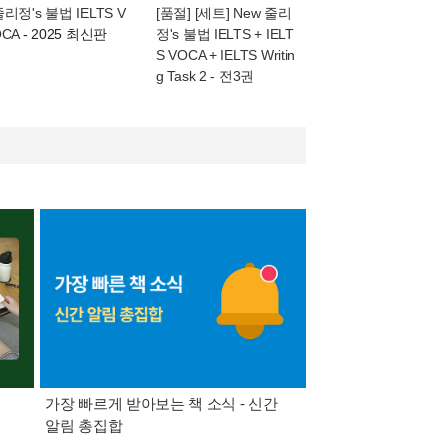
리정's 불법 IELTS V
[품절] [세트] New 줄리
OCA
- 2025 최신판
정's 불법 IELTS + IELT
S VOCA + IELTS Writin
g Task 2 - 전3권
가장 빠르게 받아보는 책 소식 - 신간
경기컬처패스 1만원 
알림 총집합