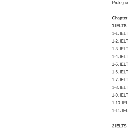
Prologue
Chapter
1.IELT
1-1. I
1-2. I
1-3. I
1-4. 
1-5. I
1-6. I
1-7. I
1-8. I
1-9. I
1-10. 
1-11. 
2.IELT