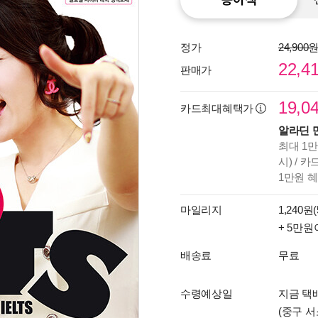
정가
24,900
22,4
판매가
19,0
카드최대혜택가
알라딘 
최대 1만
시) / 
1만원 
마일리지
1,240원(
+ 5만원
배송료
무료
수령예상일
지금 택배
(중구 서