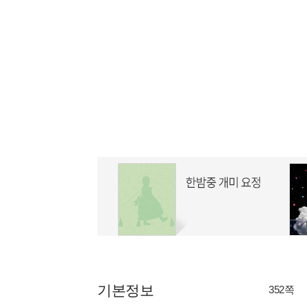
기본정보
352쪽