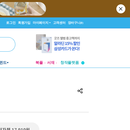
로그인
회원가입
마이페이지
고객센터
장바구니
(0)
투비컨티뉴드
펀드
북플
서재
창작플랫폼
투비컨티뉴드