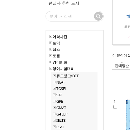
편집자 추천 도서
해
해
어학사전
토익
텝스
토플
이 분야에
1
영어회화
판매량순
영어시험대비
듀오링고/DET
NEAT
TOSEL
SAT
GRE
1.
GMAT
G-TELP
IELTS
LSAT