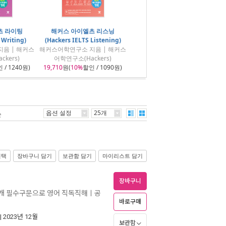
츠 라이팅
해커스 아이엘츠 리스닝
 Writing)
(Hackers IELTS Listening)
음 | 해커스
해커스어학연구소 지음 | 해커스
kers)
어학연구소(Hackers)
 / 1240원)
19,710
원(
10%
할인 / 1090원)
옵션 설정
25개
순
선택
장바구니 담기
보관함 담기
마이리스트 담기
장바구니
00개 필수구문으로 영어 직독직해ㅣ공
바로구매
비
| 2023년 12월
보관함