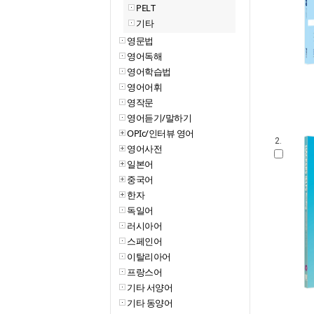
PELT
기타
영문법
영어독해
영어학습법
영어어휘
영작문
영어듣기/말하기
OPIc/인터뷰 영어
2.
영어사전
일본어
중국어
한자
독일어
러시아어
스페인어
이탈리아어
프랑스어
기타 서양어
기타 동양어