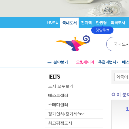
HOME
전자책
만권당
외국도서
국내도서
첫달무료
국내도
분야보기
오뒷세이아
추천마법사
베
IELTS
도서 모두보기
이 분
베스트셀러
스테디셀러
정가인하/정가제free
최고평점도서