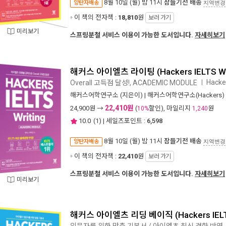
8월 10일 (월) 밤 11시
잠들기전 배송
양탄자배송
지역변경
이 책의 전자책 :
18,810
원
보러 가기
미리보기
스프링분철 서비스 이용이 가능한 도서입니다.
자세히보기
해커스 아이엘츠 라이팅 (Hackers IELTS Wri
Hacke
Overall 고득점 달성!, ACADEMIC MODULE
ㅣ
해커스어학연구소
(지은이) |
해커스어학연구소(Hackers)
22,410원
24,900
원 →
(
할인), 마일리지
원
10%
1,240
10.0
(
1
) | 세일즈포인트 :
6,598
8월 10일 (월) 밤 11시
잠들기전 배송
양탄자배송
지역변경
이 책의 전자책 :
22,410
원
보러 가기
스프링분철 서비스 이용이 가능한 도서입니다.
자세히보기
미리보기
해커스 아이엘츠 리딩 베이직 (Hackers IELTS 
입문자를 위한 맞춤 기본서 / 아이엘츠 최신 경향 반영