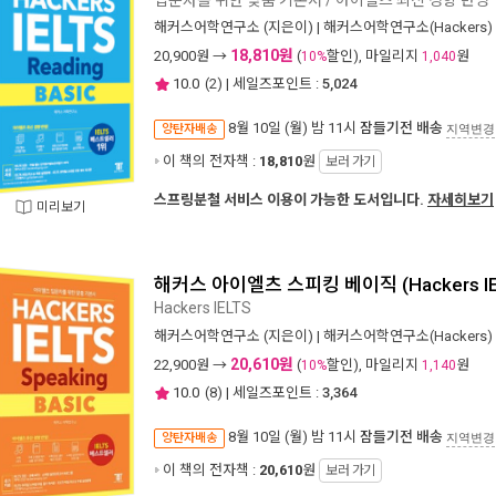
해커스어학연구소
(지은이) |
해커스어학연구소(Hackers)
18,810원
20,900
원 →
(
할인), 마일리지
원
10%
1,040
10.0
(
2
) | 세일즈포인트 :
5,024
8월 10일 (월) 밤 11시
잠들기전 배송
양탄자배송
지역변경
이 책의 전자책 :
18,810
원
보러 가기
스프링분철 서비스 이용이 가능한 도서입니다.
자세히보기
미리보기
해커스 아이엘츠 스피킹 베이직 (Hackers IELT
Hackers IELTS
해커스어학연구소
(지은이) |
해커스어학연구소(Hackers)
20,610원
22,900
원 →
(
할인), 마일리지
원
10%
1,140
10.0
(
8
) | 세일즈포인트 :
3,364
8월 10일 (월) 밤 11시
잠들기전 배송
양탄자배송
지역변경
이 책의 전자책 :
20,610
원
보러 가기