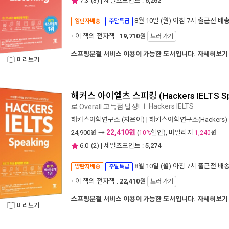
7.3
(
3
) | 세일즈포인트 :
6,262
8월 10일 (월) 아침 7시
출근전 배
양탄자배송
주말특급
이 책의 전자책 :
19,710
원
보러 가기
스프링분철 서비스 이용이 가능한 도서입니다.
자세히보기
미리보기
해커스 아이엘츠 스피킹 (Hackers IELTS Sp
Hackers IELTS
로 Overall 고득점 달성!
ㅣ
해커스어학연구소
(지은이) |
해커스어학연구소(Hackers)
22,410원
24,900
원 →
(
할인), 마일리지
원
10%
1,240
6.0
(
2
) | 세일즈포인트 :
5,274
8월 10일 (월) 아침 7시
출근전 배
양탄자배송
주말특급
이 책의 전자책 :
22,410
원
보러 가기
스프링분철 서비스 이용이 가능한 도서입니다.
자세히보기
미리보기