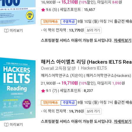
15,210원
16,900
원 →
(
할인), 마일리지
원
10%
840
9.6
(
5
) | 세일즈포인트 :
15,657
8월 10일 (월) 아침 7시
출근전 배
양탄자배송
주말특급
이 책의 전자책 :
13,770
원
보러 가기
미리보기
스프링분철 서비스 이용이 가능한 도서입니다.
자세히보기
해커스 아이엘츠 리딩 (Hackers IELTS Read
Hackers IELTS
Overall 고득점 달성!
ㅣ
해커스어학연구소
(지은이) |
해커스어학연구소(Hackers)
19,710원
21,900
원 →
(
할인), 마일리지
원
10%
1,090
9.1
(
7
) | 세일즈포인트 :
8,237
8월 10일 (월) 아침 7시
출근전 배
양탄자배송
주말특급
이 책의 전자책 :
19,710
원
보러 가기
스프링분철 서비스 이용이 가능한 도서입니다.
자세히보기
미리보기