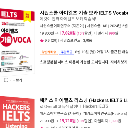
시원스쿨 아이엘츠 기출 보카 IELTS Vocabu
이것이 진짜 아이엘츠 보카 학습서!
시원스쿨어학연구소
(지은이) |
시원스쿨LAB
| 2024년 5월
17,820원
19,800
원 →
(
할인), 마일리지
원
10%
990
9.9
(
29
) | 세일즈포인트 :
3,956
8월 10일 (월) 아침 7시
출근전 배
양탄자배송
주말특급
스프링분철 서비스 이용이 가능한 도서입니다.
자세히보기
미리보기
해커스 아이엘츠 리스닝 (Hackers IELTS Lis
Hackers IELTS
로 Overall 고득점 달성!
ㅣ
해커스어학연구소
(지은이) |
해커스어학연구소(Hackers)
19,710원
21,900
원 →
(
할인), 마일리지
원
10%
1,090