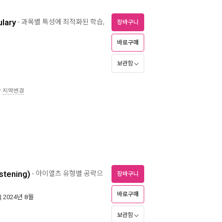
lary
- 과목별 특성에 최적화된 학습,
장바구니
바로구매
보관함
송
지역변경
tening)
- 아이엘츠 유형별 공략으
장바구니
바로구매
| 2024년 8월
보관함