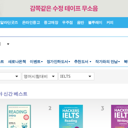
알라딘굿즈
온라인중고
중고매장
우주점
음반
블루레이
커피
서
스트
새로나온책
이벤트
정가인하도서
추천도서
작가와의 만남
북
야 신간 베스트