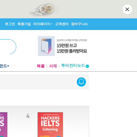
로그인
회원가입
마이페이지
고객센터
장바구니
(0)
투비컨티뉴드
펀드
북플
서재
창작플랫폼
투비컨티뉴드