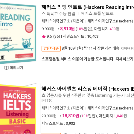
해커스 리딩 인트로 (Hackers Reading Intr
해커스 토플 인트로
스.특목고.수능.편입
ㅣ
해커스어학연구소
(지은이) |
해커스어학연구소(Hackers)
8,910원
9,900
원 →
(
할인), 마일리지
원
10%
490
9.5
(
36
) | 세일즈포인트 :
10,403
8월 10일 (월) 밤 11시
잠들기전 배송
양탄자배송
지역변경
스프링분철 서비스 이용이 가능한 도서입니다.
자세히보기
미리보기
해커스 아이엘츠 리스닝 베이직 (Hackers IELTS
츠 입문자를 위한 4주완성 맞춤 Listening 기본서! 
IELTS
해커스어학연구소
(지은이) |
해커스어학연구소(Hackers)
18,810원
20,900
원 →
(
할인), 마일리지
원
10%
1,040
세일즈포인트 :
3,932