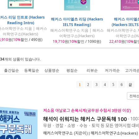
커스 리딩 인트로 (Hackers
해커스 아이엘츠 리딩 (Hackers
해커스 아이엘
Reading Intro)
IELTS Reading)
(Hackers IELTS
커스어학연구소 지음 | 해커스
해커스어학연구소 지음 | 해커스
해커스어학연구소 지
어학연구소(Hackers)
어학연구소(Hackers)
어학연구소(Hac
8,910
원(
10%
할인 / 490원)
19,710
원(
10%
할인 / 1090원)
22,410
원(
10%
할인
34
개의 상품이 있습니다.
출간일순
등록일순
상품명순
평점순
리뷰순
저가격순
고가격
1
2
3
4
5
6
끝
전체
저소음 아날로그 손목시계(공무원 수험서 3만원 이상)
해석이 쉬워지는 해커스 구문독해 100
- 1
무원ㆍ경찰ㆍ소방ㆍ수능ㆍ토익 등 모든 영어시험 대
해커스어학연구소
(지은이) |
해커스어학연구소(Hackers)