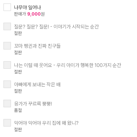
나무야 일어나
판매가
9,000
원
질문? 질문? 질문! - 이야기가 시작되는 순간
절판
꼬마 펭귄과 진짜 친구들
절판
나는 이럴 때 웃어요 - 우리 아이가 행복한 100가지 순간
절판
아빠에게 보내는 작은 배
절판
응가가 꾸르륵 뿡뿡!
품절
악어야 악어야 우리 집에 왜 왔니?
절판