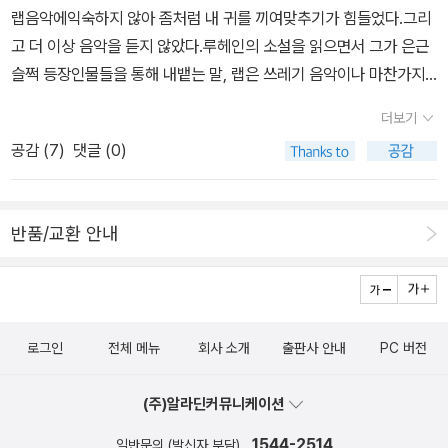
ter Sís' 세션 모습 http://www.bookfair.bolognafiere.it/en/me
랩음악에익숙하지 않아 좀처럼 내 귀를 끼여맞추기가 힘들었다.그리
dia/photogallery/2019-archive/the-visible-and-invisible-w
고 더 이상 음악을 듣지 않았다.루헤인의 소설을 읽으면서 그가 은근
orld-in-pictures-in-the-art-of-peter-sis/9443.html). 찰스 다
슬쩍 등장인물들을 통해 내뱉는 말, 랩은 쓰레기 음악이나 마찬가지
윈의 생애를 다룬 위 책은 미국도서관협회(ALA; American Library
야라는 말에 수긍하고 동감했는데,요즘 음악의 주류가 랩이다보니그
Association) Best Books for Young Adults Selection, 미국
더보기
런대로 귀에 익기 시작한다. 하기사 이제랩역사가 근 20년이다. 익숙
과학교사협회/아동도서위원회가 공동으로 수여하는 Outstanding
공감 (
7
)
댓글 (0)
할 만도 하지 않겠니. 여하튼 뭐새롭게 랩음악을 들으면서 영어야 운
Science Trade Books for Children 등을 수상하기도 하였다. 또
율적이라서 랩이 잘 어울리지만 우리 나라말은 (번역도 그런 문제제
한, The New York Times Book Review에서 '올해의 그림책'(B
기를 많이 하지만) 랩이 참 안 어울리는 산문 언어다.라고 생각했었
est Illustrated Book of the Year)을 일곱 차례나 수상하였다. 19
반품/교환 안내
다. 그런데 또 그러한 내 편견이 글러먹었다는 것을 증명이라도 하듯
90년 처음 상을 안긴 『Rainbow Rhino』와 1991년 수상작 『Beac
이, 21이나 브아걸의 파워풀한 걸의 랩이 맘에 들고 아웃사이더는 내
h Ball』은 번역되지 아니하였고, 그 밖에 『Follow the Dream: The
생각을 비웃듯 피에로의 눈물 전체를 랩으로 올렸다.은근 괜찮다. 아
Story of Christopher Columbus(꿈을 찾아 떠나는 여행)』, 『Ko
니 걍 괜찮다라고 해야하나. 이거야 말로 편견타파가 아니고 뭐냐! 우
modo(용이 사는 섬, 코모도)』, 『The Three Golden Keys(세 개
로그인
전체 메뉴
회사 소개
출판사 안내
PC 버전
리 나라 노래도 이제 랩이 잘 어울린다고 하고 싶어진다. 영어처럼 리
의 황금열쇠)』(삽화가 협회 은메달 Society of Illustrators Silver
듬미컬하기 보다는 약간 껄끄럽긴 하지만 아웃사이더의 노력에 경의
Medal 수상작), 『생명의 나무』, 『장벽』이 받았다. 『장벽』도 상을 여
(주)알라딘커뮤니케이션
를.... 그래도 가사 참조는 필수 하하하.옛날 꽤나 아주 먼 옛날 옛적이
럿 받았는데, 2008년 ALA의 Robert F. Silbert Medal(Informat
야기시골 조그만 마을눈물이 없는 처녀가 살고있었지가난했지만 항
1544-2514
일반문의 (발신자 부담)