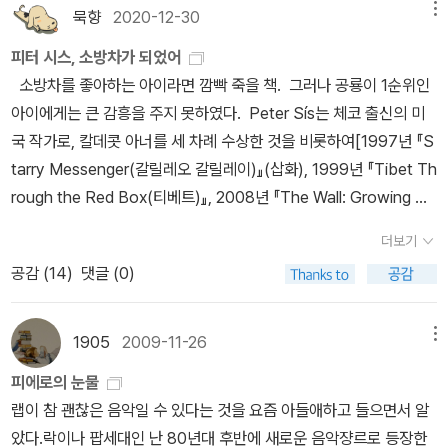
묵향
2020-12-30
메뉴
피터 시스, 소방차가 되었어
소방차를 좋아하는 아이라면 깜빡 죽을 책. 그러나 공룡이 1순위인
아이에게는 큰 감흥을 주지 못하였다. Peter Sís는 체코 출신의 미
국 작가로, 칼데콧 아너를 세 차례 수상한 것을 비롯하여[1997년 『S
tarry Messenger(갈릴레오 갈릴레이)』(삽화), 1999년 『Tibet Th
rough the Red Box(티베트)』, 2008년 『The Wall: Growing Up
Behind the Iron Curtain(장벽)』], 2003년 John D. and Catheri
더보기
ne T. MacArthur 재단의 MacArthur Fellowship, 2012년 안데
공감 (
14
)
댓글 (0)
르센상, 2015년 NSK Neustadt Prize 등을 수상한 유명 작가이
다. 영문 위키에는 나오지 않지만, 『The Tree of Life: A Book De
picting the Life of Charles Darwin, Naturalist, Geologist, an
1905
2009-11-26
메뉴
d Thinker(생명의 나무)』로 2004년 볼로냐 국제아동도서전 라가치
피에로의 눈물
논픽션상을 수상하기도 하였다(2019년 볼로냐 국제아동도서전의 'T
랩이 참 괜찮은 음악일 수 있다는 것을 요즘 아들애하고 들으면서 알
he Visible - and Invisible - World in Pictures in the Art of Pe
았다.락이나 팝세대인 난 80년대 후반에 새로운 음악쟝르로 등장한