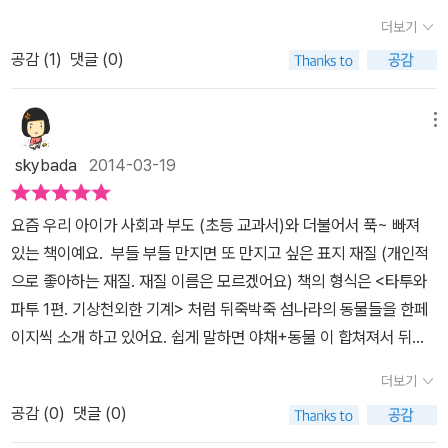
더보기
공감 (
1
)
댓글 (0)
메뉴
skybada
2014-03-19
요즘 우리 아이가 사회과 부도 (초등 교과서)와 더불어서 푹~ 빠져
있는 책이예요. 부들 부들 만지면 또 만지고 싶은 표지 재질 (개인적
으로 좋아하는 재질. 재질 이름은 모르겠어요) 책의 형식은 <타투와
파투 1편. 기상천외한 기계> 처럼 뒤죽박죽 섬나라의 동물들을 한페
이지씩 소개 하고 있어요. 쉽게 말하면 야채+동물 이 합쳐져서 뒤죽
박죽 섬나라에 살고 있는 동물들이 만들어 진답니다. 브로컬리 사자
더보기
책 전체가 약간 판화로 찍어 낸듯한 그림이예요. 그리고 우리가 잘 들
공감 (
0
)
댓글 (0)
어보지 못한 동물과 채소들의 이름들이 있어요. 아무래도 외국 작가