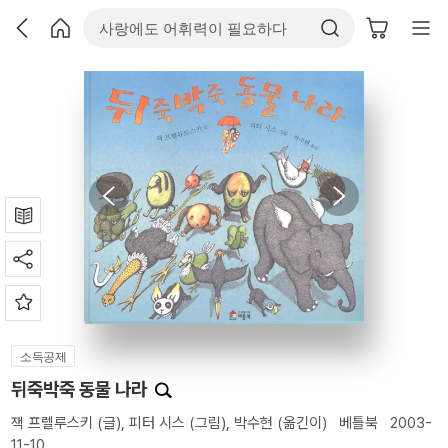
소득공제
뒤죽박죽 동물 나라
잭 프렐루스키
(글),
피터 시스
(그림),
박수현
(옮긴이)
베틀북
2003-
11-10