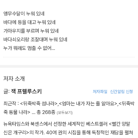
두 개의 사물을 더해 본 상상력과 그것을 그림으로 그려낸 두 작가의
역량이 놀랍기 그지없다.
앵무수달이 누워 있네
바다에 등을 대고 누워 있네
<마들렌카>
의 피터 시스가 그림을 그렸고, 전미초등학교협의화 상을
가마우지를 부르며 누워 있네
받은 잭 프렐류트스키가 글을 썼다. '신나는' 더하기를 통해 창조한 동
바다쇠오리랑 조잘대며 누워 있네
물들의 그림과 시를 읽는듯한 느낌을 주는 리듬감 넘치는 글이 잘 어
누가 뭐래도 멈출 수 없어
우러진다. 무엇보다 그림책의 즐거움을 잘 파악한 책이다.
조잘조잘 수다를 멈출 수가 없어
아무도 귀기울이지 않아도 좋아
앵무수달은 수다떠는 게 진짜 좋아
저자 소개
-본문 중에서
글:
잭 프렐루스키
저자파일
신간알림 신청
최근작 :
<뒤죽박죽 섬나라>
,
<엄마는 내가 자는 줄 알아요>
,
<뒤죽박
죽 동물 나라>
… 총 268종
(모두보기)
뉴욕타임스와 북센스에서 선정한 세계적인 베스트셀러 <빨간 양말
신은 개구리>의 작가. 40여 권의 시집을 통해 독창적인 재담을 펼쳐