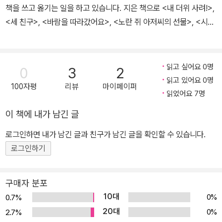
책을 쓰고 옮기는 일을 하고 있습니다. 지은 책으로 <내 더위 사려!>,
<세 친구>, <바람을 따라갔어요>, <노란 쥐 아저씨의 선물>, <시골
집이 살아났어요> 등이, 옮긴 책으로 <시끌벅적 그림 친구들>, <그
냥, 들어 봐>, <사진이 말해 주는 것들>, ‘엽기 과학자 프래니’ 시리즈
등이 있습니다.
읽고 싶어요 0명
0
3
2
읽고 있어요 0명
100자평
리뷰
마이페이퍼
읽었어요 7명
이 책에 내가 남긴 글
로그인하면 내가 남긴 글과 친구가 남긴 글을 확인할 수 있습니다.
로그인하기
구매자 분포
10대
0%
0.7%
20대
0%
2.7%