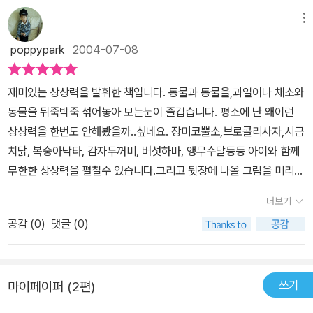
의 책이다 보니. 우리에게 익숙한 사자 토끼 이런것 보다는 피튜니아.
호저. 순무. 다랑어. 홍관조 이런 것들이요. 글밥은 7살 아들이 스스
메뉴
로 한권 정도는 읽을수 있을 정도의 글밥이예요. 엄마가 전체를 읽어
poppypark
2004-07-08
주면 입에 침이 마늘 정도의 글밥^^아무래도 한페이지에 한 동물씩
있으니. 이해 하기가 쉬워서 그럴거예요.그림 만으로도 충분히 아이
재미있는 상상력을 발휘한 책입니다. 동물과 동물을,과일이나 채소와
들의 이야기 거리가 되지만 엄마의 눈으로는 글도 참 맘에 드네요. 뒤
동물을 뒤죽박죽 섞어놓아 보는눈이 즐겁습니다. 평소에 난 왜이런
죽박죽 섬나라의 동물들에 대해 장점을 칭찬해주는 느낌의 글이예요.
상상력을 한번도 안해봤을까..싶네요. 장미코뿔소,브로콜리사자,시금
아이들 눈으로 보기엔 참 우스꽝 스러운 모습의 동물들인데요글을
치닭, 복숭아낙타, 감자두꺼비, 버섯하마, 앵무수달등등 아이와 함께
읽어주면 아.. 이런 모습에 좋은점이 있구나 하고~ 말을 하더라구
무한한 상상력을 펼칠수 있습니다.그리고 뒷장에 나올 그림을 미리알
요. 바나나 아나콘다를 만들어 가져온 딸바나나를 좋아하는 아이다
수있도록 뒷쪽에 나타내주는 방법을 사용했습니다.피터시스의 재미
보니 바나나 아나콘다가 제일 재미있었나 봐요. 그러다가 저 착착블
더보기
있는 그림과 함께 글은 40여편의 시집을 쓴 잭 프렐류트스키가 써서
럭을 하나하나 분리 하더니 그릇에 담아..' 엄마 뱀국이예요~ 드세요
공감 (
0
)
댓글 (0)
아주 시적입니다.한장씩 넘길때마다 시를 하나씩 읽는듯한 느낌입니
~' 하더라는.. 이건 책을 맨 처음 읽고 아들이 그린 뒤죽박죽 섬나라섬
다. 유아들이 읽기에는 내용이 긴편에 속하기 때문에 조금더 커야 시
나라의 지도라고 하더라구요 이 책이 단행본으로는 2003년 발행인
적인 이글들을 이해하겠지만 책을 읽는 동안 지겨워하지않는건 재미
데요. 그 동안 빛을 보지 못했을까요?아니면 제가 몰랐었을까요? 우
쓰기
마이페이퍼 (2편)
있는 그림때문이겠죠.책을 보는 내내 신기해하며 재미있어하는건 저
리 아이들이 참 재미있고 좋아하는 종류의 책인데요.
나 아이나 똑같으네요.