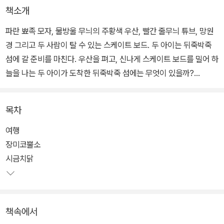
책소개
파란 뾰족 모자, 물방울 무늬의 주황색 우산, 빨간 줄무늬 튜브, 망원
경 그리고 두 사람이 탈 수 있는 스케이트 보드. 두 아이는 뒤죽박죽
섬에 갈 준비를 마친다. 우산을 펴고, 신나게 스케이트 보드를 밀어 하
늘을 나는 두 아이가 도착한 뒤죽박죽 섬에는 무엇이 있을까?
바다 위에는 앵무수달이 떠 있고, 해변에는 바다제비코끼리가 날개짓
목차
을 하며, 희귀한 타조 치타가 섬을 질주한다. 그것뿐이 아니다. 하늘빛
달걀을 낳는 시금치닭, 메마른 모래밭에서 사는 복숭아낙타, 거칠거
여행
칠 올록볼록 감자두꺼비, 버섯하마, 앵무수달, 파인애플호저, 브로콜
장미코뿔소
리사자...
시금치닭
절대로 동물도감에서는 찾을 수 없는 신기한 동물들이 계속해서 등장
한다. 동물들을 설명하는 글도 맛깔스럽기 그지없다. 앵무새 머리를
책속에서
한 수달이 호수를 떠다니고, 바나나 모양의 꼬리를 가진 뱀 등 익숙한