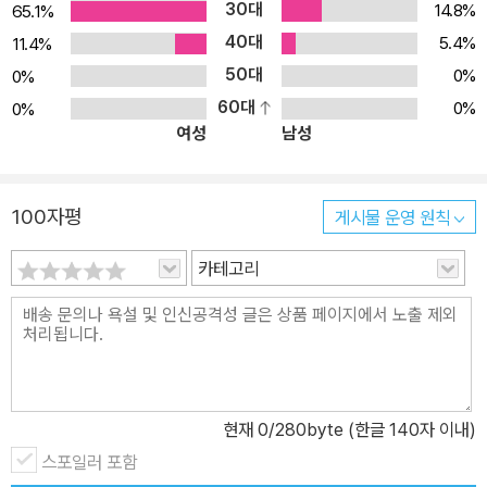
30대
14.8%
65.1%
40대
5.4%
11.4%
50대
0%
0%
60대
0%
0%
여성
남성
100자평
게시물 운영 원칙
카테고리
현재
0
/280byte (한글 140자 이내)
스포일러 포함