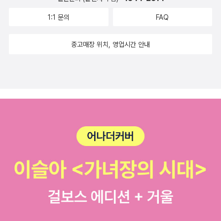
ional Book Award), Best Books for Young Adults selectio
상 미소를 머금은그녀는 아름다웠고 옆나라에 수많은부자들과 남자
n, 삽화가 협회 금메달, 뉴욕 공공도서관 100 Titles for Reading a
1:1 문의
FAQ
들이 끝없이 청혼을했지만모두가 거절을 당했고그녀는 사랑하는 사
nd Sharing selection, 국제독서협회 Notable Books for a Glo
람이 있었고그사람은 가난하지만 성실한 청년 피에로어느 날 그가 찾
bal Society, 미국 사회과학 위원회/아동도서위원회가 공동 수여하
중고매장 위치, 영업시간 안내
아와서 청혼을 했어그녀는 승낙을했고그 뒤로 그 뒤로 그들은 행복하
는 Notable Trade Book in the Field of Social Studies, Bost
게 살았데그러던 어느 날 그녀가 바늘에 손이 찔렷어한번도 울지않았
on Globe-Horn Book Award 등이다. Boston Globe-Horn B
던 아내가 눈물을 흘렸어그런데 다르게 눈물이 다이아몬드로 변해버
ook Award는 『코모도』(1993), 『A Small Tall Tale from the Far
렸어어 그래믿기지 않은 상황그때부터 피에론 아내를 때렷어다이아
Far North』(1994, 번역되지 않은 것 같다), 『티베트』도 수상한 바
몬드를 얻었고흥청망청 다이아몬드를 다 써버렸지그리곤 다이아몬드
있다. 『소방차가 되었어(Fire Truck)』는 『티베트』와 함께 1999년
가 다 떨어지면집으로 돌아와 아내를 때렸어그녀의 가슴에 상처를 새
ALA에서 '주목할 만한 어린이책'으로 뽑혔다. 시스는 사실 영화감독
겼어두눈 가에 핏물이 흘러와웃음을 짓거나 춤추네 내 맘 안에나도
인 아버지를 따라 영화감독으로 경력을 시작하였다(그의 여동생과 남
몰래 새겼던 상처가 이렇게 번져가애타게 너를 찾는데그렇게 한달이
동생은 모두 영화감독이다). 이미 1980년 베를린 국제영화제에서 'H
지나 두달이지나 몇년이 흘럿어다 써버린 다이아몬드를 가지로집으
lavy'(체코어로 '머리'라는 뜻)라는 작품으로 단편 애니메이션 부문
로 돌아온 날도 술에 취해아내를 불럿어그손에 쥔 새빨간 다이아몬드
금곰상을 수상하였고, 1981년 토론토 영화제 그랑프리('Players'), 1
를 보고는피에론 깜짝 놀랏지아내의 손에서 빛나는 커다란 다이아몬
983 Cine Golden Eagle Award('You Gotta Serve Somebod
드에마냥 기분이 좋앗지뜨겁게 사랑했던 자신의 피보다 새빨간그 다
y')를 수상하기도 하였다. 1982년 체코슬로바키아의 LA올림픽 참가
이아몬드의 의미를 몰랏지굳센 사내를 위한 아내의 마지막선물그리