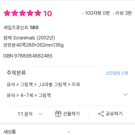
10
100자평 0편
리뷰 3편
세일즈포인트
180
원제 Scranimals (2002년)
양장본
40쪽
286*262mm
136g
ISBN 9788984882485
주제분류
신간알림 신청
유아
>
그림책
>
_나라별 그림책
>
미국
유아
>
4~7세
>
그림책
선물하기
공유하기
새상품
-