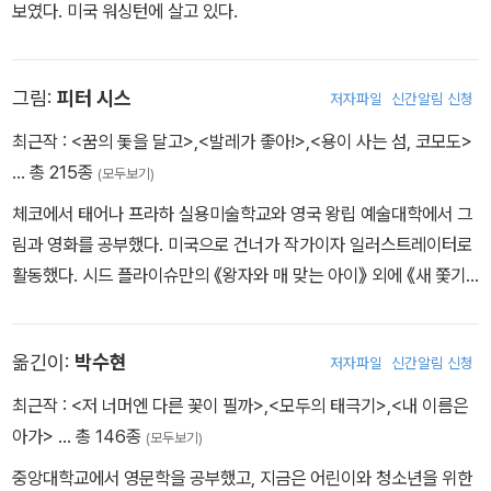
보였다. 미국 워싱턴에 살고 있다.
그림:
피터 시스
저자파일
신간알림 신청
최근작 :
<꿈의 돛을 달고>
,
<발레가 좋아!>
,
<용이 사는 섬, 코모도>
… 총 215종
(모두보기)
체코에서 태어나 프라하 실용미술학교와 영국 왕립 예술대학에서 그
림과 영화를 공부했다. 미국으로 건너가 작가이자 일러스트레이터로
활동했다. 시드 플라이슈만의 《왕자와 매 맞는 아이》 외에 《새 쫓기》
《무지개 라노》 등에 그림을 그렸다. 피터 시스는 그림책 《티베트》와
《갈릴레오 갈릴레이》 《장벽》으로 칼데콧 아너상을 세 번 받았고, 《생
옮긴이:
박수현
저자파일
신간알림 신청
명의 나무》로 볼로냐 라가치상을 수상했다. 또한 일러스트레이터 부
문으로 2012년 한스 크리스티안 안데르센상을 수상했다.
최근작 :
<저 너머엔 다른 꽃이 필까>
,
<모두의 태극기>
,
<내 이름은
아가>
… 총 146종
(모두보기)
중앙대학교에서 영문학을 공부했고, 지금은 어린이와 청소년을 위한