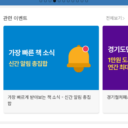
관련 이벤트
전체보기
가장 빠르게 받아보는 책 소식 - 신간 알림 총집
경기컬처패스
합