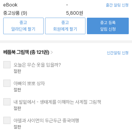
eBook
-
출간 알림 신청
중고상품 (9)
5,800원
중고
중고
중고 등록
알라딘에 팔기
회원에게 팔기
알림 신청
베틀북 그림책 (총 121권)
신간알림 신청
오늘은 무슨 옷을 입을까?
절판
아빠의 뽀뽀 상자
절판
내 발밑에서 - 생태계를 이해하는 사계절 그림책
절판
아델과 사이먼의 두근두근 중국여행
절판