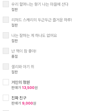
우리 할머니는 향기 나는 마을에 산다
절판
리처드 스캐리의 두근두근 즐거운 하루!
절판
나는 잘하는 게 하나도 없어요
절판
난 책이 참 좋아!
품절
샐리와 아기 쥐
절판
거인의 정원
판매가
13,500
원
진짜 친구
판매가
9,000
원