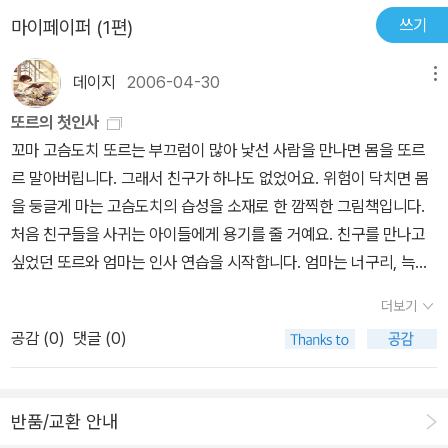
쓰기
마이페이퍼 (1편)
데이지
2006-04-30
메뉴
또르의 첫인사
꼬마 고슴도치 또르는 부끄럼이 많아 낯선 사람을 만나면 몸을 또르
르 말아버립니다. 그래서 친구가 하나도 없었어요. 위험이 닥치면 몸
을 둥글게 마는 고슴도치의 습성을 소재로 한 깜찍한 그림책입니다.
처음 친구들을 사귀는 아이들에게 용기를 줄 거예요. 친구를 만나고
싶었던 또르와 엄마는 인사 연습을 시작합니다. 엄마는 너구리, 늑대,
곰, 토끼 등 이웃들의 가면을 쓰고 또르에게 부지런히 연습을 시켰어
더보기
요. 연습을 하면서 또르의 콩알만한 목소리는 점차 커지고 푹 수그렸
공감 (
0
)
댓글 (0)
던 얼굴도 점차 자신감에 차오릅니다. 그리고 드디어 실제로 친구들
을 만나러 나가는 날이 왔답니다. 과연 또르는 친구를 사귈 수 있을까
요? 꼬마 고슴도치와 동물 친구들의 모습이 정말 귀엽고 친근하게 그
반품/교환 안내
려져 있어 아이들의 시선을 끕니다. 아이들에게 친구 사귀기와 인사