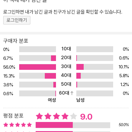
지를 못하는 아이를 두고 답답해하기보다는 함께 헤쳐 나가고 길을
제시해 주는 엄마고치도치의 모습에서 현명함이 느껴진다. 진정 교육
로그인하면 내가 남긴 글과 친구가 남긴 글을 확인할 수 있습니다.
이란 무엇인지, 어떤 마음가짐으로 아이를 길러야 하는지 생각해 보
로그인하기
게 한다. 혼자 나들이를 내보내 놓고선 몰래 따라다니며 나무 뒤에 숨
어서 지켜보는 엄마. 또르가 기절할 때에는 너무 놀라 고개를 빼쭉 내
구매자 분포
밀지만, 결코 또르를 보호하려고 성급히 뛰어 나가지는 않는다. 조용
10대
0%
0%
히 지켜보면서 기다리던 엄마고슴도치는 또르가 첫인사를 무사히 마
20대
0.6%
6.7%
치고 친구를 사귀는 것을 보고 슬며시 웃음을 짓는다. 그리고는 재빨
30대
10.1%
56.0%
리 집에 돌아와 아무 일도 없었다는 듯 또르를 맞이한다. 저자 토리고
40대
5.8%
15.3%
에 마리는 깜찍하고 귀여운 꼬마 고슴도치 또르의 행동만큼이나 깜찍
50대
하고 시선을 붙잡는 밝고 화사한 그림으로, 이 책에 발랄함을 한층 더
1.2%
3.6%
해 주었다. 또한 사물의 특징만을 잘 잡아내어 그린 그림은 복잡한 느
60대
0%
0.6%
여성
남성
낌을 없애 깔끔한 느낌을 주고, 등장하는 동물들의 표정에 집중하도
록 하였다. 더욱이 앞표지에서 뒷표지에 이르기까지 그림이 하나의
9.0
평점 분포
이야기로 이어지는 매우 치밀한 구성이 돋보인다.
50.0%