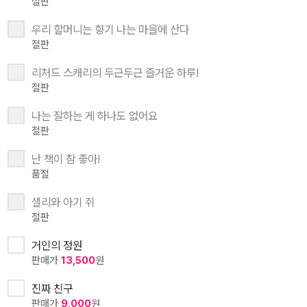
절판
우리 할머니는 향기 나는 마을에 산다
절판
리처드 스캐리의 두근두근 즐거운 하루!
절판
나는 잘하는 게 하나도 없어요
절판
난 책이 참 좋아!
품절
샐리와 아기 쥐
절판
거인의 정원
판매가
13,500
원
진짜 친구
판매가
9,000
원