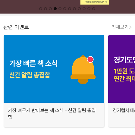
관련 이벤트
전체보기
가장 빠르게 받아보는 책 소식 - 신간 알림 총집
경기컬처패스
합