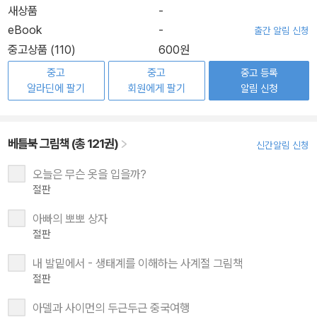
새상품
-
eBook
-
출간 알림 신청
중고상품 (110)
600원
중고
중고
중고 등록
알라딘에 팔기
회원에게 팔기
알림 신청
베틀북 그림책 (총 121권)
신간알림 신청
오늘은 무슨 옷을 입을까?
절판
아빠의 뽀뽀 상자
절판
내 발밑에서 - 생태계를 이해하는 사계절 그림책
절판
아델과 사이먼의 두근두근 중국여행