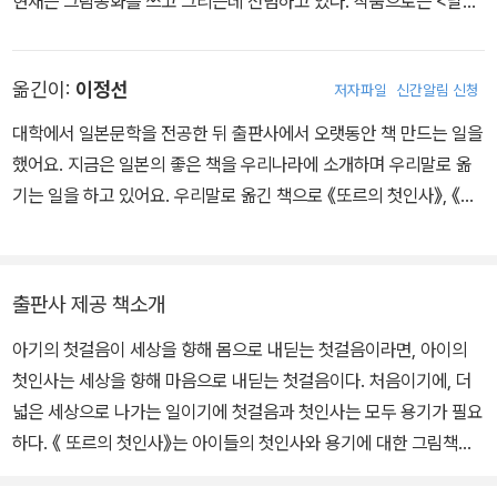
현재는 그림동화를 쓰고 그리는데 전념하고 있다. 작품으로는 <달의
파수꾼>, <들토끼예요>, <리리의 이야기 보따리>, <개구리 보물>,
<날았어요, 날았어요>, <곰돌이의 아이스크림> 등이 있다.
옮긴이:
이정선
저자파일
신간알림 신청
대학에서 일본문학을 전공한 뒤 출판사에서 오랫동안 책 만드는 일을
했어요. 지금은 일본의 좋은 책을 우리나라에 소개하며 우리말로 옮
기는 일을 하고 있어요. 우리말로 옮긴 책으로 《또르의 첫인사》, 《엄
마, 내가 자전거를 탔어요!》, 《진짜 영웅》, 《우리 아빠》, 《오렌지 펭
귄》, 《쌍둥이할매식당》, 《시간을 되돌리고 싶어!》, 《귀여운 아기 고
양이의 가족이 되어 주세요!》, <안내견 베르나> 시리즈 등이 있어요.
출판사 제공 책소개
아기의 첫걸음이 세상을 향해 몸으로 내딛는 첫걸음이라면, 아이의
첫인사는 세상을 향해 마음으로 내딛는 첫걸음이다. 처음이기에, 더
넓은 세상으로 나가는 일이기에 첫걸음과 첫인사는 모두 용기가 필요
하다. 《 또르의 첫인사》는 아이들의 첫인사와 용기에 대한 그림책이
다. 고슴도치는 위험이 닥치면 자신을 보호하기 위해 몸을 둥글게 말