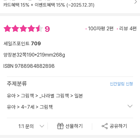
카드혜택 15% + 이벤트혜택 15% (~2025.12.31)
9
100자평 2편
리뷰 4편
세일즈포인트
709
양장본
32쪽
190*219mm
268g
ISBN 9788984882898
주제분류
신간알림 신청
유아
>
그림책
>
_나라별 그림책
>
일본
유아
>
4~7세
>
그림책
선물하기
공유하기