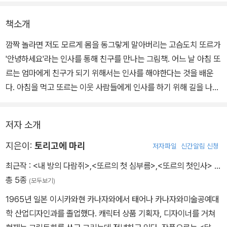
책소개
깜짝 놀라면 저도 모르게 몸을 동그랗게 말아버리는 고슴도치 또르가
'안녕하세요'라는 인사를 통해 친구를 만나는 그림책. 어느 날 아침 또
르는 엄마에게 친구가 되기 위해서는 인사를 해야한다는 것을 배운
다. 아침을 먹고 또르는 이웃 사람들에게 인사를 하기 위해 길을 나선
다.
저자 소개
하지만 자기 버릇을 남 주지는 못하는 법. 엄마와 함께 몇 번을 연습하
고, 혼자서도 열심히 연습을 했지만, 다른 동물 친구들을 보는 순간 아
지은이:
토리고에 마리
저자파일
신간알림 신청
무 말도 나오지 않는다. "안... 안... 안..."이라고 말하는 것도 온 용기
최근작 :
<내 방의 다람쥐>
,
<또르의 첫 심부름>
,
<또르의 첫인사>
…
를 다 쥐어짜야 한다. 결국 또르는 '안'만 말하다가 부끄러워 달아나
총 5종
(모두보기)
버린다.
1965년 일본 이시카와현 카나자와에서 태어나 카나자와미술공예대
학 산업디자인과를 졸업했다. 캐릭터 상품 기획자, 디자이너를 거쳐