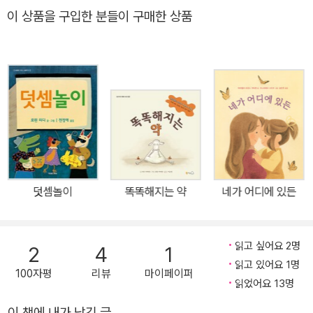
아 버리는 습성이 있다. 마치 삐죽빼죽 가시 돋친 밤송이처럼……. 저
이 상품을 구입한 분들이 구매한 상품
자는 이러한 고슴도치의 습성을 활용하여 깜찍한 그림책을 만들어냈
다. 주인공 꼬마 고슴도치 또르도 깜짝 놀라면 몸을 또르르 말아 버린
다. 그런데 또르는 너무 부끄럼이 많아서 놀랐을 때뿐 아니라, 이웃을
만나기만 해도 몸을 둥글게 말아 버리는 것이다. 그래서 또르는 친구
가 하나도 없다. 친구를 사귀는 첫 단계는 인사인데, 부끄럼이 많은 또
르가 과연 용기를 가지고 인사를 할 수 있을까? 엄마고슴도치와 또르
는 인사 연습을 시작한다. 엄마는 너구리, 늑대, 곰, 토끼 등 이웃들의
가면을 쓰고 또르에게 부지런히 연습을 시킨다. 연습을 하면서 또르
의 콩알만한 목소리는 점차 커지고 푹 수그렸던 얼굴도 점차 자신감
덧셈놀이
똑똑해지는 약
네가 어디에 있든
에 차오른다. 《또르의 첫인사》는 우리에게 조그맣지만 중요한 교훈을
안겨준다. "부지런히 연습하고, 조금만 용기를 내면 이겨낼 수 있
어"라고……. 엄마의 앞치마 끈을 꼬옥 잡고 있는 또르의 모습은 엄마
읽고 싶어요 2명
2
4
1
뒤를 아장아장 따라다니는 아기를 떠오르게 한다. 또르는 아기에서
읽고 있어요 1명
100자평
리뷰
마이페이퍼
아이로 성장하는 길목에 서 있는 것 같다. 이제 막 홀로 무언가를 할
읽었어요 13명
수 있게 되고, 또 홀로 하고 싶어 하는……. 너무나 부끄럼이 많아 나서
이 책에 내가 남긴 글