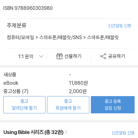
ISBN 9788960303980
주제분류
신간알림 신청
컴퓨터/모바일
>
스마트폰/태블릿/SNS
>
스마트폰/태블릿
선물하기
공유하기
새상품
-
eBook
11,880원
중고상품 (7)
2,000원
중고
중고
중고 등록
알라딘에 팔기
회원에게 팔기
알림 신청
Using Bible 시리즈 (총 32권)
신간알림 신청