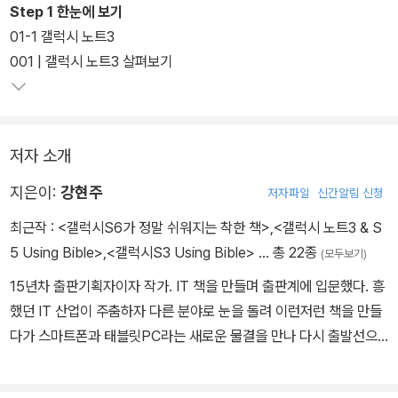
관리법, 목소리로 검색하기, 글자 입력하기, 파일 전송하기, 초기화 및
Step 1 한눈에 보기
복원까지 기본 중의 기본 기능을 설명한다.
01-1 갤럭시 노트3
001 | 갤럭시 노트3 살펴보기
또한 갤럭시 노트3 & 갤럭시S5에 설치되어 있는 애플리케이션을 설
명한다. 전화, 메시지, 이메일, 인터넷, 카메라, 뮤직 등 갤럭시 노트3
& 갤럭시S5와 함께 즐길 수 있는 다양한 애플리케이션 활용법을 익
저자 소개
힐 수 있다. Play 스토어를 비롯한 여러 스토어에서 애플리케이션을
설치하는 방법을 익힐 수 있어서 스마트폰에 이미 설치되어 있는 애
지은이:
강현주
저자파일
신간알림 신청
플리케이션 외에 내게 필요한 애플리케이션을 찾을 수 있게 도와준
최근작 :
<갤럭시S6가 정말 쉬워지는 착한 책>
,
<갤럭시 노트3 & S
다.
5 Using Bible>
,
<갤럭시S3 Using Bible>
… 총 22종
(모두보기)
15년차 출판기획자이자 작가. IT 책을 만들며 출판계에 입문했다. 흥
했던 IT 산업이 주춤하자 다른 분야로 눈을 돌려 이런저런 책을 만들
다가 스마트폰과 태블릿PC라는 새로운 물결을 만나 다시 출발선으
로 돌아왔다. 만든 책으로는 <갤럭시S4가 정말 쉬워지는 착한책> <
갤럭시 노트2가 정말 쉬워지는 착한책> <갤럭시S3가 정말 쉬워지