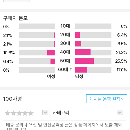
법 갤럭시 노트3 & 갤럭시S5에 설치되어 있는 애플리케이션을 설명
한다. 전화, 메시지, 이메일, 인터넷, 카메라, 뮤직 등 갤럭시 노트3 &
구매자 분포
갤럭시S5와 함께 즐길 수 있는 다양한 애플리케이션 활용법을 익힐
10대
0%
0%
수 있다. Play 스토어를 비롯한 여러 스토어에서 애플리케이션을 설
20대
6.4%
2.1%
치하는 방법을 익힐 수 있어서 스마트폰에 이미 설치되어 있는 애플
30대
8.5%
2.1%
리케이션 외에 내게 필요한 애플리케이션을 찾을 수 있게 도와준다.
40대
Step 3 고급 애플리케이션 활용법 Play 스토어, Galaxy Apps 등
21.3%
10.6%
각종 스토어에서 갤럭시 노트3 & 갤럭시S5를 스마트하게 만들어주
50대
25.5%
6.4%
는 애플리케이션을 찾아서 활용할 수 있게 도와준다. 일상생활, 학습·
60대
17.0%
0%
여성
남성
업무, 여행, 오락·휴식 등 분야별 최고의 애플리케이션만 골라서 소개
했다. 책의 특징 ① 갤럭시 노트3 & 갤럭시S5를 실행하면 나타나는
화면 그대로를 가지고 설명하기 때문에 초보자도 이해하기 쉽다. ②
100자평
게시물 운영 원칙
SKT, KT, LGU+ 각 이동통신사에서 제공하는 앱을 소개하여 이용
하는 이동통신사에 상관없이 볼 수 있다. ③ 인덱스형 목차로 구성하
카테고리
여 궁금한 내용이 있을 때 바로 찾아볼 수 있다. ④ 사용법 설명을 한
두 페이지 안에 담아서 궁금한 기능을 한눈에 익힐 수 있다.