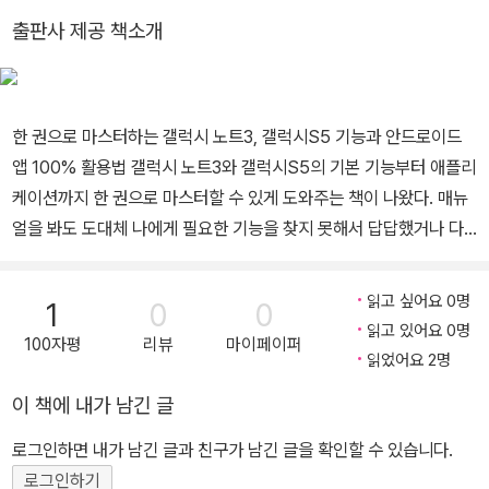
는 착한책> <아이폰 4S가 정말 쉬워지는 착한책> 등이 있으며 스마
출판사 제공 책소개
트폰과 태블릿PC가 가져올 세상의 변화에 적극 동참하려고 노력하
고 있다.
한 권으로 마스터하는 갤럭시 노트3, 갤럭시S5 기능과 안드로이드
앱 100% 활용법 갤럭시 노트3와 갤럭시S5의 기본 기능부터 애플리
케이션까지 한 권으로 마스터할 수 있게 도와주는 책이 나왔다. 매뉴
얼을 봐도 도대체 나에게 필요한 기능을 찾지 못해서 답답했거나 다
양한 스마트폰을 써 왔지만 막상 스마트폰의 기능이나 활용법은 잘
몰라서 아쉬웠다면 이 책을 보자. 실제 갤럭시 노트3 & 갤럭시S5 화
읽고 싶어요 0명
1
0
0
면과 똑같은 그림으로 설명되어 있어 따라 익히기 쉽고 통신사별 설
읽고 있어요 0명
100자평
리뷰
마이페이퍼
명이 함께 있어 이해하기 쉽다. Step 1 한눈에 보기 갤럭시 노트3 &
읽었어요 2명
갤럭시S5의 생김새부터 차근차근 알려주는 챕터다. 하루에도 여러
이 책에 내가 남긴 글
번 마주치는 홈 화면 사용법, 화면을 가득 채운 애플리케이션 관리법,
목소리로 검색하기, 글자 입력하기, 파일 전송하기, 초기화 및 복원까
로그인하면 내가 남긴 글과 친구가 남긴 글을 확인할 수 있습니다.
지 기본 중의 기본 기능을 설명한다. Step 2 기본 애플리케이션 활용
로그인하기