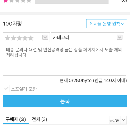
0%
OK 2에서는 지금까지 배운 모든 것을 이용해 실제 보정과정을 실습
합니다. 포토샵과 라이트룸을 넘나드는 전문가의 진짜 보정 노하우를
만나보세요. 이렇게 퍼줘도 될까 싶은 업계의 비밀 테크닉까지 몽땅
100자평
게시물 운영 원칙
공개됩니다. 4. 예제 파일이 왜 3기가가 넘어? - 사진작가의 판매용
카테고리
작품을 그대로 가져온 아름다운 사진들 - 전문가의 실제 보정 과정을
고스란히 담고 있는 완성 파일 이 책의 예제들은 기능 설명을 위해 대
충 만든 것들이 아닙니다. 게다가 완성파일에는 원본부터 완성까지
전문가의 보정 과정을 모두 담아 내가 한 작업과 어떻게 다른지를 비
교해볼 수 있도록 준비했습니다. 결과만 딸랑 보여주는 게 아니라는
게 핵심! 5. 난 책을 봐도 모르겠더라... - 독자게시판에 대한 저자의
현재
0
/280byte (한글 140자 이내)
지극정성, 그 결과로 남은 수십 개의 유튜브 동영상 자세한 설명은 책
스포일러 포함
으로, 중요한 실습 과정은 동영상을 통해 쉽고 빠르게 이해할 수 있습
등록
니다. 그래도 모르면? 독자 게시판에 거침없이 질문하기! 망설이지
마세요. 정말 답변을 들을 수 있습니다.
구매자 (3)
전체 (3)