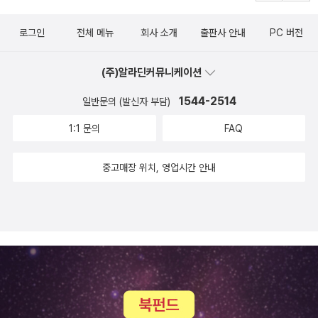
니터와 다른 사람의 모니터에는 약간의 색상 차이가 난다는 정도로
로그인
전체 메뉴
회사 소개
출판사 안내
PC 버전
이해하고 넘어가면 되겠다. 이 말은 바꿔 말해서, 내가 사진 편집과 보
정, 그리고 인화까지 다 하겠다는 사람에게 필요한 부분이다. 이 갭을
(주)알라딘커뮤니케이션
해결하고 싶다면 그 때 깊이 파고들어도 된다.때로 어떤 부분은 포기
할 줄도 알아야 한다. 위의 내용을 몰라도 사진 생활에 지장은 없다.내
1544-2514
일반문의 (발신자 부담)
가 못하는 부분은 그냥 인화 업체에 맡기면 된다. 이 사람들은 수십년
1:1 문의
FAQ
간 업으로 해 왔기에 당신이 열 배, 스무 배의 노력을 해도 따라잡기가
어려울 수 있기 때문이다. 전작과 비교해 보면서 읽어 본 결과......
중고매장 위치, 영업시간 안내
어떤 부분은 더 자세히 설명이 되어서 좋았고, 또 다른 주제는 간단한
소개만 해서 구색맞추기인 파트가 있다. 특히나 스택 모드 챕터가 그
렇다. 아마도 그다지 인기가 없는 파트라서 간략히 마감한 것일까?
전작에서 무한한 가능성이라고 언급을 해 놓고 이번 개정판은 더 축
소가 되었으니 의아할 따름이다.하여간, 전반적으로 좋은 책임에는
틀림없다. 개정판이 나왔다는 것은 이미 검증이 되었다는 얘기니까.
틈틈이 읽어가면서 같이 제공되는 예제 파일을 따라하다 보면 많은
지식과 기술을 익히게 될 것이다. https://blog.aladin.co.kr/7119