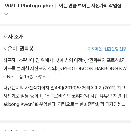
PART 1 Photographer｜ 아는 만큼 보이는 사진가의 작업실
저자 소개
지은이:
권학봉
저자파일
신간알림 신청
최근작 :
<동남아 길 위에서: 낮과 밤의 여정>
,
<권학봉의 포토샵&라
이트룸 클래식 사진보정 강의>
,
<PHOTOBOOK HAKBONG KW
ON>
… 총 15종
(모두보기)
다큐멘터리 사진작가이자 알라미(2010)와 게티이미지(2011) 기고
사진가로 활동 중이며, ‘스트로비스트 코리아’와 사진 유튜브 채널 ‘H
akbong Kwon’을 운영한다. 경력으로는 한화종합화학 디자인센터
그래픽디자이너(2006), 영남이공대학교 시각영상디자인과 강사(2
024)로 활동했고, 유네스코 국제사진교육프로그램 강사(2019)를
역임했다. 다수의 전시를 열었으며, 대표적으로 ‘산 위의 사람들’(201