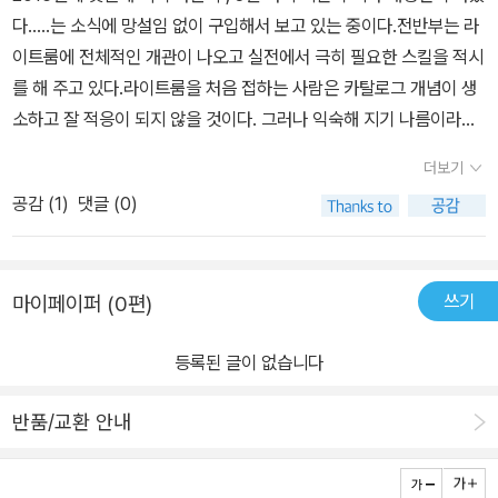
다.....는 소식에 망설임 없이 구입해서 보고 있는 중이다.전반부는 라
이트룸에 전체적인 개관이 나오고 실전에서 극히 필요한 스킬을 적시
를 해 주고 있다.라이트룸을 처음 접하는 사람은 카탈로그 개념이 생
소하고 잘 적응이 되지 않을 것이다. 그러나 익숙해 지기 나름이라서
이 부분은 조금 신경 써서 봐야 할 것이다.이어서 사진 편집을 위한 컴
더보기
퓨터 사양과 장비에 대한 가이드가 나온다. 뭐~~~ 이 책을 집어든
공감 (
1
)
댓글 (0)
사람은 어느 정도 PC와 카메라에 대해서 알고 있는 사람이니까 술술
훑어 넘어가면 되겠다. 그래도 한 번 더 주의깊게 봐야 할 부분은 모니
터의 선택과 색공간, 색역에 대한 내용일 것이다.특히나 후자에 대해
쓰기
마이페이퍼 (0편)
서는 상세하게 기술하고 있는데 초보가 보기에는 조금 헷갈릴 것 같
다. 중급자 이상의 유저, 그러니까 포토샵과 라이트룸을 다룰 줄 알면
등록된 글이 없습니다
서 PC에 대해서 어느 정도는 아는 사람이어야 이해할 수 있을 것이
다. 사실 초보자에게 캘리브레이션과 색역, 색공간에 대해서 얘기를
반품/교환 안내
해 주면 그 필요성을 잘 모른다.시행착오를 겪어가면서..... 프린팅과
모니터의 색상이 차이가 난 다는 것을 깨달을 때 쯤 해서 알게 된다.그
러므로 이 부분을 완전정복 해야 할 필요는 없어 보인다. 내가 보는 모