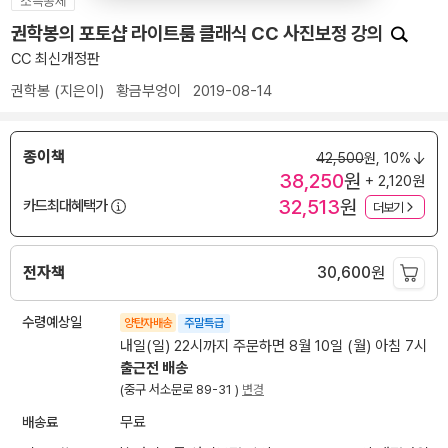
소득공제
권학봉의 포토샵 라이트룸 클래식 CC 사진보정 강의
CC 최신개정판
권학봉
(지은이)
황금부엉이
2019-08-14
종이책
42,500
원,
10%
38,250
원
+ 2,120원
32,513
원
카드최대혜택가
더보기
전자책
30,600
원
수령예상일
양탄자배송
주말특급
내일(일) 22시까지 주문하면 8월 10일 (월) 아침 7시
출근전 배송
(중구 서소문로 89-31 )
변경
배송료
무료