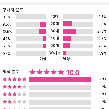
대한 확실한 설명. 진짜 써먹을 수 있는 탄탄한 사진 기초 단순한 매뉴
구매자 분포
얼이 아닙니다. 사진가의 작업 순서에 맞춰 카메라에서 파일을 가져
10대
0.5%
0.5%
오는 순간부터 보정을 거쳐 인쇄까지 가장 쉽게 갈 수 있는 지름길을
20대
15.0%
9.5%
안내하니까요. 게다가 사진을 다루면서 자주 부딪치게 되는 카메라와
30대
21.8%
12.5%
컴퓨터 문제들, 히스토그램, 클리핑, 색역, 캘리브레이션, 색수차 등의
40대
사진지식까지 어디서도 확실히 답해주지 않던 개념들을 속 시원하고
12.8%
4.7%
깔끔하게 정리할 수 있습니다. 2. 전문가랑 내 사진은 뭐가 다른 걸
50대
12.0%
5.3%
까? - 보는 눈부터 키우는 보정 전후 비교 내 사진에 어떤 문제가 있
60대
4.9%
0.7%
여성
남성
는지 모르겠다구요? 사진작가의 민낯인 원본사진을 그대로 가져와
이 사진의 문제점은 무엇인지, 어떻게 보정해야 하는지부터 방향을
10.0
평점 분포
잡고 시작합니다. 보는 눈을 키운 후 보정 기술을 배우는 게 순서니까
요. 사진에 담긴 스토리를 보는 재미는 덤! 3. 따라하는 것만으로도 보
100%
정 단계의 ABC를 알 수 있도록 꼼꼼하게 설계된 보정 테크닉 - 풍경,
0%
인물, 다큐멘터리, 상품, 스택모드, 조명까지 아낌없이 내놓는다 배울
0%
때는 하나하나 배워도 기능 하나로 끝나는 보정은 없죠? BOOK 1에
0%
서 사진에 관련된 라이트룸과 포토샵 기능을 하나하나 배운다면, BO