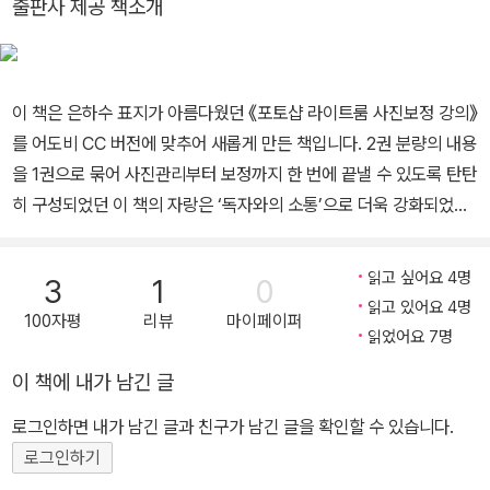
출판사 제공 책소개
6), ‘낭파, 왕국 다시 돌아보기’(2017), ‘로힝야 난민의 이야기’(201
9), ‘인간의 본성에 대해서’(2023) 등이 있다. 수상 내역으로는 스노
든 포토 콘테스트 수상(2012), 온빛 다큐멘터리 온빛상(2018), IPA
이 책은 은하수 표지가 아름다웠던 《포토샵 라이트룸 사진보정 강의》
예술사진 분야 Honorable Mention(2023)을 받았다. 저서로는
를 어도비 CC 버전에 맞추어 새롭게 만든 책입니다. 2권 분량의 내용
『포토샵 라이트룸 사진보정 강의』(2016),『사진조명 강의』(2018),
을 1권으로 묶어 사진관리부터 보정까지 한 번에 끝낼 수 있도록 탄탄
『로힝야 난민의 이야기』(2019),『사진집 HAKBONG KWON』(20
히 구성되었던 이 책의 자랑은 ‘독자와의 소통’으로 더욱 강화되었습
22) 등이 있다. SNS 공식 사이트 http://hakbongkwon.com 저
니다. 첫 출간 이후 3년 동안 독자 질문에 답하고, 더 잘 설명하기 위
자와의 문답 게시판 http://strobistkorea.com 유튜브 https://w
해 유튜브 동영상을 만들고, 최신 버전에 맞춰 내용을 추가하고, 장황
ww.youtube.com/@HakbongKwon 인스타그램 https://ww
읽고 싶어요 4명
3
1
0
했던 설명은 과감히 쳐내고, 독자 리뷰에 고민하며 다시 구성을 다듬
w.instagram.com/hakbong_kwon/
읽고 있어요 4명
100자평
리뷰
마이페이퍼
은 최종 결과물이니까요. 확인하세요, 독자들의 꼼꼼한 검증을 통과
읽었어요 7명
한 그 이유를! 첫 출간 이후 3년 반 동안 포토샵 라이트룸 분야 독보적
이 책에 내가 남긴 글
1등이었던 이유? BOOK1_ 사진관리에 대한 가장 쉬운 접근과 BOO
K2_ 사진보정에 대한 아낌없는 노하우 전수가 자랑이었던 이 책이,
로그인하면 내가 남긴 글과 친구가 남긴 글을 확인할 수 있습니다.
독자와의 소통을 기반으로 어도비 CC 버전에 맞추어 더욱 강해졌습
로그인하기
니다! 1. 히스토그램? 그거 알잖아? 그거! - 사실은 애매하던 것들에