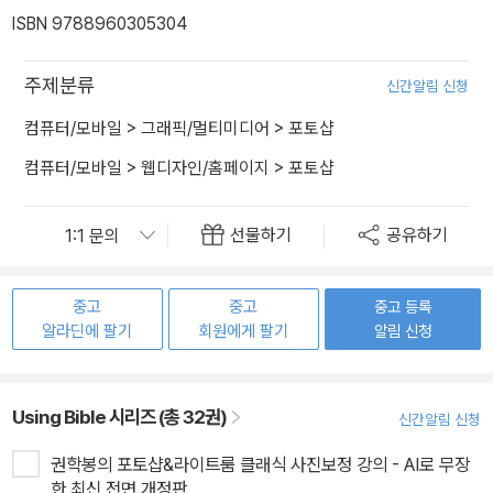
ISBN 9788960305304
주제분류
신간알림 신청
컴퓨터/모바일
>
그래픽/멀티미디어
>
포토샵
컴퓨터/모바일
>
웹디자인/홈페이지
>
포토샵
선물하기
공유하기
중고
중고
중고 등록
알라딘에 팔기
회원에게 팔기
알림 신청
Using Bible 시리즈 (총 32권)
신간알림 신청
권학봉의 포토샵&라이트룸 클래식 사진보정 강의 - AI로 무장
한 최신 전면 개정판