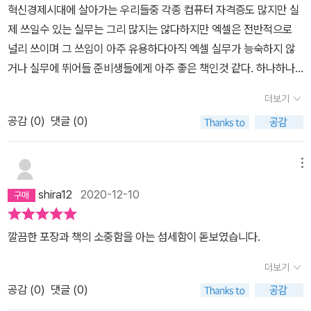
혁신경제시대에 살아가는 우리들중 각종 컴퓨터 자격증도 많지만 실
제 쓰일수 있는 실무는 그리 많지는 않다하지만 엑셀은 전반적으로
널리 쓰이며 그 쓰임이 아주 유용하다아직 엑셀 실무가 능숙하지 않
거나 실무에 뛰어들 준비생들에게 아주 좋은 책인것 같다. 하나하나
실습을 따라하고 반복하다 보면 나도 어느새 실무가가 되있는듯한 느
더보기
낌이다^^ 항상 정진하며 노력하는 사람이 되자!! 모두들 힘내세요 파
공감 (
0
)
댓글 (0)
이팅!!!
메뉴
shira12
2020-12-10
깔끔한 포장과 책의 소중함을 아는 섬세함이 돋보였습니다.
더보기
공감 (
0
)
댓글 (0)