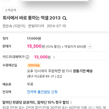
소득공제
회사에서 바로 통하는 엑셀 2013
한은숙
(지은이)
한빛미디어
2014-07-15
정가
17,000원
15,300
판매가
원
(10% 할인) +
마일리지 850원
13,005
카드최대혜택가
원
수령예상일
양탄자배송
오후 12시까지 주문하면 밤 11시
잠들기전 배송
(중구 서소문로 89-31 )
변경
배송료
무료
전자책
전자책 출간알림 신청
알라딘 만권당 삼성카드, 알라딘 15% 청구 할인
최대 1만원 또는 2만원 할인(전월 30만원 또는 60만원 이용 시) / 카드 발