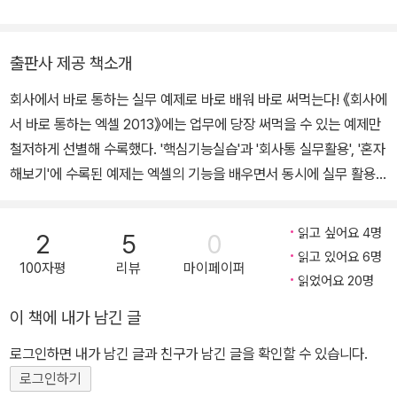
회사원, 공무원 등을 대상으로 오피스 자동화 관련 교육을 활발히 하
고 있습니다. 저서로는 《엑셀 에센스 사전 100》(한빛미디어, 2021),
《회사에서 바로 통하는 실무 엑셀》(한빛미디어, 2019), 《회사에서
출판사 제공 책소개
바로 통하는 엑셀 2016》(한빛미디어, 2017), 《회사에서 바로 통하
회사에서 바로 통하는 실무 예제로 바로 배워 바로 써먹는다! 《회사에
는 엑셀 2013》(한빛미디어, 2014), 《직장인을 위한 실무 엑셀》(길
서 바로 통하는 엑셀 2013》에는 업무에 당장 써먹을 수 있는 예제만
벗, 2012), 《회사에서 바로 통하는 엑셀 2010》(한빛미디어, 2011),
철저하게 선별해 수록했다. '핵심기능실습'과 '회사통 실무활용', '혼자
《한은숙의 Must Have 엑셀 2007을 가져라》(성안당, 2009), 《IT
해보기'에 수록된 예제는 엑셀의 기능을 배우면서 동시에 실무 활용
CookBook 엑셀과 파워포인트 2007 실무와 활용》(한빛아카데미,
능력까지 업그레이드할 수 있는 최적화된 실무 문서로, 어느 회사에
2009), 《웃으며 찾는 엑셀 기능+함수 활용 사전 406》(성안당, 20
서나 사용되는 표준 문서이므로 미리 알아두면 업무 능력 향상에 큰
07), 《회사에서 바로 통하는 엑셀 2003》(한빛미디어, 2005) 등이
읽고 싶어요 4명
2
5
0
도움이 된다. .3단계 학습법이 회사에서 바로 통하는 이유 하나. '핵심
있습니다.
읽고 있어요 6명
100자평
리뷰
마이페이퍼
기능실습'으로 엑셀 기본 기능을 빠르게 익힌다! 엑셀을 다루는 데 반
읽었어요 20명
드시 알고 있어야 할 기능으로 구성했다. 엑셀의 기본 기능부터 필수
이 책에 내가 남긴 글
기능까지 빠르게 익혀 엑셀을 능숙하게 다룰 수 있도록 도와준다. 엑
셀 업무 시 궁금한 부분이 있다면 그때그때 해당 기능을 찾아 익혀보
로그인하면 내가 남긴 글과 친구가 남긴 글을 확인할 수 있습니다.
자. 둘. '회사통 실무활용'으로 업무 활용 능력을 업그레이드한다! 회
로그인하기