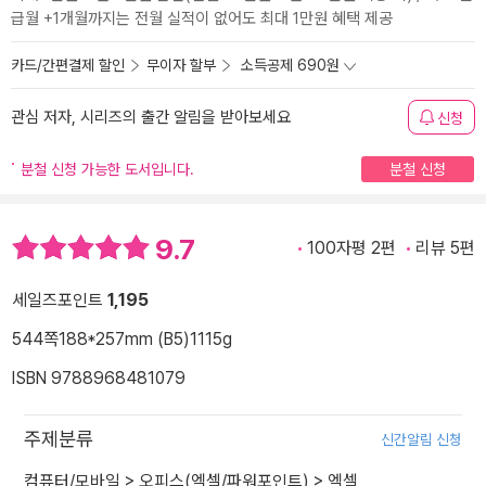
급월 +1개월까지는 전월 실적이 없어도 최대 1만원 혜택 제공
카드/간편결제 할인
무이자 할부
소득공제 690원
관심 저자, 시리즈의 출간 알림을 받아보세요
신청
분철 신청 가능한 도서입니다.
분철 신청
9.7
100자평 2편
리뷰 5편
세일즈포인트
1,195
544쪽
188*257mm (B5)
1115g
ISBN 9788968481079
주제분류
신간알림 신청
컴퓨터/모바일
>
오피스(엑셀/파워포인트)
>
엑셀