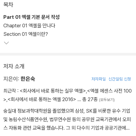
목차
엑셀을 다루는 데 반드시 알고 있어야 할 기능으로 구성했다. 엑셀의
기본 기능부터 필수 기능까지 빠르게 익혀 엑셀을 능숙하게 다룰 수
Part 01 엑셀 기본 문서 작성
있도록 도와준다. 또한 회사에서 엑셀 업무를 할 때 자주 사용하는 문
Chapter 01 엑셀을 만나다
서로 구성하고, '핵심기능실습'과 '회사통 실무활용'에서 배운 내용을
Section 01 엑셀이란?
다시 한 번 복습할 수 있도록 하였다.
저자 소개
지은이:
한은숙
저자파일
신간알림 신청
최근작 :
<회사에서 바로 통하는 실무 엑셀>
,
<엑셀 에센스 사전 100
>
,
<회사에서 바로 통하는 엑셀 2016>
… 총 27종
(모두보기)
숭실대 정보과학대학원을 졸업했으며 삼성, SK를 비롯한 유수 기업
및 농림수산식품연수원, 법무연수원 등의 공무원 교육기관에서 오피
스 자동화 관련 교육을 했습니다. 그 외 다수의 기업과 공공기관에서