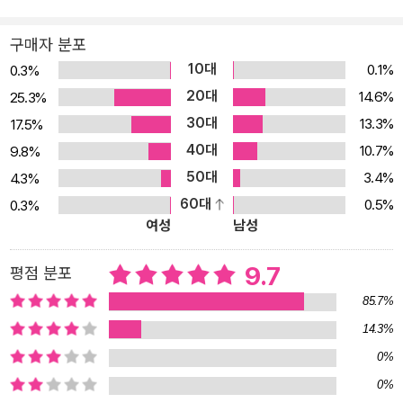
사에서 엑셀 업무를 할 때 자주 사용하는 문서로 구성했다. 예제에 사
용되는 엑셀 기능과 활용 방법을 알아두면 업무 효율을 단숨에 향상
구매자 분포
시킬 수 있다. 작업 시 자주 부딪히는 문제는 '엑셀 실무활용노트'를
10대
0.1%
0.3%
참고하자. 셋. '혼자해보기'로 엑셀 문제 해결 및 응용력을 기른다! '핵
20대
14.6%
25.3%
심기능실습'과 '회사통 실무활용'에서 배운 내용을 다시 한 번 복습할
30대
13.3%
17.5%
수 있다. 완성 파일 미리 보기 및 따라하기를 진행하는 데 필요한 힌트
40대
가 충실하게 수록되어 있으므로 스스로의 엑셀 실력을 점검하고 문제
10.7%
9.8%
해결 및 응용 능력을 기르는 데 활용하자. 어떤 독자를 위한 책인가? ·
50대
3.4%
4.3%
엑셀 작업이 많은 직장인 · 각종 문서 작성으로 어려움을 겪고 있는 신
60대
0.5%
0.3%
여성
남성
입사원 · 취업을 앞둔 대학생 · 엑셀의 필요한 기능을 바로 찾아 바로
적용하고 싶은 사람 이 책의 특징 .회사에서 바로 써먹을 수 있는 100
9.7
평점 분포
여 개의 실무 예제로 필수 기능을 익히고 활용 능력을 기를 수 있다. .
상세한 목차 구성으로 필요한 기능을 바로 찾아 바로 활용할 수 있다.
85.7%
.한눈에 쏙 들어오는 큼직한 그림과 따라하기 표시를 통해 직관적으
14.3%
로 기능을 익힐 수 있다. .따라하기 단계별로 헷갈리기 쉬운 기능은
0%
'바로 통하는 TIP'으로, 엑셀의 막강한 기능 중 꼭 알아야 할 내용은
0%