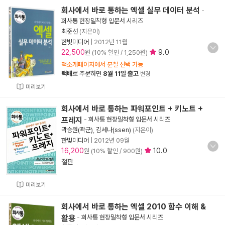
회사에서 바로 통하는 엑셀 실무 데이터 분석
-
회사통 현장밀착형 입문서 시리즈
최준선
(지은이)
한빛미디어
|
2012년 11월
22,500
9.0
원 (10% 할인 / 1,250원)
책소개페이지에서 분철 선택 가능
택배
로 주문하면
8월 11일 출고
변경
미리보기
회사에서 바로 통하는 파워포인트 + 키노트 +
프레지
-
회사통 현장밀착형 입문서 시리즈
곽승원(꽉군)
,
김세나(ssen)
(지은이)
한빛미디어
|
2012년 09월
16,200
10.0
원 (10% 할인 / 900원)
절판
미리보기
회사에서 바로 통하는 엑셀 2010 함수 이해 &
활용
-
회사통 현장밀착형 입문서 시리즈