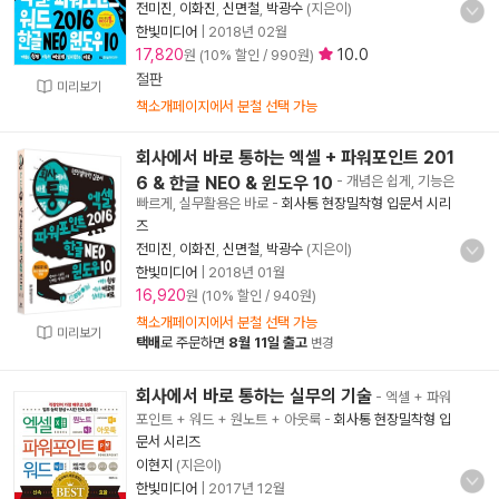
전미진
,
이화진
,
신면철
,
박광수
(지은이)
한빛미디어
|
2018년 02월
17,820
10.0
원 (10% 할인 / 990원)
절판
미리보기
책소개페이지에서 분철 선택 가능
회사에서 바로 통하는 엑셀 + 파워포인트 201
6 & 한글 NEO & 윈도우 10
- 개념은 쉽게, 기능은
빠르게, 실무활용은 바로
-
회사통 현장밀착형 입문서 시리
즈
전미진
,
이화진
,
신면철
,
박광수
(지은이)
한빛미디어
|
2018년 01월
16,920
원 (10% 할인 / 940원)
책소개페이지에서 분철 선택 가능
미리보기
택배
로 주문하면
8월 11일 출고
변경
회사에서 바로 통하는 실무의 기술
- 엑셀 + 파워
포인트 + 워드 + 원노트 + 아웃룩
-
회사통 현장밀착형 입
문서 시리즈
이현지
(지은이)
한빛미디어
|
2017년 12월