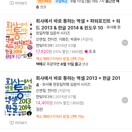
8월 10일 (월) 아침 7시
출근전 배
양탄자배송
주말특급
미리보기
송
변경
회사에서 바로 통하는 엑셀 + 파워포인트 + 워
드 2013 & 한글 2014 & 윈도우 10
-
회사통 현
장밀착형 입문서 시리즈
신면철
,
전미진
,
이화진
,
박광수
(지은이)
한빛미디어
|
2016년 03월
17,820
8.8
원 (10% 할인 / 990원)
책소개페이지에서 분철 선택 가능
택배
로 주문하면
8월 11일 출고
변경
회사에서 바로 통하는 엑셀 2013 + 한글 201
4
-
회사통 현장밀착형 입문서 시리즈
신면철
,
전미진
(지은이)
한빛미디어
|
2015년 07월
14,400
원 (10% 할인 / 800원)
절판
책소개페이지에서 분철 선택 가능
미리보기