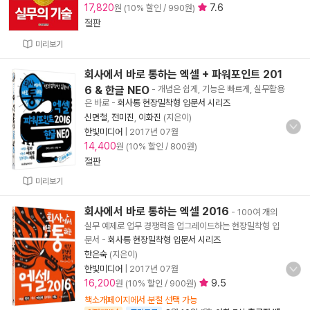
17,820
7.6
원 (10% 할인 / 990원)
절판
미리보기
회사에서 바로 통하는 엑셀 + 파워포인트 201
6 & 한글 NEO
- 개념은 쉽게, 기능은 빠르게, 실무활용
은 바로
-
회사통 현장밀착형 입문서 시리즈
신면철
,
전미진
,
이화진
(지은이)
한빛미디어
|
2017년 07월
14,400
원 (10% 할인 / 800원)
절판
미리보기
회사에서 바로 통하는 엑셀 2016
- 100여 개의
실무 예제로 업무 경쟁력을 업그레이드하는 현장밀착형 입
문서
-
회사통 현장밀착형 입문서 시리즈
한은숙
(지은이)
한빛미디어
|
2017년 07월
16,200
9.5
원 (10% 할인 / 900원)
책소개페이지에서 분철 선택 가능