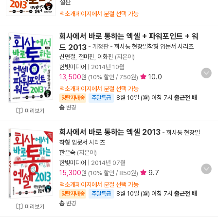
절판
책소개페이지에서 분철 선택 가능
회사에서 바로 통하는 엑셀 + 파워포인트 + 워
드 2013
- 개정판
-
회사통 현장밀착형 입문서 시리즈
신면철
,
전미진
,
이화진
(지은이)
한빛미디어
|
2014년 10월
13,500
10.0
원 (10% 할인 / 750원)
책소개페이지에서 분철 선택 가능
8월 10일 (월) 아침 7시
출근전 배
양탄자배송
주말특급
송
변경
미리보기
회사에서 바로 통하는 엑셀 2013
-
회사통 현장밀
착형 입문서 시리즈
한은숙
(지은이)
한빛미디어
|
2014년 07월
15,300
9.7
원 (10% 할인 / 850원)
책소개페이지에서 분철 선택 가능
8월 10일 (월) 아침 7시
출근전 배
양탄자배송
주말특급
송
변경
미리보기