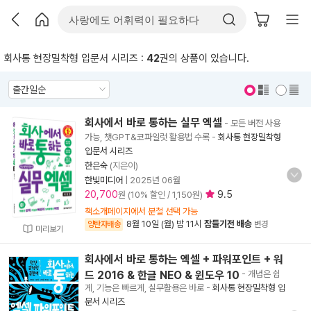
회사통 현장밀착형 입문서 시리즈 :
42
권의 상품이 있습니다.
표지 보기
표지 안보기
회사에서 바로 통하는 실무 엑셀
- 모든 버전 사용
가능, 챗GPT&코파일럿 활용법 수록
-
회사통 현장밀착형
입문서 시리즈
한은숙
(지은이)
한빛미디어
|
2025년 06월
20,700
9.5
원 (10% 할인 / 1,150원)
책소개페이지에서 분철 선택 가능
8월 10일 (월) 밤 11시
잠들기전 배송
양탄자배송
변경
미리보기
회사에서 바로 통하는 엑셀 + 파워포인트 + 워
드 2016 & 한글 NEO & 윈도우 10
- 개념은 쉽
게, 기능은 빠르게, 실무활용은 바로
-
회사통 현장밀착형 입
문서 시리즈