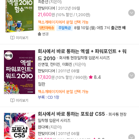
최준선
(지은이)
한빛미디어
|
2012년 09월
21,600
원 (10% 할인 / 1,200원)
책소개페이지에서 분철 선택 가능
8월 10일 (월) 아침 7시
출근전 배
양탄자배송
주말특급
송
변경
미리보기
회사에서 바로 통하는 엑셀 + 파워포인트 + 워
드 2010
-
회사통 현장밀착형 입문서 시리즈
신면철
,
전미진
,
이화진
(지은이)
한빛미디어
|
2011년 08월
17,820
8.4
원 (10% 할인 / 990원)
절판
책소개페이지에서 분철 선택 가능
부록 : CD 1장
미리보기
회사에서 바로 통하는 포토샵 CS5
-
회사통 현장
밀착형 입문서 시리즈
원다예
(지은이)
한빛미디어
|
2011년 06월