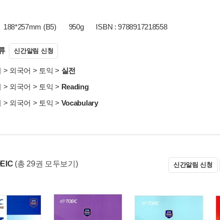
188*257mm (B5)
950g
ISBN : 9788917218558
류
신간알림 신청
서
>
외국어
>
토익
>
실전
서
>
외국어
>
토익
>
Reading
서
>
외국어
>
토익
>
Vocabulary
EIC
(총 29권 모두보기)
신간알림 신청