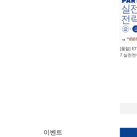
[품절] ET
7 실전전
이벤트