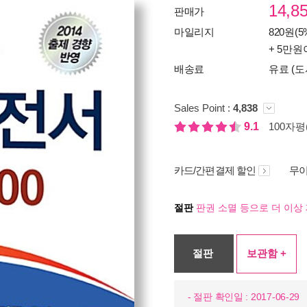
14,8
판매가
마일리지
820원(5
+ 5만원
배송료
유료 (도
Sales Point :
4,838
9.1
100자평(
카드/간편결제 할인
무이
절판
판권 소멸 등으로 더 이상 
절판
보관함 +
- 절판 확인일 : 2017-06-29