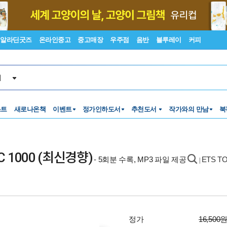
알라딘굿즈
온라인중고
중고매장
우주점
음반
블루레이
커피
서
스트
새로나온책
이벤트
정가인하도서
추천도서
작가와의 만남
북
RC 1000 (최신경향)
- 5회분 수록, MP3 파일 제공
ETS T
|
정가
16,500