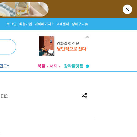
로그인
회원가입
마이페이지
고객센터
장바구니
(0)
투비컨티뉴드
창작플랫폼
펀드
북플
서재
투비컨티뉴드
OEIC
원