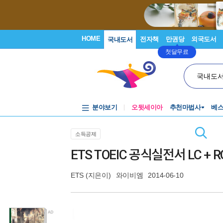
HOME
전자책
만권당
외국도서
국내도서
첫달무료
국내도
분야보기
오뒷세이아
추천마법사
베
소득공제
ETS TOEIC 공식실전서 LC + 
ETS
(지은이)
와이비엠
2014-06-10