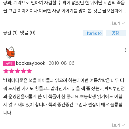
랑과, 계략으로 인하여 자결할 수 밖에 없었던 한 뛰어난 시인의 죽음
홍련은 말할 것도 없고 이인보전이나 금오신화의 소설들은 거개가 귀
새는 너무나 '적절하게' 아름다워서 어찌 이리 만들었을꼬, 라는 생각
을 그린 이야기이다.이러한 사랑 이야기를 많이 본 것은 금오신화에
신과 산자들 사이에 일어나는 사건을 이야기한다. 귀신과 함께 했던
이 절로 난다. 교실에서 선생님과 아이들이 이런 책을 놓고 국어시간
서이다. 산 자와 죽은 자의 사랑, 이룰 수 없는 꿈, 영원한 결별등은 이
고대인들이 지닌 세계관의 특징이기만 할까. 운영전의 경우는 유영이
에 함께 읽으며 나눈다는 생각을 하면-- 생각만으로도 즐겁다. 나는
더보기
들의 슬픈 모습을 더욱이 빛내주었다. 이들의 사랑은 왜 아름다운가?
란 선비가 귀신과의 접촉으로 현실을 다시 해석하는 기회를 얻고 최
이야기에 들어가기도 전에 벌써 이 책의 목적과 모양새에 매료되고
공감 (
1
)
댓글 (0)
이들은 서로를 죽어서도 잊지 못하고 그리워했다. 현대 사회에서 이
치원전과 이인보전의 경우는 외로운 선비들이 사랑을 나누는 기회이
말았다. 요즘 어른인 나도 좋지만 요즘 아이들은 정말 좋겠다. 운영과
러한 사랑이 불가피하기에, 이러한 이야기가 더욱 더 빛을 발하는 것
며 최치원전의 경우는 그것을 기화로 최치원 말년에 은둔한 사연을
김진사, 안평대군의 이야기는 흥미롭고, 안타깝고, 아름다왔다. 한문
만 같다.세종 대왕의 여덟 왕자중 가장 총명했다던 안평대군과, 그 대
설명하기도 한다. 고골리 작품 ‘외투’에 등장하는 귀신은 캐릭터와 사
메뉴
으로 이런 소설이 씌어진다면 대체 어떤 글자들로 어떤 문장으로 되
군이 거느렸던 열 명의 시녀. 이 열 명의 시녀는, 다른 여자와는 달리
건을 극적으로 드러내는 효과를 내는 것을 보면, 창작자들이 귀신을
어있는지 전혀 알지 못하지만, 조현설님의 번역은 이 책에서 '내용을
booksaybook
2010-08-06
아름다우면서도 영특하여, 안평대군의 가르침을 받아 당대의 뛰어난
등장시키는 맥락과 동기는 매우 흥미로운 주제이다. 그에 비해 구운
담는 그릇'이라는 형식을 적절히 고르지 않았나 싶다. 글에는 이루 말
시인이 되었다. 안평 대군은 이들이 지어내는 시들을 음미하기를 즐
몽은 꿈 이야기고 춘향전은 꿈도 귀신도 없는 매우 리얼한 배경을 깔
할 수 없는 품위가 흐른다. 왕가의 아들답게 안평대군의 수성궁의 생
방학마다좋은 책을 아이들과 읽으려 하는데이번 여름방학은 너무 더
겼으며, 단지 이 시녀들은 바깥 출입이나 사랑이 금지되어 있었다. 그
고 있으니 시대에 따라 이야기 풀어가는 양상의 변화 또한 매우 흥미
활은 절도와 위엄이 깃들어있다. 어려서부터 시, 서, 화,악에 모두 능
워 도서관 가기도 힘들고...알라딘에서 읽을 책 좀 샀는데,박씨부인전
들은 오직 안평대군 한 명만을 위한, 새장 속에 갇힌 나이팅게일들이
로운 것이다. 5. 우리 고전 속 데이트 풍속 - 한시 나누기 최치원전이
하고 학문을 좋아했던 안평은 그 미학적 완성을 위해 수성궁을 짓고
과 운영전을새롭게 쓴 이 책들이 참 좋네요.초등학생 읽기에도 어렵
었다. 이러한 때 한 궁녀가 사랑에 빠졌다면 어땠을까? 죽음에 이를
나 금오신화 운영전 등 고전 속에는 시를 주고받으며 사랑을 키우는
거기에 궁녀를 들여 교육을 시킨다. 안평의 권위는 지금으로서는 도
지 않고 재미있어 합니다.책의 중간중간 그림과 편집이 매우 훌륭합
수 밖에 없는 사랑을 겪은 그녀가 택할 방법은, 결국 자결 밖에 없었
데이트가 하나의 풍속처럼 여기저기서 발견된다. 최근 영국에서는 인
저히 수긍할 수 없지만 그 시대로서는 거역할 수 없는 것이었으리라.
니다.
다.문장가 김 진사와 운영은, 서로에 대한 사랑을 확신했으면서도 가
텔리데이팅이 유행한다는 보도가 있었다. 시 낭송 모임이나 정치토론
안평의 이상의 실현을 위한 한 무리의 궁녀들의 삶, 그것을 들여다보
장 중요한 결단을 내릴 수가 없었다. 그들은 스스로의 운명을 거스를
회 등을 통해 데이트를 하며 말초적인 것 이상의 지성을 꾀하는 새로
더보기
며 땅을 치고 한숨을 쉴 수 밖에 없는 것이 오늘날의 정서이다. 운영전