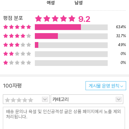
여성
남성
9.2
평점 분포
63.4%
31.7%
4.9%
0%
0%
100자평
게시물 운영 원칙
카테고리