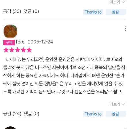
더보기
<운영전>인 <손가락에 잘못 떨어진 먹물 한방울> 또한 궁년인 운영
공감 (
30
)
댓글 (0)
과 김진사의 비극적 사랑을 담고 있으면서 우리의 고전중 손꼽힐만한
문학성을 가지고 있지만, <로미오와 줄리엣>의 셰익스피어처럼 원
전 자체에 명백한 작가의 이름은 될수 없는 것은 아타까운 일이다.<
메뉴
운영전>깊이 읽기에 나와 있듯이 사대부로 추정되는 작가가 남녀간
fore
2005-12-24
의 사랑이 '헛되이' 지어내고 '소일거리'로 읽는다는 것 자체가 부끄럽
게 생각했던 시대적 이유로 운영전과 같이 작자 미상으로 전해 내려
1. 재미있는 우리고전, 운영전 운영전은 사랑이야기이다. 로미오와
오는 우리의 구전이 꽤 많은 모양이다.작품의 내용은 이러하다.어느
줄리엣 못지 않은 비극적인 사랑이야기로 조선시대 풍속의 일단을 짐
날, 안평대군에게 인사차 온 김진사는 수성궁에서 열명의 궁녀중 운
작하게 하는 중요한 자료이기도 하다. 나라말에서 펴낸 운영전 “손가
영에게 마음을 빼앗긴다. 운영또한 김진사 곁에서 먹을 갈던 중 초서
락에 잘못 떨어진 먹물 한방울” 은 우리 고전을 재미있게 읽을 수 있
를 휘갈겨 쓰던 김진사의 붓끝에서 튀어온 먹물 한방울이 손가락에
도록 배려한 기획이 돋보인다. 무엇보다 한문소설을 우리말로 쉽고
떨어지자, 오히려 씻지 않고 정표인양 바라보는 마음이 벌써 김진사
아름답고 생생하게 읽을 수 있게 번역했고 안평대군과의 인터뷰나 한
를 향해있다. 서양의 많은 고전이 무도회장과 같은 공식적인 자리에
더보기
시나 궁녀들의 풍속을 흥미롭게 읽을 수 있는 형식으로 적절히 삽입
서 남녀간의 만남이 이루어 진다면, 남녀의 공식적인 만남 자체가 허
공감 (
24
)
댓글 (0)
하여 작품을 다각도로 접근하게 한다. 이는 하이퍼텍스트적 편집으로
용되지 않았던 우리의 고전에서는 그 만남 자체가 극적이 요소가 될
인터넷에 익숙한 청소년들에게 고전을 친숙하게 접근하게 한다. 여기
것이다.소박하고 단정하기까지한 김진사와 운영의 만남은 주인의 집