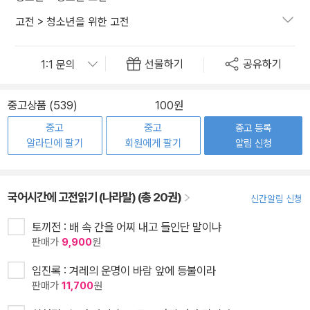
고전
>
청소년을 위한 고전
선물하기
공유하기
중고상품 (539)
100원
중고
중고
중고 등록
알라딘에 팔기
회원에게 팔기
알림 신청
국어시간에 고전읽기 (나라말) (총 20권)
신간알림 신청
토끼전 : 배 속 간을 어찌 내고 들인단 말이냐
판매가
9,900
원
임진록 : 겨레의 운명이 바람 앞에 등불이라
판매가
11,700
원