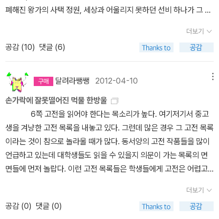
폐해진 왕가의 사택 정원, 세상과 어울리지 못하던 선비 하나가 그 버
이루어지지 못 할 것을 알고 있었을지도 모른다. 아니 확실히 알고 있
려진 정원을 몰래 거닐다가 두 연인의 혼령을 만나 그들의 애절한 사
었다. 책의 내용에서 보면 그들이 짧은 만남 후에 이별의 시간이 다가
더보기
랑 이야기를 듣는다. 금지된 사랑은 이룰 수 없어 애닲고, 막다른 지경
왔을 때 느껴지는 느낌들 그리고 책에는 씌어있지 않지만 그 행간에
공감 (
10
)
댓글 (6)
에서 죽음으로 연을 이어갈 수 밖에 없는데, 알고보니 둘은 이미 천상
나타난 그들의 감정이 그렇게 말하고 있었다. 하지만 그들은 그들의
에서도 소문난 커플이었단다.여러 편 궁서체로 표기되어 나오는 시들
사랑을 멈추지 않았다. 왜냐하면 그들의 사랑에는 행복, 불행과 같은
이 주인공 운영과 그 벗들, 그리고 로미오 김진사의 성정을 드려냈을
달려라쌩쌩
2012-04-10
메뉴
결과 보다는 사랑의 과정 하나하나가 중요했기 때문이다.우리가 제3
법한테, 그 아름다움이 차마 다 표현되지 못한 느낌이라 안타깝다. 그
자의 시각으로 바라본 운영전은 분명 서로의 사랑을 이루지 못 한 가
손가락에 잘못떨어진 먹물 한방울
리고, 이 연인들의 소위 아름답다는 사랑이 그닥 와닿지도 않고, 월담
슴 아픈 두 연인의 이야기였다. 하지만 조금만 시각을 바꿔 그들의 입
6쪽 고전을 읽어야 한다는 목소리가 높다. 여기저기서 중고
에 동침이 스스럼 없이 진행되는 것이 조금은 당황스럽다. 이 사랑의
장에서 그들의 사랑을 다시 평가 해 본다면 그들의 사랑은 그 과정이
생을 겨냥한 고전 목록을 내놓고 있다. 그런데 많은 경우 그 고전 목록
걸림돌이 주인 안평대군이었다가 어느새 하인 특이로 바뀌는 것도 불
무엇보다 행복했기에 사랑의 결과가 어떻든 행복하다 평가할 수 있다
이라는 것이 참으로 놀라울 때가 많다. 동서양의 고전 작품들을 많이
편하고, 그 사랑의 정당성은 어디에도 없어 보인다. 하지만, 사랑에 무
고 생각한다. 그러므로 나는 <운영전>이 사랑의 결실을 맺지 못한 비
언급하고 있는데 대학생들도 읽을 수 있을지 의문이 가는 목록의 면
슨 이유나 정당성이 있을까. 그저 잘못 떨어진 먹물 한 방울에, 스치는
극적인 사랑이야기라고 평가하기 보다는 <운영전>은 운영과 김진사
면들에 먼저 놀랍다. 이런 고전 목록들은 학생들에게 고전은 어렵고
옷자락에 시작하는 것이 사랑인 것을.2011년 6월 개정판
의 세상에서 가장 아름답고 행복한 사랑을 담은 이야기라고 평가하고
고리타분한 것이라는 선입관을 심어주기에 알맞다. 더구나 놀랍고 아
싶다.
더보기
쉬운것은 우리의 고전 작품이 전혀 언급되어 있지 않다는 점이다. 인
공감 (
0
)
댓글 (0)
류의 정신사를 풍요럽게 수놓은 세계적인 고전 작품을 읽는 것은 배