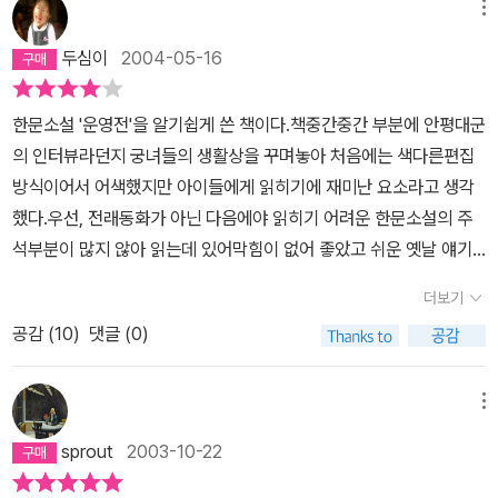
에, 수묵화와 민화를 현대적 감각으로 재구성한 그림과 글자체를 더
메뉴
에서 먹을 갈던 궁녀와 사대부의 젊은 진사로써의 만남 이지만, 서로
해 고전에 대한 느낌과 이미지를 적절하게 빚어낸다. 고전을 낯설게
곁눈질 두세번 만으로 마음이 통하는 것을 보면 인연이라는것은 순간
두심이
2004-05-16
여기는 청소년과 성인 모두에게 더없이 좋은 책이다. 2. 궁녀 운영과
의 스침만으로도 충분한 설득력을 가지는것같다. 그도 그럴것이 김
젊은 김진사의 비극적인 이야기를 선비 유영이 전하다. 운영전은 임
진사는 열살때 부터 시를 잘 짓고 글을 잘 써서 이름이 났고 열네살이
한문소설 '운영전'을 알기쉽게 쓴 책이다.책중간중간 부분에 안평대군
진난이 끝난 직후 선비 유영이 수성궁에서 혼령을 만나 운영과 박진
라는 나이에 과거에 합격할 만큼 총명한 젊은이이고 운영은 안평대군
의 인터뷰라던지 궁녀들의 생활상을 꾸며놓아 처음에는 색다른편집
사의 이야기를 담은 책이 세상에 전해지게 된다는 구조이다. 다시 신
의 총애를 받으며 수성궁에 있는 열명의 궁녀 가운데서도 가장 시를
방식이어서 어색했지만 아이들에게 읽히기에 재미난 요소라고 생각
선에 세계로 돌아간 박진사와 궁녀 운영에게 속세에서의 비극적인 사
잘 짓고 외모 또한 출중했으니 이러한 선남 선년의 만남이라면 그 만
했다.우선, 전래동화가 아닌 다음에야 읽히기 어려운 한문소설의 주
랑이야기를 전해들은 속세의 사람 유영은 쓸쓸함을 가누지 못하다 명
남이 금기에 묶여 있으면 있을수록 서로에 대한 호감은 배가되는 모
석부분이 많지 않아 읽는데 있어막힘이 없어 좋았고 쉬운 옛날 얘기
산을 찾아다니며 살아가게 되고 그의 자취를 알 길이 없다는 것으로
양이다.윤리적 규범에 묶여 운영을 향한 마음을 숨길수 밖에 없었던
로 볼수있어 좋았다. 또, 중간중간 일러스트를 한 그림이 책내용과 잘
소설은 끝이 난다. 직접 신선을 만나 신선계를 체험하고 그들로부터
더보기
안평대군의 사랑또한 안타깝고 시대적 제약에 얽매여 비극으로 끝맺
어우러져 오래된 서책을 읽는 느낌이었다.한동안 장안의 화제였던
신선계와 현격히 구별되는 속세의 한계를 접했으니 유학을 하는 선비
은 두 주인공의 사랑은 애절하기 까지 하지만, 오히려 그것이 <춘향
공감 (
10
)
댓글 (0)
'대장금'의 애청자이길 잘했다는 생각을 했다.이책에는 궁녀들의 얘기
유영은 세계관에 변화가 생길 법도 하다. 명산 속에서 그는 신선되는
전>이나 <콩쥐팥쥐전>과 같은 신분의 차이를 넘어선 행복한 결말보
가 나오는데, 드라마에서 보았던 직책이나 궁녀들의 생활들이 책읽기
길을 찾아다니고 있을까, 아니면 속세에서 상처받은 최치원 같은 지
다는 더 설득력을 가지는 요소이기도 하다.이 책은 조현설이라는 현
에 도움이 되었다. TV의 위력을 몸소 체험했다.지금 시대에는 이해
메뉴
식인처럼 은둔하며 한계 많은 세상을 안타깝게 노래하고 있을까. 3.
시대 작가에 의해 재 탄생된 고전이지만, 고즈넉하게 아름다움이 느
가 안될 정도로 답답한 과정의 사랑얘기였지만 내용만큼은 애잔했다.
궁녀들의 애끓는 삶을 전하다. 궁녀는 왕의 여자들로 그 수가 지나치
sprout
2003-10-22
껴지는 두 남녀의 사랑과 시대적 배경을 잘 담고 있는 수묵화의 삽화
순식간에 지구반대편의 사람에게도 메일을 보낼수 있는 시대에 어찌
게 많다. 왕의 소유물이나 다름없는 궁녀는 어린 시절부터 차원 높은
가 고전을 더욱 고전답게 한다. 비록 내용의 치밀함이나 박진감은 다