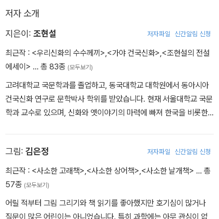
저자 소개
지은이:
조현설
저자파일
신간알림 신청
최근작 :
<우리신화의 수수께끼>
,
<가야 건국신화>
,
<조현설의 전설
에세이>
… 총 83종
(모두보기)
고려대학교 국문학과를 졸업하고, 동국대학교 대학원에서 동아시아
건국신화 연구로 문학박사 학위를 받았습니다. 현재 서울대학교 국문
학과 교수로 있으며, 신화와 옛이야기의 마력에 빠져 한국을 비롯한
아시아 여러 지역의 신화와 민담 연구에 힘을 쏟고 있습니다. 한겨레
옛이야기 건국신화편을 기획했으며, 어린이들을 위해 고전소설 《심
그림:
김은정
저자파일
신간알림 신청
청전》 《유충렬전》 《전우치전》 등을 풀어썼고, 어른들을 위한 한국신
화 안내서 《우리 신화의 수수께끼》를 펴내기도 했습니다.
최근작 :
<사소한 고래책>
,
<사소한 상어책>
,
<사소한 날개책>
… 총
57종
(모두보기)
어릴 적부터 그림 그리기와 책 읽기를 좋아했지만 호기심이 많거나
질문이 많은 어린이는 아니었습니다. 특히 과학에는 아무 관심이 없