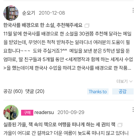
우 중요하다. 그렇지만 그에 앞서서 우리의 정신사를 형성한 옛 선인
들의 작품을 제대로 읽는 것이 우리의 정체성을 확인하는 데는 더욱
순오기
2010-12-08
메뉴
필요한 일이다. (중략) 우리에게는 조상의 지혜와 낭만을 표현한 작품
한국사를 배경으로 한 소설, 추천해주세요
들이 참으로 많다. 그러나 대부분의 작품이 한자로 쓰여 있어서 일반
11월 말에 한국사를 배경으로 한 소설을 30권쯤 추천해 달라는 메일
인들이 접근하기 어렵고, 한글로 쓰였다고 하더라도 번역이 필요한
을 받았는데, 무엇이든 척척 받쳐주는 알라디너 여러분의 도움이 필
상태다. 그렇기 때문에 많은 사람들이 고전을 쉽게 읽고 즐기는데 어
요합니다~~~ 도와 주실거죠?^^ 메일을 보낸 분은 5학년 딸을 둔
려움이 있다. (중략)이에 우리는 중고등학생들이 우리의 아름다운 고
엄마로, 딸 친구들과 5개월 동안 <세계명작과 함께 하는 세계사 수업
전 작품들을 혼자서도 충분히 감상하고 즐길 수 있도록 쉽고 충실하
>을 했는데이제 한국사 수업을 하려고 한국사를 배경으로 한 작품을
게 번역해서 소개하는 작업이 매우 필요하다는 것을 절감했다. (중략)
추천해달라고 하네요. 고학년 아이들이 꼭 읽어봐야할 소설--고전,
셰익스피어의 작품들이 오늘날 세계인의 고전으로 자리잡게 된 것은
더보기
근대, 현대--이를테면, 어린이 삼국유사, 몽실언니 같은.. 한국사를 배
셰익스피어를 널리 읽히려는 영국 사람들의 노력이 있었기 때문이라
공감 (
60
)
댓글 (20)
경으로 한 소설들을 좀 조언받고 싶어요.30권 내외로 추천해 주실 수
고 한다. 실제로 셰익스피어의 원전들은 보통 영국 사람들도 읽기 힘
있으신지요?......책읽기를 좋아하고 독서수준이 높은 고학년이라
든 책이다. 이런 책이 세계인들이 즐겨 읽는 고전으로 자리잡게 된 것
면 중학생을 위한 <나라말 국어시간에 우리고전 읽기> 시리즈가 좋
readersu
2010-09-29
메뉴
은 다양한 연령의 사람들이 읽을 수 있도록 참으로 다양한 셰익스피
습니다.삽화도 있고, 중간 중간 상세한 해설이 있어 아주 좋아요. 이본
어 번역본들이 나와있기 때문이다. 우리 조상들이 남긴 주옥 같은 작
실종된 가을, 책 속의 책으로 여행을 떠나게 하는 세 권의 책
이 많은 경우에도 자세한 설명이 있으니 도움이 되었어요. 책 제목만
품들을 찾아 청소년들이나 일반인들이 쉽게 접할 수 있도록 번역해서
가을이 어디로 간 걸까요? 더운 여름이 늦도록 떠나지 않고 있더니
보고 무슨 고전인지 딱 알아채기 어려운 것도 있지만, 작은 글씨로 홍