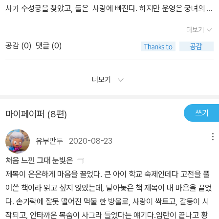
사가 수성궁을 찾았고, 둘은 사랑에 빠진다. 하지만 운영은 궁녀의 신
활 타오른다. 하지만,결국 짧은 사랑을 끝으로 노을이 곧 어두운 밤이
분이므로 이들의 사랑은 맺어질 수가 없었다. 만일 발각되면 둘 다 살
되듯 사랑의 결실을 맺지 못 하고 운영의 자살과 연이은 김진사의 죽
더보기
아남을 수 없는 위험한 일이었다. 하지만 둘은 이런 위험을 무릎쓰고
음으로 비극적인 결말을 맺게 된다.많은 사람들이 <운영전>을 비극
공감 (
0
)
댓글 (0)
무녀의 도움을 받아 편지를 전하기도 하고, 대궐의 담을 넘어 서로 만
적이고 불행 사랑이라고 말하는 이유는 결국 그들의 사랑이 아름답고
나는가 하면 함께 도망칠 계획을 세우기도 한다. 그러다 결국 발각되
행복한 결말을 맺지 못 했기 때문일 것이다. 나 또한 이 소설을 처음
어 운영은 스스로 목을 매어 목숨을 끊고 슬픔을 이기지 못한 김 진사
더보기
접했을 때에는 그렇게 생각했다. 하지만 소설을 여러 차례 읽어보면
도 식음을 전폐하다 세상을 떠나고 만다. 조선시대 때 궁녀들의 삶을
서 나는 느낀 것이 하나있다. 과연 제3자인 우리가 그들의 사랑을 불
보여주는 책이고 궁녀들이 불쌍하다. 요즘 소녀들이라면 답답해서
행하다고 평가하는 것과 같이 운영과 김진사 또한 자신들의 사랑을
쓰기
마이페이퍼 (8편)
궁에서 탈출할 것이다. 그리고 이 책의 끝부분은 비극적이 었고 보통
불행하다고 생각할까하는 점이다. 비록 운영과 김진사의 죽음이라는
조선시대 책들은 해피 엔딩인데 이 책은 새드 엔딩이라 특이하다.
결말로 그들은 사랑을 이루지 못 하기는 하나, 그들이 안평대군 몰래
유부만두
2020-08-23
메뉴
서로의 사랑을 속삭이고 또 그 속에서 서로의 감정을 확인하고 행복
처음 느낀 그대 눈빛은
해하는 모습들을 보면서 문득 그들은 사랑을 하는 동안에 너무나 행
제목이 은은하게 마음을 끌었다. 큰 아이 학교 숙제인데다 고전을 풀
복하지 않았을까하는 생각을 하게 되었다. 지금 현대의 사회가 결과
어쓴 책이라 읽고 싶지 않았는데, 달아놓은 책 제목이 내 마음을 끌었
중심의 사회이다 보니 그런 사회를 살아가고 있는 우리는 <운영전>
다. 손가락에 잘못 떨어진 먹물 한 방울로, 사랑이 싹트고, 갈등이 시
속에 감춰진 진정한 사랑의 의미를 발견하지 못 했던 것일지도 모른
작되고, 안타까운 목숨이 사그라 들었다는 얘기다.임란이 끝나고 황
다. 엄격한 규율 속에서 운영과 김진사는 자신들의 사랑이 결국에는