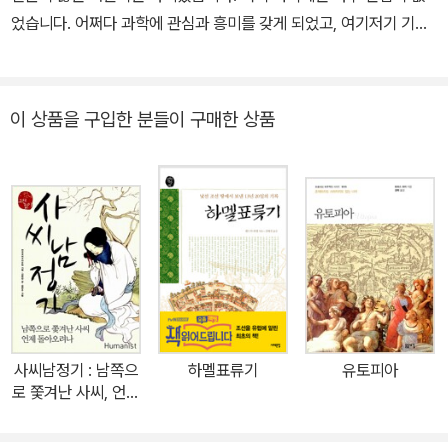
었습니다. 어쩌다 과학에 관심과 흥미를 갖게 되었고, 여기저기 기웃
거리며 공부하다 보니 지금은 매사 호기심과 질문이 많은 어른으로
재미나게 살고 있습니다. 그동안 《딸은 좋다》, 《아름다운 가치 사전
1, 2》, 《수성궁 담장이 저리 높은들》, 《우리 집 막걸리》 등의 책에 그
이 상품을 구입한 분들이 구매한 상품
림을 그렸고, 《사소한 구별법》과 《사소한 질문들》, 《사소한 거미책》,
《사소한 꿀벌책》, 《사소한 날개책》, 《사소한 상어책》에 글을 쓰고 그
림을 그렸습니다.
사씨남정기 : 남쪽으
하멜표류기
유토피아
로 쫓겨난 사씨, 언제
돌아오려나