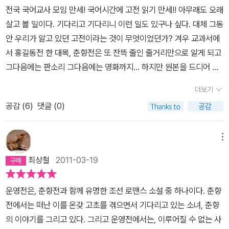
눈물로 쓰여진 절절한사랑의 싯구를 이해할수 있겠는가. 그런 공간의
교육을 받으나 그것은 왕의 여자로서 갖춰야할 품격을 위한 것으로
전국 국어교사 모임 만세! 국어시간에 고전 읽기 만세!! 아무래도 오래
소 떨어지지만, 어렵게만 느껴졌던 고전을 이렇게 쉬운말로 바꾸어
제한이 아마 더 절절한 사랑을 낳지 않았나, 싶다.'손가락에 먹물 한방
개인의 독자적인 삶이 결여된 노예에 지나지 않았던 것이다. 지식수
살고 볼 일이다. 기다리고 기다리니 이런 일도 있구나 싶다. 대체 그동
누구나 읽을수 있고 서양의 고전과는 차별화되는 우리의 정서속에 녹
울이 어찌하여 잘못 떨어져 사람을 이리도 애닲게 만드는고....'
준은 높은데 그것을 선택해서 쓸 기회가 없고 자신에게 걸맞는 배우
안 우리가 알고 있던 고전이라는 것이 무엇이었던가? 겨우 교과서에
아있는 남녀간의 애틋한 사랑이 향기 그윽한 국화차 한잔을 마신것
자를 고를 권리가 주어지지 않으니 월하인연은 즐길 수조차 없다. 궁
서 홍길동전 한 대목, 춘향전은 또 잔뜩 줄인 줄거리만으로 알게 되고
같다.아직도 대중에게 알려지지 않은 수많은 작가 미상의 고전들
밖으로 나갈 수도 없는 그네들에게 자기결정권이 없는 지식쌓기나 예
그다음에는 판소리 그다음에는 영화까지... 하지만 원본을 드디어 볼
이 하루 속히 대중화가 되고 더 나아가 세계속의 한국문학으로 우뚝
술행위는 그 깊이가 깊어갈수록 행위자 자신은 소외될 수밖에 없다.
수 있게 된 것이다. 정말 '전국 국어교사모임 만세!' 가 아닐 수 없다.우
서길 바란다.
더보기
이런 처지의 궁녀들에게 한 서린 사연들은 참으로 많았을 것이다. 운
리가 줄거리로 아니면 다른 형식으로 아는둥 마는둥 하던 우리의 고
영전은 바로 그런 궁녀의 한 서린 사연의 일단을 보여준다. 안평대군
공감 (
6
)
댓글 (0)
전을 드디어 원전으로, 운영전처럼 한문으로 된 소설은 수려한 번역
이 귀하게 여기는 젊은 진사와 바로 그 안평대군이 귀하게 여기던 궁
으로, 게다가 중간중간 끼어있는 그 시대와 배경 이해하기까지...(중
녀 간에 사랑이야기인 것. 조선시대 궁녀들의 일상과 그네들간의 관
간에 이것이 거슬린다면 나중에 몰아서 읽어봐도 될 듯하다) 드디어
메뉴
계를 짐작할 수 있도록 그네들의 목소리를 전하고 있는 중요한 소설
우리 고전을 통째로 볼 수 있다는 점에서 웬 호사인가 싶지만, 어찌 이
최상철
2011-03-19
이다. 4. 왜 고전에는 귀신이 자주 등장할까. 김진사는 선비지만 운영
런 일이 이제야 일어난단 말인가 하는 아쉬움 섞인 한숨이 동시에 터
은 부처님께 공양을 하는 것을 보면 불자인 모양이다. 도교에서 제사
진다.운영전, 이름만 들었던 그 이야기를 이리 멋들어진 제목으로 뽑
운영전은, 춘향전과 함께 유명한 조선 로맨스 소설 중 하나이다. 춘향
를 지내는 사당 소격서가 있는 소격서동이 중요한 공간으로 등장하는
고 내리 이 시리즈의 1, 2권을 써낸 조현설씨는 누구인가. 게다가 이
전에서는 떠난 이를 온갖 고초를 겪으면서 기다리고 있는 소녀, 춘향
데 무녀의 역할도 중요했던 운영전에서는 조선의 유불선이 총동원되
소설의 내용을 이만큼이나 잘 잡아낸 일러스트레이터는 또 누구인
의 이야기를 그리고 있다. 그리고 운영전에서는, 이루어질 수 없는 사
고 있다. 최치원전도 귀신과 하룻밤 사랑을 나누는 이야기인데 장화
가... 행여 사치로운 책에 대해 탐을 하는 편은 아니지만, 이 책의 모양