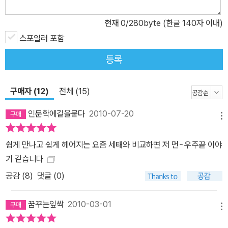
현재
0
/280byte (한글 140자 이내)
스포일러 포함
등록
구매자 (12)
전체 (15)
인문학에길을묻다
2010-07-20
메뉴
쉅게 만나고 쉽게 헤어지는 요즘 세태와 비교하면 저 먼~우주끝 이야
기 같습니다
공감 (
8
)
댓글 (0)
꿈꾸는잎싹
2010-03-01
메뉴