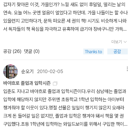
소개하는 일은 고전을 현대화하는 매우 중요한 일이다. - 2002년 8
갑자기 찾아온 이것, 가을인가? 느낄 새도 없이 후덜덜, 떨리는 날의
길동전, 토끼전, 임진록... 이렇게 써 있지요.이 시리즈를 다 보지는 못
월 전국 국어교사모임 - - 손가락에 잘못떨어진 먹물 한방울의 서문
연속. 오늘 어느 곳엔 얼음이 얼었다고 하던데. 가을 나들이는 할 수나
했고 몇 권 읽었는데 해설이 좋고, 중학생 우리 막내도 재밌게 읽었어
중'국어시간에 고전읽기'를 펴내며 에서 발췌 -
있을련지 고민하다가, 문득 떠오른 세 권의 책! 시기도 비슷하게 나와
요. 홍길동전 리뷰 보기 중3 막내가 쓴 홍길동전 리뷰 보기중3 막내가
서 독자들의 책 욕심을 자극하고 유혹하여 급기야 장바구니만 가득하
쓴 토끼전 리뷰 보기 책읽기를 썩 좋아하지 않는 고학년이나
게 만든 책들, 소개합니다. 실종된 가을, 탓하지 말고 책 속의 책으로
3.4학년 정도의 어린이도 쉽게 볼 수 있는 고전으로는 <창비 재밌다,
더보기
떠나는 여행을 권합니다!!책 한 권에 439권의 책이 들어 있다는 이
우리 고전>을 추천합니다. 어린이와 청소년이 꼭 알아야 할 우리 고
공감 (
26
)
댓글 (0)
놀라운 책, 이름 있는 작가도 아니고 글 잘 쓰는 전문가도 아닌데 여기
전을 20권에 담았는데, 뒷면에 자세한 작품해설도 있어 도움이 됩니
저기 소리 없이 번지고 있는 이 책. 바로 『100인의 책마을』입니다. 다
다.이 시리즈는 우리 아들이 중학교 때 읽고 리뷰를 많이 썼는데... 푸
년간 독서가로서 생활한 나로서는(^^) 아주 구미 당기는 책인데, 그건
순오기
2010-02-05
메뉴
른학으로 검색하면 간단하게 쓴 리뷰가 여러개 있습니다.^^ 나
책 속에서 보석(!)을 발견할 수 있다는 점 때문이다. 더구나 나처럼 문
는 창비 시리즈로 읽었지만, <한겨레 옛이야기>시리즈도 있고, <한
바야흐로 졸업과 입학시즌
학이나 여행서로만 편식하는 독서쟁이에겐 그 분야 말고도 이렇게 훌
겨레 옛이야기 인물이야기>시리즈도 있으니 참고하면 좋을 듯... >
입춘도 지나고 바야흐로 졸업과 입학시즌이다.우리 삼남매는 졸업과
륭한 책들이 많다는 것을 알려주는 길라잡이인 셈이다.국문과 교수님
> 접힌 부분 펼치기 >> << 펼친 부분 접기 <<그리고, 보리
입학에 해당하지 않지만 주위엔 초등학교 1학년 입학하는 아이부터
이 들려주는 우리나라 고전, 아이들을 가르치는 선생님이 추천해주는
에서 나온 <겨레 고전문학 선집>도 있는데, 가격이 만만치 않네요.ㅜ
챙겨줘야 할 이웃이 있다.명절 선물은 일일이 챙기지 않은지 오래라
교육에 관한 책, 현직 목사가 들려주는 종교에 대한 다양한 생각들을
ㅜ>> 접힌 부분 펼치기 >> << 펼친 부분 접기 << 2008년
크게 돈 들어갈 일은 없지만, 졸업과 입학은 챙겨야 돼서 책을 몇 권
담은 책, 환경 활동가의 인상적인 책, '먹기 좋은' 과학책을 일목요연,
문학동네 어린이문학상 대상 수상작으로, 조선 중기 천주교 박해를
구입했다.초등 1학년에 입학하는 와일드보이를 위해서 구입한 책이
조목조목 알려주는 국어 선생님의 추천 책 등등다양한 직업에서 다양
배경으로 책 읽는 즐거움과 책의 가치를 새겨보는 작품이다. 조선 중