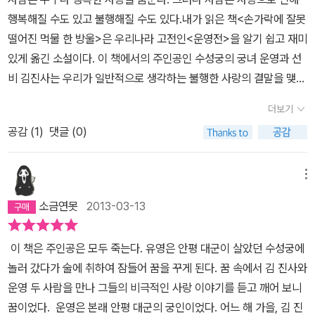
행복해질 수도 있고 불행해질 수도 있다.내가 읽은 책<손가락에 잘못
떨어진 먹물 한 방울>은 우리나라 고전인<운영전>을 알기 쉽고 재미
있게 옮긴 소설이다. 이 책에서의 주인공인 수성궁의 궁녀 운영과 선
비 김진사는 우리가 일반적으로 생각하는 불행한 사랑의 결말을 맺고
있었다. 그들의 사랑은 서양의 로미오와 줄리엣과 같다하여 동양 판
더보기
로미오와 줄리엣이라고도 불릴 정도로 애절하고 가슴 아픈데, 이는
공감 (
1
)
댓글 (0)
여타 행복한 결말을 추구하는 우리나라의 다른 고전과 대조되는 부분
이라 할 수 있겠다. 책속의 인물은 크게 네 명이 나타나는데 먼저 당시
의 엄격한 규율 속에 이룰 수 없는 사랑을 속삭이며 가슴아파하는 운
메뉴
영과 김진사가 있고, 그 둘의 사랑을 의심하고 결국 운영을 몰아붙여
소금연못
2013-03-13
죽음에 이르게 하는 안평대군이 있다. 그리고 이 소설의 감초와 같은
역할을맡은 특이라고 하는 김진사의 노비가 있는데, 그는 운영과 김
이 책은 주인공은 모두 죽는다. 유영은 안평 대군이 살았던 수성궁에
진사의 둘의 사랑을 알고 그 가운데서 김진사를 꾀하여 각종 이득을
놀러 갔다가 술에 취하여 잠들어 꿈을 꾸게 된다. 꿈 속에서 김 진사와
취하는 탐욕적인 인물로 그려지고 있다. 안평대군 댁에서 시를 한수
운영 두 사람을 만나 그들의 비극적인 사랑 이야기를 듣고 깨어 보니
짓다가 옆에서 시중을 들던 운영의 손가락에 잘못 떨어진 먹물 한 방
꿈이었다. 운영은 본래 안평 대군의 궁인이었다. 어느 해 가을, 김 진
울로 시작된 그들의 사랑은 노을의 빛과 같이 주홍빛을 깊게 뛰며 활