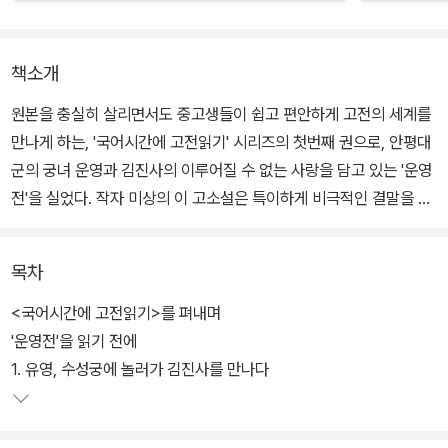
책소개
원본을 충실히 살리면서도 중고생들이 쉽고 편안하게 고전의 세계를
만나게 하는, '국어시간에 고전읽기' 시리즈의 첫번째 권으로, 안평대
군의 궁녀 운영과 김진사의 이루어질 수 없는 사랑을 담고 있는 '운영
전'을 실었다. 작자 미상의 이 고소설은 특이하게 비극적인 결말을 맞
는다.
목차
소설에 대한 이해를 높이기 위해, 안평대군과의 인터뷰, 한시의 특징,
궁녀의 삶 등을 실었다. 동양화 풍의 일러스트는 운영과 김진사의 신
<국어시간에 고전읽기>를 펴내며
분을 뛰어넘는 절절한 사랑을 더욱 아름답게 느끼도록 한다. 한문으
'운영전'을 읽기 전에
로 씌어진 원본을 우리말로 매끄럽게 번역해, 한문에 취약한 청소년
1. 유영, 수성궁에 놀러가 김진사를 만나다
들이 더욱 쉽게 고전의 세계에 다가갈 수 있다.