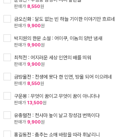
판매가
8,550
원
금오신화 : 달도 없는 빈 하늘 기이한 이야기만 흐르네
판매가
9,900
원
박지원의 한문 소설 : 어이쿠, 이놈의 양반 냄새
판매가
9,900
원
최척전 : 어지러운 세상 인연의 배를 띄워
판매가
9,900
원
금방울전 : 전생에 못다 한 인연, 방울 되어 이으려네
판매가
8,550
원
구운몽 : 무엇이 꿈이고 무엇이 꿈이 아니더냐
판매가
13,500
원
유충렬전 : 천사마 높이 날고 장성검 번뜩이다
판매가
9,900
원
홍길동전 : 춤추는 소매 바람을 따라 휘날리니