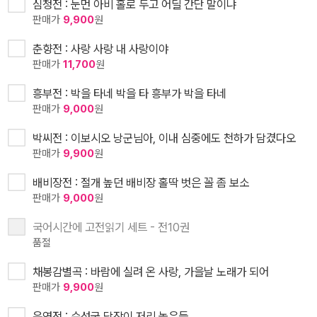
심청전 : 눈먼 아비 홀로 두고 어딜 간단 말이냐
판매가
9,900
원
춘향전 : 사랑 사랑 내 사랑이야
판매가
11,700
원
흥부전 : 박을 타네 박을 타 흥부가 박을 타네
판매가
9,000
원
박씨전 : 이보시오 낭군님아, 이내 심중에도 천하가 담겼다오
판매가
9,900
원
배비장전 : 절개 높던 배비장 홀딱 벗은 꼴 좀 보소
판매가
9,000
원
국어시간에 고전읽기 세트 - 전10권
품절
채봉감별곡 : 바람에 실려 온 사랑, 가을날 노래가 되어
판매가
9,900
원
운영전 : 수성궁 담장이 저리 높은들