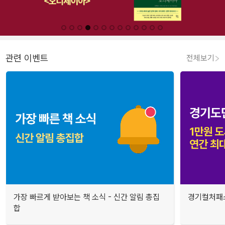
관련 이벤트
전체보기
가장 빠르게 받아보는 책 소식 - 신간 알림 총집
경기컬처패스
합