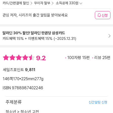
카드/간편결제 할인
무이자 할부
소득공제 330원
관심 저자, 시리즈의 출간 알림을 받아보세요
신청
알라딘 30% 할인! 알라딘 만권당 삼성카드
카드혜택 15% + 이벤트혜택 15% (~2025.12.31)
9.2
100자평 15편
리뷰 25편
세일즈포인트
9,811
146쪽
170*225mm
277g
ISBN 9788987402246
주제분류
신간알림 신청
청소년
>
청소년 고전