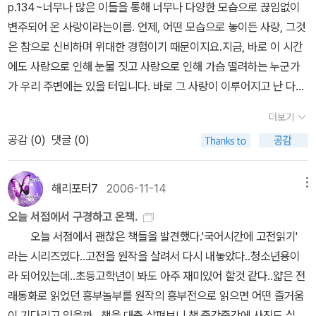
보이는 수작이다.엄마들은 아이가 입학하기도 전에 많은 것을 가르치
p.134~너무나 많은 이들을 통해 너무나 다양한 모습으로 끊임없이
되살리고 있다. 옛 선비들은 어떤 책을 읽고, 책을 통해 무엇을 배우고
리뷰 보기 고종이 환갑의 나이에 후궁에게서 본 조선의 마지막 황녀,
려고 분주하다. 하지만 글자만 바르게 써도 선생님의 무한 사랑을 받
변주되어 온 사랑이라는이름. 언제, 어떤 모습으로 놓이든 사랑, 그것
실천하려 했을까? 그들의 속뜻을 되새겨 보고, 오늘의 나는 어떻게
덕혜옹주의 삶을 보면힘없는 조선 왕실이 어떻게 스러져 가는지 근현
을 수 있다. 연필잡기도 엉망이고 글자 쓰는 순서도 엉망인 아이들을
은 참으로 신비하며 위대한 경험이기 때문이지요.지금, 바로 이 시간
살고 있는가를 생각하게 만든다.두 번째 책 속으로 여행을 떠날 책은
대사 공부에 도움이 될 듯....덕혜옹주 리뷰 보기 권비영의 덕혜옹주는
하나씩 가르치려면 선생님은 땀이 삐질삐질 난다.입학하기 전 엄마와
에도 사랑으로 인해 눈물 짓고 사랑으로 인해 가슴 떨려하는 누군가
로쟈로 유명한 이현우의 서평집『책을 읽을 자유』이다. 지난 10년간
어른들이 볼 소설이지만 좀 아쉬웠어요.덕혜옹주 리뷰 보기 역사동화
같이 4B연필로 글자 쓰는 순서에 맞춰써 본다면 좋을 것이다.유치원
가 우리 주변에는 있을 터입니다. 바로 그 사랑이 이루어지고 난 다음
의 글쓰기를 통해 그가 얻은 두 권의 책 중 한 권인 이 책은 최근 3년
(소설)을 많이 쓴 강숙인 작가의 작품은 모두 추천합니다.초등 고학년
과 학교를 비교한다면 아이들은 학교가썩 만족스럽지 못할 것이다.
의 모습은 과연 어떨까요? 김빠지는 이야기이긴 하지만, 누구나 그렇
동안 쓴 서평들이 가장 많은 비중을 차지하고 있다고 한다. ''책을 읽
이상 청소년이 읽기에 좋아요. 하늘의 아들 단군 리뷰 보기 신라의
더보기
하지만 이제 유치원으로 돌아갈 순 없다. 유치원으로 돌아갈 수 없으
듯 결혼을 하고, 바가지 긁고 토닥거리며 사는, 그저 그런 일상으로 접
을 자유'는 최소한의 자유이지만 동시에 최고급의 자유이기도 하
마지막 왕, 경순왕의 아들 마의태자를 막내 동생 선이 진술하는 <마
공감 (
0
)
댓글 (0)
니 학교의 좋은 점을 찾아내고 즐겁게 적응해야 된다. 이 책을 읽으면
어들게 됩니다. 그래서일까요? 세상의 많은 사랑 이야기들은 늘 '결혼
다.'라고 말하는 저자는'책을 읽기 위해서는 책을 쓰는 사람이 있어야
지막 왕자>를 읽고, 마의태자에게 아들이 있었다는 설정으로 금나라
'유치원보다 우리 학교가 더 좋다!' 라고 자랑하게 될 것이다. 여자어
해서 행복하게 잘 살았다'로 성급히 끝나버리곤 합니다. 사랑을 이루
하고, 만드는 사람이 있어야 하며. 내게 그 책을 읽을 수 있는 역량이
의 시조가 된 김극수의 이야기를 풀어낸 <초원의 별>을 꼭 읽어보세
린이에게 좋을 책.^^'가방 들어 주는 아이'의 작가 고정욱 선생님 동화
고 난 이후에는 별 재미있는 이야깃거리가 없기 때문이겠지요.그렇지
갖춰져야 한다. 또 책을 읽을 수 있는 시간과 공간이 허락돼야 한
해리포터7
2006-11-14
메뉴
요. 자긍심을 갖기에 좋아요.초원의 별 리뷰 보기 불가사리 리뷰 보
다. 아이들이 학교생활에서 부딪히는 문제들을 눈높이에 맞춰 조곤조
만 사랑이 이루어지지 않은 경우라면 이야기는 달라집니다. 이루어지
다.'라고 한다. 책을 좋아하는 사람이라면 그 '역량'은 하나쯤이라도 있
기 지귀, 선덕여왕을 꿈꾸다 리뷰 보기 어른이 읽을만한 소설로 추
오늘 서점에서 구경하고 온책.
곤 들려주는 동화로1학년 필독서로 추천한다. 페이지마다 삽화가 들
지 않은 사랑은 이루어진 사랑보다 더 아름답기 때문이겠지요. **그
을 터이지만 짧은 생각으론, 그렇지 않다고 해도 우연히 책을 발견하
천할 책 - 읽었는데 리뷰를 안 쓴 게 많아요.ㅜㅜ허균 최후의 19일 상,
오늘 서점에서 괜찮은 책들을 발견했다.'국어시간에 고전읽기'
어 있어 글밥이 많아도 1학년이 부담스럽지 않게 읽을 수 있다. 그림
런가? 꼭 그렇진 않은것 같은데...이루어지지 않은아픈 사랑이 왜이
고 책을 읽고 싶게 만드는 책을 만날 수도 있으니 그'책을 읽을 자
리뷰 보기 허균 최후의 19일 하, 리뷰 보기 동의보감은 중학교 교
라는 시리즈였다..고전을 원작을 살려서 다시 내놓았다..청소년용이
의 표정 변화만 봐도 학교생활이 어떤지 알 수 있다. ^^남자 아이에게
루어진 사랑보다 아름다울 수 있다는 건지 잘 모르겠네..그러니까 우
유'를 맛보기 위해선 이 책을 한번 읽어봐도 좋겠다는 생각.인문학을
과에도 나오기 때문에우리 아들도 중학교때 이 책을 읽었어요. 막내
라 되어있는데..초등고학년이 봐도 아주 재미있어 할것 같다..얇은 전
좋은 책. ^^친구는 사귀기도 쉽지 않지만, 싸웠을 때 화해를 잘 하는
리는 지금 같이 살고 있는 부인이나 남편얘기 말고, 가슴 아프게 헤어
좋아하는(!) 저자인지라대체로 인문학 서적이 많지만 나처럼 문학에
는 아직 안 읽었.... 김훈 소설은 시대순으로 현의 노래, 칼의 노래, 남
래동화로 읽었던 흥부놀부를 원작의 흥부전으로 읽으면 어떤 즐거움
것도 중요하죠. 아이들은 싸우면서 크는 거니까 쿨하게 화해하는 걸
질 수밖에 없었던 첫사랑 얘기를 졸라 대는 것입니다.<운영전의 결말
빠진 사람을 위해 밀란쿤테라나 나보코프, 푸슈킨, 고골 같은작가의
한산성을 보고 소현과 최숙빈을 보면 좋을 듯. 남한산성 리뷰 보
이 기다리고 있을까...책을 대충 살펴보니 책 중간중간에 사진도 실려