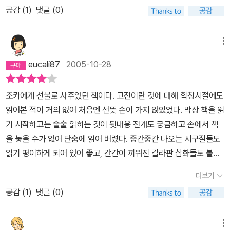
준비를 하지 않았다. 만약 그들이 야반도주를 하여 새로운 삶을 찾는
운 데이팅 것이다. 우리 고전에는 인텔리데이팅이 이미 하나의 풍속
의 무대는 바로 그 부당한 중세의 이데올로기 속에서도 어쩔 수 없는
공감 (
1
)
댓글 (0)
데 성공했으면, 이들의 삶은 어떻게 변화했을까? 이들은 스스로의 운
이었던 것이다. 오늘날 젊은이들의 데이트는 어떻게 다를까. 고전을
본성에 따라 피어나는 애닯은 사랑의 현장이다. 운명적인 만남이 있
명을 개척하는데 실패하였다. 이들의 사랑이 아름답다고 할 수도 있
읽으며 고대와 현대의 데이트를 비교해 보는 일도 흥미로울 듯하다.
고 난 뒤 그 사랑의 당사자들은 금기와 욕망의 아슬아슬한 줄을 탈 수
메뉴
겠지만, 나는 그들을 실패한 두 남녀로 볼 수도 있다는 느낌이 들었다.
밖에 없다. 지금이나 그때나 사랑이란... 불가항력적인 요소가 있는 법
당대의 위대한 시인 두 명의 사랑이, 결국 비극으로 끝난다는 것은 매
eucali87
2005-10-28
이다.운영과 김진사가 두 사랑의 주인공이나, 안평과 궁녀 자란과 같
우 슬픈 일이었다. 손가락에 잘못 떨어진 먹물 한 방울이 두 남녀의 사
은 이들의 몫도 놓칠 수 없는 묘미가 있다. 게다가 초입에 유영이라는
랑을 끝냈을지라도, 이들이 비록 춘향전에서처럼 재회하여 행복한 삶
조카에게 선물로 사주었던 책이다. 고전이란 것에 대해 학창시절에도
선비를 등장시켜 운영과 김진사의 혼백으로 하여 그 애통한 사연을
을 맞이하진 못했을지라도 이들의 이야기는 영원히 전해질 것이다.
읽어본 적이 거의 없어 처음엔 선뜻 손이 가지 않았었다. 막상 책을 읽
풀어놓게 시키는 수법은 지금 봐도 새롭다. 말미에, 그 사연을 속절없
기 시작하고는 술술 읽히는 것이 뒷내용 전개도 궁금하고 손에서 책
이 풀어놓고는 이승의 자취를 털고 천상으로 오르는 운영과 김진사의
을 놓을 수가 없어 단숨에 읽어 버렸다. 중간중간 나오는 시구절들도
사연을 유영이 다 듣고는 그들의 기록인 책을 거두었다는 이야기로
읽기 평이하게 되어 있어 좋고, 간간이 끼워진 칼라판 삽화들도 볼만
마무리하는 것은 한껏 신비롭기조차 하다. 이리저리 돌아봐도, 운영
하다. 책읽기를 싫어하는 학생에게도 권해볼만하다.
전의 멋인지 조현설님의 <손가락에 잘못 떨어진 먹물 한 방울>의 멋
더보기
인지... 가늠하기 어려운 중에 오로지 취할 뿐이다.
공감 (
1
)
댓글 (0)
메뉴