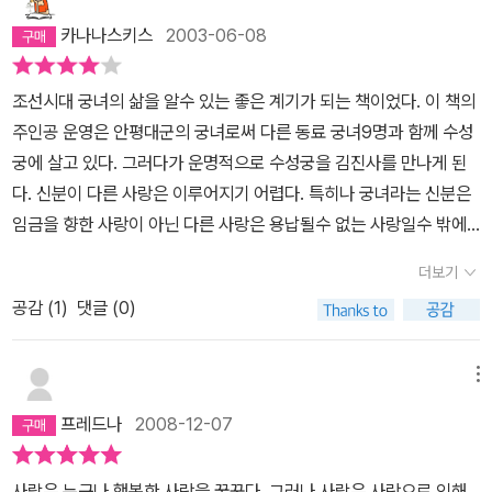
카나나스키스
2003-06-08
조선시대 궁녀의 삶을 알수 있는 좋은 계기가 되는 책이었다. 이 책의
주인공 운영은 안평대군의 궁녀로써 다른 동료 궁녀9명과 함께 수성
궁에 살고 있다. 그러다가 운명적으로 수성궁을 김진사를 만나게 된
다. 신분이 다른 사랑은 이루어지기 어렵다. 특히나 궁녀라는 신분은
임금을 향한 사랑이 아닌 다른 사랑은 용납될수 없는 사랑일수 밖에
없다. 하지만 그둘은 동료 궁녀들과 무녀의 도움으로 사랑을 나누고
더보기
결국은 김진사의 종인 특에 의해 비극적 결말을 맞게 된다... 고등학교
공감 (
1
)
댓글 (0)
문학 교과서에 수록되어 있어 읽으면 학교 공부에도 도움이 되고 잠
깐 잠깐 곁들여져 있는 수묵담채화 그림이 눈을 편안하게 해준다.
메뉴
프레드나
2008-12-07
사람은 누구나 행복한 사랑을 꿈꾼다. 그러나 사람은 사랑으로 인해