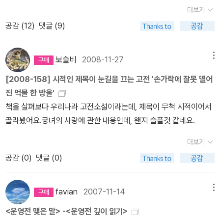
지만, 초등 입학하는 아이보다 엄마들을 위한 책으로 보면 좋을 듯, 처
한 분야로 또 다양한 책들을 소개해주어 독서 편식 확! 뜯어고칠 수 있
더보기
기 깊숙이 파고 들었던 세책방과 필사쟁이, 전기수의 활약도 눈여겨
음으로 학부모가 되는 설레임과 더불어 두려움이 있다. 엄마들의 두
게 만드는 책이라고 할 수 있다. 그 중'고전문학의 연대기'에 관심이
공감 (
12
)
댓글 (9)
볼만하다. 이영서 작가의 상상이 빚어낸 멋진 동화로 김동성 화가의
려움을 해소하기 좋은 책으로봐도 좋겠다.^^학교 생활에 관한 16가
있는 분들에겐 아래의 책들을 소개한다. 『홀로 벼슬하며 그대를 생각
정성이 가득 담긴 예쁜 그림이라 소장가치가 있는... 책과 노니는 집
지 이야기를 담고 있다.학교 가기 전의 두려움, 선생님은 어떤 분일까,
하노라』유희춘의 『미암일기』를 바탕으로 정창권이 새롭게 풀어 쓴책
리뷰 보기 책과 노니는 집과 짝으로 읽으면 좋을 단편동화집.조선중
혼자서 학교 가는 길, 학교 가는 이유와 긍지, 짝궁, 급식, 수업 시간과
보슬비
2008-11-27
메뉴
으로 개인의 일기이면서도 사료로서의 중요한 역할을 한다. 16세기
기 기묘사화, 보부상, 정약용을 떠오르게 하는 유배지의 선비, 세 가지
쉬는 시간, 등교 시간 지키기, 알림장, 숙제, 모둠활동, 내물건 챙기기,
양반 가정의 일상생활은 물론, 그 당시 사람들의 의식주를 비롯한 유
[2008-158] 시적인 제목이 눈길을 끄는 고전 '손가락에 잘못 떨어
이야기의 <꽃신>도 김동성 화가 그림이다.꽃신 리뷰 보기 배유안
상과 벌, 공부 확인하기, 다른 친구 이해하기 등 학교 생활에 필요한
형, 무형의 생활이 생생하게 드러난다.『퇴계와 고봉, 편지를 쓰다』이
진 먹물 한 방울'
선생님의 '초정리 편지'는 출판사 창비의 2006년 제10회 '좋은 어린
것들을 짧은 이야기로 친절하게 그려냈다. 뒷장에 입학 준비에 필요
황과 기대승이 장장 13년에 걸쳐 교환한 서신을 엮은 책으로 26년이
책을 살펴보다 우리나라 고전소설이라는데, 제목이 무척 시적이어서
이책' 원고 공모에서 대상을 받은 작품이다. 2006년 겨울 책따세 추
한 것들을 안내했고, 이럴 때 어떻게 해야 하는지 12가지 사례를 설명
라는 나이 차가 무색할 만큼, 서로에 대한 존경이 가득하다. 나이를 뛰
골라봤어요.궁녀의 사랑에 관한 내용인데, 왠지 슬플것 같네요.
천도서였고, 2007년 우수문학도서로도 선정되어 독자들의 사랑을
해 두었다.발표에 두려움을 가진 아이 마음을 어루만지고 긴장감을
어넘는 우정이 무엇인가를 보여준 책. 또한 두 성리학 대가의 치열한
듬뿍 받은 작품이다. 세종대왕이 눈병 치료차 초정리에 갔었다는 역
풀어주는 최고의 책이다. 단지 일본 그림책이라 일본을 배경으로 하
더보기
학문 논쟁도 색다른 재미를 준다.『손가락에 잘못 떨어진 먹물 한 방
사 기록을 토대로 작가의 상상력이 빚어낸 한글창제 당시에 있었을
는 것들이 살짝 거슬리긴 하지만,이보다 더 좋은 우리 그림책을 아직
공감 (
0
)
댓글 (0)
울』대표적 고전소설 『운영전』을 현대적 시각에 맞춰 새로 쓴 작품. 운
법한 이야기. 초등고학년이면 재미있게 읽고 충분히 이해할 수 있
발견하지 못해서,초등 입학하는 아이에게 이 책을 꼭 끼워준다.요것
영과 김 진사의 비극적 사랑을 절절하게 그려내고 있다. 일반 독자들
다. 초청리 편지 리뷰 보기 배유안 작가의 작품으로 정조와 정후겸의
도 일본 그림책이지만 '틀려도 괜찮아'와 세트로 어울리는 책이다.수
은 물론 중고생까지 어렵지 않게 읽을 수 있도록 고쳐 쓴 번역은 사랑
이야기다. 사도세자의 누이 동생 화완 옹주의 양자인 정휴겸과 정조
favian
2007-11-14
메뉴
업 중에 뽀옹~ 방귀를 뀐다면 얼마나 무안할까? 부끄러움에 고개 숙
받는 고전 번역의 좋은 예이기도 하다.『책 읽는 소리』정민 교수의 고
이산은 피는 섞이지 않았지만 사촌이다.이 책은 아직 못 읽은 책이라
인 아이 마음을 풀어주기 위해, 동시 수업으로 연결하는 선생님이 돋
<운영전 맺은 말> -<운영전 깊이 읽기>
전 독서 에세이. 옛글에서 볼 수 있는 옛사람들의 내면 풍경을 오롯이
마노아님의 리뷰 주소를 남기니 참고하시길... 마노아님 창경궁 친구