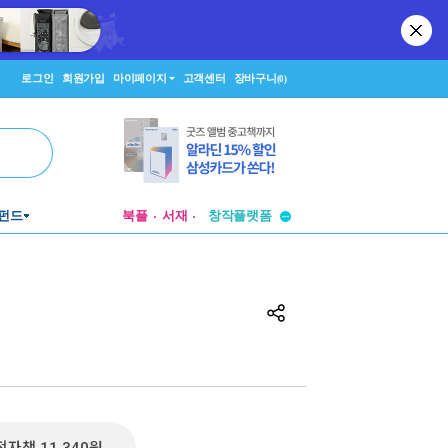
로그인
회원가입
마이페이지
고객센터
장바구니
(0)
투비컨티뉴드
펀드
북플
서재
창작플랫폼
투비컨티뉴드