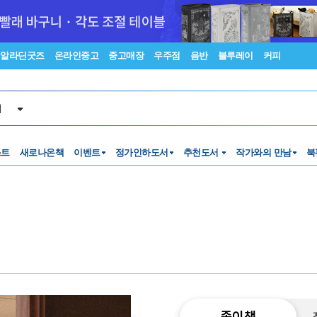
알라딘굿즈
온라인중고
중고매장
우주점
음반
블루레이
커피
서
스트
새로나온책
이벤트
정가인하도서
추천도서
작가와의 만남
북
종이책