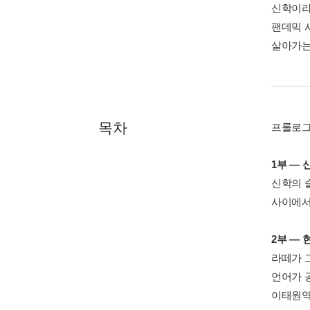
신학이라
팬데믹 
살아가는
목차
프롤로
1부 ―
신학의 슬
사이에서
2부 ―
라떼가 그
언어가 공
이태원역 