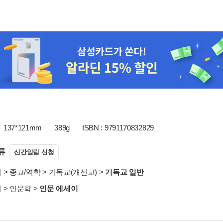
137*121mm
389g
ISBN : 9791170832829
류
신간알림 신청
서
>
종교/역학
>
기독교(개신교)
>
기독교 일반
서
>
인문학
>
인문 에세이