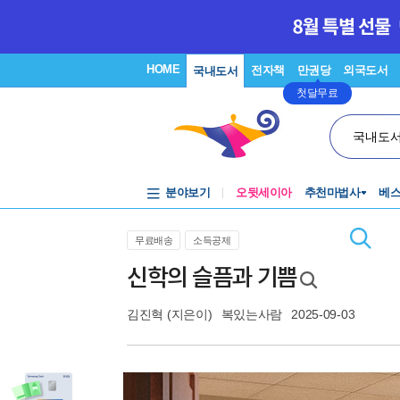
HOME
전자책
만권당
외국도서
국내도서
첫달무료
국내도
분야보기
오뒷세이아
추천마법사
베
무료배송
소득공제
신학의 슬픔과 기쁨
김진혁
(지은이)
복있는사람
2025-09-03