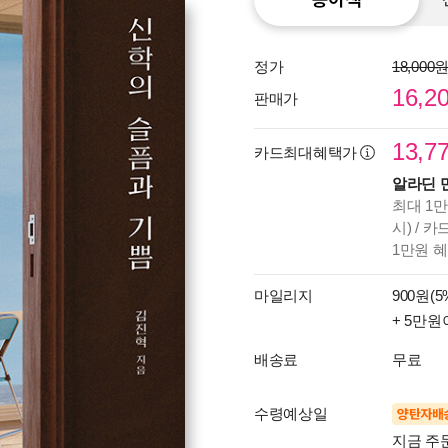
정가
18,000
16,2
판매가
13,7
카드최대혜택가
알라딘 
최대 1만
시) / 
1만원 
마일리지
900원(5
+ 5만원
배송료
무료
수령예상일
양탄자배
지금 주