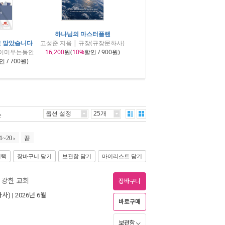
하나님의 마스터플랜
고 말았습니다
고성준 지음 | 규장(규장문화사)
름이머무는동안
16,200
원(
10%
할인 / 900원)
 / 700원)
옵션 설정
25개
순
1~20
끝
선택
장바구니 담기
보관함 담기
마이리스트 담기
 강한 교회
장바구니
화사)
| 2026년 6월
바로구매
보관함