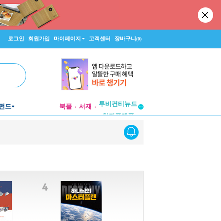
로그인
회원가입
마이페이지
고객센터
장바구니
(0)
투비컨티뉴드
펀드
북플
서재
창작플랫폼
투비컨티뉴드