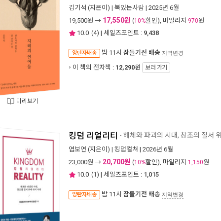
김기석
(지은이) |
복있는사람
| 2025년 6월
17,550원
19,500
원 →
(
할인), 마일리지
원
10%
970
10.0
(
4
) | 세일즈포인트 :
9,438
밤 11시
잠들기전 배송
양탄자배송
지역변경
이 책의 전자책 :
12,290
원
보러 가기
미리보기
킹덤 리얼리티
- 해체와 파괴의 시대, 창조의 질서 
염보연
(지은이) |
킹덤컬쳐
| 2026년 6월
20,700원
23,000
원 →
(
할인), 마일리지
원
10%
1,150
10.0
(
1
) | 세일즈포인트 :
1,015
밤 11시
잠들기전 배송
양탄자배송
지역변경