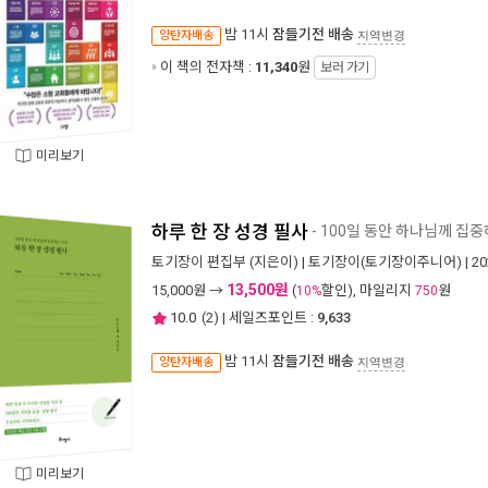
밤 11시
잠들기전 배송
양탄자배송
지역변경
이 책의 전자책 :
11,340
원
보러 가기
미리보기
하루 한 장 성경 필사
- 100일 동안 하나님께 집
토기장이 편집부
(지은이) |
토기장이(토기장이주니어)
| 2
13,500원
15,000
원 →
(
할인), 마일리지
원
10%
750
10.0
(
2
) | 세일즈포인트 :
9,633
밤 11시
잠들기전 배송
양탄자배송
지역변경
미리보기