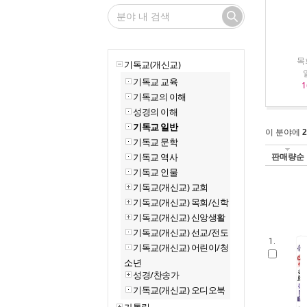
목
기독교(개신교)
기독교 교육
1
기독교의 이해
성경의 이해
기독교 일반
이 분야에
2
기독교 문학
기독교 역사
판매량순
기독교 인물
기독교(개신교) 교회
기독교(개신교) 목회/신학
기독교(개신교) 신앙생활
기독교(개신교) 선교/전도
1.
기독교(개신교) 어린이/청
소년
성경/찬송가
기독교(개신교) 오디오북