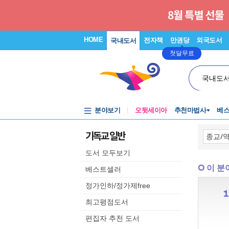
HOME
전자책
만권당
외국도서
국내도서
첫달무료
국내도
분야보기
오뒷세이아
추천마법사
베
기독교 일반
도서 모두보기
이 분
베스트셀러
정가인하/정가제free
최고평점도서
편집자 추천 도서