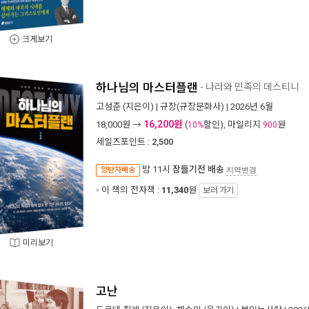
크게보기
하나님의 마스터플랜
- 나라와 민족의 데스티니
고성준
(지은이) |
규장(규장문화사)
| 2026년 6월
16,200원
18,000
원 →
(
할인), 마일리지
원
10%
900
세일즈포인트 :
2,500
밤 11시
잠들기전 배송
양탄자배송
지역변경
이 책의 전자책 :
11,340
원
보러 가기
미리보기
고난