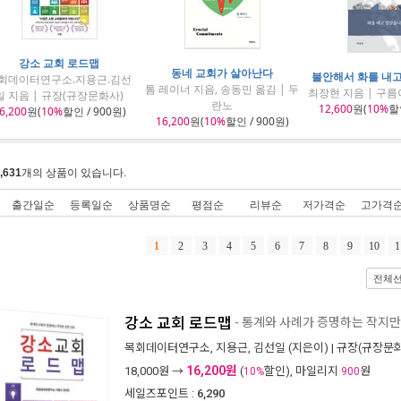
강소 교회 로드맵
동네 교회가 살아난다
불안해서 화를 내
회데이터연구소.지용근.김선
톰 레이너 지음, 송동민 옮김 | 두
최장현 지음 | 구
일 지음 | 규장(규장문화사)
란노
12,600
원(
10%
할인
6,200
원(
10%
할인 / 900원)
16,200
원(
10%
할인 / 900원)
,631
개의 상품이 있습니다.
출간일순
등록일순
상품명순
평점순
리뷰순
저가격순
고가격
1
2
3
4
5
6
7
8
9
10
1
전체
강소 교회 로드맵
- 통계와 사례가 증명하는 작지만
목회데이터연구소
,
지용근
,
김선일
(지은이) |
규장(규장문
16,200원
18,000
원 →
(
할인), 마일리지
원
10%
900
세일즈포인트 :
6,290