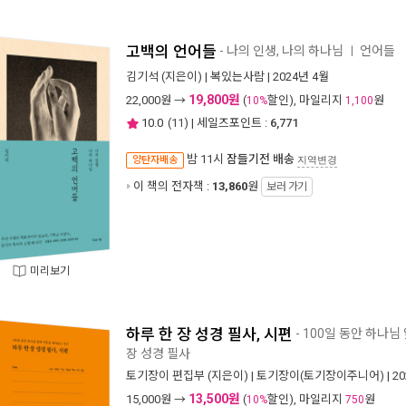
고백의 언어들
- 나의 인생, 나의 하나님
언어들
ㅣ
김기석
(지은이) |
복있는사람
| 2024년 4월
19,800원
22,000
원 →
(
할인), 마일리지
원
10%
1,100
10.0
(
11
) | 세일즈포인트 :
6,771
밤 11시
잠들기전 배송
양탄자배송
지역변경
이 책의 전자책 :
13,860
원
보러 가기
미리보기
하루 한 장 성경 필사, 시편
- 100일 동안 하나
장 성경 필사
토기장이 편집부
(지은이) |
토기장이(토기장이주니어)
| 2
13,500원
15,000
원 →
(
할인), 마일리지
원
10%
750