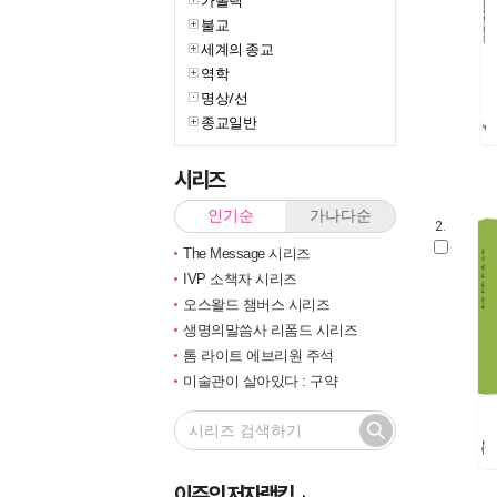
가톨릭
불교
세계의 종교
역학
명상/선
종교일반
시리즈
인기순
가나다순
2.
The Message 시리즈
IVP 소책자 시리즈
오스왈드 챔버스 시리즈
생명의말씀사 리폼드 시리즈
톰 라이트 에브리원 주석
미술관이 살아있다 : 구약
이재철 목사의 사도행전 설교집
E.M. 바운즈 기도 클래식
신학이 있는 묵상
미술관이 살아있다 : 신약
이주의
저자랭킹