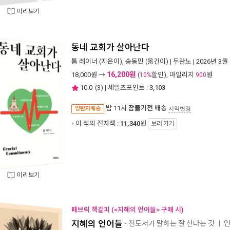
미리보기
동네 교회가 살아난다
톰 레이너
(지은이),
송동민
(옮긴이) |
두란노
| 2026년 3월
16,200원
18,000
원 →
(
할인), 마일리지
원
10%
900
10.0
(
3
) | 세일즈포인트 :
3,103
밤 11시
잠들기전 배송
양탄자배송
지역변경
이 책의 전자책 :
11,340
원
보러 가기
미리보기
패브릭 책갈피 (<지혜의 언어들> 구매 시)
지혜의 언어들
- 전도서가 말하는 잘 산다는 것
ㅣ