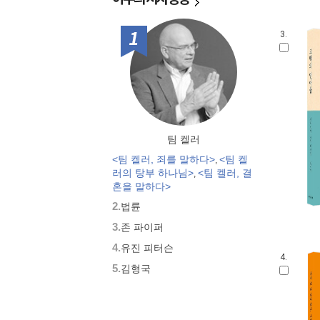
신앙과 은혜 경험
믿음의 영웅들
1위
3.
믿음의 거장
쾌도난마 사도행전
어린이 만화성경 슈퍼바이블 시리
즈
팀 켈러
<팀 켈러, 죄를 말하다>
<팀 켈
,
러의 탕부 하나님>
<팀 켈러, 결
,
혼을 말하다>
2.
법륜
3.
존 파이퍼
4.
유진 피터슨
4.
5.
김형국