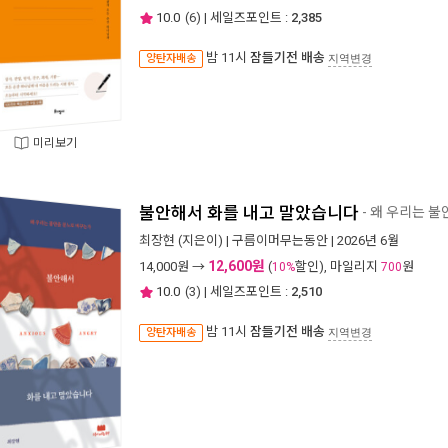
10.0
(
6
) | 세일즈포인트 :
2,385
밤 11시
잠들기전 배송
양탄자배송
지역변경
미리보기
불안해서 화를 내고 말았습니다
- 왜 우리는 
최장현
(지은이) |
구름이머무는동안
| 2026년 6월
12,600원
14,000
원 →
(
할인), 마일리지
원
10%
700
10.0
(
3
) | 세일즈포인트 :
2,510
밤 11시
잠들기전 배송
양탄자배송
지역변경