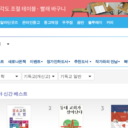
알라딘굿즈
온라인중고
중고매장
우주점
음반
블루레이
커피
서
스트
새로나온책
이벤트
정가인하도서
추천도서
작가와의 만남
북
야 신간 베스트