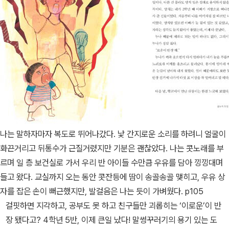
나는 말하자마자 복도로 뛰어나갔다. 낯 간지로운 소리를 하려니 얼굴이
화끈거리고 뒤통수가 근질거렸지만 기분은 괜찮았다. 나는 콧노래를 부
르며 일 층 보건실로 가서 우리 반 아이들 수만큼 우유를 담아 낑낑대며
들고 왔다. 교실까지 오는 동안 콧잔등에 땀이 송골송골 맺히고, 우유 상
자를 잡은 손이 뻐근했지만, 발걸음은 나는 듯이 가벼웠다. p105
걸핏하면 지각하고, 공부도 못 하고 친구들만 괴롭히는 ‘이로운’이 반
장 됐다고? 4학년 5반, 이제 큰일 났다! 말썽꾸러기의 용기 있는 도