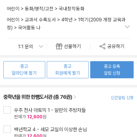
어린이
>
동화/명작/고전
>
국내창작동화
어린이
>
교과서 수록도서
>
4학년
>
1학기(2009 개정 교육과
정)
>
국어활동 나
선물하기
공유하기
중고
중고
중고 등록
알라딘에 팔기
회원에게 팔기
알림 신청
중학년을 위한 한뼘도서관 (총 76권)
신간알림 신청
우주 전사 아토믹 1 - 알란의 추방자들
판매가
12,600
원
백년학교 4 - 세모 교실의 이상한 손님
판매가
12,600
원