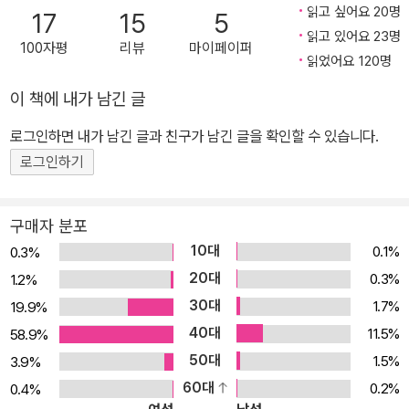
생한 학교 모습, 입체적이며 개성 넘치는 인물들, 인물들 마음을 잘 표
읽고 싶어요 20명
17
15
5
현한 일러스트. 이 모든 것이 조화롭게 어우러진 작품은 책임감과 믿
읽고 있어요 23명
100자평
리뷰
마이페이퍼
음으로 한 아이가 성숙해가는 과정을 때로는 익살스럽고 때로는 감동
읽었어요 120명
적으로 그려낸다.
이 책에 내가 남긴 글
로그인하면 내가 남긴 글과 친구가 남긴 글을 확인할 수 있습니다.
로그인하기
구매자 분포
10대
0.1%
0.3%
20대
0.3%
1.2%
30대
1.7%
19.9%
40대
11.5%
58.9%
50대
1.5%
3.9%
60대
0.2%
0.4%