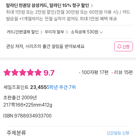
알라딘 만권당 삼성카드, 알라딘 15% 청구 할인
최대 1만원 또는 2만원 할인(전월 30만원 또는 60만원 이용 시) / 카드
발급월 +1개월까지는 전월 실적이 없어도 최대 1만원 혜택 제공
카드/간편결제 할인
무이자 할부
소득공제 530원
관심 저자, 시리즈의 출간 알림을 받아보세요
신청
9.7
100자평 17편
리뷰 15편
세일즈포인트
23,455
5학년 주간 7위
초판출간 2009년
217쪽
166*225mm
412g
ISBN 9788934933700
주제분류
신간알림 신청