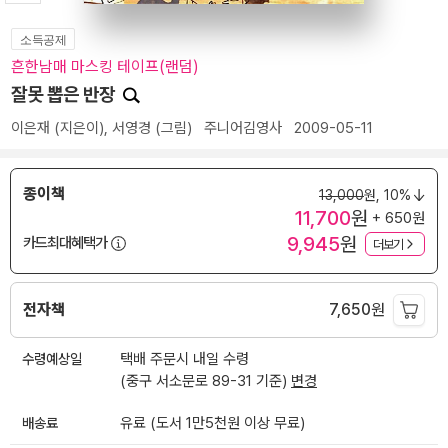
소득공제
흔한남매 마스킹 테이프(랜덤)
잘못 뽑은 반장
이은재
(지은이),
서영경
(그림)
주니어김영사
2009-05-11
종이책
13,000
원,
10%
11,700
원
+ 650원
9,945
원
카드최대혜택가
더보기
전자책
7,650
원
수령예상일
택배 주문시 내일 수령
(중구 서소문로 89-31 기준)
변경
배송료
유료 (도서 1만5천원 이상 무료)