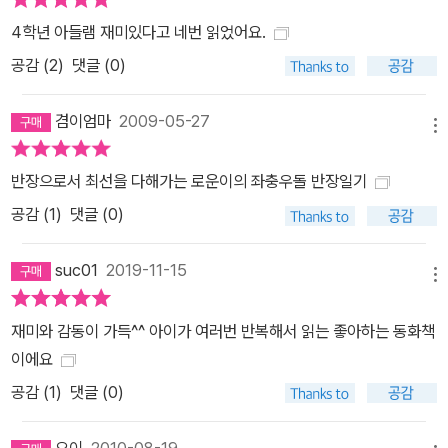
4학년 아들램 재미있다고 네번 읽었어요.
공감 (
2
)
댓글 (0)
겸이엄마
2009-05-27
메뉴
반장으로서 최선을 다해가는 로운이의 좌충우돌 반장일기
공감 (
1
)
댓글 (0)
suc01
2019-11-15
메뉴
재미와 감동이 가득^^ 아이가 여러번 반복해서 읽는 좋아하는 동화책
이에요
공감 (
1
)
댓글 (0)
오이
2010-08-19