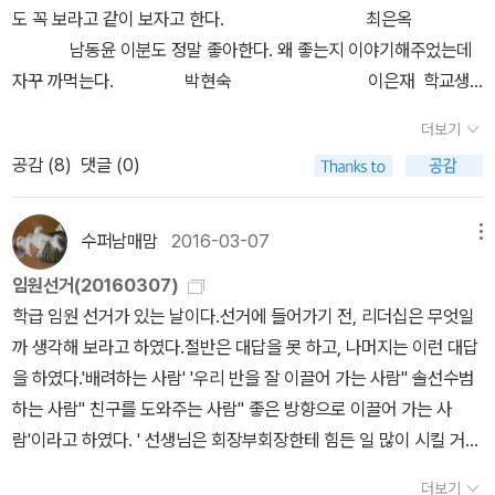
도 꼭 보라고 같이 보자고 한다. 최은옥
말한다고 아이들에게 가르쳤다. 그리고 아직 우리 사회가 많이 공정
남동윤 이분도 정말 좋아한다. 왜 좋는지 이야기해주었는데
하지 못할지라도 더 많은 이들이 공정한 사회를 위해 애쓰고 노력하
자꾸 까먹는다. 박현숙 이은재 학교생
고 있다고(교과서적인 말인가?) 이야기 해 주었다. 첫 번째 이야기
활과 맞닿은 책들참 좋아했다. 천효정이분 책도 꾸
가 재미있어서 이 책도 읽어보기로 했다. 결론은 잘 읽히기는 하나 다
더보기
준히 잘 본다. 성완 님역시 좋다는데 나도 읽어봐야 하는
소 억지스러운 부분도 있고, 전편만 못하다는 아쉬움이 있었다는 것.
공감 (
8
)
댓글 (0)
데 ㅜ.ㅠ 이지훈맞다 나도 걱정 공장장 --------------
로운이야 개구쟁이에다 남을 해꼬지 하는 행동들도 하던 아이라 잘못
-------- 올해도 딸아이는 한국 창작에 빠져 있는데 같이 읽어주지
뽑은 반장이라 생각하는 것이 조금은 타당해 보였지만, 조용하고 소
못해 아쉽다. 어린이문학이라곤 이거 읽은 게 다. 딸아이
수퍼남매맘
2016-03-07
메뉴
심하다고 해서 공수린이 반장으로 뽑힌 것이 잘못된 것인지는 납득하
는 학교에서는 아이들보다 선생님에게 인기 있는 편이고 순응하는 아
기 어렵다. 공수린을 시기질투하는 마가희가 바깥에서 과학실 문을
임원선거(20160307)
이인데 자신과 다른 자유로운 친구들을 동경하고 말썽 피우고 싶고
잠궈 공수린을 가두어 수업시간에 늦게 만들어 곤경에 처하게 한다는
학급 임원 선거가 있는 날이다.선거에 들어가기 전, 리더십은 무엇일
모험에 뛰어들고 싶은 걸 책으로 푸는 것 같다. 어제는 딸이 엄마는
설정 부분을 읽으면서 과학샘인 나는 '뒷문을 안에서 열고 나가면 되
까 생각해 보라고 하였다.절반은 대답을 못 하고, 나머지는 이런 대답
친구 많아 해서 글쎄, 서울에 몇 명여기는 아는 엄마들?친구가 많지
는데...'하는 생각을 하고 있었다. ㅎㅎ~아이들에게는 반장으로서의
을 하였다.'배려하는 사람' '우리 반을 잘 이끌어 가는 사람'' 솔선수범
않지만 책도 보니 심심하지는 않아, 하니 그러면 엄마는 책이 친구면
나름의 롤모델을 제시하고 있기는 하다. 반장이 되었다고 해서 뻐기
하는 사람'' 친구를 도와주는 사람'' 좋은 방향으로 이끌어 가는 사
전 세계에 친구가 있는 거네, 라고 한다. 그럼 올해는 미미여사, 히가
지 않는 공수린의 섬김의 리더십을 칭찬한다. 이야기는 해피엔딩이라
람'이라고 하였다. ' 선생님은 회장부회장한테 힘든 일 많이 시킬 거예
시노 게이고, 사노 요코 등 일본친구또 영미 유럽권에 누구더라 (친구
책을 덮으면서도 마음이 편안하다. 6학년 아이들에게 얼른 읽고 도서
요. 각오해야 해요.남이 하기 싫은 일도 해야 하고, 대표라서 난 잘못
라는데 이름도 기억이 안 남 ㅋ)암튼 많이 만났어. 엄마도 친구 많구
더보기
관에 반납하겠으니 꼭 읽어보라고 했지만, 한 명이라도 읽을지는 의