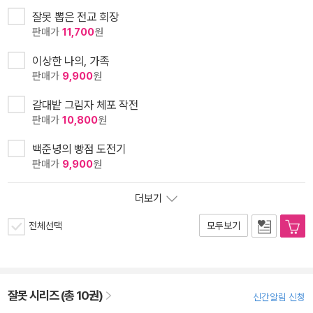
잘못 뽑은 전교 회장
판매가
11,700
원
이상한 나의, 가족
판매가
9,900
원
갈대밭 그림자 체포 작전
판매가
10,800
원
백준녕의 빵점 도전기
판매가
9,900
원
더보기
전체선택
모두보기
잘못 시리즈 (총 10권)
신간알림 신청