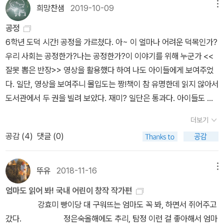
에 대한 책임을 다하고, 다른 사람을 위해 희생할 줄 아는 사람으로 자
희망찬샘
2019-10-09
메뉴
라는 것은 요즘 아이들에게 필요한 덕목이 아닐까 생각한다. 이 책은
공정
이로운 반장을 통해 우리 아이들에게 갚진 교훈을 가르쳐 주는 고마
6학년 도덕 시간! 공정을 가르쳤다. 아~ 이 얼마나 어려운 덕목인가?
운 책이다. ☞이벤트 선물로 받은 캐치볼~ 아이들이 정말 좋아한다.
우리 사회는 공정한가?나는 공정한가?이 이야기를 위해 누군가 <<
잘못 뽑은 반장>> 영상을 활용했다 하여 나도 아이들에게 보여주었
다. 일단, 영상을 보여주니 몰입도는 짱!책이 참 유명한데 읽지 않아서
도서관에서 두 권을 빌려 보았다. 재미? 일단은 통과다. 아이들도 제
법 이 책을 많이 알고 있고 읽었다고 한다. 교과서에 일부가 나온다고
더보기
했던가?이 책을 읽으면서 공정에 대해 다음의 두 가지 질문을 던져보
공감 (
4
)
댓글 (0)
게 되었다. 이로운은 아이들에게 뿐만 아니라 선생님에게도 잘못 뽑
은 반장으로 여겨졌다. 선생님은 이로운을 도울 반장 두우미로 황제
하를 정해주었는데, 이것은 공정한 행동인가?반장이 숙제 검사를 해
뚜유
2018-11-16
메뉴
야 하는데 이로운이 숙제를 해 오지 않아 반장 도우미인 제하가 숙제
엄마도 읽어 봐! 국내 어린이 창작 작가편
검사를 하게 되었다. 제하는 반장이 숙제를 하지 않아 더 나쁘다며 다
강효미 빵이당 대 구워뜨는 엄마도 꼭 봐, 하면서 쥐어주고
른 아이들에게는 1점을 주는 벌점을 3점을 주는데 이것은 공정한
갔다. 정은숙올해에도 추리, 탐정 이런 걸 좋아해서 엄마
가? 공정이라 함은 공평하고 정의로운 것을 말하고 기회의 균등을