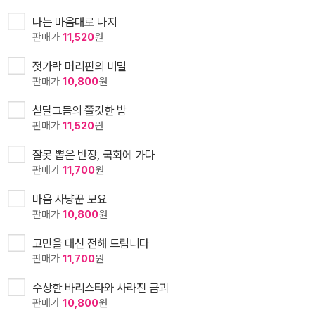
나는 마음대로 나지
판매가
11,520
원
젓가락 머리핀의 비밀
판매가
10,800
원
섣달그믐의 쫄깃한 밤
판매가
11,520
원
잘못 뽑은 반장, 국회에 가다
판매가
11,700
원
마음 사냥꾼 모요
판매가
10,800
원
고민을 대신 전해 드립니다
판매가
11,700
원
수상한 바리스타와 사라진 금괴
판매가
10,800
원