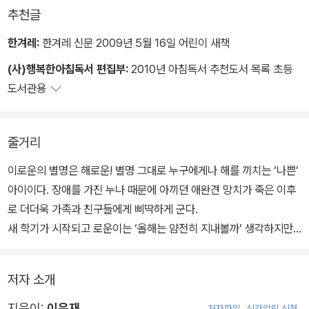
추천글
한겨레:
한겨레 신문 2009년 5월 16일 어린이 새책
(사)행복한아침독서 편집부:
2010년 아침독서 추천도서 목록 초등
도서관용
줄거리
이로운의 별명은 해로운! 별명 그대로 누구에게나 해를 끼치는 ‘나쁜’
아이이다. 장애를 가진 누나 때문에 아끼던 애완견 망치가 죽은 이후
로 더더욱 가족과 친구들에게 삐딱하게 군다.
새 학기가 시작되고 로운이는 ‘올해는 얌전히 지내볼까’ 생각하지만
반 아이들이 자신을 슬금슬금 피하자, 다시 악동기가 발동한다. 결국
자신을 싫어하는 아이들을 상대로 이번 학기 반장이 되겠다고 선언한
저자 소개
다. 그날 이후, 로운이는 아이들을 찾아다니며 약점을 폭로하겠다고,
혹은 앞으로 괴롭히지 않겠다는 등 거짓말과 협박으로 표를 약속 받
지은이:
이은재
저자파일
신간알림 신청