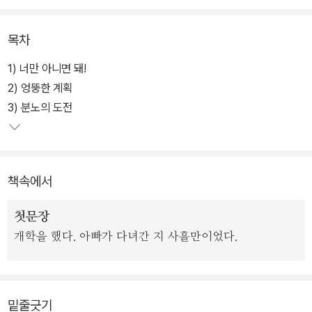
반장 때문에 4학년 5반은 엉망진창이 된다.
목차
이로운은 이런 현실을 어떻게 극복해 나갈까? 주변에서 흔히 볼 수
있는 말썽꾸러기 아이를 통해 선거와 반장의 진정한 의미를 깨닫게
1) 너만 아니면 돼!
해 주는 작품이다. 모범생과 거리가 먼 아이가 반장다운 반장이 되기
2) 엉뚱한 계획
위해 노력하는 모습은 감동적으로 그려지고, 어린 독자들에게 누구나
3) 분노의 도전
반장이 될 수 있다는 용기를 심어 준다.
뿐만 아니라 모든 아이들, 심지어 장애를 가진 아이도 장점과 단점을
책속에서
골고루 갖고 있는 사랑스러운 존재임을 알려준다. 직접 교실 안을 들
여다보는 듯한 생생한 학교 모습, 입체적이며 개성 넘치는 인물들, 인
첫문장
물들 마음을 잘 표현한 일러스트가 조화롭게 어우러지고 있다.
개학을 했다. 아빠가 다녀간 지 사흘만이었다.
밑줄긋기