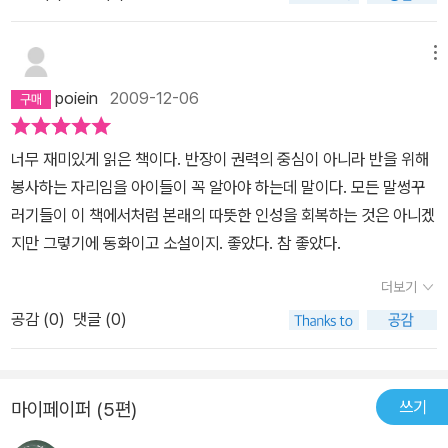
럽다. 아빠에게만은 한없이 곰살궂은 녀석인데 엄마와 학교에서만은
않았던 1학기 때 반장 제하와도 좋은 친구가 된다.
로운이를 보면서
유독 말썽꾸러기..그 이유는 자신이 그 안에서 소외되기 때문이다.친
다른 친구들도 5학년 때는 반장이 되어보겠다고 생각하고 로운이 역
구들의 무시로 반장 선거 나갔다가 반장이 된 후로 로운이는 괴롭다.
메뉴
시 다시 한 번 반장을 해볼지 고민하면서 이야기는 끝이 난다.
잘못 뽑
도무지 반장노릇을 할 줄 모르는 것이다. 그러나 로운이는 루리네 반
힌 반장이 아닌 정말 잘 뽑힌 반장이 된 로운이의 이야기는 많은 아이
poiein
2009-12-06
의 명찬이 반장의 이야기를 무시하는듯 하면서 귀동냥으로 배운다.그
들에게 용기를 준다. 비록 말썽꾸러기여서 많이 혼나고 신뢰를 잃어
러다가 그 것은 진심이 된다. 친구들을 위해 앞장서서 봉사하게 되는
버렸지만 자신의 역할에 충실하고 다른 사람을 배려한다면 어디서나
너무 재미있게 읽은 책이다. 반장이 권력의 중심이 아니라 반을 위해
것이다.아이들은 이 책을 보고 신나게 웃는다. 로운이의 모습 속에서
인정받을 수 있다는 것을 가르쳐준다.
반장이든 회장이든 어떤 직책
봉사하는 자리임을 아이들이 꼭 알아야 하는데 말이다. 모든 말썽꾸
억눌린 자신들의 모습을 발견하기도 하고, 악역으로 나오는 재하를
을 맡아 수행한다는 것은 그리 쉬운 일이 아니다. 물론 그런 직책을 맡
러기들이 이 책에서처럼 본래의 따뜻한 인성을 회복하는 것은 아니겠
한껏 비웃어 주다가 친구를 포용하는 로운이의 넓은 마음에 함께 동
는 과정 역시 쉬운 일은 아니다. 사람들의 신뢰가 밑바탕이 되어야 한
지만 그렇기에 동화이고 소설이지. 좋았다. 참 좋았다.
화되어 너그러워지기도 한다.로운이의 반장하기는 많은 반장이 안되
다. 로운이는 “머슴”이 되겠다는 공약으로 반장에 당선이 된다. 그리
는 아이들에게 용기를 준다. 로운이도 하는데...반장은 아무나 하는 것
더보기
고 처음에는 지키지 않다가 나중에 자신의 모습을 반성하며 진정한
이다. 선택받은 사람만 하는 것이 아니라..
머슴이 되려고 노력한다. 자신의 역할에 조금씩 충실해지면서 친구
공감 (
0
)
댓글 (0)
들, 선생님들의 신뢰를 얻고, 본인도 스스로 자신감을 가지게 된다.
이
렇게 스스로도, 다른 사람들도 좋은 평가를 할 수 없었던 로운이를 변
하게 한 것은 무엇일까? 그것은 아마도 어떤 책임감, 희생 등의 단어
쓰기
마이페이퍼 (5편)
가 마음속으로 들어왔기 때문일 것이다. 이렇듯 자신에게 주어진 일