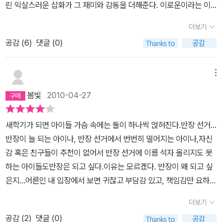
린 익살스러운 삽화가 그 재미와 감동을 더해준다.
이로운이라는 이
름보다 해로운 이라는 별명으로 친구들에게 불린 주인공은 늘 말썽꾸
더보기
러기였다. 그래서 선생님들도 친구들도 그를 좋아하지 않았다. 2학기
공감 (
6
)
댓글 (0)
가 되어서도 달라질 것이 없던 로운이는 제일 친한 친구 대광이의 제
안에 반장선거에 나가게 된다. 엄마도 그리 달가워하지 않았던 반장
선거에서 8표를 얻어 반장이 된다. 그러면서 로운이의 일상에 변화가
메뉴
생긴다.
처음에는 친구들도 선생님들도 잘못 뽑은 반장이라면 달가워
봄빛
2010-04-27
하지 않았다. 로운이 역시 반장으로서의 역할에 충실하지 않고 부반
장 백희에게만 일을 시켰다. 그러던 어느 날 장애를 가진 쌍둥이 누나
새학기가 되면 아이들 가슴 속에는 돌이 하나씩 얹혀진다.반장 선거...
가 장애학교에서 좋아하는 반장에 대한 이야기를 듣고 자신도 그렇게
반장이 늘 되는 아이나, 반장 선거에서 번번히 떨어지는 아이나,자신
하면 친구들이 좋아해 줄 것이라 생각하고 조금씩 변하기 시작한다.
감 혹은 친구들이 추천이 없어서 반장 선거에 이름 석자 올리지도 못
“나는 날마다 무거운 바윗돌을 가슴에 올려놓은 기분으로 학교에 갔
하는 아이들도반장은 되고 싶다.이유는 모르겠다. 반장이 왜 되고 싶
다”라고 말했던 로운이에게 기분 좋은 변화가 생겼다. “요즘만 같으
은지...어른인 내 입장에서 보면 귀찮고 부담감 있고, 책임감만 요하는
면 일요일에도 학교에 나올 수 있을 것 같았다”라고 말할 정도로 변했
일임에 분명한데도..쌍둥이 누나 루리의 장애로 늘 엄마의 사랑이 모
다. 선생님의 칭찬, 친구들의 관심이 그를 기분 좋게 했다. 그러면서
더보기
자란 로운이는 소문난 대책없는 개구쟁이다.그런데 왠지 모르게 안쓰
로운이는 반장으로서의 역할에 최선을 다한다. 그리고 사이가 좋지
공감 (
2
)
댓글 (0)