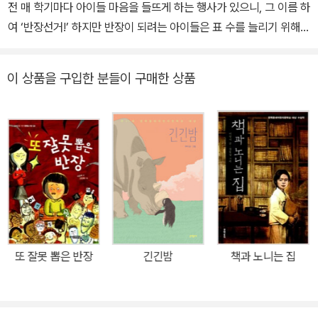
전 매 학기마다 아이들 마음을 들뜨게 하는 행사가 있으니, 그 이름 하
여 ‘반장선거!’ 하지만 반장이 되려는 아이들은 표 수를 늘리기 위해
경쟁하고, 근사한 연설문을 작성하고, 심지어 엄마까지 동원하며 어
른들의 선거 못지않은 치열함과 고달픔을 느낀다. <잘못 뽑은 반장>
이 상품을 구입한 분들이 구매한 상품
은 이런 반장 선거를 소재로 한 창작동화로, 반장이 되기 위해 고군분
투하는 아이들의 모습을 재미있게 표현했다. 착한 아이와는 거리가
먼 이로운은 어느 날, 자신을 무시하는 친구들 코를 납작하게 해 주려
고 반장 선거에 출마한다. 결국 협박과 거짓말로 반장에 당선되고, 이
잘못 뽑은 반장 때문에 4학년 5반은 엉망진창이 된다. 이로운은 이런
현실을 어떻게 극복해 나갈까? 이 작품이 가치 있는 이유는 주변에서
흔히 볼 수 있는 말썽꾸러기 아이를 통해 선거와 반장의 진정한 의미
를 깨닫게 해 주기 때문이다. 모범생과 거리가 먼 아이가 반장다운 반
장이 되기 위해 노력하는 모습은 감동적으로 그려지고, 어린 독자들
또 잘못 뽑은 반장
긴긴밤
책과 노니는 집
에게 누구나 반장이 될 수 있다는 용기를 심어 준다. 뿐만 아니라 모든
아이들, 심지어 장애를 가진 아이도 장점과 단점을 골고루 갖고 있는
사랑스러운 존재임을 알려준다. 직접 교실 안을 들여다보는 듯한 생