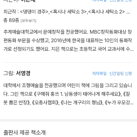
는다.
최근작 :
<댕댕이 경주>
,
<혹시나 세탁소 3>
,
<혹시나 세탁소 2>
…
선거 날, 로운이는 반이 떠나갈 듯이 큰 소리로 연설하며 아이들에게
총 89종
(모두보기)
머슴 같은 반장이 되겠다고 굳게 약속한다. 그리고 뜻밖에도 여덟 표
추계예술대학교에서 문예창작을 전공했어요. MBC창작동화대상 장
를 얻어 반장이 된다. 작년에 반장이었던 제하는 우리 반은 끝장이라
편동화 부문을 수상했고, 2016년에 한국을 대표하는 10인의 동화작
며 비아냥거리고 선생님은 로운이를 믿지 못해 걱정스러워 한다. 제
가로 선정되기도 했어요. 지은 책으로는 초등학교 국어 교과서에 수
하와 선생님의 생각대로 로운이는 반장 노릇을 전혀 하지 않는다.
록된 <잘못 뽑은 반장>을 비롯한 '잘못'시리즈와 《혹시나 세탁소1,2,
4학년 5반은 학교에서 가장 시끄러운 반이 되고 아이들은 거짓말로
3》 《말의 지옥》 《관심의 지옥》 《나는 설탕으로 만들어지지 않았다》
선거 공략을 한 로운이를 비난한다. 점점 아이들의 비난과 눈길이 부
그림:
서영경
저자파일
신간알림 신청
등이 있어요.
담스러워진 로운이는 진짜 반장 노릇을 해 보기로 결심한다. 우유 상
자를 들어주고 배탈 난 친구를 위해 우유를 대신 마셔 주고 심지어 반
대학에서 조형예술을 전공했으며 어린이 책에 그림을 그리고 있습니
친구들이 불량배들에게 괴롭힘을 당할 때 앞장서 막아 주기도 한다.
다. 그린 책으로 《구해줘 홍쓰 1. 남동생이 태어나게 해주세요》, 《잘
선생님과 아이들은 그런 로운이를 점점 좋아하게 되지만 제하는 질투
못 뽑은 반장》, 《오총사협회》, 《나는 개구리의 형님》, 《누가 우모강
심에 로운이를 더 비난하고 미워한다. 결국 화가 난 로운이도 모범생
을 죽였을까》, 《도서관에서 사라진 아이들》, 《어떻게 숨을 쉴까?》 등
제하가 미술 과제를 베껴 낸다는 사실을 폭로한다. ‘나쁜 아이’로 찍힌
이 있습니다.
제하는 학교에 나오지 않는다. 그런 제하가 안쓰러워진 로운이는 제
출판사 제공 책소개
하 집을 찾아가고 두 친구는 화해한다. 그리고 두 아이는 힘을 합해 학