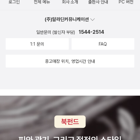
이 넘치는 아이였는데임원 선거와 체육부장에서 낙마하자 급격히 기
로그인
전체 메뉴
회사 소개
출판사 안내
PC 버전
내일은 집에서 엄마, 아빠와 함께 지내는 거라고 이야기해주었다. 수
이 가장 정확한 해답인 듯하다.책의 내용을 알아야 아에게 책을 설명
분이 다운되었던 것 같다.감정 조절이 잘 안 되었던 듯... 교실에서는
요일이지만, 우리나라를 위해 일하는 사람들을 뽑는 날이라 아빠랑
하고,읽어봤음 좋겠다 당당하게 권할 수 있다고 여겨진다.내가 모르
이처럼 권력욕이나 명예욕이 있는 아이들이 간혹 있다.자신이 원하는
(주)알라딘커뮤니케이션
엄마도 회사에 가지 않고 형과 누나들도 학교에 안 간다고 했다. 갓 5
는 내용의 책들은 선뜻 권해지지 않더라는~~그래서 엄마는 좀 더 힘
임원이 되지 못하면 좌절해서 감정 조절이 안 되는 경우가 있다.실패
세가 지난 6세 꼬맹이들에게 '국회의원 선거'는 조금 어려운 것 같아
1544-2514
일반문의 (발신자 부담)
들고,바쁘고,신경도 쓰이고 솔직히 좀 그렇다.ㅠ시간이 없다고 하면
를 통해서도 성장하는 건데아직 그걸 받아들이기에는 마음의 여유가
서 대통령 할아버지를 도와서 일하는 사람들을 뽑는 날이라고 알려주
핑계일까?학교 도서관에 하루에 한 번씩,바쁘더라도 이틀에 한 번씩
1:1 문의
FAQ
없나보다.마음이 가라앉고 냉정해지면무엇 때문에 실패했는지 원인
었다. 그 말을 들은 한 꼬맹이의 말. '난 아직 대통령되기 싫은데...'그
은 꼭 아이의 책을 대출하러 매일 오시는 엄마가 있다.자주 얼굴을 보
을 분석해 보는 것도 좋을 텐데 말이다. 이 책이 생각난다.진정한 리더
이야기를 들은 또 다른 꼬마 친구는 무척 걱정스런 표정으로 이렇게
게 지금은 꽤나 친해(?)졌는데,그언니는 나보다 여섯 살이나 많은데
중고매장 위치, 영업시간 안내
십이란 무엇일까!아까 답을 말하지 못한 아이들은 이 책들을 보고 답
말했다. '어! 우리 엄마가 대통령이 되면 안 되는데...' 내 말이 너무 어
도 아이의 독서에 관심이 상당하다.성민이보다 한 학년 아래인 여자
을 스스로 찾길 바란다. 아! 하나 더.오늘 처음으로 아침독서 끝나고
려웠나? 하긴 6살 꼬마 친구들에게 '선거'란 도대체 무엇인지 가늠하
아이인데 제법 늦게 낳은 늦둥이 비슷하다.이언니의 육아방법이 마음
한 명씩 나와서 1분 동안 친구들에게 자신이 읽고 있는 책을 읽어줬
기 힘들었을 것 같지만 말이다.그냥 지나치진 궁금해서 나도 물어보
에 드는 게,언니는 항상 아이의 동화책을 고른 후,그책을 그저 아이에
다.(매일 4명씩 읽어준다.)친구들한테 책을 읽어준 느낌이 어땠나 물
았다.'ㅇㅇ야? 왜 엄마는 대통령하면 안 돼?'그랬더니 그 친구는 자신
게 던져주는 것이 아니라,함께 읽는다는 것이다.그리고 짧게나마 대
어보니' 즐거웠다.' ' 떨렸다' 라고 한다.친구들한테 읽어줘야 하니 책
이 대통령이 되어야하는데 엄마가 대통령이 되면 나중에 자기가 대통
화를 한다는 것!대화를 어찌 하느냐 물었더니 엄마가 책을 읽다가 킥
을 고를 때 심사숙고할 것이다. 며칠 사이,'용선생의 시끌벅적 한국
령이 될 수 없을 것 같아서 그런단다. 그래. 꿈은 클수록 좋은 것이야.
킥 웃으면 '엄마는 우스워?' 딸이 물으면'응~ 엄마는 우습네!'.'그
사'와 ' 마사코의 질문'을 읽는 친구가 여럿 보인다. ㅎㅎㅎ어떤 책을
꼭 나중에 대통령이 되면 이 선생님을 기억해다오. ~~~ ㅎㅎ초등학
래?'하며 딸은 읽었던 장면인데도 왜 우스운가? 다시 펼쳐본다는 것
읽히고 싶으면 읽어주면 된다.그럼 발동이 걸린다.내일 사회 수업이
생만 되었어도 보다 자세히 이야기를 해줄 수 있고 또 학급토론을 벌
이다.강요가 아닌 자연스러운 책에 대한 대화법이라 마음에 들었다.
있으니 '용선생'을 잠깐 읽어줘야겠다. 사회 교과서는 솔직히 지루하
일 수도 있었을텐데 너무 어린 아이들이라 무척 아쉬운 시간이었다.
더군다나 언니는 새벽에 일찍 일어나 등산도 후딱 30분만에 하고 내