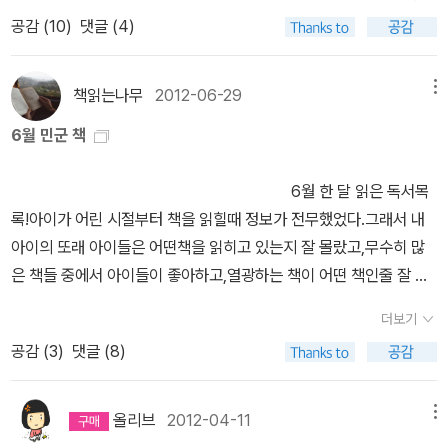
한 일 없어도 반을 대표해서 야단 맞을 때도 있어요.임원은 낮은 자리
나, 하고 말았다. 그리고 구병모, 이기호, 정유정, 한강, 황정은, 김금
공감 (
10
)
댓글 (4)
문이다. '공정' 덕분에 두 권의 책을 만났다.
에서 봉사하는 사람이랍니다. '이렇게 못을 박아 놓고, 본격적으로 선
희, 정용준, 김연수, 김중혁, 최민석, 오은, 김영하 아....우리나라에도
거에 들어갔다. 저학년은 후보자가 넘치는데 역시 고학년이라서 그런
많구나. 그리고 돌아가신 분들도 가끔 만나. 아...내년에는 돌아가신
지 후보자가 잘 안 나왔다.자천한 사람은 남녀 각각 한 명 , 추천 받은
책읽는나무
2012-06-29
메뉴
분들을 자주 찾아뵈야지. 올해 겨우 박완서, 박경리, 제인 오스틴, 허
후보 3명 이렇게 해서남자 후보 3명, 여자 후보 2명이 되어 겨우 임원
먼 멜빌, 안톤 체호프 뵈었나. 대상포진의 고통? 가려움? 중에 내년
6월 민군 책
선거를 치를 수 있었다.여자는 2명이라서 한 명은 회장, 나머지는 자
에 딸아이랑 내가 읽을 책 목록 만들고 동네 도서관 홈피 접속해 청구
연 부회장이 되는 거다. 아이들의 연설을 듣고 본격적인 투표에 들어
기호 일일이 입력하는 노가다를 하며 고통을 잊고 있다. 쑤시는 건 덜
6월 한 달 읽은 독서목
갔다.다행스럽게도 1차 투표에서 다득표자가 각각 나와 남녀 회장이
한데 간지러우니 차라리 따끔 핫핫이 나았어.그래도 가볍게 지나간
록!아이가 어린 시절부터 책을 읽힐때 정보가 전무했었다.그래서 내
뽑혔다.남자 부회장을 뽑는 2차 투표를 실시하였다.우리 반이 20명
다. 올해 애들이 본 영화 목록 적다보니. 나도 육아 자기계발서 하나
아이의 또래 아이들은 어떤책을 읽히고 있는지 잘 몰랐고,무수히 많
이라서 반반으로 갈리면 3차 투표를 해야 하는데표차가 많이 나서 2
정도는 쓸 수 있을 것 같다 가성비 육아 가심비 육아책과 영화로 보는
은 책들 중에서 아이들이 좋아하고,열광하는 책이 어떤 책인줄 잘 몰
차 투표까지로 임원단이 꾸려졌다. 며칠 겪어 보지 않았지만 여러 면
발로 하는 육아. 주위 부모들을 봐도 그렇고 결국엔 자기에게 익숙한
랐을때,누군가 또래 아이가 있는 사람들과 좀 공유(?)를 했음 싶었다.
에서 리더십이 돋보였던 친구들이 1학기 임원이 되어 안심이 된다.친
더보기
방편으로 애들을 기르고 아이들은 부모의 취향과 생활습관에 무섭게
그래서 나는 알라딘에서 서재질을 시작했었던 것같다.정보교환을 목
구들을 바른 길로 잘 안내할 듯하다. 3교시, 체육 선생님이 체육부장
공감 (
3
)
댓글 (8)
젖어든다. 아들이 올해 컴에 가까워지고 한건 다 내탓이겠지 ㅎ
적으로 시작했다가 지금은 약간 변질된(?) 방향으로인생상담 형식
을 뽑아 달라고 해서하고 싶어 하는 아이 2명을 뽑아 체육 수업을 보
의 나만의 서재질로 변해 있긴 하지만서도..^^;; 처음 시작했던 본분을
냈다.그런데 체육부장 하기에는 좀 그랬던가 보다.다시 뽑아 달라는
잊지 않기 위해 아이들의 책정보에 대한 공유는 계속 하고 싶다.아이
올리브
2012-04-11
메뉴
말에 어떤 아이가 기가 죽었다. 그 아이는 회장 선거에 나왔다가 낙마
가 영어나 수학 학원을 다니지 않기에 조금이나마 시간적 여유가 있