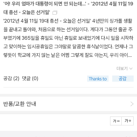
하고그나마 체육부장이라도 하고 싶어해서 시켜줬는데다시 뽑아야한
'어! 우리 엄마가 대통령이 되면 안 되는데...' - '2012년 4월 11일 19
기에책을 좀 읽게 되는 것같다.읽을때는 잘 몰랐는데 기록을 해보니
다는 말에 우울모드가 되었다. 그 때부터 그 아이는 기분이 쫙 가라앉
대 총선 - 오늘은 선거일'
좀 그러한 것같다.물론 아이와 나는 다독의 욕심이 먼저 앞서다 보니
아과학 시간에 줄곧 엎드려 학습활동을 안 했나 보다.과학 시간 끝날
'2012년 4월 11일 19대 총선 - 오늘은 선거일' 4년만의 싱가폴 생활
정독은 잘 되질 않는 것은 사실이다.정독도 하지 않으면서 굳이 이렇
무렵에 인솔하러 갔더니과학 선생님과 상담을 하고 있었다.교실에 와
을 끝내고 돌아와, 처음으로 하는 선거일이다. 게다가 그동안 줄곧 주
게 책 목록을 올리는 것은 내 자랑질이 결코 아닌, 누군가 내 또래 아
서 ' @@씨, 점심 시간에 담임과도 상담을 합시다' 했는데이 아이가
부였기에 365일을 휴일도 아닌 휴일로 보내었기에 다시 일을 시작하
이들을 가진 이들과 공유를 하고 싶기 때문이다.아이를 초등학교 보
이때부터 삐딱선을 타기 시작하였다. 말도 공손하게 안 나오고' 과학
고 맞이하는 임시공휴일은 그야말로 달콤한 휴식날이었다. 언제나 그
낸후,그림책과는 다른 분위기의 책들을 접하면서 나는 또 혼란에 빠
시간에 무슨 일이 있었던 거니?' 물어보자 ' 무슨 말을 듣고 싶은 거예
렇듯이 학교에 가지 않는 날은 어쩜 그렇게 잘도 아는지, 우리 아이는
졌던 것같다.문고판 책들에 대한 정보가 거의 없었기 때문에어떻게
요?' 이렇게 말을 하는 거였다.' 네가 오늘 임원 선거에도 떨어지고 체
아침 7시에 일어났다. (평소 학교에 갈 때면 7시 40분에 겨우겨우
책을 읽혀야 되는지 잘 몰랐었다.그래서 1,2학년을 그냥 그렇게 시간
더보기
육부장도 안 돼 기분 나쁘고 슬픈 것은 알겠는데그렇다고 이렇게 선
일어난다. )약속을 단단히 해서 그런지 왠일로 아침에 일어나 숙제부
을 보냈었던 것같다.그나마 즐찾 몇 분 중 민군과 동갑인 아이들의 책
공감 (
2
)
댓글 (0)
생님한테 공손하지 못하게 말을 하면 안 되지'분노를 꾹꾹 눌러 참으
터 하고 독서에 빠진 아들 - 오후에 컴퓨터 게임을 친구들과 하기로
목록을 보면서 조금 도움을 받곤 했었다.(물론 현저하게 차이 나는 내
며 차분히 아이에게 말했다.아이는 제 말 좀 들어보라고 하면서지금
이미 약속을 해놓았기에 오전에 그리 서둘렀다보나. 딱히 잠을 자는
아이의 독서력에 철푸덕~ 좌절모드로 돌입하기도 하지만.ㅡ.ㅡ;;)나
까지 계속 임원선거 나왔는데 줄곧 떨어졌다는 거다.게다가 체육부장
것도 아닌 것 같았는데, 중간 중간 들려오는 아이의 말을 들으면서 침
처럼 무작정 헤매면서 무슨책을 골라야 하나? 고민하는 사람들이 있
반품/교환 안내
도 못하고...아이는 나름대로 오늘이 저주의 날이었던 셈이다.감정을
대에서 일어난 것은 11시가 다 되어서였다. - 내가 생각해도 믿어지지
다면,내가 도움 받은 만큼 또 그들에게 도움이 되었으면 하는 바람
조절하지 못하고 순간 담임한테 공손하지 못한 언행이 나온 듯하여
않는 시간이었다. 혹시 시계가 잘못되었는지 휴대폰이랑 방안의 시계
에 다달이 올려본다.기록할 목적을 가지다보니 약간 의무감이 생겨
그 정도 이야기하고 상담을 끝냈다.집에 갈 때 보니 아까보다 한결 마
도 몇 번이고 확인을 했다. 늦은 아침을 먹고 점심도 먹고나서 3시가
더 열심히 책을 읽히게 되는 장점도 있더라~^^헌데,아이에게 책을 권
음이 가라앉아 웃으며 헤어졌다.평소에는 기분이 업되어 있고 자신감
지나서 어슬렁어슬렁 투표장에 다녀왔다. 어제 우리 반 꼬맹이들에게
하기 가장 좋은 방법은아무래도 엄마가 동화책을 읽어야봐야 하는 것