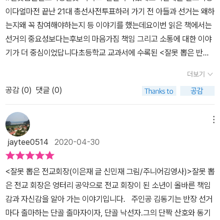
오는 자만과 횡포, 독선 등이 우리가 권력을 쥔 사람들에게서 많이 보
부러울 게 없을 것 같더라구요.친구와 우정, 성장과 발전에 대해서도
이다얼마전 끝난 21대 총선사전투표하러 가기 전 아들과 선거는 왜하
던 행위들이다. 우린 얼마나 권력횡포를 당해오고 그것들과 투쟁해왔
스토리를 통해 진지하게 접근하게 만들어주는 [잘못 뽑은 전교 회장]
는지왜 꼭 참여해야하는지 등 이야기를 했는데요이번 읽은 책에서는
던가? 이 이야기는 결국 주인공의 자신의 잘못된 행동을 깨닫고 친구
은 우리 아이들에게 교훈과 재미를 전해주는 동화였습니다.
선거의 중요성보다는후보의 마음가짐 책임 그리고 소통에 대한 이야
들에게 진심을 전하는 훈훈한 마무리로 끝맺음을 하지만, 어른들의
기가 더 중심이었답니다초등학교 교과서에 수록된 <잘못 뽑은 반장>
현실에서는 어렵기만 하다. “친구들에게 진정한 믿음을 주려면 어떻
을 비롯하여 <또 잘못 뽑은 반장>, <잘못 걸린 짝>, <잘못 걸린 선생
게 소통해야 할까?” 잘못은 하기 마련이다. 하지만 잘못했다는 사실
더보기
님> 등 꾸준한 사랑을 받고 있는 창작동화 ‘잘못’ 시리즈답게엉터리
을 인지하는 사람도 드물고, 인지를 하더라도 반성하는 일은 극도로
공감 (
0
)
댓글 (0)
공약으로 전교 회장이 된 금동기의책임감, 자신감을 알아 가는 이야
드물다. 잘못을 잘못이라 반성하고, 뉘우치며 살기만 해도 얼마나 좋
기랍니다어린이 선거를 겪어보진 않았지만치열하다지요?현실감 있
은 새상이 만들어질까. 그런 세상을 꿈꾸어 본다. 📚 책 속에서...“여
는 소재 속에 적절한 주제의식을 담아내고있기에 있기있는 시리즈인
메뉴
러분, 저 금동기는 앞선 후보들보다 훨씬 업그레이드된 후보입니다.
가봐요친구들의 도움으로 어려움을 헤쳐나갈거라고 생각했는데주인
저는 누구나 할 수 있는 시시한 공약 따위는 하지 않겠습니다. ...... 제
jaytee0514
2020-04-30
공 금동기 스스로 노력하고 책임지는 모습이아들은 멋지다고 하더라
가 정말로 치얼스를 초대할 수 있을지 궁금하시죠? 결과를 확인하고
고요아들에게 반장이나 회장에 출마한다면어떤 공약을 하고 싶냐고
싶으신 분은 컴퓨터 화면에서 제 얼굴을 찾아 터치해 주세요. 그러면
<잘못 뽑은 전교회장(이은재 글 신민재 그림/주니어김영사)>잘못 뽑
물어보니나는 안하고싶은데!!!쿨하게 대화가 마무리되서 조금 허무했
오늘 중으로 여러분 앞에 번쩍번쩍거리는 금도끼 전교 회장이 배송될
은 전교 회장은 엉터리 공약으로 전교 회장이 된 소년이 올바른 책임
지만진실됨 성실함 그리고 스스로를 성찰해보는 마음에 대해서는 얘
거예요. 📚 책 속에서...“너 같은 자식이 전교 회장이라니…….”열이가
감과 자신감을 알아 가는 이야기입니다. 주인공 김동기는 반장 선거
기해 볼수있던 중학년 도서였습니다
고개를 절레절레 흔들면서 중얼거렸다. 다른 아이들도 나를 한심하게
마다 출마하는 단골 출마자이자, 단골 낙선자.그의 단짝 산호와 동기