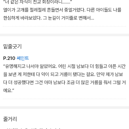
소라와 나왕이는 송충이를 백 마리쯤 씹은 꼴로 나를 보았다.
“너 같은 자식이 전교 회장이라니…….”
열이가 고개를 절레절레 흔들면서 중얼거렸다. 다른 아이들도 나를
한심하게 바라보았다. 그 눈길이 거미줄로 변해서
내 몸을 친친 감는 듯했다. 끈적끈적한 거미줄에서 어떻게든 벗어나
고 싶었지만 옴짝달싹할 수가 없었다. 거미줄 눈길은 나를 점점 더 옥
죄어 왔다. 가슴이 터질 것 같았다. 바락바락 소리라도 지르고 싶었다.
밑줄긋기
나는 끓어오르는 분을 억누르고 절망적인 마음으로 중얼거렸다.
“내가 어떻게 하면 너희가 날 믿어 줄까…….”
P.210
쎄인트
“유명해지고 나서야 알았어요. 어린 시절 남보다 더 힘들고 아픈 시간
을 보낸 게 저한테 다 약이 되고 거름이 됐다는 걸요. 만약 제가 남보
다 더 성공했다면 그건 아마 남보다 조금 더 많은 거름을 줘서 그럴 거
예요.”
줄거리