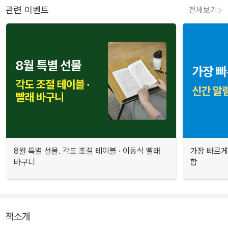
관련 이벤트
전체보기
8월 특별 선물. 각도 조절 테이블 · 이동식 빨래
가장 빠르게
바구니
합
책소개