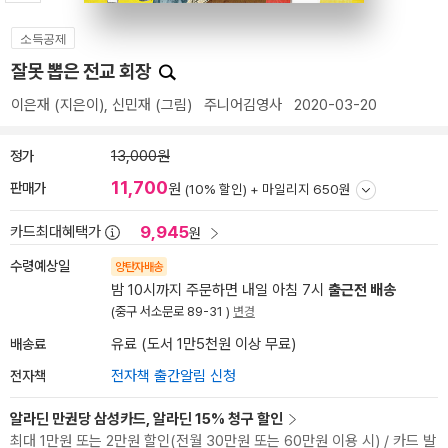
소득공제
잘못 뽑은 전교 회장
이은재
(지은이),
신민재
(그림)
주니어김영사
2020-03-20
정가
13,000원
11,700
판매가
원
(10% 할인) +
마일리지 650원
9,945
카드최대혜택가
원
수령예상일
양탄자배송
밤 10시까지 주문하면 내일 아침 7시
출근전 배송
(중구 서소문로 89-31 )
변경
배송료
유료 (도서 1만5천원 이상 무료)
전자책
전자책 출간알림 신청
알라딘 만권당 삼성카드, 알라딘 15% 청구 할인
최대 1만원 또는 2만원 할인(전월 30만원 또는 60만원 이용 시) / 카드 발