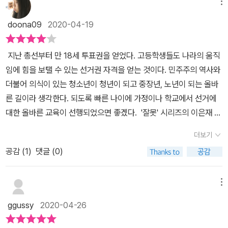
책의 제목 「잘못 뽑은 전교회장」은 어떨까? 진짜 잘못 뽑았나? 그럼
메뉴
큰일인데...이 책의 주인공 금동기는 자타가 공인하는 천덕꾸러기이
doona09
2020-04-19
다. 그럼에도 불구하고 동기의 마음속 꿈은 원대하다. 그러나 꿈과 현
실은 따로 논다. “내가 꿈꾸는 삶은 이런 게 아니었다. 나는 넘치는 끼
지난 총선부터 만 18세 투표권을 얻었다. 고등학생들도 나라의 움직
와 재치로 친구들의 마음을 휘어잡고 승승장구해서 작은 거인 아저씨
임에 힘을 보탤 수 있는 선거권 자격을 얻는 것이다. 민주주의 역사와
처럼 우리나라 최고의 코미디언으로 성공하는 꿈을 키워왔다. 그런
더불어 의식이 있는 청소년이 청년이 되고 중장년, 노년이 되는 올바
다음엔 온 국민의 마음까지 사로잡아 대통령이 되는 게 최종 목표였
른 길이라 생각한다. 되도록 빠른 나이에 가정이나 학교에서 선거에
다.” 초등 3,4,5학년 내리 반장이 되고 싶었지만, 6학년 1학기 반장
대한 올바른 교육이 선행되었으면 좋겠다. '잘못' 시리즈의 이은재 작
선거에서도 미끄러진 후 마음속으로 하는 말이다. 그나마 다행인 것
가의 신작 《잘못 뽑은 전교 회장》은 아이들에게 선거의 의미와 리더
은, 학교에서는 물론 아빠 엄마조차도 동기의 원대한 꿈을 뜬구름으
더보기
의 자질에 대한 재미있는 그림동화다. 초등학교 교과서에 수록된 《잘
로 생각하고 있는데, 같은 반 친구 산호라는 든든한 지지자가 있다는
공감 (
1
)
댓글 (0)
못 뽑은 반장》을 비롯해 '잘못'시리즈는 어린이뿐만 아니라 어른들에
것이다. 바라던 반장에 뽑히지 못해 우울해하던 금동에게 낭보가 전
게도 사랑받는 베스트셀러다. 이번 신작은 어린이 선거라는 주제를
해진다. 금동의 학교인 “‘광개토 초등학교’가 개교 10주년을 맞이해
통해 아이들에게는 책임감을 심어주고, 어른들도 공감할 내용을 유쾌
메뉴
서 ‘능력도 있고, 끼도 있는 확실한 전교회장이 뽑혀야겠습니다.”라는
하게 풀어 내고 있다. 제목의 '잘못'은 주인공 금동기를 변화시키는
방송 조회 중 교장 선생님의 말씀을 듣고 정신이 번쩍 들었다. 금동은
ggussy
2020-04-26
촉매제다 된다. 학교 최고의 스타를 꿈꾸는 김동기는 매번 반장선거
전교회장이 되는 것에 올인하기로 한다. 학교, 금동의 집 모두의 예
에 낙선하는 고배를 마셨다. 사고뭉치에 허풍쟁이, 잘난 척 대마왕이