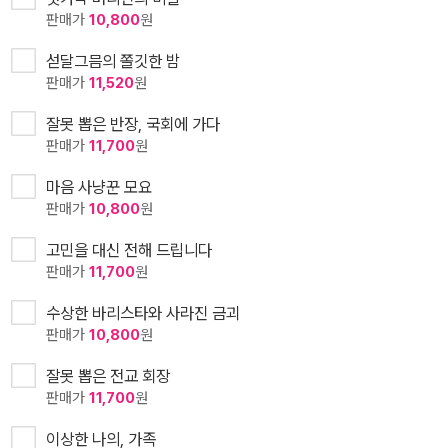
판매가
10,800
원
섣달그믐의 쫄깃한 밤
판매가
11,520
원
잘못 뽑은 반장, 국회에 가다
판매가
11,700
원
마음 사냥꾼 모요
판매가
10,800
원
고민을 대신 전해 드립니다
판매가
11,700
원
수상한 바리스타와 사라진 금괴
판매가
10,800
원
잘못 뽑은 전교 회장
판매가
11,700
원
이상한 나의, 가족