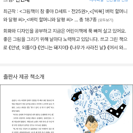
등이 있어요.
#나 누군지 몰라? 내가 전교 회장이야, 다들 내 앞에 꿇으라고!
최근작 :
<그림책이 참 좋아 D세트 - 전25권>
,
<[빅북] 버럭 할머니
이게 꿈인지 생시인지 하루에도 몇 번을 ‘권력의 맛’에 취해 사는 금동
와 달평 씨>
,
<버럭 할머니와 달평 씨>
… 총 187종
(모두보기)
기. 13년 인생에 묵은 한이 뻥 뚫리는 기분도 잠시, 아이들의 무시는
회화와 디자인을 공부하고 지금은 어린이책에 푹 빠져 살고 있어요.
여전하고 오히려 비아냥이 더 늘어가는 듯하다. 이제 내가 우리 학교
좋은 그림을 그리기 위해 날마다 노력하고 있답니다. 쓰고 그린 책으
최고 권력을 가진 학생인데, 왜 아직도 나를 비웃는 거야? 친구들과
로 《안녕, 외톨이》 《언니는 돼지야》 《나무가 사라진 날》 《어서 와요,
열린 마음으로 소통하는 법을 잊은 듯 갈수록 어긋난 방법으로 아이
달평 씨》 《도망쳐요, 달평 씨》가 있고 그린 책으로 〈잘못 뽑은 반장〉
들에게 권력의 힘으로 공포를 주기 시작한다. 서서히 학교 행사 날이
시리즈, 《어서 오시개, 짬뽕 도장》 《가을이네 장 담그기》 《어미 개》
다가오고, 치얼스를 섭외해야 전교 회장으로 살아남을 수 있는데……!
《얘들아, 학교 가자!》 등이 있어요.
출판사 제공 책소개
과연 전교 회장 금동기는 어떻게 될까?