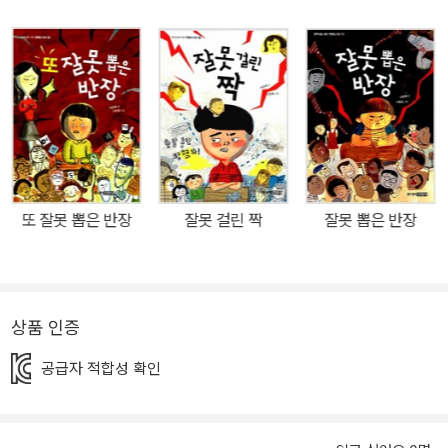
언제 보아도 짜릿하고 흥미롭다. 긴장감 있는 구도, 결과를 알 수 없는
치열한 경쟁을 통해 정의감과 책임감, 자신감을 고루 알아 갈 수 있는
경험을 전해 준다. 독자들의 꾸준한 사랑을 받고 있는 창작동화 ‘잘못’
시리즈의 후속작《잘못 뽑은 전교 회장》은 이번에도 어린이 선거라는
현실감 있는 소재를 유쾌하게 진행하며 주제의식을 매끄럽게 담아낸
다. 어린이문학을 대표하는 작가 중 한 사람으로 든든히 자리하고 있
는 이은재 작가는 아이들에게 들려주고 싶은 이야기를, 아이들 눈높
이에 맞춤한 문장과 표현으로 술술 풀어간다. 기호 3번 금동기, 지루
또 잘못 뽑은 반장
잘못 걸린 짝
잘못 뽑은 반장
한 학교를 확 뒤집어 놓겠습니다! 여기, 개성이 뚜렷해도 너무 뚜렷한
아이가 있다. 이름은 금동기. 별명은 금도끼. 은도끼 쇠도끼도 아닌
‘금도끼’인 자기 자신을 누구보다 끔찍이 아끼고 사랑하는 이 아이는
자존감, 아니 자신감이 하늘을 찌를 정도다. 오죽하면 친구들이 ‘지 스
상품 인증
스로 도끼병, 연예인병에 걸린 녀석’이라고 놀릴까. 성적이 뛰어난 것
공급자 적합성 확인
도 아니고 얼굴이 잘생기지도 않았으며 의외의 매력으로 친구들 사이
에 인기 많은 타입도 결코 아닌데 말이다. 늘 부모님의 염려를 사고,
학교 친구들의 비웃음과 무시를 당하면서도 동기는 당당하다. 오히려