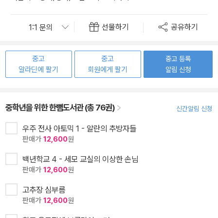
선물하기
공유하기
중고
중고
중고 등록
알라딘에 팔기
회원에게 팔기
알림 신청
중학년을 위한 한뼘도서관 (총 76권)
신간알림 신청
우주 전사 아토믹 1 - 알란의 추방자들
판매가
12,600
원
백년학교 4 - 세모 교실의 이상한 손님
판매가
12,600
원
고추장 심부름
판매가
12,600
원