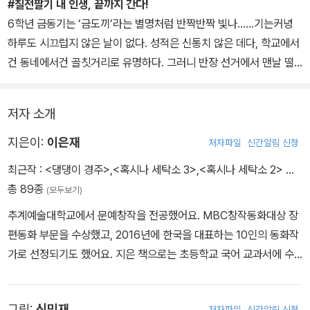
#칠전팔기 내 인생, 끝까지 간다!
6학년 금동기는 ‘금도끼’라는 별명처럼 반짝반짝 빛나……기는커녕
하루도 시끄럽지 않은 날이 없다. 성적은 신통치 않은 데다, 학교에서
건 동네에서건 골칫거리로 유명하다. 그러니 반장 선거에서 맨날 떨
어지는 게 어쩌면 당연한 이치인지도…… 모른다고 생각하는가? 그렇
다면 금동기를 모르고 하시는 말씀! 늘 무시만 일삼는 친구들과 선생
저자 소개
님들과 엄마 아빠에게 자신의 진가를 제대로 알려 주고자, 금동기는
전교 회장 선거에 나가기로 결심한 것이다. 두둥.
지은이:
이은재
저자파일
신간알림 신청
최근작 :
<댕댕이 경주>
,
<혹시나 세탁소 3>
,
<혹시나 세탁소 2>
…
#아이돌 ‘치얼스’를 학교 행사에 초대하겠습니다!
총 89종
(모두보기)
이미 막강한 멤버들로 꾸려진 전교 회장 후보에 ‘반장도 뭣도 아닌’ 일
추계예술대학교에서 문예창작을 전공했어요. MBC창작동화대상 장
반 학생 금동기가 출마하겠다고 선언하자 학교 분위기가 소란스러워
편동화 부문을 수상했고, 2016년에 한국을 대표하는 10인의 동화작
진다. 몸 개그 말고는 내세울 전략이 아무것도 없던 금동기는 투표 전
가로 선정되기도 했어요. 지은 책으로는 초등학교 국어 교과서에 수
최종 연설을 하는 자리에서 인기 아이돌 그룹 ‘치얼스’를 학교 행사에
록된 <잘못 뽑은 반장>을 비롯한 '잘못'시리즈와 《혹시나 세탁소1,2,
섭외하겠다고 큰소리친다. 그 바람에 얼떨결에 전교 회장이 되어 버
3》 《말의 지옥》 《관심의 지옥》 《나는 설탕으로 만들어지지 않았다》
린다.
그림:
신민재
저자파일
신간알림 신청