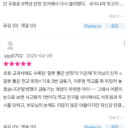
바라보았다. 그 눈길이 거미줄로 변해서 내 몸을 친친 감는 듯했다. 끈
단 두표로 6학년 반장 선거에서 다시 떨어졌다. 우리나라 최고의 코
적끈적한 거미줄에서 어떻게든 벗어나고 싶었지만 옴짝달싹할 수가
미디언으로 성공한 다음에 온 국민의 마음을 사로잡아 대통령이 되는
더보기
없었다.
게 최종 목표인 6학년.자기를 ‘금도끼 금동기’로 부르고 다니는 소년.
공감 (
0
)
댓글 (0)
자기가 다니는 광개토초등학교 개교 10주년 행사를 준비해야 하는
전교회장 선거가 열리고, 우리의 주인공 금도끼는 출마!!자기반 반장
인 나왕이와 옆반 반장인 소라, 그리고 금도끼.선거의 판세는 금도끼
메뉴
에게 불리하게만 돌아가고, 이제 마지막 방송 연설.자신의 선거 구호
yjyj0702
2020-04-29
처럼 학교를 뒤집고, 선거 판세를 뒤집기 위한 금도끼의 공약은 바로,
최고 인기 그룹인 치얼스 섭외. 선거 결과는 누구도 예상하지 못했
초등 교과서에도 수록된 '잘못 뽑은 반장'의 이은재 작가님의 신작 <
던 금도끼의 당선.금도끼와 산호마저 예상치 못한 결과에 각 반의 반
잘못 뽑은 전교 회장>'기호 3번 금동기, 지루한 학교를 확 뒤집어 놓
장들로 구성된 임원들은 금도끼에게 ‘잘못 뽑은 전교회장’이란 별명
겠습니다!'말썽쟁이 금동기는 개성이 뚜렷한 아이~~ 그래서 어른의
을 붙인다. 한 달 남은 개교 10주년 행사에 과연 금도끼는 과연 치
눈으로 보면 사고뭉치 1번이다.학교 친구들 사이에서도 비웃음과 무
얼스를 섭외할 수 있을까?자신을 무시하는 임원들과 학생들에게 상
시를 당하고, 부모님의 눈에도 미덥지 않은 아들이지만 자신감 만큼
처를 받지만 금도끼는 전교회장이란 감투로 횡포를 부리기 시작한다.
은 1등이다.학교에 친구가 1명 밖에 없어서 어찌 보면 왕따지만 신경
시간은 점점 지나 개교 10주년 행사가 다가오고 전교회장에 대한 ‘치
더보기
도 안쓰고, 전교 회장이 되겠다고 나선다.동기가 생각하는 전교 회장
얼스 섭외’ 압박이 점점 커진다.섭외를 못하면 전교회장에서 쫓아내
공감 (
0
)
댓글 (0)