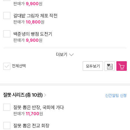
판매가
9,900
원
갈대밭 그림자 체포 작전
판매가
10,800
원
백준녕의 빵점 도전기
판매가
9,900
원
더보기
전체선택
모두보기
잘못 시리즈 (총 10권)
신간알림 신청
잘못 뽑은 반장, 국회에 가다
판매가
11,700
원
잘못 뽑은 전교 회장