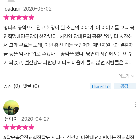
한 공약을 걸죠. 근데 그 공약이 말도 안되는 것이기에 아이들은 또 동
gadugi
2020-05-02
기를 믿지 않고 허풍쟁이라고 치부합니다.어떻게든 회장이 되고 싶었
던 동기 역시 치얼스라는 걸그룹을 학교 행사에 초대하겠다는 무지막
엉터리 공약으로 전교 회장이 된 소년의 이야기. 이 이야기를 보니 국
지한 공약과 함께 선거운동에 들어갑니다. 6학년 또래들은 동기를 잘
민혁명배당금당이 생각났다. 허경영 당대표의 공중부양부터 시작해
알기에 금동기가 또 허풍을 떤다고 아예 쳐다보지도 않습니다. 그러
서 그가 부르는 노래, 이번 총선 때는 국민에게 재난지원금과 결혼자
나 전교회장 선거는 4학년과 5학년도 투표를 하기에 이들의 마음을
금 등을 억대단위로 주겠다는 공약을 했다. 당연히 세간에서는 이슈
사로잡을 수 있었어요. 결국 금동기는 금도끼가 되어 전교회장이 됩
가 되었고, 빨간당과 파란당 어디도 마음에 들지 않던 사람들은 국민
니다.금동기는 전교회장에 당선된 후 전교회장이라는 지위 아래 많은
혁명배당금당을 택하기도 했다. 분명 비밀투표이건만 공공연히 이 말
친구들을 제압하려고 합니다. 무조건 따르라고 하고 억지를 쓰고 영
더보기
들은 웃음거리로 변해있었다. 여튼 참 존재감 하나는 대단하신 분이
어연극에서 주인공이 되겠다고 우기죠. 정말 대책없은 동기의 모습을
공감 (
0
)
댓글 (0)
다. “권력이 있으면 무조건 좋을까?” 이 책의 주인공은 6학년인 나이
보며 어른 세계에서도 볼 수 있는 캐릭터란 생각이 들었습니다.그런
답게 돈보다는 아이돌이다. 전교회장으로 뽑히면 아이돌 ‘치얼스’를
데 동기는 자신이 말한 공약을 지키기 위해 최선의 노력을 다하려고
학교 행사에 섭외하겠다는 것이다. 이런 어이없는 공약이 진짜 통할
메뉴
합니다. 여기서 점점 동기가 달라지는 모습이 보였어요. 동기는 전교
줄이야. 전교회장이 될 기미도 없었던 주인공 금동기는 이 공약으로
회장이 되고 공약을 실천하기 위해 애쓰는 과정에서 스스로 성장하게
눈아이
2020-04-27
진짜 당선이 되어버렸다. “자신감과 자만감은 무슨 차이지?” 당선 이
됩니다. 책의 이야기는 금동기가 주인공이지만 동기의 옆을 항상 지
후 겪게 되는 에피소드들은 어른들을 숙연하게 만든다. 권력이 불러
켜준 산호라는 친구도 참 부러웠어요. 산호같은 친구 한 명이 있다면
#잘못뽑은전교회장잘못 시리즈 신간이 나왔네요이번에는 전교회장