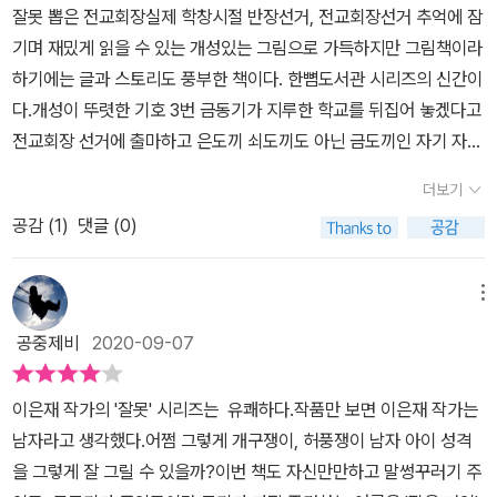
상을 뒤엎고 금동은 전교회장이 된다. 그런데 문제가 생겼다. 회장 선
잘못 뽑은 전교회장실제 학창시절 반장선거, 전교회장선거 추억에 잠
지만 언젠가는 자신의 진가를 알아줄 거라고 자신 있게 떠뜰고 다닌
거 유세 중 자신을 전교 회장으로 뽑아주면 개교 10주년 기념 축하행
기며 재밌게 읽을 수 있는 개성있는 그림으로 가득하지만 그림책이라
다. 마치 세상이 미친 거지 자기가 미친 게 아니라던 돈키호테처럼 유
사에 최고 아이돌 그룹 ‘치얼스’를 섭외하겠다고 한 것이다. 날짜가 하
하기에는 글과 스토리도 풍부한 책이다. 한뼘도서관 시리즈의 신간이
일한 친구이자 심복 '산호'와 천상천하 유아독존이다. 이렇게 동기가
루하루 다가올수록 잠을 못 이룰 지경이다. 하물며 금동이가 전교회
다.개성이 뚜렷한 기호 3번 금동기가 지루한 학교를 뒤집어 놓겠다고
자존감, 자애감이 높은 이유는 에디슨을 롤 모델로 설정하고 있는 탓
장이 된 것을 탐탁지 않게 생각하던 임원들(반장들)이 만약 치얼스 섭
전교회장 선거에 출마하고 은도끼 쇠도끼도 아닌 금도끼인 자기 자신
이었다. 지금 인정받지 못하지만 곧 나의 날이 오리라는 굳음 믿음과
외가 안 되면, 회장 자리를 내 놓으라는 쪽으로 담합이 된다. 얼결에
을 누구보다 끔찍이 아끼고 사랑하는 이 아이는 자존감과 자신감이
함께. 키도 작고 볼품없지만 최고의 코미디언이 된 작은 거인 아저씨
더보기
금동은 그렇게 약속을 했다. 치얼스를 못 데려오면 회장 자리에서 물
하늘을 찌를 정도다. 학창시절 어떤 친구 녀석이 떠오르는 꼭 이런 캐
를 선망하며 코미디언 출신 대통령이 되기라는 꿈도 야무지게 꾸고
러나기로....이런 금동아~ 이젠 어쩌려구? 그렇게 힘들게 꿈에 그리
공감 (
1
)
댓글 (0)
릭터 있다싶은 주인공이다.어떻게 보면 2020년에 <우리들의 일그러
있다. 한편, 매번 반장선거에는 떨어졌지만 학교 개교 10년 행사를
던 자리에 앉았는데 딱하기도 해라. 금동이가 진짜 치얼스 섭외를 한
진 영웅>이 연상되기도 하는 작품이다. 항상 부모님의 염려를 사고,
맡은 재치 있는 회장을 뽑는다는 말에 솔깃. 드디어 처음으로 회장직
다면 학교가 난리 날 텐데, 계획은 있는거냐? 결말이 궁금해서 후반
학교 친구들의 비웃음과 무시를 당하면서도 동기는 당당하다. 오히려
메뉴
에 도전하고자 했다. 선거 캐치 플레이는 '뒤집힌 거북이 작전'이다.
부터 책 읽는 속도가 빨라졌다. 한국을 대표하는 10인의 동화 작가
자신을 못마땅하게 여기는 친구들을 향해 이렇게 외친다. “‘연예인
학교를 발칵 뒤집어 놓는다는 말로 뭔가 다른 것을 보여주겠다는 선
공중제비
2020-09-07
로 선정되기도 한 이은재 작가는 이 책과 같은 ‘잘’ ‘잘못’시리즈를 많
병’에 좀 걸리면 어때? 넌 걸리고 싶어도 못 걸리는 병 아냐? 부러우
전포고 같다. 공약은 바로 아이돌 치얼스 영입. 행사에 치얼스를 섭외
이 썼다. 작가의 글은 초등학교 교과서에도 실렸다고 한다. 이 책은 주
면 부럽다고 솔직히 말해.”라고. 아이들은 동기에게 버럭, 하지만 속
할 수 있다는 자신감을 내보이면 스스로를 홈쇼핑 판매 상품처럼 포
이은재 작가의 '잘못' 시리즈는 유쾌하다.작품만 보면 이은재 작가는
니어김영사에서 기획한 중학생을 위한 한뼘도서관 시리즈 중 최근작
마음을 들켜 버린 듯 말을 잇지 못한다.결국 전교 회장 자리를 차지했
장해 잘못된 포퓰리즘을 펼쳤다. 드디어 선거일. 아무도 동기가 회장
남자라고 생각했다.어쩜 그렇게 개구쟁이, 허풍쟁이 남자 아이 성격
이다. 중학생은 물론 초등 고학년 아이들이 같이 읽어도 좋을 내용이
지만 자신이 무엇을 실수했고 어떤 부분을 잘못했는지 되돌아보지 못
이 되리라고 생각하지 못했던 게 화근이었다. 실체를 아는 6학년들
을 그렇게 잘 그릴 수 있을까?이번 책도 자신만만하고 말썽꾸러기 주
다. #잘못뽑은전교회장#이은재글#신민재그림#주니어김영사'유명
한다. 잘해 보려는 마음이 너무 과한 나머지 갈수록 아이들과 사이가
동기를 뽑지 않았지만 잘 모르는 4,5학년은 '아이돌 공약'에 넘어가