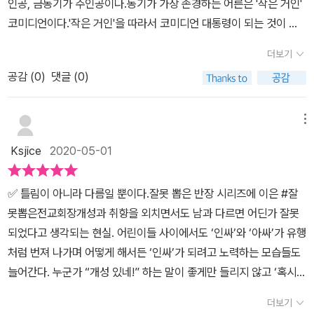
인공, 금동기가 주인공이다.동기가 가장 존경하는 어른은 '작은 거인'
해지고 나서야 알았어요. 어린 시절 남보다 더 힘들고 아픈 시간을 보
멀어지고 원치 않은 갈등만 커지고 만다. ‘평범한 학생’ 동기가 ‘전교
누군지도 모르고 뽑아주었던 것. 생각지도 못한 회장 감투 탓에 동기
코미디언이다.'작은 거인'을 따라서 코미디언 대통령이 되는 것이 꿈
낸 게 저한테 다 약이 되고 거름이 됐다는 걸요. 만약 제가 남보다 더
회장’ 동기가 되면서, 조금씩 권력의 힘을 맛보고 달라지는 모습을 바
는 그동안 받았던 수모를 모두 대갚음해 주겠다는 일념으로 독재정치
이다.이렇게 건강한 아이가 주인공인 동화가 참 좋다. 동기는 매번 반
성공했다면 그건 아마 남보다 조금 더 많은 거름을 줘서 그럴 거예요.'
라보는 동안 우리는 여러 가지 물음을 갖게 된다.이미 초등학교 교과
더보기
를 펼친다. 어디서 본건 있어가지고 대통령도 임명권으로 자신의 측
장 선거에서 실패하지만, 자신을 믿는 유일한 친구 산호가 있기 때문
- P210
서에 수록된 <잘못 뽑은 반장> 이후로 계속 나오고 있는 ‘잘못’ 시리
근을 데려온다며 친구 산호를 임원으로 임명한다. 게다가 말끝마다
공감 (
0
)
댓글 (0)
에 외롭지 않다.6학년 회장 선거가 마지막이라 생각하고 혼심을 다한
즈의 신작이기도 했다. ‘잘못’ 시리즈는 동화에만 머물지 않고 어린이
'회장 말을 잘 들어야지..'. 동기를 회장으로 생각하지 않는 임원들과
다. 그리고 공약을 연예인 '치얼스' 섭외로 내놓는다. 그리고 먹힌다.
뮤지컬, 음악회 등 다양한 콘텐츠로 만들어지기도 했는데 이 시리즈
시시콜콜 부딪히기 일쑤였고, 불만은 커져만 갔다. 회장이 돼서 하는
자신이 거짓말쟁이가 되지 않기 위해 열심히 치얼스를 섭외하려 노력
메뉴
의 주인공들은 어리숙하고 부족한 구석이 많지만 고군분투하며 힘겹
일보다 싸우는 일이 더 많아질 무렵, 슬슬 공약을 이행하라는 압박은
한다. 불행히 치얼스 섭외에는 실패했지만, 지신의 롤모델 '작은 거인'
게 제자리를 찾아가는 모습에서 감동을 선사한다. ‘잘못’ 시리즈의 모
Ksjice
2020-05-01
커지기만 한다. 결국 대망의 시간이 다가오자 무작정 동기는 방송국
아저씨를 만나서 섭외하는 데에 성공한다.그러면서 학우들의 신임도
든 주인공들이 결코 잘못된 그 무엇이 아니었듯, 우리 모두는 잘못 태
앞에 찾아가 치얼스 누나들을 기다리기 시작한다. 하지만 만나주리
얻고 진정한 리더로 거듭난다는 이야기다.동기같은 아이들이 학교에
어나거나 못난 사람이 아니다. 자신의 숨은 가치를 찾으며 스스로를
✅ 틀림이 아니라 다름일 뿐이다.잘못 뽑은 반장 시리즈에 이은 #잘
만무하고 몰래 녹화장에 들어가려고 하다가 작은 거인 아저씨에게 들
더 많았으면 좋겠다.http://ch.yes24.com/Article/View/41372
잘 보듬어주고, 다른 사람을 따뜻하게 바라보려는 마음만 있다면 누
못뽑은전교회장개성과 취향을 외치면서도 남과 다르면 어딘가 잘못
키고 만다. 동기의 우상이었던 작은 거인 아저씨는 보는 것도 영광인
구나 행복한 삶을 일구어 갈 수 있을 것이다.
되었다고 생각되는 현실. 어린이들 사이에서도 ‘인싸’와 ‘아싸’가 유행
데 같이 밥도 먹게 된다. 그때 솔직한 심정을 털어놓았고, 아저씨에게
처럼 번져 나가며 어떻게 해서든 ‘인싸’가 되려고 노력하는 모습들도
용기를 얻게 된다. 책은 동기처럼 어딘가 부족하거나 자만심으로 똘
늘어간다. 누군가 “개성 있네!” 하는 말이 좋게만 들리지 않고 ‘혹시
똘 뭉친 캐릭터를 통해 누구나 감정을 이입하고 고난을 헤쳐갈 수 있
나를 지금 놀리는 거야?’ 신경 쓰이기도 한다. 개성마저 유행이 되는
도록 돕는다. 학교가 사회와 다른 것은 어른으로 성장하기 전 시행착
더보기
시대에, 자기 자신을 마음껏 사랑하고 받아들이는 캐릭터 ‘금동기’를
오를 마음껏 할 수 있다는 것이다. 누구나 실패를 경험하지 않고서는