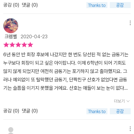
공감 (
0
)
댓글 (0)
마주한다는 건 더없이 반갑고 특별한 경험이다. 지금 여기의 어린이
어른이 되지 않고, 따뜻한 울타리 안에서 넘어지고 깨지더라도 다시
들이 ‘서로 다름’을 차별이 아닌 차이로 알아 갈 수 있도록 이끌기 때
해볼 기회가 기다리고 있기 때문이다. 제목이 주는 역설은 세상에 잘
문이다.주인공 아이는 자신에게 자문한다.“권력이 있으면 무조건 좋
못된 것이 잘못이 아닌 실수로 받아주는 관용을 키우도록 도와준다.
메뉴
을까?” “자신감과 자만감은 무슨 차이지?” “친구들에게 진정한 믿음
누구나 잘못된 삶, 잘못 태어난 사람이 아닌. 서로 보듬어주고 토닥여
크렘벨
2020-04-23
을 주려면 어떻게 소통해야 할까?” “좋은 리더는 누구일까?이 책은
준다면 잘못을 함께 풀어갈 수 있음을 말해준다. 분명 동기는 엉터리
선거라는 소재를 통해 '권력', ‘자신감',’자만감’, 친구들' '믿음' '소통'
공약으로 전교 회장이 되었지만 우여곡절 끝에 책임감과 자신감, 자
6년 동안 반 회장 후보에 나갔지만 한 번도 당선된 적 없는 금동기는
'리더십’ 등 다양한 해석을 했다.직접 교실 안을 들여다보는 듯한 생생
존감, 정의, 소통을 배워 간다. 책을 읽으면서 현재 사회와 비슷하다
누구보다 회장이 되고 싶은 아이랍니다. 이제 6학년이 되어 기회도
한 학교 모습, 입체적이며 개성 넘치는 인물들, 인물들 마음을 잘 표현
는 기시감에 씁쓸한 웃음이 떠나지 않았다. 선거는 민주주의의 꽃이
많지 않게 되었지만 여전히 금동기는 포기하지 않고 출마했지요. 그
한 일러스트. 이 모든 것이 조화롭게 어우러진 작품은 책임감과 믿음
다. 공약이 잘못되었으면 고치면 되고, 하다가 잘 안되더라도 다시 하
러나 예외없이 또 탈락했던 금동기, 단짝친구 산호가 없었다면 금동
으로 한 아이가 성숙해가는 과정을 때로는 익살스럽고 때로는 감동적
면 된다. 하지만 뱃사공 리더 한 사람이 잘못된다면 그 배에 탄 모든
기는 슬픔을 이기지 못했을 거에요. 산호는 애들이 보는 눈이 없다고
으로 잘 그려냈다.이 책은 자라나는 아이들과 함께 어른들도 꼬옥 읽
사람이 뒤집힌 배에서 자폭하고 말 것이라는 점을 가르쳐주는 좋은
동기를 진심으로 위로해주죠. 아이들이 동기를 뽑지 않는 이유는 동
어보고 생각할 점이 많은 책이다.📚 책속으로 : 유명해지고 나서야 알
동화다. *독자대상: 초등학교 3학년 이상
더보기
기의 가벼운 성격, 허풍스러운 성격, 진지하지 못한 태도 등일 거에요.
았어요. 어린 시절 남보다 더 힘들고 아픈 시간을 보낸 게 저한테 다
공감 (
0
)
댓글 (0)
나름 유머러스하며 활달한 자신의 성격을 자랑스러워 했던 동기는 친
약이 되고 거름이 됐다는 걸요. 만약 제가 남보다 더 성공했다면 그건
구들의 그 마음을 잘 몰랐던 거죠. 그런데 동기는 전교회장 선거가 있
아마 남보다 조금 더 많은 거름을 줘서 그럴 거예요.#책 #글 #리더십
다는 소식에 이번에도 용기있게 출마합니다. 그냥은 안되니 어마어마
메뉴
#권력 #주니어김영사 #이은재