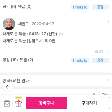
에요.늘 회장이 되고 싶지만 말도 안되는 엉뚱한 사고를 자주 쳐서 한
영사 #금도끼 #전교회장 #치얼스섭외 #작은거인아저씨 #반장선거
공감 (
6
)
댓글 (0)
번도 회장이 되지 못한 금동기가 이번엔 걸그룹을 소환하겠다는 엉터
#칠전팔기 #광개토초등학교 #개교10주년 #성장소설 #한뼘도서관
리 공약으로 회장에 덜컥 당선이 됩니다. 회장이 되면 뭐든 제멋대로
#함께성장
할 수 있다는 잘못된 믿음으로 아이들과 화합하지 못하지만 자신이
쎄인트
2020-04-17
메뉴
내뱉은 말은 꼭 지키려고 하는 모습은 그나마 다행! 사실 처음부터 회
내게로 온 책들 ; 0413~17 (신간)
장이 되어 잘하는 사람은 없는 법이죠! 하나하나 해 나가면서 올바른
내게로 온 책들 [감염도시] 외 9권
회장으로 성장하게 되는 법!˝처음부터 잘나고 완벽한 사람은 없다고
생각해요. 원래부터 못나고 쓸모없는 사람도 당연히 없고요. 여러분
더보기
모두 친구죠? 진정한 친구라면 서로가 보석처럼 귀한 존재라는 걸 알
공감 (
19
)
댓글 (2)
아주고 믿어 주고 기다려줘야겠죠? 어때요? 여러분은 진정한 친구기
될 자신이 있나요?˝선거공약을 지키기 위해 온갖 방법으로 방송국에
들어가지만 걸그룹 섭외는 실패하고 마네요. 하지만 걸그룹을 만나겠
반품/교환 안내
뒤로가
다고 방송국까지 쳐들어간 금동기는 다신의 우상과도 같은 존재인 작
기
은 거인을 만나게 되요. 금동기에게는 오히려 더 잘된 일이지만 어쨌
거나 약속을 지키지 못한 금동기! 하지만 회장으로 활약하는 여러 과
보관함담기
선물하기
장바구니
구매하기
정을 통해 독불장군처럼 제멋대로 행동해서는 안된다는 책임감과 최
로그인
전체 메뉴
회사 소개
출판사 안내
PC 버전