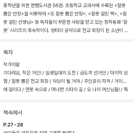
중학년을 위한 한뼘도서관 56권. 초등학교 교과서에 수록된 <잘못
뽑은 반장>을 비롯하여 <또 잘못 뽑은 반장>, <잘못 걸린 짝>, <잘
못 걸린 선생님> 등 독자들의 꾸준한 사랑을 받고 있는 창작동화 ‘잘
못’ 시리즈의 후속작이다. 엉터리 공약으로 전교 회장이 된 소년이 올
바른 책임감과 자신감을 알아 가는 이야기다. 어린이 선거라는 현실
감 있는 소재를 흥미진진하게 풀어가면서 예리하고도 적절하게 주제
목차
의식을 담아낸다.
작가의말
‘누가 누가 잘하나’, ‘누가 누가 뽑히나’ 등의 대결은 언제 보아도 짜릿
기다려요, 작은 거인! / 일생일대의 도전 / 금도끼 선거단 / 마지막 모
하고 흥미롭다. 긴장감 있는 구도, 결과를 알 수 없는 치열한 경쟁을
험 / 잘못 뽑은 전교 회장 / 악당이 될 거야 / 주인공의 자격 / 거미줄
통해 정의감과 책임감, 자신감을 고루 알아 갈 수 있는 경험을 전해 준
에 걸리다 / 연못 속으로 / 머나먼 스타의 길 / 오 나의 여신님들! / 특
다. 어린이문학을 대표하는 작가 중 한 사람으로 든든히 자리하고 있
별한 구원 투수 / 허풍쟁이의 최후 / 세상에서 제일 얌전한 애벌레의
는 이은재 작가는 아이들에게 들려주고 싶은 이야기를, 아이들 눈높
탄생
책속에서
이에 맞춤한 문장과 표현으로 술술 풀어간다.
P.27~28