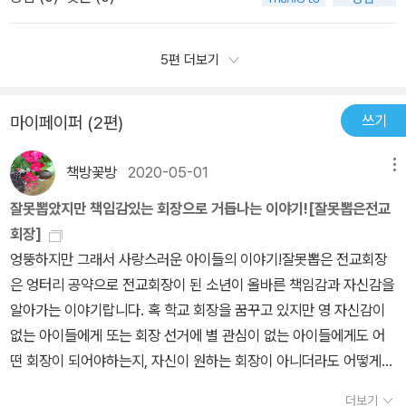
은 무엇이었을까?얼떨결에 전교 회장이 되긴 했는데, 문제는 아무도
려는 임원들의 목소리는 점점 커진다. 전교회장으로 임원회의를 운
전교 회장을 따르지 않았고, 동기는 전교 회장의 자리가 어떤건지 잘
영해야 하는데 산호에게 맡기고, 방송국으로 치얼스를 만나러 가는
못알고 있는 듯했다.이 책을 읽는 아이들도 선거라는 소재를 통해 '권
5편 더보기
금도끼.그러나 최고의 인기그룹인 치얼스를 만나는 일은 하늘에 별
력' '자신감' '친구들' '믿음' '소통' '리더쉽' 등 다양한 해석을 해 볼 수
따는 것만큼이나 어렵다.지치고 힘 빠져서 포기의 유혹이 금도끼를
있겠구나 싶어, 이 '잘못~'시리즈가 왜 인기가 있는지 알 것 같았다.잘
사로잡을 때 등장한 뜻밖의 인물. 그 인물은 초등생들에게는 대통
쓰기
마이페이퍼 (2편)
못 뽑은 전교 회장에서 잘 뽑은 전교회장이 되었다고 말할 수는 없지
령보다 인기가 높은 사람.그 인물은 금도끼와 친구가 되어주고 개교
만, 잘못된 행동을 깨닫고 금동기가 변하는 모습을 통해 어린이 독자
기념행사에 참석하기로 약속을 한다.다음날 반 아이들은 치얼스보다
책방꽃방
2020-05-01
메뉴
들도 깊은 울림과 깨달음을 얻을 수 있을 것이다.
더 인기가 높은 연예인을 섭외했다는 금도끼의 말을 믿어주지 않고
잘못뽑았지만 책임감있는 회장으로 거듭나는 이야기![잘못뽑은전교
허풍쟁이라고 놀린다. 과연 광개토 초등학교 개교 10주년 행사에
회장]
그 분은 와 줄까요??과연 금도끼는 전교회장 선거의 공약을 지킬 수
엉뚱하지만 그래서 사랑스러운 아이들의 이야기!잘못뽑은 전교회장
있을까? “처음부터 잘나고 완벽한 사람은 없다고 생각해요. 원래부
은 엉터리 공약으로 전교회장이 된 소년이 올바른 책임감과 자신감을
터 못나고 쓸모없는 사람도 당연히 없고요. 저처럼 힘든 시간을 잘 견
알아가는 이야기랍니다. 혹 학교 회장을 꿈꾸고 있지만 영 자신감이
뎌 내면 여러분도 보석같이 빛나는 사람이 될 수 있을 거예요. 여러분
없는 아이들에게 또는 회장 선거에 별 관심이 없는 아이들에게도 어
은 모두 친구죠? 진정한 친구라면 서로가 보석처럼 귀한 존재라는 걸
떤 회장이 되어야하는지, 자신이 원하는 회장이 아니더라도 어떻게
알아주고 믿어 주고 기다려 줘야겠죠? 어때요? 여러분은 진정한 친
해야 올바른 회장으로 만들 수 있는지를 알 수 있게 해주는 동화책이
구가 될 자신이 있나요?” #잘못뽑은전교회장 #이은재 #주니어김
더보기