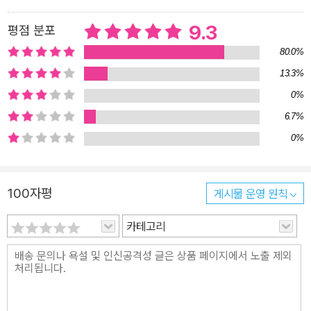
장’ 동기가 되면서, 조금씩 권력의 힘을 맛보고 달라지는 모습을 바라
보는 동안 우리는 여러 가지 물음을 갖게 된다. “권력이 있으면 무조
9.3
평점 분포
건 좋을까?” “자신감과 자만감은 무슨 차이지?” “친구들에게 진정한
80.0%
믿음을 주려면 어떻게 소통해야 할까?” “좋은 리더는 누구일까?” ‘잘
13.3%
뽑은’ 전교 회장이 되어 친구들의 사랑을 듬뿍 받고 싶었지만 ‘잘못 뽑
0%
아도 한참 잘못 뽑은’ 전교 회장으로 낙인찍힌 동기. 생각지 못한 갈등
6.7%
에 처하는 동기를 통해 우리는 자만감이 아닌 자신감을, 견제가 아닌
0%
이해를, 배타심이 아닌 포용력을 자연스레 알아 간다. 그 과정 속에 가
장 빛나는 발견을 해 나가는 사람은 다름 아닌 동기 자신이다. 잘못된
행동을 깨닫고 친구들에게 진심을 전하는 금동기의 변화된 모습은 어
100자평
게시물 운영 원칙
린이 독자들에게 깊은 감동을 전할 것이다.
카테고리