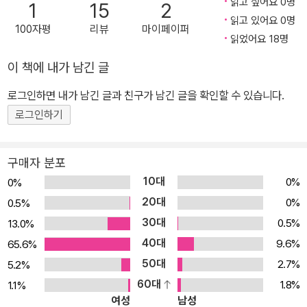
읽고 싶어요 0명
1
15
2
자신을 못마땅하게 여기는 친구들을 향해 이렇게 외친다. “‘연예인
읽고 있어요 0명
병’에 좀 걸리면 어때? 넌 걸리고 싶어도 못 걸리는 병 아냐? 부러우
100자평
리뷰
마이페이퍼
읽었어요 18명
면 부럽다고 솔직히 말해.”라고. 아이들은 동기에게 버럭, 하지만 속
마음을 들켜 버린 듯 말을 잇지 못한다. 개성과 취향을 외치면서도 남
이 책에 내가 남긴 글
과 다르면 어딘가 잘못되었다고 생각되는 현실. 어린이들 사이에서도
로그인하면 내가 남긴 글과 친구가 남긴 글을 확인할 수 있습니다.
‘인싸’와 ‘아싸’가 유행처럼 번져 나가며 어떻게 해서든 ‘인싸’가 되려
로그인하기
고 노력하는 모습들도 늘어간다. 누군가 “개성 있네!” 하는 말이 좋게
만 들리지 않고 ‘혹시 나를 지금 놀리는 거야?’ 신경 쓰이기도 한다.
개성마저 유행이 되는 시대에, 자기 자신을 마음껏 사랑하고 받아들
구매자 분포
이는 캐릭터 ‘금동기’를 마주한다는 건 더없이 반갑고 특별한 경험이
10대
0%
0%
다. 지금 여기의 어린이들이 ‘서로 다름’을 차별이 아닌 차이로 알아
20대
0%
0.5%
갈 수 있도록 이끌기 때문이다. 다만, 이토록 자신만만한 동기도 서툰
30대
0.5%
13.0%
구석이 많다. 오랫동안 바라온 ‘전교 회장’ 자리를 얼떨결에 차지했지
40대
9.6%
65.6%
만 자신이 무엇을 실수했고 어떤 부분을 잘못했는지 되돌아보지 못한
50대
2.7%
5.2%
다. 잘해 보려는 마음이 너무 과한 나머지 갈수록 아이들과 사이가 멀
60대
1.8%
1.1%
어지고 원치 않은 갈등만 커지고 만다. ‘평범한 학생’ 동기가 ‘전교 회
여성
남성