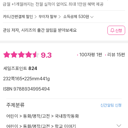
급월 +1개월까지는 전월 실적이 없어도 최대 1만원 혜택 제공
카드/간편결제 할인
무이자 할부
소득공제 530원
관심 저자, 시리즈의 출간 알림을 받아보세요
신청
9.3
100자평 1편
리뷰 15편
세일즈포인트
824
232쪽
165*225mm
441g
ISBN 9788934995494
주제분류
신간알림 신청
어린이
>
동화/명작/고전
>
국내창작동화
어린이
>
동화/명작/고전
>
학교 이야기