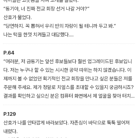
아이들은 코웃음을 치며 고개를 돌렸다.
“동기야, 너 진짜 전교 회장 선거 나갈 거야?”
산호가 물었다.
“당연하지. 꼭 뽑혀서 우리 반의 자랑이 될 테니까 두고 봐.”
나는 턱을 한껏 치켜들고 대답했다.
“아무튼 넌 자신감 하나는 최고라니까.”
산호가 엄지손가락을 쓱 치켜세웠다. 역시 나의 1호 팬다웠다.
P.64
“웃기시네. 너 같은 애가 나서면 우리 반의 망신이다, 망신.”
“여러분, 저 금동기는 앞선 후보들보다 훨씬 업그레이드된 후보입니
옆자리에 앉은 잎새가 혀를 쏙 내밀었다. 화가 치미는 걸 지그시 눌렀
다. 저는 누구나 할 수 있는 시시한 공약 따위는 하지 않겠습니다. 이
다. 큰일을 앞두고 자질구레한 시비까지 신경 써
제까지 볼 수 없었던 획기적인 전교 회장을 만나고 싶은 분들은 저를
서 좋을 게 없었다. 그런데 또다시 내 마음에 바람구멍을 뻥 뚫는 소리
주문해 주세요. 제가 정말로 치얼스를 초대할 수 있을지 궁금하시죠?
가 들려왔다.
결과를 확인하고 싶으신 분은 컴퓨터 화면에서 제 얼굴을 찾아 터치
“전교 회장? 네가? 으하하하하, 지나가던 지렁이가 웃겠네. 네가 ‘선
해 주세요. 그러면 오늘 중으로 여러분 앞에 번쩍번쩍거리는 금도끼
거병’에 걸린 건 알았지만 설마 전교 회장에 출마할 생각까지 할 줄은
전교 회장이 배송될 거예요. 인기가 많아서 금방 매진될 수 있으니 주
P.129
몰랐다.”
문을 서둘러 주세요.”
산호가 나를 안타깝게 바라보았다. 자존심이 바닥으로 툭툭 떨어져
연설을 마쳤을 때 방송실 안은 모두 얼빠진 표정이었다.
내렸다.