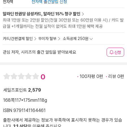
전자책
전자책 출간알림 신청
알라딘 만권당 삼성카드, 알라딘 15% 청구 할인
최대 1만원 또는 2만원 할인(전월 30만원 또는 60만원 이용 시) / 카드 발
급월 +1개월까지는 전월 실적이 없어도 최대 1만원 혜택 제공
카드/간편결제 할인
무이자 할부
소득공제 250원
관심 저자, 시리즈의 출간 알림을 받아보세요
신청
0
100자평 0편
리뷰 0편
세일즈포인트
2,579
168쪽
117*175mm
118g
ISBN 9791141164461
출판사에서 제공하는 정보가 부족하여 표시하지 못하는 경우가 있습
니다.
1:1 상담
을 이용해 주십시오.