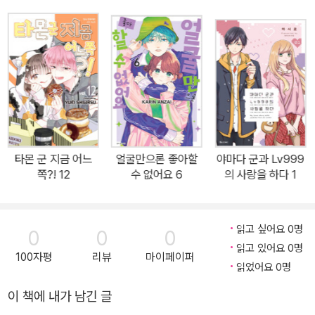
타몬 군 지금 어느
얼굴만으론 좋아할
야마다 군과 Lv999
쪽?! 12
수 없어요 6
의 사랑을 하다 1
읽고 싶어요 0명
0
0
0
읽고 있어요 0명
100자평
리뷰
마이페이퍼
읽었어요 0명
이 책에 내가 남긴 글