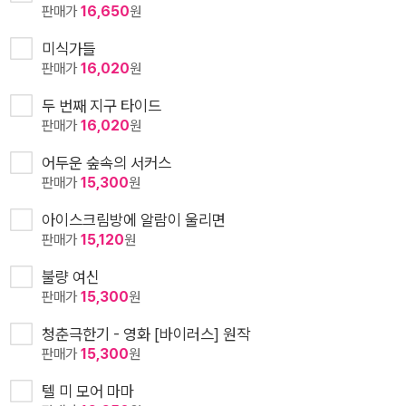
판매가
16,650
원
미식가들
판매가
16,020
원
두 번째 지구 타이드
판매가
16,020
원
어두운 숲속의 서커스
판매가
15,300
원
아이스크림방에 알람이 울리면
판매가
15,120
원
불량 여신
판매가
15,300
원
청춘극한기 - 영화 [바이러스] 원작
판매가
15,300
원
텔 미 모어 마마