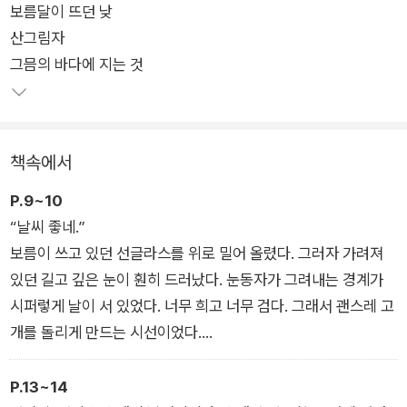
보름달이 뜨던 낮
한 산신(山神) 마고의 복수를 꿈꾸는 산군(山君) 산호. 그리고
산그림자
몸에 들린 허주신에게 영혼을 먹혀가는 무당 연화선녀까지. 악귀
그믐의 바다에 지는 것
사냥을 위한 신과 인간의 공조는 과연 성공할 수 있을까?
책속에서
P.9~10
“날씨 좋네.”
보름이 쓰고 있던 선글라스를 위로 밀어 올렸다. 그러자 가려져
있던 길고 깊은 눈이 훤히 드러났다. 눈동자가 그려내는 경계가
시퍼렇게 날이 서 있었다. 너무 희고 너무 검다. 그래서 괜스레 고
개를 돌리게 만드는 시선이었다.
창백하리만큼 새하얀 얼굴, 길고 가느다란 눈썹. 보름의 얼굴엔
시리도록 푸른빛의 서늘함이 한 겹 드리워져 있었다. 그건 누구도
P.13~14