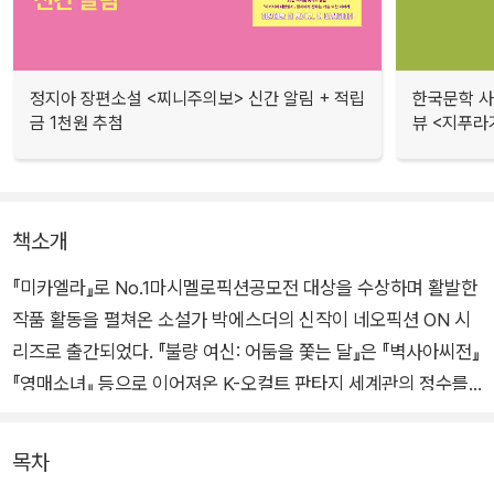
정지아 장편소설 <찌니주의보> 신간 알림 + 적립
한국문학 사랑
금 1천원 추첨
뷰 <지푸라
책소개
『미카엘라』로 No.1마시멜로픽션공모전 대상을 수상하며 활발한
작품 활동을 펼쳐온 소설가 박에스더의 신작이 네오픽션 ON 시
리즈로 출간되었다. 『불량 여신: 어둠을 쫓는 달』은 『벽사아씨전』
『영매소녀』 등으로 이어져온 K-오컬트 판타지 세계관의 정수를
담은 완성형 작품이라 할 만하다.
목차
인간 세계에 떨어진 월신(月神)의 후계자 보름. 억울하게 소멸당