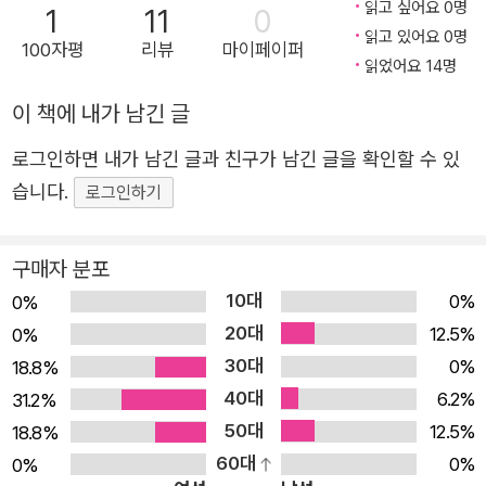
다. 그것이 순리이고 예비된 길이었다. ‘하지만 미끄러졌지.’
읽고 싶어요 0명
1
11
0
읽고 있어요 0명
정확히 말하면 미끄러졌다기보다는 스스로 달에서 떨어진
100자평
리뷰
마이페이퍼
읽었어요 14명
거였지만. 보름은 그것이 자신의 선택이라고 생각했다. 자신
이 찾은 자신만의 의미와 책임, 그리고 사랑과 이해라고 생
이 책에 내가 남긴 글
각했다. 그래서 자신이 더 이상 신이 아니어도 된다고 여겼
로그인하면 내가 남긴 글과 친구가 남긴 글을 확인할 수 있
다. 이제 제 눈앞에는 완전히 새로운 세계가 펼쳐져 있을 거
습니다.
로그인하기
라고. 그때는 그랬다. 웃기게도. 그러나 떨어진 땅은 지옥이
었다. _본문 중에서 첫사랑이었다. 김현은 빼어난 외모와 달
구매자 분포
콤한 말로 보름의 마음을 사로잡았다. 비록 인간이었지만 보
10대
름을 향한 진심을 느낄 수 있었다. 아니, 느꼈다고 생각했다.
0%
0%
20대
그것이 간교한 뱀의 속삭임이었을 줄이야……. 김현의 약속
12.5%
0%
30대
을 믿은 보름은 땅으로 떨어져 내렸고, 월신의 후계자 자격
0%
18.8%
40대
을 박탈당했다. 나는 너에게 지옥이 될 것이다. 우리는 이곳
6.2%
31.2%
50대
에 영원한 어둠을 전하러 왔다. 김현은 수려한 외모와 뛰어
12.5%
18.8%
60대
난 문장력의 소유자였다. 하지만 미천한 집안에서 태어난 서
0%
0%