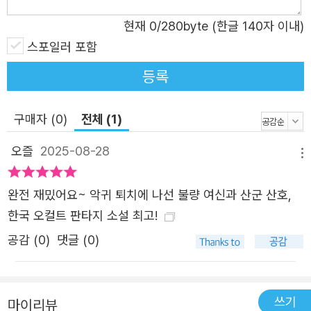
야 한다. 집착과 파멸, 선택과 운명…… 그리고 결국엔 사랑
현재
0
/280byte (한글 140자 이내)
과 연대에 대한 이야기! 보름이 다시 달로 올라가기 위해서
스포일러 포함
는 힘이 필요했다. 억울하게 소멸당한 산신(山神) 마고의 복
수를 꿈꾸는 산군(山君) 산호와 잡귀에 제 존재를 잠식당하
등록
던 무당 연화는 각자의 이유로 보름과 함께 악귀 사냥에 나
선다. 배트 끝이 여자의 심장을 관통했다. “달은…… 언젠간
구매자 (0)
전체 (1)
이지러진다. 그리고 곧 그때가 오겠지. 영원한 어둠의 시간
오즐
2025-08-28
이.” 여자의 입에서 저주의 말이 흘러나왔다. 그러나 보름은
메뉴
눈썹 하나 까닥하지 않았다. “그런 말은 너무 많이 들어서 말
완전 재밌어요~ 악귀 퇴치에 나선 불량 여신과 산군 산호,
이야. 이젠 무섭지도 않아.” 배트에 그려진 달 그림이 은색으
한국 오컬트 판타지 소설 최고!
로 물들며 환하게 빛났다. _본문 중에서 『불량 여신: 어둠을
쫓는 달』은 전 세계를 사로잡은 K-오컬트 판타지의 완성형
공감 (
0
)
댓글 (0)
이다. 작품은 한국과 일본을 배경으로 월신과 산군, 무당 그
리고 악신이라는 매력적인 캐릭터들이 생존을 놓고 벌이는
사투를 속도감 있게 그리고 있다. 작가는 시공간을 초월한
쓰기
마이리뷰