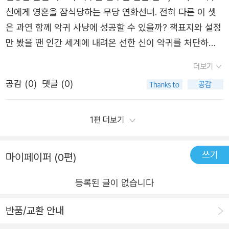
신을 넣고 싶어해요~다시는 인간을 불쌍히 여기지 않겠다고
초월하고 싶어 했는데 그 욕망에 화답한 것이 그믐이었거든
신에게 영혼을 잠식당하는 무당 연화선녀. 전혀 다른 이 셋
생각한 보름이지만그 동정심에 연화를 도와주게 됩니다~그
요. 그믐은 보름의 옛사랑 현을 조종하고 있었어요. 이들의
은 과연 함께 악귀 사냥에 성공할 수 있을까? 책표지와 설정
리고 각자의 이유로 함께 보름과 악귀 사냥에 나서게 되는거
이야기가 젊은 여자들이 사라지는 일과 관련이 깊었습니다.
만 봤을 땐 인간 세계에 내려온 선한 신이 악귀를 처단하며
죠!!보름의 첫사랑이었던 김현을 믿었던 보름~그의 약속으
후, 어두운 밤에 읽었다가 오싹했던 장면도 있었어요. 기묘
평화를 지켜내는 이야기인 줄 알았는데, 막상 읽어보니 사랑
더보기
믿고 땅으로 떨어져 내렸지만 그것은 옳은 선택이 아니었죠
한 스토리라인에 흠뻑 빠져들게 되었답니다.현과 그믐이 보
이야기가 중심이라 조금 아쉬움이 남았다. 사랑 이야기 없이
미천한 집안에서 태어난 신분은 그 한계를 뛰어 넘고 싶은
공감 (
0
)
댓글 (0)
름에게 다가올수록 보름이 멋지게 펀치를 날려주길 바랐습
멋지게 악귀들을 물리치고 엄청난 활약을 보여주는 전개를
욕망에그믐과의 고래를 하지만 그것은 김현의 영혼을 좀 먹
니다. 표지에서 보름이 들고 있던 달 무늬가 멋진 배트로 말
바랐기에 아쉬움이 컸던 것 같다. 그리고 또 한 가지 아쉬운
을 뿐이죠~점차 사랑이라고 믿었던 감정은 그저 소유욕으로
이지요. 깊은 어둠에서 허우적거렸던 자신을 떨쳐버릴 시간.
점은 무당 연화선녀의 존재감이 너무 약했다는 것. 허주신에
1편 더보기
밖에 남지 않고,보름을 가지기 위해 수단과 방법을 가리지
상처가 많이 남았지만 보름은 결국 해냅니다. 이 과정에서
게 영혼을 갉아먹히는 설정은 흥미로웠으나, 그에 비해 활약
않지만,,,과연 옳은 선택일까요?보름이 그것을 알았을 때는
산호와 연화가 마음의 힘이 되었던 것 같습니다. 우연히 모
이 부족해서 약간은 아쉬웠음..!! 그래도 월신 보름이 배트를
쓰기
마이페이퍼 (0편)
어떠할까요?그리고 산호가 찾던 마고의 이야기까지,,,​집착
였지만 가족이라는 따듯한 관계가 되어준 이들이 있어서 보
휘두르며 악귀와 맞서 싸우는 모습, 산군 산호가 호랑이답게
과 파멸, 선택과 운명~그리고 결국엔 사랑과 연대의 대한 이
름은 바른 선택을 할 수 있었나 봐요.보름에게 주어진 기회,
포효하며 싸우는 장면은 인상 깊었다. 첫사랑의 약속을 믿었
등록된 글이 없습니다
야기!!작품은 한국와 일본을 배경으로 월신과 산군, 무당 그
그리고 그녀의 선택. 흥미진진한 이야기 속에 푹 빠져보시길
지만 배신당해 인간 세계로 떨어진 보름, 그리고 그녀 곁을
리고 악신이라는매력적인 캐릭터들이 생존을 놓고 벌이틑
바랍니다. 작가님의 탁월한 묘사 솜씨에 영화를 보듯 자세히
반품/교환 안내
지켜주는 산호의 관계 역시 흔한 사랑 이야기일 수 있으나,
사투를속도감 있게 그려 나가고 있어요~시공간을 초월한 신
감상할 수 있었습니다.
‘신’과 ‘산군’이라는 특별한 존재가 주는 신선함이 있었다. 🌸