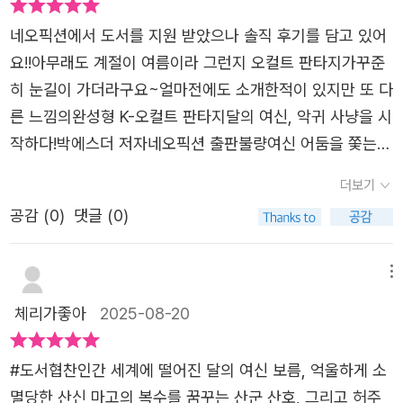
다.산신과 산군, 선문대 할망, 이무기,마고신, 그리고 달의
신비로워라. 그런데 사랑 하나만 믿고 미끄러져서 인간 세계
스터리한 오컬트라기보다는'한국의 정서'를 바탕으로 한가
시간이 다른 존재라는 건 어떤 느낌일까? 그들에 비해 짧은
이지러짐에 따라달라지는 이름인 보름, 그믐, 삭까지.전통적
네오픽션에서 도서를 지원 받았으나 솔직 후기를 담고 있어
까지 주르륵, 아니 정말 이렇게 로맨틱하다니? 하지만 현실
장 익숙하면서도 신선한 그런 작품이 아니었나 싶다.새로운
생을 살아간다는 건 늘 무언가 아쉽고 안타까움이 묻어난다.
인 요소들이 현대적인 악귀 사냥 이야기와어우러지면서 완
요!!아무래도 계절이 여름이라 그런지 오컬트 판타지가꾸준
은 시궁창이었어요. 끝도 없이 떨어져 내려온 곳은 지옥 그
K-판타지의 장르를 만나고 싶다면기껏이 이 어둠을 쫓는 달
그에 비해 소중했던 것도 떠나보내야 할 긴 시간을 보내는
성된 K-오컬트 세계관은시리즈로 이어지길 바랄 만큼 매력
히 눈길이 가더라구요~얼마전에도 소개한적이 있지만 또 다
자체였거든요. 보름은 호수 깊은 곳에서 잠에 빠졌어요. 이
에 함께 올라타기를,그리고 그들의 악귀 사냥을 만끽할 수
존재들. 그들이 함께 하는 순간이 오래도록 기억에 남을 것
적이었다.* 한국적인 신화를 배경으로 한 판타지와시원한
른 느낌의완성형 K-오컬트 판타지달의 여신, 악귀 사냥을 시
때 가까운 곳에서는 산신을 잃어 허망하기 이를 데 없는 산
있기를 바란다.
같다.
액션, 그리고 가슴 시린 이야기까지 담긴 작품.보름과 산호
작하다!​박에스더 저자네오픽션 출판​불량여신 어둠을 쫓는
호도 있었어요. 산호의 울부짖음에 긴긴 잠에서 깨어난 보름
가 펼치는 악귀 사냥의 세계에,다음 이야기가 너무나 기대된
달 소개해드릴께요~도서를 처음 읽으면서는 어떤 스토리가
이었습니다. 둘 사이의 인연은 그렇게 시작되었고, 인간 세
더보기
다.#월신 #산군 #산신 #악귀사냥 #K오컬트#테토녀 #에겐
펼쳐지는 것인지집중하게 만들었어요~ 시작부터 엄청 극적
상에서 둘만이 의지할 수 있는 상대였어요.보름을 인간과 사
공감 (
0
)
댓글 (0)
남 #보름 #산호 #마고신#한국신화 #액션 #판타지 #한국
인 스토리가 펼쳐지는 것이 아니라잔잔하게 흘러가는 내용
랑에 빠지게 하고 월신의 후계자 자리에서 미끄러지게 만든
문학#그믐 #삭 #첫사랑 #배신자#소설추천 #한국소설추천
들이라 하나하나 놓치지 않고읽어 나가야지만 뒤의 내용도
그믐의 존재가 숨을 조여왔는데요. 그믐 조직은 인간을 홀려
#오컬트#악귀 #사냥 #소설스타그램
잘 이해할 수 있을테니까요~​여기 이야기 시작은 잡귀에 제
메뉴
이무기의 먹잇감으로 사용하고 거짓 산신을 만들어 힘을 키
존재를 잠식당하고 있는 무당 연화가억울하게 소멸당한 산
우고 있었어요. 한국과 일본을 오가며 그믐의 무대를 꾸미고
체리가좋아
2025-08-20
신 보름과, 마고의 복수를 꿈꾸는 산군 산호를만나게 되면서
있던 존재가 정말 충격적이었는데요. 그 이름은 현. 사람도
부터인데요~잠식당하고 있는 잡귀를 쫓아주었지만 연화는
아니고 신도 아닌 이 존재는 조선 시대에 보름과 사랑을 나
#도서협찬인간 세계에 떨어진 달의 여신 보름, 억울하게 소
그렇게 된 자신은아무런 쓸모가 없어졌다 생각을 하여 다시
누었던 상대였습니다.현은 자신의 처지를 비관하며 세상을
멸당한 산신 마고의 복수를 꿈꾸는 산군 산호, 그리고 허주