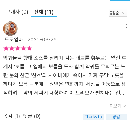
신비로운 분위기 속에서 신들 간의 전쟁을 힘있게 풀어내는
구매자 (0)
전체 (11)
한편, 뒤틀린 욕망과 집착이 어디까지 갈 수 있는지를 거침
없이 보여줌으로써 한층 더 넓어진 박에스더만의 K-오컬트
메뉴
판타지 세계관 속으로 독자들을 초대한다. 네오픽션 ‘ON 시
리즈’는 호러, 미스터리, 판타지, SF 등 ‘읽는 즐거움’으로 가
토토엄마
2025-08-26
득한 다채로운 소설을 소개합니다. 허구 속 재미를 추구할
뿐만 아니라 현실과 사회의 빛과 어둠을 담아 우리 주변에서
악귀들을 향해 조소를 날리며 검은 배트를 휘두르는 월신 후
일어나는 현상들을 복기합니다.
계자 '보름' 그 옆에서 보름을 도와 함께 악귀를 무찌르는 노
란 눈의 산군 '산호'와 사이비에게 속아서 가짜 무당 노릇을
하다가 보름 덕분에 구원받은 연화까지. 세상을 어둠으로 잠
식하려는 악의 세력에 대항하여 이 트리오가 펼쳐내는 신비
스러운 힘과 강렬한 액션이 볼만한 소설 <불량 여신 - 어둠
더보기
을 쫓는 달 >​이 책은 단순히 퇴마 의식 혹은 구마에 초점 맞
공감 (
1
)
댓글 (0)
춘 책은 아니다. 좀 더 거대한 스케일이 우리를 기다리고 있
다. 신들의 전쟁은 그리스 신화에만 있는 이야기인 줄 알았