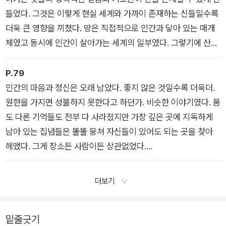
들었다. 그것은 이렇게 현실 세계와 가까이 존재하는 신들일수록
더욱 큰 영향을 끼쳤다. 땅은 직접적으로 인간과 닿아 있는 매개
체였고 동시에 인간이 살아가는 세계의 일부였다. 그렇기에 산신
들은 자신의 땅과 산 안에 깃들어 사는 것들의 믿음이 얼마나 크
냐에 따라 권능의 힘이 달라졌다.
P.79
인간의 마음과 정신은 오래 남았다. 좋지 않은 것일수록 더욱더.
원한을 가지면 성불하지 못한다고 하던가. 비슷한 이야기였다. 몸
도 다른 기억들도 전부 다 사라졌지만 가장 깊은 곳에 지독하게
남아 있는 집념들은 똘똘 뭉쳐 자신들이 있어도 되는 곳을 찾아
헤맸다. 그게 장소든 사람이든 상관없었다.
선한 마음은 고이지 않는다. 그것은 다른 이에게 전해지고 퍼져서
남는다. 그러나 악의는 달랐다. 그대로 가라앉고 썩는다. 그리고
더보기
다른 희생자를 찾아 잡아먹는 것이다. 이 빌딩에 고인 것은 그런
썩은 마음에서 시작된 악귀들이었다.
밑줄긋기