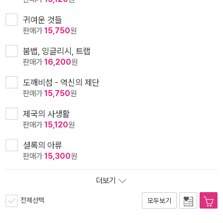
귀여운 것들
판매가
15,750
원
붐뱁, 잉글리시, 트랩
판매가
16,200
원
도깨비섬 - 역신의 제단
판매가
15,750
원
제국의 사생활
판매가
15,120
원
셜록의 아류
판매가
15,300
원
더보기
전체선택
모두보기