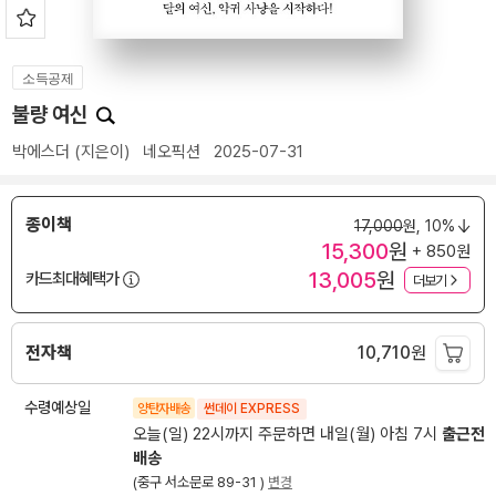
소득공제
불량 여신
박에스더
(지은이)
네오픽션
2025-07-31
종이책
17,000
원,
10%
15,300
원
+ 850원
13,005
원
카드최대혜택가
더보기
전자책
10,710
원
수령예상일
양탄자배송
썬데이 EXPRESS
오늘(일) 22시까지 주문하면 내일(월) 아침 7시
출근전
배송
(중구 서소문로 89-31 )
변경