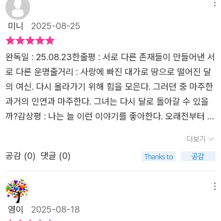
이상다른 산신을 섬기지 못하던 산호.그는 보름에게 도움을
요. 이 둘은 신내림을 받아 돈을 벌고 있던 무당 연화에게 찾
메뉴
자를 맞추며춤추듯 그를 보호하는 산호를 보는 것 같았다.익
청했고,그때부터 두 존재는 묘한 인연으로 얽히게 되었다.*
아옵니다. 합이 딱딱 맞는 시원한 액션으로 잡귀들과 싸워
숙한 신화 속 마고 할머니나 선문대할망의등장은 더할 나위
미니
2025-08-25
이제 그들은 인간 세상에 섞여 살며의뢰를 받고 악귀 사냥을
이기는 두 사람이었어요. 보름과 산호가 하는 일이 화끈한
없이 반가웠고,악의 축이라기에는 애틋하고 비뚤어진 감정
한다.보름이 야구방망이를 휘두르며두더지 잡듯 처단하는
액션에만 머무는 게 아닐 텐데 하며 머릿속에 궁금증을 매달
을 가진영원히 죽지도 못하는 존재가 되어버린 현의 모습은
완독일 : 25.08.23​한줄평 : 서로 다른 존재들이 만들어낸 서
장면은그야말로 통쾌했다.막힌 코가 뻥 뚫리는 기분!!* 그러
고 있을 때였어요. 어설픈 잡귀들에 몸과 마음이 지배당했던
여느 영화나 드라마에서 볼 법한안타깝지만 너무 멋지고 그
로 다른 운명​줄거리 : 사랑에 빠진 대가로 땅으로 떨어진 달
던 어느 날, 뱀이 한 번 꼬인 모양의문신을 지닌 여인을 발견
연화는 제정신을 차리는가 싶더니, 다시 신을 돌려달라고 해
렇지만 나쁜서브 주인공의 역할을 톡톡히 하고 있었다.전형
의 여신. 다시 올라가기 위해 힘을 모은다. 그러던 중 마주한
하게 된다.조심스럽게 접근해야 할 상황이지만,우리의 테토
요. 도대체 왜?신에 의지해 돈을 많이 받아왔던 무당 연화는
적인 오컬트 판타지물에서 벗어나때로는 과거의 시간으로,
과거의 인연과 마주한다. 그녀는 다시 달로 돌아갈 수 있을
녀 보름은 그런 거 안 한다.일단 들이박고 본다.하지만 그 뒤
신이 없을 때 자신이 입을 후폭풍을 걱정하고 있었어요. 마
때로는 현재로시공간을 오가는 작가의 이야기는가장 '한국
까?​감상평 : 나는 늘 이런 이야기를 좋아한다. 오래전부터 있
에 더 큰 어둠이 도사리고있다는 걸 그녀는 아직 알지 못했
지막 의뢰건은 큰 조직의 와이프가 첩을 없애려는 계획이었
적'인 포인트로 익숙하면서도새롭게 다가왔다.인간과 사랑
었다는 그 존재들이 실제로 있기를 바라면서. 그럴 것 같지
다.* 읽는 내내 느낀 건, 보름의 시원시원함과산호의 다정함
더보기
으니 후덜덜할만 하잖아요. 그래 그럼, 신을 돌려주지! 하던
에 빠진 신,그런 신을 사랑하게 된 산군까지!이들의 오묘한
않았던 존재가 인간들처럼 사랑에 빠지고 배신을 당해 고통
이 절묘하게 어우러졌다는 점이다.테토녀와 에겐남의 표본
보름은 인간 연화에게 자신을 모시게 합니다. 대반전 ㅎㅎ
공감 (
0
)
댓글 (0)
감정선을 따라가다 보니어느새 비현실을 무엇보다 현실적으
도 받고 성장한다. 그 과정에서 예상치 못한 존재의 영향을
이랄까.서로 잊지 못한 상처를 가슴에 품고친구이자 가족처
그렇게 보름과 산호, 연화가 같이 살게 됩니다. 이들이 풍기
로몰입하며 바라보고 있었다.영원한 어둠의 세계로 잠식당
받기도 하면서. 그런 그들을 따라다니며 눈물 흘리고 마음
럼 살아가는 두 사람의 관계는보기만 해도 미소가 지어졌다.
는 오묘한 조합과 무게가 다른 각자의 사연이 궁금해졌습니
할 수 있는위기의 상황에서씩씩하게 자신의 운명을 받아들
아파하기도 하고 전과 다른 깨달음을 얻는다. 아마 인간들과
메뉴
두 캐릭터의 티키타카는 말해 뭐해~그 자체로 힐링이었다.*
다.사실 보름은 월신의 후계자 순위 1번이었습니다. 달의 계
인주인공들의 전투는 그 무엇보다도 멋졌고,만족할 만한 완
다를 것 없는 그 모습이 친근하게 다가와 좋은 걸지도 모르
또한 이야기 속에는 한국적인한(恨)의 정서가 깊게 스며 있
영이
2025-08-18
수나무에서 투명한 고치 모양의 알로 태어났다고 해요. 어머
벽한 결말까지제대로 완성형이었던 K-오컬트 판타지였다.미
겠다. 생동감이 느껴지기에 더 그런 것 같기도 하다.​주어진