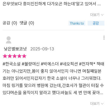
기 나눠보고 싶다는 생각이 들었어요.::불량여신. 어둠을 쫓
미있었으나, 결말이 아쉬웠다. 너무 갑작스럽게 끝맺음을 한
은무엇보다 흥미진진하게 다가오곤 하는데'알고 있어서 더
지고 싶어 하지. 그래서 자신을 부르는 인간에게 쉽게 가버
는 달:: 은단순히 판타지 소설을 넘어삶을 비추어 보는 거
느낌이랄까. 거대한 적을 앞에 두고 있었음에도 너무 허무하
무서운 맛'인여러 신화들을 떠올리게 하면서도이를 현대의
려. 저런 것들이 인간에게 붙들리면 잘해봤자 네가 모시고
더보기
울 같았어요.판타지가 낯설더라도,한 번쯤 이 책을 통해아이
게, 제대로 싸워보지도 못한채 갑작스럽게 중단된 느낌이라
이야기로 재창조한완성한 K-오컬트 판타지를 만났다.달에서
있던 허주신밖에 못돼. 그러다가 깃든 모체가 죽으면 다른
와 함께 색다른 세계를 경험해보면 어떨까요? 🌙불량여
공감 (
0
)
댓글 (0)
정말 아쉬웠다. 남겨진, 아직 풀어내지 못한 이야기들이 좀
떨어진 달의 여신,그리고 그녀의 곁을 지키는 산신을 잃은
인간을 찾을 수밖에 없지. 그렇게 사는 법밖에 모르니까. 놔
신. 어둠을 쫓는 달📚 많.관.부 :)#불량여신어둠을쫓는달 #
더 있을 것 같은데 끝나버린게 속상하기도 했다. 그래서 다
산군,어떤 인연으로 이들과 함께 하는 무당 인간까지!하나의
두면 언젠가는 새로운 생을 찾을 수도 있는 귀들이 인간에게
박에스더작가 #판타지소설추천 #K오컬트판타지 #한국판
음 이야기도 있었으면.. 하고 바라게 된다. 가능하면 한 번 더
가족으로 재탄생한 이들이모두를 암흑으로 몰고 갈 어둠의
메뉴
잡혀 쓸데없이 시간과 감정을 낭비하는 것뿐이야. 요새는 인
타지 #독서스타그램 #북리뷰 #학부모독서 #책추천#네오
이들의 이야기를 만날 수 있었으면 좋겠다.
위기 앞에서악귀 사냥을 시작했다!박에스더 작가의 신작 〈불
간들이 귀들보다 더 약았어. 못됐고.' (43p) 정말 인간들이
낮은별뽀코넛
2025-09-13
픽션 #불량여신 #박에스더 #도서추천
량 여신〉이다.케이팝 데몬 헌터스의 성공과 더불어'한국적인
제일 못된 것 같아요. 탐욕에 눈이 멀어 인간으로서 하지 말
오컬트'의 매력에 전 세계가 열광했다.이런 한국적인 오컬트
아야 할 것들을 저지르니 말이에요. 세상에 온갖 나쁜 일들
#한국소설 #불량여신 #박에스더 #네오픽션 #전자책* 책태
에는 '恨'이라는정서를 빼놓을 수 없는데,한껏 원망스럽고
이 일어나는 건 악귀들의 판을 깔아준 어리석은 인간들 때문
기는 아니었지만,몸이 좋지 않아서인지 아니면 며칠째일본
안타깝게 응어리진 마음은어떤 응축된 사건을 바탕으로 시
이네요. 그래서 귀신보다 사람이 더 무섭다는 말이 생겼나봐
호러만 읽어서인지갑자기 한국 소설이 너무나 그리워졌다.
작하게 된다.〈불량 여신〉 속에서 등장하는보름과 산호에게도
요. SNS를 통해 퍼져가는 불길하고 미스터리한 파티의 실
마침 링거를 맞으러 병원에 갔는데,간호사가 혈관이 터질 수
이런 한의 정서가 있다.사랑이라 믿었던 감정에 배신 당하
체, 어쩐지 현실 범죄를 연상하게 만드는 묘한 공통점이 있
있다며손을 움직이지 말라고 했다.바늘도 세 번 만에 꽂아
고,믿고 의지하던 신의 죽음을 목도하며아무것도 하지 못했
어서 소름 돋았네요.'원한을 가지면 성불하지 못한다고 하던
놓고서....ㅠㅠ들고 간 책은 포기하고, 오랜만에 밀리와크레
더보기
던 지난날의 자신에 대한 후회와다시는 같은 일을 반복하지
가. 비슷한 이야기였다. 몸도 다른 기억들도 전부 다 사라졌
마를 뒤적이다가 시선을 확 끄는표지를 발견했다.* 까만 후