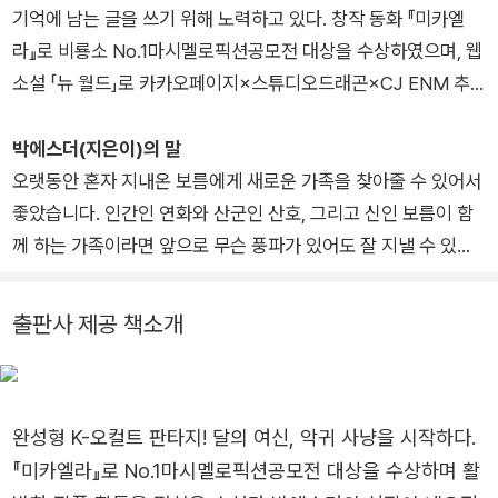
기억에 남는 글을 쓰기 위해 노력하고 있다. 창작 동화 『미카엘
라』로 비룡소 No.1마시멜로픽션공모전 대상을 수상하였으며, 웹
소설 「뉴 월드」로 카카오페이지×스튜디오드래곤×CJ ENM 추
미스소설공모전 중편 부문에서 상을 수상하였다. 장편 소설 『벽
사아씨전』 『영매 소녀』 『정원의 계시록』 『불량 여신』, 앤솔러지
박에스더(지은이)의 말
『3월 2일, 시작의 날』 등 다양한 소설을 집필하였다.
오랫동안 혼자 지내온 보름에게 새로운 가족을 찾아줄 수 있어서
좋았습니다. 인간인 연화와 산군인 산호, 그리고 신인 보름이 함
께 하는 가족이라면 앞으로 무슨 풍파가 있어도 잘 지낼 수 있을
테지요. 피를 나눈 가족보다 이렇게 아무것도 섞이지 않았는데도
불구하고 모인 이들이 가끔은 더 가족다운 느낌을 내기도 합니다.
출판사 제공 책소개
그건 아마 피보다도 진한 감정과 유대감이 그들을 엮어주기 때문
이 아닐까 싶습니다. 그러니 이 이야기는 진짜 나를 찾아가는 것,
그리고 진짜 가족을 찾는 과정이라고도 볼 수 있겠습니다.
완성형 K-오컬트 판타지! 달의 여신, 악귀 사냥을 시작하다.
『미카엘라』로 No.1마시멜로픽션공모전 대상을 수상하며 활