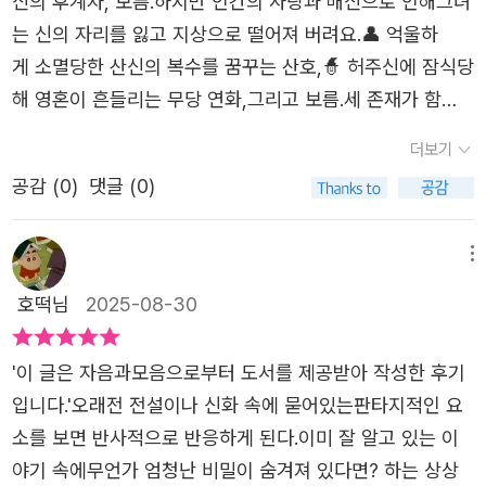
신의 후계자, 보름.하지만 인간의 사랑과 배신으로 인해그녀
산군이 함께 하게 되었다. 돈이 없으면 살아갈 수 없는 세상
호'가 늘 함께 하는데, 티격태격하는 것이 찐남매 같아서 절
원한 어둠을 원하는 자... 강력한 힘을 가진, 그러나 선하디
는 신의 자리를 잃고 지상으로 떨어져 버려요.👤 억울하
인만큼 평상시 이상한 일, 그러니까 악귀들을 퇴치하는 그런
로 웃음이 나네요. '보름'과 '산호'는 각자의 사연 때문에 어
선한 영향력을 가진 보름과 산호 그리고 연화가 휘두르는 살
게 소멸당한 산신의 복수를 꿈꾸는 산호,🧙 허주신에 잠식당
일들을 의뢰받아 처리하는 것으로 돈을 벌고 있던 중 한 의
쩔 수 없이 인간 행세를 하며 악귀 퇴치를 주업으로 삼고 있
을 맞을 지니... <파묘> 못지않은 빅 재미를 선사하는 오컬
해 영혼이 흔들리는 무당 연화,그리고 보름.세 존재가 함
뢰를 해결하려다 인간 한 명도 곁에 두게 된다. 허주신에 잡
어요. 이번에 의뢰받은 일은 '연화'라는 사람 몸에 깃든 잡귀
트 판타지 소설 <불량 여신>​​​* 출판사에서 받은 책을 읽고
께 악귀 사냥에 나서며‘신과 인간의 공조’라는 흥미로운 서
귀까지 들러붙어 있던 연화는 동생 미화의 의뢰로 보름과 산
더보기
를 퇴치하는 것으로 깔끔하게 잡귀 처리를 했으나 정작 당사
주관적으로 리뷰하였습니다.
사가 펼쳐집니다.읽다 보면 느껴져요.단순한 액션 판타지
호에게 구출되었으나 그녀가 처해 있던 상황으로 인해 허주
자가 달가워하지 않는 거예요. 물에 빠진 놈 건져 놓으니까
공감 (
0
)
댓글 (0)
가 아니라,운명과 선택, 집착과 사랑,그리고 결국 연대의 힘
신이든 잡귀든 돌려달라며 떼를 썼고, 언젠가 조력자로 인간
내 봇짐 내라 한다고, 연화는 '당신 뭔데 내가 모신 신을 빼
을 이야기하는 작품이라는 걸요.장면 하나하나가 영화처
한 명이 있긴 있어야 했다는 핑계 삼아 보름은 자신을 신을
앗아가요? 어차피 난 죽은 목숨이에요. 신빨이 떨어졌다는
럼 그려져서책장을 놓을 수가 없었어요.푸른빛 눈동자로 세
메뉴
섬기라며 그녀를 곁에 두었던 것이다. 그렇게 신, 산군, 인간
걸 알면 저들이 날 죽이려고 들 테니까. 그러니 여기서 죽나
상을 꿰뚫는 보름,피 웅덩이 속에서 벌어지는 사투,그리
이라는 이상한 조합의 3인조가 탄생하게 된다.연화가 마지
호떡님
2025-08-30
나가서 죽나 똑같아요. 알아서 하세요. 난 한 발자국도 안 나
고 다가오는 영원한 어둠의 기운까지…긴장감이 끝까지 이
막에 받았던 의뢰, 그러니까 한 여성을 찾아달라던 그 의뢰
갈 거니까!' 라고 버티니, 보름 입장에선 황당한 거죠. '허, 인
어졌습니다.무엇보다도 인상 깊었던 건,“신은 믿음으로 존재
는 보름을 움직이게 했고, 그로 인해 세상에 기묘한 일들이
'이 글은 자음과모음으로부터 도서를 제공받아 작성한 후기
간들이란. 이래서 문제라니까. ... 인간들은 혼자서는 살 수
한다”는 설정이었어요.신의 힘은 인간의 믿음에서 비롯되고,
벌어지고 있음을 알게된다. 이는 젊은 여성들의 실종 사건과
입니다.'오래전 전설이나 신화 속에 묻어있는판타지적인 요
없는 존재니까. 별것도 아닌 일로 신내림을 받게 하거나 귀
그 믿음이 약해질수록 신은 흔들리죠.이 부분이 왠지 우
무관하지 않다는 사실이 밝혀지게 되고, 보름과 산호를 얽매
소를 보면 반사적으로 반응하게 된다.이미 잘 알고 있는 이
들을 불러들이지. 자신들이 할 수 없는 일을 이들이 해줄 수
리 삶과도 닮아 있어아이와 함께 가치와 신념에 대해이야
고 있던 과거의 일과도 연결되어 있음을 알게 된다. 너무 재
야기 속에무언가 엄청난 비밀이 숨겨져 있다면? 하는 상상
있다고 믿으면서! 성불하지 못한 귀들은 계속해서 실체를 가