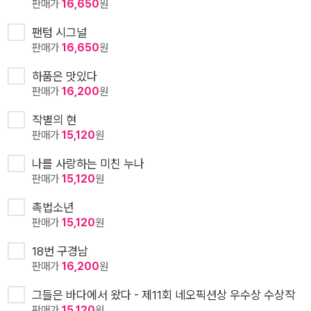
판매가
16,650
원
팬텀 시그널
판매가
16,650
원
하품은 맛있다
판매가
16,200
원
작별의 현
판매가
15,120
원
나를 사랑하는 미친 누나
판매가
15,120
원
촉법소년
판매가
15,120
원
18번 구경남
판매가
16,200
원
그들은 바다에서 왔다 - 제11회 네오픽션상 우수상 수상작
판매가
15,120
원