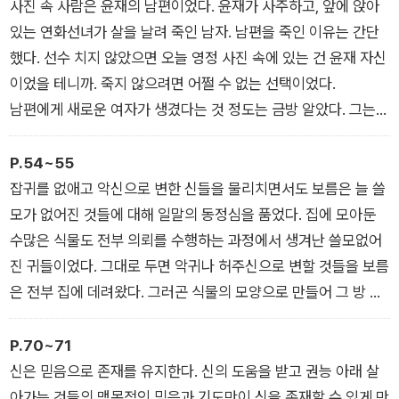
깨트릴 수 없을 것 같은 아주 얇고 단단한 막이었다.
사진 속 사람은 윤재의 남편이었다. 윤재가 사주하고, 앞에 앉아
있는 연화선녀가 살을 날려 죽인 남자. 남편을 죽인 이유는 간단
했다. 선수 치지 않았으면 오늘 영정 사진 속에 있는 건 윤재 자신
이었을 테니까. 죽지 않으려면 어쩔 수 없는 선택이었다.
남편에게 새로운 여자가 생겼다는 것 정도는 금방 알았다. 그는
뭐든지 쉽게 질려하는 성격이었고 윤재도 그걸 잘 알았다. 그래서
이번에도 금방 질려 다른 여자로 갈아탈 거라고 생각했다.
P.54~55
잡귀를 없애고 악신으로 변한 신들을 물리치면서도 보름은 늘 쓸
모가 없어진 것들에 대해 일말의 동정심을 품었다. 집에 모아둔
수많은 식물도 전부 의뢰를 수행하는 과정에서 생겨난 쓸모없어
진 귀들이었다. 그대로 두면 악귀나 허주신으로 변할 것들을 보름
은 전부 집에 데려왔다. 그러곤 식물의 모양으로 만들어 그 방 안
에서 키웠다.
P.70~71
신은 믿음으로 존재를 유지한다. 신의 도움을 받고 권능 아래 살
아가는 것들의 맹목적인 믿음과 기도만이 신을 존재할 수 있게 만