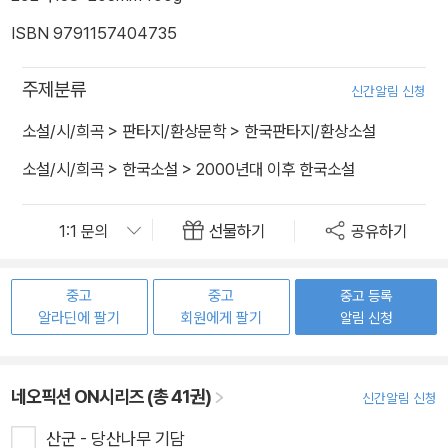
ISBN 9791157404735
주제분류
신간알림 신청
소설/시/희곡
>
판타지/환상문학
>
한국판타지/환상소설
소설/시/희곡
>
한국소설
>
2000년대 이후 한국소설
선물하기
공유하기
중고
중고
중고 등록
알라딘에 팔기
회원에게 팔기
알림 신청
네오픽션 ON시리즈 (총 41권)
신간알림 신청
산군 - 당산나무 기담