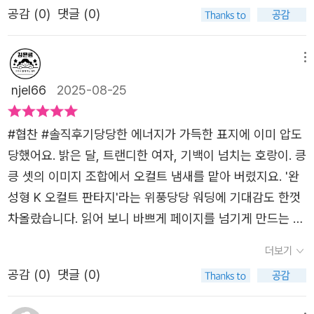
않겠다는,상황을 회복하겠다는 강한 의지까지 더해지고 말
공감 (
0
)
댓글 (0)
지만 가장 깊은 곳에 지독하게 남아 있는 집념들은 똘똘 뭉
드티에 선글라스,그리고 손에 들린 야구 방망이!말로만 듣던
이다.의도치 않게 오랜 시간을 잠들어 있다 깨어난달의 신
쳐 자신들이 있어도 되는 곳을 찾아 헤맸다. 그게 장소든 사
테토녀 아니겠는가.게다가 뒤편에는 수줍게 모습을드러내는
보름과 그를 깨우게 한 산호는인간 세상에서의 삶을 살아남
람이든 상관없었다. 선한 마음은 고이지 않는다. 그것은 다
호랑이까지!이거다, 이거!!!한 손만 쓸 수 있는 상황이니,이럴
메뉴
기 위해잡신을 떼어주는 활동을 한다.'쓸모 없어진'에 마음을
른 이에게 전해지고 퍼져서 남는다. 그러나 악의는 달랐다.
때 전자책이 제격이지!* 바로 읽기를 누르자 표지 속그 여인
njel66
2025-08-25
쓰는 보름은자신의 처지같이 쓸모를 찾고자 하는 이들에게
그대로 가라앉고 썩는다. 그리고 다른 희생자를 찾아 잡아먹
이 눈앞에 나타났다.달 문양이 새겨진 검은 야구방망이를 휘
마음을 쉬이 떼지 못하고 품고 마는데,우연한 기회에 만나게
는 것이다. 이 빌딩에 고인 것은 그런 썩은 마음에서 시작된
두르며허주신에게 사로잡힌 여자를 단숨에 잡도리하는 월신
#협찬 #솔직후기당당한 에너지가 가득한 표지에 이미 압도
된 연화 역시그런 이유로 그들과 함께 머무르게 된다.의심스
악귀들이었다.' (79p) 애초에 달의 여신이 될 운명을 타고난
보름.그리고 그 뒤를 든든히 지켜주는 수호.마치 액션 영화
당했어요. 밝은 달, 트랜디한 여자, 기백이 넘치는 호랑이. 킁
러웠던 사건들을 파헤치던 중이 모든 시작을 만든 그날의
보름이 하늘에서 땅으로 떨어진 이유를 떠올리면 몹시 화가
의 오프닝 장면 같아스크롤을 멈출 수가 없었다.* 읽다 보니
킁 셋의 이미지 조합에서 오컬트 냄새를 맡아 버렸지요. '완
'사건'에모든 뿌리가 향하며 오랜 시간 묻혀있던어두운 세력
나면서도 슬프지만, 보름의 선택은 틀리지 않았다고 생각해
조금씩 그들의 정체가 드러났다.보름은 원래 달에 살던 월
성형 K 오컬트 판타지'라는 위풍당당 워딩에 기대감도 한껏
의 계획이 점차 드러나기 시작한다.서로에 대한 마음을 모른
요. 바로 그 마음이 세상을 구했으니 말이에요. '당신이 돌아
신,산호는 한때 산신을 모셨던 산군이었다.사랑을 쫓아 달을
차올랐습니다. 읽어 보니 바쁘게 페이지를 넘기게 만드는 책
채투닥거리기만 하던 보름과 산호는위기의 순간, 서로를 향
오라고 했잖아.' (283p) 라고 '산호'가 말하는 장면에서 뭉클
떠나 칠일 낮과칠일 밤을 떨어져 땅에 도착한 보름.그러나
이었어요. 만족스러웠어요. 중간에 멈추면 다른 일에 집중이
한 자신들의 진심을 깨닫고이내 한마음이 되어 마지막 전쟁
했네요. 뜨겁고도 깊은 사랑과 믿음이야말로 가장 강력한 무
더보기
그녀를 기다리고 있던 건첫사랑의 배신이었다.* 호수 속 깊
어려운 매력적인 스토리였습니다.달의 여신 보름. 그녀는 하
을 치른다.영원히 잠식시킬, 어둠으로부터보름과 산호는 모
기가 아닐까 싶어요.
이 잠들어 있던 그녀를깨운 건 산호의 울음소리였다.마고를
공감 (
0
)
댓글 (0)
늘 위 원래의 자리가 아닌 인간 세상에서 잡일을 하고 있습
두를 구할 수 있을까?글을 읽고 있으면서도 영상처럼시원스
모시던 산군이었지만, 어린 시절눈앞에서 마고를 잃은 뒤 더
니다. 사연이 많은 보름 옆에는 신비한 남자 산호가 있었어
럽게 배트를 휘두르는 보름과마치 자연스럽게 한 몸처럼 박