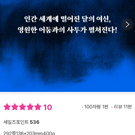
10
100자평 1편
리뷰 11편
세일즈포인트
536
292쪽
138*203mm
400g