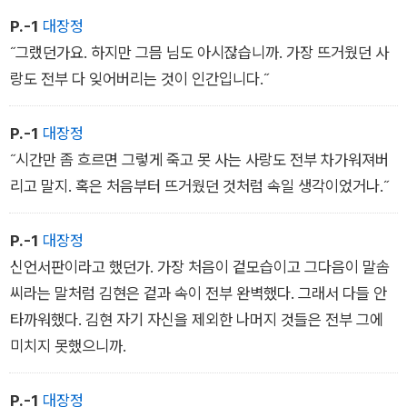
P.-1
대장정
˝그랬던가요. 하지만 그믐 님도 아시잖습니까. 가장 뜨거웠던 사
랑도 전부 다 잊어버리는 것이 인간입니다.˝
P.-1
대장정
˝시간만 좀 흐르면 그렇게 죽고 못 사는 사랑도 전부 차가워져버
리고 말지. 혹은 처음부터 뜨거웠던 것처럼 속일 생각이었거나.˝
P.-1
대장정
신언서판이라고 했던가. 가장 처음이 겉모습이고 그다음이 말솜
씨라는 말처럼 김현은 겉과 속이 전부 완벽했다. 그래서 다들 안
타까워했다. 김현 자기 자신을 제외한 나머지 것들은 전부 그에
미치지 못했으니까.
P.-1
대장정