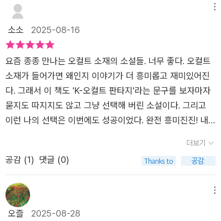
는데, 우리의 무속 신앙을 다룬 이 책 <불량 여신 - 어둠을
메뉴
쫓는 달 >에서도 신들의 대결이 등장한다. 바다까지 건너서
소소
2025-08-16
이 땅에 쳐들어와 산신들을 소멸하는 외부에서 온 어둠의 세
력들... 과연 누구란 말인가?​월신의 후계자였던 보름. 말 못
요즘 종종 만나는 오컬트 소재의 소설들. 너무 좋다. 오컬트
할 사연을 품고 인간 세계로 불시착을 했다. 그리고 악신에
소재가 들어가면 왜인지 이야기가 더 흥미롭고 재미있어진
의해 자신이 모시던 산신 마고가 소멸하는 것을 그대로 지켜
다. 그래서 이 책도 'K-오컬트 판타지'라는 문구를 보자마자
봐야 했던 호랑이 산군 산호. 몇 백 년이 지난 지금까지도 후
묻지도 따지지도 않고 그냥 선택해 버린 소설이다. 그리고
회와 죄책감에 시달리는 산호는 마고의 복수를 위해 살고 있
이런 나의 선택은 이번에도 성공이었다. 완전 흥미진진! 내
다. 귀신에게 몸을 빌려줬던 연화는 보름 덕분에 개과천선을
가 지금까지 만났던 오컬트 소재의 이야기들 중 어디서도 볼
더보기
하고 악귀를 찾는 능력을 발휘한다.​사실 가짜 무당 시절, 연
수 없었던 달의 여신이 등장한다. 월신. 이 존재가 지구, 그것
화는 한 건달 두목의 아내로부터 두목과 그의 내연녀에게 살
공감 (
1
)
댓글 (0)
도 한국의 한 산 속 깊은 곳에 있는 호수 속에 떨어져 잠들어
을 날리는 의뢰를 받았었는데, 내연녀가 감쪽같이 실종된 상
있다가 깨어났다니. 이 얼마나 흥미로운 이야기란 말인가!
태였다. 그러나 이후 SNS에서 발견된 그 내연녀는 어떤 클
그런데 제목이 불량 여신. 그렇다면 이 월신이 불량하다는
메뉴
럽에서 파티를 즐기는 듯하고, 내연녀의 얼굴을 유심히 관찰
의미라는건데, 대체 어떤 이야기가 펼쳐질지 너무 기대가 되
오즐
2025-08-28
하던 보름은 그녀의 목에 있는 뱀 모양 문신이 매우 낯익다