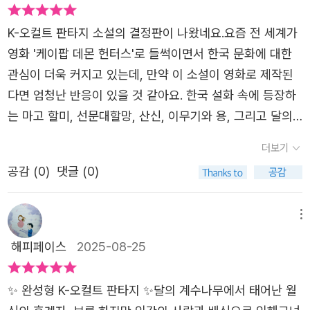
었다. 비가 쏟아지던 날, 아이들을 각각 학원으로 보낸 후 카
는 사실을 알게 되는데....​완성형 K-오컬트 판타지라는 호칭
페에 자리를 잡고 앉아 책을 읽기 시작했다. 한번 시작하니
K-오컬트 판타지 소설의 결정판이 나왔네요.요즘 전 세계가
이 그야말로 찰떡같이 어울리는 소설 <불량 여신 - 어둠을
쭉쭉 읽힌다. 가독성이 너무 좋다. 순식간에 이야기 속으로
영화 '케이팝 데몬 헌터스'로 들썩이면서 한국 문화에 대한
쫓는 달 > 이 책을 읽으니 일제강점기 우리 산천에 말뚝을
빨려 들어갔다. 지루할 틈 없이 전개되는 이야기라 더 마음
관심이 더욱 커지고 있는데, 만약 이 소설이 영화로 제작된
박고 우리의 영혼을 말살시키려던 일제의 만행이 떠올랐다.
에 들었다. 그래서 아이들 픽드랍으로 중간에 자꾸 멈춰야
다면 엄청난 반응이 있을 것 같아요. 한국 설화 속에 등장하
그때 우리 민족을 일본보다 더 괴롭힌 인간들이 바로 친일파
하는게 아쉬웠다. 초반이 지나가는 순간부터 이 이야기는 영
는 마고 할미, 선문대할망, 산신, 이무기와 용, 그리고 달의
였다. 이 책에 등장하는 어둠의 세력들도 사실은 조선 땅에
상으로 만들어져도 좋겠다는 생각이 들었다. 소설 속 이야기
여신까지 전설적인 존재들을 현실 세계로 완벽하게 소환해
서 비롯된 존재들.. 본인들의 사리사욕을 위해서 악신이 되
더보기
가 워낙 빠른 전개로 진행되니 드라마 보다는 영화로 만들어
냈다는 점에서 너무나도 매력적인 이야기, 바로 박에스더 작
고 그 악신의 졸개가 되는 상황... 이들은 다시 한번 보름을
지면 더 좋겠다는 생각을 했다. 그만큼 재미있게 읽었다는
공감 (
0
)
댓글 (0)
가님의 《불량 여신 : 어둠을 쫓는 달》이네요.솔직히 '불량 여
비롯한 한국의 신들을 소멸하고자 그 악한 손길을 뻗치게 되
얘기!!월신의 후계자로 달의 계수나무에서 태어났으나 자매
신'이라는 제목이 처음엔 별로였는데, 이야기에 빠져들다 보
는데...​한국적 정서와 토속 신앙을 기반으로 한 신비스러움
'그믐'의 계략으로 땅으로 떨어져 깊은 잠에 빠져있던 보름
니 나름 설득되는 면은 있네요. 검은 야구 배트를 휘두르며
메뉴
그 자체인 판타지 소설 <불량 여신 - 어둠을 쫓는 달 > 거기
은 자신의 산신을 잃고 복수를 위해 살아남아 있던 마고의
악귀를 때려잡는 여신의 모습이 무척이나 험악스러우니 말
다가 오컬트 장르만의 으스스한 분위기와 예상하지 못했던
해피페이스
2025-08-25
산군 산호의 울음소리에 깨어나게 된다. 산호는 깨어난 보름
이에요. 우리의 주인공 '보름'은 월신의 후계자로 태어난 세
치명적인 사랑 이야기까지... 한마디로 장르 소설의 종합선물
에게 자신의 산신을 찾아달라 부탁했고, 보름은 그 부탁을
자매 중 첫째인데 스스로의 선택 때문에 땅으로 떨어지는 벌
세트 같은 책! 신들의 보살핌으로 평화로웠던 이 땅을 어둠
✨ 완성형 K-오컬트 판타지 ✨달의 계수나무에서 태어난 월
들어주는 대신 자신의 일을 도우라고 한다. 그렇게 월신과
을 받았네요. '보름' 옆에는 산신을 잃은 산군인 호랑이 '산
으로 잠식하려는 악귀들과의 한판 승부가 이제 시작된다. 영