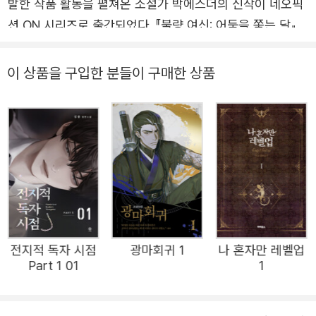
발한 작품 활동을 펼쳐온 소설가 박에스더의 신작이 네오픽
션 ON 시리즈로 출간되었다. 『불량 여신: 어둠을 쫓는 달』은
『벽사아씨전』 『영매소녀』 등으로 이어져온 K-오컬트 판타지
세계관의 정수를 담은 완성형 작품이라 할 만하다. 인간 세
이 상품을 구입한 분들이 구매한 상품
계에 떨어진 월신(月神)의 후계자 보름. 억울하게 소멸당한
산신(山神) 마고의 복수를 꿈꾸는 산군(山君) 산호. 그리고
몸에 들린 허주신에게 영혼을 먹혀가는 무당 연화선녀까지.
악귀 사냥을 위한 신과 인간의 공조는 과연 성공할 수 있을
까? 인간 세계에 떨어진 달의 여신 영원한 어둠과의 사투가
펼쳐진다! 보름은 월신의 후계자로 달의 계수나무에서 태어
났다. 은빛의 커다란 나무에는 투명한 고치 모양의 알이 열
렸고, 거기서 태어나는 존재만이 달을 이어받을 운명과 격을
전지적 독자 시점
광마회귀 1
나 혼자만 레벨업
지녔다. 신령한 계수나무에서 태어난 첫째 아이 보름. 보름
Part 1 01
1
에게 월신의 자리는 너무나 당연한 것이었다. 달을 이어받아
돌보고 달을 믿는 자들을 보살피며 길고 긴 시간을 살아간