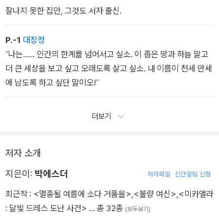
잘나지 못한 집안, 그것도 서자 출신.
P.-1
대장정
˝나는…… 인간의 한계를 넘어서고 싶소. 이 좁은 땅과 하늘 말고
더 큰 세상을 보고 싶고 오래도록 살고 싶소. 내 이름이 천세 만세
에 남도록 하고 싶단 말이오!˝
더보기
저자 소개
지은이:
박에스더
저자파일
신간알림 신청
최근작 :
<멸종될 여름에 소다 거품을>
,
<불량 여신>
,
<미카엘라
: 달빛 드레스 도난 사건>
… 총 32종
(모두보기)