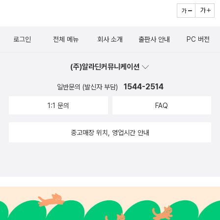
비로운 분위기 속에서 신들 간의 전쟁을힘있게 풀어내는 한
P.43'인간들은 혼자서는 살 수 없는 존재니까. 별것도 아닌
편, 뒤틀린 욕망과 집착이어디까지 갈 수 있는지를 거침없이
일로 신내림을 받게 하거나 귀들을 불러들이지. 자신들이 할
보여줌으로써한층 더 넓어진 작가님만의 K-오컬트 판타지
로그인
전체 메뉴
회사 소개
출판사 안내
PC 버전
수 없는 일을 이들이 해줄 수 있다고 믿으면서.''뭐라고
세계관 속으로 초대하고 있어요~​판타지를 좋아하시는 분들
요......?''성불하지 못한 귀들은 계속해서 실체를 가지고 싶어
이라면 올 여름이 가기전 어떠세요?
(주)알라딘커뮤니케이션
하지. 그래서 자신을 부르는 인간에게 쉽게 가버려. 저런 것
들이 인간에게 붙들리면 잘해봤자 네가 모시고 있던 허주신
1544-2514
일반문의 (발신자 부담)
밖에 못 돼. 그러다가 깃든 모체가 죽으면 다른 인간을 찾을
1:1 문의
FAQ
수밖에 없지. 그렇게 사는 법밖에 모르니까. 놔두면 언젠가
는 새로운 생을 찾을 수도 있는 귀들이 인간에게 잡혀 쓸데
중고매장 위치, 영업시간 안내
없이 시간과 감정을 낭비하는 것뿐이야.'#불량여신 #박에스
더 #자음과모음 #네오픽션#북스타그램 #책스타그램 #책
추천 #책리뷰 #책#도서리뷰 #도서추천 #bookstagram