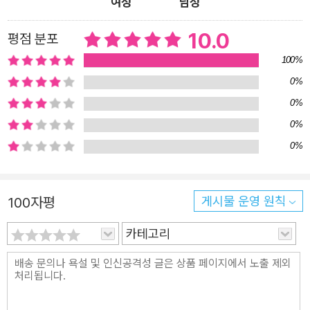
여성
남성
자라는 신분은 김현을 날개가 꺾인 새로 만들어버렸다. 김현
은 자신의 한계를 뛰어넘고 싶었다. 아니, 인간의 한계를 넘
10.0
평점 분포
어서고 싶었다. 좁은 땅과 하늘 말고 더 큰 세상을 보며 오래
100%
도록 살고 싶었다. 김현의 그 간절한 틈을 그믐이 파고들었
0%
다. “나 그믐이 너의 소원을 들어주겠다. 이것은 신이 하는
0%
고귀한 약속의 말씀이라.” 그렇게 말하는 아이의 목소리에는
0%
힘이 있었다. 정말로 신이 내려온 것만 같았다. “그믐……?”
0%
“그래. 그게 나의 이름이다. 앞으로 네가 섬기게 될 이름이기
도 하지.” 그믐. 달이 뜨지 않는 밤. 영원한 어둠. “나는 네 소
원을 들어줄 것이다. 그리고 너는 나의 명령을 따를 것이고.”
100자평
게시물 운영 원칙
_본문 중에서 김현은 그믐과 손을 잡고 보름을 달에서 끌어
카테고리
내렸다. 하지만 그믐과의 거래는 김현을 영혼을 좀먹을 뿐이
었다. 이제 김현에게는 보름을 향한 비뚤어진 소유욕밖에 남
지 않았다. 보름을 가져야 했다. 수단과 방법은 상관없었다.
사람과 산신을 제물로 바쳐서라도 그믐을 월신으로 만들어