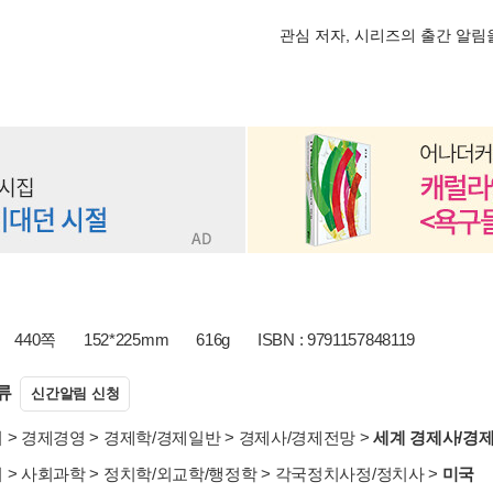
관심 저자, 시리즈의 출간 알
440쪽
152*225mm
616g
ISBN : 9791157848119
류
신간알림 신청
서
>
경제경영
>
경제학/경제일반
>
경제사/경제전망
>
세계 경제사/경
서
>
사회과학
>
정치학/외교학/행정학
>
각국정치사정/정치사
>
미국