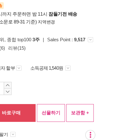
송
시까지 주문하면 밤 11시
잠들기전 배송
소문로 89-31 기준)
지역변경
5위
, 종합 top100
3주
|
Sales Point :
9,517
6)
리뷰(15)
자 할부
소득공제 1,540원
바로구매
선물하기
보관함 +
 팔기