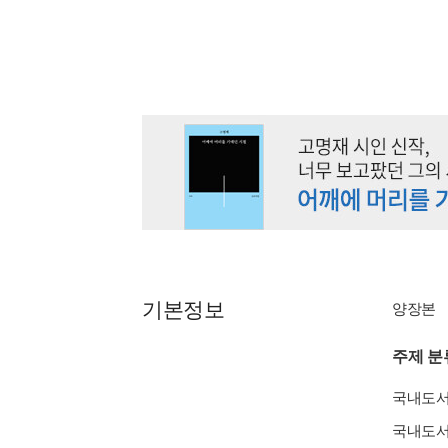
기본정보
양장본
주제 분
국내도
국내도