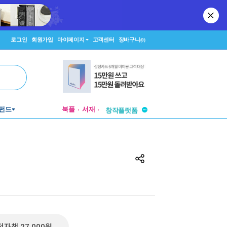
로그인
회원가입
마이페이지
고객센터
장바구니
(0)
투비컨티뉴드
펀드
북플
서재
창작플랫폼
투비컨티뉴드