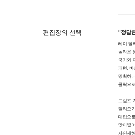
편집장의 선택
"정답은
레이 달
놀라운 
국가와 
패턴, 
명확하다
몰락으로 
트럼프 2
달리오가
대립으로
맞아떨어
자연재해