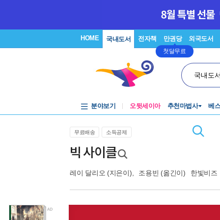
HOME
전자책
만권당
외국도서
국내도서
첫달무료
국내도
분야보기
오뒷세이아
추천마법사
베
무료배송
소득공제
빅 사이클
레이 달리오
(지은이),
조용빈
(옮긴이)
한빛비즈