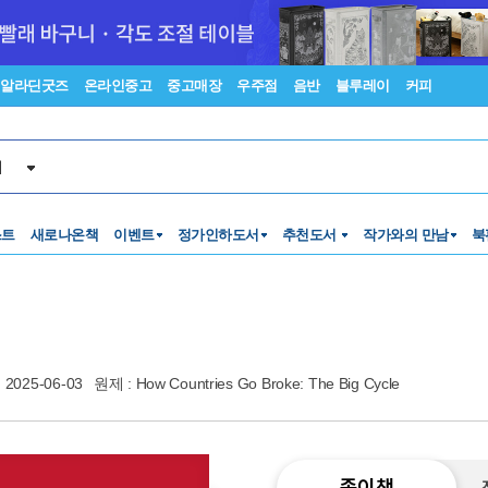
알라딘굿즈
온라인중고
중고매장
우주점
음반
블루레이
커피
서
스트
새로나온책
이벤트
정가인하도서
추천도서
작가와의 만남
북
2025-06-03
원제 : How Countries Go Broke: The Big Cycle
종이책