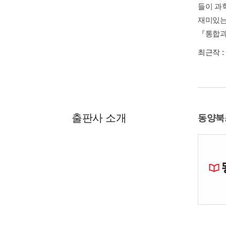
들이 과
재미있는
『통합과
최근작 :
출판사 소개
동양북