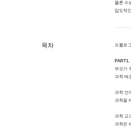
물론 수
압도적인
목차
프롤로그
PART1
부모가 
과학 배
과학 언
과학을 
과학 교
과학은 