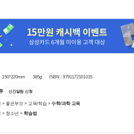
150*220mm
385g
ISBN : 9791172101015
류
신간알림 신청
서
>
좋은부모
>
교육/학습
>
수학/과학 교육
서
>
청소년
>
학습법