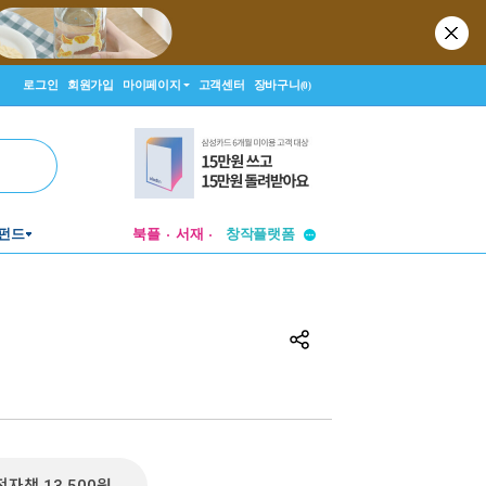
로그인
회원가입
마이페이지
고객센터
장바구니
(0)
투비컨티뉴드
창작플랫폼
펀드
북플
서재
투비컨티뉴드