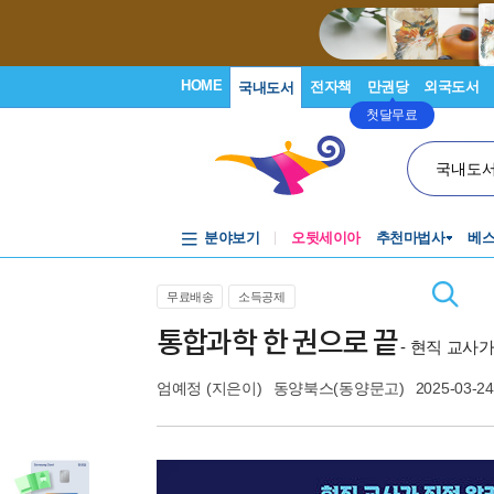
HOME
전자책
만권당
외국도서
국내도서
첫달무료
국내도
분야보기
오뒷세이아
추천마법사
베
무료배송
소득공제
통합과학 한 권으로 끝
- 현직 교사
엄예정
(지은이)
동양북스(동양문고)
2025-03-24