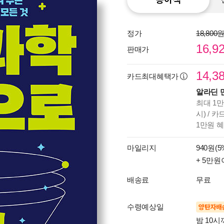
정가
18,800
16,9
판매가
14,3
카드최대혜택가
알라딘 
최대 1만
시) / 
1만원 
마일리지
940원(5
+ 5만원
배송료
무료
수령예상일
양탄자배
밤 10