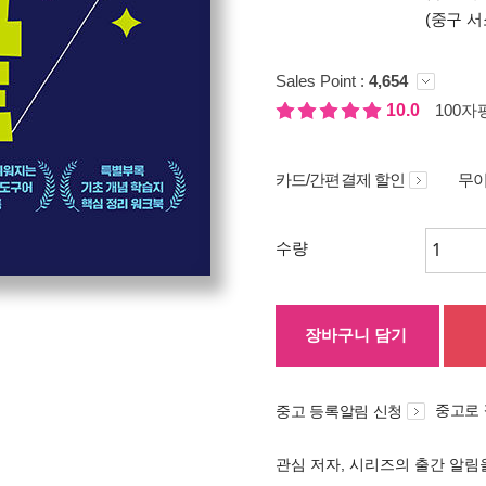
(중구 서
Sales Point :
4,654
10.0
100자평
카드/간편결제 할인
무이
수량
장바구니 담기
중고로
중고 등록알림 신청
관심 저자, 시리즈의 출간 알