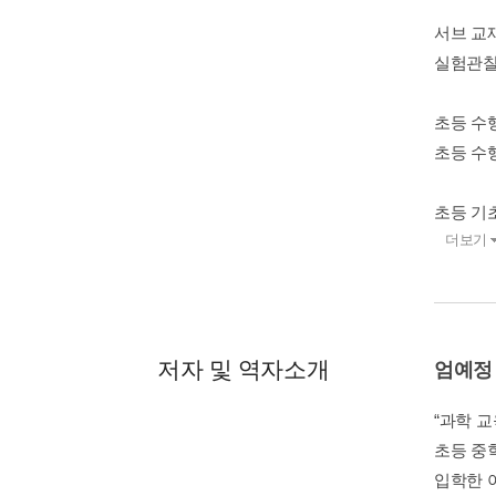
서브 교
실험관찰
초등 수
초등 수
초등 기
더보기
저자 및 역자소개
엄예정
“과학 교
초등 중
입학한 