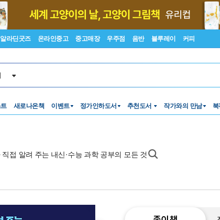
알라딘굿즈
온라인중고
중고매장
우주점
음반
블루레이
커피
서
스트
새로나온책
이벤트
정가인하도서
추천도서
작가와의 만남
북
가 직접 알려 주는 내신·수능 과학 공부의 모든 것
종이책