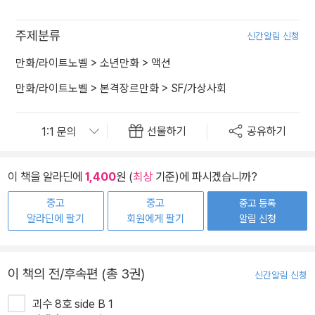
주제분류
신간알림 신청
만화/라이트노벨
>
소년만화
>
액션
만화/라이트노벨
>
본격장르만화
>
SF/가상사회
선물하기
공유하기
이 책을 알라딘에
1,400
원 (
최상
기준)에 파시겠습니까?
중고
중고
중고 등록
알라딘에 팔기
회원에게 팔기
알림 신청
이 책의 전/후속편 (총 3권)
신간알림 신청
괴수 8호 side B 1