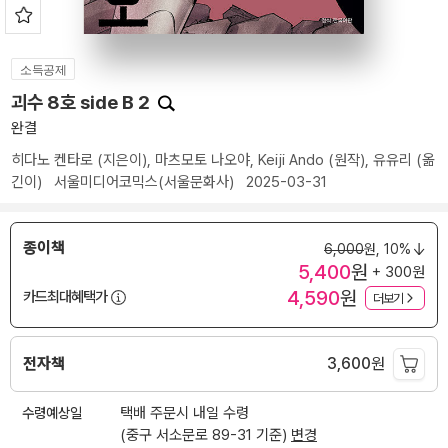
소득공제
괴수 8호 side B 2
완결
히다노 켄타로
(지은이),
마츠모토 나오야
,
Keiji Ando
(원작),
유유리
(옮
긴이)
서울미디어코믹스(서울문화사)
2025-03-31
종이책
6,000
원,
10%
5,400
원
+ 300원
4,590
원
카드최대혜택가
더보기
전자책
3,600
원
수령예상일
택배 주문시 내일 수령
(중구 서소문로 89-31 기준)
변경