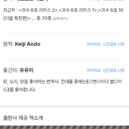
최근작 :
<괴수 8호 리믹스 2>
,
<괴수 8호 리믹스 1>
,
<괴수 8호 16
(더블 특전판)>
… 총 70종
(모두보기)
원작:
Keiji Ando
저자파일
신간알림 신청
옮긴이:
유유리
저자파일
신간알림 신청
닭, 오리, 양을 좋아하는 번역사. 전대물 중에는《○면○이더 블○이
드》를 좋아합니다.
출판사 제공 책소개