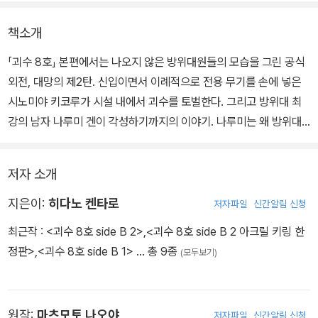
책소개
「괴수 8호」 본편에서는 나오지 않은 방위대원들의 모습을 그린 공식
외전, 대망의 제2탄. 신입이면서 이례적으로 전용 무기를 손에 넣은
시노미야 키코루가 시설 내에서 괴수를 토벌한다. 그리고 방위대 최
강의 남자 나루미 겐이 각성하기까지의 이야기. 나루미는 왜 방위대
에 들어와 최강의 자리에 올랐는가…?!
저자 소개
지은이:
히다노 켄타로
저자파일
신간알림 신청
최근작 :
<괴수 8호 side B 2>
,
<괴수 8호 side B 2 아크릴 키링 한
정판>
,
<괴수 8호 side B 1>
… 총 9종
(모두보기)
원작:
마츠모토 나오야
저자파일
신간알림 신청