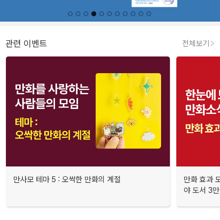
관련 이벤트
전체보기
만사모 테마 5 : 오싹한 만화의 계절
만화 효과 모
야 도서 3만