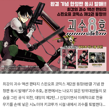
최강의 괴수 액션 판타지 스핀오프 코믹스 제2권 등장!!완결 기념 한
정판 동시 발매!!「괴수 8호」 본편에서는 나오지 않은 방위대원들의 모
습을 그린 공식 외전, 대망의 제2탄…! 신입이면서 이례적으로 전용
무기를 손에 넣은 시노미야 키코루가 시설 내에서 괴수를 토벌한다…!