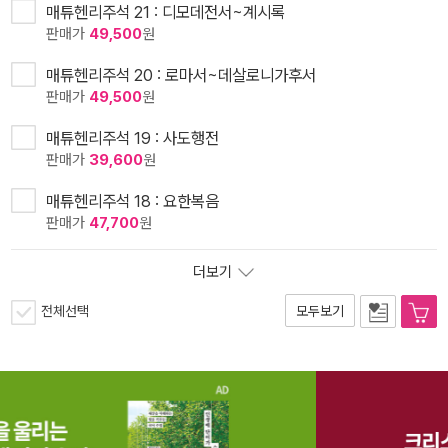
매튜헨리주석 21 : 디모데전서~계시록
판매가
49,500
원
매튜헨리주석 20 : 로마서~데살로니가후서
판매가
49,500
원
매튜헨리주석 19 : 사도행전
판매가
39,600
원
매튜헨리주석 18 : 요한복음
판매가
47,700
원
더보기
전체선택
모두보기