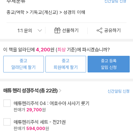
주제분류
신간알림 신청
종교/역학
>
기독교(개신교)
>
성경의 이해
선물하기
공유하기
이 책을 알라딘에
4,200
원 (
최상
기준)에 파시겠습니까?
중고
중고
중고 등록
알라딘에 팔기
회원에게 팔기
알림 신청
매튜 헨리 성경주석 (총 22권)
신간알림 신청
매튜헨리주석 04 : 여호수아 사사기 룻기
판매가
29,700
원
매튜헨리주석 세트 - 전21권
판매가
594,000
원