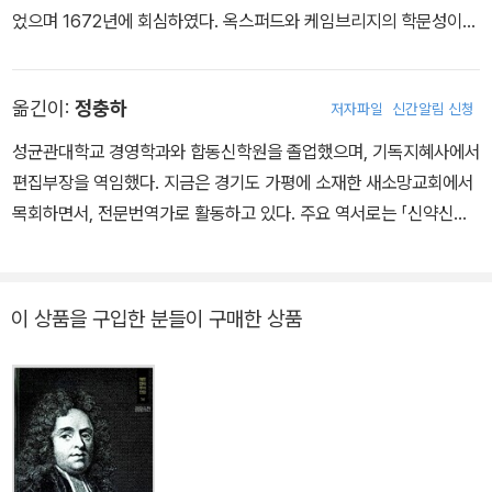
었으며 1672년에 회심하였다. 옥스퍼드와 케임브리지의 학문성이
차츰 떨어지므로 1680년 런던 이슬링턴 대학에서 신학 교육을 받았
다. 그 대학은 신앙을 저버린 시대에 높은 학문을 유지해왔다. 그 대학
옮긴이:
정충하
저자파일
신간알림 신청
의 학장은 케임브리지에서 온 토머스 두리틀이었고, 부학장은 옥스퍼
드에서 온 토머스 빈센트였다. 그 후에는 그레이 법학원에서 법률을
성균관대학교 경영학과와 합동신학원을 졸업했으며, 기독지혜사에서
공부하였다. 그는 국교회 목사가 되려고 생각하였지만, 비국교도가
편집부장을 역임했다. 지금은 경기도 가평에 소재한 새소망교회에서
되기로 결심하였고, 개인적으로 장로교 목사 안수를 받았다. 첫 목회
목회하면서, 전문번역가로 활동하고 있다. 주요 역서로는 「신약신학』
지는 체스터(1687-1712)였으며 그 뒤에 런던의 해크니(1712-171
(요아킴 예레미아스), 『선지자 연구』(에드워드 J. 영), 『신약의 초석』
4)로 옮겼다. 청교도들에게서 크게 영향을 받은 그는 성경 해설을 목
(랄프 P. 마틴), 『모세오경』(존 H. 세일해머), 『요한계시록의 신학』
회의 중심으로 삼았다. 날마다 4시 또는 5시에 일을 시작하였던 그는
(도날드 거스리), 『복음서의 난해구절 해석』(로버트 H. 스타인), 또한
이 상품을 구입한 분들이 구매한 상품
시간을 최대한 사용하는 것을 목적으로 삼았다. 1704년에 『성경 주
매튜 헨리 주석(「사무엘상하」를 비롯하여 역사서 4권), 매튜 풀 청교
석』을 집필하기 시작하였는데, 그는 사도행전까지 탈고하였으며, 그
도 성경주석(「사도행전~로마서」) 등이 있다.
의 사후 목회 동역자들이 그의 노트와 저서들을 참고하여 신약성경
주석을 완성하였다. 그 주석은 성경에 대한 자세하고 종종 대단히 영
적인 해설 양식을 취하였는데, 그 양식은 그 이후의 복음주의적 목회
의 형태를 결정하였다. 스펄전은 자신이 매튜 헨리에게 큰 도움을 받