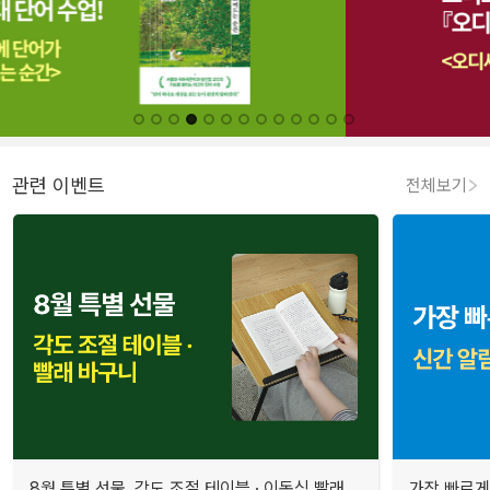
관련 이벤트
전체보기
8월 특별 선물. 각도 조절 테이블 · 이동식 빨래
가장 빠르게