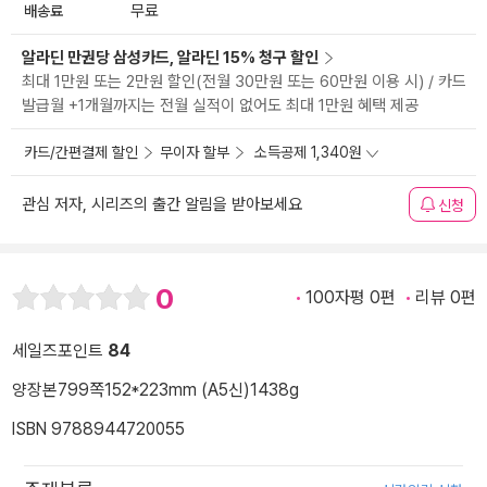
배송료
무료
알라딘 만권당 삼성카드, 알라딘 15% 청구 할인
최대 1만원 또는 2만원 할인(전월 30만원 또는 60만원 이용 시) / 카드
발급월 +1개월까지는 전월 실적이 없어도 최대 1만원 혜택 제공
카드/간편결제 할인
무이자 할부
소득공제 1,340원
관심 저자, 시리즈의 출간 알림을 받아보세요
신청
0
100자평 0편
리뷰 0편
세일즈포인트
84
양장본
799쪽
152*223mm (A5신)
1438g
ISBN 9788944720055