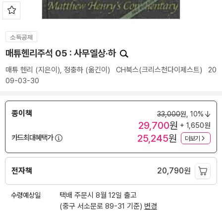
소득공제
매튜헨리주석 05 : 사무엘상·하
매튜 헨리
(지은이),
정충하
(옮긴이)
CH북스(크리스천다이제스트)
20
09-03-30
종이책
33,000
원,
10%
29,700
원
+ 1,650원
25,245
원
카드최대혜택가
더보기
전자책
20,790
원
수령예상일
택배 주문시 8월 12일 출고
(중구 서소문로 89-31 기준)
변경