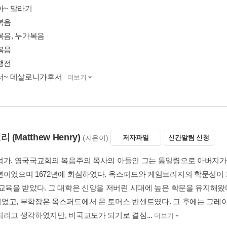
아~ 말라기
복음
복음, 누가복음
복음
행전
마서~ 데살로니가후서
더보기
헨리
(Matthew Henry)
(지은이)
저자파일
신간알림 신청
석가. 영국국교회의 복음주의 목사의 아들인 그는 통일령으로 아버지가
년이었으며 1672년에 회심하였다. 옥스퍼드와 케임브리지의 학문성이 
 교육을 받았다. 그 대학은 신앙을 저버린 시대에 높은 학문을 유지해왔
었고, 부학장은 옥스퍼드에서 온 토머스 빈센트였다. 그 후에는 그레
되려고 생각하였지만, 비국교도가 되기로 결심...
더보기