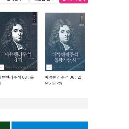
매튜헨리주석 08 : 욥
매튜헨리주석 06 : 열
기
왕기상·하