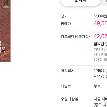
정가
55,000
49,5
판매가
42,0
카드최대혜택가
알라딘 
최대 1만
시) / 
1만원 
마일리지
2,750원(
+ 5만원
배송료
무료
수령예상일
지금 택배
(중구 서