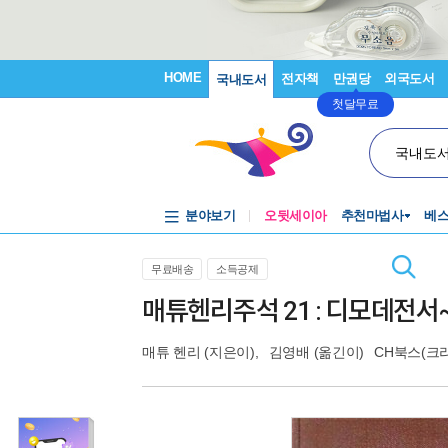
HOME
전자책
만권당
외국도서
국내도서
첫달무료
국내도
분야보기
오뒷세이아
추천마법사
베
무료배송
소득공제
매튜헨리주석 21 : 디모데전
매튜 헨리
(지은이),
김영배
(옮긴이)
CH북스(크