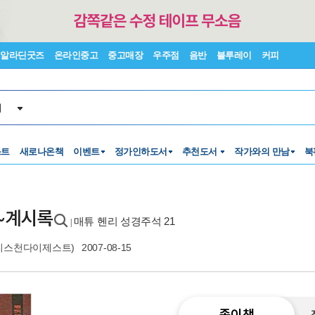
알라딘굿즈
온라인중고
중고매장
우주점
음반
블루레이
커피
서
스트
새로나온책
이벤트
정가인하도서
추천도서
작가와의 만남
북
서~계시록
매튜 헨리 성경주석 21
|
리스천다이제스트)
2007-08-15
종이책