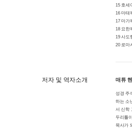
15 호세
16 마태
17 마가
18 요한
19 사도
20 로
저자 및 역자소개
매튜 
성경 주
하는 소
서 신학
두리틀이
목사가 