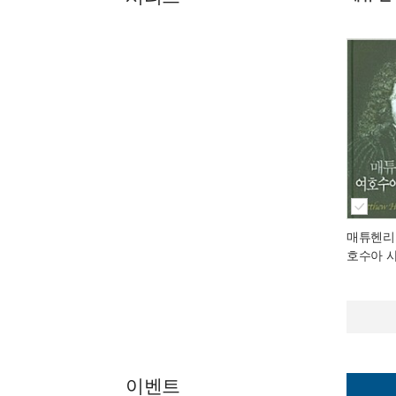
매튜헨리주
호수아 
이벤트