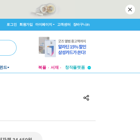
로그인
회원가입
마이페이지
고객센터
장바구니
(0)
투비컨티뉴드
창작플랫폼
펀드
북플
서재
투비컨티뉴드