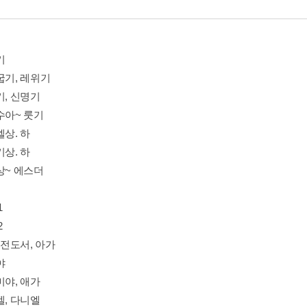
기
굽기, 레위기
기, 신명기
수아~ 룻기
엘상. 하
기상. 하
상~ 에스더
1
2
, 전도서, 아가
야
미야, 애가
겔, 다니엘