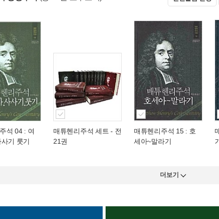
석 04 : 여
매튜헨리주석 세트 - 전
매튜헨리주석 15 : 호
사사기 룻기
21권
세아~말라기
더보기