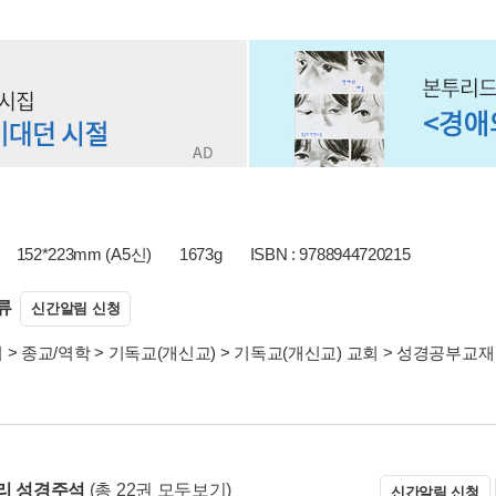
152*223mm (A5신)
1673g
ISBN : 9788944720215
류
신간알림 신청
서
>
종교/역학
>
기독교(개신교)
>
기독교(개신교) 교회
>
성경공부교재
리 성경주석
(총 22권 모두보기)
신간알림 신청