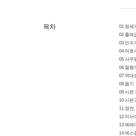
목차
01 창세
02 출애
03 민수
04 여호
05 사무
06 열왕
07 역대
08 욥기
09 시편 
10 시편 
11 잠언
12 이사
13 예레
14 에스