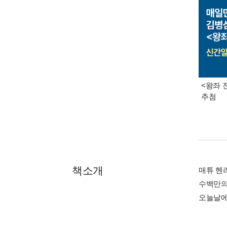
<왕좌 
추첨
책소개
매튜 헨
수백만의
오늘날에