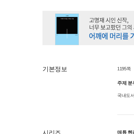
기본정보
1195쪽
주제 분
국내도
시리즈
매튜 헨