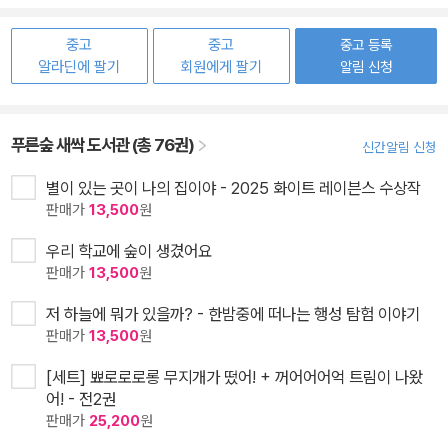
중고
중고
중고 등록
알라딘에 팔기
회원에게 팔기
알림 신청
푸른숲 새싹 도서관 (총 76권)
신간알림 신청
별이 있는 곳이 나의 집이야 - 2025 화이트 레이븐스 수상작
판매가
13,500
원
우리 학교에 숲이 생겼어요
판매가
13,500
원
저 하늘에 뭐가 있을까? - 한밤중에 떠나는 행성 탐험 이야기
판매가
13,500
원
[세트] 뾰로로로롱 무지개가 떴어! + 꺼어어어억 트림이 나왔
어! - 전2권
판매가
25,200
원