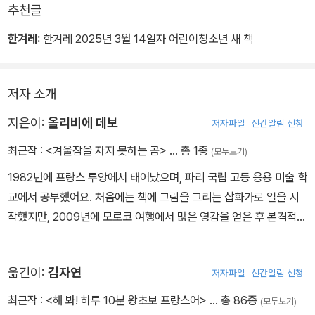
추천글
한겨레:
한겨레 2025년 3월 14일자 어린이청소년 새 책
저자 소개
지은이:
올리비에 데보
저자파일
신간알림 신청
최근작 :
<겨울잠을 자지 못하는 곰>
… 총 1종
(모두보기)
1982년에 프랑스 루앙에서 태어났으며, 파리 국립 고등 응용 미술 학
교에서 공부했어요. 처음에는 책에 그림을 그리는 삽화가로 일을 시
작했지만, 2009년에 모로코 여행에서 많은 영감을 얻은 후 본격적으
로 화가의 길로 들어섰지요. 세계 곳곳을 여행하며 자연을 그림으로
담아내고, 사람들에게 자연의 아름다움과 소중함을 알려 주고 있답니
옮긴이:
김자연
저자파일
신간알림 신청
다. 우리나라에 소개된 책으로는 《로빈슨 크루소》가 있어요.
최근작 :
<해 봐! 하루 10분 왕초보 프랑스어>
… 총 86종
(모두보기)