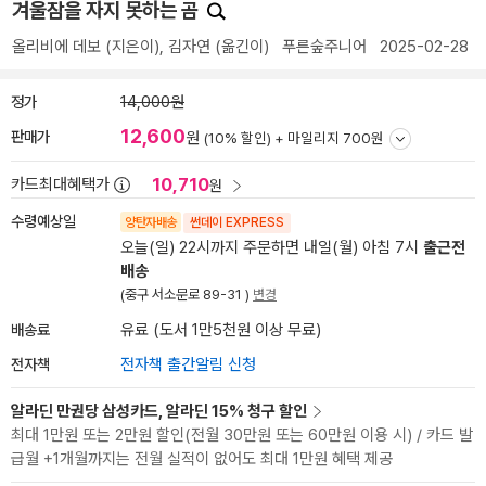
겨울잠을 자지 못하는 곰
올리비에 데보
(지은이),
김자연
(옮긴이)
푸른숲주니어
2025-02-28
정가
14,000원
12,600
판매가
원
(10% 할인) +
마일리지 700원
10,710
카드최대혜택가
원
수령예상일
양탄자배송
썬데이 EXPRESS
오늘(일) 22시까지 주문하면 내일(월) 아침 7시
출근전
배송
(중구 서소문로 89-31 )
변경
배송료
유료 (도서 1만5천원 이상 무료)
전자책
전자책 출간알림 신청
알라딘 만권당 삼성카드, 알라딘 15% 청구 할인
최대 1만원 또는 2만원 할인(전월 30만원 또는 60만원 이용 시) / 카드 발
급월 +1개월까지는 전월 실적이 없어도 최대 1만원 혜택 제공