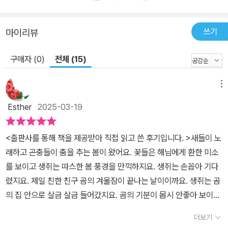
판이 펼쳐져 있다’라는 말에서 뭔가 심상치 않은 기운이 느껴지지 않
나요? 이야기 끝에 가면 놀라운 반전이 기다리고 있으니까, 궁금증을
쓰기
마이리뷰
가득 품은 채 책장을 한 장 한 장 끝까지 넘겨 보도록 해요. 책장을 덮
을 즈음에는 우리가 다 같이 행복하게 살아가기 위해서 지금 당장 무
구매자 (0)
전체 (15)
엇을 해야 할지 곰곰 생각해 보게 될 거예요. 지구 온난화는 비단 곰만
의 걱정거리가 아니니까요. 아이와 함께 책을 읽고 나서 건강한 지구,
메뉴
튼튼한 지구를 만들기 위해서 어떤 노력을 기울이면 좋을지 이야기
Esther
2025-03-19
나눠 보는 거 어때요?
<출판사를 통해 책을 제공받아 직접 읽고 쓴 후기입니다. >새들이 노
래하고 곤충들이 춤을 추는 봄이 왔어요. 꽃들은 해님에게 환한 미소
를 보이고 생쥐는 따스한 봄 풍경을 만끽하지요. 생쥐는 손꼽아 기다
렸지요. 제일 친한 친구 곰의 겨울잠이 끝나는 날이이까요. 생쥐는 곰
의 집 안으로 살금 살금 들어갔지요. 곰의 기분이 몹시 안좋아 보이는
이유는 무엇일까요?겨우내 한숨도 못잤다고 해요. 오리털 이불이 덥
더보기
고 양털 양말도 너무 갑갑하고! 한겨울 추위가 사라진게 힘든 곰이지