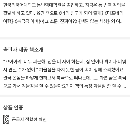
한국외국어대학교 통번역대학원을 졸업하고, 지금은 통·번역 작업을
활발히 하고 있다. 옮긴 책으로 《너의 친구가 되어 줄게》 《다프네의
여행》 《북극곰 아빠》 《그 소문, 진짜야?》 《색깔 없는 세상》 외 여러
권이 있다.
출판사 제공 책소개
“으아아악, 너무 피곤해. 잠을 더 자야 하는데, 집 안이나 밖이나 더워
서 견딜 수가 없어.” 겨울잠을 자지 못한 곰이 속이 상해 소리쳤어요.
결국 온몸을 하얗게 칠하고서 북극으로 떠나는데……. 과연 곰은 북극
으로 가서 겨울잠을 잘 수 있을까요? 이 책의 특징 겨울잠 좀 잘 수 있
게 해 주세요! _ 지구 온난화로 생체 리듬이 깨져 버린 곰 이야기 전
세계 빙하가 급속히 녹고 있다는 얘기는 많이 들어 봤지요? 2000년
상품 인증
부터 2023년까지 해마다 평균 2,730억 톤의 빙하가 녹아내리면서
전 세계 빙하의 5%가 사라졌다고 해요. 그 바람에 해수면이 2cm가
공급자 적합성 확인
량 상승했다지요? 과학 저널 《네이처》에 실린 연구 결과에 따르면,