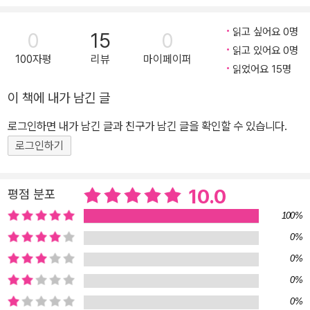
이는 전 세계 인구가 삼십 년 동안 소비한 물과 같은 양이라고 해요.
정말 어마어마하지 않나요?ㅠㅠ 그런데 어쩌다 이런 일이 생기는 걸
읽고 싶어요 0명
0
15
0
까요? 이미 짐작했겠지만, 이 모든 게 지구 온난화 때문이에요. 지구
읽고 있어요 0명
100자평
리뷰
마이페이퍼
온난화는 이상 기후 문제로 이어져 이제 우리가 피부로 직접 느낄 정
읽었어요 15명
도에 이르렀어요. 기온이 높아서 물고기 개체 수가 줄어들고, 무나 배
이 책에 내가 남긴 글
추 같은 농산물, 그리고 딸기와 감귤 같은 과일의 수확량이 적어 가격
로그인하면 내가 남긴 글과 친구가 남긴 글을 확인할 수 있습니다.
이 점점 높아지고 있지요. 바꾸어 말하면, 동물이고 식물이고 사람이
로그인하기
고 이상 기후 때문에 지구에서 살아가기가 몹시 힘들어졌다는 뜻이기
도 해요. 우리도 마찬가지고요. 《겨울잠을 자지 못하는 곰》에서도 그
런 이야기를 하고 있어요. 지구 온난화 때문에 괴로움에 빠진 곰 이야
10.0
평점 분포
기가 나오거든요. 다 알다시피, 곰은 겨울잠을 자는 동물이잖아요. 그
100%
런데 너무너무 더워서 겨울잠을 제대로 자지 못한 채 봄을 맞게 되어
0%
요. 대체 어떤 사연인지 다 같이 귀를 기울여 볼까요? 온몸을 하얗게
0%
칠한다고? _ 갈색곰이 지구 온난화에서 살아남는 방법?! 새들이 노래
0%
하고 곤충들이 춤을 추며 봄의 시작을 알려요. 생쥐는 오늘을 손꼽아
기다렸어요. 세상에서 제일 친한 친구 곰의 겨울잠이 끝나는 날이거
0%