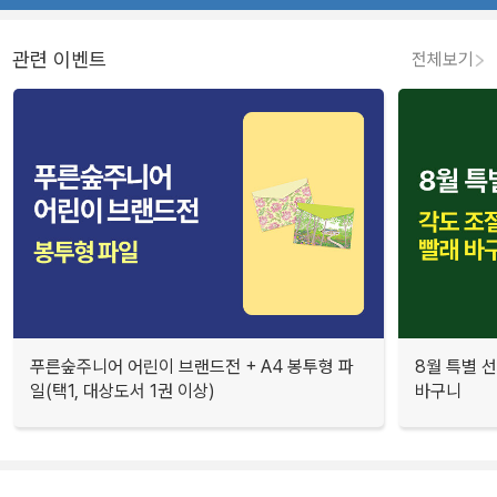
관련 이벤트
전체보기
푸른숲주니어 어린이 브랜드전 + A4 봉투형 파
8월 특별 선
일(택1, 대상도서 1권 이상)
바구니