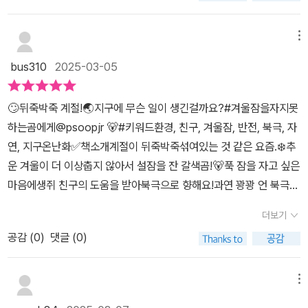
동해야 합니다.​
로 못 잔 이야기로부터 시작이 됩니다.​겨울잠 자는 대표적인 동물바
로 곰!봄이 되면 겨울잠에서 깨어나 활동을 시작하는데요이번 겨울에
메뉴
는 유난히 잠을 설쳤다고 합니다.왜냐하면 더워서 잠을 잘 못 이뤘다
bus310
2025-03-05
는 이유인데요.그래서 힘을 충전도 못 시킨 곰은 춥다는 북국으로 향
하려고 합니다. 그런데 가는 길에 또 다른 곰을 만났지 뭐예요!그 곰은
🙄뒤죽박죽 계절!🌏지구에 무슨 일이 생긴걸까요?#겨울잠을자지못
북극에서 온 곰으로 빙하가 녹아서 먹이를 제대로 구할 수 없다는 이
하는곰에게@psoopjr 🐻#키워드환경, 친구, 겨울잠, 반전, 북극, 자
유로 숲이 있는 이곳으로 왔다는 겁니다.이렇게 서로의 다른 이유로
연, 지구온난화✅️책소개계절이 뒤죽박죽섞여있는 것 같은 요즘.❄️추
서로가 있던 곳으로 가다가 만난 두 곰...이게 다 온난화 현상 때문입
운 겨울이 더 이상춥지 않아서 설잠을 잔 갈색곰!🐻푹 잠을 자고 싶은
니다.너무 덥다 보니 북극에 있는 거대한 빙하가 점점 녹기 시작하고
마음에생쥐 친구의 도움을 받아북극으로 향해요!과연 꽝꽝 언 북극에
그곳에서 살던 북극곰들은 거처 자체가 어려워지고 있고남쪽나라의
서푹 겨울잠을 잘 수 있을까요?😴#생각더하기🌏지구온난화로연
곰들은 더워져서 잠을 못 이루는 현상온난화 현상... 남의 일이 아닌
더보기
일 뉴스에서는이상기온에 대해이야기하고 있어요!북극의 기온이평년
우리의 일...지구를 덜 아프게 하도록 작은 것부터 실천을 해야겠어요!
공감 (
0
)
댓글 (0)
보다 20도가높아졌다는 뉴스를얼마 전에 봤어요!점점 뜨거워지는 지
구!🌏🙋‍♀️꼬마 친구와 함께환경에 대해이야기 나누었어요!✅️지구가
뜨거워지면우리의 일상 생활에어떤 영향을 줄까?✅️우리가 환경을 보
메뉴
호하기 위해무엇을 할 수 있을까?갈색곰과북극곰 아누크를통해 알아