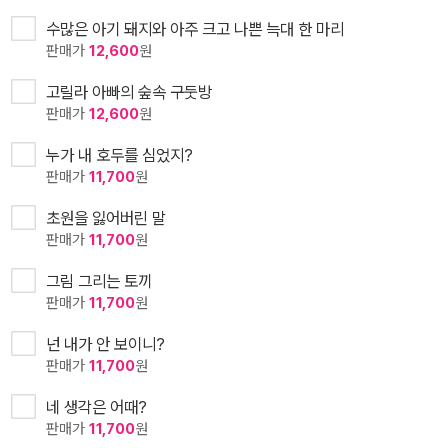
수많은 아기 돼지와 아주 크고 나쁜 늑대 한 마리
판매가
12,600
원
고릴라 아빠의 숲속 구둣방
판매가
12,600
원
누가 내 호두를 심었지?
판매가
11,700
원
초원을 잃어버린 말
판매가
11,700
원
그림 그리는 토끼
판매가
11,700
원
넌 내가 안 보이니?
판매가
11,700
원
네 생각은 어때?
판매가
11,700
원