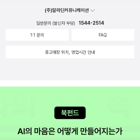
마리 곰이 서로의 모습을 보며 얼마나 비참한 생각이 들었을까요. 결
(주)알라딘커뮤니케이션
국, 어느 곳에도 자신들에게 알맞은 생활 공간이 없다는 사실에 곰들
은 깊은 절망감을 느꼈을 겁니다.'모든 게 다 망가진 것 같아, 다시 원
1544-2514
일반문의 (발신자 부담)
래대로 돌아갈 수 있을까?'시원하게 내리는 비를 맞으며 원래의 모습
1:1 문의
FAQ
으로 돌아온 두 마리의 곰은 자신이 살던 곳으로 각기 되돌아갑니다.
살던 곳으로 돌아가는 것도 쉽지 않았어요. 며칠을 걷고 또 걸어야 했
중고매장 위치, 영업시간 안내
어요. 그래도 도착은 했답니다. 우리가 살고 있는 혹은 이용하는 자연
환경도 마찬가지겠지요. 망가진 상태에서 되돌리려면 수많은 노력들
이 필요하잖아요.아이와 그림책을 읽는 행동만으로도 환경 오염이나
기후 변화 등의 실태 등에 대해 제대로 느낄 수 있었답니다. 일회용 컵
사용이나 음식 배달을 줄이고 옷을 자주 사지 않기 등 아이와 함께 생
활 속 실천 사항도 정해 보았어요. 그림책에서는 곰들이 겪었지만, 우
리들 앞에도 다가온 문제입니다. 실생활에서 지구를 생각하는 행동을
꾸준히 이어가야겠습니다. 좋은 책 잘 읽었습니다.