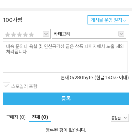
든요! 그런데 곰의 기분이 영 안 좋아 보이지 뭐예요? “겨우내 한숨도
못 잤어. 오리털 이불이 더워서 말이야. 양털 양말도 너무 갑갑하고!
100자평
게시물 운영 원칙
한겨울 추위가 왜 사라진 거지? 으아아아, 집 안이나 밖이나 더워서
살 수가 없어.” 생쥐는 골똘히 생각에 잠겼어요. “북극으로 가서 겨울
카테고리
잠을 자는 게 어때?” “오, 그런 방법이 있었구나. 그런데 거기에는 흰
곰들만 있잖아. 나 같은 갈색곰도 받아 줄까?” 곰이 고개를 갸우뚱거
리자 생쥐가 귀를 긁적이며 대답했어요. “털을 하얗게 칠하는 거야!”
역시나 생쥐는 해결사인 것 있지요? 물감으로 온몸을 눈처럼 새하얗
게 칠한 곰은 곧 길을 떠날 채비를 했어요. 북극 여행이라니! 생각만으
현재
0
/280byte (한글 140자 이내)
로도 무척 신이 났지요. 곰은 생쥐에게 작별 인사를 한 뒤, 숲과 들판
스포일러 포함
을 건너 성큼성큼 걸어갔답니다. 그런데 가도 가도 온통 푸르른 숲과
들판뿐이지 뭐예요? 곰이 걷다 걷다 지쳐 갈 무렵, 하늘에서 신기한
등록
물건이 나타났어요. 그 물체가 과연 곰을 북극까지 데려다줄까요? 이
렇듯 《겨울잠을 자지 못하는 곰》은 지구 온난화로 기온이 너무 따뜻
구매자 (0)
전체 (0)
해져서 겨울잠을 자지 못한 곰이 그동안 지내온 삶의 터전을 버리고
살곳을 찾아 떠나는 이야기를 담고 있어요. ‘가도 가도 푸르른 숲과 들
등록된 평이 없습니다.