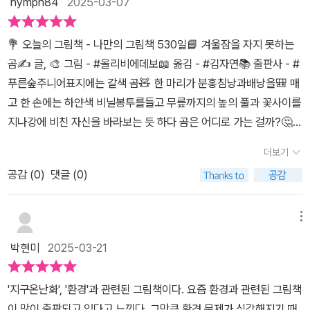
nymph84
2025-03-07
본지구의 기후 문제!환경 그림책으로추천합니다!🌏🙋‍♀️#밑줄긋기커
다란 떡갈나무 아래에서늑대와 오소리, 여우,생쥐를 다시 만났어요.
💐 오늘의 그림책 - 나만의 그림책 530일📘 겨울잠을 자지 못하는
모두 곰을 🐻기다리고 있었지요.세상의 모든 것이 망가져도친구들은
곰✍️ 글, 🎨 그림 - #올리비에데보📖 옮김 - #김자연📚 출판사 - #
변함없이그 자리에 있었답니다.#매력찾기유화로 그려진아름다운 그
푸른숲주니어표지에는 갈색 곰🧸 한 마리가 분홍침낭과배낭을🎒 매
림을 보면서이 아름다운 환경이더 이상 망가지지 않고지속되기를 바
고 한 손에는 하얀색 비닐봉투를들고 무릎까지의 높의 풀과 꽃사이를
라는 마음이생겼어요!❄️🌏👉도서명: <겨울잠을 자지 못하는 곰>👉
지나강에 비친 자신을 바라보는 듯 하다 곰은 어디로 가는 걸까?🤔새
지은이; 올리비에 데보 글,그림👉펴낸곳: 푸른숲주니어출판사로부터
들이🦜 노래하고 곤충들이 춤을 추며봄의 시작을 알린다.생쥐는 오
도서를 제공받아서평을 작성하였습니다.감사합니다💙#겨울잠을자
더보기
늘을 손꼽아 기다렸다.세상에서 제일 친한 친구 곰 겨울잠이끝나는
지못하는곰#올리이베데보#환경그림책#푸른숲주니어#그림책추천
공감 (
0
)
댓글 (0)
날이기 때문이다. 생쥐는🐁 곰의 집에 들어갔다그런데 곰의 기분은
몹시 안 좋아 보이지않았다.곰은 한겨울의 추위가 왜 사라진 건지알
수 없었다.집 안이나 밖이나 더워서 살 수 없었다.곰은 무척 속이 상했
메뉴
다. 생쥐는 곰에게 북극으로 가서 겨울잠을😴자면 어떨지 제안을
박현미
2025-03-21
했고 곰은 북극으로가기로 정했다. 북극으로 가기 전 흰곰들과🐻‍❄️
함께하기 위해온 몸을 하얗게 칠했다.어느덧 닷새가 지났다.곰은🐁
'지구온난화', '환경'과 관련된 그림책이다. 요즘 환경과 관련된 그림책
이제 매우 지치고, 조금 외롭기도 했다.생쥐도 함께였다면 좋았을거
이 많이 출판되고 있다고 느낀다. 그만큼 환경 문제가 심각해지기 때