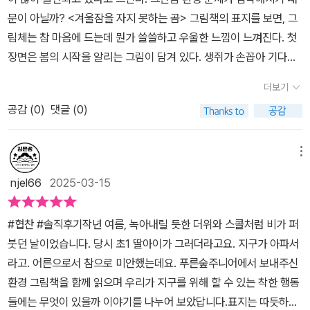
라고 생각했다.들판 한가운데서 무언가 움직이고 있었다자세히 보니
문이 아닐까?​ <겨울잠을 자지 못하는 곰> 그림책의 표지를 보면, 그
갈색곰이였다. 두 곰은 한동안 서로를 멍하니 바라보았다.서로는 털
림체는 참 마음에 드는데 뭔가 쓸쓸하고 우울한 느낌이 느껴진다.​ 첫
에 색을 칠한 것을 알았다.두 곰은 어떻게 되었을까?🤔☘️ 이 그림책
장면은 봄의 시작을 알리는 그림이 담겨 있다. 생쥐가 손꼽아 기다리
은 환경그림책이다. 지구온난화로인해 더이상 살아갈 수 없는 곰들의
던 봄이다. 생쥐는 친한 친구인 곰의 겨울잠이 끝나는 날을 기다렸다
모습들 보면서 마음이 아팠다. 우리가 살아가는 세상은🌎 자연도 동
더보기
고 한다.​ 곰은 말한다. '겨우내 한숨도 못잤어!' 한 겨울 추위가 사라져
물도 인간도 공존하며 살아야 하지만 그렇게 하지 못 한 현실에부끄
공감 (
0
)
댓글 (0)
이불과 양말마저 갑갑했다는 곰은 너무 피곤하다고 말한다. 집 안이
러웠다. 지금은 지구를 살리기 위해 많은 노력을 하고 있지만 아직은
나 밖이나 너무 덥다고...​ 생쥐는 곰에게 북극으로 가서 겨울잠을 자라
미흡한 것 같다.✨️ 이 그림책은 유아들부터 어른들까지 꼭 읽어보길
고 제안하며 곰을 페인트로 하얗게 칠해준다. 이 장면부터 뭔가 안타
메뉴
바란다.@푸른숲주니어@lael_84#푸른숲주니어 에서 도서를 보내
까운 느낌이 든다. 북극으로 간 곰은 과연 잠을 제대로 잘 수 있을까?
주셔서 서평을 작성하였습니다. 감사합니다 #1일1그림책 #신간그림
njel66
2025-03-15
새로운 곳에서 잘 적응할 수 있을까? ​ 이야기는 긍정적으로 마무리되
책 #지구온난화#환경그림책 #곰 #북극곰 #초등그림책추천 #유아
지만, 그림책을 덮은 후 마음에 무거운 메시지가 남는다. 동물들에게
그림책 #마음약처방 #그림책스타그램
#협찬 #솔직후기작년 여름, 녹아내릴 듯한 더위와 스콜처럼 비가 퍼
미안해지는 마음 그리고 우리가 앞으로 자연환경을 위해 할 수 있는
붓던 날이었습니다. 당시 초1 딸아이가 그러더라고요. 지구가 아파서
일은 무엇일까?라는 질문! 이 질문을 남기고 싶어서 작가는 이 그림
라고. 어른으로서 참으로 미안했는데요. 푸른숲주니어에서 보내주신
책을 만들지 않았을까 생각해 본다. ​ '지구온난화', '환경'에 대한 이야
환경 그림책을 함께 읽으며 우리가 지구를 위해 할 수 있는 착한 행동
기를 나눌 때, 이 그림책을 보고 함께 이야기를 해보면 좋겠다. ​* 이
들에는 무엇이 있을까 이야기를 나누어 보았답니다.표지는 따듯하고
책은 출판사로부터 제공받아 주관적인 견해에 의해 작성하였음