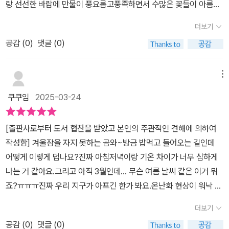
랑 선선한 바람에 만물이 풍요롭고풍족하면서 수많은 꽃들이 아름답
아주관적인 서평을 작성했습니다.]
름이 없는 걸까요?열 살 남짓부터 그리기 시작한 동물들은 장면 속에
게 피어나고겨울에는 얼굴이 에이는 듯한 찬 바람과 끝도 없이내리는
더보기
서 재탄생되었어요.올리비에 데보 작가님이 유화와 스케치로 그려진
눈으로 겨울잠을 자는 동물들이 점점 더 깊은 굴속으로들어가는 이런
장면은 갈색 곰의 이야기에 힘을 불어 넣어주시지요.세계 곳곳을 여
공감 (
0
)
댓글 (0)
모습들이 자연의 순리였습니다.​하지만 이제는 그 순리가 깨져버리고
행을 하면서 그린 그림들이 <겨울잠을 자지 못하는 곰>의 어딘가에
봄인데도 너무 춥거나. 겨울인데도 생각보다 춥지 않게되는이상 기후
있는 듯자연의 아름다움과 평화로움, 경이로움까지 장면 곳곳에서 느
로 오락가락 해버리는 날씨가되어버렸습니다.​우리 인간들로 이렇게
메뉴
껴지네요.올리비에 데보 작가님의 홈페이지를 방문 후 그림책을 다시
혼란 스러운데동물들은 오죽할까요?그냥 시간과 절기의 흐름대로 몸
쿠쿠임
2025-03-24
들여다보면 더욱더 그 매력에 빠지게 되실 거예요.행복한 그림책 읽
이 이끄는대로 삶을유지해야만 하는데본인들의 의지와는 상관없이
기! 투명 한지입니다.​​​​​
변해져 버린 날씨에적응을 할 수가 없습니다.​너무 따뜻한 날씨에 겨
[출판사로부터 도서 협찬을 받았고 본인의 주관적인 견해에 의하여
울잠을 잘 수가 없고,빙하가 녹아서 먹이를 구할 수가 없어 더 이상 북
작성함] 겨울잠을 자지 못하는 곰와~방금 밥먹고 들어오는 길인데
극에살 수 없는 곰들은 과연 어디에서 살아야 할까요?비단 곰만의 문
어떻게 이렇게 덥나요?진짜 아침저녁이랑 기온 차이가 너무 심하게
제는 아니지만 말이죠.추운 북극에 가기 위한 갈색곰이 하얀물감을
나는 거 같아요.그리고 아직 3월인데... 무슨 여름 날씨 같은 이거 뭐
몸에 바르는이 상황은 단지 웃음이 나는 재미난 이야기는 아닙니다.​
죠?ㅠㅠㅠ진짜 우리 지구가 아프긴 한가 봐요.온난화 현상이 워낙 심
인간들의 땅이 아니라 우리 모두의 땅임에도 불구하고우리 인간들은
하다 보니 유치원에 다니는 유치원생들도 한 번쯤은 들어본 말이고거
자신의 소유물로 동물들 뿐만 아니라인간의 목숨까지 위태롭게 하고
더보기
기에다가 지구가 아프다는 말을 수도 없이 들어보았을 것 같은데요.
있습니다.​겨울잠을 자야 하는 곰들이 편안하게 잠을 잘 수 있도록행
공감 (
0
)
댓글 (0)
이번 이야기도 추운 겨울 겨울잠을 자야 하는 곰이 더워서 잠을 제대