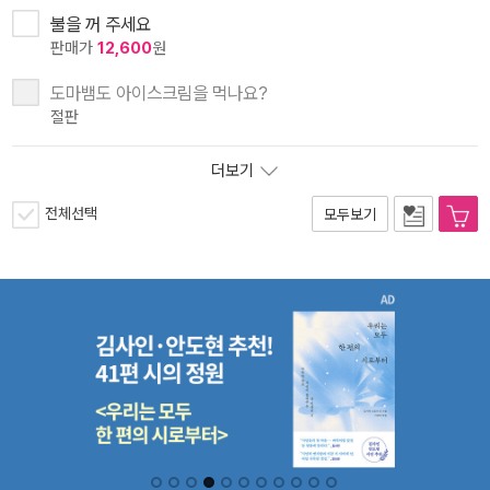
불을 꺼 주세요
판매가
12,600
원
도마뱀도 아이스크림을 먹나요?
절판
더보기
전체선택
모두보기