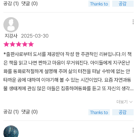
공감 (
1
)
댓글 (0)
요. 더 자고 싶지만 너무 너무 피곤하지만 집안이나 밖이나 더워서 살
수 가 없어 무척 속이 상한 곰이에요. 생쥐가 곰곰히 생각에 잠겼다가
북극으로 가서 겨울잠을 자면 좋을 것 같아서 갈색 곰을 하얗게 칠해
메뉴
주기로 했어요. 눈처럼 하얀 곰이 되어 북극여행을 떠납니다. 숲과 들
지강사
2025-03-30
판을 건너 닷새가 지나 매우 지친 곰 ! 하늘에서 온 선물이라 생각 한
열기루에 올라 탑니다. 너른 들판 위를 한참 날아가자 점점 추위가 느
*출판사로부터 도서를 제공받아 작성 한 주관적인 리뷰입니다.이 책
껴졌지요. 북쪽으로 날아가는 기러기 떼도 만나구요. 생쥐와 함께 했
은 책을 읽고 나면 짠하고 마음이 무거워진다. 아이들에게 지구온난
음 좋았을 텐데... 곰은 고양에 두고 온 친구가 몹시 그리워지네요. 들
화를 동화로적절하게 설명해 주며 삶의 터전을 떠날 수밖에 없는 안
판 한가운데 무언가 움직이는걸 보게 되요 갈색곰이 보여요. 한동안
타까운 곰에 대하여 이야기해 볼 수 있는 시간이었다. 요즘 자연과동
둘은 서로 멍하니 바라보게 되네요. 그리고 털을 갈색으로 칠한 흰곰
물 생태계에 관심 많은 아들은 집중하며동화를 듣고 또 자신의 생각
이잖아! 낯선곰이 말하지요 털을 하얀색으로 칠한 갈색곰이잖아!둘은
을 이야기했다.​겨울잠을 자기로 유명한 곰이 지구온난화로잠을 잘 수
서로를 알아보게 되네요. 북극에서 온 아누크 빙하가 녹아서 더는 사
더보기
없게 되어 추운 나라로 떠나게된다. 북극으로 가기 위해 몸을 하얗게
냥할 곳이 없어서 푸른초원으로 먹을 것을 구하러 가는 길에 만난 곰
공감 (
1
)
댓글 (0)
칠하고 떠나게 되는데.. 북극으로 가는 여정이녹록지 않다. 동화는 재
이였어요. 겨울잠을 망친 이야기를 친구들에게 들려 주고 있어요. 다
밌기도 하지만 책을 읽으며 자꾸 녹아가는 빙하로 먹을 것도먹지 못
시 원래대로 돌아 갈 수 있을지.. 갑자기 비가 오기 시작하면서 두 곰
하고 힘들어하는 북극곰의 표정이 떠올랐다.지구 온난화가 정말 심각
메뉴
은 금세 본인의 색을 찾습니다. 서로에게 만남을 기뻐하지만 서로의