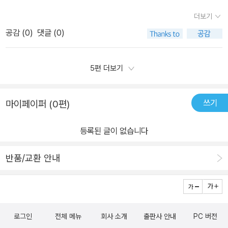
평화로워 보입니다. 갈색 곰이 털 모자를 벗어들고 들판을 걸어가고
더보기
있습니다. 어떤 사연이 있는지 사뭇 궁금해지더라고요. 아이의 재촉
공감 (
0
)
댓글 (0)
에 얼른 페이지를 넘기며 진지하게 읽어 주었답니다.산들바람에 새들
은 노래하고 푸릇푸릇 새싹들도 고개를 내밀었습니다. 생쥐는 친한
친구인 곰을 위해 특별한 선물을 준비했어요. 겨울잠을 자고 일어난
5편 더보기
갈색 곰이 엄청 좋아하겠지요? 그런데 이게 웬일!'겨우내 한숨도 못
잤어! 오리털 이불이 더워서 말이야. 양털 양말도 너무 갑갑하고! 한겨
쓰기
마이페이퍼 (0편)
울 추위가 왜 사라진 거지?'갈색 곰은 툴툴거리며 집 밖으로 나가 보
았지만 너무 더워서 잠을 잘 수 없었습니다. 생쥐는 친구를 위해 아이
등록된 글이 없습니다
디어를 내죠. 털을 하얗게 칠하고 북극으로 가서 겨울잠을 자렴! 그렇
게 갈색 곰의 북극 여행은 시작되었습니다.북극으로 향하는 길에 한
반품/교환 안내
마리의 곰을 만나게 되는데요. 이번엔 반대의 입장입니다. 북극 곰의
사연도 기가 막혔어요. 빙하가 녹아서 더 이상은 견딜 수 없어서 털을
갈색으로 칠하고 푸른 초원으로 가는 중이었답니다. 아이고, 이런...기
본적인 생존을 위해 터전을 옮기고 자신의 본래 모습까지 바꿔야 했
로그인
전체 메뉴
회사 소개
출판사 안내
PC 버전
던 두 마리의 곰을 가만히 지켜보고 있자니 마음이 아프더라고요. 두