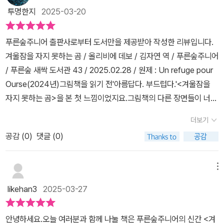
하다. 우리 미래의주인인 아이들에게 좋은 자연을 물려주기위해서라
자리로 돌아가기로 합니다. 숲속 친구들이 보고 싶은 갈색곰 ! 그리고
투명한지
2025-03-20
도 지금부터라도 온 지구인이 자연과 더불어 살아가기 위해 동참해야
북극 친구들이 그리운 하얀곰 ! 서로 인사하고 헤어져 걷고 걸어서 친
한다. ​얼마 전 기사에서 껌에도 미세플라스틱이 검출되었다는 기사를
구들을 다시 만났어요. 모두 곰을 기다리고 있는 숲속 친구들~ 세상
푸른숲주니어 ​​출판사로부터 도서만을 제공받아 작성한 리뷰입니다.
봤다.바다생물들도 바다에 무자비하게 버려진 쓰레기로 뒤덮여 죽기
모든 것들이 변해도 친구들은 변함없이 그자리에 있음을.. 모든 동물
겨울잠을 자지 못하는 곰 / 올리비에 데보 / 김자연 역 / 푸른숲주니어
도 하고 물고기 몸 속에미세플라스틱이 검출되고 그렇게 오염된바닷
들이 행복하게 살아가길 바라며..
/ 푸른숲 새싹 도서관 43 / 2025.02.28 / 원제 : Un refuge pour
물은 다시 우리에게 돌아오게 되는데..​정말 안타까운 현실이다. 너무
Ourse(2024년)그림책을 읽기 전'아름답다. 부드럽다.'<겨울잠을
무겁지 않게너무 진지하지 않게 아이들에게 가볍게또 따뜻하게 지구
자지 못하는 곰>을 본 첫 느낌이었지요.그림책의 다른 장면들이 너무
온난화에 대하여 전하며자연을 살리기 위해 무엇을 할 수 있을지대화
너무 궁금했어요.그림책을 읽고겨울잠에서 깨어난 갈색 곰은 기분이
해 보는 따뜻한 시간이었다. ​아들은 일회용품을 줄이고, 음식물 쓰레
더보기
좋지 않아요.겨우내 덥고, 답답하고, 몸은 가려워서 깊은 잠을 이룰 수
기를남기지 않으며 분리수거를 잘 하는 것으로동참하겠다고 한다. 가
공감 (
0
)
댓글 (0)
가 없었어요.갈색 곰은 여전히 피곤하고 잠을 좀 더 자고 싶어 하지요.
볍게 생각할 수 없는지구온난화에 대하여 동화를 읽으며다시 한번 생
생쥐는 북극으로 가서 겨울잠을 자고 오라며 갈색 곰이 눈에 띄지 않
각하게 되었다.
도록 흰색 물감으로 칠해주지요.여행 중 갈색 곰으로 변장한 북극곰
메뉴
아누크를 만나지요.아누크가 북극의 상황을 알려주자 두 곰은 실망하
likehan3
2025-03-27
지요.'모든 게 다 망가진 것 같아. 다시 원래대로 돌아갈 수 있을까?'<
겨울잠을 자지 못하는 곰>은 여기에서 이야기가 마무리되는 건가 싶
안녕하세요.오늘 여러분과 함께 나눌 책은 푸른숲주니어의 신간 <겨
었지만 이야기는 계속 이어가지요.지구의 온난화로 기온이 따뜻해져