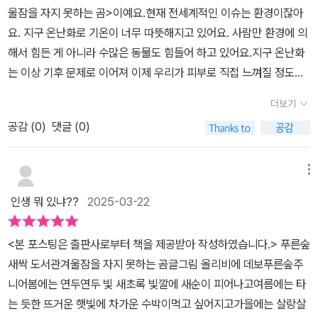
울잠을 자지 못하는 곰>이예요.현재 전세계적인 이슈는 환경이잖아
서 겨울잠을 자지 못한 곰이 자신의 삶의 터전을 버리고 살 곳을 찾아
요. 지구 온난화로 기온이 너무 따뜻해지고 있어요. 사람만 환경에 의
떠났어요.계절을 앞서 출하되는 과일들만 보아도 기후의 변화를 알
해서 힘든 게 아니라 수많은 동물도 힘들어 하고 있어요.지구 온난화
수 있지요.동식물들의 개체 수의 감소로 생태계의 변화도 눈에 뜨게
는 이상 기후 문제로 이어져 이제 우리가 피부로 직접 느껴질 정도로
확인되지요.지구 안에 살아가는 동물과 식물, 사람들까지도 힘들어지
매우 심각한 수준에 이르렀어요.기온이 높아서 물고기 개체 수도 줄
고 있는 상황이지요.갈색 곰에게는 겨울이 없고, 가도 가도 푸르른 숲
더보기
어들고 무나 배추 같은 농산물과 과일의 수확량 역시 적어요. 가격이
과 들판만이 보이지요.북극곰 아누크가 들려주는 북극은 온화한 겨
공감 (
0
)
댓글 (0)
점점 높아지고 있어요.오늘은 그 가운데 책의 제목대로 겨울잠을 자
울, 녹고 있는 빙하의 이야기에서 알 수 있어요.북극으로 가기 위한 위
지 못한 곰에 대한 이야기예요. 곰은 그동안 지내온 삶의 터전을 버리
장술로 흰색 물감을 칠하는 곰이라니요.친구의 안위를 위해 도움을
고 말았어요. 결국 곰은 살곳을 찾아 떠나는 이야기를 담고 놓았어요.
메뉴
주고 있는 생쥐의 모습도 재미있네요.그런데... 북극에서 아누크가 숲
현재 지구에 존재하는 모든 동식물과 우리의 삶도 크게 위협을 받고
으로 가기 위해 펭귄이 갈색 물감을 칠하고 있네요.앞 장면에서 본 데
인생 뭐 있냐??
2025-03-22
있어요.지금 우리가 자연을 지키기 위해 노력하지 않는다면 아마 미
자뷰인데요. 자신의 삶의 터전에는 이렇게 소중한 친구들이 있네요.
래는 더 큰 변화를 직면하게 될 거예요.이야기의 끝부분부터 놀라운
혼자만이 살아가는 지구가 아니잖아요. 나를 위해, 너를 위해 함께 하
<본 포스팅은 출판사로부터 책을 제공받아 작성하였습니다.>​ ​푸른숲
반전이 기다리고 있어요. 여러분 기대하는 마음으로 사랑하는 자녀와
면 달라질 수 있어요.'세상의 모든 것이 망가져도 친구들은 변함없이
새싹 도서관겨울잠을 자지 못하는 곰글그림 올리비에 데보푸른숲주
함께 한 페이지씩 끝까지 넘겨 보세요.다 읽은 후 자녀와 함께 우리가
그 자리에 있었답니다.'올리비에 데보 작가님은 온난화의 위험성을 알
니어​봄에는 연두연두 빛 새초록 빛깔에 새순이 피어나고여름에는 타
다 같이 행복하게 살아가기 위해서 지금 당장 무엇을 해야 할지에 대
리면서 책장을 덮고서 어떻게 해야 할지 생각하게 해 주시네요.궁금
는 듯한 뜨거운 햇빛에 차가운 수박이먹고 싶어지고가을에는 살랑살
해서 서로 생각을 나눠 보세요.[이 글은 출판사로부터 도서를 제공 받
한 점이 있어요. 북극곰은 아누크라는 이름이 있는데 왜 갈색 곰은 이