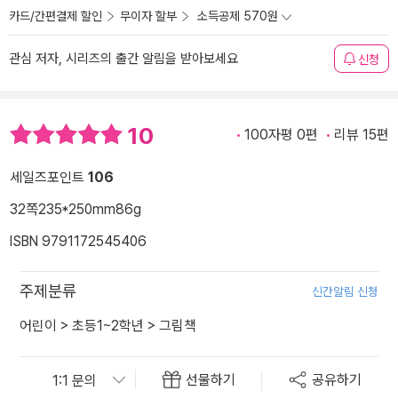
카드/간편결제 할인
무이자 할부
소득공제 570원
관심 저자, 시리즈의 출간 알림을 받아보세요
신청
10
100자평 0편
리뷰 15편
세일즈포인트
106
32쪽
235*250mm
86g
ISBN 9791172545406
주제분류
신간알림 신청
어린이
>
초등1~2학년
>
그림책
선물하기
공유하기