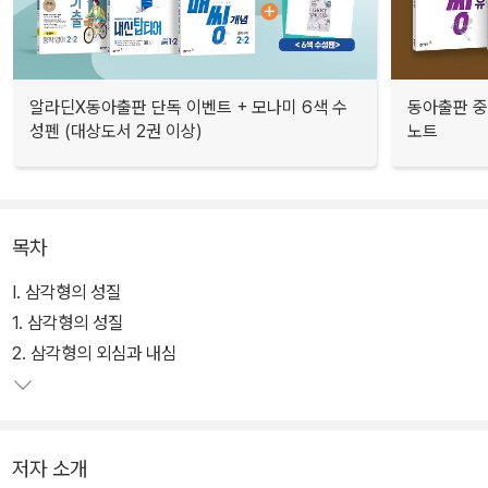
알라딘X동아출판 단독 이벤트 + 모나미 6색 수
동아출판 중
성펜 (대상도서 2권 이상)
노트
목차
I. 삼각형의 성질
1. 삼각형의 성질
2. 삼각형의 외심과 내심
저자 소개