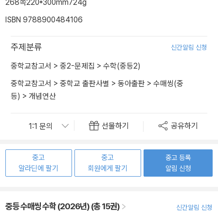
268쪽
220*300mm
724g
ISBN 9788900484106
주제분류
신간알림 신청
중학교참고서
>
중2-문제집
>
수학(중등2)
중학교참고서
>
중학교 출판사별
>
동아출판
>
수매씽(중
등)
>
개념연산
선물하기
공유하기
중고
중고
중고 등록
알라딘에 팔기
회원에게 팔기
알림 신청
중등 수매씽 수학 (2026년) (총 15권)
신간알림 신청