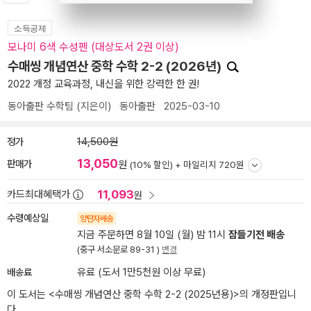
소득공제
모나미 6색 수성펜 (대상도서 2권 이상)
수매씽 개념연산 중학 수학 2-2 (2026년)
2022 개정 교육과정, 내신을 위한 강력한 한 권!
동아출판 수학팀
(지은이)
동아출판
2025-03-10
정가
14,500원
13,050
판매가
원
(10% 할인) +
마일리지 720원
11,093
카드최대혜택가
원
수령예상일
양탄자배송
지금 주문하면 8월 10일 (월) 밤 11시
잠들기전 배송
(중구 서소문로 89-31 )
변경
배송료
유료 (도서 1만5천원 이상 무료)
이 도서는 <
수매씽 개념연산 중학 수학 2-2 (2025년용)
>의 개정판입니
다.