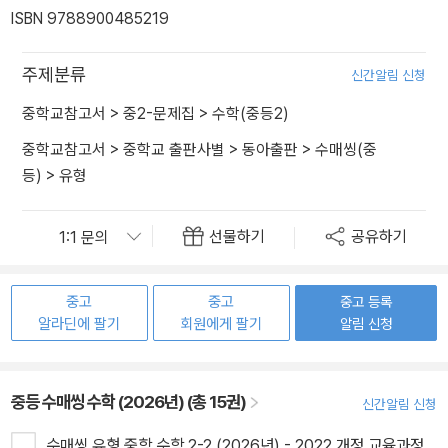
ISBN 9788900485219
주제분류
신간알림 신청
중학교참고서
>
중2-문제집
>
수학(중등2)
중학교참고서
>
중학교 출판사별
>
동아출판
>
수매씽(중
등)
>
유형
선물하기
공유하기
중고
중고
중고 등록
알라딘에 팔기
회원에게 팔기
알림 신청
중등 수매씽 수학 (2026년) (총 15권)
신간알림 신청
수매씽 유형 중학 수학 2-2 (2026년) - 2022 개정 교육과정,