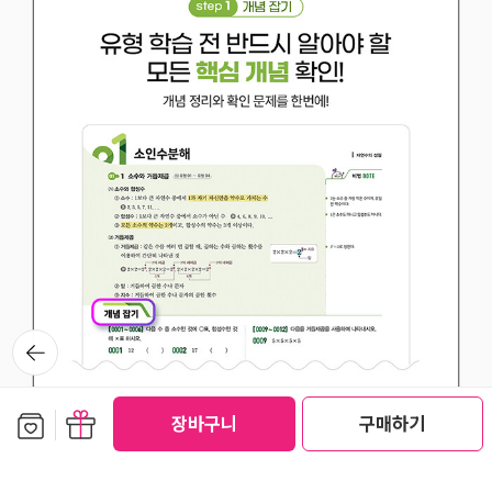
뒤로가
기
보관함담기
선물하기
장바구니
구매하기