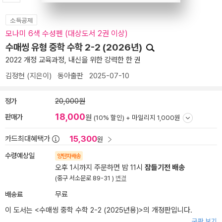
소득공제
모나미 6색 수성펜 (대상도서 2권 이상)
수매씽 유형 중학 수학 2-2 (2026년)
2022 개정 교육과정, 내신을 위한 강력한 한 권
김정현
(지은이)
동아출판
2025-07-10
정가
20,000원
18,000
판매가
원
(10% 할인) +
마일리지 1,000원
15,300
카드최대혜택가
원
수령예상일
양탄자배송
오후 1시까지 주문하면 밤 11시
잠들기전 배송
(중구 서소문로 89-31 )
변경
배송료
무료
이 도서는 <
수매씽 중학 수학 2-2 (2025년용)
>의 개정판입니다.
구판 보기